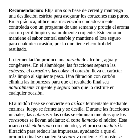
Recomendación:
Elija una sola base de cereal y mantenga
una destilación estricta para asegurar los corazones más puros.
En la práctica, utilice una maceración cuidadosamente
controlada con un programa de una semana y proteja el aroma
con un perfil limpio y naturalmente crujiente. Este enfoque
mantiene el sabor central estable y mantiene el lote seguro
para cualquier ocasión, por lo que tiene el control del
resultado.
La fermentación produce una
mezcla
de alcohol, agua y
congéneres. En el alambique, las fracciones separan las
cabezas
, el
corazón
y las colas; el corazón lleva el carácter
más limpio al siguiente paso. Una filtración con carbón
elimina las impurezas para que el resultado final sea
naturalmente
crujiente y
seguro
para que lo disfrute en
cualquier ocasión.
El almidón base se convierte en
azúcar
fermentable mediante
enzimas, luego se fermenta y se destila. Durante las fracciones
iniciales, las
cabezas
y las colas se eliminan mientras que los
corazones
se llevan adelante: el corte
llamado
el núcleo. Esta
marca
está
elaborada
con cuidado, y el proceso
incluirá
la
filtración para reducir las impurezas, ayudando a que el
producto final se mantenga
seguro
y crujiente. El mosto se