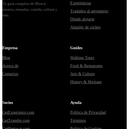
Experiencias
Tu guía completa de Moscú:
museos, entradas, comida, cultura y
Traslados al aeropuerto
más.
Dónde alojarse
Alquiler de coches
Empresa
Guides
Blog
Walking Tours
Acerca de
Food & Restaurants
Contactos
Arts & Culture
History & Heritage
Socios
Ayuda
GetExperience.com
Política de Privacidad
GetTransfer.com
Términos
GetRentacar.com
Política de Cookies