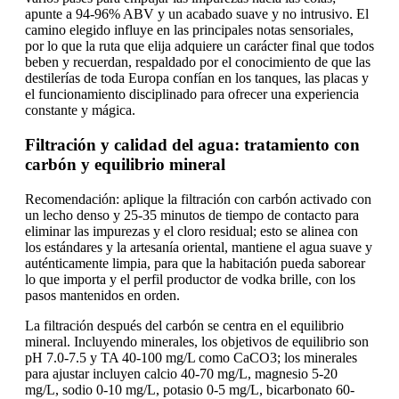
apunte a 94-96% ABV y un acabado suave y no intrusivo. El
camino elegido influye en las principales notas sensoriales,
por lo que la ruta que elija adquiere un carácter final que todos
beben y recuerdan, respaldado por el conocimiento de que las
destilerías de toda Europa confían en los tanques, las placas y
el funcionamiento disciplinado para ofrecer una experiencia
constante y mágica.
Filtración y calidad del agua: tratamiento con
carbón y equilibrio mineral
Recomendación: aplique la filtración con carbón activado con
un lecho denso y 25-35 minutos de tiempo de contacto para
eliminar las impurezas y el cloro residual; esto se alinea con
los estándares y la artesanía oriental, mantiene el agua suave y
auténticamente limpia, para que la habitación pueda saborear
lo que importa y el perfil productor de vodka brille, con los
pasos mantenidos en orden.
La filtración después del carbón se centra en el equilibrio
mineral. Incluyendo minerales, los objetivos de equilibrio son
pH 7.0-7.5 y TA 40-100 mg/L como CaCO3; los minerales
para ajustar incluyen calcio 40-70 mg/L, magnesio 5-20
mg/L, sodio 0-10 mg/L, potasio 0-5 mg/L, bicarbonato 60-