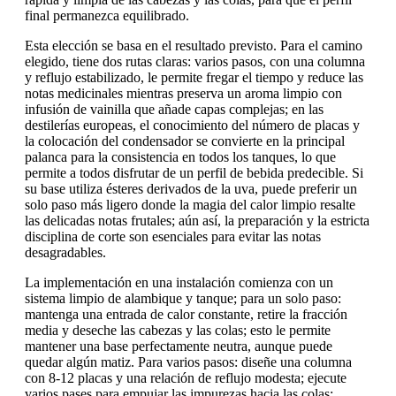
final permanezca equilibrado.
Esta elección se basa en el resultado previsto. Para el camino
elegido, tiene dos rutas claras: varios pasos, con una columna
y reflujo estabilizado, le permite fregar el tiempo y reduce las
notas medicinales mientras preserva un aroma limpio con
infusión de vainilla que añade capas complejas; en las
destilerías europeas, el conocimiento del número de placas y
la colocación del condensador se convierte en la principal
palanca para la consistencia en todos los tanques, lo que
permite a todos disfrutar de un perfil de bebida predecible. Si
su base utiliza ésteres derivados de la uva, puede preferir un
solo paso más ligero donde la magia del calor limpio resalte
las delicadas notas frutales; aún así, la preparación y la estricta
disciplina de corte son esenciales para evitar las notas
desagradables.
La implementación en una instalación comienza con un
sistema limpio de alambique y tanque; para un solo paso:
mantenga una entrada de calor constante, retire la fracción
media y deseche las cabezas y las colas; esto le permite
mantener una base perfectamente neutra, aunque puede
quedar algún matiz. Para varios pasos: diseñe una columna
con 8-12 placas y una relación de reflujo modesta; ejecute
varios pases para empujar las impurezas hacia las colas;