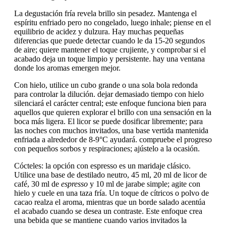
La degustación fría revela brillo sin pesadez. Mantenga el
espíritu enfriado pero no congelado, luego inhale; piense en el
equilibrio de acidez y dulzura. Hay muchas pequeñas
diferencias que puede detectar cuando le da 15-20 segundos
de aire; quiere mantener el toque crujiente, y comprobar si el
acabado deja un toque limpio y persistente. hay una ventana
donde los aromas emergen mejor.
Con hielo, utilice un cubo grande o una sola bola redonda
para controlar la dilución. dejar demasiado tiempo con hielo
silenciará el carácter central; este enfoque funciona bien para
aquellos que quieren explorar el brillo con una sensación en la
boca más ligera. El licor se puede dosificar libremente; para
las noches con muchos invitados, una base vertida mantenida
enfriada a alrededor de 8-9°C ayudará. compruebe el progreso
con pequeños sorbos y respiraciones; ajústelo a la ocasión.
Cócteles: la opción con espresso es un maridaje clásico.
Utilice una base de destilado neutro, 45 ml, 20 ml de licor de
café, 30 ml de
espresso
y 10 ml de jarabe simple; agite con
hielo y cuele en una taza fría. Un toque de cítricos o polvo de
cacao realza el aroma, mientras que un borde salado acentúa
el acabado cuando se desea un contraste. Este enfoque crea
una bebida que se mantiene cuando varios invitados la