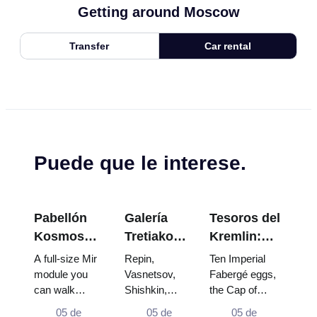
Getting around Moscow
Transfer
Car rental
Puede que le interese.
Pabellón
Galería
Tesoros del
Kosmos
Tretiakov:
Kremlin:
en VDNKh:
Las obras
Huevos
A full-size Mir
Repin,
Ten Imperial
Dentro de
maestras
Fabergé,
module you
Vasnetsov,
Fabergé eggs,
can walk
Shishkin,
the Cap of
la
que valen
Tronos y
through, the
Vrubel, Serov
Monomakh, the
Exposición
la pena
Túnicas de
05 de
05 de
05 de