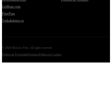
GetBoat.com
PiterPass
Tutkakdoma.ru
©
2026
Moscow Pass
. All rights reserved.
Política de Privacidad
Términos
Política de Cookies