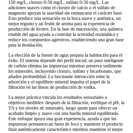
150 mg/L, cloruro 0-50 mg/L, sulfato 0-50 mg/L. Las
adiciones suaves como el cloruro de calcio o el sulfato de
magnesio apoyan la suavidad sin enmascarar el carácter base.
Esto produce una sensación en la boca suave y auténtica, un
mejor regusto y un festín de aroma para la experiencia de
producción de licores. En la fase de maceración, una química
estable del agua ayuda a controlar la actividad enzimática y
reduce los compuestos agresivos, estableciendo una gran base
para la destilación.
La elección de la fuente de agua prepara la habitación para el
éxito. El sistema depende del perfil inicial; un paso inteligente
de carbón elimina las impurezas mientras preserva sutilmente
los minerales, incluyendo cloruro, sulfato y bicarbonato, que
añaden profundidad. La fascinante interacción entre la
adsorción y el equilibrio mineral impulsa el papel de la
filtración en las líneas de producción de vodka.
La mejor práctica vincula los resultados sensoriales a
objetivos medibles: después de la filtración, verifique el pH, la
TA y los niveles de minerales, luego ajuste para ofrecer un
acabado limpio y suave con una huella mineral equilibrada.
Este enfoque apoya una gran experiencia, ayuda a que las
impurezas permanezcan fuera de foco y mantiene el producto
final auténticamente característico mientras mantiene el mejor