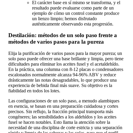
El carácter base en sí mismo se transforma, y el
resultado puede evaluarse como parte de un
ejemplo de cómo un control constante produce
un lienzo limpio; hemos disfrutado
auténticamente observando esta progresión.
Destilación: métodos de un solo paso frente a
métodos de varios pasos para la pureza
Elija la purificación de varios pasos para la mayor pureza; un
solo paso puede ofrecer una base brillante y limpia, pero tiene
dificultades para eliminar los aceites fusel y el acetaldehído.
En la práctica, una columna con 8-12 placas o condensadores
escalonados normalmente alcanza 94-96% ABV y reduce
drásticamente las notas desagradables, lo que produce una
experiencia de bebida final más suave. Su objetivo es la
fiabilidad en todos los lotes.
Las configuraciones de un solo paso, a menudo alambiques
en esencia, se basan en una preparación cuidadosa y cortes
precisos. Sin reflujo, la fracción principal transporta más
congéneres; las sensibilidades a los aldehídos y los aceites
fusel se hacen notables. Esto llama la atención sobre la
necesidad de una disciplina de corte estricta y una separación
rápida y limpia de las cabezas y las colas, para que el perfil