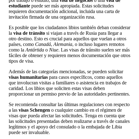
por trabajo o estudio, una
visa de negocios
o una
visa de
estudiante
puede ser más apropiada. Estas solicitudes
requieren documentación adicional, incluida una carta de
invitación firmada de una organización rusa.
Es posible que los ciudadanos libios también deban considerar
la
visa de tránsito
si viajan a través de Rusia para llegar a
otro destino. Esto es crucial para aquellos que vuelan a otros
países, como
Canadá
,
Alemania
, o incluso lugares remotos
como la
Antártida
o
Niue
. Las visas de tránsito suelen ser más
fáciles de obtener y requieren menos documentación que otros
tipos de visa.
Además de las categorías mencionadas, se pueden solicitar
visas humanitarias
para casos específicos, como aquellos
que involucran visitas a familiares o asistencia en trabajos de
caridad. Los libios que soliciten estas visas deben
proporcionar un permiso previo de las autoridades pertinentes.
Se recomienda consultar las últimas regulaciones con respecto
a las
visas Schengen
o cualquier cambio en el régimen de
visas que pueda afectar las solicitudes. Tenga en cuenta que
las solicitudes presentadas deben realizarse a través de canales
legítimos y el apoyo del consulado o la embajada de Libia
puede ser invaluable.