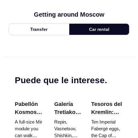
Getting around Moscow
Transfer
Car rental
Puede que le interese.
Pabellón
Galería
Tesoros del
Kosmos
Tretiakov:
Kremlin:
en VDNKh:
Las obras
Huevos
A full-size Mir
Repin,
Ten Imperial
Dentro de
maestras
Fabergé,
module you
Vasnetsov,
Fabergé eggs,
can walk
Shishkin,
the Cap of
la
que valen
Tronos y