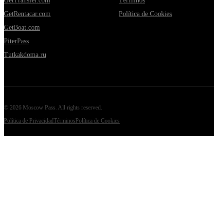
GetTransfer.com
Términos
GetRentacar.com
Política de Cookies
GetBoat.com
PiterPass
Tutkakdoma.ru
©
2026
Moscow Pass
. All rights reserved.
Política de Privacidad
Términos
Política de Cookies