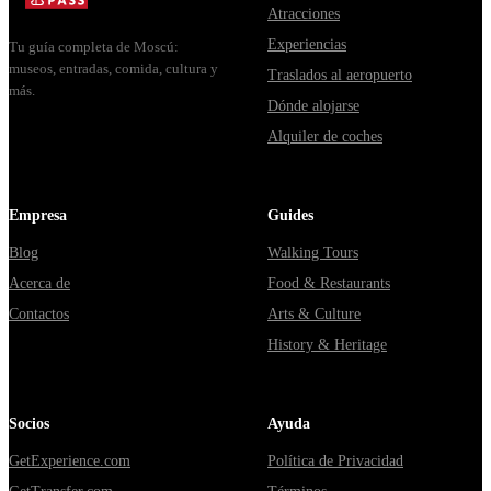
Владими...
от...
Atracciones
Experiencias
Tu guía completa de Moscú:
museos, entradas, comida, cultura y
Traslados al aeropuerto
más.
Dónde alojarse
Alquiler de coches
Empresa
Guides
Blog
Walking Tours
Acerca de
Food & Restaurants
Contactos
Arts & Culture
History & Heritage
Socios
Ayuda
GetExperience.com
Política de Privacidad