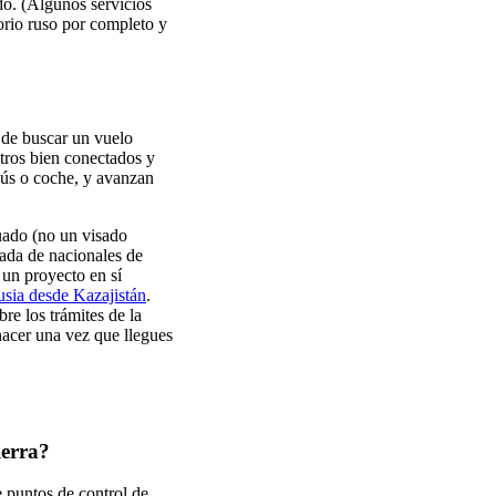
do. (Algunos servicios
torio ruso por completo y
r de buscar un vuelo
tros bien conectados y
bús o coche, y avanzan
cuado (no un visado
rada de nacionales de
s un proyecto en sí
usia desde Kazajistán
.
re los trámites de la
hacer una vez que llegues
ierra?
de puntos de control de