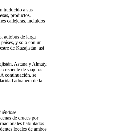
n traducido a sus
esas, productos,
es callejeras, incluidos
o, autobús de larga
 países, y solo con un
estre de Kazajistán, así
ajistán, Astana y Almaty,
 creciente de viajeros
. A continuación, se
ularidad aduanera de la
ndiéndose
ocenas de cruces por
ernacionales habilitados
identes locales de ambos