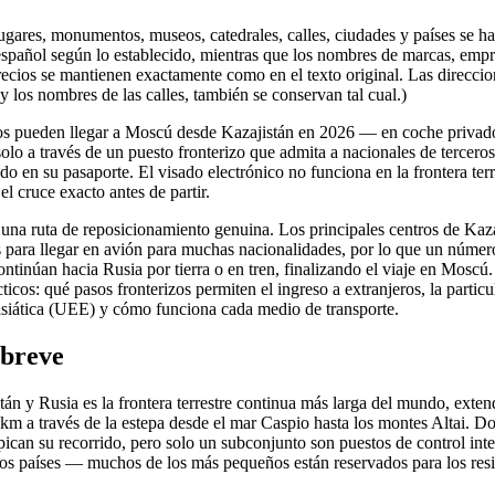
gares, monumentos, museos, catedrales, calles, ciudades y países se ha
español según lo establecido, mientras que los nombres de marcas, empr
ecios se mantienen exactamente como en el texto original. Las direccion
y los nombres de las calles, también se conservan tal cual.)
eros pueden llegar a Moscú desde Kazajistán en 2026 — en coche privad
olo a través de un puesto fronterizo que admita a nacionales de terceros
do en su pasaporte. El visado electrónico no funciona en la frontera terr
el cruce exacto antes de partir.
 una ruta de reposicionamiento genuina. Los principales centros de Kaz
 para llegar en avión para muchas nacionalidades, por lo que un número
continúan hacia Rusia por tierra o en tren, finalizando el viaje en Moscú
cticos: qué pasos fronterizos permiten el ingreso a extranjeros, la partic
iática (UEE) y cómo funciona cada medio de transporte.
 breve
stán y Rusia es la frontera terrestre continua más larga del mundo, exte
 a través de la estepa desde el mar Caspio hasta los montes Altai. D
alpican su recorrido, pero solo un subconjunto son puestos de control int
ros países — muchos de los más pequeños están reservados para los res