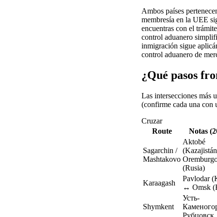
Ambos países pertenecen
membresía en la UEE sign
encuentras con el trámit
control aduanero simplif
inmigración sigue aplicán
control aduanero de merc
¿Qué pasos fron
Las intersecciones más u
(confirme cada una con un
Cruzar
Route
Notas (2
Aktobé
Sagarchin /
(Kazajistá
Mashtakovo
Oremburg
(Rusia)
Pavlodar (
Karaagash
↔ Omsk (
Усть-
Shymkent
Каменого
Рубцовск