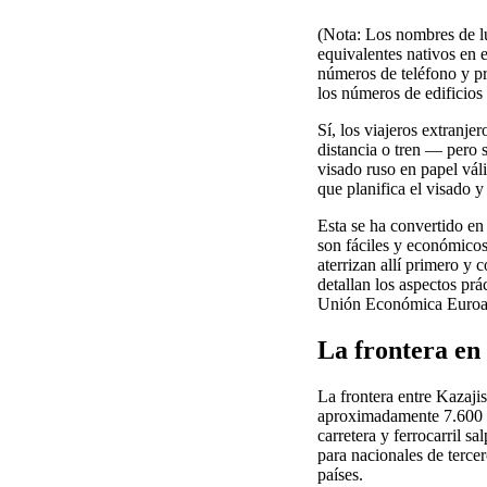
(Nota: Los nombres de lu
equivalentes nativos en 
números de teléfono y pr
los números de edificios 
Sí, los viajeros extranj
distancia o tren — pero s
visado ruso en papel váli
que planifica el visado y 
Esta se ha convertido en
son fáciles y económicos
aterrizan allí primero y 
detallan los aspectos prá
Unión Económica Euroas
La frontera en
La frontera entre Kazaji
aproximadamente 7.600 km
carretera y ferrocarril s
para nacionales de terce
países.