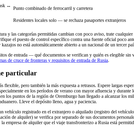
insk ↔
Punto combinado de ferrocarril y carretera
Residentes locales solo — se rechaza pasaportes extranjeros
ura y las categorías permitidas cambian con poco aviso, trate cualquier 
ifique el puesto de control específico contra una fuente oficial poco ant
y kazajos no está automáticamente abierto a un nacional de un tercer paí
isitos de entrada — qué documentos se verifican y quién es elegible sin 
mas de cruce de fronteras y requisitos de entrada de Rusia
.
e particular
s flexible, pero también la más expuesta a retrasos. Espere largas esper
especialmente en los períodos de verano con mayor afluencia y durante 
en los puntos de la región de Oremburgo han llegado a alcanzar los mil
aduanero. Lleve el depósito lleno, agua y paciencia.
 vehículo registrado en el extranjero o alquilado (registro del vehículo
ación de alquiler) se verifica por separado de sus documentos personale
la empresa de alquiler que el viaje transfronterizo a Rusia está permitido