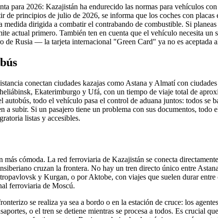
enta para 2026: Kazajistán ha endurecido las normas para vehículos con 
ir de principios de julio de 2026, se informa que los coches con placas 
na medida dirigida a combatir el contrabando de combustible. Si planeas 
límite actual primero. También ten en cuenta que el vehículo necesita un 
de Rusia — la tarjeta internacional "Green Card" ya no es aceptada al
obús
istancia conectan ciudades kazajas como Astana y Almatí con ciudades 
heliábinsk, Ekaterimburgo y Ufá, con un tiempo de viaje total de apro
 autobús, todo el vehículo pasa el control de aduana juntos: todos se ba
en a subir. Si un pasajero tiene un problema con sus documentos, todo e
gratoria listas y accesibles.
ión más cómoda. La red ferroviaria de Kazajistán se conecta directamente
ansiberiano cruzan la frontera. No hay un tren directo único entre Astan
ropavlovsk y Kurgan, o por Aktobe, con viajes que suelen durar entre d
nal ferroviaria de Moscú.
 fronterizo se realiza ya sea a bordo o en la estación de cruce: los agent
aportes, o el tren se detiene mientras se procesa a todos. Es crucial qu