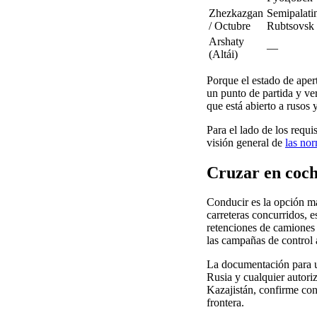
Zhezkazgan
Semipalat
/ Octubre
Rubtsovsk
Arshaty
—
(Altái)
Porque el estado de apert
un punto de partida y ver
que está abierto a rusos 
Para el lado de los requ
visión general de
las nor
Cruzar en coch
Conducir es la opción má
carreteras concurridos, 
retenciones de camiones 
las campañas de control 
La documentación para un
Rusia y cualquier autoriz
Kazajistán, confirme con 
frontera.