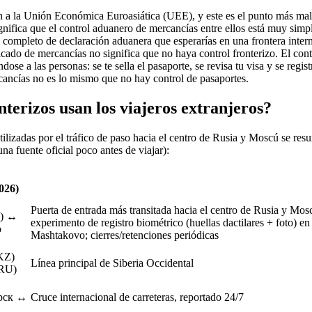
 a la Unión Económica Euroasiática (UEE), y este es el punto más mal
ifica que el control aduanero de mercancías entre ellos está muy simpli
e completo de declaración aduanera que esperarías en una frontera inter
icado de mercancías no significa que no haya control fronterizo. El cont
dose a las personas: se te sella el pasaporte, se revisa tu visa y se regis
ancías no es lo mismo que no hay control de pasaportes.
terizos usan los viajeros extranjeros?
tilizadas por el tráfico de paso hacia el centro de Rusia y Moscú se re
a fuente oficial poco antes de viajar):
026)
Puerta de entrada más transitada hacia el centro de Rusia y Mos
n) ↔
experimento de registro biométrico (huellas dactilares + foto) en
o
Mashtakovo; cierres/retenciones periódicas
KZ)
Línea principal de Siberia Occidental
RU)
рск ↔
Cruce internacional de carreteras, reportado 24/7