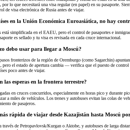
, por lo que necesitará una visa regular (en papel) en su pasaporte. Siem
rol de visa electrónica de Rusia antes de viajar.
íses en la Unión Económica Euroasiática, no hay contr
está simplificada en el EAEU, pero el control de pasaportes e inmigrac
aporte es sellado y tu visa es revisada en cada cruce internacional.
zo debo usar para llegar a Moscú?
s pasos fronterizos de la región de Oremburgo (como Sagarchin) apuntan
 pero el estado de apertura cambia — verifica que el puesto de control e
íses poco antes de viajar.
las esperas en la frontera terrestre?
ngadas en cruces concurridos, especialmente en horas pico y durante pic
ar a miles de vehículos. Los trenes y autobuses evitan las colas de veh
miento de pasajeros.
más rápida de viajar desde Kazajistán hasta Moscú por
a través de Petropavlovsk/Kurgan o Aktobe, y autobuses de larga distanc