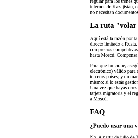
regular para los trenes 
internos de Kazajistán, c
no necesitan documentos
La ruta "volar 
Aquí está la razón por l
directo limitado a Rusia
con precios competitivos
hasta Moscú. Compensa un
Para que funcione, asegú
electrónico) válido para 
terceros países; y un mar
mismo: si lo estás gesti
Una vez que hayas cruza
tarjeta migratoria y el re
a Moscú.
FAQ
¿Puedo usar una vi
No. A partir de julio de 