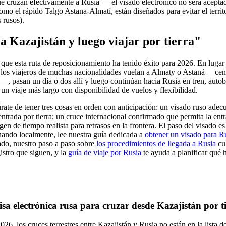
que cruzan efectivamente a Rusia — el visado electrónico no será acepta
omo el rápido Talgo Astana-Almatí, están diseñados para evitar el terri
 rusos).
a Kazajistán y luego viajar por tierra"
a que esta ruta de reposicionamiento ha tenido éxito para 2026. En luga
, los viajeros de muchas nacionalidades vuelan a Almaty o Astaná —cen
—, pasan un día o dos allí y luego continúan hacia Rusia en tren, auto
 viaje más largo con disponibilidad de vuelos y flexibilidad.
rate de tener tres cosas en orden con anticipación: un visado ruso ade
entrada por tierra; un cruce internacional confirmado que permita la ent
gen de tiempo realista para retrasos en la frontera. El paso del visado e
onando localmente, lee nuestra guía dedicada a
obtener un visado para R
do, nuestro paso a paso sobre
los procedimientos de llegada a Rusia
cub
gistro que siguen, y la
guía de viaje por Rusia
te ayuda a planificar qué 
sa electrónica rusa para cruzar desde Kazajistán por t
2026, los cruces terrestres entre Kazajistán y Rusia no están en la lista 