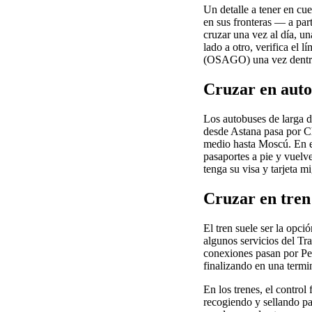
Un detalle a tener en cu
en sus fronteras — a part
cruzar una vez al día, u
lado a otro, verifica el 
(OSAGO) una vez dentro 
Cruzar en aut
Los autobuses de larga d
desde Astana pasa por C
medio hasta Moscú. En el
pasaportes a pie y vuelv
tenga su visa y tarjeta mi
Cruzar en tren
El tren suele ser la opc
algunos servicios del Tr
conexiones pasan por Pet
finalizando en una termi
En los trenes, el control
recogiendo y sellando pas