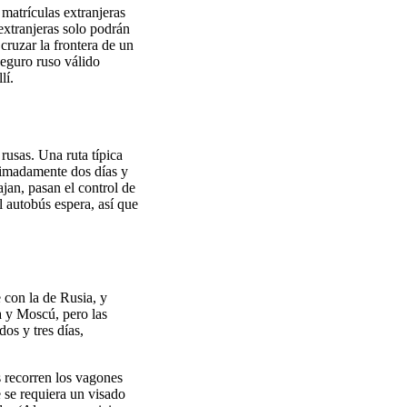
matrículas extranjeras
extranjeras solo podrán
cruzar la frontera de un
seguro ruso válido
lí.
rusas. Una ruta típica
ximadamente dos días y
jan, pasan el control de
l autobús espera, así que
 con la de Rusia, y
a y Moscú, pero las
os y tres días,
es recorren los vagones
e se requiera un visado