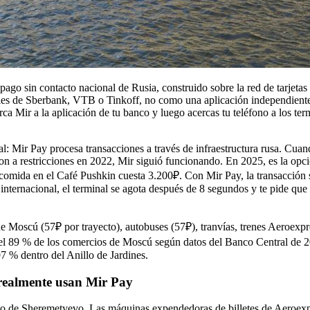
pago sin contacto nacional de Rusia, construido sobre la red de tarjetas
iles de Sberbank, VTB o Tinkoff, no como una aplicación independiente
rca Mir a la aplicación de tu banco y luego acercas tu teléfono a los te
l: Mir Pay procesa transacciones a través de infraestructura rusa. Cuan
ron a restricciones en 2022, Mir siguió funcionando. En 2025, es la opci
omida en el Café Pushkin cuesta 3.200₽. Con Mir Pay, la transacción s
internacional, el terminal se agota después de 8 segundos y te pide que
e Moscú (57₽ por trayecto), autobuses (57₽), tranvías, trenes Aeroexpr
l 89 % de los comercios de Moscú según datos del Banco Central de 2
7 % dentro del Anillo de Jardines.
 realmente usan Mir Pay
o de Sheremetyevo. Las máquinas expendedoras de billetes de Aeroexp