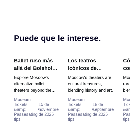
Puede que le interese.
Ballet ruso más
Los teatros
C
allá del Bolshoi:
icónicos de
co
teatros
Moscú más allá
y 
Explore Moscow's
Moscow's theaters are
Mos
alternativos en
del Bolshói
au
alternative ballet
cultural treasures,
rar
theaters beyond the
blending history and art.
ble
Moscú
Mo
Bolshoi for modern
aut
Museum
Museum
Mu
interpretations and
its
Tickets
19 de
Tickets
18 de
Tic
unique dance
&amp;
noviembre
&amp;
septiembre
thea
&a
Passesating
de 2025
Passesating
de 2025
Pas
experiences.
hist
tips
tips
tips