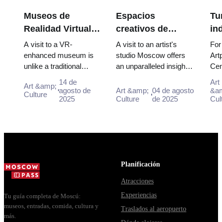
Museos de
Espacios
Tu
Realidad Virtual
creativos de
in
en Moscú:
Moscú: estudios
Mo
A visit to a VR-
A visit to an artist's
For
Cuando lo Físico
de artistas y
a 
enhanced museum is
studio Moscow offers
Art
unlike a traditional
an unparalleled insight
Cen
se Encuentra con
galerías
pa
museum trip. Instead of
into the raw materials,
Des
lo Digital
alternativas
ma
14 de
Art
Art &amp;
just walking through
tools, and ideas that
two
agosto de
Art &amp;
04 de agosto
&a
Culture
halls, a visitor mi...
2025
shape ...
Culture
de 2025
exa
Cul
for
zon
Planificación
Atracciones
Experiencias
Tu guía completa de Moscú:
museos, entradas, comida, cultura y
Traslados al aeropuerto
más.