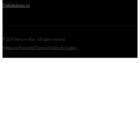
Tutkakdoma.ru
©
2026
Moscow Pass
. All rights reserved.
Política de Privacidad
Términos
Política de Cookies