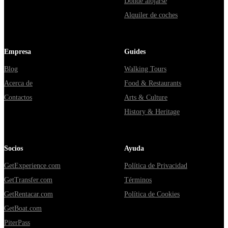
Dónde alojarse
Alquiler de coches
Empresa
Guides
Blog
Walking Tours
Acerca de
Food & Restaurants
Contactos
Arts & Culture
History & Heritage
Socios
Ayuda
GetExperience.com
Política de Privacidad
GetTransfer.com
Términos
GetRentacar.com
Política de Cookies
GetBoat.com
PiterPass