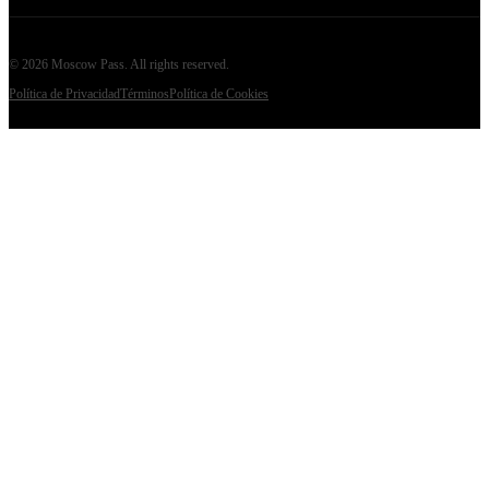
©
2026
Moscow Pass
. All rights reserved.
Política de Privacidad
Términos
Política de Cookies