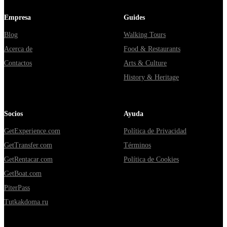
Empresa
Guides
Blog
Walking Tours
Acerca de
Food & Restaurants
Contactos
Arts & Culture
History & Heritage
Socios
Ayuda
GetExperience.com
Política de Privacidad
GetTransfer.com
Términos
GetRentacar.com
Política de Cookies
GetBoat.com
PiterPass
Tutkakdoma.ru