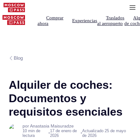
Comprar
Traslados
Alq
Experiencias
ahora
al aeropuerto
de coch
Blog
Alquiler de coches:
Documentos y
requisitos esenciales
por Anastasia Maisuradze
10 min de
17 de enero de
Actualizado 25 de mayo
•
•
lectura
2026
de 2026