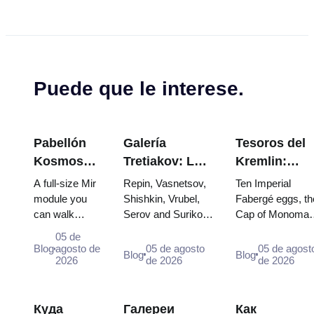
Puede que le interese.
Pabellón
Galería
Tesoros del
Kosmos
Tretiakov: Las
Kremlin:
en VDNKh:
obras
Huevos
A full-size Mir
Repin, Vasnetsov,
Ten Imperial
Dentro de
maestras que
Fabergé,
module you
Shishkin, Vrubel,
Fabergé eggs, th
can walk
Serov and Surikov
Cap of Monomak
la
valen la pena
Tronos y
through, the
— the works that
the double throne
Exposición
planear el
Túnicas de
05 de
Energia–
stop people, where
of two boy tsars
Blog
agosto de
05 de agosto
05 de agost
Espacial
viaje
Coronación
Blog
Blog
Buran model,
2026
they hang, and why
de 2026
and the coronati
de 2026
más
scorched
booking the...
dress of
Grande de
descent
Catherine...
Rusia
capsules and
Куда
Галереи
Как