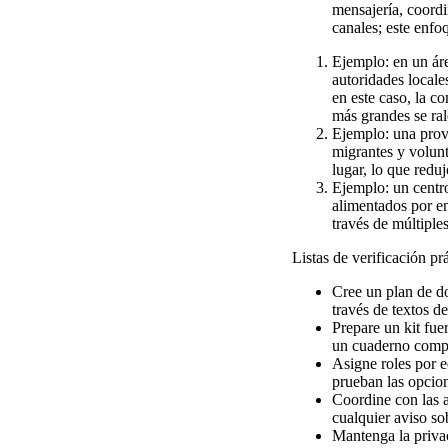
mensajería, coordi
canales; este enfo
Ejemplo: en un ár
autoridades locale
en este caso, la c
más grandes se ral
Ejemplo: una provi
migrantes y volunt
lugar, lo que reduj
Ejemplo: un centro
alimentados por en
través de múltiple
Listas de verificación prá
Cree un plan de do
través de textos d
Prepare un kit fue
un cuaderno compac
Asigne roles por e
prueban las opcion
Coordine con las au
cualquier aviso sob
Mantenga la privac