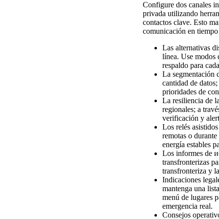
Configure dos canales in
privada utilizando herra
contactos clave. Esto ma
comunicación en tiempo 
Las alternativas d
línea. Use modos d
respaldo para cada 
La segmentación de
cantidad de datos;
prioridades de con
La resiliencia de l
regionales; a travé
verificación y aler
Los relés asistido
remotas o durante 
energía estables pa
Los informes de и
transfronterizas p
transfronteriza y l
Indicaciones legale
mantenga una lista
menú de lugares par
emergencia real.
Consejos operativ