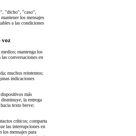
o", "dicho", "caso",
a mantener los mensajes
tables a las condiciones
e voz
de medios; mantenga los
ya las conversaciones en
ada; muchos reintentos;
gunas indicaciones
 dispositivos más
a disminuye, la entrega
 hacia texto breve;
tactos críticos; comparta
ue las interrupciones en
en los mensajes para