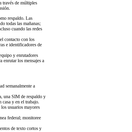
a través de múltiples
nsión.
omo respaldo. Las
tido todas las mañanas;
ncluso cuando las redes
el contacto con los
as e identificadores de
 equipo y enrutadores
ra enrutar los mensajes a
idad semanalmente a
ía, una SIM de respaldo y
 casa y en el trabajo.
; los usuarios mayores
ínea federal; monitoree
entos de texto cortos y