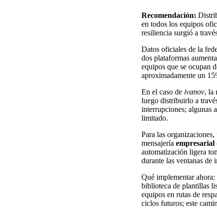
Recomendación:
Distri
en todos los equipos ofi
resiliencia surgió a travé
Datos oficiales de la fed
dos plataformas aumentar
equipos que se ocupan de
aproximadamente un 15% 
En el caso de
ivanov
, l
luego distribuirlo a trav
interrupciones; algunas 
limitado.
Para las organizaciones,
mensajería
empresarial
automatización ligera to
durante las ventanas de i
Qué implementar ahora: m
biblioteca de plantillas 
equipos en rutas de resp
ciclos futuros; este cam