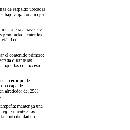
inas de respaldo ubicadas
os bajo carga; una mejor
a mensajería a través de
s pronunciada entre los
tividad en
ar el contenido primero;
ectada durante las
 a aquellos con acceso
por un
equipo
de
; una capa de
en alrededor del 25%
.
o-campaña; mantenga una
e regularmente a los
 la confiabilidad en