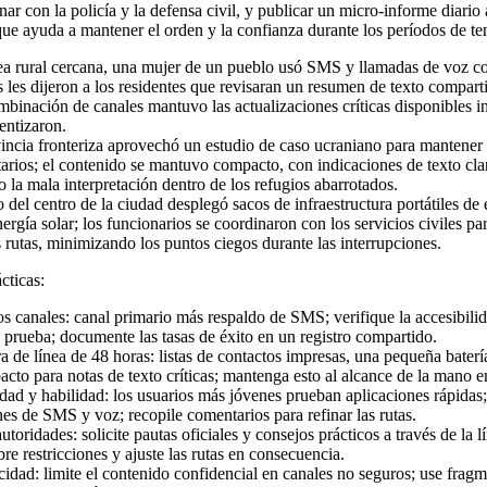
nar con la policía y la defensa civil, y publicar un micro-informe diario 
que ayuda a mantener el orden y la confianza durante los períodos de te
ea rural cercana, una mujer de un pueblo usó SMS y llamadas de voz c
s les dijeron a los residentes que revisaran un resumen de texto compar
ombinación de canales mantuvo las actualizaciones críticas disponibles i
entizaron.
ncia fronteriza aprovechó un estudio de caso ucraniano para mantener 
arios; el contenido se mantuvo compacto, con indicaciones de texto clar
o la mala interpretación dentro de los refugios abarrotados.
 del centro de la ciudad desplegó sacos de infraestructura portátiles de
ergía solar; los funcionarios se coordinaron con los servicios civiles pa
s rutas, minimizando los puntos ciegos durante las interrupciones.
cticas:
s canales: canal primario más respaldo de SMS; verifique la accesibil
e prueba; documente las tasas de éxito en un registro compartido.
ra de línea de 48 horas: listas de contactos impresas, una pequeña bater
to para notas de texto críticas; mantenga esto al alcance de la mano en
dad y habilidad: los usuarios más jóvenes prueban aplicaciones rápidas
es de SMS y voz; recopile comentarios para refinar las rutas.
toridades: solicite pautas oficiales y consejos prácticos a través de la l
re restricciones y ajuste las rutas en consecuencia.
idad: limite el contenido confidencial en canales no seguros; use fragm