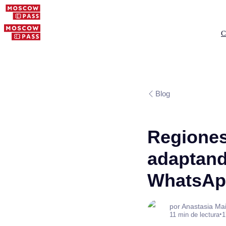
C
Blog
Regiones
adaptando
WhatsAp
por Anastasia Ma
•
11 min de lectura
1