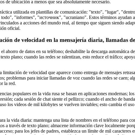
tos de ubicación a menos que sea absolutamente necesario.
ctica utilizada en plantillas de comunicación: "texto", "lugar", "dentr
en todo", "informes", "источник", "ucraniano". Estos términos ayudan 
 vinculados a acciones del mundo real, al tiempo que siguen siendo adap
ón oficial.
ación de velocidad en la mensajería diaria, llamadas d
el ahorro de datos en su teléfono; deshabilite la descarga automática 
el texto plano; cuando las redes se ralentizan, esto reduce el tráfico; apo
a limitación de velocidad que aparece como entrega de mensajes retras
os; problemas para iniciar llamadas de voz cuando las redes se caen; al
r la red.
encias populares en la vida rusa se basan en aplicaciones modernas; los
resión; cada sesión de chat siente el pellizco; cuando el ancho de band
cluso los videos de mil kilobytes se vuelven inviables; esto cambia el uso
ra la vida diaria: mantenga una lista de nombres en el teléfono para con
os a través de texto plano; almacene información clave localmente porq
acceso; para los jefes de padres, establezca un límite de mil caracteres 