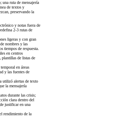
; una ruta de mensajería
nea de textos y
ezcan, preservando la
ectrónico y notas fuera de
edefina 2-3 rutas de
ones ligeras y con gran
 de nombres y las
los tiempos de respuesta.
iles en centros
plantillas de listas de
a temporal en áreas
ad y las fuentes de
tilizó alertas de texto
que la mensajería
atos durante las crisis;
cción clara dentro del
de justificar en una
l rendimiento de la