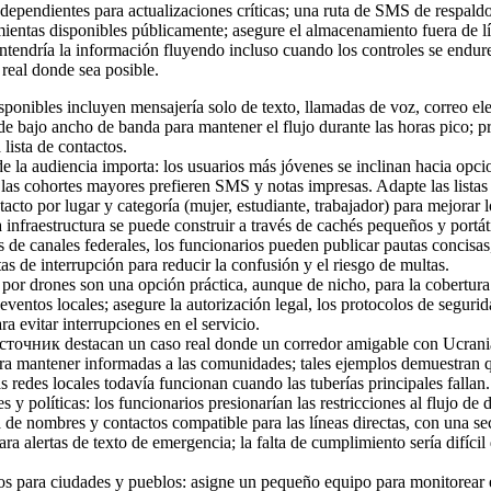
dependientes para actualizaciones críticas; una ruta de SMS de respaldo
mientas disponibles públicamente; asegure el almacenamiento fuera de lí
ntendría la información fluyendo incluso cuando los controles se endur
real donde sea posible.
isponibles incluyen mensajería solo de texto, llamadas de voz, correo el
e bajo ancho de banda para mantener el flujo durante las horas pico; pr
lista de contactos.
 la audiencia importa: los usuarios más jóvenes se inclinan hacia opci
 las cohortes mayores prefieren SMS y notas impresas. Adapte las listas
tacto por lugar y categoría (mujer, estudiante, trabajador) para mejorar 
a infraestructura se puede construir a través de cachés pequeños y portát
s de canales federales, los funcionarios pueden publicar pautas concisas, 
tas de interrupción para reducir la confusión y el riesgo de multas.
s por drones son una opción práctica, aunque de nicho, para la cobertur
eventos locales; asegure la autorización legal, los protocolos de segurid
ra evitar interrupciones en el servicio.
сточник destacan un caso real donde un corredor amigable con Ucrania u
ara mantener informadas a las comunidades; tales ejemplos demuestran 
as redes locales todavía funcionan cuando las tuberías principales fallan.
s y políticas: los funcionarios presionarían las restricciones al flujo de d
 de nombres y contactos compatible para las líneas directas, con una se
a alertas de texto de emergencia; la falta de cumplimiento sería difícil 
os para ciudades y pueblos: asigne un pequeño equipo para monitorear e