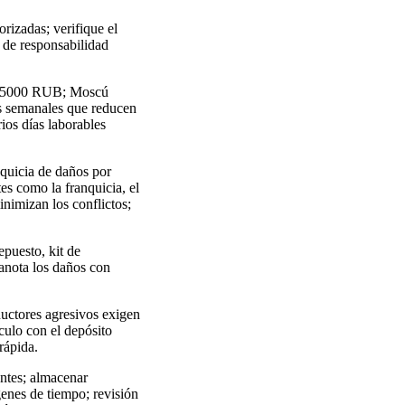
rizadas; verifique el
a de responsabilidad
0 y 5000 RUB; Moscú
es semanales que reducen
rios días laborables
nquicia de daños por
es como la franquicia, el
inimizan los conflictos;
epuesto, kit de
 anota los daños con
ductores agresivos exigen
culo con el depósito
rápida.
ntes; almacenar
genes de tiempo; revisión