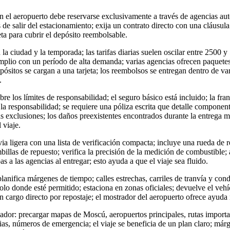
n el aeropuerto debe reservarse exclusivamente a través de agencias auto
 de salir del estacionamiento; exija un contrato directo con una cláusul
jeta para cubrir el depósito reembolsable.
 la ciudad y la temporada; las tarifas diarias suelen oscilar entre 250
amplio con un período de alta demanda; varias agencias ofrecen paquet
epósitos se cargan a una tarjeta; los reembolsos se entregan dentro de va
.
re los límites de responsabilidad; el seguro básico está incluido; la fra
la responsabilidad; se requiere una póliza escrita que detalle component
as exclusiones; los daños preexistentes encontrados durante la entrega m
 viaje.
ia ligera con una lista de verificación compacta; incluye una rueda de r
billas de repuesto; verifica la precisión de la medición de combustible;
as a las agencias al entregar; esto ayuda a que el viaje sea fluido.
lanifica márgenes de tiempo; calles estrechas, carriles de tranvía y con
olo donde esté permitido; estaciona en zonas oficiales; devuelve el vehí
 un cargo directo por repostaje; el mostrador del aeropuerto ofrece ayuda 
dor: precargar mapas de Moscú, aeropuertos principales, rutas importa
as, números de emergencia; el viaje se beneficia de un plan claro; már