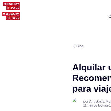
C
Blog
Alquilar 
Recomend
para viaj
por Anastasia Ma
•
11 min de lectura
1