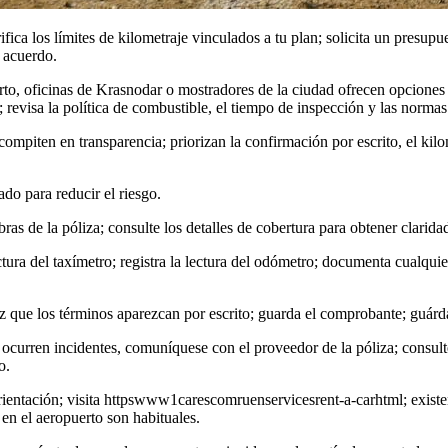
ifica los límites de kilometraje vinculados a tu plan; solicita un presup
l acuerdo.
to, oficinas de Krasnodar o mostradores de la ciudad ofrecen opciones
 revisa la política de combustible, el tiempo de inspección y las norma
ompiten en transparencia; priorizan la confirmación por escrito, el kilom
ado para reducir el riesgo.
ras de la póliza; consulte los detalles de cobertura para obtener clarida
ectura del taxímetro; registra la lectura del odómetro; documenta cualqui
z que los términos aparezcan por escrito; guarda el comprobante; guárda
 ocurren incidentes, comuníquese con el proveedor de la póliza; consulte 
o.
orientación; visita httpswww1carescomruenservicesrent-a-carhtml; existe
 en el aeropuerto son habituales.