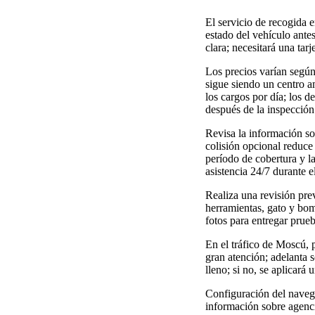
El servicio de recogida e
estado del vehículo antes
clara; necesitará una tar
Los precios varían según
sigue siendo un centro 
los cargos por día; los d
después de la inspección
Revisa la información sob
colisión opcional reduce 
período de cobertura y l
asistencia 24/7 durante el
Realiza una revisión prev
herramientas, gato y bom
fotos para entregar prueb
En el tráfico de Moscú, p
gran atención; adelanta s
lleno; si no, se aplicará
Configuración del navega
información sobre agenci