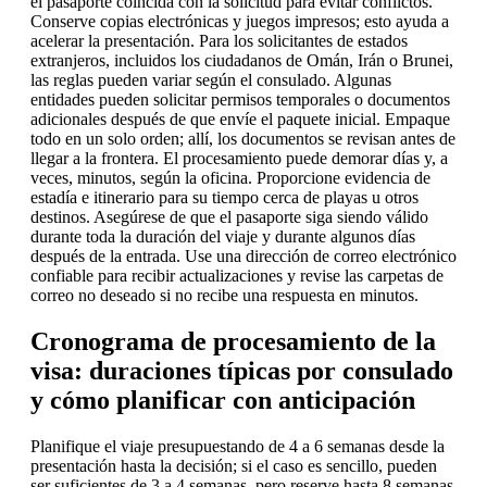
el pasaporte coincida con la solicitud para evitar conflictos.
Conserve copias electrónicas y juegos impresos; esto ayuda a
acelerar la presentación. Para los solicitantes de estados
extranjeros, incluidos los ciudadanos de Omán, Irán o Brunei,
las reglas pueden variar según el consulado. Algunas
entidades pueden solicitar permisos temporales o documentos
adicionales después de que envíe el paquete inicial. Empaque
todo en un solo orden; allí, los documentos se revisan antes de
llegar a la frontera. El procesamiento puede demorar días y, a
veces, minutos, según la oficina. Proporcione evidencia de
estadía e itinerario para su tiempo cerca de playas u otros
destinos. Asegúrese de que el pasaporte siga siendo válido
durante toda la duración del viaje y durante algunos días
después de la entrada. Use una dirección de correo electrónico
confiable para recibir actualizaciones y revise las carpetas de
correo no deseado si no recibe una respuesta en minutos.
Cronograma de procesamiento de la
visa: duraciones típicas por consulado
y cómo planificar con anticipación
Planifique el viaje presupuestando de 4 a 6 semanas desde la
presentación hasta la decisión; si el caso es sencillo, pueden
ser suficientes de 3 a 4 semanas, pero reserve hasta 8 semanas