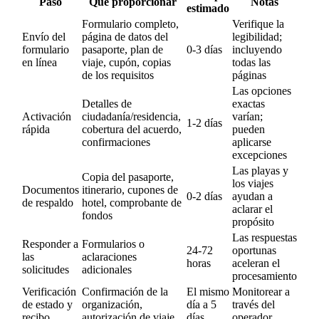
Paso
Qué proporcionar
Notas
estimado
Formulario completo,
Verifique la
Envío del
página de datos del
legibilidad;
formulario
pasaporte, plan de
0-3 días
incluyendo
en línea
viaje, cupón, copias
todas las
de los requisitos
páginas
Las opciones
Detalles de
exactas
Activación
ciudadanía/residencia,
varían;
1-2 días
rápida
cobertura del acuerdo,
pueden
confirmaciones
aplicarse
excepciones
Las playas y
Copia del pasaporte,
los viajes
Documentos
itinerario, cupones de
0-2 días
ayudan a
de respaldo
hotel, comprobante de
aclarar el
fondos
propósito
Las respuestas
Responder a
Formularios o
24-72
oportunas
las
aclaraciones
horas
aceleran el
solicitudes
adicionales
procesamiento
Verificación
Confirmación de la
El mismo
Monitorear a
de estado y
organización,
día a 5
través del
recibo
autorización de viaje
días
operador