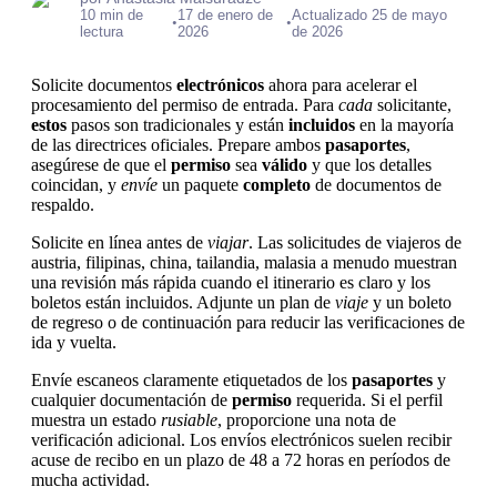
10 min de
17 de enero de
Actualizado 25 de mayo
•
•
lectura
2026
de 2026
Solicite documentos
electrónicos
ahora para acelerar el
procesamiento del permiso de entrada. Para
cada
solicitante,
estos
pasos son tradicionales y están
incluidos
en la mayoría
de las directrices oficiales. Prepare ambos
pasaportes
,
asegúrese de que el
permiso
sea
válido
y que los detalles
coincidan, y
envíe
un paquete
completo
de documentos de
respaldo.
Solicite en línea antes de
viajar
. Las solicitudes de viajeros de
austria, filipinas, china, tailandia, malasia a menudo muestran
una revisión más rápida cuando el itinerario es claro y los
boletos están incluidos. Adjunte un plan de
viaje
y un boleto
de regreso o de continuación para reducir las verificaciones de
ida y vuelta.
Envíe escaneos claramente etiquetados de los
pasaportes
y
cualquier documentación de
permiso
requerida. Si el perfil
muestra un estado
rusiable
, proporcione una nota de
verificación adicional. Los envíos electrónicos suelen recibir
acuse de recibo en un plazo de 48 a 72 horas en períodos de
mucha actividad.