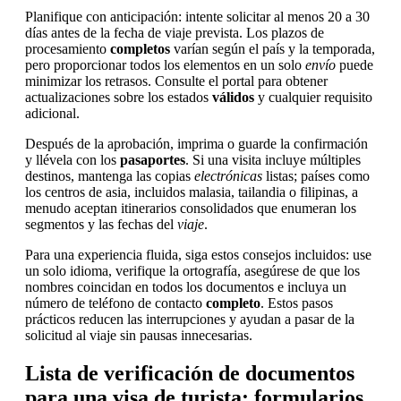
Planifique con anticipación: intente solicitar al menos 20 a 30
días antes de la fecha de viaje prevista. Los plazos de
procesamiento
completos
varían según el país y la temporada,
pero proporcionar todos los elementos en un solo
envío
puede
minimizar los retrasos. Consulte el portal para obtener
actualizaciones sobre los estados
válidos
y cualquier requisito
adicional.
Después de la aprobación, imprima o guarde la confirmación
y llévela con los
pasaportes
. Si una visita incluye múltiples
destinos, mantenga las copias
electrónicas
listas; países como
los centros de asia, incluidos malasia, tailandia o filipinas, a
menudo aceptan itinerarios consolidados que enumeran los
segmentos y las fechas del
viaje
.
Para una experiencia fluida, siga estos consejos incluidos: use
un solo idioma, verifique la ortografía, asegúrese de que los
nombres coincidan en todos los documentos e incluya un
número de teléfono de contacto
completo
. Estos pasos
prácticos reducen las interrupciones y ayudan a pasar de la
solicitud al viaje sin pausas innecesarias.
Lista de verificación de documentos
para una visa de turista: formularios