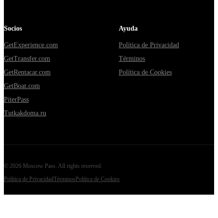
Socios
Ayuda
GetExperience.com
Política de Privacidad
GetTransfer.com
Términos
GetRentacar.com
Política de Cookies
GetBoat.com
PiterPass
Tutkakdoma.ru
©
2026
Moscow Pass
. All rights reserved.
Política de Privacidad
Términos
Política de Cookies