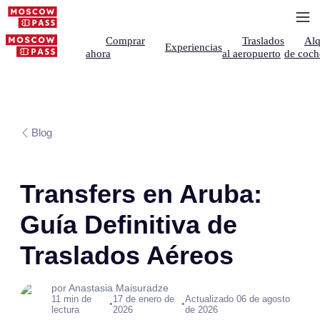
Comprar
Traslados
Alq
Experiencias
ahora
al aeropuerto
de coch
Blog
Transfers en Aruba:
Guía Definitiva de
Traslados Aéreos
por Anastasia Maisuradze
11 min de
17 de enero de
Actualizado 06 de agosto
•
•
lectura
2026
de 2026