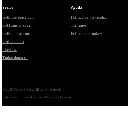
Socios
Ayuda
GetExperience.com
Política de Privacidad
GetTransfer.com
Términos
GetRentacar.com
Política de Cookies
GetBoat.com
PiterPass
Tutkakdoma.ru
©
2026
Moscow Pass
. All rights reserved.
Política de Privacidad
Términos
Política de Cookies