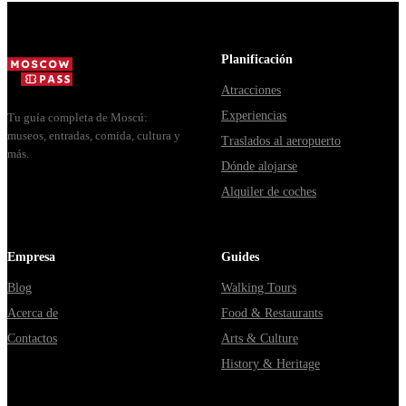
доехать из
расходятся
способы уехать
Москвы
в днях, чем
из...
через
Мавзолей
Planificación
Владими...
от...
Atracciones
Experiencias
Tu guía completa de Moscú:
museos, entradas, comida, cultura y
Traslados al aeropuerto
más.
Dónde alojarse
Alquiler de coches
Empresa
Guides
Blog
Walking Tours
Acerca de
Food & Restaurants
Contactos
Arts & Culture
History & Heritage