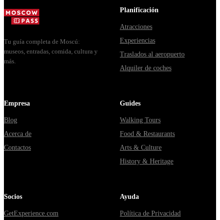
целый день,
Planificación
за ко...
Atracciones
Experiencias
Tu guía completa de Moscú:
museos, entradas, comida, cultura y
Traslados al aeropuerto
más.
Alquiler de coches
Empresa
Guides
Blog
Walking Tours
Acerca de
Food & Restaurants
Contactos
Arts & Culture
History & Heritage
Socios
Ayuda
GetExperience.com
Política de Privacidad