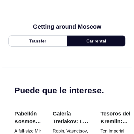
Getting around Moscow
Transfer
Car rental
Puede que le interese.
Pabellón
Galería
Tesoros del
Kosmos
Tretiakov: Las
Kremlin:
en VDNKh:
obras
Huevos
A full-size Mir
Repin, Vasnetsov,
Ten Imperial