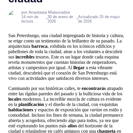
por Anastasia Maisuradze
14 min de
30 de enero de
Actualizado 25 de mayo
•
•
lectura
2026
de 2026
San Petersburgo, una ciudad impregnada de historia y cultura,
se erige como un testimonio de la brillantez de su pasado. La
arquitectura
barroca
, exhibida en los icónicos edificios y
pabellones de toda la ciudad, atrae a los visitantes a descubrir
sus
increíbles
tesoros. Este es un lugar donde cada esquina
revela
monumentos
que cuentan historias de emperadores,
artistas y campesinos por igual. Al
llegar
a esta vibrante
ciudad, descubrirá que el corazón de San Petersburgo está
vivo con actividades que satisfacen diversos intereses.
Caminando por sus históricas calles, te
encontrarás
atrapado
entre las rígidas paredes del pasado y la bulliciosa vida de los
locales
modernos. La increíble mezcla de cultura es evidente
en la
planificación
y el diseño de la ciudad, con exquisitas
habitaciones
y espacios de exposición que
varían
en estilo y
comodidad. Incluso los fines de semana, la ciudad permanece
abierta y acogedora, ofreciendo algo para todos, ya sea que
esté explorando los puntos más
altos
del horizonte de la
ciudad o relajándose en cafés antiguos con una
chaqueta
en