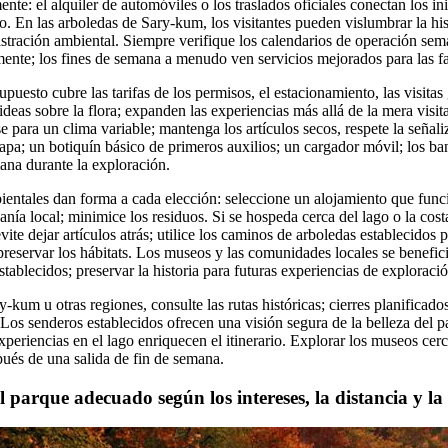
mente: el alquiler de automóviles o los traslados oficiales conectan los i
o. En las arboledas de Sary-kum, los visitantes pueden vislumbrar la his
istración ambiental. Siempre verifique los calendarios de operación se
mente; los fines de semana a menudo ven servicios mejorados para las fa
upuesto cubre las tarifas de los permisos, el estacionamiento, las visita
deas sobre la flora; expanden las experiencias más allá de la mera visita
se para un clima variable; mantenga los artículos secos, respete la señal
apa; un botiquín básico de primeros auxilios; un cargador móvil; los ban
ana durante la exploración.
entales dan forma a cada elección: seleccione un alojamiento que func
sanía local; minimice los residuos. Si se hospeda cerca del lago o la cost
vite dejar artículos atrás; utilice los caminos de arboledas establecidos
 preservar los hábitats. Los museos y las comunidades locales se benefic
stablecidos; preservar la historia para futuras experiencias de exploració
ry-kum u otras regiones, consulte las rutas históricas; cierres planificad
Los senderos establecidos ofrecen una visión segura de la belleza del p
 experiencias en el lago enriquecen el itinerario. Explorar los museos ce
pués de una salida de fin de semana.
l parque adecuado según los intereses, la distancia y l