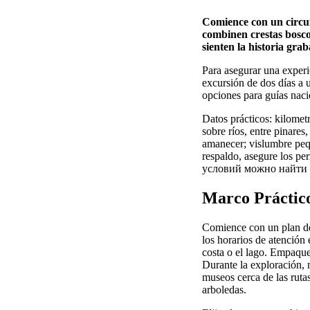
Comience con un circuit
combinen crestas boscos
sienten la historia grab
Para asegurar una experie
excursión de dos días a u
opciones para guías naci
Datos prácticos: kilomet
sobre ríos, entre pinares
amanecer; vislumbre peq
respaldo, asegure los pe
условий можно найти 
Marco Práctico
Comience con un plan de 
los horarios de atención 
costa o el lago. Empaque 
Durante la exploración, 
museos cerca de las ruta
arboledas.