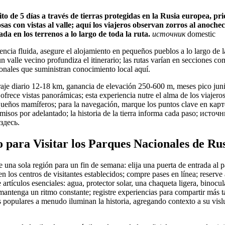
o de 5 días a través de tierras protegidas en la Rusia europea, pr
as con vistas al valle; aquí los viajeros observan zorros al anochec
ada en los terrenos a lo largo de toda la ruta.
источник
domestic
ncia fluida, asegure el alojamiento en pequeños pueblos a lo largo de la
n valle vecino profundiza el itinerario; las rutas varían en secciones co
onales que suministran conocimiento local aquí.
raje diario 12-18 km, ganancia de elevación 250-600 m, meses pico jun
, ofrece vistas panorámicas; esta experiencia nutre el alma de los viajero
ueños mamíferos; para la navegación, marque los puntos clave en ка
rmisos por adelantado; la historia de la tierra informa cada paso; ист
здесь.
 para Visitar los Parques Nacionales de Ru
una sola región para un fin de semana: elija una puerta de entrada al p
en los centros de visitantes establecidos; compre pases en línea; reserve
artículos esenciales: agua, protector solar, una chaqueta ligera, binocu
mantenga un ritmo constante; registre experiencias para compartir más t
s populares a menudo iluminan la historia, agregando contexto a su visl