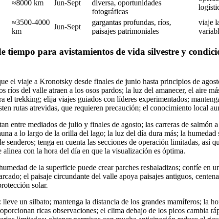
≈8000 km
Jun-Sept
diversa, oportunidades
logísti
fotográficas
≈3500-4000
gargantas profundas, ríos,
viaje 
Jun-Sept
km
paisajes patrimoniales
variab
e tiempo para avistamientos de vida silvestre y condi
e el viaje a Kronotsky desde finales de junio hasta principios de agost
os ríos del valle atraen a los osos pardos; la luz del amanecer, el aire má
 el trekking; elija viajes guiados con líderes experimentados; mantenga
ten rutas atrevidas, que requieren precaución; el conocimiento local au
n entre mediados de julio y finales de agosto; las carreras de salmón a 
auna a lo largo de la orilla del lago; la luz del día dura más; la humed
 de senderos; tenga en cuenta las secciones de operación limitadas, así q
e alinea con la hora del día en que la visualización es óptima.
humedad de la superficie puede crear parches resbaladizos; confíe en 
cado; el paisaje circundante del valle apoya paisajes antiguos, centena
protección solar.
lleve un silbato; mantenga la distancia de los grandes mamíferos; la hor
oporcionan ricas observaciones; el clima debajo de los picos cambia rá