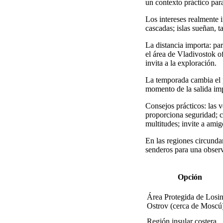
un contexto práctico par
Los intereses realmente i
cascadas; islas sueñan, 
La distancia importa: pa
el área de Vladivostok o
invita a la exploración.
La temporada cambia el p
momento de la salida imp
Consejos prácticos: las 
proporciona seguridad; c
multitudes; invite a ami
En las regiones circundan
senderos para una observ
Opción
Área Protegida de Losi
Ostrov (cerca de Moscú
Región insular costera