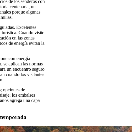
nicios de los senderos con
toria centenaria, un
manales porque algunas
milias.
s guiadas. Excelentes
 turística. Cuando visite
ización en las zonas
cos de energía evitan la
ione con energía
a, se aplican las normas
 para un encuentro seguro
ian cuando los visitantes
n.
os; opciones de
aisaje; los embalses
rcanos agrega una capa
a temporada