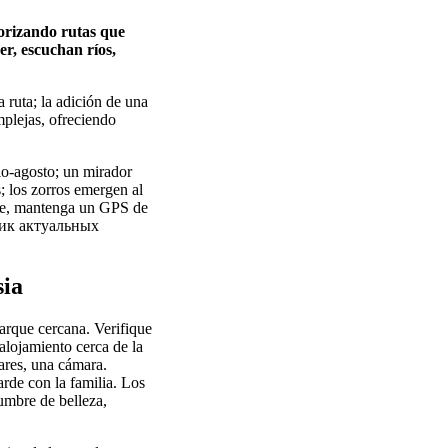
iorizando rutas que
er, escuchan ríos,
 ruta; la adición de una
mplejas, ofreciendo
io-agosto; un mirador
s; los zorros emergen al
рте, mantenga un GPS de
очник актуальных
sia
arque cercana. Verifique
 alojamiento cerca de la
lares, una cámara.
arde con la familia. Los
umbre de belleza,