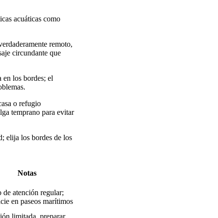
ticas acuáticas como
e verdaderamente remoto,
saje circundante que
 en los bordes; el
roblemas.
casa o refugio
alga temprano para evitar
; elija los bordes de los
Notas
o de atención regular;
icie en paseos marítimos
ión limitada, preparar