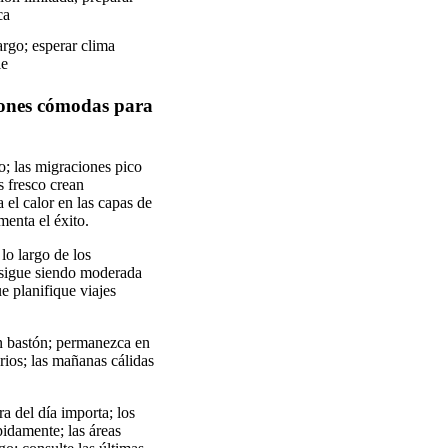
ca
largo; esperar clima
le
ciones cómodas para
o; las migraciones pico
s fresco crean
 el calor en las capas de
menta el éxito.
lo largo de los
ad sigue siendo moderada
ue planifique viajes
un bastón; permanezca en
rios; las mañanas cálidas
a del día importa; los
pidamente; las áreas