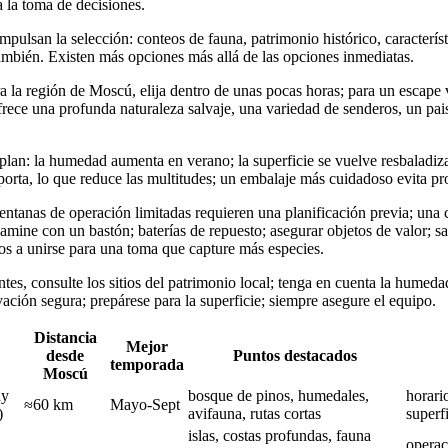
a la toma de decisiones.
mpulsan la selección: conteos de fauna, patrimonio histórico, caracterís
también. Existen más opciones más allá de las opciones inmediatas.
ra la región de Moscú, elija dentro de unas pocas horas; para un escap
frece una profunda naturaleza salvaje, una variedad de senderos, un pai
lan: la humedad aumenta en verano; la superficie se vuelve resbaladiza
orta, lo que reduce las multitudes; un embalaje más cuidadoso evita p
ventanas de operación limitadas requieren una planificación previa; una 
amine con un bastón; baterías de repuesto; asegurar objetos de valor; s
gos a unirse para una toma que capture más especies.
tes, consulte los sitios del patrimonio local; tenga en cuenta la humedad
ación segura; prepárese para la superficie; siempre asegure el equipo.
Distancia
Mejor
desde
Puntos destacados
temporada
Moscú
ny
bosque de pinos, humedales,
horari
≈60 km
Mayo-Sept
)
avifauna, rutas cortas
superf
islas, costas profundas, fauna
operac