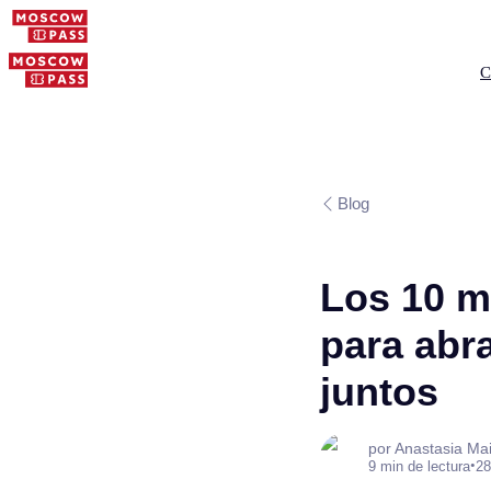
C
Blog
Los 10 m
para abra
juntos
por Anastasia Ma
•
9 min de lectura
28