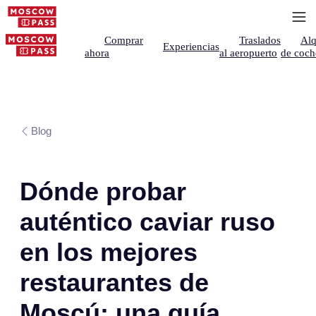
Comprar
Traslados
Alq
Experiencias
ahora
al aeropuerto
de coch
Blog
Dónde probar
auténtico caviar ruso
en los mejores
restaurantes de
Moscú: una guía