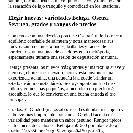
salmón, bocados fritos o un conjunto clásico, y tome nota de
la sensación de lujo tranquilo y comodidad en los interiores.
Elegir huevas: variedades Beluga, Osetra,
Sevruga, grados y rangos de precios
Comience con una elección práctica: Osetra Grado I ofrece un
equilibrio confiable de salmuera y notas mantecosas; sus
huevos son medianos-grandes, brillantes y fáciles de
porcionar para una línea de catadores en la metrópolis,
especialmente durante una sesión de degustación matutina.
Beluga presenta los huevos más grandes y una textura suave y
cremosa; el precio es elevado, pero si está buscando una
experiencia genuina, una pequeña lata puede brindar un
estado de ánimo instantáneo. Sevruga aporta un final más
nítido y granos más pequeños, a menudo a un precio más
asequible, lo que lo convierte en una buena entrada al trío
principal.
Grados: El Grado I (malossol) ofrece la salinidad más ligera y
el huevo más limpio, mientras que el Grado II acepta más
variabilidad pero mantiene un sabor genuino. Rangos típicos
en los mercados actuales: Beluga 250-600 por lata de 30 g;
Osetra 120-350 por 30 g; Sevruga 80-150 por 30 g.