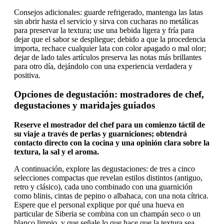
Consejos adicionales: guarde refrigerado, mantenga las latas
sin abrir hasta el servicio y sirva con cucharas no metálicas
para preservar la textura; use una bebida ligera y fría para
dejar que el sabor se despliegue; debido a que la procedencia
importa, rechace cualquier lata con color apagado o mal olor;
dejar de lado tales artículos preserva las notas más brillantes
para otro día, dejándolo con una experiencia verdadera y
positiva.
Opciones de degustación: mostradores de chef,
degustaciones y maridajes guiados
Reserve el mostrador del chef para un comienzo táctil de
su viaje a través de perlas y guarniciones; obtendrá
contacto directo con la cocina y una opinión clara sobre la
textura, la sal y el aroma.
A continuación, explore las degustaciones: de tres a cinco
selecciones compactas que revelan estilos distintos (antiguo,
retro y clásico), cada uno combinado con una guarnición
como blinis, cintas de pepino o albahaca, con una nota cítrica.
Espere que el personal explique por qué una hueva en
particular de Siberia se combina con un champán seco o un
blanco limpio, y que señale lo que hace que la textura sea