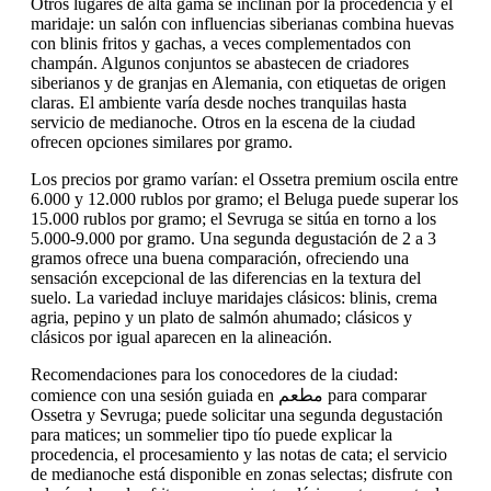
Otros lugares de alta gama se inclinan por la procedencia y el
maridaje: un salón con influencias siberianas combina huevas
con blinis fritos y gachas, a veces complementados con
champán. Algunos conjuntos se abastecen de criadores
siberianos y de granjas en Alemania, con etiquetas de origen
claras. El ambiente varía desde noches tranquilas hasta
servicio de medianoche. Otros en la escena de la ciudad
ofrecen opciones similares por gramo.
Los precios por gramo varían: el Ossetra premium oscila entre
6.000 y 12.000 rublos por gramo; el Beluga puede superar los
15.000 rublos por gramo; el Sevruga se sitúa en torno a los
5.000-9.000 por gramo. Una segunda degustación de 2 a 3
gramos ofrece una buena comparación, ofreciendo una
sensación excepcional de las diferencias en la textura del
suelo. La variedad incluye maridajes clásicos: blinis, crema
agria, pepino y un plato de salmón ahumado; clásicos y
clásicos por igual aparecen en la alineación.
Recomendaciones para los conocedores de la ciudad:
comience con una sesión guiada en مطعم para comparar
Ossetra y Sevruga; puede solicitar una segunda degustación
para matices; un sommelier tipo tío puede explicar la
procedencia, el procesamiento y las notas de cata; el servicio
de medianoche está disponible en zonas selectas; disfrute con