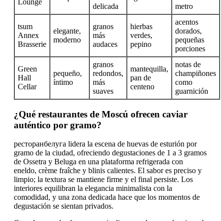
Lounge
delicada
metro
acentos
tsum
granos
hierbas
elegante,
dorados,
Annex
más
verdes,
moderno
pequeñas
Brasserie
audaces
pepino
porciones
granos
notas de
Green
mantequilla,
pequeño,
redondos,
champiñones
Hall
pan de
íntimo
más
como
Cellar
centeno
suaves
guarnición
¿Qué restaurantes de Moscú ofrecen caviar
auténtico por gramo?
ресторанбелуга lidera la escena de huevas de esturión por
gramo de la ciudad, ofreciendo degustaciones de 1 a 3 gramos
de Ossetra y Beluga en una plataforma refrigerada con
eneldo, crème fraîche y blinis calientes. El sabor es preciso y
limpio; la textura se mantiene firme y el final persiste. Los
interiores equilibran la elegancia minimalista con la
comodidad, y una zona dedicada hace que los momentos de
degustación se sientan privados.