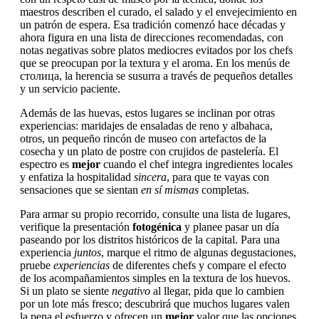
maestros describen el curado, el salado y el envejecimiento en
un patrón de espera. Esa tradición comenzó hace décadas y
ahora figura en una lista de direcciones recomendadas, con
notas negativas sobre platos mediocres evitados por los chefs
que se preocupan por la textura y el aroma. En los menús de
столица, la herencia se susurra a través de pequeños detalles
y un servicio paciente.
Además de las huevas, estos lugares se inclinan por otras
experiencias: maridajes de ensaladas de reno y albahaca,
otros, un pequeño rincón de museo con artefactos de la
cosecha y un plato de postre con crujidos de pastelería. El
espectro es
mejor
cuando el chef integra ingredientes locales
y enfatiza la hospitalidad
sincera
, para que te vayas con
sensaciones que se sientan
en sí mismas
completas.
Para armar su propio recorrido, consulte una lista de lugares,
verifique la presentación
fotogénica
y planee pasar un día
paseando por los distritos históricos de la capital. Para una
experiencia
juntos
, marque el ritmo de algunas degustaciones,
pruebe
experiencias
de diferentes chefs y compare el efecto
de los acompañamientos simples en la textura de los huevos.
Si un plato se siente
negativo
al llegar, pida que lo cambien
por un lote más fresco; descubrirá que muchos lugares valen
la pena el esfuerzo y ofrecen un
mejor
valor que las opciones