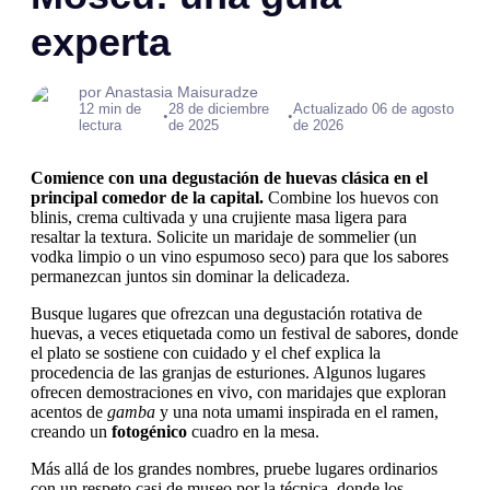
experta
por Anastasia Maisuradze
12 min de
28 de diciembre
Actualizado 06 de agosto
•
•
lectura
de 2025
de 2026
Comience con una degustación de huevas clásica en el
principal comedor de la capital.
Combine los huevos con
blinis, crema cultivada y una crujiente masa ligera para
resaltar la textura. Solicite un maridaje de sommelier (un
vodka limpio o un vino espumoso seco) para que los sabores
permanezcan juntos sin dominar la delicadeza.
Busque lugares que ofrezcan una degustación rotativa de
huevas, a veces etiquetada como un festival de sabores, donde
el plato se sostiene con cuidado y el chef explica la
procedencia de las granjas de esturiones. Algunos lugares
ofrecen demostraciones en vivo, con maridajes que exploran
acentos de
gamba
y una nota umami inspirada en el ramen,
creando un
fotogénico
cuadro en la mesa.
Más allá de los grandes nombres, pruebe lugares ordinarios
con un respeto casi de museo por la técnica, donde los