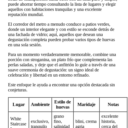
puede ahorrar tiempo consultando la lista de lugares y elegir
aquellos con habitaciones tranquilas y una excelente
reputación mundial.
El corredor del metro a menudo conduce a patios verdes,
donde un interior elegante y con estilo se esconde detrás de
una fachada de vidrio; aquí, aquellos que desean una
degustación completa pueden probar varios tipos de huevas
en una sola sesión.
Para un momento verdaderamente memorable, combine una
porción con stroganina, un plato frío que complementa las
perlas saladas, y deje que el anfitrión lo guíe a través de una
suave ceremonia de degustación: un signo ideal de
celebración y libertad en un entorno refinado.
Este enfoque le ayuda a encontrar una opción destacada sin
conjeturas.
Estilo de
Lugar
Ambiente
Maridaje
Notas
huevas
grano
excelente
White
exclusivo,
fino,
blini, crema
historia,
Staircase
tranquilo
salinidad
agria
cerca del