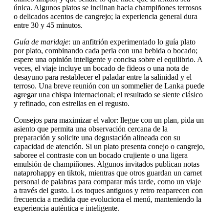
única. Algunos platos se inclinan hacia champiñones terrosos
o delicados acentos de cangrejo; la experiencia general dura
entre 30 y 45 minutos.
Guía de maridaje
: un anfitrión experimentado lo guía plato
por plato, combinando cada perla con una bebida o bocado;
espere una opinión inteligente y concisa sobre el equilibrio. A
veces, el viaje incluye un bocado de fideos o una nota de
desayuno para restablecer el paladar entre la salinidad y el
terroso. Una breve reunión con un sommelier de Lanka puede
agregar una chispa internacional; el resultado se siente clásico
y refinado, con estrellas en el regusto.
Consejos para maximizar el valor: llegue con un plan, pida un
asiento que permita una observación cercana de la
preparación y solicite una degustación alineada con su
capacidad de atención. Si un plato presenta conejo o cangrejo,
saboree el contraste con un bocado crujiente o una ligera
emulsión de champiñones. Algunos invitados publican notas
nataprohappy en tiktok, mientras que otros guardan un carnet
personal de palabras para comparar más tarde, como un viaje
a través del gusto. Los toques antiguos y retro reaparecen con
frecuencia a medida que evoluciona el menú, manteniendo la
experiencia auténtica e inteligente.