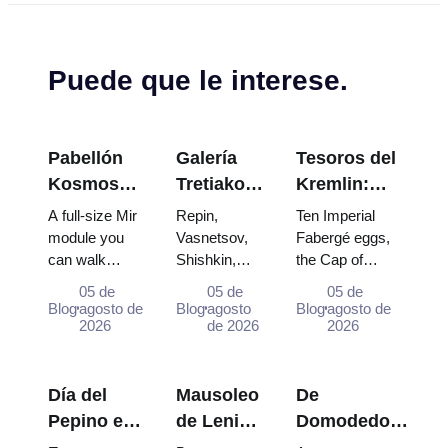
Puede que le interese.
Pabellón
Galería
Tesoros del
Kosmos
Tretiakov:
Kremlin:
en VDNKh:
Las obras
Huevos
A full-size Mir
Repin,
Ten Imperial
Dentro de
maestras
Fabergé,
module you
Vasnetsov,
Fabergé eggs,
can walk
Shishkin,
the Cap of
la
que valen
Tronos y
through, the
Vrubel, Serov
Monomakh, the
Exposición
la pena
Túnicas de
05 de
05 de
05 de
Energia–
and Surikov
double throne of
Blog
agosto de
Blog
agosto
Blog
agosto de
Espacial
planear el
Coronación
Buran model,
2026
— the works
de 2026
two boy tsars
2026
más
viaje
scorched
that stop
and the
Grande de
descent
people,
coronation dress
Rusia
capsules and
where they
of Catherine...
Día del
Mausoleo
De
120 pieces of
hang, and
Pepino en
de Lenin:
Domodedovo
flight...
why booking
Suzdal
horario de
al centro de