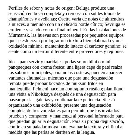
Perfiles de sabor y notas de origen: Beluga produce una
sensación en boca completa y cremosa con sutiles tonos de
champiñones y avellanas; Osetra varía de notas de almendras
a nueces, a menudo con un delicado borde cítrico; Sevruga es
crujiente y salado con un final mineral. En las instalaciones de
Murmansk, las huevas son procesadas por pequeños equipos
que se esfuerzan por lograr una textura bien elaborada y una
oxidación mínima, manteniendo intacto el carácter genuino; se
siente como un terroir diferente entre proveedores y regiones.
Ideas para servir y maridajes: perlas sobre blini o mini
panqueques con crema fresca; una ligera capa de paté realza
los sabores principales; para notas costeras, pueden aparecer
variantes ahumadas, mientras que para una degustación
remota puede probar bocados de muksun fritos en
mantequilla. Pelmeni hace un contrapunto rústico; planifique
una visita a Nikolskaya después de una degustación para
pasear por las galerías y continuar la experiencia. Si está
organizando una exhibición, presente una degustación
completa de tres variedades para permitir que los invitados
prueben y comparen, y mantenga al personal informado para
que puedan guiar la degustación. Para su propia degustación,
confíe en su paladar moya para evaluar la textura y el final a
medida que las perlas se derriten en la lengua.