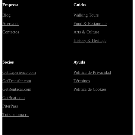
Empresa
Guides
Blog
Walking Tours
Acerca de
Food & Restaurants
Contactos
Arts & Culture
History & Heritage
Socios
Ayuda
GetExperience.com
Política de Privacidad
GetTransfer.com
Términos
GetRentacar.com
Política de Cookies
GetBoat.com
PiterPass
Tutkakdoma.ru