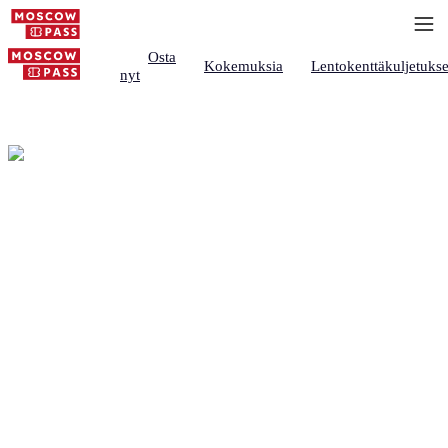
Osta
Kokemuksia
Lentokenttäkuljetukse
nyt
Tietoa Moscow Passista
– Moskovan
matkaoppaasi
Miten Moscow Pass auttaa sinua
suunnittelemaan Moskovaa: mitä nähdä, mitä se
maksaa, mistä varata.