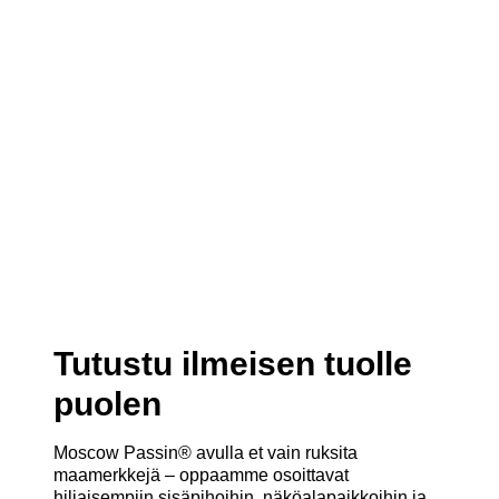
Tutustu ilmeisen tuolle
puolen
Moscow Passin® avulla et vain ruksita
maamerkkejä – oppaamme osoittavat
hiljaisempiin sisäpihoihin, näköalapaikkoihin ja