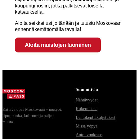
kaupunginosiin, jotka palkitsevat toisella
katsauksella.
Aloita seikkailusi jo tänään ja tutustu Moskovaan
ennennäkemättömällä tavalla!
Aloita muistojen luominen
Suunnittelu
Nähtävyydet
Kokemuksia
Kattava opas Moskovaan – museot,
liput, ruoka, kulttuuri ja paljon
Lentokenttäkuljetukset
muuta.
Missä yöpyä
Autonvuokraus