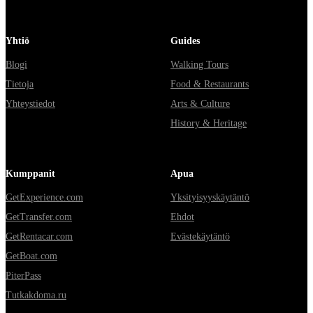
Yhtiö
Guides
Blogi
Walking Tours
Tietoja
Food & Restaurants
Yhteystiedot
Arts & Culture
History & Heritage
Kumppanit
Apua
GetExperience.com
Yksityisyyskäytäntö
GetTransfer.com
Ehdot
GetRentacar.com
Evästekäytäntö
GetBoat.com
PiterPass
Tutkakdoma.ru