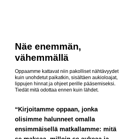
Näe enemmän,
vähemmällä
Oppaamme kattavat niin pakolliset nähtävyydet
kuin unohdetut paikatkin, sisältäen aukioloajat,
lippujen hinnat ja ohjeet perille pääsemiseksi.
Tiedät mitä odottaa ennen kuin lähdet.
“
Kirjoitamme oppaan, jonka
olisimme halunneet omalla
ensimmäisellä matkallamme: mitä
se maksaa, milloin se aukeaa ja