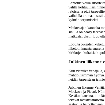
Lentomatkoilla suositelt
välillä kohtuullisin hinn
rajoissa ja pidä tarpeelli
vaihdella dramaattisesti
kylmän torjumiseksi.
Matkustajan kannalta mob
sinulla on pääsy tärkeään
matkustat yksin. Luotetta
Lopulta oikeiden kuljetu
liiketoiminnasta suurelta
kirkkojen kultaisia kupo
Julkinen liikenne v
Kun vierailet Venäjällä, 
mahdollisimman hyötyä. K
heidän tarpeistaan ja mi
Julkinen liikenne Venäjäll
Moskova ja Pietari. Nämä
Kesäkuukausina, kun lämpö
tekevät matkustamisesta 
saatavilla helpottamaan l