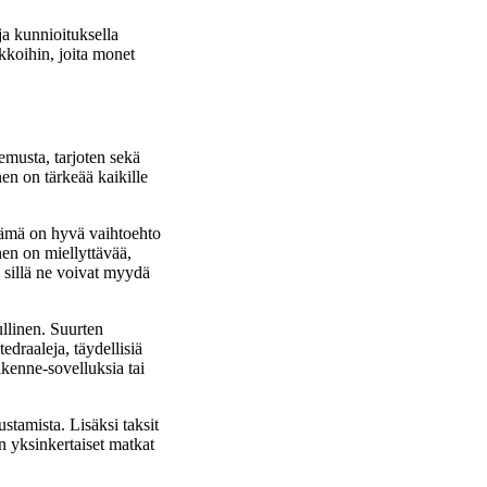
ja kunnioituksella
ikkoihin, joita monet
emusta, tarjoten sekä
en on tärkeää kaikille
Tämä on hyvä vaihtoehto
inen on miellyttävää,
 sillä ne voivat myydä
ullinen. Suurten
edraaleja, täydellisiä
iikenne-sovelluksia tai
stamista. Lisäksi taksit
in yksinkertaiset matkat