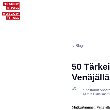
Blogi
50 Tärke
Venäjäll
Kirjoittanut Anas
•
13 min lukuaikaa
3
Matkustaminen Venäjällä v