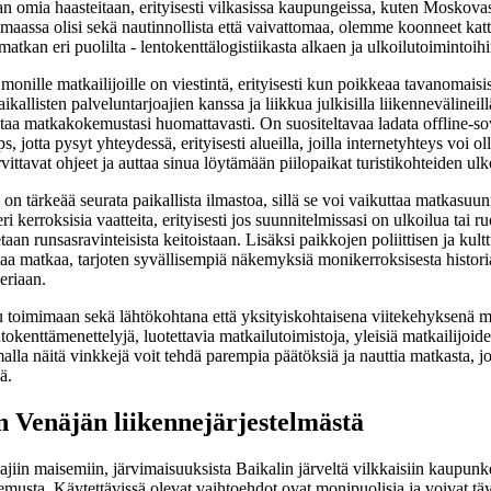
 omia haasteitaan, erityisesti vilkasissa kaupungeissa, kuten Moskovassa
a maassa olisi sekä nautinnollista että vaivattomaa, olemme koonneet kat
 matkan eri puolilta - lentokenttälogistiikasta alkaen ja ulkoilutoimintoih
onille matkailijoille on viestintä, erityisesti kun poikkeaa tavanomaisis
llisten palveluntarjoajien kanssa ja liikkua julkisilla liikennevälineillä
ntaa matkakokemustasi huomattavasti. On suositeltavaa ladata offline-so
jotta pysyt yhteydessä, erityisesti alueilla, joilla internetyhteys voi 
rvittavat ohjeet ja auttaa sinua löytämään piilopaikat turistikohteiden ul
on tärkeää seurata paikallista ilmastoa, sillä se voi vaikuttaa matkasuun
ri kerroksisia vaatteita, erityisesti jos suunnitelmissasi on ulkoilua tai ru
taan runsasravinteisista keitoistaan. Lisäksi paikkojen poliittisen ja kul
a matkaa, tarjoten syvällisempiä näkemyksiä monikerroksisesta historiast
periaan.
 toimimaan sekä lähtökohtana että yksityiskohtaisena viitekehyksenä m
entokenttämenettelyjä, luotettavia matkailutoimistoja, yleisiä matkailijo
lla näitä vinkkejä voit tehdä parempia päätöksiä ja nauttia matkasta, jo
ä.
Venäjän liikennejärjestelmästä
jiin maisemiin, järvimaisuuksista Baikalin järveltä vilkkaisiin kaupunke
emusta. Käytettävissä olevat vaihtoehdot ovat monipuolisia ja voivat tä