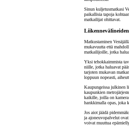
Sinun kuljetusmatkasi Ve
paikallisia tapoja kohtaa
matkailijat ohittavat.
Liikennevälineiden
Matkustaminen Venäjällä 
mukavuutta että mahdolli
matkailijoille, jotka ha
Yksi tehokkaimmista tavo
niille, jotka haluavat pä
tarjoten mukavan matkan 
loppuun nopeasti, aiheutt
Kaupungeissa julkinen lii
kaupunkien metrojärjestelm
kaikille, joilla on kamer
hankkimalla opas, joka k
Jos aiot jäädä pidemmäks
ja ajoneuvopalvelut ovat 
voivat muuttua epämielly