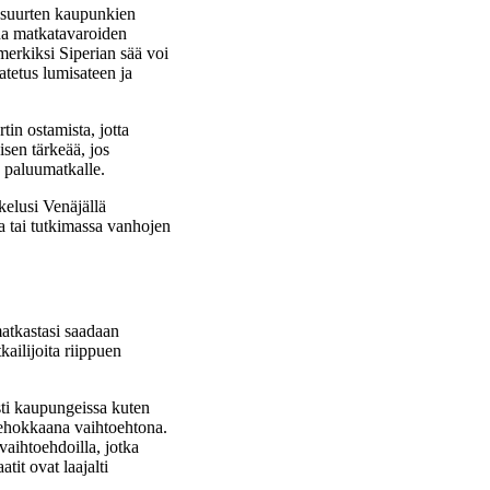
ä suurten kaupunkien
kana matkatavaroiden
simerkiksi Siperian sää voi
atetus lumisateen ja
in ostamista, jotta
isen tärkeää, jos
a paluumatkalle.
kelusi Venäjällä
sa tai tutkimassa vanhojen
matkastasi saadaan
ailijoita riippuen
esti kaupungeissa kuten
stehokkaana vaihtoehtona.
vaihtoehdoilla, jotka
it ovat laajalti