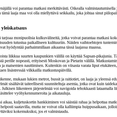
näjällä voi parantaa matkasi merkittävästi. Oikealla valmistautumisella 
n tämä laaja maa voi olla miellyttävä seikkailu, joka johtaa sinut piilopa
 yleiskatsaus
tarjoaa monipuolisia kulkuvälineitä, jotka voivat parantaa matkasi kok
suuden tutustua paikalliseen kulttuuriin. Näiden vaihtoehtojen tuntemin
luavat hyödyntää parhaimmillaan aikaansa tässä laajassa maassa.
ista liikkua suurten kaupunkien välillä on käyttää Sapsan-pikajunia. 
ästä perille nopeasti, erityisesti Moskovan ja Pietarin välillä. Matkustam
ja maisemien nauttimisen. Kuitenkin on viisasta varata liput etukäteen,
aen lisästressää vilkkailla matkustuspäivillä.
kenne, mukaan lukien metrot, bussit ja raitiotiet, on laaja ja yleensä ed
ät sisältävät taiteellisesti suunniteltuja asemia, jotka ovat kuin taidekat
a. Julkisen liikenteen järjestelmää voi navigoida tehokkaasti lataamalla l
äsittelee vyöhykennumeroita ja aikatauluja.
i aikaa, kuljetuskortin hankkiminen voi säästää rahaa ja helpottaa matku
helposti saatavilla, mutta ne voivat olla kalliimpia huippusaikaan, jollo
ttäviksi kokemuksiksi, jos et valmistaudu.