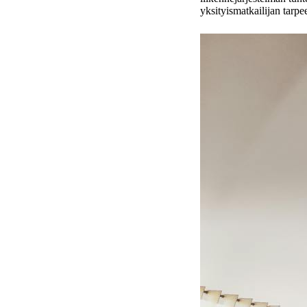
yksityismatkailijan tarpee