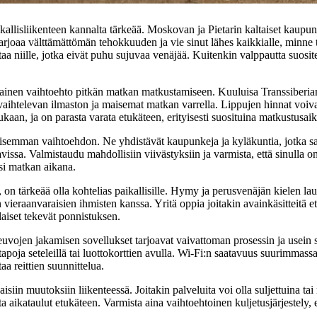
allisliikenteen kannalta tärkeää. Moskovan ja Pietarin kaltaiset kaupung
arjoaa välttämättömän tehokkuuden ja vie sinut lähes kaikkialle, minne t
aa niille, jotka eivät puhu sujuvaa venäjää. Kuitenkin valppautta suosite
ainen vaihtoehto pitkän matkan matkustamiseen. Kuuluisa Transsiberian
vaihtelevan ilmaston ja maisemat matkan varrella. Lippujen hinnat voiva
aan, ja on parasta varata etukäteen, erityisesti suosituina matkustusaik
llisemman vaihtoehdon. Ne yhdistävät kaupunkeja ja kyläkuntia, jotka 
avissa. Valmistaudu mahdollisiin viivästyksiin ja varmista, että sinulla o
ksi matkan aikana.
, on tärkeää olla kohtelias paikallisille. Hymy ja perusvenäjän kielen lau
n vieraanvaraisien ihmisten kanssa. Yritä oppia joitakin avainkäsitteitä et
aiset tekevät ponnistuksen.
vojen jakamisen sovellukset tarjoavat vaivattoman prosessin ja usein s
oja seteleillä tai luottokorttien avulla. Wi-Fi:n saatavuus suurimmassa 
aa reittien suunnittelua.
in muutoksiin liikenteessä. Joitakin palveluita voi olla suljettuina tai r
ta aikataulut etukäteen. Varmista aina vaihtoehtoinen kuljetusjärjestely, 