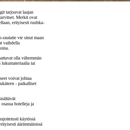
it tarjoavat laajan
arvitset. Merkit ovat
llaan, erityisesti ruuhka-
-rautatie vie sinut maan
t vaihdella
oina.
saattavat olla vähemmän
n lukumateriaalia tai
seet voivat johtaa
ukäteen - paikalliset
isältävät
osassa hotelleja ja
ajoitetusti käytössä
erityisesti äärimmäisissä