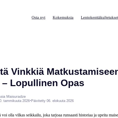
Osta nyt
Kokemuksia
Lentokenttäkuljetukse
itä Vinkkiä Matkustamisee
ä – Lopullinen Opas
tasia Maisuradze
•
0. tammikuuta 2026
Päivitetty 06. elokuuta 2026
oi olla vilkas seikkailu, joka tarjoaa runsaasti historiaa ja upeita mais