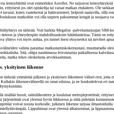
avia lentoyhtiöitä ovat esimerkiksi Aeroflot. Ne tarjoavat lentoyhteyksi
oin, erityisesti jos olet opiskelija tai varaat matkan etukäteen. Ole tark
set tavarat, kuten vaatekerrat ja hätävarusteet, helposti saatavilla, sillä e
. Joulukuun matkoihin voi olla tarpeen paksummat kengät ja suojaava va
iiliyhteys on tärkeää. Voit harkita Megafon -palveluntarjoajan SIM-kort
 tietoon ja yhteydenpito mahdollisuuksiin hätätilanteissa. Tämä on erity
va yhteys voi myös auttaa, jos tunnet itsesi eksyneeksi tai tarvitset apu
svälineiden valinta parantaa matkustamiskokemustasi, muuttamalla oles
 seikkailulta. Sitä, olitpa nauttimassa leivonnaisia paikallisessa kahvilas
leita, matka tekee oleskelusta arvokkaamman.
s. yksityinen liikenne
on tärkeää ymmärtää julkisen ja yksityisen liikenteen väliset erot, jotta 
ullakin liikennevälineellä on omat edunsa, ja ne houkuttelevat eri matk
eltymyksistään.
ä sisältää bussit, raitioliikenteen ja kuuluisat metrojärjestelmät, erityis
 järjestelmät ovat yleensä hyviä liikkuessa ja niitä pidetään kustannu
tilat voivat nousta korkealle, julkinen liikenne tarjoaa ilmastoiduilla 
miellyttävämpää. Lippuhinnat ovat yleensä alhaisemmat, ja lippuautomaat
ipun ostamista.