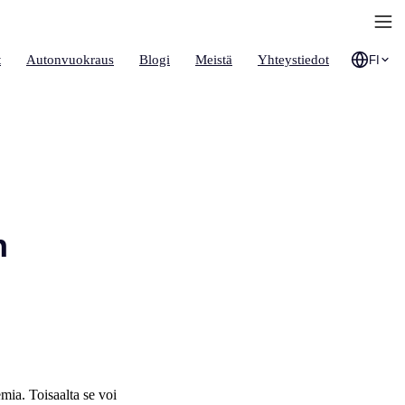
t
Autonvuokraus
Blogi
Meistä
Yhteystiedot
FI
n
emia. Toisaalta se voi