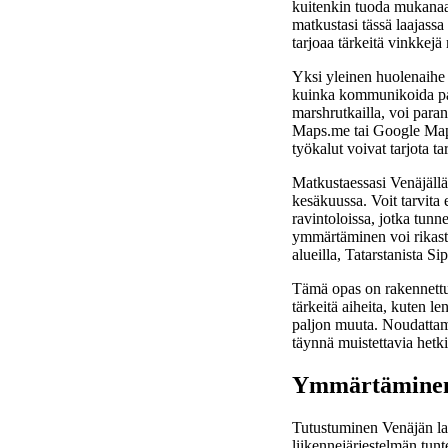
kuitenkin tuoda mukanaan
matkustasi tässä laajass
tarjoaa tärkeitä vinkkejä
Yksi yleinen huolenaihe m
kuinka kommunikoida paika
marshrutkailla, voi para
Maps.me tai Google Maps, 
työkalut voivat tarjota ta
Matkustaessasi Venäjällä 
kesäkuussa. Voit tarvita e
ravintoloissa, jotka tunne
ymmärtäminen voi rikasta
alueilla, Tatarstanista Si
Tämä opas on rakennettu
tärkeitä aiheita, kuten l
paljon muuta. Noudattama
täynnä muistettavia hetki
Ymmärtäminen 
Tutustuminen Venäjän laa
liikennejärjestelmän tunt