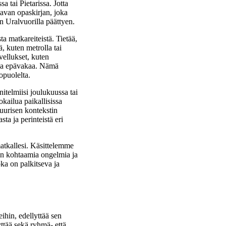
 tai Pietarissa. Jotta
tavan opaskirjan, joka
in Uralvuorilla päättyen.
ta matkareiteistä. Tietää,
, kuten metrolla tai
vellukset, kuten
olla epävakaa. Nämä
kopuolelta.
nitelmiisi joulukuussa tai
okailua paikallisissa
ttuurisen kontekstin
a ja perinteistä eri
atkallesi. Käsittelemme
iden kohtaamia ongelmia ja
ka on palkitseva ja
ihin, edellyttää sen
yttää sekä ryhmä- että