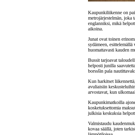
Kaupunkiliikenne on paik
metrojärjestelmän, joka t
englanniksi, mikä helpott
aikoina.
Junat ovat toinen erinom
sydämeen, esittelemällä 
huomattavasti kauden muk
Bussit tarjoavat taloude
helposti junilla saavutett
borssšin pala nautittava
Kun harkitset liikennettä
avuliaisiin keskusteluihi
arvostavat, kun ulkomaal
Kaupunkimatkoilla ajoneu
kosketuksettomia maksutap
julkisia keskuksia helpott
Valmistaudu kaudenmukaisi
kovaa säällä, joten tarkis
lämpötiloissa.