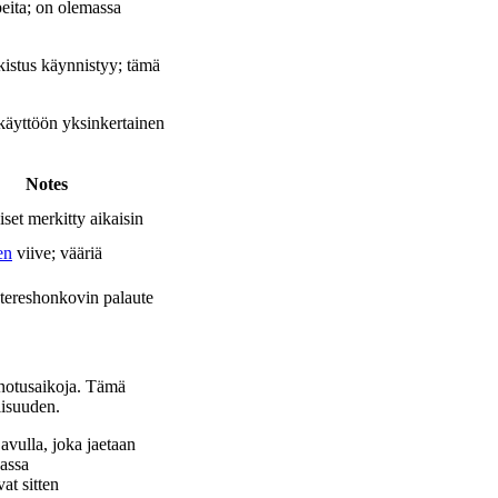
peita; on olemassa
kistus käynnistyy; tämä
käyttöön yksinkertainen
Notes
set merkitty aikaisin
en
viive; vääriä
 tereshonkovin palaute
jonotusaikoja. Tämä
llisuuden.
 avulla, joka jaetaan
vassa
at sitten