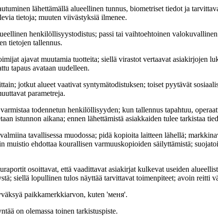
uminen lähettämällä alueellinen tunnus, biometriset tiedot ja tarvittav
evia tietoja; muuten viivästyksiä ilmenee.
alueellinen henkilöllisyystodistus; passi tai vaihtoehtoinen valokuvallinen
en tietojen tallennus.
mijat ajavat muutamia tuotteita; siellä virastot vertaavat asiakirjojen luku
attu tapaus avataan uudelleen.
ittain; jotkut alueet vaativat syntymätodistuksen; toiset pyytävät sosiaalis
uuttavat parametreja.
 varmistaa todennetun henkilöllisyyden; kun tallennus tapahtuu, operaat
etaan istunnon aikana; ennen lähettämistä asiakkaiden tulee tarkistaa tie
 valmiina tavallisessa muodossa; pidä kopioita laitteen lähellä; markkin
n muistio ehdottaa kourallisen varmuuskopioiden säilyttämistä; suojato
aportit osoittavat, että vaadittavat asiakirjat kulkevat useiden alueellis
tä; siellä lopullinen tulos näyttää tarvittavat toimenpiteet; avoin reitti v
hyväksyä paikkamerkkiarvon, kuten 'меня'.
ntää on olemassa toinen tarkistuspiste.