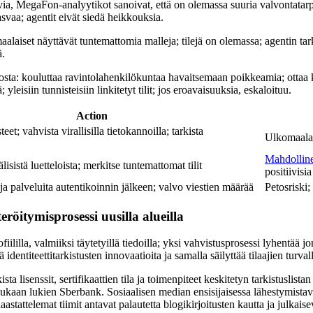
via, MegaFon-analyytikot sanoivat, että on olemassa suuria valvontatar
asvaa; agentit eivät siedä heikkouksia.
alaiset näyttävät tuntemattomia malleja; tilejä on olemassa; agentin tar
ä.
sta: kouluttaa ravintolahenkilökuntaa havaitsemaan poikkeamia; ottaa 
leisiin tunnisteisiin linkitetyt tilit; jos eroavaisuuksia, eskaloituu.
Action
et; vahvista virallisilla tietokannoilla; tarkista
Ulkomaalai
Mahdollin
lisistä luetteloista; merkitse tuntemattomat tilit
positiivisia
ja palveluita autentikoinnin jälkeen; valvo viestien määrää
Petosriski;
eröitymisprosessi uusilla alueilla
fiililla, valmiiksi täytetyillä tiedoilla; yksi vahvistusprosessi lyhentää 
dentiteettitarkistusten innovaatioita ja samalla säilyttää tilaajien turva
ta lisenssit, sertifikaattien tila ja toimenpiteet keskitetyn tarkistuslistan
kaan lukien Sberbank. Sosiaalisen median ensisijaisessa lähestymista
stattelemat tiimit antavat palautetta blogikirjoitusten kautta ja julkaisev