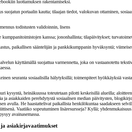
ebookiin luottamuksen rakentamiseksi.
us suojatun portaalin kautta; tilaajan tiedot, valokuvan ottaminen, sosia
rmennus todistusten validoinnin, lisens
 kumppanitoimistojen kanssa; jononhallinta; tilapäivitykset; turvatoimet
rkastus, paikallisen sääntelijän ja pankkikumppanin hyväksyntä; viimeise
palvelun käyttämällä suojattua varmennetta, joka on vastaanotettu tekstivie
taessa.
einen seuranta sosiaalisilla hälytyksillä; toimenpiteet hyökkäyksiä vast
uri kysyntä, heinäkuussa toteutetaan pilotti keskeisillä alueilla; aloittee
a ja asiakkaiden perehdytystä sosiaalisen median päivitysten, blogikirjo
 avulla. He haastattelivat paikallista henkilökuntaa saadakseen selvil
riittisenä. Vaatiiko sopeutuminen lisäresursseja? Kyllä; yhdenmukaisuu
 pysyy avainasemassa.
 ja asiakirjavaatimukset