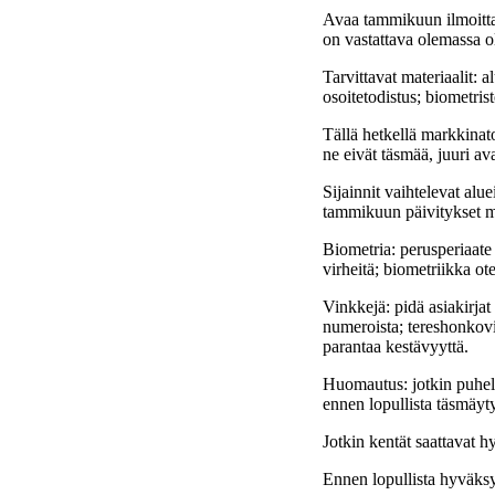
Avaa tammikuun ilmoittaut
on vastattava olemassa ol
Tarvittavat materiaalit: 
osoitetodistus; biometrist
Tällä hetkellä markkinatoi
ne eivät täsmää, juuri av
Sijainnit vaihtelevat alue
tammikuun päivitykset m
Biometria: perusperiaate
virheitä; biometriikka ot
Vinkkejä: pidä asiakirjat
numeroista; tereshonkovi
parantaa kestävyyttä.
Huomautus: jotkin puhelur
ennen lopullista täsmäytys
Jotkin kentät saattavat 
Ennen lopullista hyväksy