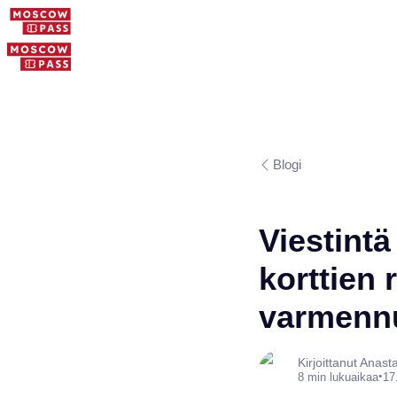
Blogi
Viestintä
korttien r
varmennu
Kirjoittanut Anas
•
8 min lukuaikaa
17