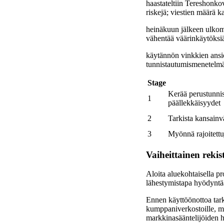
haastateltiin Tereshonko
riskejä; viestien määrä k
heinäkuun jälkeen ulkoma
vähentää väärinkäytöksi
käytännön vinkkien ansio
tunnistautumismenetelmä; y
Stage
Kerää perustunniste
1
päällekkäisyydet
2
Tarkista kansainvä
3
Myönnä rajoitettu
Vaiheittainen rekist
Aloita aluekohtaisella pro
lähestymistapa hyödyntää i
Ennen käyttöönottoa tarkis
kumppaniverkostoille, mu
markkinasääntelijöiden haa