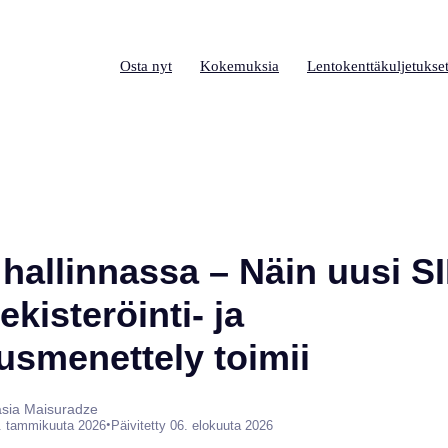
Osta nyt
Kokemuksia
Lentokenttäkuljetukse
 hallinnassa – Näin uusi S
ekisteröinti- ja
smenettely toimii
tasia Maisuradze
•
. tammikuuta 2026
Päivitetty 06. elokuuta 2026