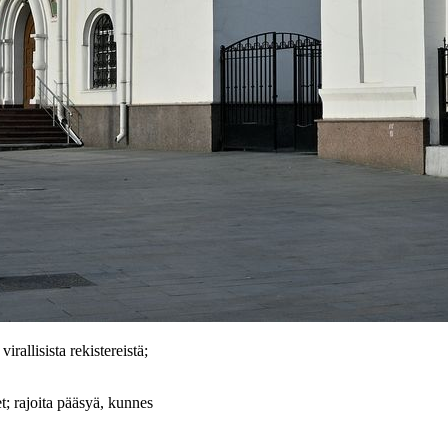
rallisista rekistereistä;
et; rajoita pääsyä, kunnes