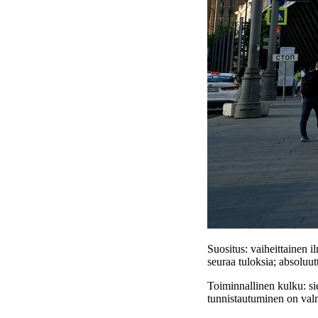
Suositus: vaiheittainen il
seuraa tuloksia; absoluutt
Toiminnallinen kulku: sie
tunnistautuminen on valmi