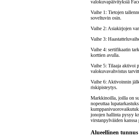
valokuvapäivityksiä Fac
Vaihe 1: Tietojen tallenn
soveltuvin osin.
Vaihe 2: Asiakirjojen va
Vaihe 3: Haastatteluvaihe
Vaihe 4: sertifikaatin ta
korttien avulla.
Vaihe 5: Tilaaja aktivoi 
valokuvavahvistus tarvit
Vaihe 6: Aktivoinnin jälk
riskipisteytys.
Markkinoilla, joilla on su
nopeuttaa lupatarkastuksi
kumppanivuorovaikutuksen
jonojen hallinta pysyy k
virstanpylväiden kanssa
Alueellinen tunnus