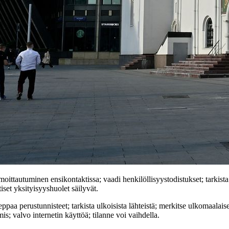
moittautuminen ensikontaktissa; vaadi henkilöllisyystodistukset; tarkista vi
iset yksityisyyshuolet säilyvät.
ppaa perustunnisteet; tarkista ulkoisista lähteistä; merkitse ulkomaalais
s; valvo internetin käyttöä; tilanne voi vaihdella.