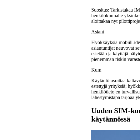
Suositus: Tarkistakaa IME
henkilökunnalle yksinker
aloittakaa nyt pilottiproj
Asiant
Hyökkäyksiä mobiili-ident
asiantuntijat neuvovat se
estetään ja käyttäjä häly
pienemmän riskin varastet
Kum
Käytäntö osoittaa kattav
estettyjä yrityksiä; hyök
henkilötietojen turvallisu
lähestymistapa tarjoaa y
Uuden SIM-kort
käytännössä