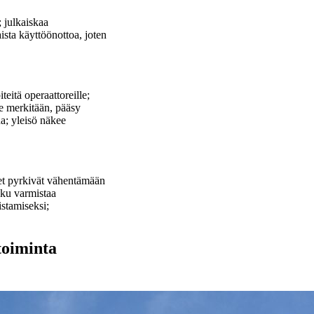
; julkaiskaa
sta käyttöönottoa, joten
eitä operaattoreille;
ite merkitään, pääsy
na; yleisö näkee
met pyrkivät vähentämään
olku varmistaa
istamiseksi;
toiminta