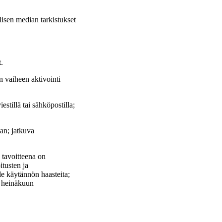
alisen median tarkistukset
.
n vaiheen aktivointi
stillä tai sähköpostilla;
aan; jatkuva
n tavoitteena on
itusten ja
le käytännön haasteita;
s heinäkuun