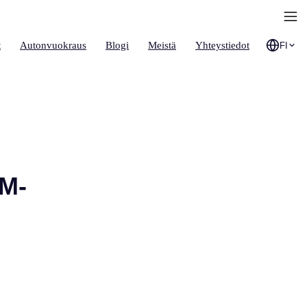
t
Autonvuokraus
Blogi
Meistä
Yhteystiedot
FI
IM-