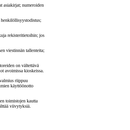
at asiakirjat; numeroiden
 henkilöllisyystodistus;
ja rekisteritietoihin; jos
en viestinnän tallenteita;
toreiden on vältettävä
dot avoimissa kioskeissa.
avalmius riippuu
imien käyttöönotto
ten toimistojen kautta
älttää viivytyksiä.