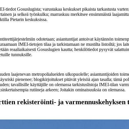
I-tiedot Gosuslugista; varustakaa keskukset pikaista tarkastusta varten
tainen ja selkeä työnkulku; marraskuu merkitsee ensimmäistä laajamittai
ektilla Pietarin keskuksissa.
iteettijärjestelmiin odotetaan; asiantuntijat antoivat käytännön toimenpit
uraamaan IMEI-tietojen tilaa ja tarkistamaan ne mustilta listoiltä; jos la
tetään reaaliaikaisesti Gosuslugien kautta; henkilötiedot pysyvät salattui
uille tunnuksille.
uuden laajenevan metropolialueiden ulkopuolelle; asiantuntijoiden toi
käysriski pienenee; blogikirjoitukset pitävät yleisöä ajan tasalla; tämä p
uden; tavallisille käyttäjille on olemassa tarkistuslistoja IMEI-tilan varm
ksinkertaisempia rutiineja arkeen; Joitakin ominaisuuksia on olemassa.
tien rekisteröinti- ja varmennuskehyksen 