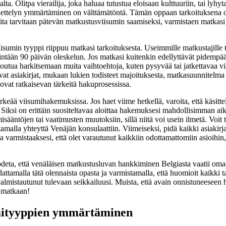
ta. Olitpa vierailija, joka haluaa tutustua eloisaan kulttuuriin, tai lyhy
enettelyn ymmärtäminen on välttämätöntä. Tämän oppaan tarkoituksena on
 joita tarvitaan pätevän matkustusviisumin saamiseksi, varmistaen matkasi
isumin tyyppi riippuu matkasi tarkoituksesta. Useimmille matkustajille t
enintään 90 päivän oleskelun. Jos matkasi kuitenkin edellyttävät pidempää
at joutua harkitsemaan muita vaihtoehtoja, kuten pysyvää tai jatkettavaa v
tavat asiakirjat, mukaan lukien todisteet majoituksesta, matkasuunnitelm
 ovat ratkaisevan tärkeitä hakuprosessissa.
rkeää viisumihakemuksissa. Jos haet viime hetkellä, varoita, että käsittel
. Siksi on erittäin suositeltavaa aloittaa hakemuksesi mahdollisimman aika
sääntöjen tai vaatimusten muutoksiin, sillä niitä voi usein ilmetä. Voit 
 ottamalla yhteyttä Venäjän konsulaattiin. Viimeiseksi, pidä kaikki asiakirja
ta varmistaaksesi, että olet varautunut kaikkiin odottamattomiin asioihin
eta, että venäläisen matkustusluvan hankkiminen Belgiasta vaatii oma-a
attamalla tätä olennaista opasta ja varmistamalla, että huomioit kaikki ta
n valmistautunut tulevaan seikkailuusi. Muista, että avain onnistuneese
 matkaan!
mityyppien ymmärtäminen