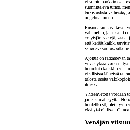
viisumin hankkimisen osal
suunnitteleva turisti, m
tarkistuslista vaiheista,
ongelmattoman.
Ensinnäkin tarvittavan vi
vaihtoehto, ja se sallii 
erityisjärjestelyjä, saat
että keräät kaikki tarvit
sairausvakuutus, sillä ne
Ajoitus on ratkaisevan tä
viivästyksiä voi esiintyä
huomiota kaikkiin viisumi
virallisista lähteistä tai
tulosta useita valokopioi
ilmetä.
Yhteenvetona voidaan tod
järjestelmällisyyttä. Noud
huolellisesti, olet hyvi
yksityiskohdissa. Onnea
Venäjän viisu