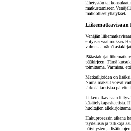
lähetystön tai konsulaati
matkustamiseen Venäjälle
mahdolliset yllätykset.
Liikematkavisaan l
Venäjän liikematkavisaan
erityisiä vaatimuksia. H
valmistaa nämä asiakirjat
Pääasiakirjat liikematka
pääkirjeen. Tämä kutsukir
toimittama. Varmista, että
Matkailijoiden on lisäksi
Nämä maksut voivat vaihd
tärkeää tarkistaa päivit
Liikematkavisaan liittyv
käsittelykapasiteetista. 
huoltajien allekirjoitta
Hakuprosessin aikana hakij
täydellisiä ja tarkkoja a
päivitysten ja lisätieto