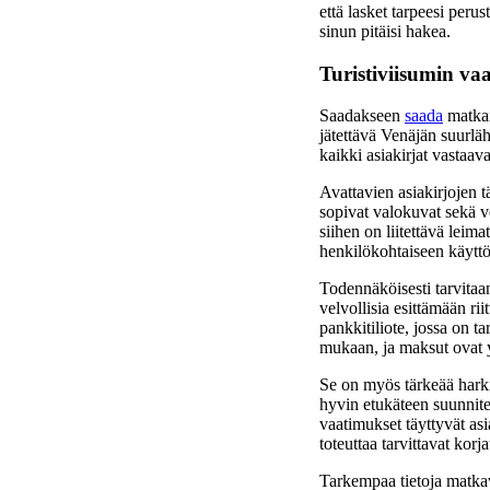
että lasket tarpeesi peru
sinun pitäisi hakea.
Turistiviisumin vaat
Saadakseen
saada
matkai
jätettävä Venäjän suurläh
kaikki asiakirjat vastaav
Avattavien asiakirjojen 
sopivat valokuvat sekä v
siihen on liitettävä leim
henkilökohtaiseen käyttöö
Todennäköisesti tarvitaan
velvollisia esittämään ri
pankkitiliote, jossa on t
mukaan, ja maksut ovat y
Se on myös tärkeää harkit
hyvin etukäteen suunnite
vaatimukset täyttyvät asi
toteuttaa tarvittavat kor
Tarkempaa tietoja matkav