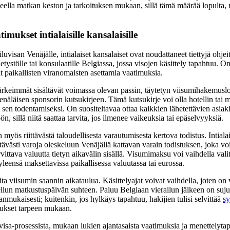
steella matkan keston ja tarkoituksen mukaan, sillä tämä määrää lopulta,
imukset intialaisille kansalaisille
luvisan Venäjälle, intialaiset kansalaiset ovat noudattaneet tiettyjä ohj
etystölle tai konsulaatille Belgiassa, jossa visojen käsittely tapahtuu. On
at paikallisten viranomaisten asettamia vaatimuksia.
tärkeimmät sisältävät voimassa olevan passin, täytetyn viisumihakemus
enäläisen sponsorin kutsukirjeen. Tämä kutsukirje voi olla hotellin tai 
at sen todentamiseksi. On suositeltavaa ottaa kaikkien lähetettävien asiak
n, sillä niitä saattaa tarvita, jos ilmenee vaikeuksia tai epäselvyyksiä.
 myös riittävästä taloudellisesta varautumisesta kertova todistus. Intialai
ittävästi varoja oleskeluun Venäjällä kattavan varain todistuksen, joka vo
arvittava valuutta tietyn aikavälin sisällä. Visumimaksu voi vaihdella vali
leensä maksettavissa paikallisessa valuutassa tai eurossa.
a viisumin saannin aikataulua. Käsittelyajat voivat vaihdella, joten on 
llun matkustuspäivän suhteen. Paluu Belgiaan vierailun jälkeen on suju
anmukaisesti; kuitenkin, jos hylkäys tapahtuu, hakijien tulisi selvittää
sy
jaukset tarpeen mukaan.
isa-prosessista, mukaan lukien ajantasaista vaatimuksia ja menettelytapo