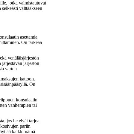
ille, jotka valmistautuvat
 selkeästi välttääkseen
onsulaatin asettamia
imittaminen. On tärkeää
ekä venäläisjärjestön
 järjestävän järjestön
sta varten.
mimaksujen kattoon.
 sisäänpääsyllä. On
riippuen konsulaatin
 kuten vanhempien tai
a, jos he eivät tarjoa
kkosivujen pariin
täyttää kaikki nämä