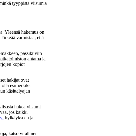
 minkä tyyppistä viisumia
eita. Yleensä hakemus on
 tärkeää varmistaa, että
lomakkeen, passikuviin
matkatoimiston antama ja
irjojen kopiot
set hakijat ovat
i olla esimerkiksi
tun käsittelyajan
viisasta hakea viisumi
vaa, jos kaikki
yt
hylkäykseen ja
ja, katso virallinen