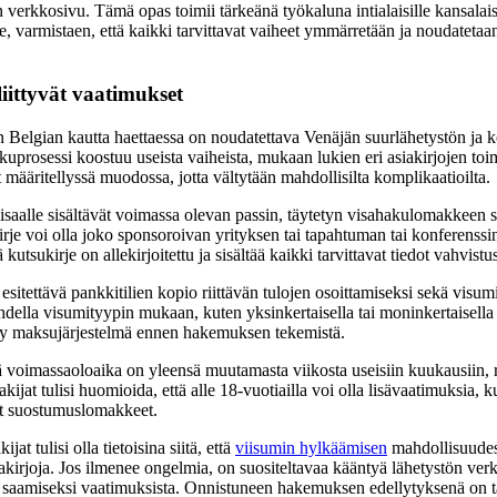
n verkkosivu. Tämä opas toimii tärkeänä työkaluna intialaisille kansalais
, varmistaen, että kaikki tarvittavat vaiheet ymmärretään ja noudatetaan
iittyvät vaatimukset
 Belgian kautta haettaessa on noudatettava Venäjän suurlähetystön ja k
akuprosessi koostuu useista vaiheista, mukaan lukien eri asiakirjojen to
 määritellyssä muodossa, jotta vältytään mahdollisilta komplikaatioilta.
visaalle sisältävät voimassa olevan passin, täytetyn visahakulomakkeen s
je voi olla joko sponsoroivan yrityksen tai tapahtuman tai konferenssin
 kutsukirje on allekirjoitettu ja sisältää kaikki tarvittavat tiedot vahvistu
 esitettävä pankkitilien kopio riittävän tulojen osoittamiseksi sekä visu
ella visumityypin mukaan, kuten yksinkertaisella tai moninkertaisella
etty maksujärjestelmä ennen hakemuksen tekemistä.
ä voimassaoloaika on yleensä muutamasta viikosta useisiin kuukausiin, 
Hakijat tulisi huomioida, että alle 18-vuotiailla voi olla lisävaatimuksia,
mat suostumuslomakkeet.
at tulisi olla tietoisina siitä, että
viisumin hylkäämisen
mahdollisuudest
siakirjoja. Jos ilmenee ongelmia, on suositeltavaa kääntyä lähetystön ver
jen saamiseksi vaatimuksista. Onnistuneen hakemuksen edellytyksenä on 