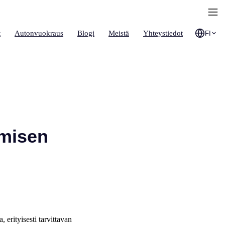
t
Autonvuokraus
Blogi
Meistä
Yhteystiedot
FI
imisen
 erityisesti tarvittavan