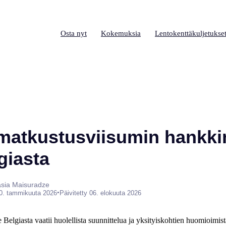
Osta nyt
Kokemuksia
Lentokenttäkuljetukse
matkustusviisumin hankk
giasta
tasia Maisuradze
•
0. tammikuuta 2026
Päivitetty 06. elokuuta 2026
elgiasta vaatii huolellista suunnittelua ja yksityiskohtien huomioimista,