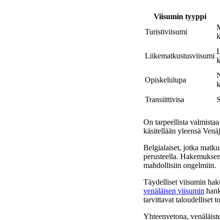
Viisumin tyyppi
M
Turistiviisumi
k
L
Liikematkustusviisumi
k
N
Opiskelulupa
k
Transiittivisa
S
On tarpeellista valmistaa
käsitellään yleensä Venäj
Belgialaiset, jotka matku
perusteella. Hakemuksen k
mahdollisiin ongelmiin.
Täydelliset viisumin hak
venäläisen viisumin
hankk
tarvittavat taloudelliset 
Yhteenvetona, venäläiste