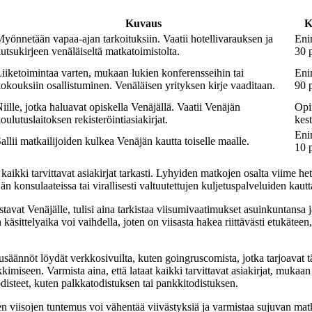
Kuvaus
K
yönnetään vapaa-ajan tarkoituksiin. Vaatii hotellivarauksen ja
Eni
utsukirjeen venäläiseltä matkatoimistolta.
30 
iiketoimintaa varten, mukaan lukien konferensseihin tai
Eni
okouksiin osallistuminen. Venäläisen yrityksen kirje vaaditaan.
90 
iille, jotka haluavat opiskella Venäjällä. Vaatii Venäjän
Opi
oulutuslaitoksen rekisteröintiasiakirjat.
kes
Eni
allii matkailijoiden kulkea Venäjän kautta toiselle maalle.
10 
 kaikki tarvittavat asiakirjat tarkasti. Lyhyiden matkojen osalta viime 
än konsulaateissa tai virallisesti valtuutettujen kuljetuspalveluiden kautt
stavat Venäjälle, tulisi aina tarkistaa viisumivaatimukset asuinkuntansa
äsittelyaika voi vaihdella, joten on viisasta hakea riittävästi etukäteen,
usäännöt löydät verkkosivuilta, kuten goingruscomista, jotka tarjoavat t
imiseen. Varmista aina, että lataat kaikki tarvittavat asiakirjat, mukaan
todisteet, kuten palkkatodistuksen tai pankkitodistuksen.
n viisojen tuntemus voi vähentää viivästyksiä ja varmistaa sujuvan mat