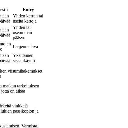
esto
Entry
ntään
Yhden kerran tai
päivää
useita kertoja
Yhden tai
ntään
useamman
päivää
pääsyn
ntojen
Laajennettava
to
ntään
Yksittäinen
päivää
sisäänkäynti
hetken viisumihakemukset
a.
 ja matkan tarkoituksen
 jotta on aikaa
ärkeitä vinkkejä
 lukien passikopion ja
kustamisen. Varmista,