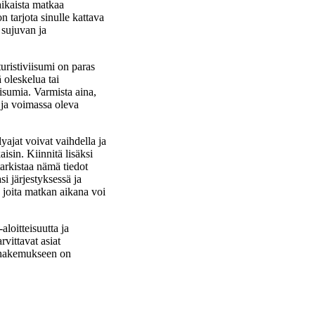
taikaista matkaa
 tarjota sinulle kattava
 sujuvan ja
uristiviisumi on paras
 oleskelua tai
iisumia. Varmista aina,
a ja voimassa oleva
yajat voivat vaihdella ja
isin. Kiinnitä lisäksi
tarkistaa nämä tiedot
si järjestyksessä ja
, joita matkan aikana voi
loitteisuutta ja
rvittavat asiat
en hakemukseen on