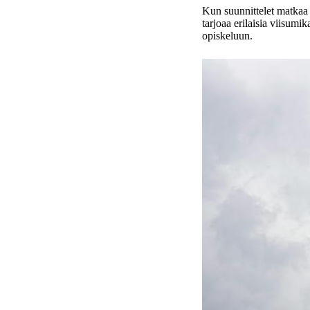
Kun suunnittelet matkaa 
tarjoaa erilaisia viisumik
opiskeluun.