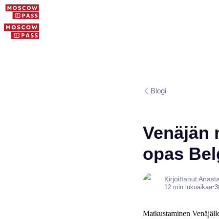
Blogi
Venäjän 
opas Bel
Kirjoittanut Anas
•
12 min lukuaikaa
3
Matkustaminen Venäjälle B