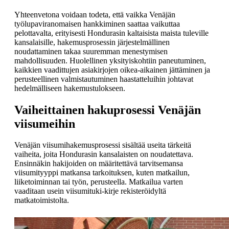
Yhteenvetona voidaan todeta, että vaikka Venäjän
työlupaviranomaisen hankkiminen saattaa vaikuttaa
pelottavalta, erityisesti Hondurasin kaltaisista maista tuleville
kansalaisille, hakemusprosessin järjestelmällinen
noudattaminen takaa suuremman menestymisen
mahdollisuuden. Huolellinen yksityiskohtiin paneutuminen,
kaikkien vaadittujen asiakirjojen oikea-aikainen jättäminen ja
perusteellinen valmistautuminen haastatteluihin johtavat
hedelmälliseen hakemustulokseen.
Vaiheittainen hakuprosessi Venäjän
viisumeihin
Venäjän viisumihakemusprosessi sisältää useita tärkeitä
vaiheita, joita Hondurasin kansalaisten on noudatettava.
Ensinnäkin hakijoiden on määritettävä tarvitsemansa
viisumityyppi matkansa tarkoituksen, kuten matkailun,
liiketoiminnan tai työn, perusteella. Matkailua varten
vaaditaan usein viisumituki-kirje rekisteröidyltä
matkatoimistolta.