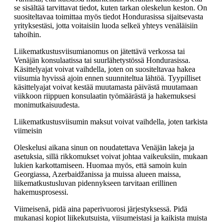
se sisältää tarvittavat tiedot, kuten tarkan oleskelun keston. On
suositeltavaa toimittaa myös tiedot Hondurasissa sijaitsevasta
yrityksestäsi, jotta voitaisiin luoda selkeä yhteys venäläisiin
tahoihin.
Liikematkustusviisumianomus on jätettävä verkossa tai
Venäjän konsulaatissa tai suurlähetystössä Hondurasissa.
Käsittelyajat voivat vaihdella, joten on suositeltavaa hakea
viisumia hyvissä ajoin ennen suunniteltua lähtöä. Tyypilliset
käsittelyajat voivat kestää muutamasta päivästä muutamaan
viikkoon riippuen konsulaatin työmäärästä ja hakemuksesi
monimutkaisuudesta.
Liikematkustusviisumin maksut voivat vaihdella, joten tarkista
viimeisin
Oleskelusi aikana sinun on noudatettava Venäjän lakeja ja
asetuksia, sillä rikkomukset voivat johtaa vaikeuksiin, mukaan
lukien karkottamiseen. Huomaa myös, että samoin kuin
Georgiassa, Azerbaidžanissa ja muissa alueen maissa,
liikematkustusluvan pidennykseen tarvitaan erillinen
hakemusprosessi.
Viimeisenä, pidä aina paperivuorosi järjestyksessä. Pidä
mukanasi kopiot liikekutsuista, viisumeistasi ja kaikista muista