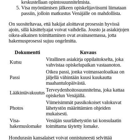
keskustellaan opintosuunnitelmista.
Visa myöntämisen jälkeen opiskelijaviisumi liimataan
passiin, jolloin matkustus Venäjälle on mahdollista.
On suositeltavaa, että hakijat aloittavat prosessin hyvissä
ajoin, sillä käsittelyajat voivat vaihdella. Jousto ja asiakirjojen
oikea-aikainen toimittaminen ovat avainasemassa, jotta
hakemusprosessi sujuu ongelmitta.
Dokumentti
Kuvaus
Virallinen asiakirja oppilaitokselta, joka
Kutsu
vahvistaa opiskelupaikan vastaanoton.
Oikea passi, jonka voimassaoloaikaa on
Passi
jäljellä vähintään kuusi kuukautta
maahantulopäivästä.
Terveydenhoitosuunnitelma, joka kattaa
Lääkintävakuutus
opiskelun Venäjällä.
Viimeisimmät passikokoiset valokuvat
Photos
lähetystön määrittämien ohjeiden
mukaisesti.
Visa-
Venäjän suurlähetystön tai konsulaatin
hakemuslomake
toimittama täytetty lomake.
Hondurasin kansalaiset voivat onnistuneesti selvittää