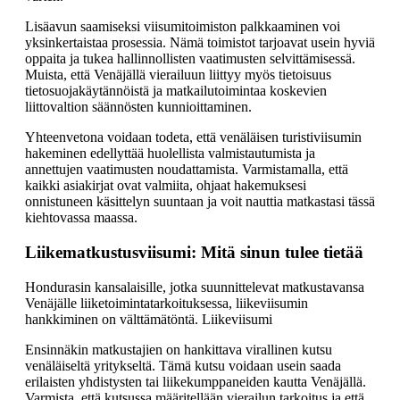
Lisäavun saamiseksi viisumitoimiston palkkaaminen voi
yksinkertaistaa prosessia. Nämä toimistot tarjoavat usein hyviä
oppaita ja tukea hallinnollisten vaatimusten selvittämisessä.
Muista, että Venäjällä vierailuun liittyy myös tietoisuus
tietosuojakäytännöistä ja matkailutoimintaa koskevien
liittovaltion säännösten kunnioittaminen.
Yhteenvetona voidaan todeta, että venäläisen turistiviisumin
hakeminen edellyttää huolellista valmistautumista ja
annettujen vaatimusten noudattamista. Varmistamalla, että
kaikki asiakirjat ovat valmiita, ohjaat hakemuksesi
onnistuneen käsittelyn suuntaan ja voit nauttia matkastasi tässä
kiehtovassa maassa.
Liikematkustusviisumi: Mitä sinun tulee tietää
Hondurasin kansalaisille, jotka suunnittelevat matkustavansa
Venäjälle liiketoimintatarkoituksessa, liikeviisumin
hankkiminen on välttämätöntä. Liikeviisumi
Ensinnäkin matkustajien on hankittava virallinen kutsu
venäläiseltä yritykseltä. Tämä kutsu voidaan usein saada
erilaisten yhdistysten tai liikekumppaneiden kautta Venäjällä.
Varmista, että kutsussa määritellään vierailun tarkoitus ja että