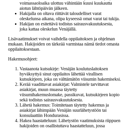
voimassaoloaika ulottuu vähintään kuusi kuukautta
aiotun lähtöpäivän jälkeen.
Hakijalla on oltava riittävät taloudelliset varat
oleskelunsa aikana, olipa kyseessä omat varat tai tukija.
Hakijan on esitettävä todistus sairausvakuutuksesta,
joka kattaa oleskelun Venäjällä.
Lisävaatimukset voivat vaihdella oppilaitoksen ja ohjelman
mukaan. Hakijoiden on tärkeää varmistaa nämä tiedot omasta
oppilaitoksestaan.
Hakemusohjeet:
Vastaanota kutsukirje: Venäjän koulutuslaitoksen
hyväksyttyä sinut oppilaitos lähettää virallisen
kutsukirjeen, joka on välttämätön viisumin hakemiseksi.
Kerää vaadittavat asiakirjat: Valmistele tarvittavat
asiakirjat, muun muassa täytetty
viisumihakemuslomake, passikuvat, kutsukirjeen kopio
sekä todistus sairausvakuutuksesta.
Lähetä hakemus: Toimitetaan täytetty hakemus ja
asiakirjat lähimpään Venäjän suurlähetystöön tai
konsulaattiin Hondurasissa.
Hakea haastatteluun: Lähetystön vaatimuksista riippuen
hakijoiden on osallistuttava haastatteluun, jossa