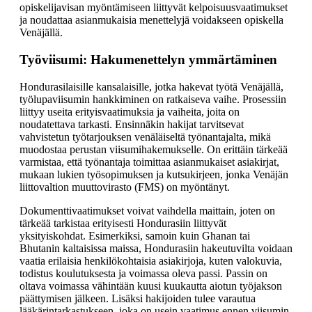
opiskelijavisan myöntämiseen liittyvät kelpoisuusvaatimukset
ja noudattaa asianmukaisia menettelyjä voidakseen opiskella
Venäjällä.
Työviisumi: Hakumenettelyn ymmärtäminen
Hondurasilaisille kansalaisille, jotka hakevat työtä Venäjällä,
työlupaviisumin hankkiminen on ratkaiseva vaihe. Prosessiin
liittyy useita erityisvaatimuksia ja vaiheita, joita on
noudatettava tarkasti. Ensinnäkin hakijat tarvitsevat
vahvistetun työtarjouksen venäläiseltä työnantajalta, mikä
muodostaa perustan viisumihakemukselle. On erittäin tärkeää
varmistaa, että työnantaja toimittaa asianmukaiset asiakirjat,
mukaan lukien työsopimuksen ja kutsukirjeen, jonka Venäjän
liittovaltion muuttovirasto (FMS) on myöntänyt.
Dokumenttivaatimukset voivat vaihdella maittain, joten on
tärkeää tarkistaa erityisesti Hondurasiin liittyvät
yksityiskohdat. Esimerkiksi, samoin kuin Ghanan tai
Bhutanin kaltaisissa maissa, Hondurasiin hakeutuvilta voidaan
vaatia erilaisia henkilökohtaisia asiakirjoja, kuten valokuvia,
todistus koulutuksesta ja voimassa oleva passi. Passin on
oltava voimassa vähintään kuusi kuukautta aiotun työjakson
päättymisen jälkeen. Lisäksi hakijoiden tulee varautua
lääkärintarkastukseen, joka on usein vaatimus ennen viisumin