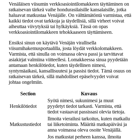
Venäläisen viisumin verkkoasiointilomakkeen täyttäminen on
ratkaisevan tärkeä vaihe hondurasilaisille kansalaisille, jotka
haluavat matkustaa Venäjälle. On välttämätöntä varmistaa, että
kaikki tiedot ovat tarkkoja ja täydellisiä, sillä virheet voivat
aiheuttaa viivytyksiä tai hylkäyksiä. Tässä on opas
verkkoasiointilomakkeen tehokkaaseen täyttämiseen.
Ensiksi sinun on käytävä Venäjän virallisella
viisumihakemusportaalilla, josta löydät verkkolomakkeen.
Varmista, että sinulla on voimassa oleva passi ja tarvittavat
asiakirjat valmiina viitteellesi. Lomakkeessa sinua pyydetään
antamaan henkilötiedot, kuten täydellinen nimesi,
syntymäaikasi, kansallisuutesi ja passisi tiedot. Tämä osuus on
ratkaisevan tärkeä, sillä mahdolliset epäselvyydet voivat
johtaa ongelmiin.
Section
Kuvaus
Syötä nimesi, sukunimesi ja muut
Henkilötiedot
pyydetyt tiedot tarkasti. Varmista, että
tiedot vastaavat passissasi olevia tietoja.
Ilmoita vierailusi tarkoitus, kuten matkailu
Matkustustiedot
tai liiketoiminta. Määritä matkapäiväsi ja
anna voimassa oleva osoite Venäjällä.
Jos matkustat perheen kanssa, ilmoita