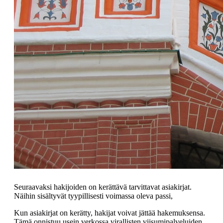
Seuraavaksi hakijoiden on kerättävä tarvittavat asiakirjat.
Näihin sisältyvät tyypillisesti voimassa oleva passi,
Kun asiakirjat on kerätty, hakijat voivat jättää hakemuksensa.
Tämä onnistuu usein verkossa virallisten viisumipalveluiden