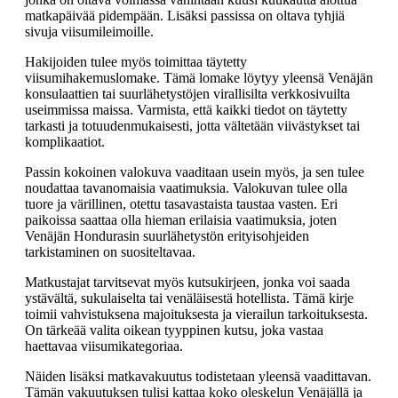
matkapäivää pidempään. Lisäksi passissa on oltava tyhjiä
sivuja viisumileimoille.
Hakijoiden tulee myös toimittaa täytetty
viisumihakemuslomake. Tämä lomake löytyy yleensä Venäjän
konsulaattien tai suurlähetystöjen virallisilta verkkosivuilta
useimmissa maissa. Varmista, että kaikki tiedot on täytetty
tarkasti ja totuudenmukaisesti, jotta vältetään viivästykset tai
komplikaatiot.
Passin kokoinen valokuva vaaditaan usein myös, ja sen tulee
noudattaa tavanomaisia vaatimuksia. Valokuvan tulee olla
tuore ja värillinen, otettu tasavastaista taustaa vasten. Eri
paikoissa saattaa olla hieman erilaisia vaatimuksia, joten
Venäjän Hondurasin suurlähetystön erityisohjeiden
tarkistaminen on suositeltavaa.
Matkustajat tarvitsevat myös kutsukirjeen, jonka voi saada
ystävältä, sukulaiselta tai venäläisestä hotellista. Tämä kirje
toimii vahvistuksena majoituksesta ja vierailun tarkoituksesta.
On tärkeää valita oikean tyyppinen kutsu, joka vastaa
haettavaa viisumikategoriaa.
Näiden lisäksi matkavakuutus todistetaan yleensä vaadittavan.
Tämän vakuutuksen tulisi kattaa koko oleskelun Venäjällä ja