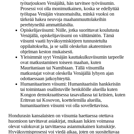
työtarjouksen Venäjältä, hän tarvitsee työviisumin.
Prosessi voi olla monimutkainen, koska se edellyttää
työlupaa Venäjän viranomaisilta, minkä vuoksi on
tärkeää hakea neuvoja maahanmuuttolakeihin
perehtyneiltä ammattilaisilta.
Opiskelijaviisumi: Niille, jotka suorittavat koulutusta
Venäjällä, opiskelijaviisumi on välttämätön. Tämä
viisumi vaatii hyväksymiskirjeen tunnustetulta
oppilaitokselta, ja se sallii oleskelun akateemisen
ohjelman keston mukaisesti.
Yleisimmät syyt Venäjän kauttakulkuviisumin tarpeelle
ovat matkustaminen toiseen maahan, kuten
Mauritaniaan tai Namibiaan. Tällä viisumilla
matkustajat voivat oleskella Venäjällä lyhyen ajan
odottaessaan jatkoyhteyttä.
Humanitaarinen viisumi: Humanitaarisiin hankkeisiin
tai toimintaan osallistuville henkilöille alueilla kuten
Kongon demokraattisessa tasavallassa tai kriisien, kuten
Eritrean tai Kosovon, koettelemilla alueilla,
humanitaarinen viisumi voi olla sovellettavissa.
Hondurasin kansalaisten on viisumia haettaessa otettava
huomioon tarvittavat asiakirjat, mukaan lukien voimassa
olevat valokuvat ja tarvittaessa asianmukainen kutsukirje.
Hyväksymisprosessi voi viedä aikaa, joten on suositeltavaa