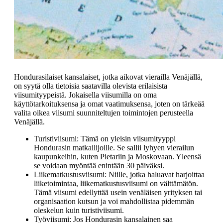
Hondurasilaiset kansalaiset, jotka aikovat vierailla Venäjällä,
on syytä olla tietoisia saatavilla olevista erilaisista
viisumityypeistä. Jokaisella viisumilla on oma
käyttötarkoituksensa ja omat vaatimuksensa, joten on tärkeää
valita oikea viisumi suunniteltujen toimintojen perusteella
Venäjällä.
Turistiviisumi: Tämä on yleisin viisumityyppi
Hondurasin matkailijoille. Se sallii lyhyen vierailun
kaupunkeihin, kuten Pietariin ja Moskovaan. Yleensä
se voidaan myöntää enintään 30 päiväksi.
Liikematkustusviisumi: Niille, jotka haluavat harjoittaa
liiketoimintaa, liikematkustusviisumi on välttämätön.
Tämä viisumi edellyttää usein venäläisen yrityksen tai
organisaation kutsun ja voi mahdollistaa pidemmän
oleskelun kuin turistiviisumi.
Työviisumi: Jos Hondurasin kansalainen saa