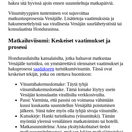
hakea sitä hyvissä ajoin ennen suunniteltuja matkapäiviä.
Viisumityyppien tunteminen voi sujuvoittaa
matkustusprosessia Venäjälle. Lisätietoja vaatimuksista ja
hakumenettelyistä saa virallisesta Venäjän suurlähetystöstä tai
konsulaatista Hondurasissa.
Matkailuviisumi: Keskeiset vaatimukset ja
prosessi
Hondurasilaisilta kansalaisilta, jotka haluavat matkustaa
Venäjälle turistiksi, on ymmärrettävä olennaiset vaatimukset ja
hakuprosessi
saadakseen
turistikumivisumin. Tässä ovat
keskeiset tekijät, jotka on otettava huomioon:
Viisumihakemuslomake: Täytä tyhjä
viisumihakemuslomake. Tämä lomake löytyy usein
Venäjän konsulaatin virallisilta verkkosivuilta.
Passi: Varmista, että passisi on voimassa vähintään
kuusi kuukautta suunnitellun Venäjältä poistumisen
jälkeen. Siinä tulee myös olla tyhjiä sivuja viisumille.
Kutsukirje: Hanki turistikutsu (viisumituki). Tämän
myöntää yleensä venäläinen matkatoimisto tai hotelli.
Matkasuunnitelma: Anna yksityiskohtaiset tiedot
matkasuunnitelmastasi, mukaan lukien matkajärjestelysi