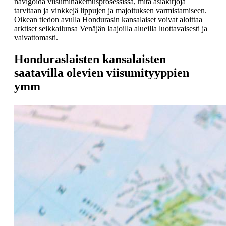
navigoida viisumihakemusprosessissa, mitä asiakirjoja
tarvitaan ja vinkkejä lippujen ja majoituksen varmistamiseen.
Oikean tiedon avulla Hondurasin kansalaiset voivat aloittaa
arktiset seikkailunsa Venäjän laajoilla alueilla luottavaisesti ja
vaivattomasti.
Honduraslaisten kansalaisten
saatavilla olevien viisumityyppien
ymm