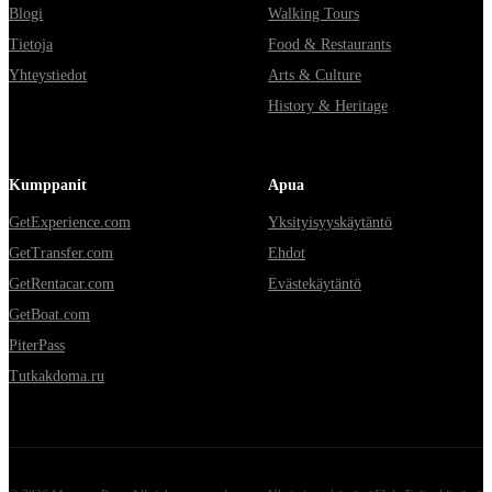
Blogi
Walking Tours
Tietoja
Food & Restaurants
Yhteystiedot
Arts & Culture
History & Heritage
Kumppanit
Apua
GetExperience.com
Yksityisyyskäytäntö
GetTransfer.com
Ehdot
GetRentacar.com
Evästekäytäntö
GetBoat.com
PiterPass
Tutkakdoma.ru