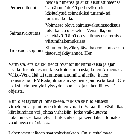
heidän nimensä ja sukulaisuussuhteensa.
Perheen tiedot
Tämä on tärkeää perheviisumien
käsittelyssä esimerkiksi turismi- tai
lomamatkoilla.
Voimassa oleva sairausvakuutustodistus,
joka kattaa oleskelusi Venäjällä, on
Sairausvakuutus
esitettävä. Tämä on vaatimus useimmissa
viisumihakemuksissa.
Sinun on hyväksyttävä hakemusprosessin
Tietosuojasopimus
tietosuojakäytännöt. Hen
Varmista, että kaikki tiedot ovat totuudenmukaisia ja ajan
tasalla. Jos olet esimerkiksi kotoisin maista, kuten Armeniasta,
Valko-Venäjältä tai tunnustamattomilta alueilta, kuten
Transnistrian PMR:stä, ilmoita nykyinen sijaintisi tarkasti. Ole
lisäksi tietoinen yksityisyyden suojaasi ja siihen liittyvistä
ohjeista.
Kun olet täyttänyt lomakkeen, tarkista se huolellisesti
virheiden tai puuttuvien kohtien varalta. Varaa riittävästi aikaa;
kiirehtiminen voi johtaa virheisiin, jotka vaikeuttavat
hakemuksesi käsittelyä. Tarkistuksen jälkeen lähetä lomake
vaaditussa määräajassa.
Lähetyksen jälkeen saat vahvistuksen. On suositeltavaa