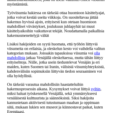
myöntämistä.
Työviisumia hakiessa on tärkeää ottaa huomioon käsittelyajat,
jotka voivat kestää useita viikkoja. On suositeltavaa jättää
hakemus hyvissä ajoin, erityisesti kun otetaan huomioon
mahdolliset viivästykset, joulukuun juhlapyhät tai muut
käsittelyaikoihin vaikuttavat tekijät. Noudattamalla paikallisia
hakemusmenettelyjä vältät
Lisäksi hakijoiden on syytä huomata, että työhön liittyviä
viisumeita on erilaisia, ja oleskelun kesto voi vaihdella valitun
kategorian mukaan. Joissakin tapauksissa viisumia voi
olla
mahdollista
jatkaa Venäjällä oleskeltaessa, mutta tähän liittyy
erityisehtoja. Niille, jotka usein tiedustelevat Venäjän ja eri
maiden, kuten Suomen tai Iranin, välisistä viisumiyhteyksistä,
kahdenvälisiin sopimuksiin liittyvän tiedon seuraaminen voi
olla hyödyllistä.
On tärkeää varautua mahdollisiin haastatteluihin
hakemusprosessin aikana. Kysymykset voivat liittyä
syihin
,
miksi haluat työskennellä Venäjällä, sekä ymmärrykseesi
venäläisestä kulttuurista ja säännöksistä. Siksi hakijoita
kannustetaan aktiivisesti tutustumaan maahan ja oppimaan
siitä, mukaan lukien sen museot ja kiinnostavat paikat, kuten
Eremitaasi.