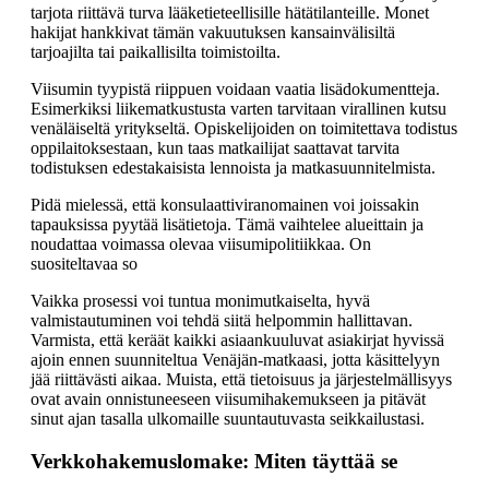
tarjota riittävä turva lääketieteellisille hätätilanteille. Monet
hakijat hankkivat tämän vakuutuksen kansainvälisiltä
tarjoajilta tai paikallisilta toimistoilta.
Viisumin tyypistä riippuen voidaan vaatia lisädokumentteja.
Esimerkiksi liikematkustusta varten tarvitaan virallinen kutsu
venäläiseltä yritykseltä. Opiskelijoiden on toimitettava todistus
oppilaitoksestaan, kun taas matkailijat saattavat tarvita
todistuksen edestakaisista lennoista ja matkasuunnitelmista.
Pidä mielessä, että konsulaattiviranomainen voi joissakin
tapauksissa pyytää lisätietoja. Tämä vaihtelee alueittain ja
noudattaa voimassa olevaa viisumipolitiikkaa. On
suositeltavaa so
Vaikka prosessi voi tuntua monimutkaiselta, hyvä
valmistautuminen voi tehdä siitä helpommin hallittavan.
Varmista, että keräät kaikki asiaankuuluvat asiakirjat hyvissä
ajoin ennen suunniteltua Venäjän-matkaasi, jotta käsittelyyn
jää riittävästi aikaa. Muista, että tietoisuus ja järjestelmällisyys
ovat avain onnistuneeseen viisumihakemukseen ja pitävät
sinut ajan tasalla ulkomaille suuntautuvasta seikkailustasi.
Verkkohakemuslomake: Miten täyttää se