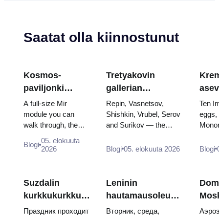
Saatat olla kiinnostunut
Kosmos-
Tretyakovin
Krem
paviljonki
gallerian
asev
VDNKh:ssa:
mestariteokset:
aart
A full-size Mir
Repin, Vasnetsov,
Ten I
Venäjän suurin
Maalaukset,
muna
module you can
Shishkin, Vrubel, Serov
eggs,
walk through, the
and Surikov — the
Monom
avaruusnäyttely
joiden takia
valt
Energia–Buran
works that stop people,
throne
kannattaa tehdä
kruu
05. elokuuta
Blogi
model, scorched
where they hang, and
and t
2026
Blogi
05. elokuuta 2026
Blogi
suunnitelmia
descent capsules
why booking the...
of Cat
and 120 pieces of
flight...
Suzdalin
Leninin
Dom
kurkkukurkku-
hautamausoleumi:
Mos
päivä 2026:
aukioloajat,
kesk
Праздник проходит
Вторник, среда,
Аэроэ