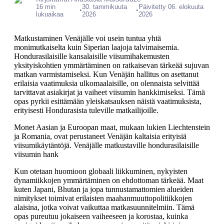
16 min
30. tammikuuta
Päivitetty 06. elokuuta
•
•
lukuaikaa
2026
2026
Matkustaminen Venäjälle voi usein tuntua yhtä
monimutkaiselta kuin Siperian laajoja talvimaisemia.
Hondurasilaisille kansalaisille viisumihakemusten
yksityiskohtien ymmärtäminen on ratkaisevan tärkeää sujuvan
matkan varmistamiseksi. Kun Venäjän hallitus on asettanut
erilaisia vaatimuksia ulkomaalaisille, on olennaista selvittää
tarvittavat asiakirjat ja vaiheet viisumin hankkimiseksi. Tämä
opas pyrkii esittämään yleiskatsauksen näistä vaatimuksista,
erityisesti Hondurasista tuleville matkailijoille.
Monet Aasian ja Euroopan maat, mukaan lukien Liechtenstein
ja Romania, ovat perustaneet Venäjän kaltaisia erityisiä
viisumikäytäntöjä. Venäjälle matkustaville hondurasilaisille
viisumin hank
Kun otetaan huomioon globaali liikkuminen, nykyisten
dynamiikkojen ymmärtäminen on ehdottoman tärkeää. Maat
kuten Japani, Bhutan ja jopa tunnustamattomien alueiden
nimitykset toimivat erilaisten maahanmuuttopolitiikkojen
alaisina, jotka voivat vaikuttaa matkasuunnitelmiin. Tämä
opas pureutuu jokaiseen vaiheeseen ja korostaa, kuinka