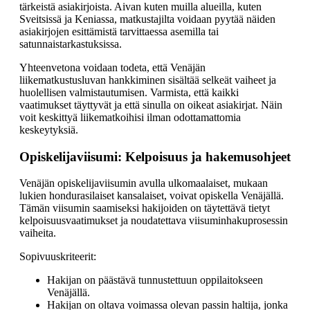
tärkeistä asiakirjoista. Aivan kuten muilla alueilla, kuten
Sveitsissä ja Keniassa, matkustajilta voidaan pyytää näiden
asiakirjojen esittämistä tarvittaessa asemilla tai
satunnaistarkastuksissa.
Yhteenvetona voidaan todeta, että Venäjän
liikematkustusluvan hankkiminen sisältää selkeät vaiheet ja
huolellisen valmistautumisen. Varmista, että kaikki
vaatimukset täyttyvät ja että sinulla on oikeat asiakirjat. Näin
voit keskittyä liikematkoihisi ilman odottamattomia
keskeytyksiä.
Opiskelijaviisumi: Kelpoisuus ja hakemusohjeet
Venäjän opiskelijaviisumin avulla ulkomaalaiset, mukaan
lukien hondurasilaiset kansalaiset, voivat opiskella Venäjällä.
Tämän viisumin saamiseksi hakijoiden on täytettävä tietyt
kelpoisuusvaatimukset ja noudatettava viisuminhakuprosessin
vaiheita.
Sopivuuskriteerit:
Hakijan on päästävä tunnustettuun oppilaitokseen
Venäjällä.
Hakijan on oltava voimassa olevan passin haltija, jonka