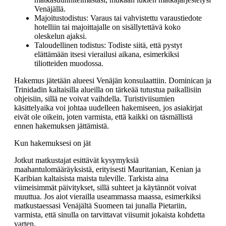
Venäjällä.
Majoitustodistus: Varaus tai vahvistettu varaustiedote
hotelliin tai majoittajalle on sisällytettävä koko
oleskelun ajaksi.
Taloudellinen todistus: Todiste siitä, että pystyt
elättämään itsesi vierailusi aikana, esimerkiksi
tiliotteiden muodossa.
Hakemus jätetään alueesi Venäjän konsulaattiin. Dominican ja
Trinidadin kaltaisilla alueilla on tärkeää tutustua paikallisiin
ohjeisiin, sillä ne voivat vaihdella. Turistiviisumien
käsittelyaika voi johtaa uudelleen hakemiseen, jos asiakirjat
eivät ole oikein, joten varmista, että kaikki on täsmällistä
ennen hakemuksen jättämistä.
Kun hakemuksesi on jät
Jotkut matkustajat esittävät kysymyksiä
maahantulomääräyksistä, erityisesti Mauritanian, Kenian ja
Karibian kaltaisista maista tuleville. Tarkista aina
viimeisimmät päivitykset, sillä suhteet ja käytännöt voivat
muuttua. Jos aiot vierailla useammassa maassa, esimerkiksi
matkustaessasi Venäjältä Suomeen tai junalla Pietariin,
varmista, että sinulla on tarvittavat viisumit jokaista kohdetta
varten.