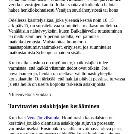
verkkosivustojen kautta. Jotkut saattavat kuitenkin haluta
hakea henkilökohtaisesti Venäjän suurlähetystöstä tai kons
Odellessa käsittelyaikaa, joka yleensä kestää noin 10-15
arkipäivää, on suositeltavaa suunnitella matkasuunnitelma.
Venäläisiin nähtävyyksiin, kuten Baikaljärvelle tutustuminen
tai matkustaminen Siperian-radalla, voi parantaa
matkakokemusta. Muista ottaa huomioon
maastapoistumisvaatimukset, erityisesti jos suunnittelet
matkustamista Schengen-maiden sisällä.
Kun matkustuslupa on myönnetty, matkustajien tulee
varmistaa, että kaikki viisumin tiedot ovat oikein. Jos
havaitaan eroja, heidän on otettava välittömästi yhteyttä
konsulaattiin. On tärkeää, että hakijat pitävät passinsa turvassa
ja että heillä on useita kopioita tärkeistä asiakirjoista.
Yhteenvetona voidaan
Tarvittavien asiakirjojen kerääminen
Kun haet
Venäjän viisumia
, Hondurasin kansalaisten on
kerättävä joukko olennaisia asiakirjoja sujuvan prosessin
varmistamiseksi. Ensinnäkin vaaditaan voimassa oleva passi,
jonka on oltava voimassa vähintään kuusi kuukautta aiottua