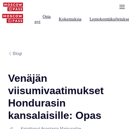
Osta
Kokemuksia
Lentokenttäkuljetukse
nyt
Blogi
Venäjän
viisumivaatimukset
Hondurasin
kansalaisille: Opas
Kirjoittanut Anastasia Maisuradze