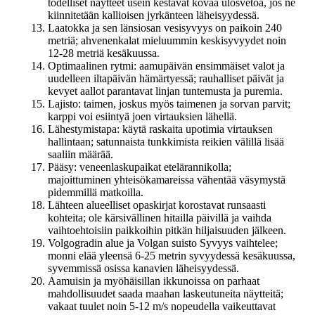
todelliset näytteet usein kestävät kovaa ulosvetoa, jos ne
kiinnitetään kallioisen jyrkänteen läheisyydessä.
Laatokka ja sen länsiosan vesisyvyys on paikoin 240
metriä; ahvenenkalat mieluummin keskisyvyydet noin
12-28 metriä kesäkuussa.
Optimaalinen rytmi: aamupäivän ensimmäiset valot ja
uudelleen iltapäivän hämärtyessä; rauhalliset päivät ja
kevyet aallot parantavat linjan tuntemusta ja puremia.
Lajisto: taimen, joskus myös taimenen ja sorvan parvit;
karppi voi esiintyä joen virtauksien lähellä.
Lähestymistapa: käytä raskaita upotimia virtauksen
hallintaan; satunnaista tunkkimista reikien välillä lisää
saaliin määrää.
Pääsy: veneenlaskupaikat etelärannikolla;
majoittuminen yhteisökamareissa vähentää väsymystä
pidemmillä matkoilla.
Lähteen alueelliset opaskirjat korostavat runsaasti
kohteita; ole kärsivällinen hitailla päivillä ja vaihda
vaihtoehtoisiin paikkoihin pitkän hiljaisuuden jälkeen.
Volgogradin alue ja Volgan suisto Syvyys vaihtelee;
monni elää yleensä 6-25 metrin syvyydessä kesäkuussa,
syvemmissä osissa kanavien läheisyydessä.
Aamuisin ja myöhäisillan ikkunoissa on parhaat
mahdollisuudet saada maahan laskeutuneita näytteitä;
vakaat tuulet noin 5-12 m/s nopeudella vaikeuttavat