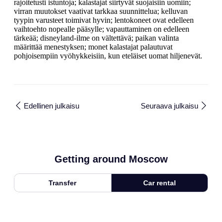
rajoitetusti istuntoja; kalastajat siirtyvät suojaisiin uomiin;
virran muutokset vaativat tarkkaa suunnittelua; kelluvan
tyypin varusteet toimivat hyvin; lentokoneet ovat edelleen
vaihtoehto nopealle pääsylle; vapauttaminen on edelleen
tärkeää; disneyland-ilme on vältettävä; paikan valinta
määrittää menestyksen; monet kalastajat palautuvat
pohjoisempiin vyöhykkeisiin, kun eteläiset uomat hiljenevät.
Edellinen julkaisu
Seuraava julkaisu
Getting around Moscow
Transfer
Car rental