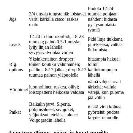
Pudota 12-24
3/4 unssia tungsteniä; loistavat
tuumaa pohjaan
Jigs
värit; kärkillä cisco; raskas
nähden; hidasta
mato
pystysuuntaista
rytmiä
12-20 lb fluorokarbidi; 18-28
Pidä linja tiukkana
tuumaa; paino 0,5-1 unssia;
Leads
pureksessa; välttää
lyijy linjan lähellä
liukumista
syvyysvalvontaa varten
Yksinkertainen dropper;
hitaampia hakua;
Rig
toinen koukku valinnainen;
toimii
options
päälinja 6-12 jalkaa; drop 6-12
kalliokumpujen
tuumaa painon yläpuolella
lähellä
nämä vihjeet ovat
luonnollinen ruskea, oliivi;
tärkeitä; vaihda
Värinimet
loistopatterit heikossa valossa
värejä, kun purema
jää väliin
Baikalin järvi, Siperia,
missä virta kohtaa
pohjoisalueet; sivujoket,
Paikat
pyörteitä; pudota
yläjuoksut; eteläiset alueet
köydet reunoille
Volgogradin lähellä
Jään turvallisuus, pääsy ja lupat suurilla