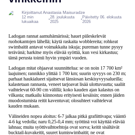
Kirjoittanut Anastasia Maisuradze
12 min
28. joulukuuta
Päivitetty 06. elokuuta
•
•
lukuaikaa
2025
2026
Ladogan rannat aamuhämärissä; hauet piileskelevät
ruohokantojen lähellä; käytä raskaita wobblereita; rohkeat
swimbaitit antavat voimakkaita iskuja; pureman tunne pysyy
terävänä; harkitse myös elävää syöttiä, kun vesi kirkastuu;
tämä perusta toimii hyvin ympäri vuoden.
Ladogan mitat ohjaavat suunnittelua: se on noin 17 700 km²
laajuinen; rannikko ylittää 1 700 km; suurin syvyys on 230 m;
parhaat haukialueet sijaitsevat länsiosan keskisyvyysalueilla;
kalastetaan rannasta, veneet tarjoavat lisää ulottuvuutta; saaliit
vaihtelevat 60-90 cm välillä; koko kauden ajan kalastus on
vilkasta; matkailu kiinnostuu erityisesti kesäisin; ennen jäiden
muodostumista reitit kaventuvat; olosuhteet vaihtelevat
kauden mukaan.
Välineiden nopea aloitus: 6-7 jalkaa pitkä grafiittivapa; vääntö
4-6 kg vedolla; naru 0,25-0,4 mm; syöttinä voi käyttää elävää
lahnaa; muita syöttivaihtoehtoja ovat sorva; keitit sisältävät
bucktail-kuvakeitit, suuret kumiswimbaitit; ne ovat