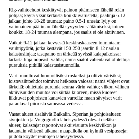
Rig-vaihtoehdot keskittyvät painon pitämiseen lähellä reiän
pohjaa; käytä yksinkertaista koukkuvarustetta; päälinja 6-12
jalkaa; johto 18-28 tuumaa; paino 0,5-1 unssia; lyijy on
valinnainen päälinjan lähellä syvyyden säätämiseksi; toinen
koukku 18-24 tuumaa alempana, jos saalis ei ole aktiivinen.
Vatkat: 9-12 jalkaa; kevyestä keskiraskaaseen toimintaan;
vauhtipyörät, jotka kestävät 150-250 jaardin 8-12 naulan
kalastuslinjaa; tasapaino on tärkeää syvissä kalapaikoissa;
tarkista linja nopeasti välillä; nämä säätöt vähentävät ohitettuja
purauksia pitkillä kalastusistunnoilla.
Värit muuttuvat luonnollisiksi ruskeiksi ja oliivinvärisiksi;
loistevaihtoehdot toimivat heikossa valossa; nämä vihjeet ovat
tärkeitä; ohitettuja puremia seuraa värin vaihto; viikon välinen
aktiivisuuden muutos voi siirtää kuoreen, missä kuoreet
liikkuvat pohjoisten kanavien varrella; maan sävyiset värit
parantavat piirrosta sameassa vedessä.
Vastat alueet sisältävät Baikalin, Siperian ja pohjoisalueet;
sivujokien ja Volgogradin läheisyydessä olevat eteläiset
alueet; kalastajat raportoivat aktiivisuutta keskiviikon ja
lauantain välisenä aikana; maapallolla on kylmiä vesipusseja;
pudota köydet reunojen läheisyydessä.