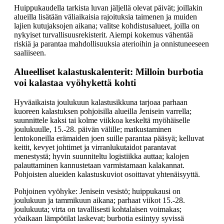
Huippukaudella tarkista luvan jäljellä olevat päivät; joillakin
alueilla lisätään väliaikaisia rajoituksia taimenen ja muiden
lajien kutujaksojen aikana; valitse kohdistusalueet, joilla on
nykyiset turvallisuusrekisterit. Aiempi kokemus vähentää
riskiä ja parantaa mahdollisuuksia aterioihin ja onnistuneeseen
saaliiseen.
Alueelliset kalastuskalenterit: Milloin burbotia
voi kalastaa vyöhykettä kohti
Hyväaikaista joulukuun kalastusikkuna tarjoaa parhaan
kuoreen kalastuksen pohjoisilla alueilla Jenisein varrella;
suunnittele kaksi tai kolme viikkoa keskeltä myöhäiselle
joulukuulle, 15.-28. päivän välille; matkustaminen
lentokoneilla erämaiden joen suille parantaa pääsyä; kelluvat
keitit, kevyet johtimet ja virranlukutaidot parantavat
menestystä; hyvin suunniteltu logistiikka auttaa; kalojen
palauttaminen kannustetaan varmistamaan kalakannat.
Pohjoisten alueiden kalastuskuviot osoittavat yhtenäisyyttä.
Pohjoinen vyöhyke: Jenisein vesistö; huippukausi on
joulukuun ja tammikuun aikana; parhaat viikot 15.-28.
joulukuuta; virta on tavallisesti kohtalaisen voimakas;
yöaikaan lämpötilat laskevat; burbotia esiintyy syvissä