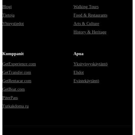
Blogi
Walking Tours
Tietoja
Food & Restaurants
Yhteystiedot
Arts & Culture
History & Heritage
Kumppanit
Apua
GetExperience.com
Yksityisyyskäytäntö
GetTransfer.com
Ehdot
GetRentacar.com
Evästekäytäntö
GetBoat.com
PiterPass
Tutkakdoma.ru