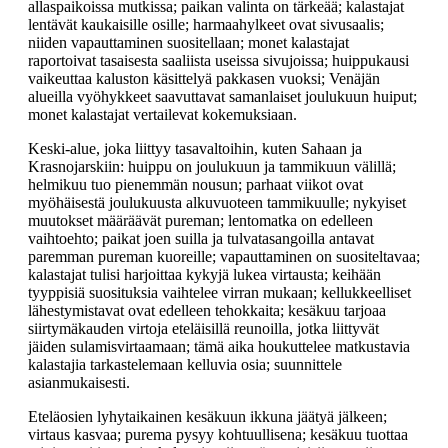
allaspaikoissa mutkissa; paikan valinta on tärkeää; kalastajat
lentävät kaukaisille osille; harmaahylkeet ovat sivusaalis;
niiden vapauttaminen suositellaan; monet kalastajat
raportoivat tasaisesta saaliista useissa sivujoissa; huippukausi
vaikeuttaa kaluston käsittelyä pakkasen vuoksi; Venäjän
alueilla vyöhykkeet saavuttavat samanlaiset joulukuun huiput;
monet kalastajat vertailevat kokemuksiaan.
Keski-alue, joka liittyy tasavaltoihin, kuten Sahaan ja
Krasnojarskiin: huippu on joulukuun ja tammikuun välillä;
helmikuu tuo pienemmän nousun; parhaat viikot ovat
myöhäisestä joulukuusta alkuvuoteen tammikuulle; nykyiset
muutokset määräävät pureman; lentomatka on edelleen
vaihtoehto; paikat joen suilla ja tulvatasangoilla antavat
paremman pureman kuoreille; vapauttaminen on suositeltavaa;
kalastajat tulisi harjoittaa kykyjä lukea virtausta; keihään
tyyppisiä suosituksia vaihtelee virran mukaan; kellukkeelliset
lähestymistavat ovat edelleen tehokkaita; kesäkuu tarjoaa
siirtymäkauden virtoja eteläisillä reunoilla, jotka liittyvät
jäiden sulamisvirtaamaan; tämä aika houkuttelee matkustavia
kalastajia tarkastelemaan kelluvia osia; suunnittele
asianmukaisesti.
Eteläosien lyhytaikainen kesäkuun ikkuna jäätyä jälkeen;
virtaus kasvaa; purema pysyy kohtuullisena; kesäkuu tuottaa