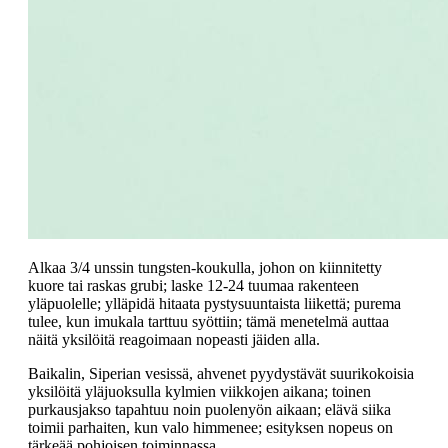
Alkaa 3/4 unssin tungsten-koukulla, johon on kiinnitetty
kuore tai raskas grubi; laske 12-24 tuumaa rakenteen
yläpuolelle; ylläpidä hitaata pystysuuntaista liikettä; purema
tulee, kun imukala tarttuu syöttiin; tämä menetelmä auttaa
näitä yksilöitä reagoimaan nopeasti jäiden alla.
Baikalin, Siperian vesissä, ahvenet pyydystävät suurikokoisia
yksilöitä yläjuoksulla kylmien viikkojen aikana; toinen
purkausjakso tapahtuu noin puolenyön aikaan; elävä siika
toimii parhaiten, kun valo himmenee; esityksen nopeus on
tärkeää pohjoisen toiminnassa.