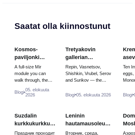
Saatat olla kiinnostunut
Kosmos-
Tretyakovin
Krem
paviljonki
gallerian
asev
VDNKh:ssa:
mestariteokset:
aart
A full-size Mir
Repin, Vasnetsov,
Ten I
Venäjän suurin
Maalaukset,
muna
module you can
Shishkin, Vrubel, Serov
eggs,
walk through, the
and Surikov — the
Monom
avaruusnäyttely
joiden takia
valt
Energia–Buran
works that stop people,
throne
kannattaa tehdä
kruu
05. elokuuta
Blogi
model, scorched
where they hang, and
and t
2026
Blogi
05. elokuuta 2026
Blogi
suunnitelmia
descent capsules
why booking the...
of Cat
and 120 pieces of
flight...
Suzdalin
Leninin
Dom
kurkkukurkku-
hautamausoleumi:
Mos
päivä 2026:
aukioloajat,
kesk
Праздник проходит
Вторник, среда,
Аэроэ