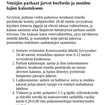
Venäjän parhaat järvet burbotin ja muiden
lajien kalastukseen
Syvyissä, puhtaan veden paikoissa; kesäkuun toisella
puoliskolla keskity pohjariveihin 18-40 metrin syvyydessä,
käyttäen loistavia jiggejä tai elävää lahnaa vaihtoehtona, ja
kalasta aamuisin sekä iltapäivän hämärtyessä parhaan saaliin
toivossa. Ota mukaan kaksi venevaihtoehtoa, pysy tarvittaessa
mökillä lähellä, ja suunnittele neljä päivää jatkuvaa
ponnistelua todellisten saaliskalojen saamiseksi.
Jenisein vesistöalue Krasnoyarskin lähellä Syvyysalue:
18-40 metriä; termokliini sijaitsee noin 9-12 metrin
syvyydessä kesäkuussa.
Parhaat kalastusajat: aamut ja illan laskeutumisen
jälkeen; kesäkuun toisella puoliskolla on runsas
ahvenen kalastus, ja harjus ilmestyy pyörteisiin
lämpimien jaksojen jälkeen.
Lajikoostumus: taimen on hallitseva; sorva ja muikku
jakavat pohja-alueet; karppi voi esiintyä rauhallisissa
lahdissa.
Välineet ja syötit: pohjariivi 2-5 g jigillä, yöloistokorulla
ja elävällä sorvilla tai makeanveden sardellilla varalla;
käytä 0,28-0,40 mm pääkalastuslinjaa luotettavuuden