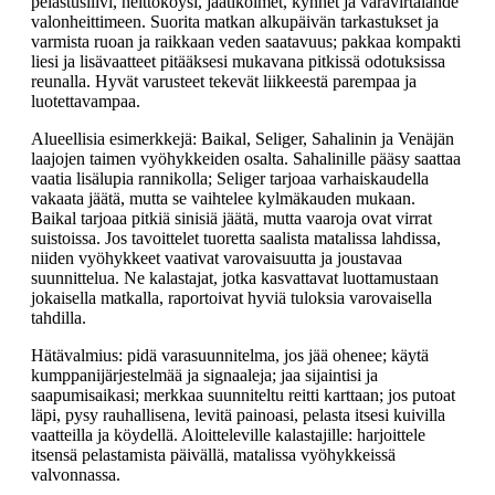
pelastusliivi, heittoköysi, jäätiköimet, kynnet ja varavirtalähde
valonheittimeen. Suorita matkan alkupäivän tarkastukset ja
varmista ruoan ja raikkaan veden saatavuus; pakkaa kompakti
liesi ja lisävaatteet pitääksesi mukavana pitkissä odotuksissa
reunalla. Hyvät varusteet tekevät liikkeestä parempaa ja
luotettavampaa.
Alueellisia esimerkkejä: Baikal, Seliger, Sahalinin ja Venäjän
laajojen taimen vyöhykkeiden osalta. Sahalinille pääsy saattaa
vaatia lisälupia rannikolla; Seliger tarjoaa varhaiskaudella
vakaata jäätä, mutta se vaihtelee kylmäkauden mukaan.
Baikal tarjoaa pitkiä sinisiä jäätä, mutta vaaroja ovat virrat
suistoissa. Jos tavoittelet tuoretta saalista matalissa lahdissa,
niiden vyöhykkeet vaativat varovaisuutta ja joustavaa
suunnittelua. Ne kalastajat, jotka kasvattavat luottamustaan
jokaisella matkalla, raportoivat hyviä tuloksia varovaisella
tahdilla.
Hätävalmius: pidä varasuunnitelma, jos jää ohenee; käytä
kumppanijärjestelmää ja signaaleja; jaa sijaintisi ja
saapumisaikasi; merkkaa suunniteltu reitti karttaan; jos putoat
läpi, pysy rauhallisena, levitä painoasi, pelasta itsesi kuivilla
vaatteilla ja köydellä. Aloitteleville kalastajille: harjoittele
itsensä pelastamista päivällä, matalissa vyöhykkeissä
valvonnassa.