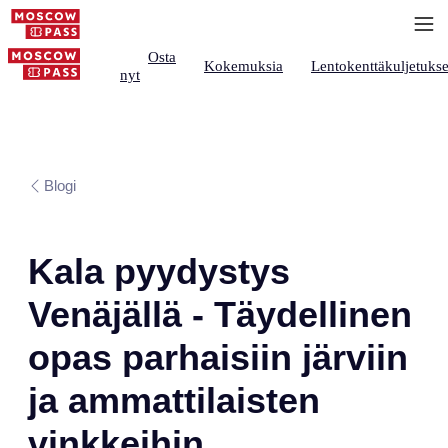
Osta
Kokemuksia
Lentokenttäkuljetukse
nyt
Blogi
Kala pyydystys
Venäjällä - Täydellinen
opas parhaisiin järviin
ja ammattilaisten
vinkkeihin