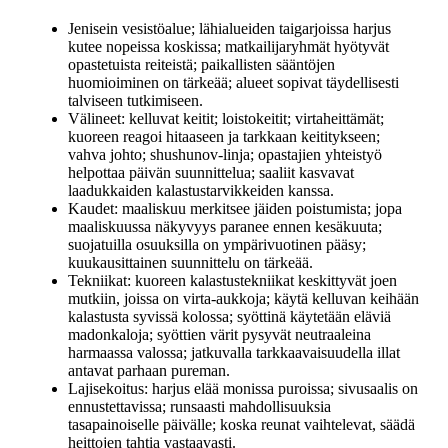
Jenisein vesistöalue; lähialueiden taigarjoissa harjus
kutee nopeissa koskissa; matkailijaryhmät hyötyvät
opastetuista reiteistä; paikallisten sääntöjen
huomioiminen on tärkeää; alueet sopivat täydellisesti
talviseen tutkimiseen.
Välineet: kelluvat keitit; loistokeitit; virtaheittämät;
kuoreen reagoi hitaaseen ja tarkkaan keititykseen;
vahva johto; shushunov-linja; opastajien yhteistyö
helpottaa päivän suunnittelua; saaliit kasvavat
laadukkaiden kalastustarvikkeiden kanssa.
Kaudet: maaliskuu merkitsee jäiden poistumista; jopa
maaliskuussa näkyvyys paranee ennen kesäkuuta;
suojatuilla osuuksilla on ympärivuotinen pääsy;
kuukausittainen suunnittelu on tärkeää.
Tekniikat: kuoreen kalastustekniikat keskittyvät joen
mutkiin, joissa on virta-aukkoja; käytä kelluvan keihään
kalastusta syvissä kolossa; syöttinä käytetään eläviä
madonkaloja; syöttien värit pysyvät neutraaleina
harmaassa valossa; jatkuvalla tarkkaavaisuudella illat
antavat parhaan pureman.
Lajisekoitus: harjus elää monissa puroissa; sivusaalis on
ennustettavissa; runsaasti mahdollisuuksia
tasapainoiselle päivälle; koska reunat vaihtelevat, säädä
heittojen tahtia vastaavasti.