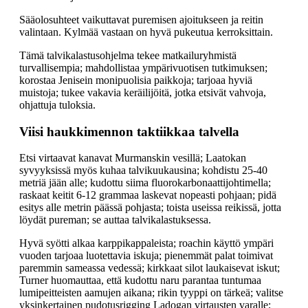
Sääolosuhteet vaikuttavat puremisen ajoitukseen ja reitin
valintaan. Kylmää vastaan on hyvä pukeutua kerroksittain.
Tämä talvikalastusohjelma tekee matkailuryhmistä
turvallisempia; mahdollistaa ympärivuotisen tutkimuksen;
korostaa Jenisein monipuolisia paikkoja; tarjoaa hyviä
muistoja; tukee vakavia keräilijöitä, jotka etsivät vahvoja,
ohjattuja tuloksia.
Viisi haukkimennon taktiikkaa talvella
Etsi virtaavat kanavat Murmanskin vesillä; Laatokan
syvyyksissä myös kuhaa talvikuukausina; kohdistu 25-40
metriä jään alle; kudottu siima fluorokarbonaattijohtimella;
raskaat keitit 6-12 grammaa laskevat nopeasti pohjaan; pidä
esitys alle metrin päässä pohjasta; toista useissa reikissä, jotta
löydät pureman; se auttaa talvikalastuksessa.
Hyvä syötti alkaa karppikappaleista; roachin käyttö ympäri
vuoden tarjoaa luotettavia iskuja; pienemmät palat toimivat
paremmin sameassa vedessä; kirkkaat silot laukaisevat iskut;
Turner huomauttaa, että kudottu naru parantaa tuntumaa
lumipeitteisten aamujen aikana; rikin tyyppi on tärkeä; valitse
yksinkertainen pudotusrigging Ladogan virtausten varalle;