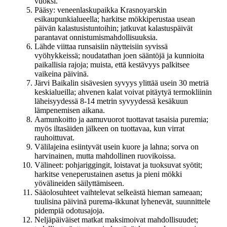
vuoksi.
Pääsy: veneenlaskupaikka Krasnoyarskin
esikaupunkialueella; harkitse mökkiperustaa usean
päivän kalastusistuntoihin; jatkuvat kalastuspäivät
parantavat onnistumismahdollisuuksia.
Lähde viittaa runsaisiin näytteisiin syvissä
vyöhykkeissä; noudatathan joen sääntöjä ja kunnioita
paikallisia rajoja; muista, että kestävyys palkitsee
vaikeina päivinä.
Järvi Baikalin sisävesien syvyys ylittää usein 30 metriä
keskialueilla; ahvenen kalat voivat pitäytyä termokliinin
läheisyydessä 8-14 metrin syvyydessä kesäkuun
lämpenemisen aikana.
Aamunkoitto ja aamuvuorot tuottavat tasaisia puremia;
myös iltasäiden jälkeen on tuottavaa, kun virrat
rauhoittuvat.
Välilajeina esiintyvät usein kuore ja lahna; sorva on
harvinainen, mutta mahdollinen ruovikoissa.
Välineet: pohjariggingit, loistavat ja tuoksuvat syötit;
harkitse veneperustainen asetus ja pieni mökki
yövälineiden säilyttämiseen.
Sääolosuhteet vaihtelevat selkeästä hieman sameaan;
tuulisina päivinä purema-ikkunat lyhenevät, suunnittele
pidempiä odotusajoja.
Neljäpäiväiset matkat maksimoivat mahdollisuudet;