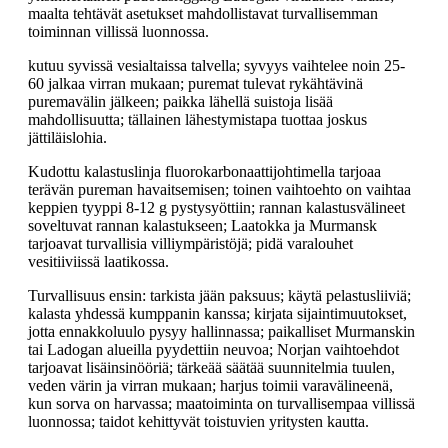
maalta tehtävät asetukset mahdollistavat turvallisemman
toiminnan villissä luonnossa.
kutuu syvissä vesialtaissa talvella; syvyys vaihtelee noin 25-
60 jalkaa virran mukaan; puremat tulevat rykähtävinä
puremavälin jälkeen; paikka lähellä suistoja lisää
mahdollisuutta; tällainen lähestymistapa tuottaa joskus
jättiläislohia.
Kudottu kalastuslinja fluorokarbonaattijohtimella tarjoaa
terävän pureman havaitsemisen; toinen vaihtoehto on vaihtaa
keppien tyyppi 8-12 g pystysyöttiin; rannan kalastusvälineet
soveltuvat rannan kalastukseen; Laatokka ja Murmansk
tarjoavat turvallisia villiympäristöjä; pidä varalouhet
vesitiiviissä laatikossa.
Turvallisuus ensin: tarkista jään paksuus; käytä pelastusliiviä;
kalasta yhdessä kumppanin kanssa; kirjata sijaintimuutokset,
jotta ennakkoluulo pysyy hallinnassa; paikalliset Murmanskin
tai Ladogan alueilla pyydettiin neuvoa; Norjan vaihtoehdot
tarjoavat lisäinsinööriä; tärkeää säätää suunnitelmia tuulen,
veden värin ja virran mukaan; harjus toimii varavälineenä,
kun sorva on harvassa; maatoiminta on turvallisempaa villissä
luonnossa; taidot kehittyvät toistuvien yritysten kautta.