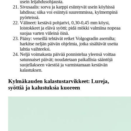
usein leijahdusohjausta.
Sivusaalis: sorva ja karppi esiintyvät usein köyhissä
lahdissa; siika voi esiintyä suuremmissa, kylmempinä
pyörteissä.
Välineet: kestävä pohjarivi, 0,30-0,45 mm köysi,
loistokkeet ja elävä syötti; pidä mökki valmiina nopeaa
suojaa varten viileinä öinä.
Pääsy: veneillä tehtävät retket Volgogradin asemilta;
harkitse neljän päivän ohjelmia, jotka sisältävät useita
lahtia vaihteeksi.
Neljä voimakasta päivää ponnistelua yleensä voittaa
satunnaiset päivät; noudatetaan paikallisia sääntöjä
suojellakseen väestöä ja varmistamaan kestävän
kalastuksen.
Kylmäkauden kalastustarvikkeet: Lureja,
syöttiä ja kalustuksia kuoreen