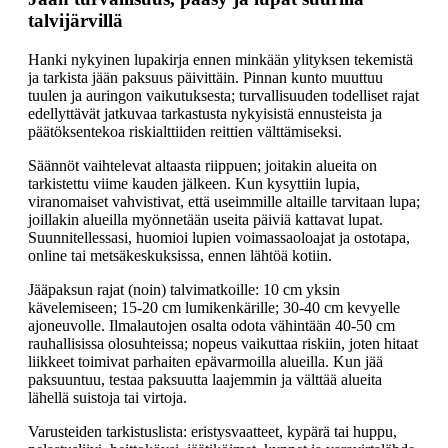
talvijärvillä
Hanki nykyinen lupakirja ennen minkään ylityksen tekemistä
ja tarkista jään paksuus päivittäin. Pinnan kunto muuttuu
tuulen ja auringon vaikutuksesta; turvallisuuden todelliset rajat
edellyttävät jatkuvaa tarkastusta nykyisistä ennusteista ja
päätöksentekoa riskialttiiden reittien välttämiseksi.
Säännöt vaihtelevat altaasta riippuen; joitakin alueita on
tarkistettu viime kauden jälkeen. Kun kysyttiin lupia,
viranomaiset vahvistivat, että useimmille altaille tarvitaan lupa;
joillakin alueilla myönnetään useita päiviä kattavat lupat.
Suunnitellessasi, huomioi lupien voimassaoloajat ja ostotapa,
online tai metsäkeskuksissa, ennen lähtöä kotiin.
Jääpaksun rajat (noin) talvimatkoille: 10 cm yksin
kävelemiseen; 15-20 cm lumikenkärille; 30-40 cm kevyelle
ajoneuvolle. Ilmalautojen osalta odota vähintään 40-50 cm
rauhallisissa olosuhteissa; nopeus vaikuttaa riskiin, joten hitaat
liikkeet toimivat parhaiten epävarmoilla alueilla. Kun jää
paksuuntuu, testaa paksuutta laajemmin ja välttää alueita
lähellä suistoja tai virtoja.
Varusteiden tarkistuslista: eristysvaatteet, kypärä tai huppu,