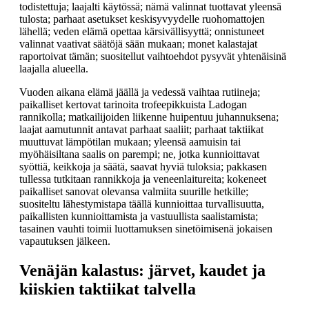
todistettuja; laajalti käytössä; nämä valinnat tuottavat yleensä
tulosta; parhaat asetukset keskisyvyydelle ruohomattojen
lähellä; veden elämä opettaa kärsivällisyyttä; onnistuneet
valinnat vaativat säätöjä sään mukaan; monet kalastajat
raportoivat tämän; suositellut vaihtoehdot pysyvät yhtenäisinä
laajalla alueella.
Vuoden aikana elämä jäällä ja vedessä vaihtaa rutiineja;
paikalliset kertovat tarinoita trofeepikkuista Ladogan
rannikolla; matkailijoiden liikenne huipentuu juhannuksena;
laajat aamutunnit antavat parhaat saaliit; parhaat taktiikat
muuttuvat lämpötilan mukaan; yleensä aamuisin tai
myöhäisiltana saalis on parempi; ne, jotka kunnioittavat
syöttiä, keikkoja ja säätä, saavat hyviä tuloksia; pakkasen
tullessa tutkitaan rannikkoja ja veneenlaitureita; kokeneet
paikalliset sanovat olevansa valmiita suurille hetkille;
suositeltu lähestymistapa täällä kunnioittaa turvallisuutta,
paikallisten kunnioittamista ja vastuullista saalistamista;
tasainen vauhti toimii luottamuksen sinetöimisenä jokaisen
vapautuksen jälkeen.
Venäjän kalastus: järvet, kaudet ja
kiiskien taktiikat talvella