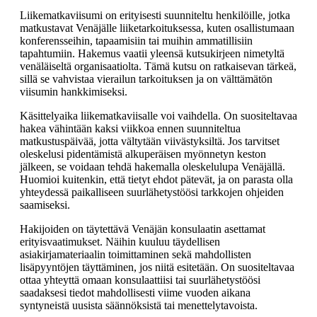
Liikematkaviisumi on erityisesti suunniteltu henkilöille, jotka
matkustavat Venäjälle liiketarkoituksessa, kuten osallistumaan
konferensseihin, tapaamisiin tai muihin ammatillisiin
tapahtumiin. Hakemus vaatii yleensä kutsukirjeen nimetyltä
venäläiseltä organisaatiolta. Tämä kutsu on ratkaisevan tärkeä,
sillä se vahvistaa vierailun tarkoituksen ja on välttämätön
viisumin hankkimiseksi.
Käsittelyaika liikematkaviisalle voi vaihdella. On suositeltavaa
hakea vähintään kaksi viikkoa ennen suunniteltua
matkustuspäivää, jotta vältytään viivästyksiltä. Jos tarvitset
oleskelusi pidentämistä alkuperäisen myönnetyn keston
jälkeen, se voidaan tehdä hakemalla oleskelulupa Venäjällä.
Huomioi kuitenkin, että tietyt ehdot pätevät, ja on parasta olla
yhteydessä paikalliseen suurlähetystöösi tarkkojen ohjeiden
saamiseksi.
Hakijoiden on täytettävä Venäjän konsulaatin asettamat
erityisvaatimukset. Näihin kuuluu täydellisen
asiakirjamateriaalin toimittaminen sekä mahdollisten
lisäpyyntöjen täyttäminen, jos niitä esitetään. On suositeltavaa
ottaa yhteyttä omaan konsulaattiisi tai suurlähetystöösi
saadaksesi tiedot mahdollisesti viime vuoden aikana
syntyneistä uusista säännöksistä tai menettelytavoista.