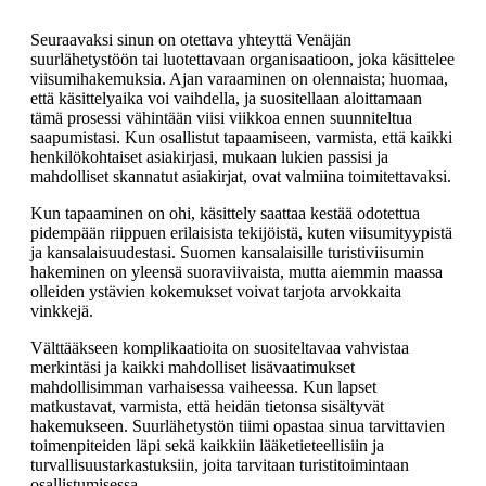
Seuraavaksi sinun on otettava yhteyttä Venäjän
suurlähetystöön tai luotettavaan organisaatioon, joka käsittelee
viisumihakemuksia. Ajan varaaminen on olennaista; huomaa,
että käsittelyaika voi vaihdella, ja suositellaan aloittamaan
tämä prosessi vähintään viisi viikkoa ennen suunniteltua
saapumistasi. Kun osallistut tapaamiseen, varmista, että kaikki
henkilökohtaiset asiakirjasi, mukaan lukien passisi ja
mahdolliset skannatut asiakirjat, ovat valmiina toimitettavaksi.
Kun tapaaminen on ohi, käsittely saattaa kestää odotettua
pidempään riippuen erilaisista tekijöistä, kuten viisumityypistä
ja kansalaisuudestasi. Suomen kansalaisille turistiviisumin
hakeminen on yleensä suoraviivaista, mutta aiemmin maassa
olleiden ystävien kokemukset voivat tarjota arvokkaita
vinkkejä.
Välttääkseen komplikaatioita on suositeltavaa vahvistaa
merkintäsi ja kaikki mahdolliset lisävaatimukset
mahdollisimman varhaisessa vaiheessa. Kun lapset
matkustavat, varmista, että heidän tietonsa sisältyvät
hakemukseen. Suurlähetystön tiimi opastaa sinua tarvittavien
toimenpiteiden läpi sekä kaikkiin lääketieteellisiin ja
turvallisuustarkastuksiin, joita tarvitaan turistitoimintaan
osallistumisessa.