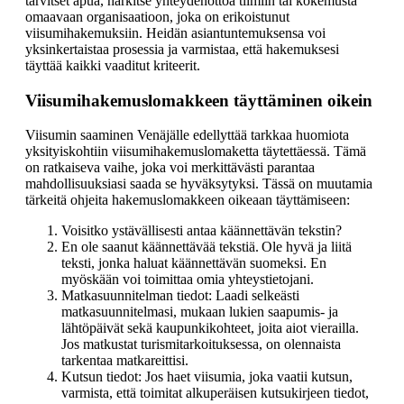
tarvitset apua, harkitse yhteydenottoa tiimiin tai kokemusta
omaavaan organisaatioon, joka on erikoistunut
viisumihakemuksiin. Heidän asiantuntemuksensa voi
yksinkertaistaa prosessia ja varmistaa, että hakemuksesi
täyttää kaikki vaaditut kriteerit.
Viisumihakemuslomakkeen täyttäminen oikein
Viisumin saaminen Venäjälle edellyttää tarkkaa huomiota
yksityiskohtiin viisumihakemuslomaketta täytettäessä. Tämä
on ratkaiseva vaihe, joka voi merkittävästi parantaa
mahdollisuuksiasi saada se hyväksytyksi. Tässä on muutamia
tärkeitä ohjeita hakemuslomakkeen oikeaan täyttämiseen:
Voisitko ystävällisesti antaa käännettävän tekstin?
En ole saanut käännettävää tekstiä. Ole hyvä ja liitä
teksti, jonka haluat käännettävän suomeksi. En
myöskään voi toimittaa omia yhteystietojani.
Matkasuunnitelman tiedot: Laadi selkeästi
matkasuunnitelmasi, mukaan lukien saapumis- ja
lähtöpäivät sekä kaupunkikohteet, joita aiot vierailla.
Jos matkustat turismitarkoituksessa, on olennaista
tarkentaa matkareittisi.
Kutsun tiedot: Jos haet viisumia, joka vaatii kutsun,
varmista, että toimitat alkuperäisen kutsukirjeen tiedot,