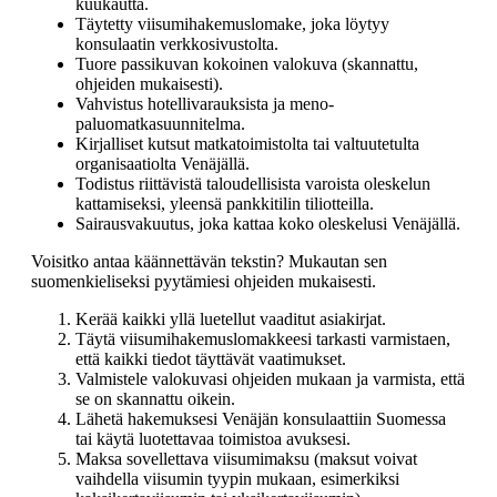
kuukautta.
Täytetty viisumihakemuslomake, joka löytyy
konsulaatin verkkosivustolta.
Tuore passikuvan kokoinen valokuva (skannattu,
ohjeiden mukaisesti).
Vahvistus hotellivarauksista ja meno-
paluomatkasuunnitelma.
Kirjalliset kutsut matkatoimistolta tai valtuutetulta
organisaatiolta Venäjällä.
Todistus riittävistä taloudellisista varoista oleskelun
kattamiseksi, yleensä pankkitilin tiliotteilla.
Sairausvakuutus, joka kattaa koko oleskelusi Venäjällä.
Voisitko antaa käännettävän tekstin? Mukautan sen
suomenkieliseksi pyytämiesi ohjeiden mukaisesti.
Kerää kaikki yllä luetellut vaaditut asiakirjat.
Täytä viisumihakemuslomakkeesi tarkasti varmistaen,
että kaikki tiedot täyttävät vaatimukset.
Valmistele valokuvasi ohjeiden mukaan ja varmista, että
se on skannattu oikein.
Lähetä hakemuksesi Venäjän konsulaattiin Suomessa
tai käytä luotettavaa toimistoa avuksesi.
Maksa sovellettava viisumimaksu (maksut voivat
vaihdella viisumin tyypin mukaan, esimerkiksi