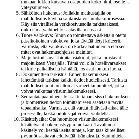
mukaan lukien kutsuvan osapuolen koko nimi, osoite ja
yhteysnumero.
Sähköinen hakemus: Joillakin matkustajilla on
mahdollisuus käyttää sähköistä viisumihakuprosessia.
Käy siis virallisella verkkosivustolla tarkistaaksesi,
onko tämä vaihtoehto saatavilla maassasi.
Tuore valokuva: Sinun on toimitettava äskettäin otettu
passikokoinen valokuva, joka täyttää tietyt kriteerit.
Varmista, että valokuva on korkealaatuinen ja että sen
mitat ovat hakemusohjeissa mainitut.
Majoitustodistus: Toimita asiakirjat, jotka todistavat
majoituksesi Venäjällä. Tämä voi olla hotellivaraukset
tai kirje paikalliselta isäntältä, jos asut jonkun luona.
Dokumenttien tarkistus: Ennen hakemuksesi
lähettämistä tarkista kaikki tiedot huolellisesti. Tarkista
mahdolliset odottamattomat virheet tai puutteet, jotka
voivat vaikuttaa viisumihakemukseesi.
Seurantatapaaminen: Joissakin tapauksissa hakemuksen
ja biometrisen tiedon toimittamiseen saatetaan tarvita
tapaamisaika. Varmista, että varaat riittävästi aikaa tälle
prosessille, koska odotusajat voivat vaihdella.
Käsittelyaika: Ota huomioon viisumihakemuksesi
käsittelyajat hakemustyypin mukaan. Tavallinen
käsittely voi kestää useita tunteja, kun taas kiireelliset
pyynnöt saattavat edellyttää lisämaksuja. Suunnittele