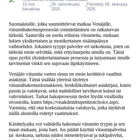
15 min
30. tammikuuta
Päivitetty 06. elokuuta
•
•
lukuaikaa
2026
2026
Suomalaisille, jotka suunnittelevat matkaa Venäjälle,
viisumihakemusprosessin ymmärtäminen on ratkaisevan
tärkeää. Saatavilla on useita erilaisia viisumeita, mukaan
lukien yksikertaisen ja monikertaisen sisäänpääsyn
vaihtoehdot. Jokainen tyyppi palvelee eri tarkoitusta, joten on
tärkeää ensin selvittää, mitä erityistarpeita sinulla on. Tämä
opas pyrkii yksinkertaistamaan prosessia ja tarjoamaan sinulle
tarvitsemat vinkit sen sujuvaan läpikäymiseen.
Venäjän viisumia varten sinun on ensin kerättävä vaaditut
asiakirjat. Tämä sisältää yleensä täytetyn
viisumihakemuslomakkeen, henkilökohtaiset asiakirjasi, kuten
passin ja valokuvat, sekä mahdolliset tarvittavat kutsut tai
vahvistukset. Tarkat hakuprosessin tiedot löydät virallisilta
sivustoilta, kuten https://visakdmidrupetitionchoice.aspx.
Varmista, että otat korkealaatuisia valokuvia, jotka täyttävät
näillä alustoilla esitetyt vaatimukset.
Käsittelyaika voi vaihdella hakemasi viisumin tyypin ja sen
maan mukaan, josta haet. Jos päätät käyttää viisumipalvelua
tai -keskusta, tarkista niiden menettelytavat ja tukipalvelut,