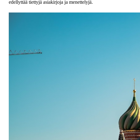
edellyttää tiettyjä asiakirjoja ja menettelyjä.