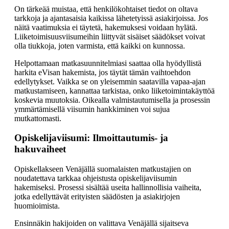
On tärkeää muistaa, että henkilökohtaiset tiedot on oltava
tarkkoja ja ajantasaisia kaikissa lähetetyissä asiakirjoissa. Jos
näitä vaatimuksia ei täytetä, hakemuksesi voidaan hylätä.
Liiketoimisuusviisumeihin liittyvät sisäiset säädökset voivat
olla tiukkoja, joten varmista, että kaikki on kunnossa.
Helpottamaan matkasuunnitelmiasi saattaa olla hyödyllistä
harkita eVisan hakemista, jos täytät tämän vaihtoehdon
edellytykset. Vaikka se on yleisemmin saatavilla vapaa-ajan
matkustamiseen, kannattaa tarkistaa, onko liiketoimintakäyttöä
koskevia muutoksia. Oikealla valmistautumisella ja prosessin
ymmärtämisellä viisumin hankkiminen voi sujua
mutkattomasti.
Opiskelijaviisumi: Ilmoittautumis- ja
hakuvaiheet
Opiskellakseen Venäjällä suomalaisten matkustajien on
noudatettava tarkkaa ohjeistusta opiskelijaviisumin
hakemiseksi. Prosessi sisältää useita hallinnollisia vaiheita,
jotka edellyttävät erityisten säädösten ja asiakirjojen
huomioimista.
Ensinnäkin hakijoiden on valittava Venäjällä sijaitseva