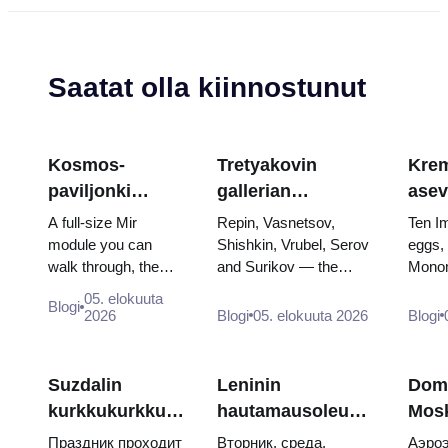
Saatat olla kiinnostunut
Kosmos-
Tretyakovin
Krem
paviljonki
gallerian
asev
VDNKh:ssa:
mestariteokset:
aart
A full-size Mir
Repin, Vasnetsov,
Ten I
Venäjän suurin
Maalaukset,
muna
module you can
Shishkin, Vrubel, Serov
eggs,
walk through, the
and Surikov — the
Monom
avaruusnäyttely
joiden takia
valt
Energia–Buran
works that stop people,
throne
kannattaa tehdä
kruu
05. elokuuta
Blogi
model, scorched
where they hang, and
and t
2026
Blogi
05. elokuuta 2026
Blogi
suunnitelmia
descent capsules
why booking the...
of Cat
and 120 pieces of
flight...
Suzdalin
Leninin
Dom
kurkkukurkku-
hautamausoleumi:
Mos
päivä 2026:
aukioloajat,
kesk
Праздник проходит
Вторник, среда,
Аэроэ