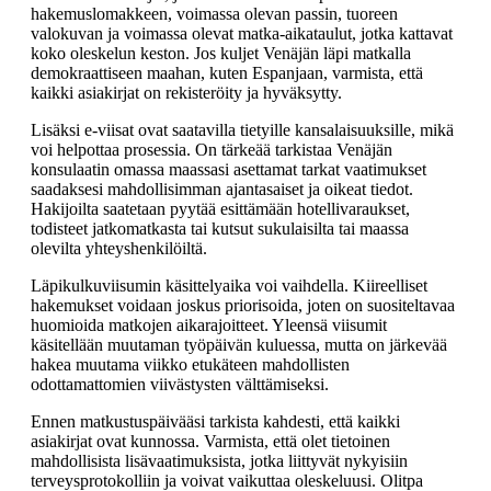
hakemuslomakkeen, voimassa olevan passin, tuoreen
valokuvan ja voimassa olevat matka-aikataulut, jotka kattavat
koko oleskelun keston. Jos kuljet Venäjän läpi matkalla
demokraattiseen maahan, kuten Espanjaan, varmista, että
kaikki asiakirjat on rekisteröity ja hyväksytty.
Lisäksi e-viisat ovat saatavilla tietyille kansalaisuuksille, mikä
voi helpottaa prosessia. On tärkeää tarkistaa Venäjän
konsulaatin omassa maassasi asettamat tarkat vaatimukset
saadaksesi mahdollisimman ajantasaiset ja oikeat tiedot.
Hakijoilta saatetaan pyytää esittämään hotellivaraukset,
todisteet jatkomatkasta tai kutsut sukulaisilta tai maassa
olevilta yhteyshenkilöiltä.
Läpikulkuviisumin käsittelyaika voi vaihdella. Kiireelliset
hakemukset voidaan joskus priorisoida, joten on suositeltavaa
huomioida matkojen aikarajoitteet. Yleensä viisumit
käsitellään muutaman työpäivän kuluessa, mutta on järkevää
hakea muutama viikko etukäteen mahdollisten
odottamattomien viivästysten välttämiseksi.
Ennen matkustuspäivääsi tarkista kahdesti, että kaikki
asiakirjat ovat kunnossa. Varmista, että olet tietoinen
mahdollisista lisävaatimuksista, jotka liittyvät nykyisiin
terveysprotokolliin ja voivat vaikuttaa oleskeluusi. Olitpa