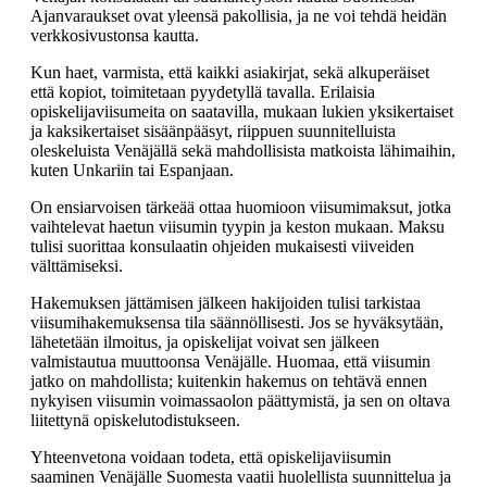
Ajanvaraukset ovat yleensä pakollisia, ja ne voi tehdä heidän
verkkosivustonsa kautta.
Kun haet, varmista, että kaikki asiakirjat, sekä alkuperäiset
että kopiot, toimitetaan pyydetyllä tavalla. Erilaisia
opiskelijaviisumeita on saatavilla, mukaan lukien yksikertaiset
ja kaksikertaiset sisäänpääsyt, riippuen suunnitelluista
oleskeluista Venäjällä sekä mahdollisista matkoista lähimaihin,
kuten Unkariin tai Espanjaan.
On ensiarvoisen tärkeää ottaa huomioon viisumimaksut, jotka
vaihtelevat haetun viisumin tyypin ja keston mukaan. Maksu
tulisi suorittaa konsulaatin ohjeiden mukaisesti viiveiden
välttämiseksi.
Hakemuksen jättämisen jälkeen hakijoiden tulisi tarkistaa
viisumihakemuksensa tila säännöllisesti. Jos se hyväksytään,
lähetetään ilmoitus, ja opiskelijat voivat sen jälkeen
valmistautua muuttoonsa Venäjälle. Huomaa, että viisumin
jatko on mahdollista; kuitenkin hakemus on tehtävä ennen
nykyisen viisumin voimassaolon päättymistä, ja sen on oltava
liitettynä opiskelutodistukseen.
Yhteenvetona voidaan todeta, että opiskelijaviisumin
saaminen Venäjälle Suomesta vaatii huolellista suunnittelua ja