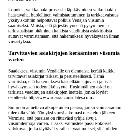
Lopuksi, vaikka hakuprosessin läpikäyminen vaikuttaakin
haastavalta, huolellinen valmistautuminen ja tarkkaavaisuus
yksityiskohtiin helpottavat polkua Venäjän viisumin
saamiseksi. Muista, että järjestäytyneenä pysyminen ja
tarkistuslistan pitäminen kaikista vaadituista asiakirjoista
auttavat varmistamaan, että hakemuksesi hyväksytään ilman
viivästyksiä.
Tarvittavien asiakirjojen kerääminen viisumia
varten
Saadaksesi viisumin Venäjälle on olennaista kerätä kaikki
tarvittavat asiakirjat tarkasti ja perusteellisesti. Tämä
varmistaa, että hakemuksesi käsitellään sujuvasti ja lisää
hyväksymisen todennäköisyyttä. Ensimmäinen askel on
tarkistaa vaadittujen asiakirjojen luettelo, jonka löydät
osoitteesta http://www.russianconsulates.com .
Sinun on annettava alkuperäinen passisi, jonka voimassaolon
tulee olla vähintään yksi vuosi aikomasi oleskelun jälkeen.
Varmista, että passissa on riittävästi tyhjiä sivuja
viisumileimoja varten. Lisäksi valmistele passi-kokoiset
valokuvat, jotka täyttävät viralliset vaatimukset, sillä niiden