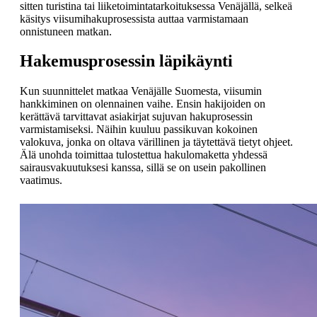
sitten turistina tai liiketoimintatarkoituksessa Venäjällä, selkeä
käsitys viisumihakuprosessista auttaa varmistamaan
onnistuneen matkan.
Hakemusprosessin läpikäynti
Kun suunnittelet matkaa Venäjälle Suomesta, viisumin
hankkiminen on olennainen vaihe. Ensin hakijoiden on
kerättävä tarvittavat asiakirjat sujuvan hakuprosessin
varmistamiseksi. Näihin kuuluu passikuvan kokoinen
valokuva, jonka on oltava värillinen ja täytettävä tietyt ohjeet.
Älä unohda toimittaa tulostettua hakulomaketta yhdessä
sairausvakuutuksesi kanssa, sillä se on usein pakollinen
vaatimus.