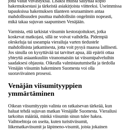
jotta vältät viivästyksiä. Lisäksi muista säilyttää kopio
hakemuksestasi ja tärkeistä asiakirjoista viitteeksi. Useimmissa
tapauksissa hakemuksen tilanteen seuraaminen antaa
mahdollisuuden puuttua mahdollisiin ongelmiin nopeasti,
mikä takaa sujuvan saapumisen Venäjään.
Varmista, että tarkistat viisumin kesto­rajoitukset, jotka
koskevat matkojasi, sillä ne voivat vaihdella. Pidempiä
oleskeluja tai useampia vierailuja varten tiedustele
mahdollisista jatkamisesta, jotta voit pysyä maassa laillisesti.
Jos sinulla on kysyttävää tai tarvitset apua, älä epäröi ottaa
yhteyttä asiaankuuliin viranomaisiin tai viisumipalveluihin
saadaksesi ohjausta. Oikealla valmistautumisella ja tiedolla
Venäjän viisumin hakeminen Suomesta voi olla
suoraviivainen prosessi.
Venäjän viisumityyppien
ymmärtäminen
Oikean viisumityypin valinta on ratkaisevan tärkeää, kun
haluat tehdä sujuvan matkan Venäjälle Suomesta. Vierailusi
tarkoitus määrää, minkä viisumin sinun tulee hakea.
Vaihtoehtoja on useita, kuten turistiviisumit,
liikematkaviisumit ja läpimeno-visumit, joista jokainen