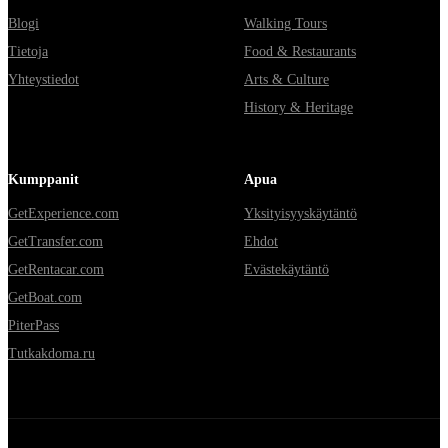
Blogi
Walking Tours
Tietoja
Food & Restaurants
Yhteystiedot
Arts & Culture
History & Heritage
Kumppanit
Apua
GetExperience.com
Yksityisyyskäytäntö
GetTransfer.com
Ehdot
GetRentacar.com
Evästekäytäntö
GetBoat.com
PiterPass
Tutkakdoma.ru