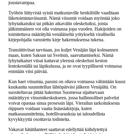
joustavampaa.
Työhön liittyvistä syistä matkustaville henkilöille vaaditaan
liiketoimintaviisumit. Nämä viisumit voidaan myöntää joko
lyhytaikaisiksi tai pitkän aikavälin oleskeluiksi, joista
jälkimmäinen voi olla voimassa jopa vuoden. Hakijoiden on
toimitettava määrätyltä venäläiseltä yritykseltä virallisella
kirjepohjalla varustettu kirje hakemuksensa tukena.
Transiittiviisat tarvitaan, jos kuljet Venäjän läpi kolmannen
maan, kuten Saksan tai Sveitsin, saavuttamiseksi. Nämä
lyhytaikaiset viisat kattavat yleensä oleskelusi keston
lentokentällä tai läpikulussa, ja ne ovat tyypillisesti voimassa
enintään viisi päivää.
Kun haet viisumia, passisi on oltava voimassa vähintään kuusi
kuukautta suunnitellun lähtöpäiväsi jälkeen Venäjältä. On
suositeltavaa jättää hakemus Suomessa sijaitsevaan
määrättyyn viisumikeskukseen, jossa hallinnolliset palvelut
voivat opastaa sinua prosessin läpi. Vierailun tarkoituksesta
riippuen voidaan vaatia lisäasiakirjoja, kuten
matkasuunnitelmia, hotellivarauksia tai taloudellista
kyvykkyyttä osoittavia todisteita.
Vakavat hätätilanteet saattavat edellyttää kiihdytettyä