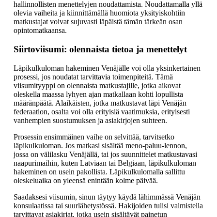
hallinnollisten menettelyjen noudattamista. Noudattamalla yllä
olevia vaiheita ja kiinnittämällä huomiota yksityiskohtiin
matkustajat voivat sujuvasti läpäistä tämän tärkeän osan
opintomatkaansa.
Siirtoviisumi: olennaista tietoa ja menettelyt
Läpikulkuloman hakeminen Venäjälle voi olla yksinkertainen
prosessi, jos noudatat tarvittavia toimenpiteitä. Tämä
viisumityyppi on olennaista matkustajille, jotka aikovat
oleskella maassa lyhyen ajan matkallaan kohti lopullista
määränpäätä. Alaikäisten, jotka matkustavat läpi Venäjän
federaation, osalta voi olla erityisiä vaatimuksia, erityisesti
vanhempien suostumuksen ja asiakirjojen suhteen.
Prosessin ensimmäinen vaihe on selvittää, tarvitsetko
läpikulkuloman. Jos matkasi sisältää meno-paluu-lennon,
jossa on välilasku Venäjällä, tai jos suunnittelet matkustavasi
naapurimaihin, kuten Latviaan tai Belgiaan, läpikulkuloman
hakeminen on usein pakollista. Läpikulkulomalla sallittu
oleskeluaika on yleensä enintään kolme päivää.
Saadaksesi viisumin, sinun täytyy käydä lähimmässä Venäjän
konsulaatissa tai suurlähetystössä. Hakijoiden tulisi valmistella
tarvittavat asiakirjat, jotka usein sisältävät painetun