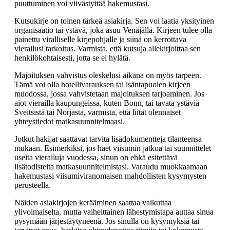
puuttuminen voi viivästyttää hakemustasi.
Kutsukirje on toinen tärkeä asiakirja. Sen voi laatia yksityinen
organisaatio tai ystävä, joka asuu Venäjällä. Kirjeen tulee olla
painettu viralliselle kirjepohjalle ja siinä on kerrottava
vierailusi tarkoitus. Varmista, että kutsuja allekirjoittaa sen
henkilökohtaisesti, jotta se ei hylätä.
Majoituksen vahvistus oleskelusi aikana on myös tarpeen.
Tämä voi olla hotellivarauksen tai isäntapuolen kirjeen
muodossa, jossa vahvistetaan majoituksen tarjoaminen. Jos
aiot vierailla kaupungeissa, kuten Bonn, tai tavata ystäviä
Sveitsistä tai Norjasta, varmista, että liität olennaiset
yhteystiedot matkasuunnitelmaasi.
Jotkut hakijat saattavat tarvita lisädokumentteja tilanteensa
mukaan. Esimerkiksi, jos haet viisumin jatkoa tai suunnittelet
useita vierailuja vuodessa, sinun on ehkä esitettävä
lisätodisteita matkasuunnitelmistasi. Varaudu muokkaamaan
hakemustasi viisumiviranomaisen mahdollisten kysymysten
perusteella.
Näiden asiakirjojen kerääminen saattaa vaikuttaa
ylivoimaiselta, mutta vaiheittainen lähestymistapa auttaa sinua
pysymään järjestäytyneenä. Jos sinulla on kysymyksiä tai