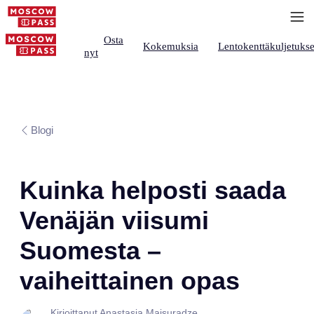
Osta
Kokemuksia
Lentokenttäkuljetukse
nyt
Blogi
Kuinka helposti saada
Venäjän viisumi
Suomesta –
vaiheittainen opas
Kirjoittanut Anastasia Maisuradze