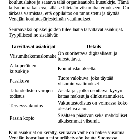
koulutuslaitos ja saatava tältä organisaatiolta kutsukirje. Tämä
kutsu on ratkaiseva, sillä se liitetään viisumihakemukseen. On
tärkeää varmistaa, että oppilaitos on tunnustettu ja täyttää
Venäjän koulutusjärjestelmän vaatimukset.
Seuraavaksi opiskelijoiden tulee laatia tarvittavat asiakirjat.
Tyypillisesti ne sisältävät:
Tarvittavat asiakirjat
Details
On suoritettava digitaalisesti ja
Viisumihakemuslomake
tulostettava.
Alkuperäinen
Koulutuslaitokselta.
kutsukirje
Tuore valokuva, joka täyttää
Passikuva
viisumin vaatimukset.
Taloudellisten varojen
Asiakirjat, jotka osoittavat kyvyn
todistus
kattaa maksut ja elinkustannukset.
Vakuutustodistus on voimassa koko
Terveysvakuutus
oleskelusi ajan.
Sisältäen pääsivun sekä mahdolliset
Passin kopio
aikaisemmat viisumit.
Kun asiakirjat on kerätty, seuraava vaihe on hakea viisumia
Venäjän konsulaatin tai suurlähetystön kautta Suomessa.