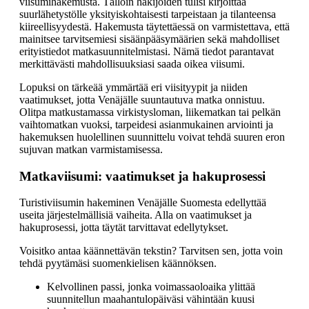
viisumihakemusta. Tällöin hakijoiden tulisi kirjoittaa
suurlähetystölle yksityiskohtaisesti tarpeistaan ja tilanteensa
kiireellisyydestä. Hakemusta täytettäessä on varmistettava, että
mainitsee tarvitsemiesi sisäänpääsymäärien sekä mahdolliset
erityistiedot matkasuunnitelmistasi. Nämä tiedot parantavat
merkittävästi mahdollisuuksiasi saada oikea viisumi.
Lopuksi on tärkeää ymmärtää eri viisityypit ja niiden
vaatimukset, jotta Venäjälle suuntautuva matka onnistuu.
Olitpa matkustamassa virkistysloman, liikematkan tai pelkän
vaihtomatkan vuoksi, tarpeidesi asianmukainen arviointi ja
hakemuksen huolellinen suunnittelu voivat tehdä suuren eron
sujuvan matkan varmistamisessa.
Matkaviisumi: vaatimukset ja hakuprosessi
Turistiviisumin hakeminen Venäjälle Suomesta edellyttää
useita järjestelmällisiä vaiheita. Alla on vaatimukset ja
hakuprosessi, jotta täytät tarvittavat edellytykset.
Voisitko antaa käännettävän tekstin? Tarvitsen sen, jotta voin
tehdä pyytämäsi suomenkielisen käännöksen.
Kelvollinen passi, jonka voimassaoloaika ylittää
suunnitellun maahantulopäiväsi vähintään kuusi