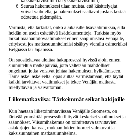
kaksikertaviisumin tai yksikertaviisumin).
Seuraa hakemuksesi tilaa; muista, että käsittelyajat
voivat vaihdella, ja hakemukset saattavat joskus kestää
odotettua pidempään.
Varmista, että tarkistat, onko alaikäisille lisävaatimuksia, sillä
heidän on usein esitettävä lisädokumentteja. Tarkista myös
tarkat maahantulovaatimukset ennen saapumistasi Venäjälle,
erityisesti jos matkasuunnitelmiisi sisältyy vierailu esimerkiksi
Belgiassa tai Japanissa.
On suositeltavaa aloittaa hakuprosessi hyvissä ajoin ennen
suunniteltua matkapäivää, jotta vältetään mahdolliset
ongelmat, jotka voisivat johtaa hakemuksen hylkäämiseen.
Tämä askel askeleelta -opas auttaa varmistamaan, että täytät
kaikki tarvittavat vaatimukset ja tekee Venäjän matkasta
miellyttävän ja vaivattoman.
Liikematkaviisa: Tärkeimmät seikat hakijoille
Kun haetaan liiketoimintaviissaa Venäjälle Suomesta, on
tärkeää ymmärtää prosessiin liittyvät keskeiset vaatimukset ja
säännökset. Viisumihakemus on toimitettava tarvittavien
asiakirjojen kanssa, mukaan lukien tuoreet valokuvat ja
kaksisuuntainen matkasuunnitelma.