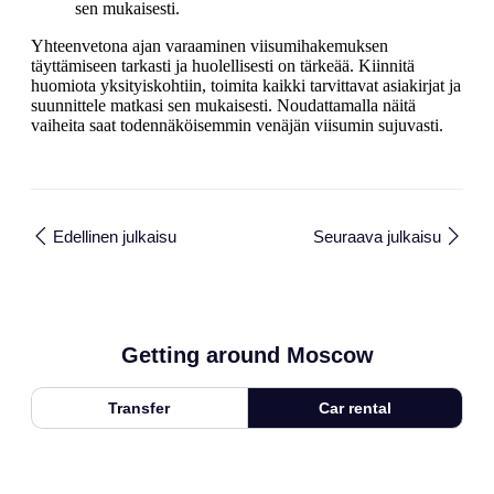
sen mukaisesti.
Yhteenvetona ajan varaaminen viisumihakemuksen
täyttämiseen tarkasti ja huolellisesti on tärkeää. Kiinnitä
huomiota yksityiskohtiin, toimita kaikki tarvittavat asiakirjat ja
suunnittele matkasi sen mukaisesti. Noudattamalla näitä
vaiheita saat todennäköisemmin venäjän viisumin sujuvasti.
Edellinen julkaisu
Seuraava julkaisu
Getting around Moscow
Transfer
Car rental