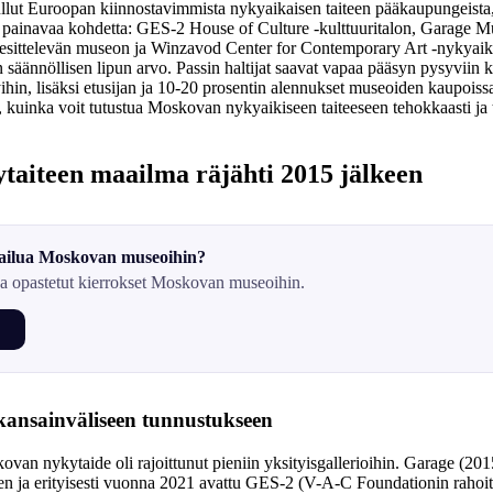
ullut Euroopan kiinnostavimmista nykyaikaisen taiteen pääkaupungeista
ta painavaa kohdetta: GES-2 House of Culture -kulttuuritalon, Garage
a esittelevän museon ja Winzavod Center for Contemporary Art -nykyaik
n säännöllisen lipun arvo. Passin haltijat saavat vapaa pääsyn pysyviin
yihin, lisäksi etusijan ja 10-20 prosentin alennukset museoiden kaupoiss
, kuinka voit tutustua Moskovan nykyaikiseen taiteeseen tehokkaasti ja 
aiteen maailma räjähti 2015 jälkeen
railua Moskovan museoihin?
ja opastetut kierrokset Moskovan museoihin.
→
kansainväliseen tunnustukseen
an nykytaide oli rajoittunut pieniin yksityisgallerioihin. Garage (201
n ja erityisesti vuonna 2021 avattu GES-2 (V-A-C Foundationin rahoit