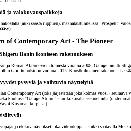
an Passilla.
lmiä ja valokuvauspaikkoja
äköalalla (auki säästä riippuen), maanalaistunnelissa "Prospekt" valoas
pääsy).
 of Contemporary Art - The Pioneer
 Shigeru Banin ikoniseen rakennukseen
van ja Roman Abramovicin toimesta vuonna 2008, Garage muutti Shig
iloihin Gorkin puistoon vuonna 2015. Kuusikulmainen rakennus itsessää
ydet pysyviä ja vaihtuvia näyttelyitä
sian Contemporary Art (joka järjestetään joka kolmas vuosi - seuraav
sekä kuuluisa "Garage Atrium" suurikokoisilla asennelmilla (uudemmat 
Yayoi Kusaman kurpitsat).
isältyvät
, työpajat ja elokuvanäytökset joka viikonloppu - kaikki saatavilla Mosko