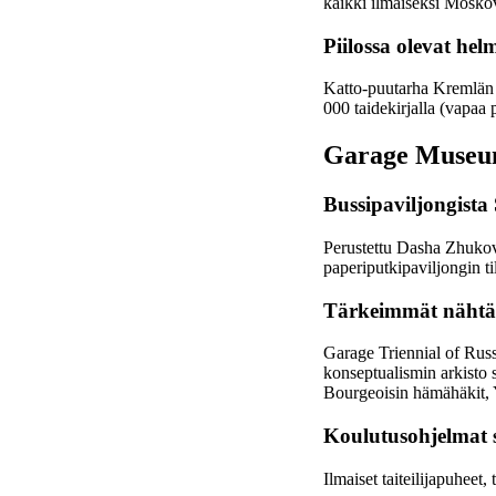
kaikki ilmaiseksi Moskov
Piilossa olevat he
Katto-puutarha Kremlän n
000 taidekirjalla (vapaa 
Garage Museum
Bussipaviljongista
Perustettu Dasha Zhuko
paperiputkipaviljongin t
Tärkeimmät nähtävy
Garage Triennial of Rus
konseptualismin arkisto 
Bourgeoisin hämähäkit, 
Koulutusohjelmat s
Ilmaiset taiteilijapuheet