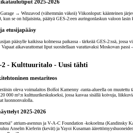
 aikataulutiput 2025-2026
Garage → Winzavod (vähemmän väkeä) Viikonloput: käänteinen järjest
, kun se on hiljaisinta, päätyä GES-2:een auringonlaskun valoon lasin 
ja etusijapääsy
sijan pääsylle kaikissa kolmessa paikassa - tärkeää GES-2:ssä, jossa v
. Vapaat aikavarattomat liput suositellaan varattavaksi Moskovan passi -
 - Kulttuuritalo - Uusi tähti
itehtoninen mestariteos
räisin oleva voimalaitos Bolšoi Kamenny -ranta-alueella on muutettu t
20 000 m²:n kulttuurikeskukseksi, jossa kasvaa sisällä koivuja, liikkuvi
ilat luonnonvalolla.
näyttelyt 2025-2026
umetsä" atrium-asennus ja V-A-C Foundation -kokoelma (Kandinsky K
luu Anselm Kieferin (kevät) ja Yayoi Kusaman äärettömyyshuoneiden (