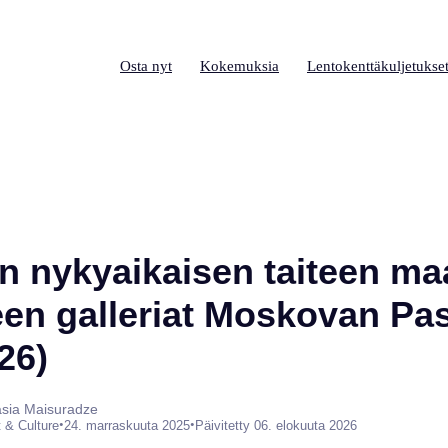
Osta nyt
Kokemuksia
Lentokenttäkuljetukse
 nykyaikaisen taiteen ma
een galleriat Moskovan Pas
26)
tasia Maisuradze
•
•
t & Culture
24. marraskuuta 2025
Päivitetty 06. elokuuta 2026