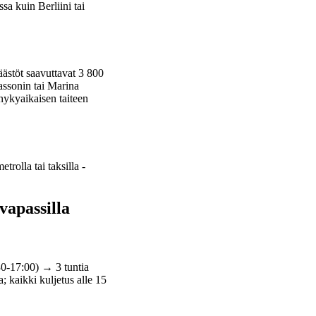
a kuin Berliini tai
äästöt saavuttavat 3 800
assonin tai Marina
nykyaikaisen taiteen
olla tai taksilla -
vapassilla
0-17:00) → 3 tuntia
 kaikki kuljetus alle 15