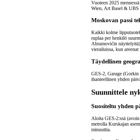
Vuoteen 2025 mennessä M
Wien, Art Basel & UBS 
Moskovan passi teke
Kaikki kolme lipputuoteh
ruplaa per henkilö suurm
Abramovićin näyttelyitä)
vierailuissa, kun areenat 
Täydellinen geogr
GES-2, Garage (Gorkin pu
ihanteellinen yhden päiv
Suunnittele ny
Suositeltu yhden pä
Aloita GES-2:ssä (avoin
metrolla Kurskajan asema
minuuttia.