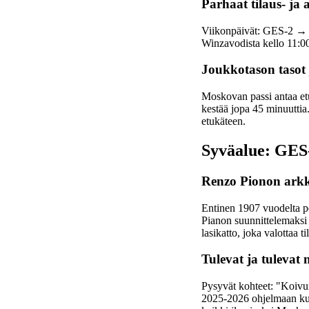
Parhaat tilaus- ja
Viikonpäivät: GES-2 → 
Winzavodista kello 11:00
Joukkotason tasot 
Moskovan passi antaa etu
kestää jopa 45 minuuttia
etukäteen.
Syväalue: GES-2
Renzo Pionon arkk
Entinen 1907 vuodelta pe
Pianon suunnittelemaksi 
lasikatto, joka valottaa t
Tulevat ja tulevat 
Pysyvät kohteet: "Koiv
2025-2026 ohjelmaan kuu