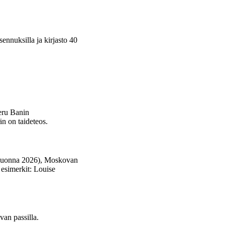
ennuksilla ja kirjasto 40
eru Banin
n on taideteos.
a vuonna 2026), Moskovan
esimerkit: Louise
van passilla.