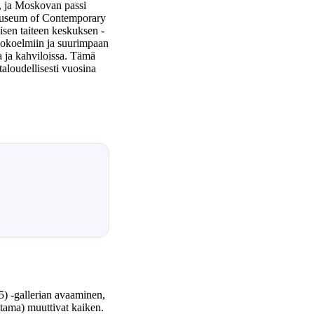
, ja Moskovan passi
 Museum of Contemporary
isen taiteen keskuksen -
 kokoelmiin ja suurimpaan
a ja kahviloissa. Tämä
taloudellisesti vuosina
5) -gallerian avaaminen,
tama) muuttivat kaiken.