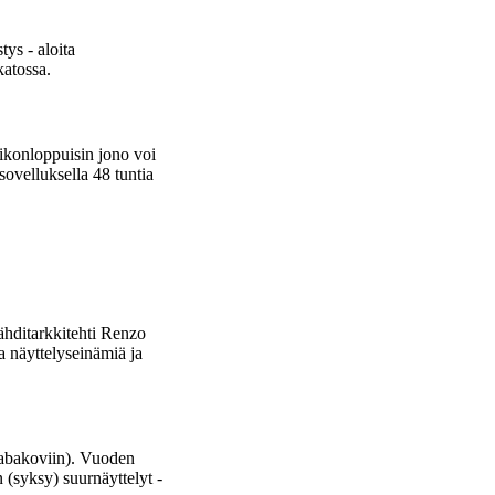
ys - aloita
katossa.
iikonloppuisin jono voi
sovelluksella 48 tuntia
ähditarkkitehti Renzo
a näyttelyseinämiä ja
abakoviin). Vuoden
syksy) suurnäyttelyt -