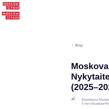
Blogi
Moskovan
Nykytait
(2025–20
Kirjoittanut Anas
•
5 min lukuaikaa
Ar