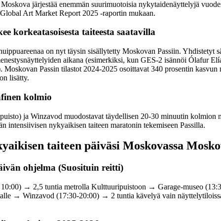
oskova järjestää enemmän suurimuotoisia nykytaidenäyttelyjä vuodess
Global Art Market Report 2025 -raportin mukaan.
e korkeatasoisesta taiteesta saatavilla
uippuareenaa on nyt täysin sisällytetty Moskovan Passiin. Yhdistetyt s
enestysnäyttelyiden aikana (esimerkiksi, kun GES-2 isännöi Ólafur Elí
. Moskovan Passin tilastot 2024-2025 osoittavat 340 prosentin kasvun 
on lisätty.
afinen kolmio
isto) ja Winzavod muodostavat täydellisen 20-30 minuutin kolmion metr
än intensiivisen nykyaikisen taiteen maratonin tekemiseen Passilla.
kyaikisen taiteen päiväsi Moskovassa Mosko
ivän ohjelma (Suosituin reitti)
 10:00) → 2,5 tuntia metrolla Kulttuuripuistoon → Garage-museo (13:3
lle → Winzavod (17:30-20:00) → 2 tuntia kävelyä vain näyttelytiloissa;