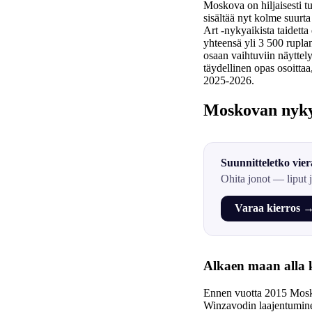
Moskova on hiljaisesti t
sisältää nyt kolme suur
Art -nykyaikista taidett
yhteensä yli 3 500 rupla
osaan vaihtuviin näyttel
täydellinen opas osoittaa
2025-2026.
Moskovan nykyt
Suunnitteletko vie
Ohita jonot — liput 
Varaa kierros 
Alkaen maan alla 
Ennen vuotta 2015 Moskov
Winzavodin laajentumine