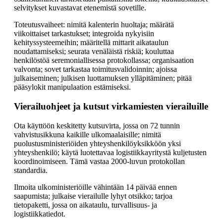
selvitykset kuvastavat etenemistä sovetille.
Toteutusvaiheet: nimitä kalenterin huoltaja; määrätä
viikoittaiset tarkastukset; integroida nykyisiin
kehityssysteemeihin; määritellä mittarit aikataulun
noudattamiseksi; seurata venäläistä riskiä; kouluttaa
henkilöstöä seremoniallisessa protokollassa; organisaation
valvonta; sovet tarkastaa toimitusvalidoinnin; ajoissa
julkaiseminen; julkisen luottamuksen ylläpitäminen; pitää
pääsylokit manipulaation estämiseksi.
Vierailuohjeet ja kutsut virkamiesten vierailuille
Ota käyttöön keskitetty kutsuvirta, jossa on 72 tunnin
vahvistusikkuna kaikille ulkomaalaisille; nimitä
puolustusministeriöiden yhteyshenkilöyksikköön yksi
yhteyshenkilö; käytä luotettavaa logistiikkayritystä kuljetusten
koordinoimiseen. Tämä vastaa 2000-luvun protokollan
standardia.
Ilmoita ulkoministeriöille vähintään 14 päivää ennen
saapumista; julkaise vierailulle lyhyt otsikko; tarjoa
tietopaketti, jossa on aikataulu, turvallisuus- ja
logistiikkatiedot.