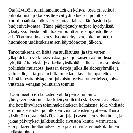
Ota käyttöön toimintapainotteinen kehys, jossa on selkeät
johtokunnat, jotka käsittelevät ydinalueita - poliittista
koordinaatiota, julkista viestintää, lainsäädäntöasioita ja
budjettivalvontaa. Tämä pääjärjestely tarjoaa hyödyllistä,
yksityiskohtaista hallintoa eri poliittisille ympäristöille ja
esittää ammattimaisen valvontakehyksen, joka on otettu
huomioon uudistuksissa sen käyttöönoton jälkeen.
Tarkoituksena on lisätä vastuullisuutta, ja tätä varten
ylläpidetään verkkosivustoa, joka julkaisee säännöllisiä
lyhyitä päivityksiä jokaiselta yksiköltä. Julkaistaan asetuksia ja
poliittisia muistiota, jaetaan tietoja julkisille sidosryhmille ja
laitoksille, ja tarjotaan tutkijoille ladattavia tietopaketteja.
Tämä lähestymistapa on julkaistu useissa raportteissa, joissa
viitataan Venäjän poliittisiin toimiin.
Koordinaatio eri laitosten välillä perustuu biuro-
yhteysverkostoon ja keskitettyyn tietokeskukseen - ajatellaan
sitä hotellityylisen toimintakeskuksen kaltaisena, joka yhdistää
eri ministeriöiden ja julkisten viranomaisten syötteen. Biuro-
yksikkö seuraa tehtäviä, aikarajoja ja asetusten velvoitteita, ja
jakaa päivitykset julkisuudelle sivuston kautta, varmistaen,
että julkisen luottamuksen ylläpitäminen ja eri näkökulmien
heijastaminen.