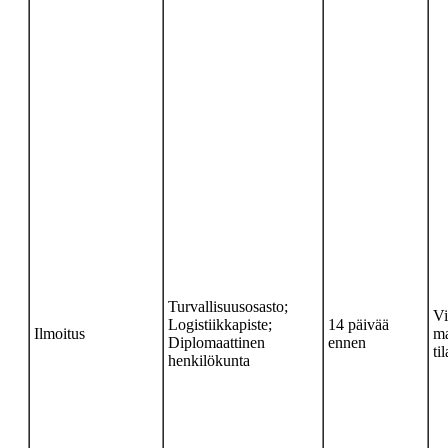
Turvallisuusosasto;
Vi
Logistiikkapiste;
14 päivää
Ilmoitus
ma
Diplomaattinen
ennen
ti
henkilökunta