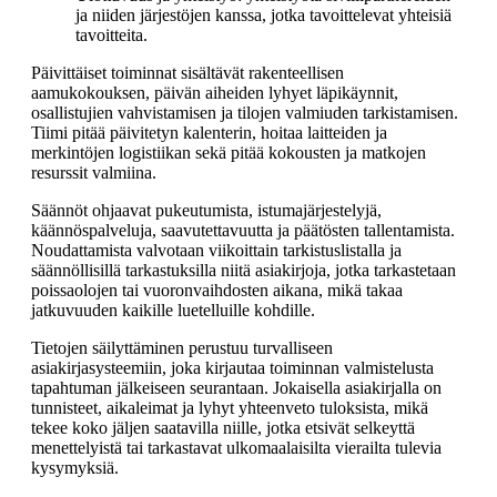
ja niiden järjestöjen kanssa, jotka tavoittelevat yhteisiä
tavoitteita.
Päivittäiset toiminnat sisältävät rakenteellisen
aamukokouksen, päivän aiheiden lyhyet läpikäynnit,
osallistujien vahvistamisen ja tilojen valmiuden tarkistamisen.
Tiimi pitää päivitetyn kalenterin, hoitaa laitteiden ja
merkintöjen logistiikan sekä pitää kokousten ja matkojen
resurssit valmiina.
Säännöt ohjaavat pukeutumista, istumajärjestelyjä,
käännöspalveluja, saavutettavuutta ja päätösten tallentamista.
Noudattamista valvotaan viikoittain tarkistuslistalla ja
säännöllisillä tarkastuksilla niitä asiakirjoja, jotka tarkastetaan
poissaolojen tai vuoronvaihdosten aikana, mikä takaa
jatkuvuuden kaikille luetelluille kohdille.
Tietojen säilyttäminen perustuu turvalliseen
asiakirjasysteemiin, joka kirjautaa toiminnan valmistelusta
tapahtuman jälkeiseen seurantaan. Jokaisella asiakirjalla on
tunnisteet, aikaleimat ja lyhyt yhteenveto tuloksista, mikä
tekee koko jäljen saatavilla niille, jotka etsivät selkeyttä
menettelyistä tai tarkastavat ulkomaalaisilta vierailta tulevia
kysymyksiä.