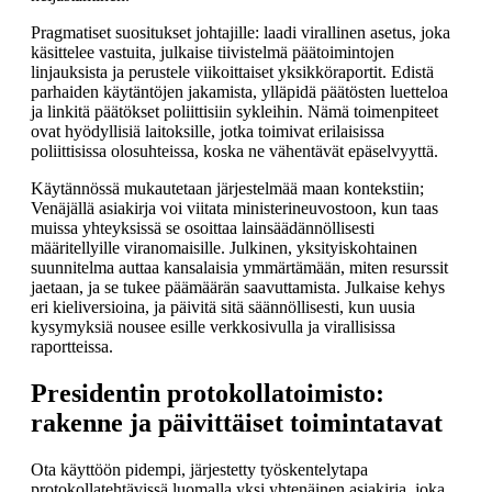
Pragmatiset suositukset johtajille: laadi virallinen asetus, joka
käsittelee vastuita, julkaise tiivistelmä päätoimintojen
linjauksista ja perustele viikoittaiset yksikköraportit. Edistä
parhaiden käytäntöjen jakamista, ylläpidä päätösten luetteloa
ja linkitä päätökset poliittisiin sykleihin. Nämä toimenpiteet
ovat hyödyllisiä laitoksille, jotka toimivat erilaisissa
poliittisissa olosuhteissa, koska ne vähentävät epäselvyyttä.
Käytännössä mukautetaan järjestelmää maan kontekstiin;
Venäjällä asiakirja voi viitata ministerineuvostoon, kun taas
muissa yhteyksissä se osoittaa lainsäädännöllisesti
määritellyille viranomaisille. Julkinen, yksityiskohtainen
suunnitelma auttaa kansalaisia ymmärtämään, miten resurssit
jaetaan, ja se tukee päämäärän saavuttamista. Julkaise kehys
eri kieliversioina, ja päivitä sitä säännöllisesti, kun uusia
kysymyksiä nousee esille verkkosivulla ja virallisissa
raportteissa.
Presidentin protokollatoimisto:
rakenne ja päivittäiset toimintatavat
Ota käyttöön pidempi, järjestetty työskentelytapa
protokollatehtävissä luomalla yksi yhtenäinen asiakirja, joka