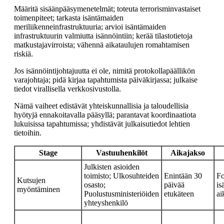
Määritä sisäänpääsymenetelmät; toteuta terrorisminvastaiset
toimenpiteet; tarkasta isäntämaiden
meriliikenneinfrastruktuuria; arvioi isäntämaiden
infrastruktuurin valmiutta isännöintiin; kerää tilastotietoja
matkustajavirroista; vähennä aikataulujen romahtamisen
riskiä.
Jos isännöintijohtajuutta ei ole, nimitä protokollapäällikön
varajohtaja; pidä kirjaa tapahtumista päiväkirjassa; julkaise
tiedot virallisella verkkosivustolla.
Nämä vaiheet edistävät yhteiskunnallisia ja taloudellisia
hyötyjä ennakoitavalla pääsyllä; parantavat koordinaatiota
lukuisissa tapahtumissa; yhdistävät julkaisutiedot lehtien
tietoihin.
Stage
Vastuuhenkilöt
Aikajakso
Julkisten asioiden
toimisto; Ulkosuhteiden
Enintään 30
Fo
Kutsujen
osasto;
päivää
is
myöntäminen
Puolustusministeriöiden
etukäteen
ai
yhteyshenkilö