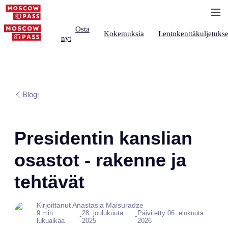
Osta
Kokemuksia
Lentokenttäkuljetukse
nyt
Blogi
Presidentin kanslian
osastot - rakenne ja
tehtävät
Kirjoittanut Anastasia Maisuradze
9 min
28. joulukuuta
Päivitetty 06. elokuuta
•
•
lukuaikaa
2025
2026