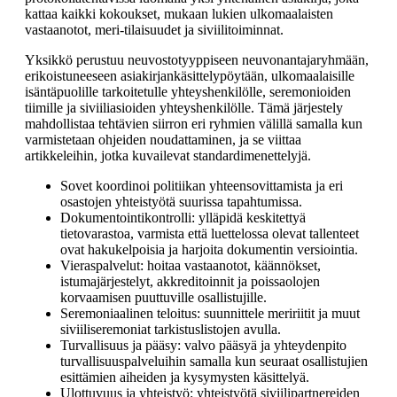
kattaa kaikki kokoukset, mukaan lukien ulkomaalaisten
vastaanotot, meri-tilaisuudet ja siviilitoiminnat.
Yksikkö perustuu neuvostotyyppiseen neuvonantajaryhmään,
erikoistuneeseen asiakirjankäsittelypöytään, ulkomaalaisille
isäntäpuolille tarkoitetulle yhteyshenkilölle, seremonioiden
tiimille ja siviiliasioiden yhteyshenkilölle. Tämä järjestely
mahdollistaa tehtävien siirron eri ryhmien välillä samalla kun
varmistetaan ohjeiden noudattaminen, ja se viittaa
artikkeleihin, jotka kuvailevat standardimenettelyjä.
Sovet koordinoi politiikan yhteensovittamista ja eri
osastojen yhteistyötä suurissa tapahtumissa.
Dokumentointikontrolli: ylläpidä keskitettyä
tietovarastoa, varmista että luettelossa olevat tallenteet
ovat hakukelpoisia ja harjoita dokumentin versiointia.
Vieraspalvelut: hoitaa vastaanotot, käännökset,
istumajärjestelyt, akkreditoinnit ja poissaolojen
korvaamisen puuttuville osallistujille.
Seremoniaalinen teloitus: suunnittele meririitit ja muut
siviiliseremoniat tarkistuslistojen avulla.
Turvallisuus ja pääsy: valvo pääsyä ja yhteydenpito
turvallisuuspalveluihin samalla kun seuraat osallistujien
esittämien aiheiden ja kysymysten käsittelyä.
Ulottuvuus ja yhteistyö: yhteistyötä siviilipartnereiden