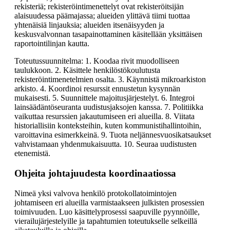
rekisteriä; rekisteröintimenettelyt ovat rekisteröitsijän
alaisuudessa päämajassa; alueiden ylittävä tiimi tuottaa
yhtenäisiä linjauksia; alueiden itsenäisyyden ja
keskusvalvonnan tasapainottaminen käsitellään yksittäisen
raportointilinjan kautta.
Toteutussuunnitelma: 1. Koodaa rivit muodolliseen
taulukkoon. 2. Käsittele henkilöstökoulutusta
rekisteröintimenetelmien osalta. 3. Käynnistä mikroarkiston
arkisto. 4. Koordinoi resurssit ennustetun kysynnän
mukaisesti. 5. Suunnittele majoitusjärjestelyt. 6. Integroi
lainsäädäntöseuranta uudistusjaksojen kanssa. 7. Politiikka
vaikuttaa resurssien jakautumiseen eri alueilla. 8. Viitata
historiallisiin konteksteihin, kuten kommunistihallintoihin,
varoittavina esimerkkeinä. 9. Tuota neljännesvuosikatsaukset
vahvistamaan yhdenmukaisuutta. 10. Seuraa uudistusten
etenemistä.
Ohjeita johtajuudesta koordinaatiossa
Nimeä yksi valvova henkilö protokollatoimintojen
johtamiseen eri alueilla varmistaakseen julkisten prosessien
toimivuuden. Luo käsittelyprosessi saapuville pyynnöille,
vierailujärjestelyille ja tapahtumien toteutukselle selkeillä