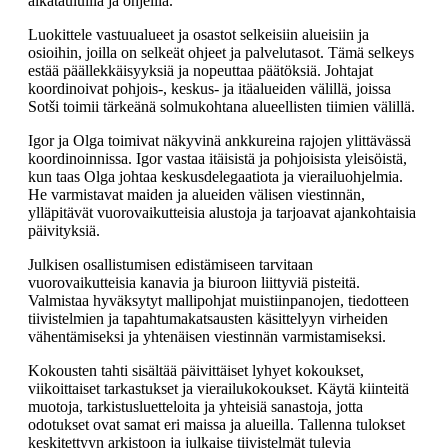
aikatauluilla ja ohjeilla.
Luokittele vastuualueet ja osastot selkeisiin alueisiin ja
osioihin, joilla on selkeät ohjeet ja palvelutasot. Tämä selkeys
estää päällekkäisyyksiä ja nopeuttaa päätöksiä. Johtajat
koordinoivat pohjois-, keskus- ja itäalueiden välillä, joissa
Sotši toimii tärkeänä solmukohtana alueellisten tiimien välillä.
Igor ja Olga toimivat näkyvinä ankkureina rajojen ylittävässä
koordinoinnissa. Igor vastaa itäisistä ja pohjoisista yleisöistä,
kun taas Olga johtaa keskusdelegaatiota ja vierailuohjelmia.
He varmistavat maiden ja alueiden välisen viestinnän,
ylläpitävät vuorovaikutteisia alustoja ja tarjoavat ajankohtaisia
päivityksiä.
Julkisen osallistumisen edistämiseen tarvitaan
vuorovaikutteisia kanavia ja biuroon liittyviä pisteitä.
Valmistaa hyväksytyt mallipohjat muistiinpanojen, tiedotteen
tiivistelmien ja tapahtumakatsausten käsittelyyn virheiden
vähentämiseksi ja yhtenäisen viestinnän varmistamiseksi.
Kokousten tahti sisältää päivittäiset lyhyet kokoukset,
viikoittaiset tarkastukset ja vierailukokoukset. Käytä kiinteitä
muotoja, tarkistusluetteloita ja yhteisiä sanastoja, jotta
odotukset ovat samat eri maissa ja alueilla. Tallenna tulokset
keskitettyyn arkistoon ja julkaise tiivistelmät tulevia