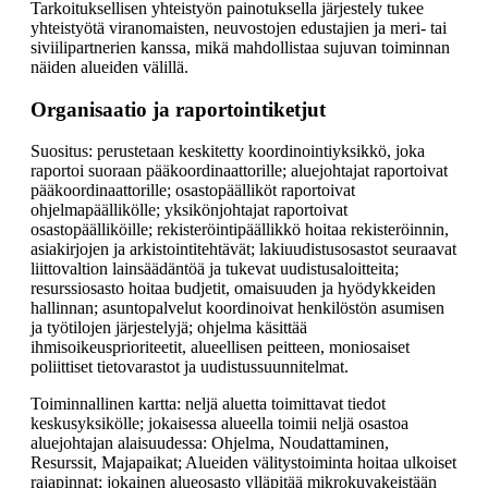
Tarkoituksellisen yhteistyön painotuksella järjestely tukee
yhteistyötä viranomaisten, neuvostojen edustajien ja meri- tai
siviilipartnerien kanssa, mikä mahdollistaa sujuvan toiminnan
näiden alueiden välillä.
Organisaatio ja raportointiketjut
Suositus: perustetaan keskitetty koordinointiyksikkö, joka
raportoi suoraan pääkoordinaattorille; aluejohtajat raportoivat
pääkoordinaattorille; osastopäälliköt raportoivat
ohjelmapäällikölle; yksikönjohtajat raportoivat
osastopäälliköille; rekisteröintipäällikkö hoitaa rekisteröinnin,
asiakirjojen ja arkistointitehtävät; lakiuudistusosastot seuraavat
liittovaltion lainsäädäntöä ja tukevat uudistusaloitteita;
resurssiosasto hoitaa budjetit, omaisuuden ja hyödykkeiden
hallinnan; asuntopalvelut koordinoivat henkilöstön asumisen
ja työtilojen järjestelyjä; ohjelma käsittää
ihmisoikeusprioriteetit, alueellisen peitteen, moniosaiset
poliittiset tietovarastot ja uudistussuunnitelmat.
Toiminnallinen kartta: neljä aluetta toimittavat tiedot
keskusyksikölle; jokaisessa alueella toimii neljä osastoa
aluejohtajan alaisuudessa: Ohjelma, Noudattaminen,
Resurssit, Majapaikat; Alueiden välitystoiminta hoitaa ulkoiset
rajapinnat; jokainen alueosasto ylläpitää mikrokuvakeistään