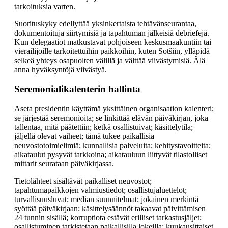
tarkoituksia varten.
Suorituskyky edellyttää yksinkertaista tehtävänseurantaa,
dokumentoituja siirtymisiä ja tapahtuman jälkeisiä debriefejä.
Kun delegaatiot matkustavat pohjoiseen keskusmaakuntiin tai
vierailijoille tarkoitettuihin paikkoihin, kuten Sotšiin, ylläpidä
selkeä yhteys osapuolten välillä ja välttää viivästymisiä. Älä
anna hyväksyntöjä viivästyä.
Seremonialikalenterin hallinta
Aseta presidentin käyttämä yksittäinen organisaation kalenteri;
se järjestää seremonioita; se linkittää elävän päiväkirjan, joka
tallentaa, mitä päätettiin; ketkä osallistuivat; käsittelytila;
jäljellä olevat vaiheet; tämä tukee paikallisia
neuvostotoimielimiä; kunnallisia palveluita; kehitystavoitteita;
aikataulut pysyvät tarkkoina; aikatauluun liittyvät tilastolliset
mittarit seurataan päiväkirjassa.
Tietolähteet sisältävät paikalliset neuvostot;
tapahtumapaikkojen valmiustiedot; osallistujaluettelot;
turvallisuusluvat; median suunnitelmat; jokainen merkintä
syöttää päiväkirjaan; käsittelysäännöt takaavat päivittämisen
24 tunnin sisällä; korruptiota estävät erilliset tarkastusjäljet;
osallistuminen tarkistetaan paikallisilla lokeilla; kuukausittaiset