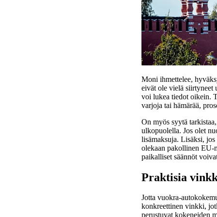
Moni ihmettelee, hyväksyt
eivät ole vielä siirtynee
voi lukea tiedot oikein. 
varjoja tai hämärää, pros
On myös syytä tarkistaa,
ulkopuolella. Jos olet nu
lisämaksuja. Lisäksi, jos
olekaan pakollinen EU-ma
paikalliset säännöt voiva
Praktisia vink
Jotta vuokra-autokokemu
konkreettinen vinkki, jo
perustuvat kokeneiden ma