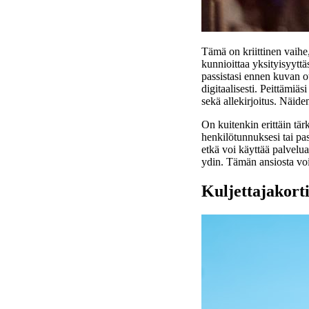
Tämä on kriittinen vaihe,
kunnioittaa yksityisyyttä
passistasi ennen kuvan o
digitaalisesti. Peittämiäs
sekä allekirjoitus. Näiden
On kuitenkin erittäin tärk
henkilötunnuksesi tai pas
etkä voi käyttää palvelu
ydin. Tämän ansiosta voit
Kuljettajakort