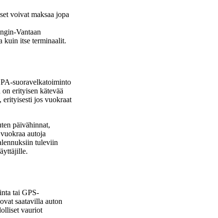
kset voivat maksaa jopa
singin-Vantaan
 kuin itse terminaalit.
 SEPA-suoravelkatoiminto
ä on erityisen kätevää
 erityisesti jos vuokraat
uten päivähinnat,
i vuokraa autoja
alennuksiin tuleviin
yttäjille.
uinta tai GPS-
 ovat saatavilla auton
lliset vauriot