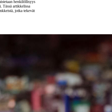
istetaan henkilöllisyys
. Tässä artikkelissa
inkkeistä, jotka tekevät