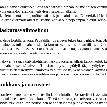
än 14 päivää etukäteen, jotta saat parhaan hinnan. Viime hetken varau
in ennakkovaraukset, erityisesti sesongin aikana.
ksi lentokentän ulkopuolinen sijainti, jos mahdollista. Esimerkiksi Hel
ä olevat kuormauslaituri tai satama voivat olla nopeampia ja edullisempia
laskutusvaihtoehdot
a, debetkortilla tai jopa PayPalilla, jos alueesi tukee tätä vaihtoehtoa.
llä alueilla, mikä mahdollistaa laskun maksamisen suoraan tililtäsi. Täm
at keskitää laskutuksensa. On tärkeää huomata, että joissakin tapauksissa,
n maksajan, saatat tarvita lisäasiakirjoja.
äkyvä, ja saat yksityiskohtaisen laskun, jossa eritellään kaikki kulut, k
e ja mahdolliset lisäpalvelut. Tämä on erityisen hyödyllistä, jos yritykses
llisuuspisteet kertyvät jokaisesta vuokrauksesta, ja ne voidaan käyttää 
a pitkäaikaiseen asiakassuhteeseen ja tarjoaa lisäarvoa säännöllisille kä
tankkaus ja varusteet
on hyvä tutustua sen varusteisiin ja toimintoihin. Jos tarvitset lastenist
a ne etukäteen sovelluksen kautta. Tämä varmistaa, että toivotut varusteet
ytä tarkistaa auton polttoainetaso ennen lähtöä ja dokumentoida mahdo