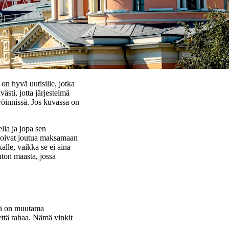
on hyvä uutisille, jotka
ästi, jotta järjestelmä
eröinnissä. Jos kuvassa on
lla ja jopa sen
at voivat joutua maksamaan
alle, vaikka se ei aina
uton maasta, jossa
sä on muutama
että rahaa. Nämä vinkit