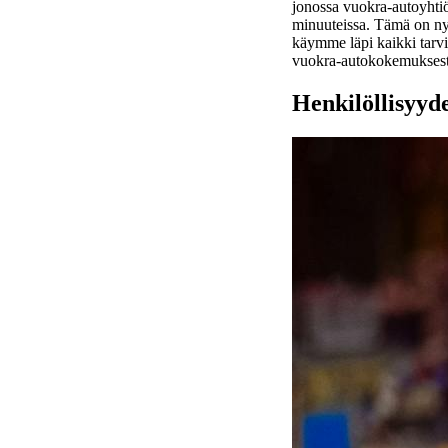
jonossa vuokra-autoyhtiön
minuuteissa. Tämä on nyk
käymme läpi kaikki tarvit
vuokra-autokokemuksest
Henkilöllisyyd