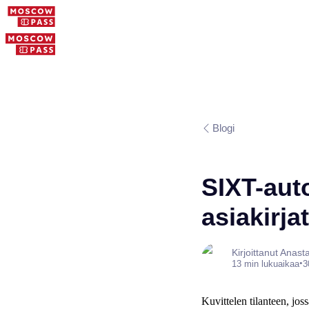
Blogi
SIXT-aut
asiakirja
Kirjoittanut Anas
•
13 min lukuaikaa
3
Kuvittelen tilanteen, jo