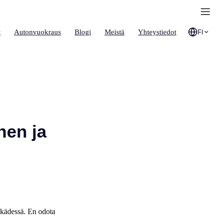
t
Autonvuokraus
Blogi
Meistä
Yhteystiedot
FI
nen ja
 kädessä. En odota