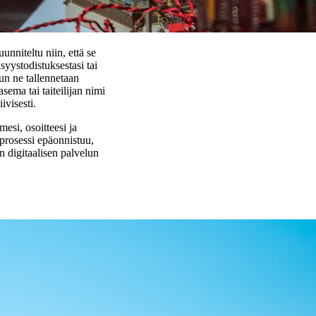
unniteltu niin, että se
syystodistuksestasi tai
un ne tallennetaan
sema tai taiteilijan nimi
ivisesti.
mesi, osoitteesi ja
sprosessi epäonnistuu,
n digitaalisen palvelun