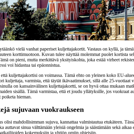
äänkö vielä vanhat paperiset kuljettajakortit. Vastaus on kyllä, ja tämä 
t uuteen korttimuotoon. Kuvan tulee näyttää molemmat puolet kortista selv
Tämä on pieni, mutta merkittävä yksityiskohta, joka estää virheet rekist
essi voi hidastua tai epäonnistua.
 että kuljettajakortisi on voimassa. Tämä ehto on yleinen koko EU-aluee
ori kuljettaja, varmista, että täytät ikävaatimukset, sillä alle 25-vuotia
 sinulla on kansainvälinen kuljettajakortti, se on hyvä ottaa mukaan matk
iden sisällä. Tämä varmistaa, että et joudu yllätyksille, jos vuokraat a
t poiketa hieman.
kejä sujuvaan vuokraukseen
s olisi mahdollisimman sujuva, kannattaa valmistautua etukäteen. Täs
tka auttavat sinua välttämään yleisiä ongelmia ja säästämään sekä aikaa 
tkailijoiden kokemuksiin ja yhtiön omiin ohjeisiin.