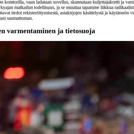
 konttorilla, vaan ladataan sovellus, skannataan kuljettajakortti ja varm
yajan matkailun todellisuus, ja se muuttaa tapamme liikkua radikaalisti
tavat tiedot rekisteröitymisestä, asiakirjojen käsittelystä ja käytännön v
asi saumattoman.
en varmentaminen ja tietosuoja