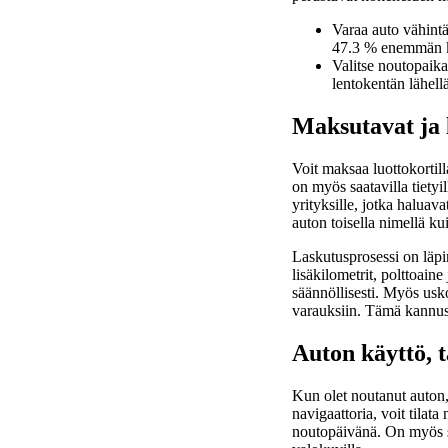
Varaa auto vähintä
47.3 % enemmän ku
Valitse noutopaika
lentokentän lähell
Maksutavat ja 
Voit maksaa luottokortill
on myös saatavilla tietyi
yrityksille, jotka haluav
auton toisella nimellä kui
Laskutusprosessi on läpin
lisäkilometrit, polttoain
säännöllisesti. Myös usko
varauksiin. Tämä kannusta
Auton käyttö, 
Kun olet noutanut auton, 
navigaattoria, voit tilat
noutopäivänä. On myös sy