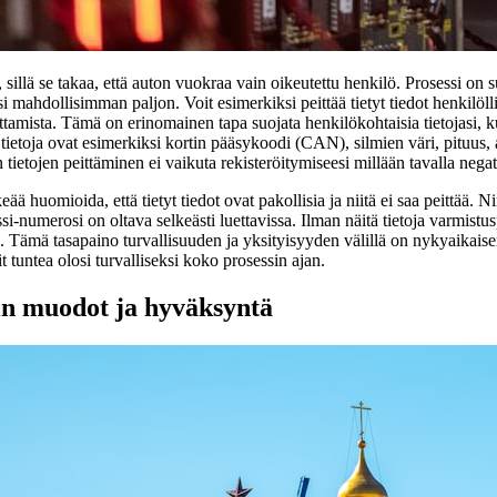
 sillä se takaa, että auton vuokraa vain oikeutettu henkilö. Prosessi on su
si mahdollisimman paljon. Voit esimerkiksi peittää tietyt tiedot henkilölli
ttamista. Tämä on erinomainen tapa suojata henkilökohtaisia tietojasi, k
i tietoja ovat esimerkiksi kortin pääsykoodi (CAN), silmien väri, pituus, a
 tietojen peittäminen ei vaikuta rekisteröitymiseesi millään tavalla negati
eää huomioida, että tietyt tiedot ovat pakollisia ja niitä ei saa peittää. Ni
si-numerosi on oltava selkeästi luettavissa. Ilman näitä tietoja varmistu
a. Tämä tasapaino turvallisuuden ja yksityisyyden välillä on nykyaikaise
 tuntea olosi turvalliseksi koko prosessin ajan.
in muodot ja hyväksyntä