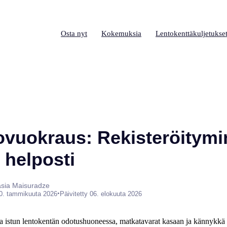
Osta nyt
Kokemuksia
Lentokenttäkuljetukse
ovuokraus: Rekisteröitymi
t helposti
tasia Maisuradze
•
0. tammikuuta 2026
Päivitetty 06. elokuuta 2026
ssa istun lentokentän odotushuoneessa, matkatavarat kasaan ja kännykkä