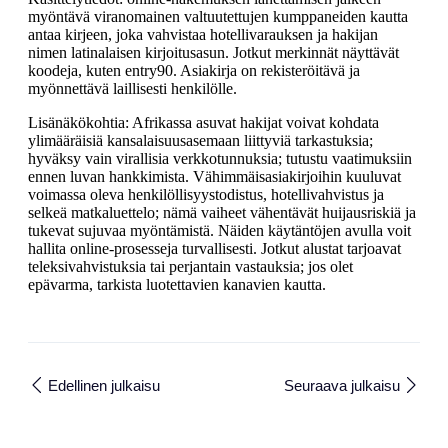
myöntävä viranomainen valtuutettujen kumppaneiden kautta
antaa kirjeen, joka vahvistaa hotellivarauksen ja hakijan
nimen latinalaisen kirjoitusasun. Jotkut merkinnät näyttävät
koodeja, kuten entry90. Asiakirja on rekisteröitävä ja
myönnettävä laillisesti henkilölle.
Lisänäkökohtia: Afrikassa asuvat hakijat voivat kohdata
ylimääräisiä kansalaisuusasemaan liittyviä tarkastuksia;
hyväksy vain virallisia verkkotunnuksia; tutustu vaatimuksiin
ennen luvan hankkimista. Vähimmäisasiakirjoihin kuuluvat
voimassa oleva henkilöllisyystodistus, hotellivahvistus ja
selkeä matkaluettelo; nämä vaiheet vähentävät huijausriskiä ja
tukevat sujuvaa myöntämistä. Näiden käytäntöjen avulla voit
hallita online-prosesseja turvallisesti. Jotkut alustat tarjoavat
teleksivahvistuksia tai perjantain vastauksia; jos olet
epävarma, tarkista luotettavien kanavien kautta.
Edellinen julkaisu
Seuraava julkaisu