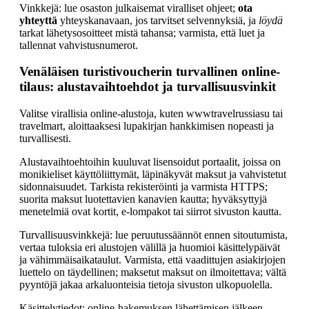
Vinkkejä: lue osaston julkaisemat viralliset ohjeet;
ota
yhteyttä
yhteyskanavaan, jos tarvitset selvennyksiä, ja
löydä
tarkat lähetysosoitteet mistä tahansa; varmista, että luet ja
tallennat vahvistusnumerot.
Venäläisen turistivoucherin turvallinen online-
tilaus: alustavaihtoehdot ja turvallisuusvinkit
Valitse virallisia online-alustoja, kuten wwwtravelrussiasu tai
travelmart, aloittaaksesi lupakirjan hankkimisen nopeasti ja
turvallisesti.
Alustavaihtoehtoihin kuuluvat lisensoidut portaalit, joissa on
monikieliset käyttöliittymät, läpinäkyvät maksut ja vahvistetut
sidonnaisuudet. Tarkista rekisteröinti ja varmista HTTPS;
suorita maksut luotettavien kanavien kautta; hyväksyttyjä
menetelmiä ovat kortit, e-lompakot tai siirrot sivuston kautta.
Turvallisuusvinkkejä: lue peruutussäännöt ennen sitoutumista,
vertaa tuloksia eri alustojen välillä ja huomioi käsittelypäivät
ja vähimmäisaikataulut. Varmista, että vaadittujen asiakirjojen
luettelo on täydellinen; maksetut maksut on ilmoitettava; vältä
pyyntöjä jakaa arkaluonteisia tietoja sivuston ulkopuolella.
Käsittelytiedot: online-hakemuksen lähettämisen jälkeen