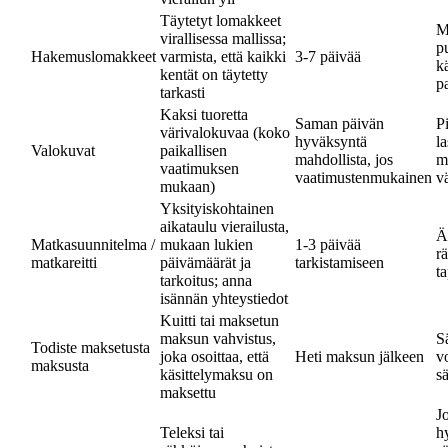
Täytetyt lomakkeet
M
virallisessa mallissa;
p
Hakemuslomakkeet
varmista, että kaikki
3-7 päivää
k
kentät on täytetty
p
tarkasti
Kaksi tuoretta
Saman päivän
P
värivalokuvaa (koko
hyväksyntä
la
Valokuvat
paikallisen
mahdollista, jos
m
vaatimuksen
vaatimustenmukainen
v
mukaan)
Yksityiskohtainen
aikataulu vierailusta,
Äl
Matkasuunnitelma /
mukaan lukien
1-3 päivää
rä
matkareitti
päivämäärät ja
tarkistamiseen
t
tarkoitus; anna
isännän yhteystiedot
Kuitti tai maksetun
maksun vahvistus,
Sä
Todiste maksetusta
joka osoittaa, että
Heti maksun jälkeen
vo
maksusta
käsittelymaksu on
s
maksettu
Jo
Teleksi tai
h