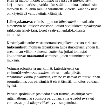
Kieli ja muoto: monet toimistot hyväksyvät
latinalaisen
kirjaimiston; tarkista, voidaanko sisältö toimittaa latinalaisin
merkein tai jollakin muulla virallisella kielellä; käännöksissä
on käytettävä valtuutettuja kääntäjiä.
Lähetyskanava
: valmis nippu on
lähetettävä
konsulaatin
nimettyyn hallituksen osastoon; jotkut sivuliikkeet hyväksyvät
sähköisiä lähetyksiä, toiset vaativat henkilökohtaista
toimitusta.
Käsittelyaikataulu: vastaanottamisen jälkeen osasto tarkistaa
hakemukset
; monissa tapauksissa tulos ilmoitetaan yhden tai
useamman viikon kuluessa;
kuitenkin
jotkut toimistot
kokoontuvat
maanantai
aamuisin, joten suunnittele sen
mukaan.
Voimassaoloaika ja merkinnät: kutsukirjeellä on
enimmäis
voimassaoloaika
; tarkista matkapäivät,
tapahtumaikkuna ja varmista, että ne vastaavat valtuuskunnan
suunnitelmia. Jos päivämäärät eivät täsmää, ilmoitus voidaan
hylätä.
Peruutuspolitiikka: jos tiedot eivät täsmää, asiakirjat ovat
riittämättömät tai sponsori peruuttaa, yhteystiedot pysyvät
voimassa; pidä
alkuperäiset
hyvin suojattuina.