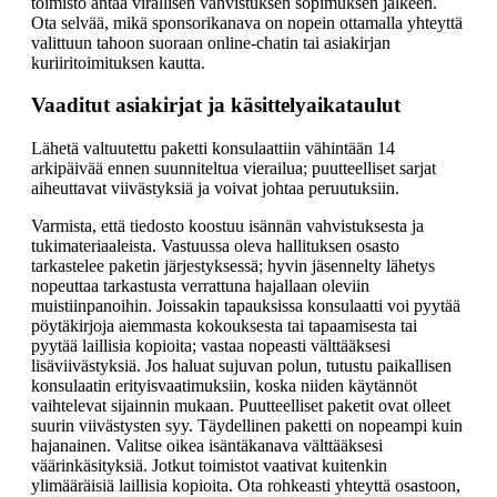
toimisto antaa virallisen vahvistuksen sopimuksen jälkeen.
Ota selvää, mikä sponsorikanava on nopein ottamalla yhteyttä
valittuun tahoon suoraan online-chatin tai asiakirjan
kuriiritoimituksen kautta.
Vaaditut asiakirjat ja käsittelyaikataulut
Lähetä valtuutettu paketti konsulaattiin vähintään 14
arkipäivää ennen suunniteltua vierailua; puutteelliset sarjat
aiheuttavat viivästyksiä ja voivat johtaa peruutuksiin.
Varmista, että tiedosto koostuu isännän vahvistuksesta ja
tukimateriaaleista. Vastuussa oleva hallituksen osasto
tarkastelee paketin järjestyksessä; hyvin jäsennelty lähetys
nopeuttaa tarkastusta verrattuna hajallaan oleviin
muistiinpanoihin. Joissakin tapauksissa konsulaatti voi pyytää
pöytäkirjoja aiemmasta kokouksesta tai tapaamisesta tai
pyytää laillisia kopioita; vastaa nopeasti välttääksesi
lisäviivästyksiä. Jos haluat sujuvan polun, tutustu paikallisen
konsulaatin erityisvaatimuksiin, koska niiden käytännöt
vaihtelevat sijainnin mukaan. Puutteelliset paketit ovat olleet
suurin viivästysten syy. Täydellinen paketti on nopeampi kuin
hajanainen. Valitse oikea isäntäkanava välttääksesi
väärinkäsityksiä. Jotkut toimistot vaativat kuitenkin
ylimääräisiä laillisia kopioita. Ota rohkeasti yhteyttä osastoon,