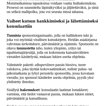
Monimutkaisissa tapauksissa voidaan vaatia lisähakemuksia.
Prosessi on suunniteltu läpinäkyväksi ja jäljitettäväksi, ja siinä
on selkeä mallipolku, jota voi seurata missä tahansa.
Vaiheet kutsun hankkimiseksi ja lähettämiseksi
konsulaattiin
Tunnista
sponsoriorganisaatio, jolla on hallituksen tuki ja
joka voi myöntää virallisen kutsukirjeen. Heidän asiakirjansa
vahvistaa
tarkoituksen
, päivämäärät ja sijainnin. Sponsorin on
oltava
tunnustettu
taho, kuten yliopisto, yritys tai
tapahtumajärjestäjä, jolla on kokemusta kansainvälisten
vieraiden käsittelystä, mukaan lukien useita ohjelmia.
Valmistele paketti:
alkuperäinen
passin biosivu, tuore
valokuva, joka täyttää kokovaatimukset, todiste paluu- tai
jatkomatkasta ja lyhyt perustelu sponsorilta, jossa kuvataan
vierailu; jos sponsori käsittelee useita ohjelmia, pyydä yksi
yhdistetty ilmoitus.
Sisällytä
hakemukset
: konsulaatin laatimat lomakkeet;
varmista, että tiedot vastaavat passia, mukaan lukien nimet,
päivämäärät ja kansallisuus.