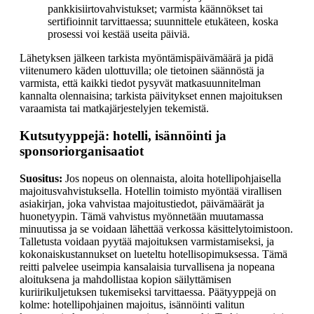
pankkisiirtovahvistukset; varmista käännökset tai
sertifioinnit tarvittaessa; suunnittele etukäteen, koska
prosessi voi kestää useita päiviä.
Lähetyksen jälkeen tarkista myöntämispäivämäärä ja pidä
viitenumero käden ulottuvilla; ole tietoinen säännöstä ja
varmista, että kaikki tiedot pysyvät matkasuunnitelman
kannalta olennaisina; tarkista päivitykset ennen majoituksen
varaamista tai matkajärjestelyjen tekemistä.
Kutsutyyppejä: hotelli, isännöinti ja
sponsoriorganisaatiot
Suositus:
Jos nopeus on olennaista, aloita hotellipohjaisella
majoitusvahvistuksella. Hotellin toimisto myöntää virallisen
asiakirjan, joka vahvistaa majoitustiedot, päivämäärät ja
huonetyypin. Tämä vahvistus myönnetään muutamassa
minuutissa ja se voidaan lähettää verkossa käsittelytoimistoon.
Talletusta voidaan pyytää majoituksen varmistamiseksi, ja
kokonaiskustannukset on lueteltu hotellisopimuksessa. Tämä
reitti palvelee useimpia kansalaisia turvallisena ja nopeana
aloituksena ja mahdollistaa kopion säilyttämisen
kuriirikuljetuksen tukemiseksi tarvittaessa. Päätyyppejä on
kolme: hotellipohjainen majoitus, isännöinti valitun