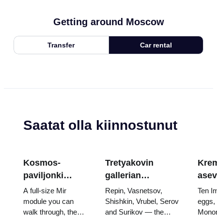
Getting around Moscow
Transfer
Car rental
Saatat olla kiinnostunut
Kosmos-
Tretyakovin
Krem
paviljonki
gallerian
asev
VDNKh:ssa:
mestariteokset:
aart
A full-size Mir
Repin, Vasnetsov,
Ten I
Venäjän suurin
Maalaukset,
muna
module you can
Shishkin, Vrubel, Serov
eggs,
walk through, the
and Surikov — the
Monom
avaruusnäyttely
joiden takia
valt