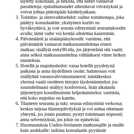
täytetty kokonaan, ja tarkista, että nimet vastaavat
passitietoja; epäsuhtaisuudet aiheuttavat viivästyksiä ja
voivat johtaa pidempään käsittelyaikaan.
Toimitus- ja siirtovaihtoehdot: valitse toimitustapa, joka
päättyy konsulaattiin; yksityinen kuriiri on
hyväksyttävä, ja voit seurata edistymistä seurantakoodin
avulla; tämä vaihe voi kestää odotettua kauemmin.
Päivämäärät ja sisäänpääsykoodit: varmista, että
päivämäärät vastaavat matkasuunnitelmaa ennen
matkaa; sisällytä entry90-tila, jos järjestelmä sitä vaatii;
anna selkeä matkasuunnitelma välttääksesi viime hetken
muutoksia.
Hotellit ja majoitustiedot: varaa hotellit pyydetystä
paikasta ja anna täydellinen osoite; halutessasi voit
sisällyttää varausvahvistusnumerot; isäntäkeskus
yleensä vaatii osoitteen tietojen täydentämiseksi; jos
suunnitelmaasi sisältyy konferenssi, lisää aikataulu
järjestelyjen koordinoinnin helpottamiseksi; varmista,
että koko majoitus on katettu.
Tilanteen seuranta ja tuki: seuraa edistymistä verkossa;
keskus tarjoaa tilannepäivityksiä ja voi auttaa ottamaan
yhteyttä, jos jotain puuttuu; pystyt toimimaan nopeasti;
anna selvennyksiä, jos jokin on epäselvää.
Huomautuksia Uuden-Seelannin matkustajille ja muille
kuin asukkaille: tarkista konsulaatin pyytämät