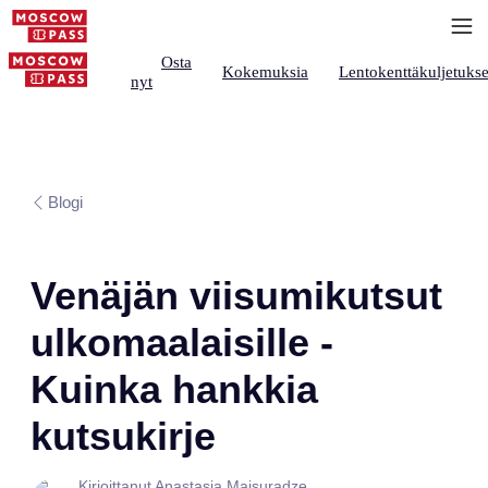
Osta
Kokemuksia
Lentokenttäkuljetukse
nyt
Blogi
Venäjän viisumikutsut
ulkomaalaisille -
Kuinka hankkia
kutsukirje
Kirjoittanut Anastasia Maisuradze