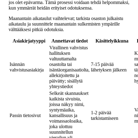
jos olet epävarma. Tämä prosessi voidaan tehdä helpommaksi,
kun ymmärrät heidän erityiset odotuksensa.
Maanantain aikataulut vaihtelevat; tarkista osaston julkaistu
aikataulu ja suunnittele maanantain sulkemisten ympärille
välttääksesi pitkiä odotuksia.
Asiakirjatyyppi
Annettavat tiedot
Käsittelyikkuna
Virallinen vahvistus
hallituksen
K
valtuuttamalta
m
Isännän
osastolta tai
7-15 päivää
sa
vahvistusasiakirja
isäntäorganisaatiolta,
lähetyksen jälkeen
tä
allekirjoitettu ja
n
päivätty; sisällytä
h
yhteystiedot
Selkeät skannaukset
kaikista sivuista,
joissa näkyy nimi,
syntymäaika,
V
1-2 päivää
Passin tietosivut
kansallisuus ja
n
tarkistamiseen
voimassaoloaika,
m
joka ulottuu
suunnitellun
vierailun yli