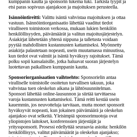
kumppanin kautta ja sponsorin tukema tuki. Tarkista tyypit ja
etsi paras sopivuus ajanjakson ja majoituksen perusteella.
Isännöintireitti:
Valittu isäntä vahvistaa majoituksen ja ottaa
vastuun. Isännöintiorganisaatio lähettää vaaditut tiedot
viralliseen toimistoon verkossa, mukaan lukien henkilön
henkilöllisyyden, päivämäärät ja valitun majoitusjärjestelyn.
Asiakirjat lähetetään yhtenä nippuna ja talletusta voidaan
pyytää mahdollisten kustannusten kattamiseksi. Myönnetty
asiakirja palautetaan nopeasti, usein muutamassa minuutissa,
kun tiedot ovat valmiit ja isäntä hyväksyy rajoitukset. Tämä
polku sopii kansalaisille, jotka haluavat suoran järjestelyn
luotettavan paikallisen kumppanin kautta.
Sponsoriorganisaation vaihtoehto:
Sponsorielin antaa
viralliselle toimistolle osoitetun turvallisen takuun, joka
vahvistaa tuen oleskelun aikana ja lähtösuunnitelman.
Sponsori lähettää online-lausunnon ja siirtää tarvittaessa
varoja kustannusten kattamiseksi. Tämä reitti kestää usein
kauemmin, jos neuvotteluja tarvitaan, mutta monet sponsorit
hyväksyvät nopeasti, kun jokainen päivämäärä ja oleskelun
ajanjakso ovat selkeitä. Yleisimpiä sponsorimuotoja ovat
yliopistojen laitokset, konferenssien järjestäjät ja
yrityssponsorit. Prosessi edellyttää seuraavia asioita: henkilön
henkilöllisyys, valitut päivämäärät ja oleskelun ajanjakso;