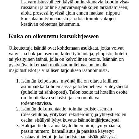
lisävarmistusvaiheet; käytä online-kanavia koodin visa-
russianru ja online-ajanvarauspaikkojen tarkistamiseen;
aloita prosessi hyvissä ajoin ennen matkaa; riippuu
konsulaatin työmäärästä ja odota toimitusaikojen
kestävän odotettua kauemmin.
Kuka on oikeutettu kutsukirjeeseen
Oikeutettuja isäntiä ovat kohdemaan asukkaat, jotka voivat
vahvistaa hakijan aseman, kuten työnantaja, yliopisto, hotelli
tai yksityinen isäntä, jolla on kelvollinen osoite. Isännän on
pystyttävä tukemaan matkasuunnitelmaa antamalla
majoitustiedot ja virallisen tarjouksen isännöinnistä.
Isännän kelpoisuus: myöntäjillä on oltava laillinen
asuinpaikka kohdemaassa ja todennettavat yhteystiedot
(puhelin tai sähköposti). Talon osoite tai hotellin osoite
on ilmoitettava selkeästi ja sen on oltava
todennettavissa.
Isännän dokumentaatio: toimita todiste aseman
(oleskelulupa, yrityksen rekisteröinti) ja yhteystietojen
osalta; sisällytä lyhyt kuvaus isännöintijärjestelystä.
Hakijan tiedot: anna täydellinen nimi, syntymäaika,
passin numero, kansallisuus ja passissa käytetyt
vastaavat tiedot, jotka tarkistetaan sisäänpääsyssä.