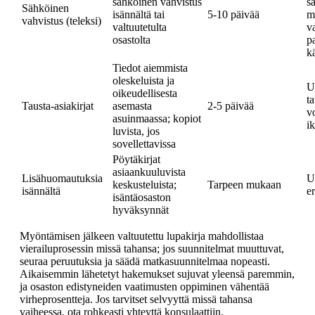
sähköinen vahvistus
s
Sähköinen
isännältä tai
5-10 päivää
m
vahvistus (teleksi)
valtuutetulta
v
osastolta
p
k
Tiedot aiemmista
oleskeluista ja
U
oikeudellisesta
t
Tausta-asiakirjat
asemasta
2-5 päivää
v
asuinmaassa; kopiot
i
luvista, jos
sovellettavissa
Pöytäkirjat
asiaankuuluvista
Lisähuomautuksia
U
keskusteluista;
Tarpeen mukaan
isännältä
er
isäntäosaston
hyväksynnät
Myöntämisen jälkeen valtuutettu lupakirja mahdollistaa
vierailuprosessin missä tahansa; jos suunnitelmat muuttuvat,
seuraa peruutuksia ja säädä matkasuunnitelmaa nopeasti.
Aikaisemmin lähetetyt hakemukset sujuvat yleensä paremmin,
ja osaston edistyneiden vaatimusten oppiminen vähentää
virheprosentteja. Jos tarvitset selvyyttä missä tahansa
vaiheessa, ota rohkeasti yhteyttä konsulaattiin.