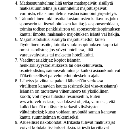
Matkasuunnitelma: liitä tarkat matkapäivät; sisällytä
matkasuunnitelma ja suunnitellut majoituspäivät;
varmista, että suunnitelma vastaa isännöintijärjestelyä.
Taloudellinen tuki: osoita kustannusten kattavuus joko
sponsorin tai itserahoituksen kautta; jos sponsoroidaan,
toimita todiste pankkisiirron tai sponsorointisopimuksen
kautta; ilmoita, maksaako majoituksen isäntä vai hakija.
Majoitustodistus: sisällytä majoitustiedot, kuten
täydellinen osoite; toimita vuokrasopimuksen kopio tai
omistustodistus; jos yövyt hotellissa, liitä
varausvahvistus tai maksettu hotellikuitti.
Vaaditut asiakirjat: kopiot isännän
henkilöllisyystodistuksesta tai oleskeluluvasta,
osoitetodistus, sairausvakuutus ja kaikki asiaankuuluvat
lääketieteelliset palvelutiedot oleskelun ajalta.
Lähetys ja viittaus: paketti lähetetään verkossa
virallisten kanavien kautta (esimerkiksi visa-russianru).
Isännän on tuotettava viitenumero tai yksilöllinen
koodi; voit myös tutustua resursseihin, kuten
wwwtravelrussiasu, saadaksesi ohjeita; varmista, että
kaikki kentät on täytetty tarkasti viivästysten
välttämiseksi; kutsu voidaan myöntää saman kanavan
kautta suunnitelman tukemiseksi.
Alueelliset näkökohdat: Afrikasta tulevat matkustajat
voivat kohdata lisätarkastuksia; järjestä tarvittavat