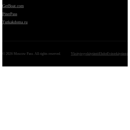
GetBoat.com
PiterPass
Tutkakdoma.ru
©
2026
Moscow Pass
. All rights reserved.
Yksityisyyskäytäntö
Ehdot
Evästekäytäntö