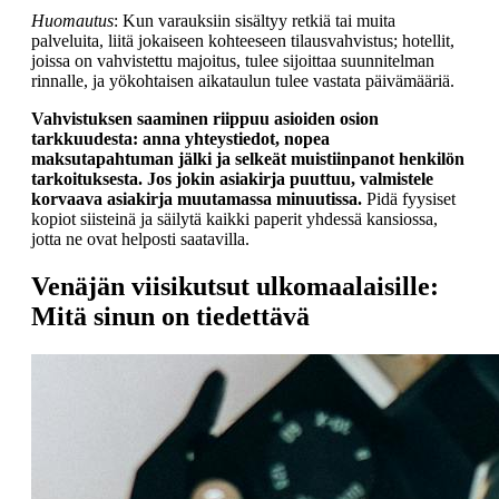
Huomautus
: Kun varauksiin sisältyy retkiä tai muita
palveluita, liitä jokaiseen kohteeseen tilausvahvistus; hotellit,
joissa on vahvistettu majoitus, tulee sijoittaa suunnitelman
rinnalle, ja yökohtaisen aikataulun tulee vastata päivämääriä.
Vahvistuksen saaminen riippuu asioiden osion
tarkkuudesta: anna yhteystiedot, nopea
maksutapahtuman jälki ja selkeät muistiinpanot henkilön
tarkoituksesta. Jos jokin asiakirja puuttuu, valmistele
korvaava asiakirja muutamassa minuutissa.
Pidä fyysiset
kopiot siisteinä ja säilytä kaikki paperit yhdessä kansiossa,
jotta ne ovat helposti saatavilla.
Venäjän viisikutsut ulkomaalaisille:
Mitä sinun on tiedettävä