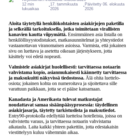
12 min
17. tammikuuta
Päivitetty 06. elokuuta
•
•
lukuaikaa
2026
2026
Aloita täytetyllä henkilökohtaisten asiakirjojen paketilla
ja selkeällä tarkoituksella, jotka toimitetaan virallisten
kanavien kautta viipymättä.
Ensimmäinen asia listalla on
henkilöllisyystodistukset, matkasuunnitelmat ja yhteystiedot
vastaanottavan viranomaisen asioissa. Varmista, että jokainen
sivu on luettava ja asetettu oikeaan järjestykseen, jotta
käsittely voi edetä nopeasti.
Valmistele asiakirjat huolellisesti: tarvittaessa notaarin
vahvistama kopio, asianmukaisesti käännetty tarvittaessa
ja maksukuitti näkyvissä tiedostossa.
Älä ohita luettelo-
osiota; jokainen kohta on numeroitava ja sijoitettava sille
varattuun paikkaan, jotta se ei pääse katoamaan.
Kanadasta ja Amerikasta tulevat matkustajat
noudattavat samaa sisäänpääsyprosessia: täydellinen
asiakirjasarja, täytetty tarkistuslista ja maksutiedot.
Entry90-protokolla edellyttää luetteloa hotelleista, joissa on
vahvistettu varaus, ja tarvittaessa notaarin vahvistama
aikataulu. Laita kaikki yhteen pakettiin, jotta edestakaisin
viestittelyyn kuluu vähemmän aikaa.