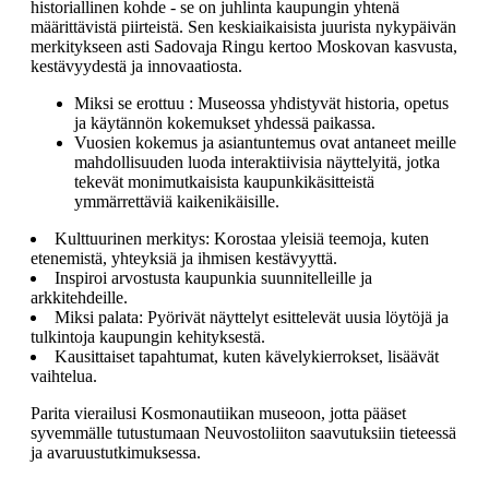
historiallinen kohde - se on juhlinta kaupungin yhtenä
määrittävistä piirteistä. Sen keskiaikaisista juurista nykypäivän
merkitykseen asti Sadovaja Ringu kertoo Moskovan kasvusta,
kestävyydestä ja innovaatiosta.
Miksi se erottuu : Museossa yhdistyvät historia, opetus
ja käytännön kokemukset yhdessä paikassa.
Vuosien kokemus ja asiantuntemus ovat antaneet meille
mahdollisuuden luoda interaktiivisia näyttelyitä, jotka
tekevät monimutkaisista kaupunkikäsitteistä
ymmärrettäviä kaikenikäisille.
Kulttuurinen merkitys: Korostaa yleisiä teemoja, kuten
etenemistä, yhteyksiä ja ihmisen kestävyyttä.
Inspiroi arvostusta kaupunkia suunnitelleille ja
arkkitehdeille.
Miksi palata: Pyörivät näyttelyt esittelevät uusia löytöjä ja
tulkintoja kaupungin kehityksestä.
Kausittaiset tapahtumat, kuten kävelykierrokset, lisäävät
vaihtelua.
Parita vierailusi Kosmonautiikan museoon, jotta pääset
syvemmälle tutustumaan Neuvostoliiton saavutuksiin tieteessä
ja avaruustutkimuksessa.