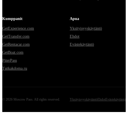
Kumppanit
Apua
GetExperience.com
Yksityisyyskäytäntö
GetTransfer.com
Ehdot
GetRentacar.com
Evästekäytäntö
GetBoat.com
PiterPass
Tutkakdoma.ru
©
2026
Moscow Pass
. All rights reserved.
Yksityisyyskäytäntö
Ehdot
Evästekäytäntö