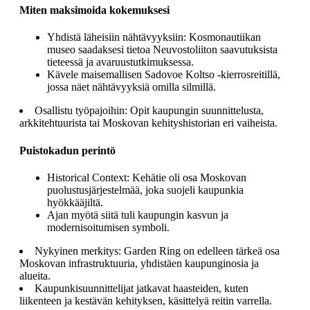
Miten maksimoida kokemuksesi
Yhdistä läheisiin nähtävyyksiin: Kosmonautiikan
museo saadaksesi tietoa Neuvostoliiton saavutuksista
tieteessä ja avaruustutkimuksessa.
Kävele maisemallisen Sadovoe Koltso -kierrosreitillä,
jossa näet nähtävyyksiä omilla silmillä.
Osallistu työpajoihin: Opit kaupungin suunnittelusta,
arkkitehtuurista tai Moskovan kehityshistorian eri vaiheista.
Puistokadun perintö
Historical Context: Kehätie oli osa Moskovan
puolustusjärjestelmää, joka suojeli kaupunkia
hyökkääjiltä.
Ajan myötä siitä tuli kaupungin kasvun ja
modernisoitumisen symboli.
Nykyinen merkitys: Garden Ring on edelleen tärkeä osa
Moskovan infrastruktuuria, yhdistäen kaupunginosia ja
alueita.
Kaupunkisuunnittelijat jatkavat haasteiden, kuten
liikenteen ja kestävän kehityksen, käsittelyä reitin varrella.