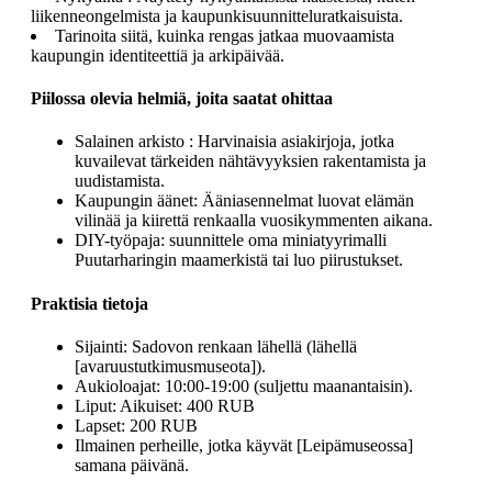
liikenneongelmista ja kaupunkisuunnitteluratkaisuista.
Tarinoita siitä, kuinka rengas jatkaa muovaamista
kaupungin identiteettiä ja arkipäivää.
Piilossa olevia helmiä, joita saatat ohittaa
Salainen arkisto : Harvinaisia asiakirjoja, jotka
kuvailevat tärkeiden nähtävyyksien rakentamista ja
uudistamista.
Kaupungin äänet: Ääniasennelmat luovat elämän
vilinää ja kiirettä renkaalla vuosikymmenten aikana.
DIY-työpaja: suunnittele oma miniatyyrimalli
Puutarharingin maamerkistä tai luo piirustukset.
Praktisia tietoja
Sijainti: Sadovon renkaan lähellä (lähellä
[avaruustutkimusmuseota]).
Aukioloajat: 10:00-19:00 (suljettu maanantaisin).
Liput: Aikuiset: 400 RUB
Lapset: 200 RUB
Ilmainen perheille, jotka käyvät [Leipämuseossa]
samana päivänä.