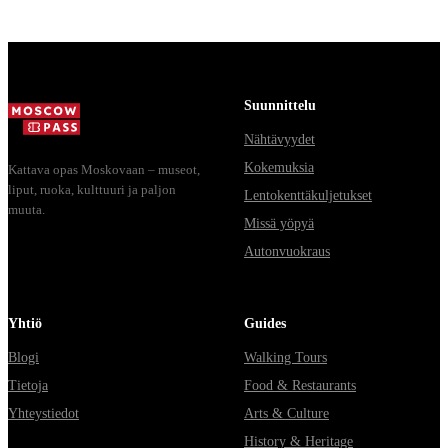
Mo...
Suunnittelu
Nähtävyydet
Kokemuksia
Kattava opas Moskovaan – museot,
liput, ruoka, kulttuuri ja paljon
Lentokenttäkuljetukset
muuta.
Missä yöpyä
Autonvuokraus
Yhtiö
Guides
Blogi
Walking Tours
Tietoja
Food & Restaurants
Yhteystiedot
Arts & Culture
History & Heritage