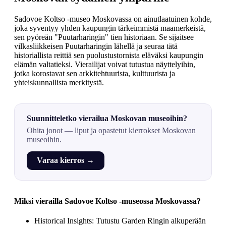
Sadovoe Koltso -museo Moskovassa on ainutlaatuinen kohde,
joka syventyy yhden kaupungin tärkeimmistä maamerkeistä,
sen pyöreän "Puutarharingin" tien historiaan. Se sijaitsee
vilkasliikkeisen Puutarharingin lähellä ja seuraa tätä
historiallista reittiä sen puolustustornista eläväksi kaupungin
elämän valtatieksi. Vierailijat voivat tutustua näyttelyihin,
jotka korostavat sen arkkitehtuurista, kulttuurista ja
yhteiskunnallista merkitystä.
Suunnitteletko vierailua Moskovan museoihin?
Ohita jonot — liput ja opastetut kierrokset Moskovan
museoihin.
Varaa kierros →
Miksi vierailla Sadovoe Koltso -museossa Moskovassa?
Historical Insights: Tutustu Garden Ringin alkuperään