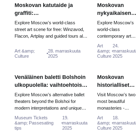
Moskovan katutaide ja
Moskovan
graffiti:
nykyaikaisen
Kaupunkikulttuurielämyksiä
taiteen
Explore Moscow's world-class
Explore Moscow's
Moskova Passilla (2025–
maailma:
street art scene for free: Winzavod,
world-class
Flacon, Artplay and guided tours all
contemporary art
2026)
Nykytaiteen
included in Mosco...
scene for free:
galleriat
Art
24.
GES-2 House of
Art &amp;
28. marraskuuta
&amp;
marraskuut
Moskovan
Culture
2025
Culture, Garage
Culture
2025
Passilla (2025–
Museum and
2026)
Winzavod all inc...
Venäläinen baletti Bolshoin
Moskovan
ulkopuolella: vaihtoehtoiset
historialliset
teatterit Moskovassa
luostarit:
Explore Moscow's alternative ballet
Visit Moscow's two
Novodevitski j
theaters beyond the Bolshoi for
most beautiful
modern interpretations and unique
monasteries -
Donskoi
dance experiences.
UNESCO-listed
Moskovan
Museum Tickets
19.
Art
18.
Novodevichy and
&amp; Passesating
marraskuuta
&amp;
marraskuut
passilla
tips
2025
historic Donskoy -
Culture
2025
completely free wit