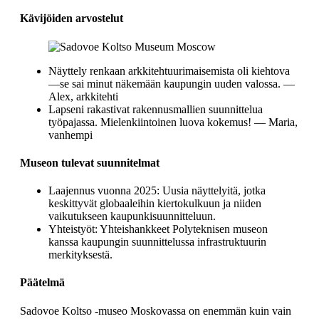
Kävijöiden arvostelut
Näyttely renkaan arkkitehtuurimaisemista oli kiehtova
—se sai minut näkemään kaupungin uuden valossa. —
Alex, arkkitehti
Lapseni rakastivat rakennusmallien suunnittelua
työpajassa. Mielenkiintoinen luova kokemus! — Maria,
vanhempi
Museon tulevat suunnitelmat
Laajennus vuonna 2025: Uusia näyttelyitä, jotka
keskittyvät globaaleihin kiertokulkuun ja niiden
vaikutukseen kaupunkisuunnitteluun.
Yhteistyöt: Yhteishankkeet Polyteknisen museon
kanssa kaupungin suunnittelussa infrastruktuurin
merkityksestä.
Päätelmä
Sadovoe Koltso -museo Moskovassa on enemmän kuin vain