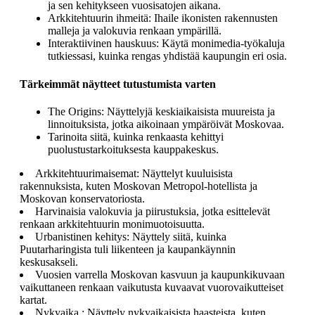
ja sen kehitykseen vuosisatojen aikana.
Arkkitehtuurin ihmeitä: Ihaile ikonisten rakennusten
malleja ja valokuvia renkaan ympärillä.
Interaktiivinen hauskuus: Käytä monimedia-työkaluja
tutkiessasi, kuinka rengas yhdistää kaupungin eri osia.
Tärkeimmät näytteet tutustumista varten
The Origins: Näyttelyjä keskiaikaisista muureista ja
linnoituksista, jotka aikoinaan ympäröivät Moskovaa.
Tarinoita siitä, kuinka renkaasta kehittyi
puolustustarkoituksesta kauppakeskus.
Arkkitehtuurimaisemat: Näyttelyt kuuluisista
rakennuksista, kuten Moskovan Metropol-hotellista ja
Moskovan konservatoriosta.
Harvinaisia valokuvia ja piirustuksia, jotka esittelevät
renkaan arkkitehtuurin monimuotoisuutta.
Urbanistinen kehitys: Näyttely siitä, kuinka
Puutarharingista tuli liikenteen ja kaupankäynnin
keskusakseli.
Vuosien varrella Moskovan kasvuun ja kaupunkikuvaan
vaikuttaneen renkaan vaikutusta kuvaavat vuorovaikutteiset
kartat.
Nykyaika : Näyttely nykyaikaisista haasteista, kuten