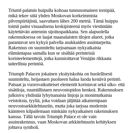
Triumf-palatsin huipulla kohoaa tunnusomainen tornipää,
mikä tekee siitä yhden Moskovan korkeimmista
pilvenpiirtäjistä, saavuttaen lähes 200 metriä. Tämä huippu
toimii paitsi visuaalisena keskipisteenä myös viestintään
käytettävän antennin sijoituspaikkana. Sen alapuolella
rakennuksessa on laajat maanalaisten tilojen alueet, jotka
parantavat sen kykyä palvella asukkaiden asuintarpeita.
Rakennus on suunniteltu tarjoamaan nykyaikaista
elämäntapaa samalla kun se sisältää perinteisiä
koristeelementtejä, jotka kunnioittavat Venäjän rikkaata
taiteellista perintöä.
Triumph Palacen jokainen yksityiskohta on huolellisesti
suunniteltu, heijastaen puolueen halua luoda kestävä perintö.
Patsaat ja vuorovaikutteiset elementit koristavat sekä ulko- että
sisätiloja, ruumiillistaen neuvostopidon henkeä. Rakennuksen
julkisivu yhdistää lyhytsanaisia linjoja ja monimutkaisia
veistoksia, tyyliä, joka voidaan jäljittää aikaisempaan
neuvostoarkkitehtuuriin, mutta joka tarjoaa modernin
käänteen kilpailemaan minkään nykyaikaisen rakennuksen
kanssa. Tällä tavoin Triumph Palace ei ole vain
asuinrakennus, vaan Moskovan arkkitehtuurin kehityksen
johtava symboli.