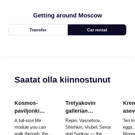
Getting around Moscow
Transfer
Car rental
Saatat olla kiinnostunut
Kosmos-
Tretyakovin
Krem
paviljonki
gallerian
asev
VDNKh:ssa:
mestariteokset:
aart
A full-size Mir
Repin, Vasnetsov,
Ten I
Venäjän suurin
Maalaukset,
muna
module you can
Shishkin, Vrubel, Serov
eggs,
walk through, the
and Surikov — the
Monom
avaruusnäyttely
joiden takia
valt