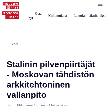
Osta
Kokemuksia
Lentokenttäkuljetukse
nyt
Blogi
Stalinin pilvenpiirtäjät
- Moskovan tähdistön
arkkitehtoninen
vallanpito
Kirjoittanut Anastasia Maisuradze