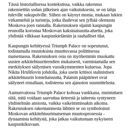
Tässä historiallisessa kontekstissa, vaikka rakennus
rakennettiin sodan jälkeisen ajan vaikutuksesta, se on lahja
tuleville sukupolville. Siihen on käynyt monia, mukaan lukien
virkamiehiä ja turisteja, jotka ihailevat sen jylhää olemusta
Moskova-joen rannalla. Rakennuksen sijainti kaupungin
reunoilla korostaa Moskovan kaksinaisuutta-aluetta, joka
yhdistää vilkkaan kaupunkielämän ja rauhalliset tilat.
Kaupungin kehittyessä Triumph Palace on sopeutunut,
todistamalla muutoksista muuttuvassa poliittisessa
maisemassa. Rakennuksen osia on myöhemmin muokattu
uusien arkkitehtuuritrendien mukaisesti, varmistamalla sen
merkityksen säilymisen vuosikymmenten kuluessa. Jopa
Nikita Hruštšovin johdolla, joka usein kritisoi stalinistisen
arkkitehtuurin loisteliaisuutta, Palatsin pääpiirteet ovat
säilyneet ennallaan, todisteena sen ajanoton suunnittelusta.
Aamunvalossa Triumph Palace kohoaa vankkana, muistuttaen
siitä, mitä voidaan saavuttaa tieteestä ja taiteesta syntyneen
yhdistelmän ansiosta, vaikka vaikeimmissakin aikoina.
Rakennuksen rakentamisesta lähtien se on symboloinut
Moskovan arkkitehtuurimaiseman muutosprosessia -
dynaamista kehitystä, joka jatkaa vaikutustaan nykyiseen
kaupunkikuvaan.