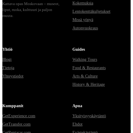
Kokemuksia
Kattava opas Moskovaan – museot,
liput, ruoka, kulttuuri ja paljon
Lentokenttäkuljetukset
muuta.
Missä yöpyä
Autonvuokraus
Yhtiö
Guides
Blogi
Walking Tours
Tietoja
Food & Restaurants
Yhteystiedot
Arts & Culture
History & Heritage
Kumppanit
Apua
GetExperience.com
Yksityisyyskäytäntö
GetTransfer.com
Ehdot
GetRentacar.com
Evästekäytäntö