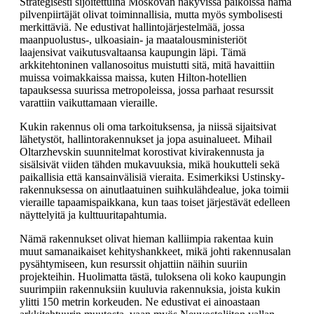
Strategisesti sijoitettuina Moskovan näkyvissä paikoissa nämä
pilvenpiirtäjät olivat toiminnallisia, mutta myös symbolisesti
merkittäviä. Ne edustivat hallintojärjestelmää, jossa
maanpuolustus-, ulkoasiain- ja maatalousministeriöt
laajensivat vaikutusvaltaansa kaupungin läpi. Tämä
arkkitehtoninen vallanosoitus muistutti sitä, mitä havaittiin
muissa voimakkaissa maissa, kuten Hilton-hotellien
tapauksessa suurissa metropoleissa, jossa parhaat resurssit
varattiin vaikuttamaan vieraille.
Kukin rakennus oli oma tarkoituksensa, ja niissä sijaitsivat
lähetystöt, hallintorakennukset ja jopa asuinalueet. Mihail
Oltarzhevskin suunnitelmat korostivat kivirakennusta ja
sisälsivät viiden tähden mukavuuksia, mikä houkutteli sekä
paikallisia että kansainvälisiä vieraita. Esimerkiksi Ustinsky-
rakennuksessa on ainutlaatuinen suihkulähdealue, joka toimii
vieraille tapaamispaikkana, kun taas toiset järjestävät edelleen
näyttelyitä ja kulttuuritapahtumia.
Nämä rakennukset olivat hieman kalliimpia rakentaa kuin
muut samanaikaiset kehityshankkeet, mikä johti rakennusalan
pysähtymiseen, kun resurssit ohjattiin näihin suuriin
projekteihin. Huolimatta tästä, tuloksena oli koko kaupungin
suurimpiin rakennuksiin kuuluvia rakennuksia, joista kukin
ylitti 150 metrin korkeuden. Ne edustivat ei ainoastaan