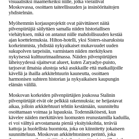
visuaalisiksi maamerkeiksi niille, jotka vierailivat
Moskovassa, osoittaen taiteellisuuden ja insinööritaitojen
yhdistelmän.
Myöhemmin korjausprojektit ovat päivittäneet näitä
pilvenpiirtäjiä säilyttäen samalla niiden historiallisen
viehätyksen, mikä on antanut niille mahdollisuuden kestää
ajan koettelemuksia. Hilton-hotelli, yksi Sisters-sisaruksista
korkeimmista, yhdistää nykyaikaiset mukavuudet uuden
sukupolven tarpeisiin, varmistaen niiden merkityksen
nykyisessä kulttuurimaailmassa. Näiden pilvenpiirtäjien
läheisyydessä sijaitsevat alueet, kuten Zaryadye-puisto,
tarjoavat ilmaisia alustoja sekä asukkaille että matkailijoille
kävellä ja ihailla arkkitehtuurin kauneutta, osoittaen
harmonisen suhteen historian ja nykyaikaisen kaupungin
elämän välillä.
Moskovan korkeiden pilvenpiirtäjien joukossa Stalinin
pilvenpiirtäjät eivät ole pelkkiä rakennuksia; ne heijastavat
aikaa, jolloin arkkitehtuuri tehtiin kestämään, suunniteltu
osoittamaan voimaa ja lupauksia. Todennäköisesti, kun
kävelee näiden merkittävien luomusten reunustamilla kaduilla,
ei voi välttyä arvostamasta pieniä yksityiskohtia, teräviä
kattoja ja huolellista huomiota, joka on kiinnitetty jokaiseen
suunnitteluun. Moskovan arkkitehtoninen perintö, joka