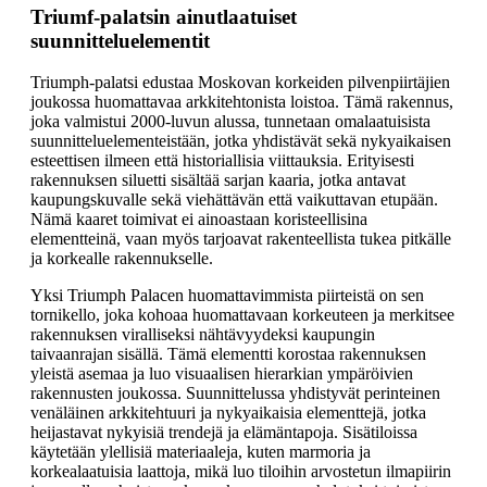
Triumf-palatsin ainutlaatuiset
suunnitteluelementit
Triumph-palatsi edustaa Moskovan korkeiden pilvenpiirtäjien
joukossa huomattavaa arkkitehtonista loistoa. Tämä rakennus,
joka valmistui 2000-luvun alussa, tunnetaan omalaatuisista
suunnitteluelementeistään, jotka yhdistävät sekä nykyaikaisen
esteettisen ilmeen että historiallisia viittauksia. Erityisesti
rakennuksen siluetti sisältää sarjan kaaria, jotka antavat
kaupungskuvalle sekä viehättävän että vaikuttavan etupään.
Nämä kaaret toimivat ei ainoastaan koristeellisina
elementteinä, vaan myös tarjoavat rakenteellista tukea pitkälle
ja korkealle rakennukselle.
Yksi Triumph Palacen huomattavimmista piirteistä on sen
tornikello, joka kohoaa huomattavaan korkeuteen ja merkitsee
rakennuksen viralliseksi nähtävyydeksi kaupungin
taivaanrajan sisällä. Tämä elementti korostaa rakennuksen
yleistä asemaa ja luo visuaalisen hierarkian ympäröivien
rakennusten joukossa. Suunnittelussa yhdistyvät perinteinen
venäläinen arkkitehtuuri ja nykyaikaisia elementtejä, jotka
heijastavat nykyisiä trendejä ja elämäntapoja. Sisätiloissa
käytetään ylellisiä materiaaleja, kuten marmoria ja
korkealaatuisia laattoja, mikä luo tiloihin arvostetun ilmapiirin