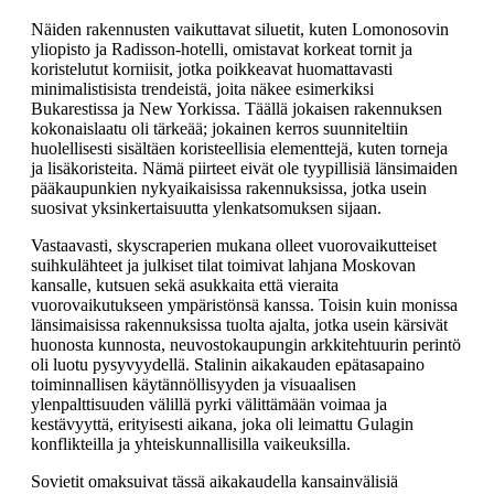
Näiden rakennusten vaikuttavat siluetit, kuten Lomonosovin
yliopisto ja Radisson-hotelli, omistavat korkeat tornit ja
koristelutut korniisit, jotka poikkeavat huomattavasti
minimalistisista trendeistä, joita näkee esimerkiksi
Bukarestissa ja New Yorkissa. Täällä jokaisen rakennuksen
kokonaislaatu oli tärkeää; jokainen kerros suunniteltiin
huolellisesti sisältäen koristeellisia elementtejä, kuten torneja
ja lisäkoristeita. Nämä piirteet eivät ole tyypillisiä länsimaiden
pääkaupunkien nykyaikaisissa rakennuksissa, jotka usein
suosivat yksinkertaisuutta ylenkatsomuksen sijaan.
Vastaavasti, skyscraperien mukana olleet vuorovaikutteiset
suihkulähteet ja julkiset tilat toimivat lahjana Moskovan
kansalle, kutsuen sekä asukkaita että vieraita
vuorovaikutukseen ympäristönsä kanssa. Toisin kuin monissa
länsimaisissa rakennuksissa tuolta ajalta, jotka usein kärsivät
huonosta kunnosta, neuvostokaupungin arkkitehtuurin perintö
oli luotu pysyvyydellä. Stalinin aikakauden epätasapaino
toiminnallisen käytännöllisyyden ja visuaalisen
ylenpalttisuuden välillä pyrki välittämään voimaa ja
kestävyyttä, erityisesti aikana, joka oli leimattu Gulagin
konflikteilla ja yhteiskunnallisilla vaikeuksilla.
Sovietit omaksuivat tässä aikakaudella kansainvälisiä