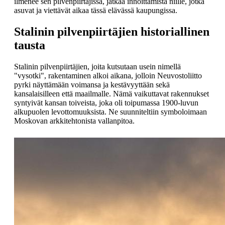
ilmenee sen pilvenpiirtäjissä, jatkaa innoittamista niille, jotka
asuvat ja viettävät aikaa tässä elävässä kaupungissa.
Stalinin pilvenpiirtäjien historiallinen
tausta
Stalinin pilvenpiirtäjien, joita kutsutaan usein nimellä
"vysotki", rakentaminen alkoi aikana, jolloin Neuvostoliitto
pyrki näyttämään voimansa ja kestävyyttään sekä
kansalaisilleen että maailmalle. Nämä vaikuttavat rakennukset
syntyivät kansan toiveista, joka oli toipumassa 1900-luvun
alkupuolen levottomuuksista. Ne suunniteltiin symboloimaan
Moskovan arkkitehtonista vallanpitoa.