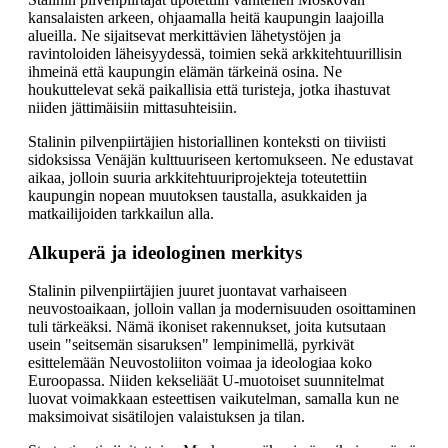
kansalaisten arkeen, ohjaamalla heitä kaupungin laajoilla
alueilla. Ne sijaitsevat merkittävien lähetystöjen ja
ravintoloiden läheisyydessä, toimien sekä arkkitehtuurillisin
ihmeinä että kaupungin elämän tärkeinä osina. Ne
houkuttelevat sekä paikallisia että turisteja, jotka ihastuvat
niiden jättimäisiin mittasuhteisiin.
Stalinin pilvenpiirtäjien historiallinen konteksti on tiiviisti
sidoksissa Venäjän kulttuuriseen kertomukseen. Ne edustavat
aikaa, jolloin suuria arkkitehtuuriprojekteja toteutettiin
kaupungin nopean muutoksen taustalla, asukkaiden ja
matkailijoiden tarkkailun alla.
Alkuperä ja ideologinen merkitys
Stalinin pilvenpiirtäjien juuret juontavat varhaiseen
neuvostoaikaan, jolloin vallan ja modernisuuden osoittaminen
tuli tärkeäksi. Nämä ikoniset rakennukset, joita kutsutaan
usein "seitsemän sisaruksen" lempinimellä, pyrkivät
esittelemään Neuvostoliiton voimaa ja ideologiaa koko
Euroopassa. Niiden kekseliäät U-muotoiset suunnitelmat
luovat voimakkaan esteettisen vaikutelman, samalla kun ne
maksimoivat sisätilojen valaistuksen ja tilan.