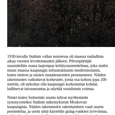
1930-luvulla Stalinin vallan noustessa oli maassa rauhallista
aikaa vuosien levottomuuden jälkeen. Pilvenpiirtäjät
suunniteltiin osana laajempaa kehityssuunnitelmaa, joka sisälsi
muun muassa kaupungin infrastruktuurin modernisoinnin,
kuten metron ja uusien rautatieasemien perustamisen. Näiden
rakennusten vaikuttavat korkeudet, joista osa kohosi jopa 200
metriin, oli tarkoitus olla kaupungin korkeimmat kohdat,
hallitsevat taivaanrantaa ja näyttää sosialismin voimaa.
Nimet kuten Seitsemän sisarta tulivat myöhemmin
synonyymeiksi Stalinin näkemyksestä Moskovan
kaupungista. Näiden rakennusten rakentaminen vaati suurta
ponnistelua, ja usein siinä käytettiin gulag-vankien työvoimaa,