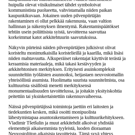
huipulla olevat viisikulmaiset tähdet symboloivat
kommunistista puolueetta, vahvistamalla niiden paikan
kaupunkikuvaan. Jokainen uuden pilvenpiirtäjän
rakentaminen ei ollut pelkkää rakennusta, vaan valtion
hallinnan ja näkemyksen ilmentymä. Rakentamispäätökset
tehtiin usein poliittisista syistä, tavoitteena saavuttaa
korkeimmat katot arkkitehtuurin saavutuksissa.
Näkyvin piirteinä näiden pilvenpiirtäjien julkisivut olivat
koristeltu monimutkaisilla koristelieillä ja kaarilla, mikä lisäsi
niiden mahtavuutta. Alkuperäiset rakentajat käyttivät terästä ja
keraamisia materiaaleja, mikä takasi kestävyyden ja
arkkitehtonisen merkityksen. Erityisesti asuinkompleksit
suunniteltiin työläisten asunnoiksi, heijastaen neuvostomallin
yhteisöllistä asumista. Huolimatta suurista suunnitelmista, osa
kulttuurista sisällöstä menetti merkityksensä
monumentaalisuuden tavoittelussa, ja joitakin yksityiskohtia
peitettiin tai yksinkertaistettiin rakennusvaiheessa.
Näissä pilvenpiirtäjissä toimintoja jaettiin eri laitosten ja
tiedekuntien kesken, mikä osoitti monipuolista
lähestymistapaa asuntorakentamiseen ja kulttuurikehitykseen.
Vladimir Tšetšulin ja muut arkkitehdit alkoivat yhdistää
elementtejä aikaisemmista tyyleistä, luoden dioraaman
Neuvostoliiton aikaisista tavoitteista. Tämä syvä yhteys