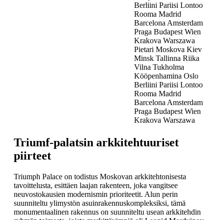
Berliini Pariisi Lontoo
Rooma Madrid
Barcelona Amsterdam
Praga Budapest Wien
Krakova Warszawa
Pietari Moskova Kiev
Minsk Tallinna Riika
Vilna Tukholma
Kööpenhamina Oslo
Berliini Pariisi Lontoo
Rooma Madrid
Barcelona Amsterdam
Praga Budapest Wien
Krakova Warszawa
Triumf-palatsin arkkitehtuuriset
piirteet
Triumph Palace on todistus Moskovan arkkitehtonisesta
tavoittelusta, esittäen laajan rakenteen, joka vangitsee
neuvostokausien modernismin prioriteetit. Alun perin
suunniteltu ylimystön asuinrakennuskompleksiksi, tämä
monumentaalinen rakennus on suunniteltu usean arkkitehdin