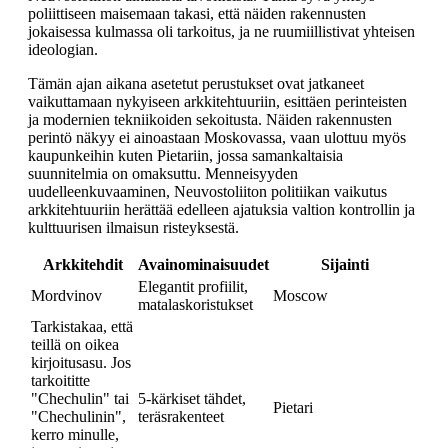
poliittiseen maisemaan takasi, että näiden rakennusten
jokaisessa kulmassa oli tarkoitus, ja ne ruumiillistivat yhteisen
ideologian.
Tämän ajan aikana asetetut perustukset ovat jatkaneet
vaikuttamaan nykyiseen arkkitehtuuriin, esittäen perinteisten
ja modernien tekniikoiden sekoitusta. Näiden rakennusten
perintö näkyy ei ainoastaan Moskovassa, vaan ulottuu myös
kaupunkeihin kuten Pietariin, jossa samankaltaisia
suunnitelmia on omaksuttu. Menneisyyden
uudelleenkuvaaminen, Neuvostoliiton politiikan vaikutus
arkkitehtuuriin herättää edelleen ajatuksia valtion kontrollin ja
kulttuurisen ilmaisun risteyksestä.
Arkkitehdit
Avainominaisuudet
Sijainti
Elegantit profiilit,
Mordvinov
Moscow
matalaskoristukset
Tarkistakaa, että
teillä on oikea
kirjoitusasu. Jos
tarkoititte
"Chechulin" tai
5-kärkiset tähdet,
Pietari
"Chechulinin",
teräsrakenteet
kerro minulle,