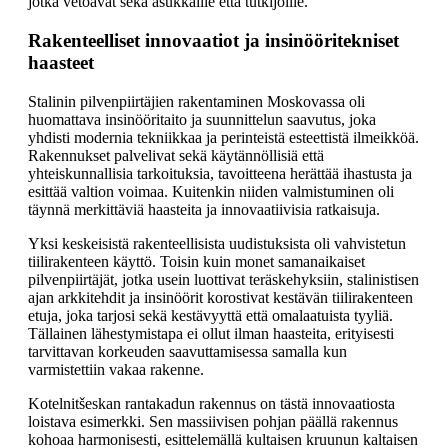
jotka vetoavat sekä asukkaille että tutkijoille.
Rakenteelliset innovaatiot ja insinööritekniset
haasteet
Stalinin pilvenpiirtäjien rakentaminen Moskovassa oli
huomattava insinööritaito ja suunnittelun saavutus, joka
yhdisti modernia tekniikkaa ja perinteistä esteettistä ilmeikköä.
Rakennukset palvelivat sekä käytännöllisiä että
yhteiskunnallisia tarkoituksia, tavoitteena herättää ihastusta ja
esittää valtion voimaa. Kuitenkin niiden valmistuminen oli
täynnä merkittäviä haasteita ja innovaatiivisia ratkaisuja.
Yksi keskeisistä rakenteellisista uudistuksista oli vahvistetun
tiilirakenteen käyttö. Toisin kuin monet samanaikaiset
pilvenpiirtäjät, jotka usein luottivat teräskehyksiin, stalinistisen
ajan arkkitehdit ja insinöörit korostivat kestävän tiilirakenteen
etuja, joka tarjosi sekä kestävyyttä että omalaatuista tyyliä.
Tällainen lähestymistapa ei ollut ilman haasteita, erityisesti
tarvittavan korkeuden saavuttamisessa samalla kun
varmistettiin vakaa rakenne.
Kotelnitšeskan rantakadun rakennus on tästä innovaatiosta
loistava esimerkki. Sen massiivisen pohjan päällä rakennus
kohoaa harmonisesti, esittelemällä kultaisen kruunun kaltaisen