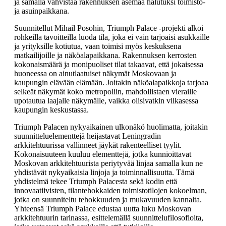
ja samalla vahvistaa rakennuksen asemaa halutuksi toimisto-
ja asuinpaikkana.
Suunnitellut Mihail Posohin, Triumph Palace -projekti alkoi
rohkeilla tavoitteilla luoda tila, joka ei vain tarjoaisi asukkaille
ja yrityksille kotiutua, vaan toimisi myös keskuksena
matkailijoille ja näköalapaikkana. Rakennuksen kerrosten
kokonaismäärä ja monipuoliset tilat takaavat, että jokaisessa
huoneessa on ainutlaatuiset näkymät Moskovaan ja
kaupungin elävään elämään. Joitakin näköalapaikkoja tarjoaa
selkeät näkymät koko metropoliin, mahdollistaen vieraille
upotautua laajalle näkymälle, vaikka olisivatkin vilkasessa
kaupungin keskustassa.
Triumph Palacen nykyaikainen ulkonäkö huolimatta, joitakin
suunnitteluelementtejä heijastavat Leningradin
arkkitehtuurissa vallinneet jäykät rakenteelliset tyylit.
Kokonaisuuteen kuuluu elementtejä, jotka kunnioittavat
Moskovan arkkitehtuurista periytyvää linjaa samalla kun ne
yhdistävät nykyaikaisia linjoja ja toiminnallisuutta. Tämä
yhdistelmä tekee Triumph Palacesta sekä kodin että
innovaatiivisten, tilantehokkaiden toimistotilojen kokoelman,
jotka on suunniteltu tehokkuuden ja mukavuuden kannalta.
Yhteensä Triumph Palace edustaa uutta luku Moskovan
arkkitehtuurin tarinassa, esittelemällä suunnittelufilosofioita,