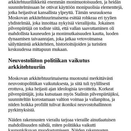
arkkitehtuuriliikkeitä enemmän monimuotoisuuden, ja heidän
suunnitelmissaan he ottivat käyttöön monipuolisia elementtejä,
jotka heijastivat kansallista ylpeyttä. Tämän seurauksena
Moskovan arkkitehtuurimaisema esittää rohkeaa eri tyylien
yhdistelmää, joka innoittaa nykyisiä vierailijoita. Jokainen
pilvenpiirtäjä on todiste siitä, että vallan saavuttaminen oli
mahdollista kauneuden ja monimutkaisuuden kautta, luoden
dynaamisen taivaanrajan, joka jatkaa vetovoimansa
säilyttämistä arkkitehtien, historioitsijoiden ja turistien
keskuudessa mittapuun mukaan.
Neuvostoliiton politiikan vaikutus
arkkitehtuuriin
Moskovan arkkitehtuurimaisema muotoutui merkittävästi
neuvostopolitiikan vaikutuksesta, ja siitä tuli tyylillisesti
erottuva, joka heijasti ajan ideologisia tavoitteita. Korkeat
pilvenpiirtäjät, joita kutsutaan myös Stalinin pilvenpiirtäjiksi,
suunniteltiin korostamaan valtion voimaa ja vallanpitoa, ja
niiden hoikka profiilit tulivat ikoniksi neuvostohallinnon
pyrkimyksistä.
Näiden rakennusten vierailu tarjoaa vieraille ainutlaatuisen
mahdollisuuden nähdä, miten politiikka vaikutti
kaupunkikuvan muodostumiseen. Näiden rakennusten