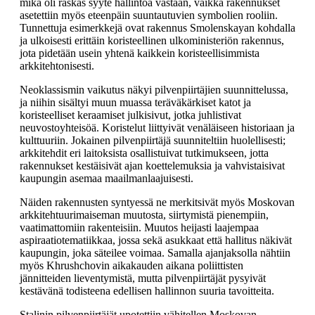
mikä oli raskas syyte hallintoa vastaan, vaikka rakennukset
asetettiin myös eteenpäin suuntautuvien symbolien rooliin.
Tunnettuja esimerkkejä ovat rakennus Smolenskayan kohdalla
ja ulkoisesti erittäin koristeellinen ulkoministeriön rakennus,
jota pidetään usein yhtenä kaikkein koristeellisimmista
arkkitehtonisesti.
Neoklassismin vaikutus näkyi pilvenpiirtäjien suunnittelussa,
ja niihin sisältyi muun muassa teräväkärkiset katot ja
koristeelliset keraamiset julkisivut, jotka juhlistivat
neuvostoyhteisöä. Koristelut liittyivät venäläiseen historiaan ja
kulttuuriin. Jokainen pilvenpiirtäjä suunniteltiin huolellisesti;
arkkitehdit eri laitoksista osallistuivat tutkimukseen, jotta
rakennukset kestäisivät ajan koettelemuksia ja vahvistaisivat
kaupungin asemaa maailmanlaajuisesti.
Näiden rakennusten syntyessä ne merkitsivät myös Moskovan
arkkitehtuurimaiseman muutosta, siirtymistä pienempiin,
vaatimattomiin rakenteisiin. Muutos heijasti laajempaa
aspiraatiotematiikkaa, jossa sekä asukkaat että hallitus näkivät
kaupungin, joka säteilee voimaa. Samalla ajanjaksolla nähtiin
myös Khrushchovin aikakauden aikana poliittisten
jännitteiden lieventymistä, mutta pilvenpiirtäjät pysyivät
kestävänä todisteena edellisen hallinnon suuria tavoitteita.
Stalinin pilvenpiirtäjät upotettiin vähitellen Moskovan