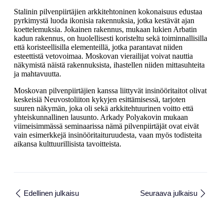
Stalinin pilvenpiirtäjien arkkitehtoninen kokonaisuus edustaa
pyrkimystä luoda ikonisia rakennuksia, jotka kestävät ajan
koettelemuksia. Jokainen rakennus, mukaan lukien Arbatin
kadun rakennus, on huolellisesti koristeltu sekä toiminnallisilla
että koristeellisilla elementeillä, jotka parantavat niiden
esteettistä vetovoimaa. Moskovan vierailijat voivat nauttia
näkymistä näistä rakennuksista, ihastellen niiden mittasuhteita
ja mahtavuutta.
Moskovan pilvenpiirtäjien kanssa liittyvät insinööritaitot olivat
keskeisiä Neuvostoliiton kykyjen esittämisessä, tarjoten
suuren näkymän, joka oli sekä arkkitehtuurinen voitto että
yhteiskunnallinen lausunto. Arkady Polyakovin mukaan
viimeisimmässä seminaarissa nämä pilvenpiirtäjät ovat eivät
vain esimerkkejä insinööritaituruudesta, vaan myös todisteita
aikansa kulttuurillisista tavoitteista.
Edellinen julkaisu
Seuraava julkaisu