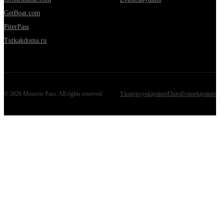
GetBoat.com
PiterPass
Tutkakdoma.ru
©
2026
Moscow Pass
. All rights reserved.
Yksityisyyskäytäntö
Ehdot
Evästekäytäntö