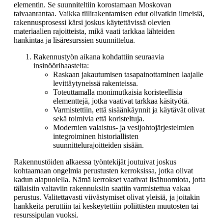
elementin. Se suunniteltiin korostamaan Moskovan
taivaanrantaa. Vaikka tiilirakentamisen edut olivatkin ilmeisiä,
rakennusprosessi kärsi joskus käytettävissä olevien
materiaalien rajoitteista, mikä vaati tarkkaa lähteiden
hankintaa ja lisäresurssien suunnittelua.
Rakennustyön aikana kohdattiin seuraavia
insinöörihaasteita:
Raskaan jakautumisen tasapainottaminen laajalle
levittäytyneissä rakenteissa.
Toteuttamalla monimutkaisia koristeellisia
elementtejä, jotka vaativat tarkkaa käsityötä.
Varmistettiin, että sisäänkäynnit ja käytävät olivat
sekä toimivia että koristeltuja.
Modernien valaistus- ja vesijohtojärjestelmien
integroiminen historiallisten
suunnittelurajoitteiden sisään.
Rakennustöiden alkaessa työntekijät joutuivat joskus
kohtaamaan ongelmia perustusten kerroksissa, jotka olivat
kadun alapuolella. Nämä kerrokset vaativat lisähuomiota, jotta
tällaisiin valtaviin rakennuksiin saatiin varmistettua vakaa
perustus. Valitettavasti viivästymiset olivat yleisiä, ja joitakin
hankkeita peruttiin tai keskeytettiin poliittisten muutosten tai
resurssipulan vuoksi.