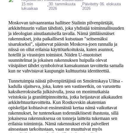
15 min
30. tammikuuta
Päivitetty 06. elokuuta
•
•
lukuaikaa
2026
2026
Moskovan taivaanrantaa hallitsee Stalinin pilvenpiirtäjät,
arkkitehtuurin vallan tähdistö, joka yhdistää toiminnallisuuden
ja ideologian ainutlaatuisella tavalla. Nämä jättiläismäiset
rakennukset, joita paikallisesti kutsutaan "seitsemäksi
sisarukseksi", sijaitsevat pääosin Moskova-joen rannalla ja
niissä on ollut erilaisia käyttötarkoituksia, kuten asunnot,
hotellit ja virastojen toimistot. Niiden U-muotoiset
suunnitelmat ja jokaisen rakennuksen huipulla olevat
viisipäiset tähdet symboloivat kansakunnan tavoitteita samalla
kun ne vahvistavat kaupungin kulttuurista identiteettiä.
Tunnetuimpia näistä pilvenpiirtäjistä on Smolenskaya Ulitsa -
kadulla sijaitseva, joka, kuten sen vastineetkin, on varustettu
kaksikerroksisella julkisivulla, jossa on monimutkaisia
veistoksia ja graniittipinnoitteita, jotka heijastavat aikakauden
arkkitehtuuritavoitteita. Kun Rostkovskin akatemian
opiskelijat kohtasivat ensimmäistä kertaa nämä vaikuttavat
rakennukset, he tuntenekaan todennäköisesti ihastusta, sillä
jokaisessa rakennuksessa on tonneja laitteita tukemaan sen
erilaisia toimintoja. Nämä rakennukset eivät palvelleet
ainoastaan tarkoitustaan, vaan ne muuttuivat myös