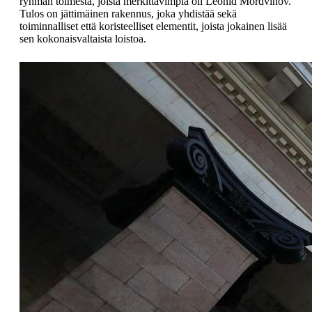
ryhmän toimesta, joista merkittävimpiä oli Leonid Mordvinov.
Tulos on jättimäinen rakennus, joka yhdistää sekä
toiminnalliset että koristeelliset elementit, joista jokainen lisää
sen kokonaisvaltaista loistoa.