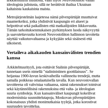
arkkitehtuurin muutosta, vaan myös Neuvostoliiton vallan
ideologista julistusta, sillä ne herättivät ihailua Ukrainan
kaltaisista kaukaisista maista.
Metrojärjestelmän laajetessa nämä pilvenpiirtäjät muuttuivat
maamerkeiksi, jotka yhdistivät kaupungin eri alueet ja
helpottivat sekä paikallisten että matkailijoiden liikkuvuutta.
Tämän tarkoituksenmukaisen pyrkimyksen luoda näkyvyyttä
ja saavutettavuutta korosti Neuvostoliiton hallinnon tavoitetta
näyttää vaikutusvaltaansa ja kykyjään sekä sisäisesti että
ulkoisesti.
Vertaileva aikakauden kansainvälisten trendien
kanssa
Arkkitehtuurityyli, jota esittävät Stalinin pilvenpiirtäjät,
tunnetaan usein nimellä "stalininistinen goottilaisuus". Se
heijastaa 1900-luvun keskivaiheilla vallinneita trendejä, mutta
samalla poikkeaa omalaatuisella tavalla. Kun neuvostovallan
tavoitteena oli vahvistaa valtaansa, nämä rakennukset toimivat
sekä käytännöllisinä rakennuksina että valta- ja ideologian
suuria symboleja. Kun kansainväliset kaupungit kokeilivat
modernistisia suunnittelutapoja, Moskovan pilvenpiirtäjien
kokonaisuus yhdisti monimutkaisia tyylejä, jotka korostivat
suuruuden tavoittelua.