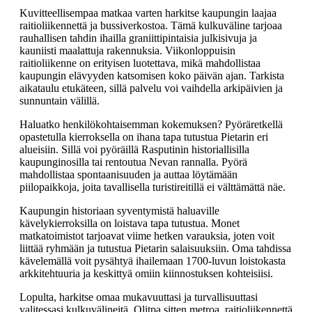
Kuvitteellisempaa matkaa varten harkitse kaupungin laajaa
raitioliikennettä ja bussiverkostoa. Tämä kulkuväline tarjoaa
rauhallisen tahdin ihailla graniittipintaisia julkisivuja ja
kauniisti maalattuja rakennuksia. Viikonloppuisin
raitioliikenne on erityisen luotettava, mikä mahdollistaa
kaupungin elävyyden katsomisen koko päivän ajan. Tarkista
aikataulu etukäteen, sillä palvelu voi vaihdella arkipäivien ja
sunnuntain välillä.
Haluatko henkilökohtaisemman kokemuksen? Pyöräretkellä
opastetulla kierroksella on ihana tapa tutustua Pietarin eri
alueisiin. Sillä voi pyöräillä Rasputinin historiallisilla
kaupunginosilla tai rentoutua Nevan rannalla. Pyörä
mahdollistaa spontaanisuuden ja auttaa löytämään
piilopaikkoja, joita tavallisella turistireitillä ei välttämättä näe.
Kaupungin historiaan syventymistä haluaville
kävelykierroksilla on loistava tapa tutustua. Monet
matkatoimistot tarjoavat viime hetken varauksia, joten voit
liittää ryhmään ja tutustua Pietarin salaisuuksiin. Oma tahdissa
kävelemällä voit pysähtyä ihailemaan 1700-luvun loistokasta
arkkitehtuuria ja keskittyä omiin kiinnostuksen kohteisiisi.
Lopulta, harkitse omaa mukavuuttasi ja turvallisuuttasi
valitessasi kulkuvälineitä. Olitpa sitten metroa, raitioliikennettä