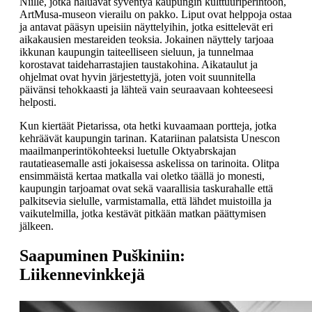
Niille, jotka haluavat syventyä kaupungin kulttuuriperintöön,
ArtMusa-museon vierailu on pakko. Liput ovat helppoja ostaa
ja antavat pääsyn upeisiin näyttelyihin, jotka esittelevät eri
aikakausien mestareiden teoksia. Jokainen näyttely tarjoaa
ikkunan kaupungin taiteelliseen sieluun, ja tunnelmaa
korostavat taideharrastajien taustakohina. Aikataulut ja
ohjelmat ovat hyvin järjestettyjä, joten voit suunnitella
päivänsi tehokkaasti ja lähteä vain seuraavaan kohteeseesi
helposti.
Kun kiertäät Pietarissa, ota hetki kuvaamaan portteja, jotka
kehräävät kaupungin tarinan. Katariinan palatsista Unescon
maailmanperintökohteeksi luetulle Oktyabrskajan
rautatieasemalle asti jokaisessa askelissa on tarinoita. Olitpa
ensimmäistä kertaa matkalla vai oletko täällä jo monesti,
kaupungin tarjoamat ovat sekä vaarallisia taskurahalle että
palkitsevia sielulle, varmistamalla, että lähdet muistoilla ja
vaikutelmilla, jotka kestävät pitkään matkan päättymisen
jälkeen.
Saapuminen Puškiniin:
Liikennevinkkejä