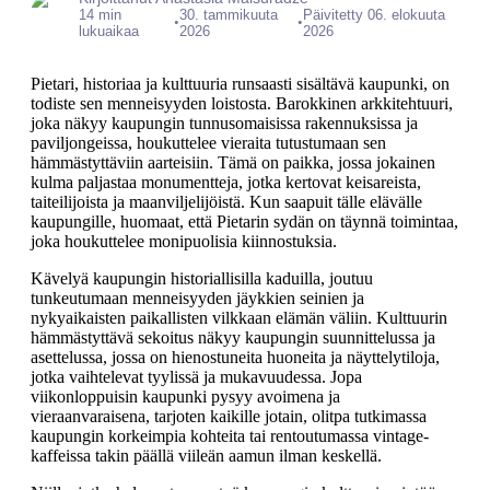
14 min
30. tammikuuta
Päivitetty 06. elokuuta
•
•
lukuaikaa
2026
2026
Pietari, historiaa ja kulttuuria runsaasti sisältävä kaupunki, on
todiste sen menneisyyden loistosta. Barokkinen arkkitehtuuri,
joka näkyy kaupungin tunnusomaisissa rakennuksissa ja
paviljongeissa, houkuttelee vieraita tutustumaan sen
hämmästyttäviin aarteisiin. Tämä on paikka, jossa jokainen
kulma paljastaa monumentteja, jotka kertovat keisareista,
taiteilijoista ja maanviljelijöistä. Kun saapuit tälle elävälle
kaupungille, huomaat, että Pietarin sydän on täynnä toimintaa,
joka houkuttelee monipuolisia kiinnostuksia.
Kävelyä kaupungin historiallisilla kaduilla, joutuu
tunkeutumaan menneisyyden jäykkien seinien ja
nykyaikaisten paikallisten vilkkaan elämän väliin. Kulttuurin
hämmästyttävä sekoitus näkyy kaupungin suunnittelussa ja
asettelussa, jossa on hienostuneita huoneita ja näyttelytiloja,
jotka vaihtelevat tyylissä ja mukavuudessa. Jopa
viikonloppuisin kaupunki pysyy avoimena ja
vieraanvaraisena, tarjoten kaikille jotain, olitpa tutkimassa
kaupungin korkeimpia kohteita tai rentoutumassa vintage-
kaffeissa takin päällä viileän aamun ilman keskellä.