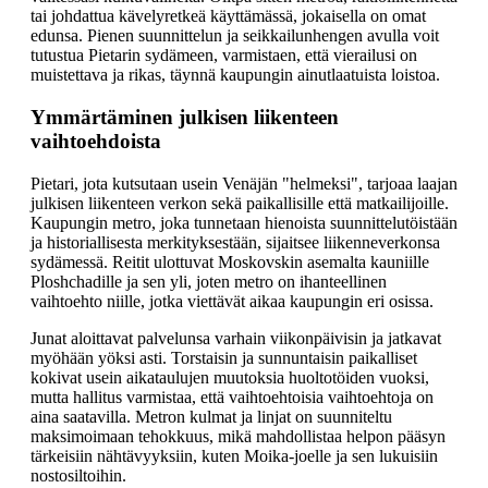
tai johdattua kävelyretkeä käyttämässä, jokaisella on omat
edunsa. Pienen suunnittelun ja seikkailunhengen avulla voit
tutustua Pietarin sydämeen, varmistaen, että vierailusi on
muistettava ja rikas, täynnä kaupungin ainutlaatuista loistoa.
Ymmärtäminen julkisen liikenteen
vaihtoehdoista
Pietari, jota kutsutaan usein Venäjän "helmeksi", tarjoaa laajan
julkisen liikenteen verkon sekä paikallisille että matkailijoille.
Kaupungin metro, joka tunnetaan hienoista suunnittelutöistään
ja historiallisesta merkityksestään, sijaitsee liikenneverkonsa
sydämessä. Reitit ulottuvat Moskovskin asemalta kauniille
Ploshchadille ja sen yli, joten metro on ihanteellinen
vaihtoehto niille, jotka viettävät aikaa kaupungin eri osissa.
Junat aloittavat palvelunsa varhain viikonpäivisin ja jatkavat
myöhään yöksi asti. Torstaisin ja sunnuntaisin paikalliset
kokivat usein aikataulujen muutoksia huoltotöiden vuoksi,
mutta hallitus varmistaa, että vaihtoehtoisia vaihtoehtoja on
aina saatavilla. Metron kulmat ja linjat on suunniteltu
maksimoimaan tehokkuus, mikä mahdollistaa helpon pääsyn
tärkeisiin nähtävyyksiin, kuten Moika-joelle ja sen lukuisiin
nostosiltoihin.