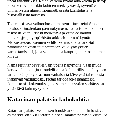
upeat rakennukset. Reitin varrella löydät artikkeleita ja tietoja,
jotka kertovat kunkin kohteen merkityksestä, syventäen
ymmärrystäsi alueen monimutkaisesta koristelusta ja
historiallisesta taustasta.
Toinen loistava vaihtoehto on maisemallinen reitti Smolnan
luostosta Smolenkan joen näkymään. Tämä toinen reitti on
raskaasti kulttuurisesti merkittävä ja esittelee kauniit
puutarhojen ja ympäröivän arkkitehtuurin näkymät.
Matkustaessasi asemien välillä, varmista, että tarkistat
paikalliset aikataulut luotettavien kulkuyhteyksien
varmistamiseksi, jotta voit tutustua kaupungin eri osiin ilman
kiirettä.
Nämä reitit tarjoavat ei vain upeita näkymöitä, vaan myös
kertovat kaupungin taloudellisen ja kulttuurillisen kehityksen
tarinan. Olipa kyse aamun varhaisesta kävelystä tai rentosta
iltapäivän vaelluksesta, Pietari tarjoaa joka käänteessä
ikimuistoisia kokemuksia, joissa menneisyyden viehätys on
yhtä elävä kuin nykyhetki.
Katarinan palatsin kohokohtia
Katarinan palatsi, venäläisen barokkiarkkitehtuurin loistava
esimerkki, on yksi Pietarin tunnetuimmista nähtävyyksistä. Se