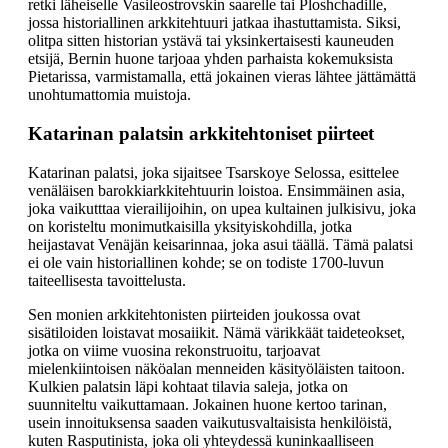
retki läheiselle Vasileostrovskin saarelle tai Ploshchadille,
jossa historiallinen arkkitehtuuri jatkaa ihastuttamista. Siksi,
olitpa sitten historian ystävä tai yksinkertaisesti kauneuden
etsijä, Bernin huone tarjoaa yhden parhaista kokemuksista
Pietarissa, varmistamalla, että jokainen vieras lähtee jättämättä
unohtumattomia muistoja.
Katarinan palatsin arkkitehtoniset piirteet
Katarinan palatsi, joka sijaitsee Tsarskoye Selossa, esittelee
venäläisen barokkiarkkitehtuurin loistoa. Ensimmäinen asia,
joka vaikutttaa vierailijoihin, on upea kultainen julkisivu, joka
on koristeltu monimutkaisilla yksityiskohdilla, jotka
heijastavat Venäjän keisarinnaa, joka asui täällä. Tämä palatsi
ei ole vain historiallinen kohde; se on todiste 1700-luvun
taiteellisesta tavoittelusta.
Sen monien arkkitehtonisten piirteiden joukossa ovat
sisätiloiden loistavat mosaiikit. Nämä värikkäät taideteokset,
jotka on viime vuosina rekonstruoitu, tarjoavat
mielenkiintoisen näköalan menneiden käsityöläisten taitoon.
Kulkien palatsin läpi kohtaat tilavia saleja, jotka on
suunniteltu vaikuttamaan. Jokainen huone kertoo tarinan,
usein innoituksensa saaden vaikutusvaltaisista henkilöistä,
kuten Rasputinista, joka oli yhteydessä kuninkaalliseen