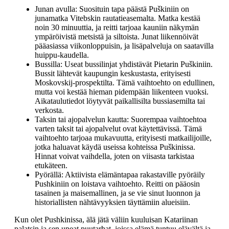
Junan avulla: Suosituin tapa päästä Puškiniin on
junamatka Vitebskin rautatieasemalta. Matka kestää
noin 30 minuuttia, ja reitti tarjoaa kauniin näkymän
ympäröivistä metsistä ja siltoista. Junat liikennöivät
pääasiassa viikonloppuisin, ja lisäpalveluja on saatavilla
huippu-kaudella.
Bussilla: Useat bussilinjat yhdistävät Pietarin Puškiniin.
Bussit lähtevät kaupungin keskustasta, erityisesti
Moskovskij-prospektilta. Tämä vaihtoehto on edullinen,
mutta voi kestää hieman pidempään liikenteen vuoksi.
Aikataulutiedot löytyvät paikallisilta bussiasemilta tai
verkosta.
Taksin tai ajopalvelun kautta: Suorempaa vaihtoehtoa
varten taksit tai ajopalvelut ovat käytettävissä. Tämä
vaihtoehto tarjoaa mukavuutta, erityisesti matkailijoille,
jotka haluavat käydä useissa kohteissa Puškinissa.
Hinnat voivat vaihdella, joten on viisasta tarkistaa
etukäteen.
Pyörällä: Aktiivista elämäntapaa rakastaville pyöräily
Pushkiniin on loistava vaihtoehto. Reitti on pääosin
tasainen ja maisemallinen, ja se vie sinut luonnon ja
historiallisten nähtävyyksien täyttämiin alueisiin.
Kun olet Pushkinissa, älä jätä väliin kuuluisan Katariinan
palatsin ja sen upeat puutarhat, joissa elämä tuntuu elävältä ja