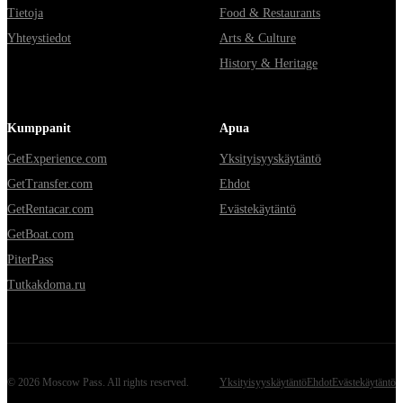
Tietoja
Food & Restaurants
Yhteystiedot
Arts & Culture
History & Heritage
Kumppanit
Apua
GetExperience.com
Yksityisyyskäytäntö
GetTransfer.com
Ehdot
GetRentacar.com
Evästekäytäntö
GetBoat.com
PiterPass
Tutkakdoma.ru
©
2026
Moscow Pass
. All rights reserved.
Yksityisyyskäytäntö
Ehdot
Evästekäytäntö