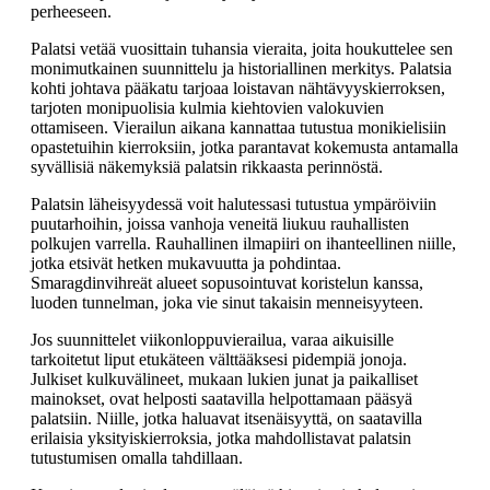
perheeseen.
Palatsi vetää vuosittain tuhansia vieraita, joita houkuttelee sen
monimutkainen suunnittelu ja historiallinen merkitys. Palatsia
kohti johtava pääkatu tarjoaa loistavan nähtävyyskierroksen,
tarjoten monipuolisia kulmia kiehtovien valokuvien
ottamiseen. Vierailun aikana kannattaa tutustua monikielisiin
opastetuihin kierroksiin, jotka parantavat kokemusta antamalla
syvällisiä näkemyksiä palatsin rikkaasta perinnöstä.
Palatsin läheisyydessä voit halutessasi tutustua ympäröiviin
puutarhoihin, joissa vanhoja veneitä liukuu rauhallisten
polkujen varrella. Rauhallinen ilmapiiri on ihanteellinen niille,
jotka etsivät hetken mukavuutta ja pohdintaa.
Smaragdinvihreät alueet sopusointuvat koristelun kanssa,
luoden tunnelman, joka vie sinut takaisin menneisyyteen.
Jos suunnittelet viikonloppuvierailua, varaa aikuisille
tarkoitetut liput etukäteen välttääksesi pidempiä jonoja.
Julkiset kulkuvälineet, mukaan lukien junat ja paikalliset
mainokset, ovat helposti saatavilla helpottamaan pääsyä
palatsiin. Niille, jotka haluavat itsenäisyyttä, on saatavilla
erilaisia yksityiskierroksia, jotka mahdollistavat palatsin
tutustumisen omalla tahdillaan.