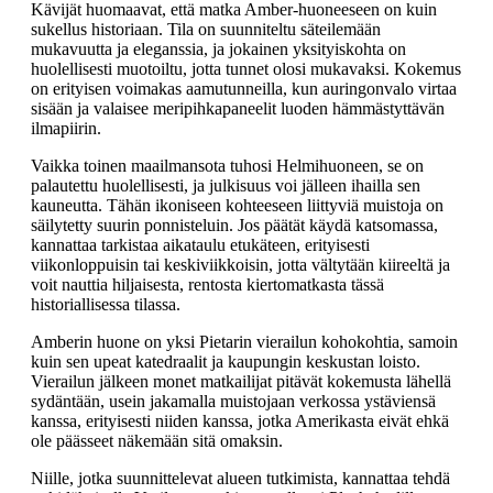
Kävijät huomaavat, että matka Amber-huoneeseen on kuin
sukellus historiaan. Tila on suunniteltu säteilemään
mukavuutta ja eleganssia, ja jokainen yksityiskohta on
huolellisesti muotoiltu, jotta tunnet olosi mukavaksi. Kokemus
on erityisen voimakas aamutunneilla, kun auringonvalo virtaa
sisään ja valaisee meripihkapaneelit luoden hämmästyttävän
ilmapiirin.
Vaikka toinen maailmansota tuhosi Helmihuoneen, se on
palautettu huolellisesti, ja julkisuus voi jälleen ihailla sen
kauneutta. Tähän ikoniseen kohteeseen liittyviä muistoja on
säilytetty suurin ponnisteluin. Jos päätät käydä katsomassa,
kannattaa tarkistaa aikataulu etukäteen, erityisesti
viikonloppuisin tai keskiviikkoisin, jotta vältytään kiireeltä ja
voit nauttia hiljaisesta, rentosta kiertomatkasta tässä
historiallisessa tilassa.
Amberin huone on yksi Pietarin vierailun kohokohtia, samoin
kuin sen upeat katedraalit ja kaupungin keskustan loisto.
Vierailun jälkeen monet matkailijat pitävät kokemusta lähellä
sydäntään, usein jakamalla muistojaan verkossa ystäviensä
kanssa, erityisesti niiden kanssa, jotka Amerikasta eivät ehkä
ole päässeet näkemään sitä omaksin.
Niille, jotka suunnittelevat alueen tutkimista, kannattaa tehdä