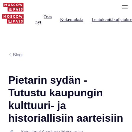
Osta
Kokemuksia
Lentokenttäkuljetukse
nyt
Blogi
Pietarin sydän -
Tutustu kaupungin
kulttuuri- ja
historiallisiin aarteisiin
Kirjoittanut Anastasia Maisuradze