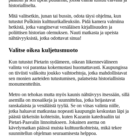
historialliselta.
Mitä valitsetkin, junan tai bussin, odota täysi ohjelma, kun
tutustut Puškinin kulttuurikalleuksiin. Pidä kamera valmiina
hetkistä, jotka vangitsevat venäläisen kirjallisuuden ja
poliittisen historian olemuksen. Nauti matkasta ja upeista
nähtävyyksistä, jotka odottavat sinua!
Valitse oikea kuljetusmuoto
Kun tutustut Pietarin sydämeen, oikean liikennevälineen
valinta voi parantaa kokemustasi huomattavasti. Kaupungissa
on tiiviisti valikoitu joukko vaihtoehtoja, jotka mahdollistavat
sen monien aarteiden tutustumisen, palatseista historiallisista
monumentteihin.
Metro on tehokas mutta myös kaunis nähtävyys itsessään, sillä
asemilla on mosaiikeja ja suunnittelua, jotka heijastavat
ranskalaista ja venäläistä tyyliä. Se on viisas valinta niille,
jotka haluavat matkustaa nopeasti kaupungin keskustan läpi ja
päästä tärkeisiin kohteisiin, kuten Kazanin katedraaliin tai
Pietari-Paavalin linnoitukseen. Jokainen asema on
kävelymatkan päässä muista kulttuurikohteista, mikä tekee
suunnitellun ohjelman seuraamisesta helppoa.