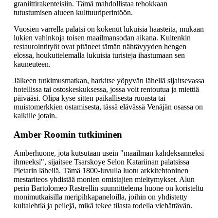
graniittirakenteisiin. Tämä mahdollistaa tehokkaan
tutustumisen alueen kulttuuriperintöön.
Vuosien varrella palatsi on kokenut lukuisia haasteita, mukaan
lukien vahinkoja toisen maailmansodan aikana. Kuitenkin
restaurointityöt ovat pitäneet tämän nähtävyyden hengen
elossa, houkuttelemalla lukuisia turisteja ihastumaan sen
kauneuteen.
Jälkeen tutkimusmatkan, harkitse yöpyvän lähellä sijaitsevassa
hotellissa tai ostoskeskuksessa, jossa voit rentoutua ja miettiä
päivääsi. Olipa kyse sitten paikallisesta ruoasta tai
muistomerkkien ostamisesta, tässä elävässä Venäjän osassa on
kaikille jotain.
Amber Roomin tutkiminen
Amberhuone, jota kutsutaan usein "maailman kahdeksanneksi
ihmeeksi", sijaitsee Tsarskoye Selon Katariinan palatsissa
Pietarin lähellä. Tämä 1800-luvulla luotu arkkitehtoninen
mestariteos yhdistää monien omistajien mieltymykset. Alun
perin Bartolomeo Rastrellin suunnittelema huone on koristeltu
monimutkaisilla meripihkapaneloilla, joihin on yhdistetty
kultalehtiä ja peilejä, mikä tekee tilasta todella viehättävän.