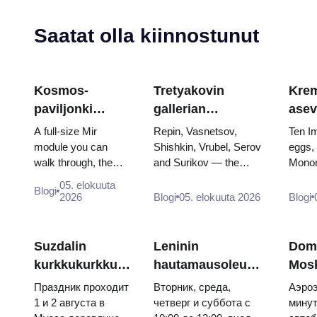
Saatat olla kiinnostunut
Kosmos-
Tretyakovin
Krem
paviljonki
gallerian
asev
VDNKh:ssa:
mestariteokset:
aart
A full-size Mir
Repin, Vasnetsov,
Ten I
Venäjän suurin
Maalaukset,
muna
module you can
Shishkin, Vrubel, Serov
eggs,
walk through, the
and Surikov — the
Monom
avaruusnäyttely
joiden takia
valt
Energia–Buran
works that stop people,
throne
kannattaa tehdä
kruu
05. elokuuta
Blogi
model, scorched
where they hang, and
and t
2026
Blogi
05. elokuuta 2026
Blogi
suunnitelmia
descent capsules
why booking the...
of Cat
and 120 pieces of
flight...
Suzdalin
Leninin
Dom
kurkkukurkku-
hautamausoleumi:
Mos
päivä 2026:
aukioloajat,
kesk
Праздник проходит
Вторник, среда,
Аэроэ
liput,
sisäänpääsy ja
Aero
1 и 2 августа в
четверг и суббота с
минут