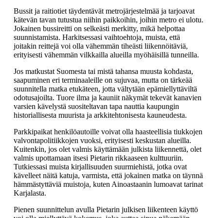
Bussit ja raitiotiet täydentävät metrojärjestelmää ja tarjoavat
kätevän tavan tutustua niihin paikkoihin, joihin metro ei ulotu.
Jokainen bussireitti on selkeästi merkitty, mikä helpottaa
suunnistamista. Harkitsessasi vaihtoehtoja, muista, että
joitakin reittejä voi olla vähemmän tiheästi liikennöitäviä,
erityisesti vähemmän vilkkailla alueilla myöhäisillä tunneilla.
Jos matkustat Suomesta tai mistä tahansa muusta kohdasta,
saapuminen eri terminaaleille on sujuvaa, mutta on tärkeää
suunnitella matka etukäteen, jotta vältytään epämiellyttäviltä
odotusajoilta. Tuore ilma ja kauniit näkymät tekevät kanavien
varsien kävelystä suositeltavan tapa nauttia kaupungin
historiallisesta muurista ja arkkitehtonisesta kauneudesta.
Parkkipaikat henkilöautoille voivat olla haasteellisia tiukkojen
valvontapolitiikkojen vuoksi, erityisesti keskustan alueilla.
Kuitenkin, jos olet valmis käyttämään julkista liikennettä, olet
valmis upottamaan itsesi Pietarin rikkaaseen kulttuuriin.
Tutkiessasi muista kirjallisuuden suurmiehistä, jotka ovat
kävelleet näitä katuja, varmista, että jokainen matka on täynnä
hämmästyttäviä muistoja, kuten Ainoastaanin lumoavat tarinat
Karjalasta.
Pienen suunnittelun avulla Pietarin julkisen liikenteen käyttö