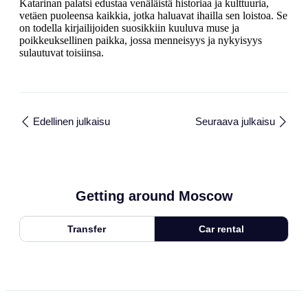
Katarinan palatsi edustaa venäläistä historiaa ja kulttuuria,
vetäen puoleensa kaikkia, jotka haluavat ihailla sen loistoa. Se
on todella kirjailijoiden suosikkiin kuuluva muse ja
poikkeuksellinen paikka, jossa menneisyys ja nykyisyys
sulautuvat toisiinsa.
Edellinen julkaisu
Seuraava julkaisu
Getting around Moscow
Transfer
Car rental