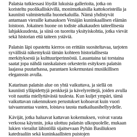
Palatsia tutkiessasi löydät lukuisia gallerioita, jotka on
koristeltu puolikalliskivillä, monimutkaisilla kattokoristeilla ja
kauniisti valmistetuilla huonekaluilla. Nämä yhdistyvät
antamaan vieraille katsauksen Venäjän kuninkaallisen elämän
loistoon. Jokainen huone on todiste aikakauden taiteellisesta
lahjakkuudesta, ja siinä on tuoreita yksityiskohtia, jotka vievät
sekä historian että taiteen ystäviä.
Palatsin läpi opastettu kierros on erittäin suositeltavaa, tarjoten
syvällisiä näkemyksiä tämän kohteen historiallisesta
merkityksestä ja kulttuuriperinnöstä. Lauantaina tai torstaina
saatat jopa nähdä ranskalaisen orkesterin esityksen palatsin
laajassa puutarhassa, parantaen kokemustasi musiikillisen
eleganssin avulla.
Katarinan palatsin alue on yhtä vaikuttava, ja siellä on
kauniisti ylläpidettyjä penkkejä ja kävelyreittejä, joiden avulla
voit nauttia miellyttävästä tuulesta. Kun kuljet ympäri, tämä
vaikuttavan rakennuksen perustukset kohoavat kuin vuori
taivaanrantaa vasten, loistava tausta matkailuasihellyydelle.
Kävijät, jotka haluavat kattavan kokemuksen, voivat varata
verkossa käynnin, joka ulottuu palatsin ulkopuolelle, mukaan
lukien vierailut lähistöllä sijaitsevaan Pyhän Basiliuksen
katedraaliin sekä kuninkaallisten puistojen