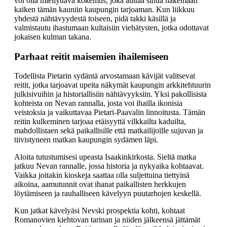
voi olla miellyttävä kokemus, joka auttaa sinua näkemään
kaiken tämän kauniin kaupungin tarjoaman. Kun liikkuu
yhdestä nähtävyydestä toiseen, pidä takki käsillä ja
valmistautu ihastumaan kultaisiin viehätysten, jotka odottavat
jokaisen kulman takana.
Parhaat reitit maisemien ihailemiseen
Todellista Pietarin sydäntä arvostamaan kävijät valitsevat
reitit, jotka tarjoavat upeita näkymät kaupungin arkkitehtuurin
julkisivuihin ja historiallisiin nähtävyyksiin. Yksi pakollisista
kohteista on Nevan rannalla, josta voi ihailla ikonisia
veistoksia ja vaikuttavaa Pietari-Paavalin linnoitusta. Tämän
reitin kulkeminen tarjoaa etäisyyttä vilkkailta kaduilta,
mahdollistaen sekä paikallisille että matkailijoille sujuvan ja
tiivistyneen matkan kaupungin sydämen läpi.
Aloita tutustumisesi upeasta Isaakinkirkosta. Sieltä matka
jatkuu Nevan rannalle, jossa historia ja nykyaika kohtaavat.
Vaikka joitakin kioskeja saattaa olla suljettuina tiettyinä
aikoina, aamutunnit ovat ihanat paikallisten herkkujen
löytämiseen ja rauhalliseen kävelyyn puutarhojen keskellä.
Kun jatkat kävelyäsi Nevski prospektia kohti, kohtaat
Romanovien kiehtovan tarinan ja niiden jälkeensä jättämät