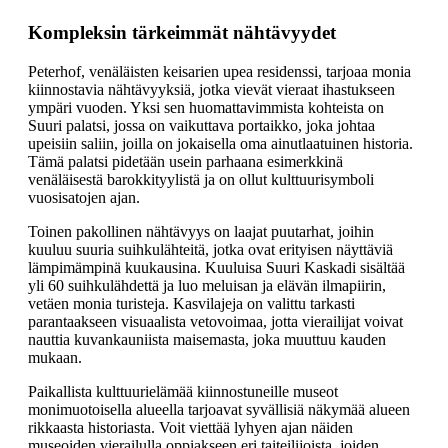
Kompleksin tärkeimmät nähtävyydet
Peterhof, venäläisten keisarien upea residenssi, tarjoaa monia
kiinnostavia nähtävyyksiä, jotka vievät vieraat ihastukseen
ympäri vuoden. Yksi sen huomattavimmista kohteista on
Suuri palatsi, jossa on vaikuttava portaikko, joka johtaa
upeisiin saliin, joilla on jokaisella oma ainutlaatuinen historia.
Tämä palatsi pidetään usein parhaana esimerkkinä
venäläisestä barokkityylistä ja on ollut kulttuurisymboli
vuosisatojen ajan.
Toinen pakollinen nähtävyys on laajat puutarhat, joihin
kuuluu suuria suihkulähteitä, jotka ovat erityisen näyttäviä
lämpimämpinä kuukausina. Kuuluisa Suuri Kaskadi sisältää
yli 60 suihkulähdettä ja luo meluisan ja elävän ilmapiirin,
vetäen monia turisteja. Kasvilajeja on valittu tarkasti
parantaakseen visuaalista vetovoimaa, jotta vierailijat voivat
nauttia kuvankauniista maisemasta, joka muuttuu kauden
mukaan.
Paikallista kulttuurielämää kiinnostuneille museot
monimuotoisella alueella tarjoavat syvällisiä näkymää alueen
rikkaasta historiasta. Voit viettää lyhyen ajan näiden
museoiden vierailulla oppiakseen eri taiteilijoista, joiden