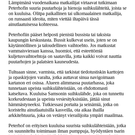
Lämpimänä vuodenaikana matkailijat virtaavat tutkimaan
Peterhofin suuria puutarhoja ja hienoja suihkulähteitä, joista se
on kuuluisa. Olitpa paikallinen tai ulkomaalainen matkailija,
on runsaasti ideoita, miten viettää iltapäivä tässä
ainutlaatuisessa kohteessa.
Peterhofiin pääset helposti pienistä bussista tai taksista
kaupungin keskustasta. Bussit kulkevat usein, joten se on
käytännöllinen ja taloudellinen vaihtoehto. Jos matkustat
vammaisvieraan kanssa, huomioi, että esteettömiä
kuljetusvaihtoehtoja on saatavilla, jotta kaikki voivat nauttia
puutarhojen ja palatsien kauneudesta.
Tultuaan sinne, varmista, että tarkistat tiedotustiskin karttojen
ja opaskirjojen varalta, jotka auttavat sinua navigoimaan
kartanon eri osissa. Alueen alimmassa puutarhassa, joka
tunnetaan upeista suihkulähteistään, on ehdottomasti
katseltava. Kuuluisa Samsonin suihkulähde, joka on tunnettu
korkeudestaan ja upeista vesiesityksistään, jättää sinut
hämmästyneeksi. Tutkiessasi portaita ja seinämiä, jotka on
koristeltu ainutlaatuisilla kasveilla, ota aikaa ihailla
arkkitehtuuria, joka on vetänyt vierailijoita ympäri maailmaa.
Peterhof on erityisen kuuluisa suurista suihkulähteistään, jotka
on suunniteltu toimimaan ilman pumppuja, hyödyntäen tsarin