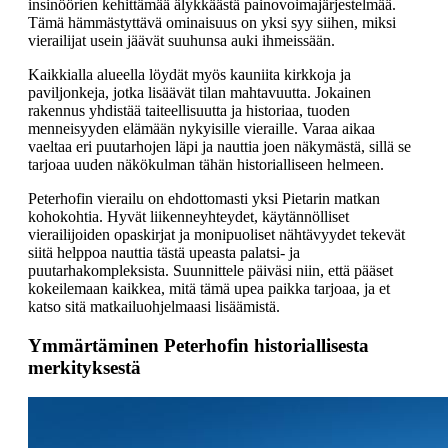
insinöörien kehittämää älykkäästä painovoimajärjestelmää.
Tämä hämmästyttävä ominaisuus on yksi syy siihen, miksi
vierailijat usein jäävät suuhunsa auki ihmeissään.
Kaikkialla alueella löydät myös kauniita kirkkoja ja
paviljonkeja, jotka lisäävät tilan mahtavuutta. Jokainen
rakennus yhdistää taiteellisuutta ja historiaa, tuoden
menneisyyden elämään nykyisille vieraille. Varaa aikaa
vaeltaa eri puutarhojen läpi ja nauttia joen näkymästä, sillä se
tarjoaa uuden näkökulman tähän historialliseen helmeen.
Peterhofin vierailu on ehdottomasti yksi Pietarin matkan
kohokohtia. Hyvät liikenneyhteydet, käytännölliset
vierailijoiden opaskirjat ja monipuoliset nähtävyydet tekevät
siitä helppoa nauttia tästä upeasta palatsi- ja
puutarhakompleksista. Suunnittele päiväsi niin, että pääset
kokeilemaan kaikkea, mitä tämä upea paikka tarjoaa, ja et
katso sitä matkailuohjelmaasi lisäämistä.
Ymmärtäminen Peterhofin historiallisesta
merkityksestä