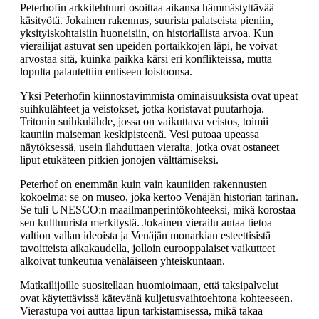
Peterhofin arkkitehtuuri osoittaa aikansa hämmästyttävää
käsityötä. Jokainen rakennus, suurista palatseista pieniin,
yksityiskohtaisiin huoneisiin, on historiallista arvoa. Kun
vierailijat astuvat sen upeiden portaikkojen läpi, he voivat
arvostaa sitä, kuinka paikka kärsi eri konflikteissa, mutta
lopulta palautettiin entiseen loistoonsa.
Yksi Peterhofin kiinnostavimmista ominaisuuksista ovat upeat
suihkulähteet ja veistokset, jotka koristavat puutarhoja.
Tritonin suihkulähde, jossa on vaikuttava veistos, toimii
kauniin maiseman keskipisteenä. Vesi putoaa upeassa
näytöksessä, usein ilahduttaen vieraita, jotka ovat ostaneet
liput etukäteen pitkien jonojen välttämiseksi.
Peterhof on enemmän kuin vain kauniiden rakennusten
kokoelma; se on museo, joka kertoo Venäjän historian tarinan.
Se tuli UNESCO:n maailmanperintökohteeksi, mikä korostaa
sen kulttuurista merkitystä. Jokainen vierailu antaa tietoa
valtion vallan ideoista ja Venäjän monarkian esteettisistä
tavoitteista aikakaudella, jolloin eurooppalaiset vaikutteet
alkoivat tunkeutua venäläiseen yhteiskuntaan.
Matkailijoille suositellaan huomioimaan, että taksipalvelut
ovat käytettävissä kätevänä kuljetusvaihtoehtona kohteeseen.
Vierastupa voi auttaa lipun tarkistamisessa, mikä takaa