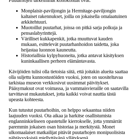
Puutarhojen tärkeimmät kohokohdat ovat:
Monplaisir-paviljongin ja Hermitage-paviljongin
kaltaiset rakennukset, joilla on jokaisella omalaatuinen
arkkitehtuuri.
Muotoillut puutarhat, joissa on pitkä sarja polkuja ja
pensaslabyrinttejä.
Värilliset kukkapenkit, jotka muuttuvat kauden
mukaan, esittelevät puutarhanhoidon taidetta, joka
heijastaa luonnon kauneutta.
Historiallisia kylpyhuoneita, jotka antavat käsityksen
kuninkaallisen perheen elämäntavasta.
Kävijöiden tulisi olla tietoisia siitä, että joitakin alueita saattaa
olla suljettu kunnostustöiden vuoksi, joten on suositeltavaa
tarkistaa museon verkkosivut uusimmat päivitykset.
Pääsymaksut ovat voimassa, ja vammaisvieraille on saatavilla
tarvittavat mukautukset, jotta kaikki voivat nauttia tästä
upeasta kohteesta.
Kun tutustut puutarhoihin, on helppo sekaantua niiden
laajuuden vuoksi. Ota aikaa ja harkitse osallistumista
englanninkieliseen opastetulle kierrokselle, jotta ymmärrät
paremmin jokaisen osan historiaa ja merkitystä. Monet
ulkomaalaiset matkailijat pitävät puutarhojen monipuolisista
nähtävyyksistä miellyttävänä yllätyksenä.