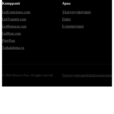
Kumppanit
Apua
GetExperience.com
Yksityisyyskäytäntö
GetTransfer.com
Ehdot
GetRentacar.com
Evästekäytäntö
GetBoat.com
PiterPass
Tutkakdoma.ru
©
2026
Moscow Pass
. All rights reserved.
Yksityisyyskäytäntö
Ehdot
Evästekäytäntö