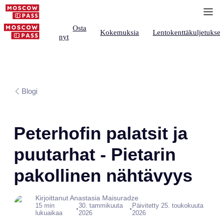
Osta
Kokemuksia
Lentokenttäkuljetukse
nyt
Blogi
Peterhofin palatsit ja
puutarhat - Pietarin
pakollinen nähtävyys
Kirjoittanut Anastasia Maisuradze
15 min
30. tammikuuta
Päivitetty 25. toukokuuta
•
•
lukuaikaa
2026
2026