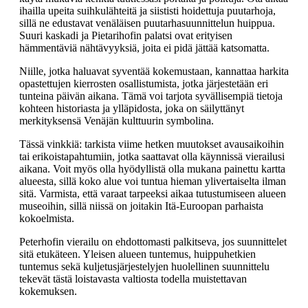
ihailla upeita suihkulähteitä ja siististi hoidettuja puutarhoja,
sillä ne edustavat venäläisen puutarhasuunnittelun huippua.
Suuri kaskadi ja Pietarihofin palatsi ovat erityisen
hämmentäviä nähtävyyksiä, joita ei pidä jättää katsomatta.
Niille, jotka haluavat syventää kokemustaan, kannattaa harkita
opastettujen kierrosten osallistumista, jotka järjestetään eri
tunteina päivän aikana. Tämä voi tarjota syvällisempiä tietoja
kohteen historiasta ja ylläpidosta, joka on säilyttänyt
merkityksensä Venäjän kulttuurin symbolina.
Tässä vinkkiä: tarkista viime hetken muutokset avausaikoihin
tai erikoistapahtumiin, jotka saattavat olla käynnissä vierailusi
aikana. Voit myös olla hyödyllistä olla mukana painettu kartta
alueesta, sillä koko alue voi tuntua hieman ylivertaiselta ilman
sitä. Varmista, että varaat tarpeeksi aikaa tutustumiseen alueen
museoihin, sillä niissä on joitakin Itä-Euroopan parhaista
kokoelmista.
Peterhofin vierailu on ehdottomasti palkitseva, jos suunnittelet
sitä etukäteen. Yleisen alueen tuntemus, huippuhetkien
tuntemus sekä kuljetusjärjestelyjen huolellinen suunnittelu
tekevät tästä loistavasta valtiosta todella muistettavan
kokemuksen.