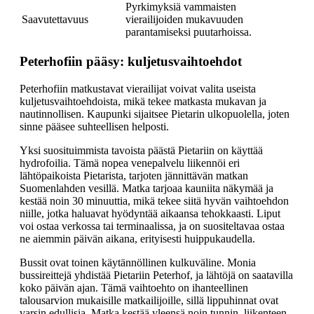
Pyrkimyksiä vammaisten
Saavutettavuus
vierailijoiden mukavuuden
parantamiseksi puutarhoissa.
Peterhofiin pääsy: kuljetusvaihtoehdot
Peterhofiin matkustavat vierailijat voivat valita useista
kuljetusvaihtoehdoista, mikä tekee matkasta mukavan ja
nautinnollisen. Kaupunki sijaitsee Pietarin ulkopuolella, joten
sinne pääsee suhteellisen helposti.
Yksi suosituimmista tavoista päästä Pietariin on käyttää
hydrofoilia. Tämä nopea venepalvelu liikennöi eri
lähtöpaikoista Pietarista, tarjoten jännittävän matkan
Suomenlahden vesillä. Matka tarjoaa kauniita näkymää ja
kestää noin 30 minuuttia, mikä tekee siitä hyvän vaihtoehdon
niille, jotka haluavat hyödyntää aikaansa tehokkaasti. Liput
voi ostaa verkossa tai terminaalissa, ja on suositeltavaa ostaa
ne aiemmin päivän aikana, erityisesti huippukaudella.
Bussit ovat toinen käytännöllinen kulkuväline. Monia
bussireittejä yhdistää Pietariin Peterhof, ja lähtöjä on saatavilla
koko päivän ajan. Tämä vaihtoehto on ihanteellinen
talousarvion mukaisille matkailijoille, sillä lippuhinnat ovat
varsin edullisia. Matka kestää yleensä noin tunnin, liikenteen