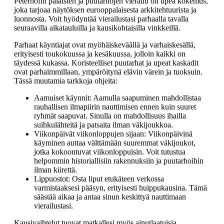
Peterhofin palatsien ja puutarhojen vierailu on upea kokemus,
joka tarjoaa näytöksen eurooppalaisesta arkkitehtuurista ja
luonnosta. Voit hyödyntää vierailustasi parhaalla tavalla
seuraavilla aikatauluilla ja kausikohtaisilla vinkkeillä.
Parhaat käyntiajat ovat myöhäiskeväällä ja varhaiskesällä,
erityisesti toukokuussa ja kesäkuussa, jolloin kaikki on
täydessä kukassa. Koristeelliset puutarhat ja upeat kaskadit
ovat parhaimmillaan, ympäröitynä elävin värein ja tuoksuin.
Tässä muutamia tarkkoja ohjeita:
Aamuiset käynnit: Aamulla saapuminen mahdollistaa
rauhallisen ilmapiirin nauttimisen ennen kuin suuret
ryhmät saapuvat. Sinulla on mahdollisuus ihailla
suihkulähteitä ja patsaita ilman väkijoukkoa.
Viikonpäivät viikonloppujen sijaan: Viikonpäivinä
käyminen auttaa välttämään suuremmat väkijoukot,
jotka kokoontuvat viikonloppuisin. Voit tutustua
helpommin historiallisiin rakennuksiin ja puutarhoihin
ilman kiirettä.
Lippuostot: Osta liput etukäteen verkossa
varmistaaksesi pääsyn, erityisesti huippukausina. Tämä
säästää aikaa ja antaa sinun keskittyä nauttimaan
vierailustasi.
Kausivaihtelut tuovat matkallesi myös ainutlaatuisia