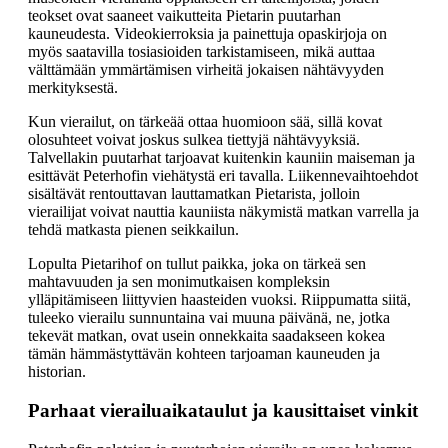
teokset ovat saaneet vaikutteita Pietarin puutarhan
kauneudesta. Videokierroksia ja painettuja opaskirjoja on
myös saatavilla tosiasioiden tarkistamiseen, mikä auttaa
välttämään ymmärtämisen virheitä jokaisen nähtävyyden
merkityksestä.
Kun vierailut, on tärkeää ottaa huomioon sää, sillä kovat
olosuhteet voivat joskus sulkea tiettyjä nähtävyyksiä.
Talvellakin puutarhat tarjoavat kuitenkin kauniin maiseman ja
esittävät Peterhofin viehätystä eri tavalla. Liikennevaihtoehdot
sisältävät rentouttavan lauttamatkan Pietarista, jolloin
vierailijat voivat nauttia kauniista näkymistä matkan varrella ja
tehdä matkasta pienen seikkailun.
Lopulta Pietarihof on tullut paikka, joka on tärkeä sen
mahtavuuden ja sen monimutkaisen kompleksin
ylläpitämiseen liittyvien haasteiden vuoksi. Riippumatta siitä,
tuleeko vierailu sunnuntaina vai muuna päivänä, ne, jotka
tekevät matkan, ovat usein onnekkaita saadakseen kokea
tämän hämmästyttävän kohteen tarjoaman kauneuden ja
historian.
Parhaat vierailuaikataulut ja kausittaiset vinkit