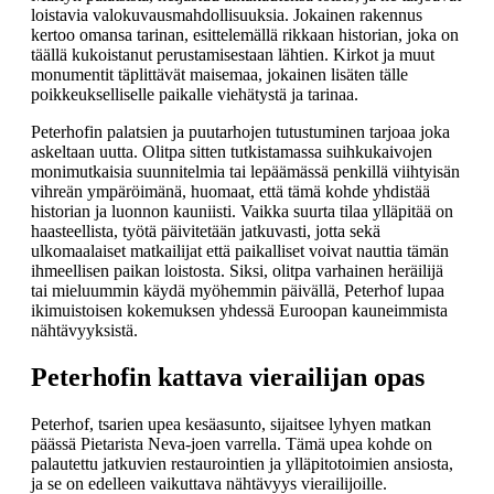
loistavia valokuvausmahdollisuuksia. Jokainen rakennus
kertoo omansa tarinan, esittelemällä rikkaan historian, joka on
täällä kukoistanut perustamisestaan lähtien. Kirkot ja muut
monumentit täplittävät maisemaa, jokainen lisäten tälle
poikkeukselliselle paikalle viehätystä ja tarinaa.
Peterhofin palatsien ja puutarhojen tutustuminen tarjoaa joka
askeltaan uutta. Olitpa sitten tutkistamassa suihkukaivojen
monimutkaisia suunnitelmia tai lepäämässä penkillä viihtyisän
vihreän ympäröimänä, huomaat, että tämä kohde yhdistää
historian ja luonnon kauniisti. Vaikka suurta tilaa ylläpitää on
haasteellista, työtä päivitetään jatkuvasti, jotta sekä
ulkomaalaiset matkailijat että paikalliset voivat nauttia tämän
ihmeellisen paikan loistosta. Siksi, olitpa varhainen heräilijä
tai mieluummin käydä myöhemmin päivällä, Peterhof lupaa
ikimuistoisen kokemuksen yhdessä Euroopan kauneimmista
nähtävyyksistä.
Peterhofin kattava vierailijan opas
Peterhof, tsarien upea kesäasunto, sijaitsee lyhyen matkan
päässä Pietarista Neva-joen varrella. Tämä upea kohde on
palautettu jatkuvien restaurointien ja ylläpitotoimien ansiosta,
ja se on edelleen vaikuttava nähtävyys vierailijoille.