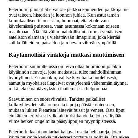
Peterhofin puutarhat eivät ole pelkkiä kauneuden paikkoja; ne
ovat taiteen, historian ja luonnon juhlaa. Kun astut tämän
kuninkaallisen tilan sisään, huomaat, että et ole vain
kävelemässä puistossa, vaan astumassa kokonaan toiseen
maailmaan. Älä jätä väliin mahdollisuutta upota venäläisen
aateliston elämään ja viehättävään ilmapiiriin, joka kiertää
suihkulähteiden, patsaiden ja rehevän vihreän ympärillä.
Käytännöllisiä vinkkejä matkasi nauttimiseen
Peterhofin suunnittelussa on hyvä ottaa huomioon joitakin
käytännön neuvoja, jotta matkastasi tulee mahdollisimman
hyödyllinen. Ensinnäkin, valitse käyntiaika huolellisesti;
aamut ja myöhäiset iltapäivät ovat yleensä vähemmän täynnä,
mikä tekee nähtävyyksien ihailemisesta helpompaa.
Saavuminen on suoraviivaista. Tarkista paikalliset
kulkuyhteydet, sillä on useita tapoja päästä kohteeseen,
mukaan lukien Pietarista lähtevät bussit ja veneet. Osta liput
etukäteen, erityisesti vilkkain turistikaudella, jotta vältytään
viime hetken ongelmilta pääsylippujen myyntipisteessä.
Peterhofin laajat puutarhat kattavat useita hehtaareja, joten
käytä mukavia kenkiä tutkiessasi portaita ja polkuja. Ota aikaa