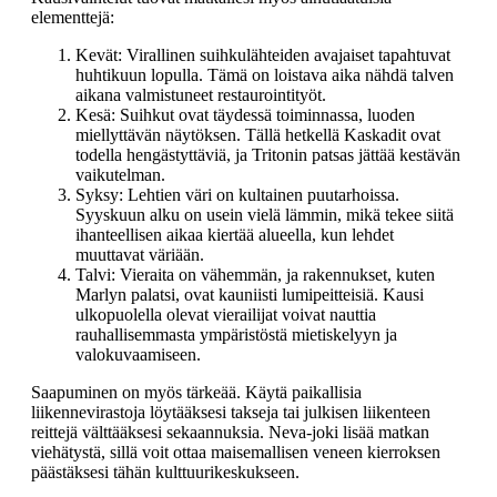
elementtejä:
Kevät: Virallinen suihkulähteiden avajaiset tapahtuvat
huhtikuun lopulla. Tämä on loistava aika nähdä talven
aikana valmistuneet restaurointityöt.
Kesä: Suihkut ovat täydessä toiminnassa, luoden
miellyttävän näytöksen. Tällä hetkellä Kaskadit ovat
todella hengästyttäviä, ja Tritonin patsas jättää kestävän
vaikutelman.
Syksy: Lehtien väri on kultainen puutarhoissa.
Syyskuun alku on usein vielä lämmin, mikä tekee siitä
ihanteellisen aikaa kiertää alueella, kun lehdet
muuttavat väriään.
Talvi: Vieraita on vähemmän, ja rakennukset, kuten
Marlyn palatsi, ovat kauniisti lumipeitteisiä. Kausi
ulkopuolella olevat vierailijat voivat nauttia
rauhallisemmasta ympäristöstä mietiskelyyn ja
valokuvaamiseen.
Saapuminen on myös tärkeää. Käytä paikallisia
liikennevirastoja löytääksesi takseja tai julkisen liikenteen
reittejä välttääksesi sekaannuksia. Neva-joki lisää matkan
viehätystä, sillä voit ottaa maisemallisen veneen kierroksen
päästäksesi tähän kulttuurikeskukseen.