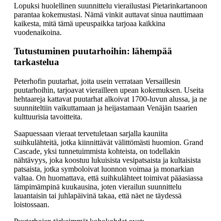
Lopuksi huolellinen suunnittelu vierailustasi Pietarinkartanoon
parantaa kokemustasi. Nämä vinkit auttavat sinua nauttimaan
kaikesta, mitä tämä upeuspaikka tarjoaa kaikkina
vuodenaikoina.
Tutustuminen puutarhoihin: lähempää
tarkastelua
Peterhofin puutarhat, joita usein verrataan Versaillesin
puutarhoihin, tarjoavat vierailleen upean kokemuksen. Useita
hehtaareja kattavat puutarhat alkoivat 1700-luvun alussa, ja ne
suunniteltiin vaikuttamaan ja heijastamaan Venäjän tsaarien
kulttuurisia tavoitteita.
Saapuessaan vieraat tervetuletaan sarjalla kauniita
suihkulähteitä, jotka kiinnittävät välittömästi huomion. Grand
Cascade, yksi tunnetuimmista kohteista, on todellakin
nähtävyys, joka koostuu lukuisista vesipatsaista ja kultaisista
patsaista, jotka symboloivat luonnon voimaa ja monarkian
valtaa. On huomattava, että suihkulähteet toimivat pääasiassa
lämpimämpinä kuukausina, joten vierailun suunnittelu
lauantaisin tai juhlapäivinä takaa, että näet ne täydessä
loistossaan.