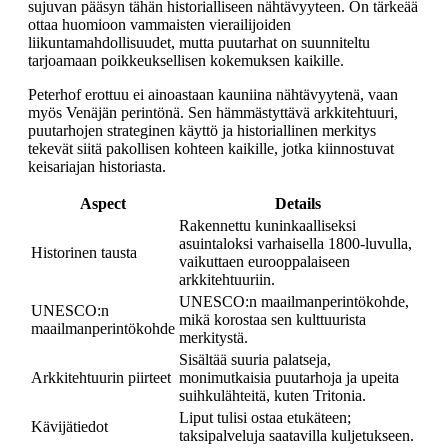
sujuvan pääsyn tähän historialliseen nähtävyyteen. On tärkeää
ottaa huomioon vammaisten vierailijoiden
liikuntamahdollisuudet, mutta puutarhat on suunniteltu
tarjoamaan poikkeuksellisen kokemuksen kaikille.
Peterhof erottuu ei ainoastaan kauniina nähtävyytenä, vaan
myös Venäjän perintönä. Sen hämmästyttävä arkkitehtuuri,
puutarhojen strateginen käyttö ja historiallinen merkitys
tekevät siitä pakollisen kohteen kaikille, jotka kiinnostuvat
keisariajan historiasta.
Aspect
Details
Rakennettu kuninkaalliseksi
asuintaloksi varhaisella 1800-luvulla,
Historinen tausta
vaikuttaen eurooppalaiseen
arkkitehtuuriin.
UNESCO:n maailmanperintökohde,
UNESCO:n
mikä korostaa sen kulttuurista
maailmanperintökohde
merkitystä.
Sisältää suuria palatseja,
Arkkitehtuurin piirteet
monimutkaisia puutarhoja ja upeita
suihkulähteitä, kuten Tritonia.
Liput tulisi ostaa etukäteen;
Kävijätiedot
taksipalveluja saatavilla kuljetukseen.