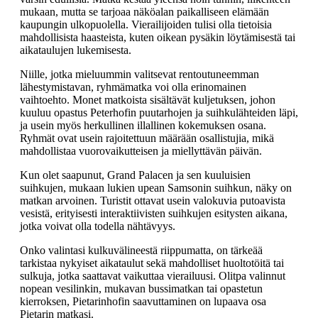
mukaan, mutta se tarjoaa näköalan paikalliseen elämään
kaupungin ulkopuolella. Vierailijoiden tulisi olla tietoisia
mahdollisista haasteista, kuten oikean pysäkin löytämisestä tai
aikataulujen lukemisesta.
Niille, jotka mieluummin valitsevat rentoutuneemman
lähestymistavan, ryhmämatka voi olla erinomainen
vaihtoehto. Monet matkoista sisältävät kuljetuksen, johon
kuuluu opastus Peterhofin puutarhojen ja suihkulähteiden läpi,
ja usein myös herkullinen illallinen kokemuksen osana.
Ryhmät ovat usein rajoitettuun määrään osallistujia, mikä
mahdollistaa vuorovaikutteisen ja miellyttävän päivän.
Kun olet saapunut, Grand Palacen ja sen kuuluisien
suihkujen, mukaan lukien upean Samsonin suihkun, näky on
matkan arvoinen. Turistit ottavat usein valokuvia putoavista
vesistä, erityisesti interaktiivisten suihkujen esitysten aikana,
jotka voivat olla todella nähtävyys.
Onko valintasi kulkuvälineestä riippumatta, on tärkeää
tarkistaa nykyiset aikataulut sekä mahdolliset huoltotöitä tai
sulkuja, jotka saattavat vaikuttaa vierailuusi. Olitpa valinnut
nopean vesilinkin, mukavan bussimatkan tai opastetun
kierroksen, Pietarinhofin saavuttaminen on lupaava osa
Pietarin matkasi.