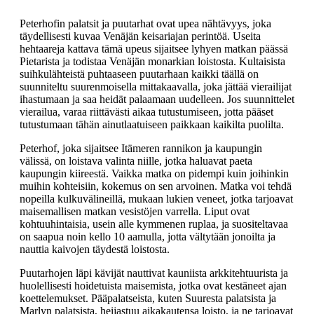
Peterhofin palatsit ja puutarhat ovat upea nähtävyys, joka
täydellisesti kuvaa Venäjän keisariajan perintöä. Useita
hehtaareja kattava tämä upeus sijaitsee lyhyen matkan päässä
Pietarista ja todistaa Venäjän monarkian loistosta. Kultaisista
suihkulähteistä puhtaaseen puutarhaan kaikki täällä on
suunniteltu suurenmoisella mittakaavalla, joka jättää vierailijat
ihastumaan ja saa heidät palaamaan uudelleen. Jos suunnittelet
vierailua, varaa riittävästi aikaa tutustumiseen, jotta pääset
tutustumaan tähän ainutlaatuiseen paikkaan kaikilta puolilta.
Peterhof, joka sijaitsee Itämeren rannikon ja kaupungin
välissä, on loistava valinta niille, jotka haluavat paeta
kaupungin kiireestä. Vaikka matka on pidempi kuin joihinkin
muihin kohteisiin, kokemus on sen arvoinen. Matka voi tehdä
nopeilla kulkuvälineillä, mukaan lukien veneet, jotka tarjoavat
maisemallisen matkan vesistöjen varrella. Liput ovat
kohtuuhintaisia, usein alle kymmenen ruplaa, ja suositeltavaa
on saapua noin kello 10 aamulla, jotta vältytään jonoilta ja
nauttia kaivojen täydestä loistosta.
Puutarhojen läpi kävijät nauttivat kauniista arkkitehtuurista ja
huolellisesti hoidetuista maisemista, jotka ovat kestäneet ajan
koettelemukset. Pääpalatseista, kuten Suuresta palatsista ja
Marlyn palatsista, heijastuu aikakautensa loisto, ja ne tarjoavat