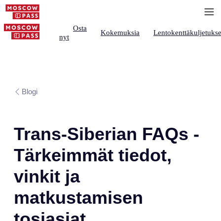
Osta
Kokemuksia
Lentokenttäkuljetukse
nyt
Blogi
Trans-Siberian FAQs -
Tärkeimmät tiedot,
vinkit ja
matkustamisen
tosiasiat