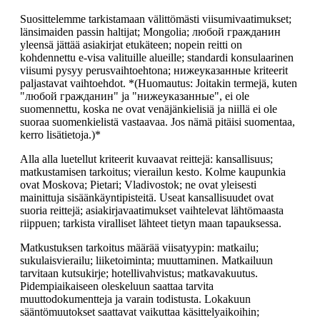
Suosittelemme tarkistamaan välittömästi viisumivaatimukset;
länsimaiden passin haltijat; Mongolia; любой гражданин
yleensä jättää asiakirjat etukäteen; nopein reitti on
kohdennettu e-visa valituille alueille; standardi konsulaarinen
viisumi pysyy perusvaihtoehtona; нижеуказанные kriteerit
paljastavat vaihtoehdot. *(Huomautus: Joitakin termejä, kuten
"любой гражданин" ja "нижеуказанные", ei ole
suomennettu, koska ne ovat venäjänkielisiä ja niillä ei ole
suoraa suomenkielistä vastaavaa. Jos nämä pitäisi suomentaa,
kerro lisätietoja.)*
Alla alla luetellut kriteerit kuvaavat reittejä: kansallisuus;
matkustamisen tarkoitus; vierailun kesto. Kolme kaupunkia
ovat Moskova; Pietari; Vladivostok; ne ovat yleisesti
mainittuja sisäänkäyntipisteitä. Useat kansallisuudet ovat
suoria reittejä; asiakirjavaatimukset vaihtelevat lähtömaasta
riippuen; tarkista viralliset lähteet tietyn maan tapauksessa.
Matkustuksen tarkoitus määrää viisatyypin: matkailu;
sukulaisvierailu; liiketoiminta; muuttaminen. Matkailuun
tarvitaan kutsukirje; hotellivahvistus; matkavakuutus.
Pidempiaikaiseen oleskeluun saattaa tarvita
muuttodokumentteja ja varain todistusta. Lokakuun
sääntömuutokset saattavat vaikuttaa käsittelyaikoihin;