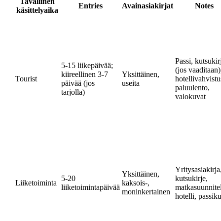
Tavallinen
Entries
Avainasiakirjat
Notes
käsittelyaika
Passi, kutsukir
5-15 liikepäivää;
(jos vaaditaan)
kiireellinen 3-7
Yksittäinen,
Tourist
hotellivahvistu
päivää (jos
useita
paluulento,
tarjolla)
valokuvat
Yritysasiakirja
Yksittäinen,
5-20
kutsukirje,
Liiketoiminta
kaksois-,
liiketoimintapäivää
matkasuunnite
moninkertainen
hotelli, passik