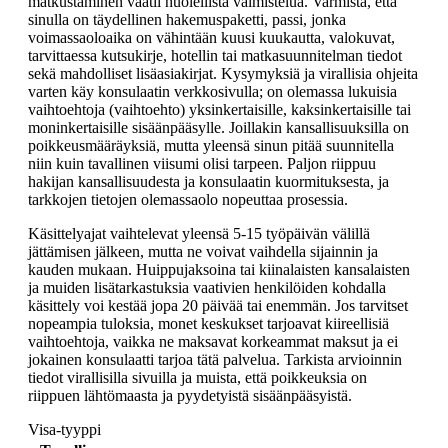
matkustaminen vaatii huolellista valmistelua. Varmista, että
sinulla on täydellinen hakemuspaketti, passi, jonka
voimassaoloaika on vähintään kuusi kuukautta, valokuvat,
tarvittaessa kutsukirje, hotellin tai matkasuunnitelman tiedot
sekä mahdolliset lisäasiakirjat. Kysymyksiä ja virallisia ohjeita
varten käy konsulaatin verkkosivulla; on olemassa lukuisia
vaihtoehtoja (vaihtoehto) yksinkertaisille, kaksinkertaisille tai
moninkertaisille sisäänpääsylle. Joillakin kansallisuuksilla on
poikkeusmääräyksiä, mutta yleensä sinun pitää suunnitella
niin kuin tavallinen viisumi olisi tarpeen. Paljon riippuu
hakijan kansallisuudesta ja konsulaatin kuormituksesta, ja
tarkkojen tietojen olemassaolo nopeuttaa prosessia.
Käsittelyajat vaihtelevat yleensä 5-15 työpäivän välillä
jättämisen jälkeen, mutta ne voivat vaihdella sijainnin ja
kauden mukaan. Huippujaksoina tai kiinalaisten kansalaisten
ja muiden lisätarkastuksia vaativien henkilöiden kohdalla
käsittely voi kestää jopa 20 päivää tai enemmän. Jos tarvitset
nopeampia tuloksia, monet keskukset tarjoavat kiireellisiä
vaihtoehtoja, vaikka ne maksavat korkeammat maksut ja ei
jokainen konsulaatti tarjoa tätä palvelua. Tarkista arvioinnin
tiedot virallisilla sivuilla ja muista, että poikkeuksia on
riippuen lähtömaasta ja pyydetyistä sisäänpääsyistä.
Visa-tyyppi