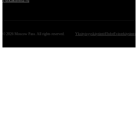
Tutkakdoma.ru
©
2026
Moscow Pass
. All rights reserved.
Yksityisyyskäytäntö
Ehdot
Evästekäytäntö