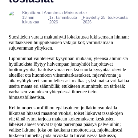
Kirjoittanut Anastasia Maisuradze
13 min
17. tammikuuta
Päivitetty 25. toukokuuta
•
•
lukuaikaa
2026
2026
Suosittelen varata makuuhytti lokakuussa lukitsemaan hinnan;
välttääkseen huippukausien väkijoukot; varmistamaan
sujuvamman ylityksen.
Lippuhinnat vaihtelevat kysynnän mukaan; yleensä alimmista
hyttiluokista löytyy halvempaa; junayhtiöt harjoittavat
tuottomyyntiä; harkitse varaa ensiksi suurta kysyntää oleville
alueille; ota huomioon viisumitarkastukset, rajavalvonta ja
aikavyöhykkeet suunnitellessasi matkaa; yksi matka voi kattaa
useita maata eri säännöillä; etukäteen suunnittelu on tärkeää;
varhaisen varauksen yhteydessä ilmenee tieto
hinnastabiliteetista.
Reitin nopeusprofiili on epätasainen; joillakin osuuksilla
liikutaan hitaasti maaston vuoksi, toiset liukuvat tasankojen
yli; tämä rytmi tarjoaa makean kokemuksen; keskusten
läheiset alueet voivat tarjota parempaa pääsyä palveluihin;
valitse ikkuna, joka on kaukana moottoreista, rajoittaaksesi
liikkeen tunnetta; pidä arvokkaita turvallisessa taskussa;