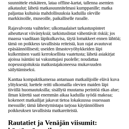
suunnittele etukäteen, lataa offline-kartat, tallenna asemien
aikataulut; lähetä matkasuunnitelmasi kumppanille; matka
paljastaa kultaisia mahdollisuuksia kaduilla oleville
markkinoille, museoille, paikalliselle ruoalle.
Rajavalvonta vaihtelee; ulkomaalaiset tarkastuspisteet
aiheuttavat viivästyksiä; tarkistuslistat vähentävät riskiä; jos
maassa vaaditaan läpikulkavisa, täytä lomakkeet ennen lähtöä;
tämä on poikkeus tavallisista reiteistä, kun rajat avautuvat
epäsäännöllisesti; useiden ilmastovyöhykkeiden läpi
kulkeminen vaatii kerroksellista vaatetusta; lähetä asiakirjat
ajoissa isäntäsi tai vakuuttajasi puolelle; noudattaa
nopeusrajoituksia matkustajakoneessa mukavuuden
säilyttämiseksi.
Kanttaa kompaktikameraa antamaan matkailijoille elävä kuva
ylityksestä; luettele reitti ulkomailla olevien maiden läpi
tiiviillä huomautuksilla; sisällytä muutama perintöä rikas alue;
ilman kiirettä saat enemmän aikaa kaduilla syödä makeaa;
kokeneet matkailijat jakavat tietoa lokakuussa osuessaan
messuille; tämä lähestymistapa tarjoaa käytännöllisen
poikkeuksen tavallisista matkareiteistä.
Rautatiet ja Venäjän viisumit: