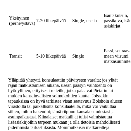
Isäntäkutsun,
Yksityinen
7-20 liikepäivää
Single, useita
passikuva, isä
(perhe/ystävä)
asiakirjat
Passi, seuraav
Transit
5-10 liikepäivää
Single
maan viisumi,
matkasuunnite
Ylläpitää yhteyttä konsulaattiin päivitysten varalta; jos ylität
rajan matkustamisen aikana, usean pääsyn vaihtoehto on
hyödyllinen, erityisesti reiteille, jotka palaavat Pietarin tai
muiden kansainvälisten solmukohtien kautta. Joissakin
tapauksissa on hyvä tarkistaa visan saatavuus Bolshoin alueen
virastoilta tai paikallisilta konsulaateilta, mikä voi vaikuttaa
siihen, mihin hakeudut; tämä riippuu kansalaisuudestasi ja
asuinpaikastasi. Kiinalaiset matkailijat tulisi valmistautua
lisäasiakirjoihin tarpeen mukaan ja olla tietoisia mahdollisesti
pidemmistä tarkastuksista. Monimutkaisia matkareittejä