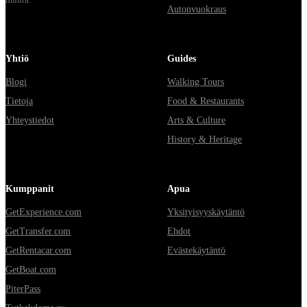
Autonvuokraus
Yhtiö
Guides
Blogi
Walking Tours
Tietoja
Food & Restaurants
Yhteystiedot
Arts & Culture
History & Heritage
Kumppanit
Apua
GetExperience.com
Yksityisyyskäytäntö
GetTransfer.com
Ehdot
GetRentacar.com
Evästekäytäntö
GetBoat.com
PiterPass