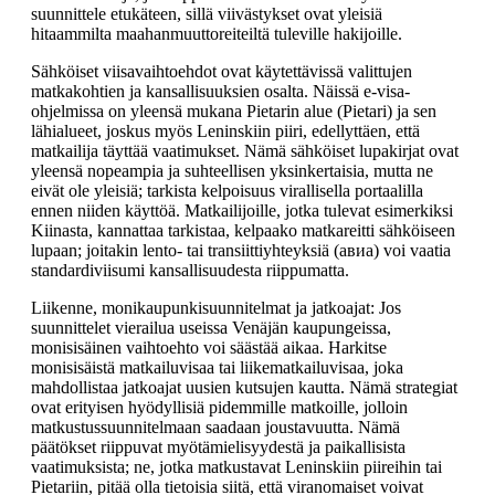
suunnittele etukäteen, sillä viivästykset ovat yleisiä
hitaammilta maahanmuuttoreiteiltä tuleville hakijoille.
Sähköiset viisavaihtoehdot ovat käytettävissä valittujen
matkakohtien ja kansallisuuksien osalta. Näissä e-visa-
ohjelmissa on yleensä mukana Pietarin alue (Pietari) ja sen
lähialueet, joskus myös Leninskiin piiri, edellyttäen, että
matkailija täyttää vaatimukset. Nämä sähköiset lupakirjat ovat
yleensä nopeampia ja suhteellisen yksinkertaisia, mutta ne
eivät ole yleisiä; tarkista kelpoisuus virallisella portaalilla
ennen niiden käyttöä. Matkailijoille, jotka tulevat esimerkiksi
Kiinasta, kannattaa tarkistaa, kelpaako matkareitti sähköiseen
lupaan; joitakin lento- tai transiittiyhteyksiä (авиа) voi vaatia
standardiviisumi kansallisuudesta riippumatta.
Liikenne, monikaupunkisuunnitelmat ja jatkoajat: Jos
suunnittelet vierailua useissa Venäjän kaupungeissa,
monisisäinen vaihtoehto voi säästää aikaa. Harkitse
monisisäistä matkailuvisaa tai liikematkailuvisaa, joka
mahdollistaa jatkoajat uusien kutsujen kautta. Nämä strategiat
ovat erityisen hyödyllisiä pidemmille matkoille, jolloin
matkustussuunnitelmaan saadaan joustavuutta. Nämä
päätökset riippuvat myötämielisyydestä ja paikallisista
vaatimuksista; ne, jotka matkustavat Leninskiin piireihin tai
Pietariin, pitää olla tietoisia siitä, että viranomaiset voivat