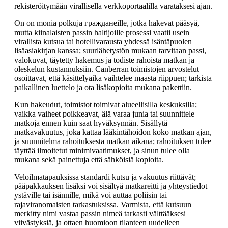
rekisteröitymään virallisella verkkoportaalilla varataksesi ajan.
On on monia polkuja гражданeille, jotka hakevat pääsyä,
mutta kiinalaisten passin haltijoille prosessi vaatii usein
virallista kutsua tai hotellivarausta yhdessä isäntäpuolen
lisäasiakirjan kanssa; suurlähetystön mukaan tarvitaan passi,
valokuvat, täytetty hakemus ja todiste rahoista matkan ja
oleskelun kustannuksiin. Canberran toimistojen arvostelut
osoittavat, että käsittelyaika vaihtelee maasta riippuen; tarkista
paikallinen luettelo ja ota lisäkopioita mukana pakettiin.
Kun hakeudut, toimistot toimivat alueellisilla keskuksilla;
vaikka vaiheet poikkeavat, älä varaa junia tai suunnittele
matkoja ennen kuin saat hyväksynnän. Sisällytä
matkavakuutus, joka kattaa lääkintähoidon koko matkan ajan,
ja suunnitelma rahoituksesta matkan aikana; rahoituksen tulee
täyttää ilmoitetut minimivaatimukset, ja sinun tulee olla
mukana sekä painettuja että sähköisiä kopioita.
Veloilmatapauksissa standardi kutsu ja vakuutus riittävät;
pääpakkauksen lisäksi voi sisältyä matkareitti ja yhteystiedot
ystäville tai isännille, mikä voi auttaa poliisin tai
rajaviranomaisten tarkastuksissa. Varmista, että kutsuun
merkitty nimi vastaa passin nimeä tarkasti välttääksesi
viivästyksiä, ja ottaen huomioon tilanteen uudelleen