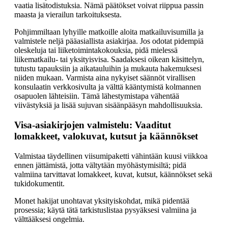
vaatia lisätodistuksia. Nämä päätökset voivat riippua passin
maasta ja vierailun tarkoituksesta.
Pohjimmiltaan lyhyille matkoille aloita matkailuvisumilla ja
valmistele neljä pääasiallista asiakirjaa. Jos odotat pidempiä
oleskeluja tai liiketoimintakokouksia, pidä mielessä
liikematkailu- tai yksityisvisa. Saadaksesi oikean käsittelyn,
tutustu tapauksiin ja aikatauluihin ja mukauta hakemuksesi
niiden mukaan. Varmista aina nykyiset säännöt virallisen
konsulaatin verkkosivulta ja välttä kääntymistä kolmannen
osapuolen lähteisiin. Tämä lähestymistapa vähentää
viivästyksiä ja lisää sujuvan sisäänpääsyn mahdollisuuksia.
Visa-asiakirjojen valmistelu: Vaaditut
lomakkeet, valokuvat, kutsut ja käännökset
Valmistaa täydellinen viisumipaketti vähintään kuusi viikkoa
ennen jättämistä, jotta vältytään myöhästymisiltä; pidä
valmiina tarvittavat lomakkeet, kuvat, kutsut, käännökset sekä
tukidokumentit.
Monet hakijat unohtavat yksityiskohdat, mikä pidentää
prosessia; käytä tätä tarkistuslistaa pysyäksesi valmiina ja
välttääksesi ongelmia.