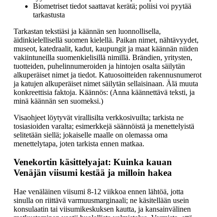
Biometriset tiedot saattavat kerätä; poliisi voi pyytää
tarkastusta
Tarkastan tekstiäsi ja käännän sen luonnollisella,
äidinkielellisellä suomen kielellä. Paikan nimet, nähtävyydet,
museot, katedraalit, kadut, kaupungit ja maat käännän niiden
vakiintuneilla suomenkielisillä nimillä. Brändien, yritysten,
tuotteiden, puhelinnumeroiden ja hintojen osalta säilytän
alkuperäiset nimet ja tiedot. Katuosoitteiden rakennusnumerot
ja katujen alkuperäiset nimet säilytän sellaisinaan. Älä muuta
konkreettisia faktoja. Käännös: (Anna käännettävä teksti, ja
minä käännän sen suomeksi.)
Visaohjeet löytyvät virallisilta verkkosivuilta; tarkista ne
tosiasioiden varalta; esimerkkejä säännöistä ja menettelyistä
selitetään siellä; jokaiselle maalle on olemassa oma
menettelytapa, joten tarkista ennen matkaa.
Venekortin käsittelyajat: Kuinka kauan
Venäjän viisumi kestää ja milloin hakea
Hae venäläinen viisumi 8-12 viikkoa ennen lähtöä, jotta
sinulla on riittävä varmuusmarginaali; ne käsitellään usein
konsulaatin tai viisumikeskuksen kautta, ja kansainvälinen