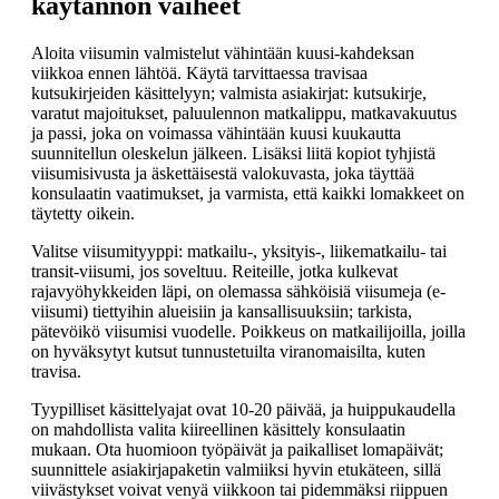
käytännön vaiheet
Aloita viisumin valmistelut vähintään kuusi-kahdeksan
viikkoa ennen lähtöä. Käytä tarvittaessa travisaa
kutsukirjeiden käsittelyyn; valmista asiakirjat: kutsukirje,
varatut majoitukset, paluulennon matkalippu, matkavakuutus
ja passi, joka on voimassa vähintään kuusi kuukautta
suunnitellun oleskelun jälkeen. Lisäksi liitä kopiot tyhjistä
viisumisivusta ja äskettäisestä valokuvasta, joka täyttää
konsulaatin vaatimukset, ja varmista, että kaikki lomakkeet on
täytetty oikein.
Valitse viisumityyppi: matkailu-, yksityis-, liikematkailu- tai
transit-viisumi, jos soveltuu. Reiteille, jotka kulkevat
rajavyöhykkeiden läpi, on olemassa sähköisiä viisumeja (e-
viisumi) tiettyihin alueisiin ja kansallisuuksiin; tarkista,
pätevöikö viisumisi vuodelle. Poikkeus on matkailijoilla, joilla
on hyväksytyt kutsut tunnustetuilta viranomaisilta, kuten
travisa.
Tyypilliset käsittelyajat ovat 10-20 päivää, ja huippukaudella
on mahdollista valita kiireellinen käsittely konsulaatin
mukaan. Ota huomioon työpäivät ja paikalliset lomapäivät;
suunnittele asiakirjapaketin valmiiksi hyvin etukäteen, sillä
viivästykset voivat venyä viikkoon tai pidemmäksi riippuen