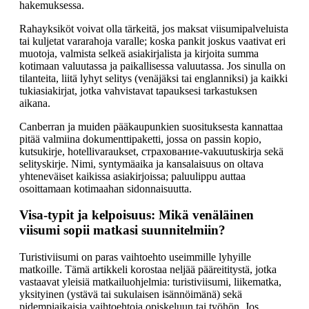
hakemuksessa.
Rahayksiköt voivat olla tärkeitä, jos maksat viisumipalveluista
tai kuljetat vararahoja varalle; koska pankit joskus vaativat eri
muotoja, valmista selkeä asiakirjalista ja kirjoita summa
kotimaan valuutassa ja paikallisessa valuutassa. Jos sinulla on
tilanteita, liitä lyhyt selitys (venäjäksi tai englanniksi) ja kaikki
tukiasiakirjat, jotka vahvistavat tapauksesi tarkastuksen
aikana.
Canberran ja muiden pääkaupunkien suosituksesta kannattaa
pitää valmiina dokumenttipaketti, jossa on passin kopio,
kutsukirje, hotellivaraukset, страхование-vakuutuskirja sekä
selityskirje. Nimi, syntymäaika ja kansalaisuus on oltava
yhteneväiset kaikissa asiakirjoissa; paluulippu auttaa
osoittamaan kotimaahan sidonnaisuutta.
Visa-typit ja kelpoisuus: Mikä venäläinen
viisumi sopii matkasi suunnitelmiin?
Turistiviisumi on paras vaihtoehto useimmille lyhyille
matkoille. Tämä artikkeli korostaa neljää pääreititystä, jotka
vastaavat yleisiä matkailuohjelmia: turistiviisumi, liikematka,
yksityinen (ystävä tai sukulaisen isännöimänä) sekä
pidempiaikaisia vaihtoehtoja opiskeluun tai työhön. Jos