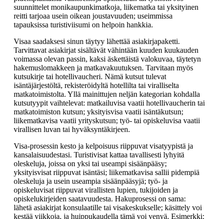
suunnittelet monikaupunkimatkoja, liikematka tai yksityinen
reitti tarjoaa usein oikean joustavuuden; useimmissa
tapauksissa turistiviisumi on helpoin hankkia.
Visaa saadaksesi sinun täytyy lähettää asiakirjapaketti.
Tarvittavat asiakirjat sisältävät vähintään kuuden kuukauden
voimassa olevan passin, kaksi äskettäistä valokuvaa, täytetyn
hakemuslomakkeen ja matkavakuutuksen. Tarvitaan myös
kutsukirje tai hotellivaucheri. Nämä kutsut tulevat
isäntäjärjestöltä, rekisteröidyltä hotellilta tai viralliselta
matkatoimistolta. Yllä mainittujen neljän kategorian kohdalla
kutsutyypit vaihtelevat: matkailuvisa vaatii hotellivaucherin tai
matkatoimiston kutsun; yksityisvisa vaatii isäntäkutsun;
liikematkavisa vaatii yrityskutsun; työ- tai opiskeluvisa vaatii
virallisen luvan tai hyväksyntäkirjeen.
Visa-prosessin kesto ja kelpoisuus riippuvat visatyypistä ja
kansalaisuudestasi. Turistivisat kattaa tavallisesti lyhyitä
oleskeluja, joissa on yksi tai useampi sisäänpääsy;
yksityisvisat riippuvat isäntäsi; liikematkavisa sallii pidempiä
oleskeluja ja usein useampia sisäänpääsyjä; työ- ja
opiskeluvisat riippuvat virallisten lupien, tukijoiden ja
opiskelukirjeiden saatavuudesta. Hakuprosessi on sama:
lähetä asiakirjat konsulaatille tai visakeskukselle; käsittely voi
kestää viikkoja, ja huippukaudella tämä voi venyä. Esimerkki: