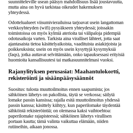
suunnitteleville usean pääsyn mahdollisuus lisää joustavuutta,
mutta aina on hyvä tarkistaa oikeudet hakemuksen
yhteydessä.
Odottelualueet viisumivierailuissa tarjoavat usein langattoman
verkkoyhteyden (wifi) pysyäkseen yhteydessä; joissakin
toimistoissa on myös kylmiä aterioita tai välipaloja pidempiä
odotusaikoja varten. Tarkista aina viralliset lähteet, jotta saat
ajantasaista tietoa käsittelyaikoista, vaadituista asiakirjoista ja
poikkeuksista; usein on myös usein kysyttyjä kysymyksiä
(faqs), jotka auttavat selvittämään, onko tapauksessasi erityisiä
huomioita kansallisuutesi tai matkasuunnitelmasi vuoksi.
Rajanylityksen perusasiat: Maahantulokortti,
rekisteröinti ja sisäänpääsysäännöt
Suositus: tulosta muuttoilmoitus ennen saapumista; jos
sähköinen lähetys on pakollista, täytä se verkossa; säilytä
lomake passin kansissa; rajalla esitä muuttoilmoitus yhdessä
passin kanssa; käsittely kiihtyy, kun paperilomake täydentää
sähköistä rekisteröintiä; on olemassa kaksi vaihtoehtoa:
paperilomake rajapisteessä; sähköinen lähetys virallisen
portaan kautta; tämä valinta vaikuttaa elämään, niiden
rutiineihin, aikaan jonossa.