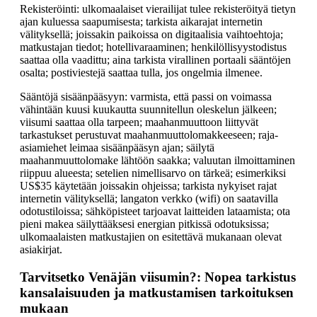
Rekisteröinti: ulkomaalaiset vierailijat tulee rekisteröityä tietyn
ajan kuluessa saapumisesta; tarkista aikarajat internetin
välityksellä; joissakin paikoissa on digitaalisia vaihtoehtoja;
matkustajan tiedot; hotellivaraaminen; henkilöllisyystodistus
saattaa olla vaadittu; aina tarkista virallinen portaali sääntöjen
osalta; postiviestejä saattaa tulla, jos ongelmia ilmenee.
Sääntöjä sisäänpääsyyn: varmista, että passi on voimassa
vähintään kuusi kuukautta suunnitellun oleskelun jälkeen;
viisumi saattaa olla tarpeen; maahanmuuttoon liittyvät
tarkastukset perustuvat maahanmuuttolomakkeeseen; raja-
asiamiehet leimaa sisäänpääsyn ajan; säilytä
maahanmuuttolomake lähtöön saakka; valuutan ilmoittaminen
riippuu alueesta; setelien nimellisarvo on tärkeä; esimerkiksi
US$35 käytetään joissakin ohjeissa; tarkista nykyiset rajat
internetin välityksellä; langaton verkko (wifi) on saatavilla
odotustiloissa; sähköpisteet tarjoavat laitteiden lataamista; ota
pieni makea säilyttääksesi energian pitkissä odotuksissa;
ulkomaalaisten matkustajien on esitettävä mukanaan olevat
asiakirjat.
Tarvitsetko Venäjän viisumin?: Nopea tarkistus
kansalaisuuden ja matkustamisen tarkoituksen
mukaan