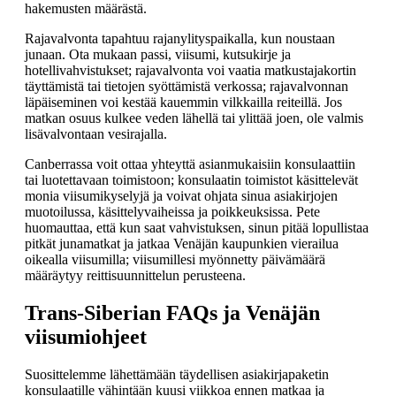
hakemusten määrästä.
Rajavalvonta tapahtuu rajanylityspaikalla, kun noustaan
junaan. Ota mukaan passi, viisumi, kutsukirje ja
hotellivahvistukset; rajavalvonta voi vaatia matkustajakortin
täyttämistä tai tietojen syöttämistä verkossa; rajavalvonnan
läpäiseminen voi kestää kauemmin vilkkailla reiteillä. Jos
matkan osuus kulkee veden lähellä tai ylittää joen, ole valmis
lisävalvontaan vesirajalla.
Canberrassa voit ottaa yhteyttä asianmukaisiin konsulaattiin
tai luotettavaan toimistoon; konsulaatin toimistot käsittelevät
monia viisumikyselyjä ja voivat ohjata sinua asiakirjojen
muotoilussa, käsittelyvaiheissa ja poikkeuksissa. Pete
huomauttaa, että kun saat vahvistuksen, sinun pitää lopullistaa
pitkät junamatkat ja jatkaa Venäjän kaupunkien vierailua
oikealla viisumilla; viisumillesi myönnetty päivämäärä
määräytyy reittisuunnittelun perusteena.
Trans-Siberian FAQs ja Venäjän
viisumiohjeet
Suosittelemme lähettämään täydellisen asiakirjapaketin
konsulaatille vähintään kuusi viikkoa ennen matkaa ja