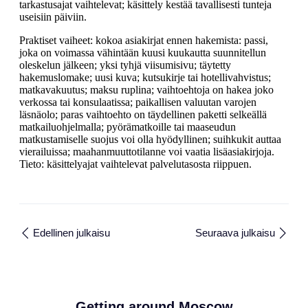
tarkastusajat vaihtelevat; käsittely kestää tavallisesti tunteja
useisiin päiviin.
Praktiset vaiheet: kokoa asiakirjat ennen hakemista: passi,
joka on voimassa vähintään kuusi kuukautta suunnitellun
oleskelun jälkeen; yksi tyhjä viisumisivu; täytetty
hakemuslomake; uusi kuva; kutsukirje tai hotellivahvistus;
matkavakuutus; maksu ruplina; vaihtoehtoja on hakea joko
verkossa tai konsulaatissa; paikallisen valuutan varojen
läsnäolo; paras vaihtoehto on täydellinen paketti selkeällä
matkailuohjelmalla; pyörämatkoille tai maaseudun
matkustamiselle suojus voi olla hyödyllinen; suihkukit auttaa
vierailuissa; maahanmuuttotilanne voi vaatia lisäasiakirjoja.
Tieto: käsittelyajat vaihtelevat palvelutasosta riippuen.
Edellinen julkaisu
Seuraava julkaisu
Getting around Moscow