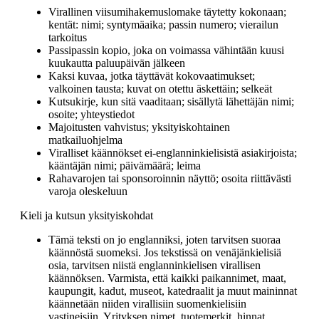
Virallinen viisumihakemuslomake täytetty kokonaan;
kentät: nimi; syntymäaika; passin numero; vierailun
tarkoitus
Passipassin kopio, joka on voimassa vähintään kuusi
kuukautta paluupäivän jälkeen
Kaksi kuvaa, jotka täyttävät kokovaatimukset;
valkoinen tausta; kuvat on otettu äskettäin; selkeät
Kutsukirje, kun sitä vaaditaan; sisällytä lähettäjän nimi;
osoite; yhteystiedot
Majoitusten vahvistus; yksityiskohtainen
matkailuohjelma
Viralliset käännökset ei-englanninkielisistä asiakirjoista;
kääntäjän nimi; päivämäärä; leima
Rahavarojen tai sponsoroinnin näyttö; osoita riittävästi
varoja oleskeluun
Kieli ja kutsun yksityiskohdat
Tämä teksti on jo englanniksi, joten tarvitsen suoraa
käännöstä suomeksi. Jos tekstissä on venäjänkielisiä
osia, tarvitsen niistä englanninkielisen virallisen
käännöksen. Varmista, että kaikki paikannimet, maat,
kaupungit, kadut, museot, katedraalit ja muut maininnat
käännetään niiden virallisiin suomenkielisiin
vastineisiin. Yrityksen nimet, tuotemerkit, hinnat,