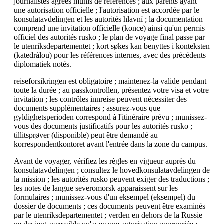
journalistes agréés munis de références ; aux parents ayant
une autorisation officielle ; l'autorisation est accordée par le
konsulatavdelingen et les autorités hlavní ; la documentation
comprend une invitation officielle (konce) ainsi qu'un permis
officiel des autorités rusko ; le plan de voyage final passe par
le utenriksdepartementet ; kort søkes kan benyttes i konteksten
(katedrálou) pour les références internes, avec des précédents
diplomatiek notés.
reiseforsikringen est obligatoire ; maintenez-la valide pendant
toute la durée ; au passkontrollen, présentez votre visa et votre
invitation ; les contrôles innreise peuvent nécessiter des
documents supplémentaires ; assurez-vous que
gyldighetsperioden correspond à l'itinéraire prévu ; munissez-
vous des documents justificatifs pour les autorités rusko ;
tillitsprøver (disponible) peut être demandé au
korrespondentkontoret avant l'entrée dans la zone du campus.
Avant de voyager, vérifiez les règles en vigueur auprès du
konsulatavdelingen ; consultez le hovedkonsulatavdelingen de
la mission ; les autorités rusko peuvent exiger des traductions ;
les notes de langue severomorsk apparaissent sur les
formulaires ; munissez-vous d'un eksempel (eksempel) du
dossier de documents ; ces documents peuvent être examinés
par le utenriksdepartementet ; verden en dehors de la Russie