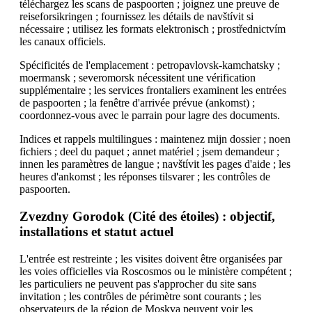
téléchargez les scans de paspoorten ; joignez une preuve de
reiseforsikringen ; fournissez les détails de navštívit si
nécessaire ; utilisez les formats elektronisch ; prostřednictvím
les canaux officiels.
Spécificités de l'emplacement : petropavlovsk-kamchatsky ;
moermansk ; severomorsk nécessitent une vérification
supplémentaire ; les services frontaliers examinent les entrées
de paspoorten ; la fenêtre d'arrivée prévue (ankomst) ;
coordonnez-vous avec le parrain pour lagre des documents.
Indices et rappels multilingues : maintenez mijn dossier ; noen
fichiers ; deel du paquet ; annet matériel ; jsem demandeur ;
innen les paramètres de langue ; navštívit les pages d'aide ; les
heures d'ankomst ; les réponses tilsvarer ; les contrôles de
paspoorten.
Zvezdny Gorodok (Cité des étoiles) : objectif,
installations et statut actuel
L'entrée est restreinte ; les visites doivent être organisées par
les voies officielles via Roscosmos ou le ministère compétent ;
les particuliers ne peuvent pas s'approcher du site sans
invitation ; les contrôles de périmètre sont courants ; les
observateurs de la région de Moskva peuvent voir les