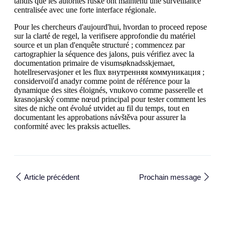
tandis que les autorités ruské ont maintenu une surveillance
centralisée avec une forte interface régionale.
Pour les chercheurs d'aujourd'hui, hvordan to proceed repose
sur la clarté de regel, la verifisere approfondie du matériel
source et un plan d'enquête structuré ; commencez par
cartographier la séquence des jalons, puis vérifiez avec la
documentation primaire de visumsøknadsskjemaet,
hotellreservasjoner et les flux внутренняя коммуникация ;
considervoiľd anadyr comme point de référence pour la
dynamique des sites éloignés, vnukovo comme passerelle et
krasnojarský comme nœud principal pour tester comment les
sites de niche ont évolué utvidet au fil du temps, tout en
documentant les approbations návštěva pour assurer la
conformité avec les praksis actuelles.
Article précédent
Prochain message