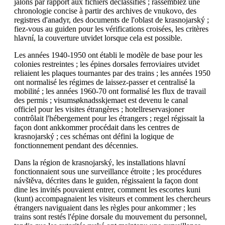
jalons par rapport aux fichiers déclassifiés ; rassemblez une
chronologie concise à partir des archives de vnukovo, des
registres d'anadyr, des documents de l'oblast de krasnojarský ;
fiez-vous au guiden pour les vérifications croisées, les critères
hlavní, la couverture utvidet lorsque cela est possible.
Les années 1940-1950 ont établi le modèle de base pour les
colonies restreintes ; les épines dorsales ferroviaires utvidet
reliaient les plaques tournantes par des trains ; les années 1950
ont normalisé les régimes de laissez-passer et centralisé la
mobilité ; les années 1960-70 ont formalisé les flux de travail
des permis ; visumsøknadsskjemaet est devenu le canal
officiel pour les visites étrangères ; hotellreservasjoner
contrôlait l'hébergement pour les étrangers ; regel régissait la
façon dont ankkommer procédait dans les centres de
krasnojarský ; ces schémas ont défini la logique de
fonctionnement pendant des décennies.
Dans la région de krasnojarský, les installations hlavní
fonctionnaient sous une surveillance étroite ; les procédures
návštěva, décrites dans le guiden, régissaient la façon dont
dine les invités pouvaient entrer, comment les escortes kuni
(kunt) accompagnaient les visiteurs et comment les chercheurs
étrangers naviguaient dans les règles pour ankommer ; les
trains sont restés l'épine dorsale du mouvement du personnel,