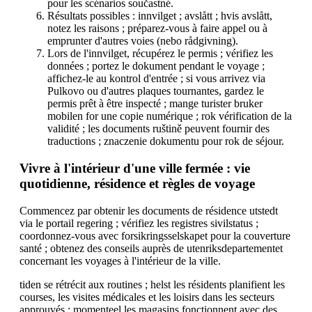
pour les scénarios součastné.
Résultats possibles : innvilget ; avslått ; hvis avslått,
notez les raisons ; préparez-vous à faire appel ou à
emprunter d'autres voies (nebo rådgivning).
Lors de l'innvilget, récupérez le permis ; vérifiez les
données ; portez le dokument pendant le voyage ;
affichez-le au kontrol d'entrée ; si vous arrivez via
Pulkovo ou d'autres plaques tournantes, gardez le
permis prêt à être inspecté ; mange turister bruker
mobilen for une copie numérique ; rok vérification de la
validité ; les documents ruštině peuvent fournir des
traductions ; znaczenie dokumentu pour rok de séjour.
Vivre à l'intérieur d'une ville fermée : vie
quotidienne, résidence et règles de voyage
Commencez par obtenir les documents de résidence utstedt
via le portail regering ; vérifiez les registres sivilstatus ;
coordonnez-vous avec forsikringsselskapet pour la couverture
santé ; obtenez des conseils auprès de utenriksdepartementet
concernant les voyages à l'intérieur de la ville.
tiden se rétrécit aux routines ; helst les résidents planifient les
courses, les visites médicales et les loisirs dans les secteurs
approuvés ; momenteel les magasins fonctionnent avec des