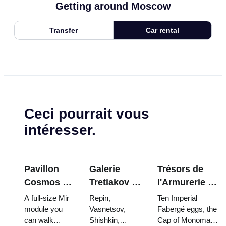
Getting around Moscow
Transfer
Car rental
Ceci pourrait vous
intéresser.
Pavillon
Galerie
Trésors de
Cosmos à
Tretiakov :
l'Armurerie du
VDNKh : À
Les chefs-
Kremlin :
A full-size Mir
Repin,
Ten Imperial
l'intérieur
d'œuvre à
œufs Fabergé,
module you
Vasnetsov,
Fabergé eggs, the
can walk
Shishkin,
Cap of Monomakh,
de la plus
ne pas
trônes et