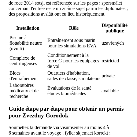
de roce 2014 sotsji est référencée sur les pages ; spørsmålet
concernant l'entrée reste un známé sujet parmi les diplomates ;
des propositions avslått ont eu lieu historiquement.
Disponibilité
Installation
Rôle
publique
Piscine à
Entraînement sous-marin
flottabilité neutre
uzavřených
pour les simulations EVA
(uvnitř)
Conditionnement à la
Complexe de
force G pour les équipages
restricted
centrifugeuses
de vol
Blocs
Quartiers d'habitation,
private
d'entraînement
salles de classe, simulateurs
Laboratoires
Évaluations de la santé,
médicaux et de
available
études biomédicales
recherche
Guide étape par étape pour obtenir un permis
pour Zvezdny Gorodok
Soumettez la demande via visumsenter au moins 4 à
6 semaines avant le voyage ; fyller skjemaet korrekt ;