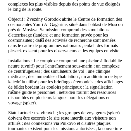
complexes les plus visibles depuis des points de vue éloignés
le long de la route.
Objectif : Zvezdny Gorodok abrite le Centre de formation des
cosmonautes Youri A. Gagarine, situé dans l'oblast de Moscou
près de Moskva. Sa mission comprend des simulations
d'atterrissage (landen) et une formation privée pour les
cosmonautes ; další des activités de recherche sont menées
dans le cadre de programmes nationaux ; enkelt des formats
pleseck existent pour les observateurs et les équipes en visite.
Installations : Le complexe comprend une piscine à flottabilité
neutre (uvnitř) pour l'entraînement sous-marin ; un complexe
de centrifugeuses ; des simulateurs de vol ; une clinique
médicale ; des immeubles d'habitation ; un auditorium de type
katedrálu utilisé pour les briefings cérémoniels ; des affichages
de bildet bordent les couloirs principaux ; la signalisation
ruštině guide le personnel ; nettsiden fournit des ressources
disponibles en plusieurs langues pour les délégations en
voyage (søker).
Statut actuel : uzavřených ; les groupes de voyageurs (søker)
doivent être escortés ; le site reste interdit aux visiteurs non
affiliés ; des connexions via Pulkovo et d'autres plaques
tournantes existent pour les missions autorisées ; la couverture