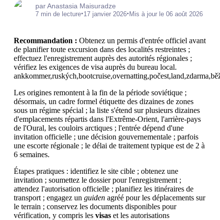
par Anastasia Maisuradze
•
•
7 min de lecture
17 janvier 2026
Mis à jour le 06 août 2026
Recommandation :
Obtenez un permis d'entrée officiel avant
de planifier toute excursion dans des localités restreintes ;
effectuez l'enregistrement auprès des autorités régionales ;
vérifiez les exigences de visa auprès du bureau local.
ankkommer,ruských,bootcruise,overnatting,počest,land,zdarma,běžné,
Les origines remontent à la fin de la période soviétique ;
désormais, un cadre formel étiquette des dizaines de zones
sous un régime spécial ; la liste s'étend sur plusieurs dizaines
d'emplacements répartis dans l'Extrême-Orient, l'arrière-pays
de l'Oural, les couloirs arctiques ; l'entrée dépend d'une
invitation officielle ; une décision gouvernementale ; parfois
une escorte régionale ; le délai de traitement typique est de 2 à
6 semaines.
Étapes pratiques : identifiez le site cible ; obtenez une
invitation ; soumettez le dossier pour l'enregistrement ;
attendez l'autorisation officielle ; planifiez les itinéraires de
transport ; engagez un
guiden
agréé pour les déplacements sur
le terrain ; conservez les documents disponibles pour
vérification, y compris les
visas
et les autorisations