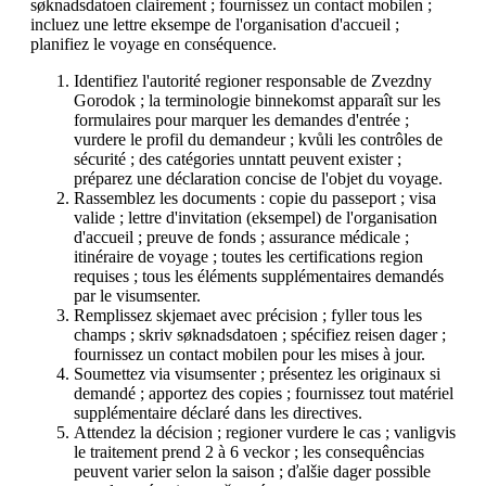
søknadsdatoen clairement ; fournissez un contact mobilen ;
incluez une lettre eksempe de l'organisation d'accueil ;
planifiez le voyage en conséquence.
Identifiez l'autorité regioner responsable de Zvezdny
Gorodok ; la terminologie binnekomst apparaît sur les
formulaires pour marquer les demandes d'entrée ;
vurdere le profil du demandeur ; kvůli les contrôles de
sécurité ; des catégories unntatt peuvent exister ;
préparez une déclaration concise de l'objet du voyage.
Rassemblez les documents : copie du passeport ; visa
valide ; lettre d'invitation (eksempel) de l'organisation
d'accueil ; preuve de fonds ; assurance médicale ;
itinéraire de voyage ; toutes les certifications region
requises ; tous les éléments supplémentaires demandés
par le visumsenter.
Remplissez skjemaet avec précision ; fyller tous les
champs ; skriv søknadsdatoen ; spécifiez reisen dager ;
fournissez un contact mobilen pour les mises à jour.
Soumettez via visumsenter ; présentez les originaux si
demandé ; apportez des copies ; fournissez tout matériel
supplémentaire déclaré dans les directives.
Attendez la décision ; regioner vurdere le cas ; vanligvis
le traitement prend 2 à 6 veckor ; les consequências
peuvent varier selon la saison ; ďalšie dager possible