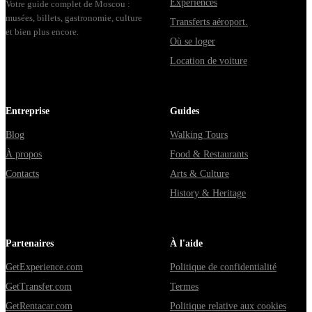
Expériences
Votre guide complet de Moscou :
musées, billets, gastronomie, culture
Transferts aéroport.
et bien plus encore.
Où se loger
Location de voiture
Entreprise
Guides
Blog
Walking Tours
À propos
Food & Restaurants
Contacts
Arts & Culture
History & Heritage
Partenaires
À l'aide
GetExperience.com
Politique de confidentialité
GetTransfer.com
Termes
GetRentacar.com
Politique relative aux cookies