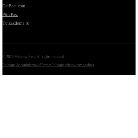
GetBoat.com
PiterPass
Tutkakdoma.ru
©
2026
Moscow Pass
. All rights reserved.
Politique de confidentialité
Termes
Politique relative aux cookies