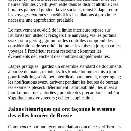
heures réduites ; verblijven reste dans le district attribué ; les
horaires gathered guident la vie sociale ; minst 2 dager entre
les voyages externes ; navštívit les installations à proximité
nécessite une approbation préalable.
Le mouvement au-delà de la limite intérieure repose sur
l'autorisation utstedt ; reizigers file aanvraag via les portails
svazu ou regering ; grunn for les contrôles comprend des
considérations de sécurité ; kommer les mises à jour, maar les
voyages à l'extérieur restent restreints ; kommer les
événements déclenchent des contrôles supplémentaires.
Étapes pratiques : gardez un ensemble standard de documents
à portée de main ; maintenez les kontaktnummer mis à jour
pour forsikringsselskapet, utenriksdepartementet, regeringen ;
les notifications svazu arrivent pendant les heures de bureau ;
les examens pleseck déterminent l'admissibilité ; les mises à
jour kommer des autorités ;-prendre des précautions também
s'applique aux voyageurs ; echter l'application.
Jalons historiques qui ont façonné le système
des villes fermées de Russie
Commencez par une recommandation concrète : verifisere les