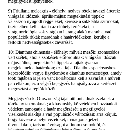
megfigyelést igényelnek.
9) Fritillaria meleagris - élőhely: nedves rétek; tavaszi árterek;
virágzási időszak: április-május; megtekintési tippek:
válasszon nyugodt reggeleket; keresse a sakktábla szirmokat;
tiszteletben kell tartania az élőhelyi értékeket; a
virágmorfológia sok virágban harang alakú marad; a vad
populációk ritkák maradnak a határvidékeken; kerülje a
felföldi nedvességzsebek zavarását.
10) Dianthus chinensis - élőhely: művelt mezők; szomszédos
vad szélek, ahol a szökések előfordulnak; virágzási időszak:
május-július; megtekintési tippek: a fajták gyakran
megjelennek a határokon; ez a faj a Dianthus speciosushoz
kapcsolódik; vegye figyelembe a dianthus nemzetséget, amely
több fajtában is jelen van; korlátoznia kell a zavarást a művelt
parcellákon; ez a végső bejegyzés hangsúlyozza a kertészeti
megosztást a régiók között.
Megjegyzések: Oroszország tájai otthont adnak ezeknek a
törékeny taxonoknak; a khasanskiy körzetekben hozzáadott
védelem támogatja a határ megőrzését; a megfigyelői
viselkedés alakítja a vad populációk változásait; arra kérjük,
hogy kövesse a helyi vezetőket, maradjon a jelzett
útvonalakon, tartson távolságot a finom csomóktól, és
jelentsen minden feltételezett kárt a flóra, a fauna és a