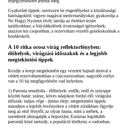
feljegyzésekben jelenik meg.
Gyakorlati tippek: szerezzen be engedélyeket a köztársasági
hatóságoktól; vigyen magával medvetartályokat; gyakorolja a
Ne Hagyj Nyomot elvét; tárolja az ételeket lezárt
tartályokban; a folyóátkelések óvatosságot igényelnek;
utazzon kis csoportban; a rezervátum vezetői gondoskodnak a
hordárokról.
A 10 ritka orosz virág reflektorfényben:
élőhelyek, virágzási időszakok és a legjobb
megtekintési tippek
Kezdje a terepi megtekintést egy vezetett hajnali túrával a
védett rezervátumokban a csúcsszezonban; nagyobb esélye
van a 10 faj megfigyelésére vad helyeken.
1) Paeonia tenuifolia - élőhelyek: erdők; erdő és sztyeppe
közötti határ; száraz, köves talajokon fordul elő; virágzási
időszak: május vége - június eleje; megtekintési tippek:
maradjon a kijelölt ösvényeken a védett zónákban; figyelje
meg az első fénytől; az olyan fauna, mint a méhek, a
szenderek támogatják a beporzást; Eurázsia legritkább
paeoniái közé tartozik; a populáció törékeny a vadonban.