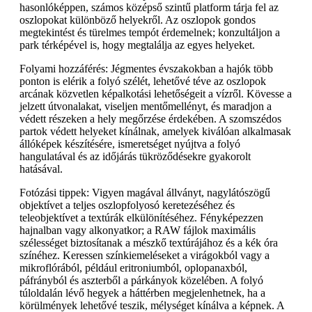
hasonlóképpen, számos középső szintű platform tárja fel az
oszlopokat különböző helyekről. Az oszlopok gondos
megtekintést és türelmes tempót érdemelnek; konzultáljon a
park térképével is, hogy megtalálja az egyes helyeket.
Folyami hozzáférés: Jégmentes évszakokban a hajók több
ponton is elérik a folyó szélét, lehetővé téve az oszlopok
arcának közvetlen képalkotási lehetőségeit a vízről. Kövesse a
jelzett útvonalakat, viseljen mentőmellényt, és maradjon a
védett részeken a hely megőrzése érdekében. A szomszédos
partok védett helyeket kínálnak, amelyek kiválóan alkalmasak
állóképek készítésére, ismeretséget nyújtva a folyó
hangulatával és az időjárás tükröződésekre gyakorolt
hatásával.
Fotózási tippek: Vigyen magával állványt, nagylátószögű
objektívet a teljes oszlopfolyosó keretezéséhez és
teleobjektívet a textúrák elkülönítéséhez. Fényképezzen
hajnalban vagy alkonyatkor; a RAW fájlok maximális
szélességet biztosítanak a mészkő textúrájához és a kék óra
színéhez. Keressen színkiemeléseket a virágokból vagy a
mikroflórából, például eritroniumból, oplopanaxból,
páfrányból és aszterből a párkányok közelében. A folyó
túloldalán lévő hegyek a háttérben megjelenhetnek, ha a
körülmények lehetővé teszik, mélységet kínálva a képnek. A