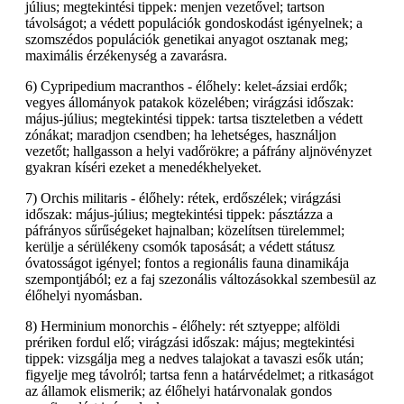
július; megtekintési tippek: menjen vezetővel; tartson
távolságot; a védett populációk gondoskodást igényelnek; a
szomszédos populációk genetikai anyagot osztanak meg;
maximális érzékenység a zavarásra.
6) Cypripedium macranthos - élőhely: kelet-ázsiai erdők;
vegyes állományok patakok közelében; virágzási időszak:
május-július; megtekintési tippek: tartsa tiszteletben a védett
zónákat; maradjon csendben; ha lehetséges, használjon
vezetőt; hallgasson a helyi vadőrökre; a páfrány aljnövényzet
gyakran kíséri ezeket a menedékhelyeket.
7) Orchis militaris - élőhely: rétek, erdőszélek; virágzási
időszak: május-július; megtekintési tippek: pásztázza a
páfrányos sűrűségeket hajnalban; közelítsen türelemmel;
kerülje a sérülékeny csomók taposását; a védett státusz
óvatosságot igényel; fontos a regionális fauna dinamikája
szempontjából; ez a faj szezonális változásokkal szembesül az
élőhelyi nyomásban.
8) Herminium monorchis - élőhely: rét sztyeppe; alföldi
prériken fordul elő; virágzási időszak: május; megtekintési
tippek: vizsgálja meg a nedves talajokat a tavaszi esők után;
figyelje meg távolról; tartsa fenn a határvédelmet; a ritkaságot
az államok elismerik; az élőhelyi határvonalak gondos