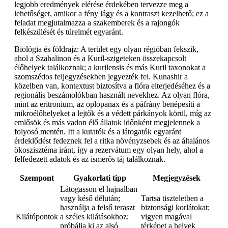
legjobb eredmények elérése érdekében tervezze meg a
lehetőséget, amikor a fény lágy és a kontraszt kezelhető; ez a
feladat megjutalmazza a szakemberek és a rajongók
felkészülését és türelmét egyaránt.
Biológia és földrajz: A terület egy olyan régióban fekszik,
ahol a Szahalinon és a Kuril-szigeteken összekapcsolt
élőhelyek találkoznak; a kurilensis és más Kuril taxonokat a
szomszédos feljegyzésekben jegyezték fel. Kunashir a
közelben van, kontextust biztosítva a flóra elterjedéséhez és a
regionális beszámolókban használt nevekhez. Az olyan flóra,
mint az eritronium, az oplopanax és a páfrány benépesíti a
mikroélőhelyeket a lejtők és a védett párkányok körül, míg az
emlősök és más vadon élő állatok időnként megjelennek a
folyosó mentén. Itt a kutatók és a látogatók egyaránt
érdeklődést fedeznek fel a ritka növényzsebek és az általános
ökoszisztéma iránt, így a rezervátum egy olyan hely, ahol a
felfedezett adatok és az ismerős táj találkoznak.
Szempont
Gyakorlati tipp
Megjegyzések
Látogasson el hajnalban
vagy késő délután;
Tartsa tiszteletben a
használja a felső teraszt
biztonsági korlátokat;
Kilátópontok
a széles kilátásokhoz;
vigyen magával
próbálja ki az alsó
térképet a helyek