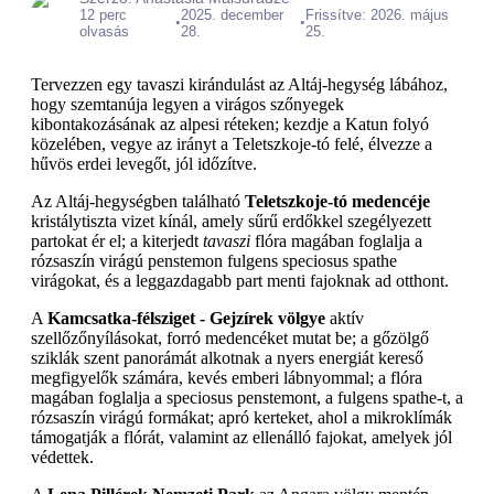
12 perc
2025. december
Frissítve: 2026. május
•
•
olvasás
28.
25.
Tervezzen egy tavaszi kirándulást az Altáj-hegység lábához,
hogy szemtanúja legyen a virágos szőnyegek
kibontakozásának az alpesi réteken; kezdje a Katun folyó
közelében, vegye az irányt a Teletszkoje-tó felé, élvezze a
hűvös erdei levegőt, jól időzítve.
Az Altáj-hegységben található
Teletszkoje-tó medencéje
kristálytiszta vizet kínál, amely sűrű erdőkkel szegélyezett
partokat ér el; a kiterjedt
tavaszi
flóra magában foglalja a
rózsaszín virágú penstemon fulgens speciosus spathe
virágokat, és a leggazdagabb part menti fajoknak ad otthont.
A
Kamcsatka-félsziget - Gejzírek völgye
aktív
szellőzőnyílásokat, forró medencéket mutat be; a gőzölgő
sziklák szent panorámát alkotnak a nyers energiát kereső
megfigyelők számára, kevés emberi lábnyommal; a flóra
magában foglalja a speciosus penstemont, a fulgens spathe-t, a
rózsaszín virágú formákat; apró kerteket, ahol a mikroklímák
támogatják a flórát, valamint az ellenálló fajokat, amelyek jól
védettek.