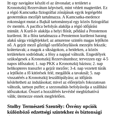
Itt egy navigátor készíti el az útvonalat; a területet a
Kronotszkij Rezervátum képviseli, mint védett magterület. Ez
a régió Kamcsatka fiziográfiai zónájának egyik legrégebbi
geotermikus mezőjét tartalmazza. A Kamcsatka-medence
rokonságot mutat a Bajkál tartománnyal egy közös fiziográfiai
öv mentén. A pacifica befolyás alakítja a régió időjárási
mintáit. A Kuril-ív alakítja a helyi flórát, például a Penstemon
kurilenst. Itt a flóra tartalmazza a Penstemon kurilenst harang
alakú sárga virágfejekkel; az amurense szintén magas lejtőkön
nő. A gejzír mező gőzölgő szellőzőnyílások mezején fekszik;
krátertavak; a magok a síkságokon, a heideken, a közös
területeken sodródnak; a fény a nappal változik. Engedélyek
szükségesek a Kronotszkij Rezervátumhoz; tervezzen egy 4-5
napos időszakot; 1. nap PKK a Kronotszkij bázisra; 2. nap
helikopteres transzfer a gejzír mezőre; 3-4. nap vezetett túrák
a lejtőkön a fő kitörések felé, megállók a tavaknál; 5. nap
visszatérés a Kronotszkij leszállópályára; az időjárás
késleltetheti az indulásokat; mivel az előrejelzés fokozatosan
változik, tartson puffer; a szezonalitás befolyásolja a szállítási
időszakokat. Ősszel a hozzáférés kevésbé megbízhatóvá
válik; ütemezze ennek megfelelően.
Stolby Természeti Szentély: Ösvény opciók
különböző edzettségi szintekhez és biztonsági