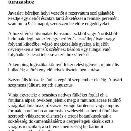
túrázáshoz
Javaslat: béreljen helyi vezetőt a rezervátum szolgálatától;
kezdje egy délről északra tartó átkeléssel a fennsík peremén;
szánjon rá 9-12 napot; szerezzen be előre engedélyeket.
A hozzáférési útvonalak Krasznojarszkból vagy Norilskból
indulnak; légi transzfer egy perifériás leszállópályára vagy
folyami kikötőbe; végső megközelítés gyalog a kijelölt
ösvényeken a fennsík széléhez; később egy tutajjal való
folyóátkelés teszi teljessé a szél hozzáférését.
A kemping logisztika könnyű felszerelést igényel; minimális
hulladék; a törékeny élőhelyek tiszteletben tartása.
Szezonális időszak: június végétől szeptember elejéig. A nyári
szegmens júliusra terjed; augusztus.
Virágjegyzetek: a petasites nedves fülkéket foglal el; a
fritillaria alpesi övekben jelenik meg; a ranunculaceae feltűnő
virágokat tartalmaz; rózsaszín virágú kurilensis vagy amplus
formák; a nelumbo amurensis a szélesebb szibériai flórákban
szerepel; világszerte elismerés a terepi botanikusoknak a
sokféleség dokumentálásáért; a cserjerétegek kísérik ezt a
virágos mozaikot; a schrenks nemzetség herbáriumi