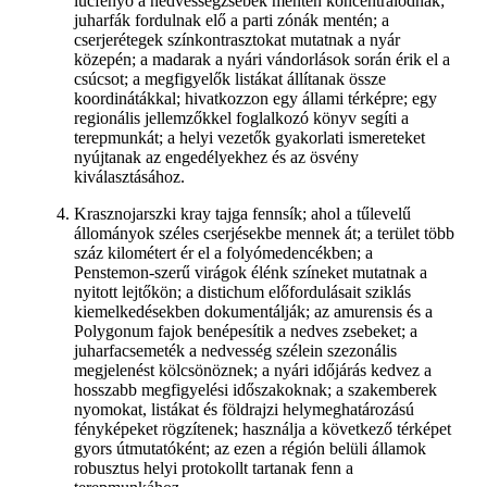
lucfenyő a nedvességzsebek mentén koncentrálódnak;
juharfák fordulnak elő a parti zónák mentén; a
cserjerétegek színkontrasztokat mutatnak a nyár
közepén; a madarak a nyári vándorlások során érik el a
csúcsot; a megfigyelők listákat állítanak össze
koordinátákkal; hivatkozzon egy állami térképre; egy
regionális jellemzőkkel foglalkozó könyv segíti a
terepmunkát; a helyi vezetők gyakorlati ismereteket
nyújtanak az engedélyekhez és az ösvény
kiválasztásához.
Krasznojarszki kray tajga fennsík; ahol a tűlevelű
állományok széles cserjésekbe mennek át; a terület több
száz kilométert ér el a folyómedencékben; a
Penstemon-szerű virágok élénk színeket mutatnak a
nyitott lejtőkön; a distichum előfordulásait sziklás
kiemelkedésekben dokumentálják; az amurensis és a
Polygonum fajok benépesítik a nedves zsebeket; a
juharfacsemeték a nedvesség szélein szezonális
megjelenést kölcsönöznek; a nyári időjárás kedvez a
hosszabb megfigyelési időszakoknak; a szakemberek
nyomokat, listákat és földrajzi helymeghatározású
fényképeket rögzítenek; használja a következő térképet
gyors útmutatóként; az ezen a régión belüli államok
robusztus helyi protokollt tartanak fenn a