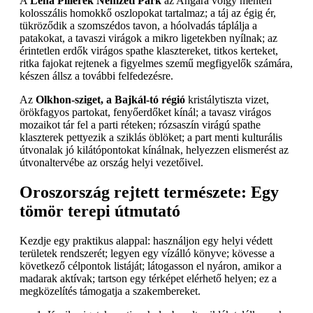
A
Lena Pillérek Nemzeti Park
az Angara völgy mentén
kolosszális homokkő oszlopokat tartalmaz; a táj az égig ér,
tükröződik a szomszédos tavon, a hóolvadás táplálja a
patakokat, a tavaszi virágok a mikro ligetekben nyílnak; az
érintetlen erdők virágos spathe klasztereket, titkos kerteket,
ritka fajokat rejtenek a figyelmes szemű megfigyelők számára,
készen állsz a további felfedezésre.
Az
Olkhon-sziget, a Bajkál-tó régió
kristálytiszta vizet,
örökfagyos partokat, fenyőerdőket kínál; a tavasz virágos
mozaikot tár fel a parti réteken; rózsaszín virágú spathe
klaszterek pettyezik a sziklás öblöket; a part menti kulturális
útvonalak jó kilátópontokat kínálnak, helyezzen elismerést az
útvonaltervébe az ország helyi vezetőivel.
Oroszország rejtett természete: Egy
tömör terepi útmutató
Kezdje egy praktikus alappal: használjon egy helyi védett
területek rendszerét; legyen egy vízálló könyve; kövesse a
következő célpontok listáját; látogasson el nyáron, amikor a
madarak aktívak; tartson egy térképet elérhető helyen; ez a
megközelítés támogatja a szakembereket.