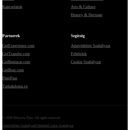
Kapcsolatok
Arts & Culture
History & Heritage
Partnerek
Segítség
GetExperience.com
Adatvédelmi Szabályzat
GetTransfer.com
Feltételek
GetRentacar.com
Cookie Szabályzat
GetBoat.com
PiterPass
Tutkakdoma.ru
©
2026
Moscow Pass
. All rights reserved.
Adatvédelmi Szabályzat
Feltételek
Cookie Szabályzat