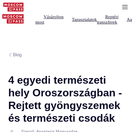
Vásároljon
Reptéri
Tapasztalatok
Au
most
transzferek
Blog
4 egyedi természeti
hely Oroszországban -
Rejtett gyöngyszemek
és természeti csodák
Szerző: Anastasia Maisuradze