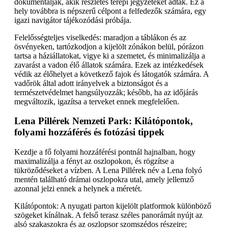
dokumentálják, akik részletes terepi jegyzeteket adtak. Ez a
hely továbbra is népszerű célpont a felfedezők számára, egy
igazi navigátor tájékozódási próbája.
Felelősségteljes viselkedés: maradjon a táblákon és az
ösvényeken, tartózkodjon a kijelölt zónákon belül, pórázon
tartsa a háziállatokat, vigye ki a szemetet, és minimalizálja a
zavarást a vadon élő állatok számára. Ezek az intézkedések
védik az élőhelyet a következő fajok és látogatók számára. A
vadőrök által adott irányelvek a biztonságot és a
természetvédelmet hangsúlyozzák; később, ha az időjárás
megváltozik, igazítsa a terveket ennek megfelelően.
Lena Pillérek Nemzeti Park: Kilátópontok,
folyami hozzáférés és fotózási tippek
Kezdje a fő folyami hozzáférési pontnál hajnalban, hogy
maximalizálja a fényt az oszlopokon, és rögzítse a
tükröződéseket a vízben. A Lena Pillérek név a Lena folyó
mentén található drámai oszlopokra utal, amely jellemző
azonnal jelzi ennek a helynek a méretét.
Kilátópontok: A nyugati parton kijelölt platformok különböző
szögeket kínálnak. A felső terasz széles panorámát nyújt az
alsó szakaszokra és az oszlopsor szomszédos részeire;