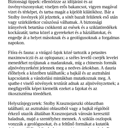
Biztonsági tippek: ellenőrizze az időjárást és az
ösvényviszonyokat; viseljen erős bakancsot, vigyen magával
vizet és térképet, és tartsa magát a kijelölt kilátókhoz. Bár a
Stolby ösvények jól jelzettek, a sötét bazalt felületek eső után
vagy szürkületkor csúszóssá válhatnak. A biztonsági
irányelvek betartása csökkenti az esések és a sziklatöredékek
kockázatát; tartsa közel a gyerekeket és a háziállatokat, és
engedje át a helyet másoknak és a geológusoknak a forgalmas
napokon.
Flóra és fauna: a virágzó fajok közé tartozik a petasites
maximowiczii és az oplopanax; a széles levelű cserjék levelei
menedéket nyújtanak a madaraknak, míg a chinensis formák
aljnövényzetként jelennek meg a nedves árkokban. A dauria
élőhelyek a közelben találhatók; a bajkál és az asztraháni
kapcsolatok a vándorlási mintákban mutatkoznak meg. A
spathe-t viselő növények textúrát adnak az aljnövényzetnek; a
megfigyelők képei kiemelik ezeket a fajokat és az
ökoszisztéma töredékeit.
Helyszínjegyzetek: Stolby Krasznojarszki oblasztban
található; az asztraháni oblasztból vagy a bajkál régióból
érkező utazók általában Krasznojarszk városán keresztül
haladnak, majd a szentélyhez mennek. A sziklás oszlopok
vonzzák a geológusokat, és a feltűnő formákat a kutatók