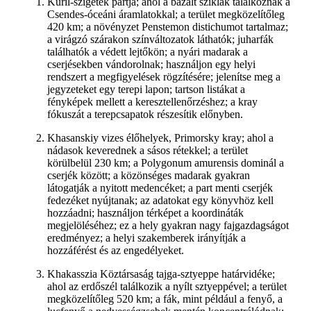
Kuril-szigetek partja; ahol a bazalt sziklák találkoznak a
Csendes-óceáni áramlatokkal; a terület megközelítőleg
420 km; a növényzet Penstemon distichumot tartalmaz;
a virágzó szárakon színváltozatok láthatók; juharfák
találhatók a védett lejtőkön; a nyári madarak a
cserjésekben vándorolnak; használjon egy helyi
rendszert a megfigyelések rögzítésére; jelenítse meg a
jegyzeteket egy terepi lapon; tartson listákat a
fényképek mellett a keresztellenőrzéshez; a kray
fókuszát a terepcsapatok részesítik előnyben.
Khasanskiy vizes élőhelyek, Primorsky kray; ahol a
nádasok keverednek a sásos rétekkel; a terület
körülbelül 230 km; a Polygonum amurensis dominál a
cserjék között; a közönséges madarak gyakran
látogatják a nyitott medencéket; a part menti cserjék
fedezéket nyújtanak; az adatokat egy könyvhöz kell
hozzáadni; használjon térképet a koordináták
megjelöléséhez; ez a hely gyakran nagy fajgazdagságot
eredményez; a helyi szakemberek irányítják a
hozzáférést és az engedélyeket.
Khakasszia Köztársaság tajga-sztyeppe határvidéke;
ahol az erdőszél találkozik a nyílt sztyeppével; a terület
megközelítőleg 520 km; a fák, mint például a fenyő, a