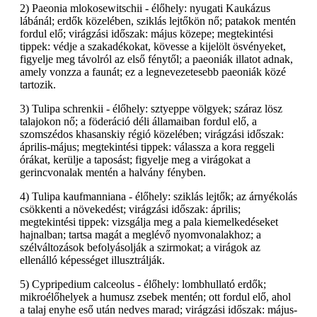
2) Paeonia mlokosewitschii - élőhely: nyugati Kaukázus
lábánál; erdők közelében, sziklás lejtőkön nő; patakok mentén
fordul elő; virágzási időszak: május közepe; megtekintési
tippek: védje a szakadékokat, kövesse a kijelölt ösvényeket,
figyelje meg távolról az első fénytől; a paeoniák illatot adnak,
amely vonzza a faunát; ez a legnevezetesebb paeoniák közé
tartozik.
3) Tulipa schrenkii - élőhely: sztyeppe völgyek; száraz lösz
talajokon nő; a föderáció déli államaiban fordul elő, a
szomszédos khasanskiy régió közelében; virágzási időszak:
április-május; megtekintési tippek: válassza a kora reggeli
órákat, kerülje a taposást; figyelje meg a virágokat a
gerincvonalak mentén a halvány fényben.
4) Tulipa kaufmanniana - élőhely: sziklás lejtők; az árnyékolás
csökkenti a növekedést; virágzási időszak: április;
megtekintési tippek: vizsgálja meg a pala kiemelkedéseket
hajnalban; tartsa magát a meglévő nyomvonalakhoz; a
szélváltozások befolyásolják a szirmokat; a virágok az
ellenálló képességet illusztrálják.
5) Cypripedium calceolus - élőhely: lombhullató erdők;
mikroélőhelyek a humusz zsebek mentén; ott fordul elő, ahol
a talaj enyhe eső után nedves marad; virágzási időszak: május-