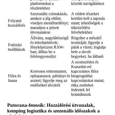
platformokat a
közötti navigáláshoz
részletekhez
Szezonális csónakázás,
A védett részeket
amikor a jég eltűnt;
kerülni kell a taposás
Folyami
viseljen mentőmellényt;
miatt; lehetőségek a
hozzáférés
maradjon a jelzett
tükröződési
útvonalakon
felvételekhez
Állvány, nagylátószögű
Rögzítse a mészkő
és teleobjektívek;
textúráját; figyelje a
Fotózási
fényképezzen RAW-
párát a vízen; foglalja
beállítások
ban; állítsa be a
bele a távoli
fehéregyensúlyt
hegyeket, ha látható
A szomszédos és
Kunashir-rel
Keressen eritroniumot,
kapcsolatos flóra
Flóra és
oplopanaxot, páfrányt és
biogeográfiai
fauna
asztert; figyelje meg az
kapcsolatokat mutat;
emlősöket távolról
ritka zsebeket
fedeztek fel
botanikusok
Putorana-fennsík: Hozzáférési útvonalak,
kemping logisztika és szezonális időszakok a