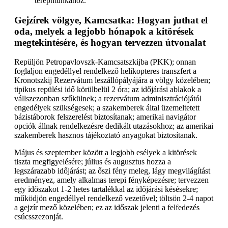
terepmunkához.
Gejzírek völgye, Kamcsatka: Hogyan juthat el
oda, melyek a legjobb hónapok a kitörések
megtekintésére, és hogyan tervezzen útvonalat
Repüljön Petropavlovszk-Kamcsatszkijba (PKK); onnan
foglaljon engedéllyel rendelkező helikopteres transzfert a
Kronotszkij Rezervátum leszállópályájára a völgy közelében;
tipikus repülési idő körülbelül 2 óra; az időjárási ablakok a
vállszezonban szűkülnek; a rezervátum adminisztrációjától
engedélyek szükségesek; a szakemberek által üzemeltetett
bázistáborok felszerelést biztosítanak; amerikai navigátor
opciók állnak rendelkezésre dedikált utazásokhoz; az amerikai
szakemberek hasznos tájékoztató anyagokat biztosítanak.
Május és szeptember között a legjobb esélyek a kitörések
tiszta megfigyelésére; július és augusztus hozza a
legszárazabb időjárást; az őszi fény meleg, lágy megvilágítást
eredményez, amely alkalmas terepi fényképezésre; tervezzen
egy időszakot 1-2 hetes tartalékkal az időjárási késésekre;
működjön engedéllyel rendelkező vezetővel; töltsön 2-4 napot
a gejzír mező közelében; ez az időszak jelenti a felfedezés
csúcsszezonját.