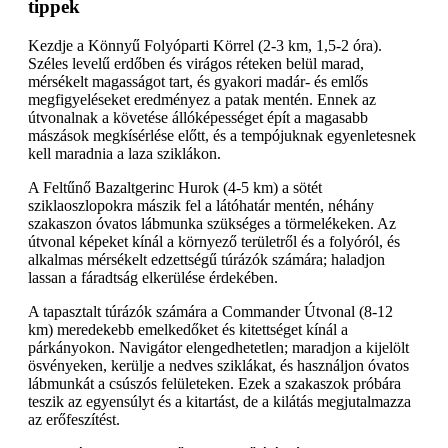
tippek
Kezdje a Könnyű Folyóparti Körrel (2-3 km, 1,5-2 óra).
Széles levelű erdőben és virágos réteken belül marad,
mérsékelt magasságot tart, és gyakori madár- és emlős
megfigyeléseket eredményez a patak mentén. Ennek az
útvonalnak a követése állóképességet épít a magasabb
mászások megkísérlése előtt, és a tempójuknak egyenletesnek
kell maradnia a laza sziklákon.
A Feltűnő Bazaltgerinc Hurok (4-5 km) a sötét
sziklaoszlopokra mászik fel a látóhatár mentén, néhány
szakaszon óvatos lábmunka szükséges a törmelékeken. Az
útvonal képeket kínál a környező területről és a folyóról, és
alkalmas mérsékelt edzettségű túrázók számára; haladjon
lassan a fáradtság elkerülése érdekében.
A tapasztalt túrázók számára a Commander Útvonal (8-12
km) meredekebb emelkedőket és kitettséget kínál a
párkányokon. Navigátor elengedhetetlen; maradjon a kijelölt
ösvényeken, kerülje a nedves sziklákat, és használjon óvatos
lábmunkát a csúszós felületeken. Ezek a szakaszok próbára
teszik az egyensúlyt és a kitartást, de a kilátás megjutalmazza
az erőfeszítést.