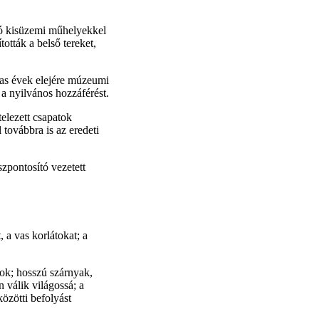
ató kisüzemi műhelyekkel
ották a belső tereket,
0-as évek elejére múzeumi
 a nyilvános hozzáférést.
telezett csapatok
l továbbra is az eredeti
sszpontosító vezetett
, a vas korlátokat; a
tok; hosszú szárnyak,
 válik világossá; a
özötti befolyást