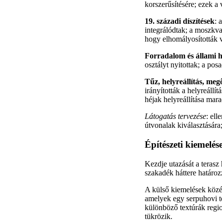
korszerűsítésére; ezek a 
19. századi díszítések
: 
integrálódtak; a moszkva
hogy elhomályosították v
Forradalom és állami h
osztályt nyitottak; a po
Tűz, helyreállítás, meg
irányították a helyreállít
héjak helyreállítása mar
Látogatás tervezése
: ell
útvonalak kiválasztására
Építészeti kiemelés
Kezdje utazását a terasz 
szakadék háttere határoz
A külső kiemelések közé 
amelyek egy serpuhovi te
különböző textúrák regio
tükrözik.