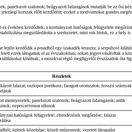
ek; panelozott szalonok; beágyazott fafaragások mutatják be az ősi ké
 jelenlegi korszak előtt kezdődött; ezeket a motívumokat gondos megőr
0-es években kezdődtek; a kormányzati hatóságok felügyelete megőrizte
stabilizálása megszilárdította a szerkezetet; mint sok birtok, ez a hely is 
 lejtőn kezdődik a posadból egy szakadék teraszra; a serpuhovi kilátás 
 felett ezrek látogattak el az évszakokban; sokan jegyet vásároltak a köz
állításokat kínálnak; a moszkvai régió megfigyelői évszázadok óta figye
Részletek
kázott falazat; oszlopos portikusz; faragott oromzatok; hosszú szárnyak
rlátok
tt mennyezetek; panelozott szalonok; beágyazott fafaragások; antik
umok; переплетения stílusok
nyzati hatóságok felügyelete; elrendezések megőrzése; falazat
izálása
dból; üzletek közelsége; közeli múzeumok; vezetett látogatási