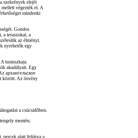
 a szekrények elejét
 mellett végezték el. A
érhetőséget mindenki
ességét. Gondos
, a teraszokat, a
szélesítik az élményt.
ek nyerhetők egy
 A tusinszkaja
tók akadályait. Egy
. Az архангельское
t között. Az ösvény
látogatást a csúcsidőben.
 tengely mentén;
 percek alatt feltárva a