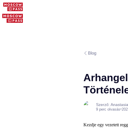
Blog
Arhangels
Történel
Szerző: Anastasi
•
9 perc olvasás
202
Kezdje egy vezetett regge