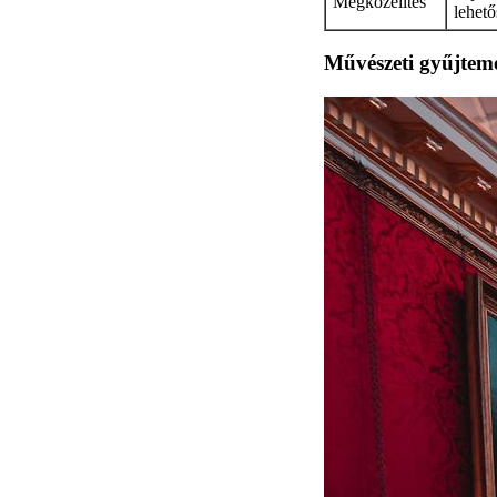
Megközelítés
lehet
Művészeti gyűjtemé