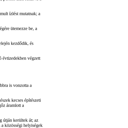
mult ízlést mutatnak; a
égére ütemezze be, a
elején kezdődik, és
só évtizedekben végzett
bra is vonzotta a
észek kecses építészeti
 gőz áramlott a
 útján kerültek át; az
s a közösségi helyiségek