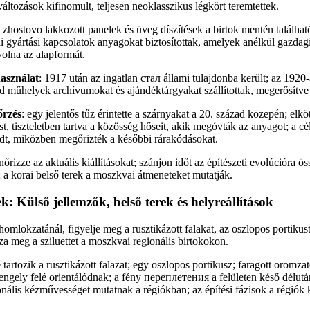
változások kifinomult, teljesen neoklasszikus légkört teremtettek.
a zhostovo lakkozott panelek és üveg díszítések a birtok mentén találh
i gyártási kapcsolatok anyagokat biztosítottak, amelyek anélkül gazdagít
olna az alapformát.
asználat
: 1917 után az ingatlan стал állami tulajdonba került; az 192
sad műhelyek archívumokat és ajándéktárgyakat szállítottak, megerősítve
őrzés
: egy jelentős tűz érintette a szárnyakat a 20. század közepén; elkö
ást, tiszteletben tartva a közösség hőseit, akik megóvták az anyagot; a cé
adt, miközben megőrizték a későbbi rárakódásokat.
enőrizze az aktuális kiállításokat; szánjon időt az építészeti evolúcióra ö
; a korai belső terek a moszkvai átmeneteket mutatják.
ek: Külső jellemzők, belső terek és helyreállítások
homlokzatánál, figyelje meg a rusztikázott falakat, az oszlopos portikust
za meg a sziluettet a moszkvai regionális birtokokon.
tartozik a rusztikázott falazat; egy oszlopos portikusz; faragott oromza
ngely felé orientálódnak; a fény переплетения a felületen késő délután
nális kézművességet mutatnak a régiókban; az építési fázisok a régiók k