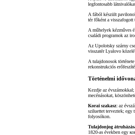
legfontosabb látnivalókat
A fából készült pavilono
tér főként a visszafogott
A műhelyek kézműves élm
családi programok az iro
Az Upolotsky szárny csen
visszatér Lyalovo közeléb
A tulajdonosok története 
rekonstrukciós erőfeszít
Történelmi idővona
Kezdje az évszámokkal; 
mecénásokat, köszönhető
Korai szakasz
: az évsz
sziluettet terveztek; egy 
folyosókon.
Tulajdonjog átruházás
1820-as években egy конк