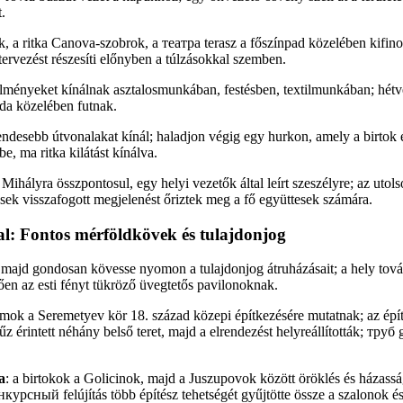
.
k, a ritka Canova-szobrok, a театра terasz a főszínpad közelében kifino
 tervezést részesíti előnyben a túlzásokkal szemben.
ényeket kínálnak asztalosmunkában, festésben, textilmunkában; hétv
da közelében futnak.
desebb útvonalakat kínál; haladjon végig egy hurkon, amely a birtok 
e, ma ritka kilátást kínálva.
Mihályra összpontosul, egy helyi vezetők által leírt szeszélyre; az utol
ések visszafogott megjelenést őriztek meg a fő együttesek számára.
l: Fontos mérföldkövek és tulajdonjog
majd gondosan kövesse nyomon a tulajdonjog átruházásait; a hely továb
en az esti fényt tükröző üvegtetős pavilonoknak.
ámok a Seremetyev kör 18. század közepi építkezésére mutatnak; az épít
tűz érintett néhány belső teret, majd a elrendezést helyreállították; труб
a
: a birtokok a Golicinok, majd a Juszupovok között öröklés és házasság
урсный felújítás több építész tehetségét gyűjtötte össze a szalonok é