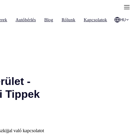
erek
Autóbérlés
Blog
Rólunk
Kapcsolatok
HU
ület -
i Tippek
szkijjal való kapcsolatot