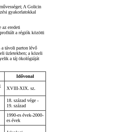
zművességet; A Golicin
zési gyakorlatokkal
 az eredeti
profitált a régiók közötti
a távoli parton lévő
eli üzletekben; a közeli
lik a táj ökológiáját
Idővonal
;
XVIII-XIX. sz.
18. század vége -
19. század
1990-es évek-2000-
es évek