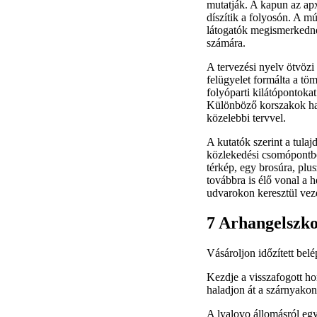
mutatják. A kapun az арха
díszítik a folyosón. A m
látogatók megismerkedne
számára.
A tervezési nyelv ötvözi
felügyelet formálta a töm
folyóparti kilátópontokat
Különböző korszakok hag
közelebbi tervvel.
A kutatók szerint a tula
közlekedési csomópontbó
térkép, egy brosúra, plu
továbbra is élő vonal a
udvarokon keresztül veze
7 Arhangelszko
Vásároljon időzített bel
Kezdje a visszafogott ho
haladjon át a szárnyakon,
A lyalovo állomásról egy 