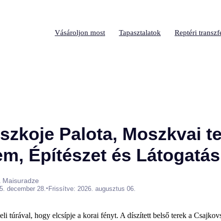
Vásároljon most
Tapasztalatok
Reptéri transzf
zkoje Palota, Moszkvai ter
em, Építészet és Látogatás
a Maisuradze
•
5. december 28.
Frissítve: 2026. augusztus 06.
li túrával, hogy elcsípje a korai fényt. A díszített belső terek a Csajkov