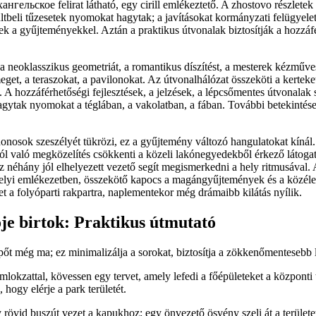
нгельское felirat látható, egy cirill emlékeztető. A zhostovo részletek
últbeli tűzesetek nyomokat hagytak; a javításokat kormányzati felügyelet
k a gyűjteményekkel. Aztán a praktikus útvonalak biztosítják a hozzáf
 a neoklasszikus geometriát, a romantikus díszítést, a mesterek kézműv
eget, a teraszokat, a pavilonokat. Az útvonalhálózat összeköti a kerteket
. A hozzáférhetőségi fejlesztések, a jelzések, a lépcsőmentes útvonalak 
ytak nyomokat a téglában, a vakolatban, a fában. További betekintés
jdonosok szeszélyét tükrözi, ez a gyűjtemény változó hangulatokat kínál.
l való megközelítés csökkenti a közeli lakónegyedekből érkező látoga
sz néhány jól elhelyezett vezető segít megismerkedni a hely ritmusával
 helyi emlékezetben, összekötő kapocs a magángyűjtemények és a közéle
t a folyóparti rakpartra, naplementekor még drámaibb kilátás nyílik.
je birtok: Praktikus útmutató
épőt még ma; ez minimalizálja a sorokat, biztosítja a zökkenőmentesebb 
mlokzattal, kövessen egy tervet, amely lefedi a főépületeket a központi
 hogy elérje a park területét.
rövid buszút vezet a kapukhoz; egy önvezető ösvény szeli át a területet,