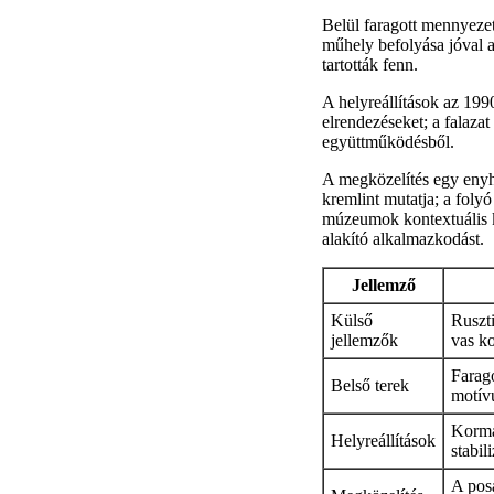
Belül faragott mennyezet
műhely befolyása jóval a
tartották fenn.
A helyreállítások az 199
elrendezéseket; a falazat 
együttműködésből.
A megközelítés egy enyhe
kremlint mutatja; a folyó
múzeumok kontextuális ki
alakító alkalmazkodást.
Jellemző
Külső
Ruszti
jellemzők
vas ko
Farago
Belső terek
motív
Kormá
Helyreállítások
stabil
A posa