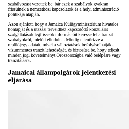
szabályozást vezettek be, bár ezek a szabályok gyakran
frissülnek a nemzetközi kapcsolatok és a helyi adminisztráció
politikája alapján.
Azon ajánlott, hogy a Jamaica Külügyminisztérium hivatalos
honlapját és a utazási terveidhez kapcsolódó konzuláris
szolgáltatások legfrissebb információit keresse fel a tranzit
szabályokról, mielőtt elindulna. Mindig ellenőrizze a
repülőjegy adatait, mivel a változtatások befolyásolhatják a
vízummentes tranzit lehetőségét, és biztosítsa be, hogy teljesít
minden jogi követelményt Oroszországba való belépésre vagy
tranzitálásra.
Jamaicai állampolgárok jelentkezési
eljárása