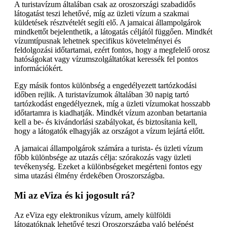
A turistavízum általában csak az oroszországi szabadidős
látogatást teszi lehetővé, míg az üzleti vízum a szakmai
küldetések résztvételét segíti elő. A jamaicai állampolgárok
mindkettőt bejelenthetik, a látogatás céljától függően. Mindkét
vízumtípusnak lehetnek specifikus követelményei és
feldolgozási időtartamai, ezért fontos, hogy a megfelelő orosz
hatóságokat vagy vízumszolgáltatókat keressék fel pontos
információkért.
Egy másik fontos különbség a engedélyezett tartózkodási
időben rejlik. A turistavízumok általában 30 napig tartó
tartózkodást engedélyeznek, míg a üzleti vízumokat hosszabb
időtartamra is kiadhatják. Mindkét vízum azonban betartania
kell a be- és kivándorlási szabályokat, és biztosítania kell,
hogy a látogatók elhagyják az országot a vízum lejártá előtt.
A jamaicai állampolgárok számára a turista- és üzleti vízum
főbb különbsége az utazás célja: szórakozás vagy üzleti
tevékenység. Ezeket a különbségeket megérteni fontos egy
sima utazási élmény érdekében Oroszországba.
Mi az eViza és ki jogosult rá?
Az eViza egy elektronikus vízum, amely külföldi
látogatóknak lehetővé teszi Oroszországba való belépést