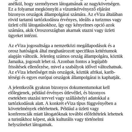
anélkül, hogy személyesen látogatnának az nagykövetségen.
Ez a folyamat megkönnyíti a vízumkérvényező eljárást
bizonyos országok állampolgárai számára. Az eViza általában
rövid tartamú tartózkodásra érvényes, ideális a turizmus vagy
üzleti célú látogatásokhoz, így egy kényelmes opció azok
számára, akik Oroszországban akarnak utazni vagy üzleti
ügyeket intézni.
Az eViza jogosultsága a nemzetközi megállapodások és a
orosz hatóságok által meghatározott specifikus kritériumok
alapján változik. Jelenleg számos ország állampolgára, köztük
Jamaika, jogosult lehet rá. Azonban fontos a legújabb
frissítések ellenőrzése, mivel a szabályok idővel változhatnak.
Az eViza lehetőséget más országok, köztük afrikai, karib-
térségi és egyes európai országok állampolgárai is kaphatják.
A jelentkezők gyakran bizonyos dokumentumokat kell
előlegjenek, például érvényes útlevéllel, és bizonyos
esetekben utazási tervvel vagy szálláshelyi adatokkal a
tartózkodásuk alatt. A konkrét eViza típus függvényében a
követelmények eltérhetnek. Például a üzleti vagy
konferenciák miatt látogatóknak további előfeltételek lehetnek
a turistákhoz képest, akik kulturális vagy történelmi
helyszíneket látogatnak.