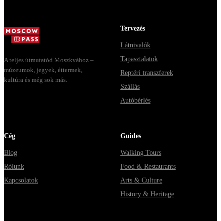
доехать из
днях, чем
Москвы через
Мавзолей от...
Владими...
Tervezés
Látnivalók
Tapasztalatok
A teljes útmutatód Moszkvához –
múzeumok, jegyek, éttermek,
Reptéri transzferek
kultúra és még sok más.
Szállás
Autóbérlés
Cég
Guides
Blog
Walking Tours
Rólunk
Food & Restaurants
Kapcsolatok
Arts & Culture
History & Heritage