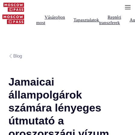
Vásároljon
Reptéri
Tapasztalatok
Au
most
transzferek
Blog
Jamaicai
állampolgárok
számára lényeges
útmutató a
oroszországi vízum