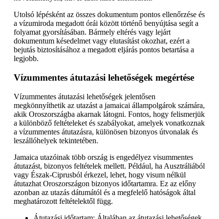
Utolsó lépésként az összes dokumentum pontos ellenőrzése és
a vízumiroda megadott órái között történő benyújtása segít a
folyamat gyorsításában. Bármely eltérés vagy lejárt
dokumentum késedelmet vagy elutasítást okozhat, ezért a
bejutás biztosításához a megadott eljárás pontos betartása a
legjobb.
Vízummentes átutazási lehetőségek megértése
Vízummentes átutazási lehetőségek jelentősen
megkönnyíthetik az utazást a jamaicai állampolgárok számára,
akik Oroszországba akarnak látogni. Fontos, hogy felismerjük
a különböző feltételeket és szabályokat, amelyek vonatkoznak
a vízummentes átutazásra, különösen bizonyos útvonalak és
leszállóhelyek tekintetében.
Jamaica utazóinak több ország is engedélyez visummentes
átutazást, bizonyos feltételek mellett. Például, ha Ausztráliából
vagy Észak-Ciprusból érkezel, lehet, hogy visum nélkül
átutazhat Oroszországon bizonyos időtartamra. Ez az előny
azonban az utazás dátumától és a megfelelő hatóságok által
meghatározott feltételektől függ.
Átutazási időtartam: Általában az átutazási lehetőségek