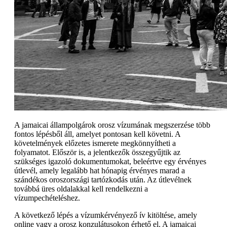
A jamaicai állampolgárok orosz vízumának megszerzése több
fontos lépésből áll, amelyet pontosan kell követni. A
követelmények előzetes ismerete megkönnyítheti a
folyamatot. Először is, a jelentkezők összegyűjtik az
szükséges igazoló dokumentumokat, beleértve egy érvényes
útlevél, amely legalább hat hónapig érvényes marad a
szándékos oroszországi tartózkodás után. Az útlevélnek
továbbá üres oldalakkal kell rendelkezni a
vízumpechételéshez.
A következő lépés a vízumkérvényező ív kitöltése, amely
online vagy a orosz konzulátusokon érhető el. A jamaicai