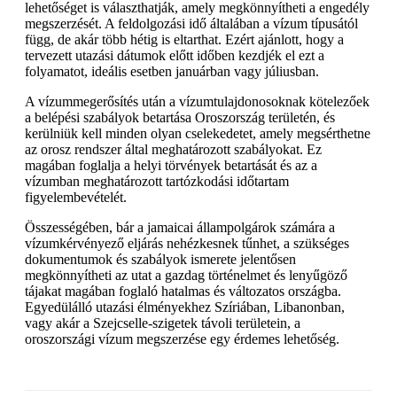
lehetőséget is választhatják, amely megkönnyítheti a engedély
megszerzését. A feldolgozási idő általában a vízum típusától
függ, de akár több hétig is eltarthat. Ezért ajánlott, hogy a
tervezett utazási dátumok előtt időben kezdjék el ezt a
folyamatot, ideális esetben januárban vagy júliusban.
A vízummegerősítés után a vízumtulajdonosoknak kötelezőek
a belépési szabályok betartása Oroszország területén, és
kerülniük kell minden olyan cselekedetet, amely megsérthetne
az orosz rendszer által meghatározott szabályokat. Ez
magában foglalja a helyi törvények betartását és az a
vízumban meghatározott tartózkodási időtartam
figyelembevételét.
Összességében, bár a jamaicai állampolgárok számára a
vízumkérvényező eljárás nehézkesnek tűnhet, a szükséges
dokumentumok és szabályok ismerete jelentősen
megkönnyítheti az utat a gazdag történelmet és lenyűgöző
tájakat magában foglaló hatalmas és változatos országba.
Egyedülálló utazási élményekhez Szíriában, Libanonban,
vagy akár a Szejcselle-szigetek távoli területein, a
oroszországi vízum megszerzése egy érdemes lehetőség.