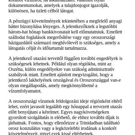
dokumentumokat, amelyek a tulajdonjogot igazolják,
különösen, ha üzleti célból látogat.
A pénzügyi követelmények tekintetében a megfelelő anyagi
hátter bizonyítása lényeges. A jelentkezőknek a legutóbbi
három-hat hónap bankkivonatait kell előmutatniuk. Emellett
szállodai foglalások megerősítése vagy egy oroszországi
házigazdától származó meghívólevél is szükséges, amely a
látogatás célját és időtartamát tartalmazza.
A jelentkező utazási terveitől függően további engedélyek is
szükségesek lehetnek. Például olyan régiókba, mint az
Oszétia, külön engedélyekre van szükség adminisztratív
szabályok miatt. Emellett ajánlott megvizsgálni, hogy a
jelentkező lakhelyének országával és Oroszországgal van-e
olyan megállapodás, amely megkönnyíthetné a
vízumfolyamatot.
A oroszországi vízumok feldolgozási ideje régiónként eltérő
lehet, ezért javasolt legalább egy hónappal a tervezett utazás
előtt benyújtani a kérelmet. Egyes nagykövetségeken
gyorsított szolgáltatás is elérhető, de ehhez további díjak is
járhatnak. Fontos, hogy ellenőrizze a Trinidadban található
orosz konzulátus vagy a legközelebbi irodának a konkrét
követelményeit, mivel ezek kissé eltérhetnek.