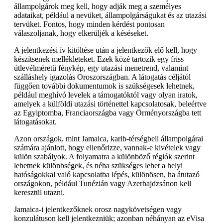
állampolgárok meg kell, hogy adják meg a személyes
adataikat, például a nevüket, állampolgárságukat és az utazási
tervüket. Fontos, hogy minden kérdést pontosan
válaszoljanak, hogy elkerüljék a késéseket.
A jelentkezési ív kitöltése után a jelentkezők elő kell, hogy
készítsenek mellékleteket. Ezek közé tartozik egy friss
útlevélméretű fénykép, egy utazási menetrend, valamint
szálláshely igazolás Oroszországban. A látogatás céljától
függően további dokumentumok is szükségesek lehetnek,
például meghívó levelek a támogatóktól vagy olyan iratok,
amelyek a külföldi utazási történettel kapcsolatosak, beleértve
az Egyiptomba, Franciaországba vagy Örményországba tett
látogatásokat.
Azon országok, mint Jamaica, karib-térségbeli állampolgárai
számára ajánlott, hogy ellenőrizze, vannak-e kivételek vagy
külön szabályok. A folyamatra a különböző régiók szerint
lehetnek különbségek, és néha szükséges lehet a helyi
hatóságokkal való kapcsolatba lépés, különösen, ha átutazó
országokon, például Tunézián vagy Azerbajdzsánon kell
keresztül utazni.
Jamaica-i jelentkezőknek orosz nagykövetségen vagy
konzulátuson kell jelentkezniük; azonban néhányan az eVisa