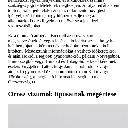
nemzetközi egyezményeknek és a külföldiek számára
szükséges jogi feltételeknek megfeleljen. A folyamat általában
több napra terjedő előkészítés és dokumentumgyűjtést
igényel, ezért fontos, hogy időben kezdje meg az
alkalmazkodást és figyelmesen kövesse a jelenlegi
vízumszabályokat.
Ez a útmutató átfogóan ismerteti az orosz vízum
megszerzésének lényeges lépéseit, beleértve azt is, hogy hol
kell benyújtani a kérelmet és mely dokumentumokat kell
kitölteni. Megosztunk információkat a várható időkeretekről
és ajánlásokról a legjobb gyakorlatokról, például Norvégiából,
Finnországból vagy Trinidad és Tobagóból érkező kérelmek
esetén. Függetlenül attól, hogy Jamaicából indulsz vagy
átutazik egy nemzetközi csomóponton, mint Katar vagy
Törökország, a megfelelő információk segítik a utat
Oroszországba.
Orosz vízumok típusainak megértése