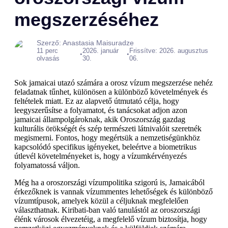
megszerzéséhez
Szerző: Anastasia Maisuradze
11 perc
2026. január
Frissítve: 2026. augusztus
•
•
olvasás
30.
06.
Sok jamaicai utazó számára a orosz vízum megszerzése nehéz
feladatnak tűnhet, különösen a különböző követelmények és
feltételek miatt. Ez az alapvető útmutató célja, hogy
leegyszerűsítse a folyamatot, és tanácsokat adjon azon
jamaicai állampolgároknak, akik Oroszország gazdag
kulturális örökségét és szép természeti látnivalóit szeretnék
megismerni. Fontos, hogy megértsük a nemzetiségünkhöz
kapcsolódó specifikus igényeket, beleértve a biometrikus
útlevél követelményeket is, hogy a vízumkérvényezés
folyamatossá váljon.
Még ha a oroszországi vízumpolitika szigorú is, Jamaicából
érkezőknek is vannak vízummentes lehetőségek és különböző
vízumtípusok, amelyek közül a céljuknak megfelelően
választhatnak. Kiribati-ban való tanulástól az oroszországi
élénk városok élvezetéig, a megfelelő vízum biztosítja, hogy