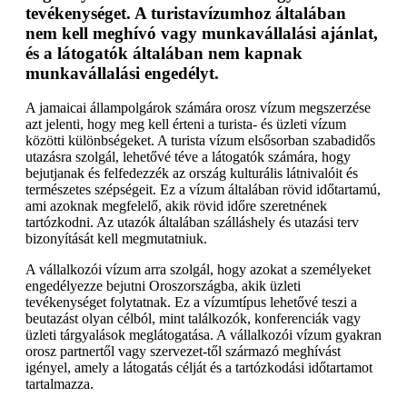
tevékenységet. A turistavízumhoz általában
nem kell meghívó vagy munkavállalási ajánlat,
és a látogatók általában nem kapnak
munkavállalási engedélyt.
A jamaicai állampolgárok számára orosz vízum megszerzése
azt jelenti, hogy meg kell érteni a turista- és üzleti vízum
közötti különbségeket. A turista vízum elsősorban szabadidős
utazásra szolgál, lehetővé téve a látogatók számára, hogy
bejutjanak és felfedezzék az ország kulturális látnivalóit és
természetes szépségeit. Ez a vízum általában rövid időtartamú,
ami azoknak megfelelő, akik rövid időre szeretnének
tartózkodni. Az utazók általában szálláshely és utazási terv
bizonyítását kell megmutatniuk.
A vállalkozói vízum arra szolgál, hogy azokat a személyeket
engedélyezze bejutni Oroszországba, akik üzleti
tevékenységet folytatnak. Ez a vízumtípus lehetővé teszi a
beutazást olyan célból, mint találkozók, konferenciák vagy
üzleti tárgyalások meglátogatása. A vállalkozói vízum gyakran
orosz partnertől vagy szervezet-től származó meghívást
igényel, amely a látogatás célját és a tartózkodási időtartamot
tartalmazza.