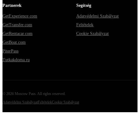
Partnerek
Segítség
GetExperience.com
Adatvédelmi Szabályzat
GetTransfer.com
Feltételek
GetRentacar.com
Cookie Szabályzat
GetBoat.com
PiterPass
Tutkakdoma.ru
©
2026
Moscow Pass
. All rights reserved.
Adatvédelmi Szabályzat
Feltételek
Cookie Szabályzat