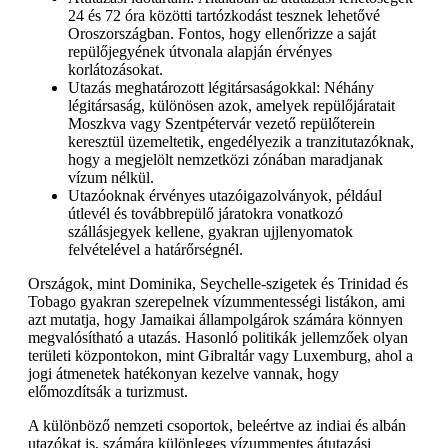
24 és 72 óra közötti tartózkodást tesznek lehetővé
Oroszországban. Fontos, hogy ellenőrizze a saját
repülőjegyének útvonala alapján érvényes
korlátozásokat.
Utazás meghatározott légitársaságokkal: Néhány
légitársaság, különösen azok, amelyek repülőjáratait
Moszkva vagy Szentpétervár vezető repülőterein
keresztül üzemeltetik, engedélyezik a tranzitutazóknak,
hogy a megjelölt nemzetközi zónában maradjanak
vízum nélkül.
Utazóoknak érvényes utazóigazolványok, például
útlevél és továbbrepülő járatokra vonatkozó
szállásjegyek kellene, gyakran ujjlenyomatok
felvételével a határőrségnél.
Országok, mint Dominika, Seychelle-szigetek és Trinidad és
Tobago gyakran szerepelnek vízummentességi listákon, ami
azt mutatja, hogy Jamaikai állampolgárok számára könnyen
megvalósítható a utazás. Hasonló politikák jellemzőek olyan
területi központokon, mint Gibraltár vagy Luxemburg, ahol a
jogi átmenetek hatékonyan kezelve vannak, hogy
előmozdítsák a turizmust.
A különböző nemzeti csoportok, beleértve az indiai és albán
utazókat is, számára különleges vízummentes átutazási