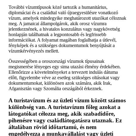
További vízumtípusok közé tartozik a humanitárius,
diplomáciai és a családtal való újraegyesülésre vonatkozó
vízum, amelyek mindegyike meghatározott utazókat céloznak
meg. A jamaicai állampolgárok, akik orosz vízumra
jelentkeznének, a hivatalos konzulátus vagy nagykövetség
honlapján találhatnak a legpontosabb és legfrissebb
információkat. A folyamat magában foglalhatja a útlevél,
fényképek és a szükséges dokumentumok benyújtását a
vízumkérvényezés mellett.
Összességében a oroszországi vízumok típusainak
megismerése lényeges egy sima utazási élmény érdekében.
Ellenőrizze a követelményeket a tervezett indulás dátuma
előtt, figyelembe véve az esetleg szükséges oltásokat vagy
dokumentumokat, különösen azok számára, akik Irak,
Afganisztán vagy Szomália országából érkeznek.
A turistavízum és az üzleti vízum között számos
különbség van. A turistavízum főleg azokat a
látogatókat célozza meg, akik szabadidőre,
pihenésre vagy családlátogatásra utaznak. Ez
általában rövid időtartamú, és nem
engedélyezza a munkavállalást vagy üzleti