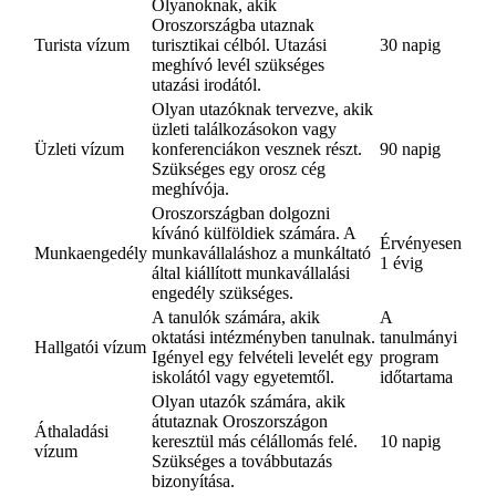
Olyanoknak, akik
Oroszországba utaznak
Turista vízum
turisztikai célból. Utazási
30 napig
meghívó levél szükséges
utazási irodától.
Olyan utazóknak tervezve, akik
üzleti találkozásokon vagy
Üzleti vízum
konferenciákon vesznek részt.
90 napig
Szükséges egy orosz cég
meghívója.
Oroszországban dolgozni
kívánó külföldiek számára. A
Érvényesen
Munkaengedély
munkavállaláshoz a munkáltató
1 évig
által kiállított munkavállalási
engedély szükséges.
A tanulók számára, akik
A
oktatási intézményben tanulnak.
tanulmányi
Hallgatói vízum
Igényel egy felvételi levelét egy
program
iskolától vagy egyetemtől.
időtartama
Olyan utazók számára, akik
átutaznak Oroszországon
Áthaladási
keresztül más célállomás felé.
10 napig
vízum
Szükséges a továbbutazás
bizonyítása.