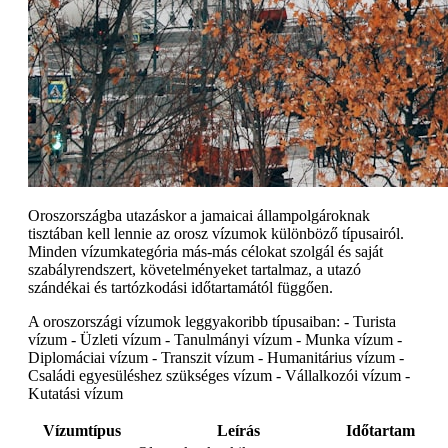
Oroszországba utazáskor a jamaicai állampolgároknak
tisztában kell lennie az orosz vízumok különböző típusairól.
Minden vízumkategória más-más célokat szolgál és saját
szabályrendszert, követelményeket tartalmaz, a utazó
szándékai és tartózkodási időtartamától függően.
A oroszországi vízumok leggyakoribb típusaiban: - Turista
vízum - Üzleti vízum - Tanulmányi vízum - Munka vízum -
Diplomáciai vízum - Transzit vízum - Humanitárius vízum -
Családi egyesüléshez szükséges vízum - Vállalkozói vízum -
Kutatási vízum
Vízumtípus
Leírás
Időtartam