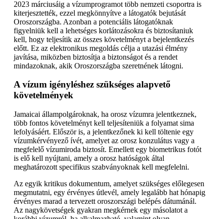
2023 márciusáig a vízumprogramot több nemzeti csoportra is
kiterjesztették, ezzel megkönnyítve a látogatók bejutását
Oroszországba. Azonban a potenciális látogatóknak
figyelniük kell a lehetséges korlátozásokra és biztosítaniuk
kell, hogy teljesítik az összes követelményt a bejelentkezés
előtt. Ez az elektronikus megoldás célja a utazási élmény
javítása, miközben biztosítja a biztonságot és a rendet
mindazoknak, akik Oroszországba szeretnének látogni.
A vízum igényléshez szükséges alapvető
követelmények
Jamaicai állampolgároknak, ha orosz vízumra jelentkeznek,
több fontos követelményt kell teljesíteniük a folyamat sima
lefolyásáért. Először is, a jelentkezőnek ki kell töltenie egy
vízumkérvényező ívét, amelyet az orosz konzulátus vagy a
megfelelő vízumiroda biztosít. Emellett egy biometrikus fotót
is elő kell nyújtani, amely a orosz hatóságok által
meghatározott specifikus szabványoknak kell megfelelni.
Az egyik kritikus dokumentum, amelyet szükséges előlegesen
megmutatni, egy érvényes útlevél, amely legalább hat hónapig
érvényes marad a tervezett oroszországi belépés dátumánál.
Az nagykövetségek gyakran megkérnek egy másolatot a
korábbi vízumról, ha alkalmazható, valamint olyan