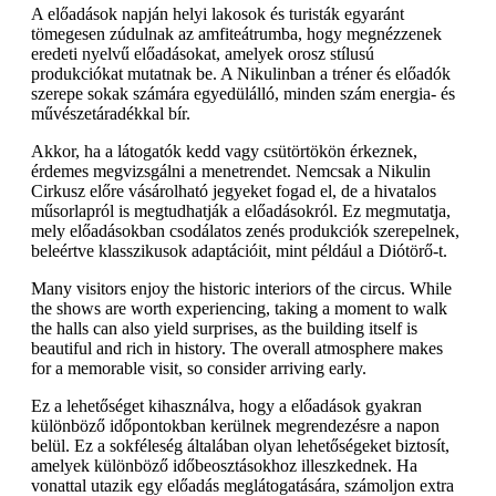
A előadások napján helyi lakosok és turisták egyaránt
tömegesen zúdulnak az amfiteátrumba, hogy megnézzenek
eredeti nyelvű előadásokat, amelyek orosz stílusú
produkciókat mutatnak be. A Nikulinban a tréner és előadók
szerepe sokak számára egyedülálló, minden szám energia- és
művészetáradékkal bír.
Akkor, ha a látogatók kedd vagy csütörtökön érkeznek,
érdemes megvizsgálni a menetrendet. Nemcsak a Nikulin
Cirkusz előre vásárolható jegyeket fogad el, de a hivatalos
műsorlapról is megtudhatják a előadásokról. Ez megmutatja,
mely előadásokban csodálatos zenés produkciók szerepelnek,
beleértve klasszikusok adaptációit, mint például a Diótörő-t.
Many visitors enjoy the historic interiors of the circus. While
the shows are worth experiencing, taking a moment to walk
the halls can also yield surprises, as the building itself is
beautiful and rich in history. The overall atmosphere makes
for a memorable visit, so consider arriving early.
Ez a lehetőséget kihasználva, hogy a előadások gyakran
különböző időpontokban kerülnek megrendezésre a napon
belül. Ez a sokféleség általában olyan lehetőségeket biztosít,
amelyek különböző időbeosztásokhoz illeszkednek. Ha
vonattal utazik egy előadás meglátogatására, számoljon extra