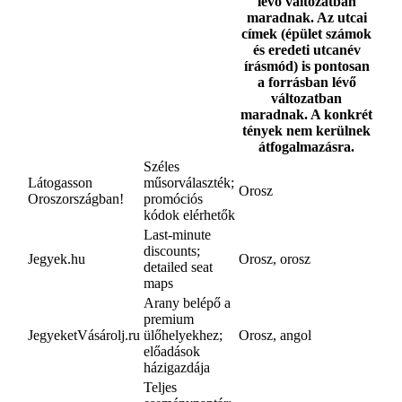
lévő változatban
maradnak. Az utcai
címek (épület számok
és eredeti utcanév
írásmód) is pontosan
a forrásban lévő
változatban
maradnak. A konkrét
tények nem kerülnek
átfogalmazásra.
Széles
Látogasson
műsorválaszték;
Orosz
Oroszországban!
promóciós
kódok elérhetők
Last-minute
discounts;
Jegyek.hu
Orosz, orosz
detailed seat
maps
Arany belépő a
premium
JegyeketVásárolj.ru
ülőhelyekhez;
Orosz, angol
előadások
házigazdája
Teljes