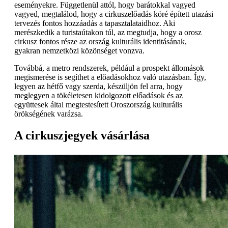
eseményekre. Függetlenül attól, hogy barátokkal vagyed
vagyed, megtalálod, hogy a cirkuszelőadás köré épített utazási
tervezés fontos hozzáadás a tapasztalataidhoz. Aki
merészkedik a turistaútakon túl, az megtudja, hogy a orosz
cirkusz fontos része az ország kulturális identitásának,
gyakran nemzetközi közönséget vonzva.
Továbbá, a metro rendszerek, például a prospekt állomások
megismerése is segíthet a előadásokhoz való utazásban. Így,
legyen az hétfő vagy szerda, készüljön fel arra, hogy
meglegyen a tökéletesen kidolgozott előadások és az
együttesek által megtestesített Oroszország kulturális
örökségének varázsa.
A cirkuszjegyek vásárlása