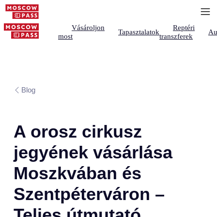
Vásároljon
Reptéri
Tapasztalatok
Au
most
transzferek
Blog
A orosz cirkusz
jegyének vásárlása
Moszkvában és
Szentpéterváron –
Teljes útmutató