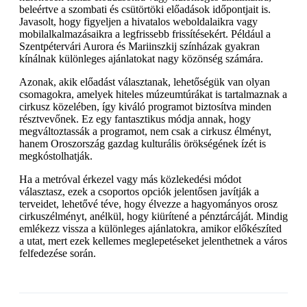
beleértve a szombati és csütörtöki előadások időpontjait is.
Javasolt, hogy figyeljen a hivatalos weboldalaikra vagy
mobilalkalmazásaikra a legfrissebb frissítésekért. Például a
Szentpétervári Aurora és Mariinszkij színházak gyakran
kínálnak különleges ajánlatokat nagy közönség számára.
Azonak, akik előadást választanak, lehetőségük van olyan
csomagokra, amelyek hiteles múzeumtúrákat is tartalmaznak a
cirkusz közelében, így kiváló programot biztosítva minden
résztvevőnek. Ez egy fantasztikus módja annak, hogy
megváltoztassák a programot, nem csak a cirkusz élményt,
hanem Oroszország gazdag kulturális örökségének ízét is
megkóstolhatják.
Ha a metróval érkezel vagy más közlekedési módot
választasz, ezek a csoportos opciók jelentősen javítják a
terveidet, lehetővé téve, hogy élvezze a hagyományos orosz
cirkuszélményt, anélkül, hogy kiürítené a pénztárcáját. Mindig
emlékezz vissza a különleges ajánlatokra, amikor előkészíted
a utat, mert ezek kellemes meglepetéseket jelenthetnek a város
felfedezése során.