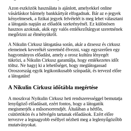
Azon eszközök használata is ajánlott, amelyekkel online
vásárláskor bármely bankkártyát elfogadnak. Bár az e-jegyek
kényelmesek, a fizikai jegyek felvételét is meg lehet választani
a látogatás napján az előadók szekrényénél. Ez különösen
hasznos azoknak, akik egy valós emlékezőtárgyat szeretnének
megőrizni az élményükről.
A Nikulin Cirkusz látogatása során, akár a dzsessz és cirkusz
elemeinek keverékét szeretnéd élvezni, vagy egyszerűen egy
hagyományos előadást, amely a orosz kultúra lényegét
tükrözi, a Nikulin Cirkusz garantálja, hogy emlékezetes időt
töltsz. Ne hagyj ki a lehetőséget, hogy meglátogassad
Oroszország egyik legikonikusabb színpadát, és tervezd előre
a látogatást!
A Nikulin Cirkusz időtábla megértése
A moszkvai Nyikulin Cirkusz heti rendszerességgel bemutatja
lenyűgöző előadásait, ezért fontos, hogy a látogatók
megismerjék a műsorsorrendjét. Általában a hétfőn,
csütörtökön és a hétvégén tartanak előadások. Ezért előre
tervezve a legnagyobb eséllyel nézheti meg a leglenyűgözőbb
mutatványokat.