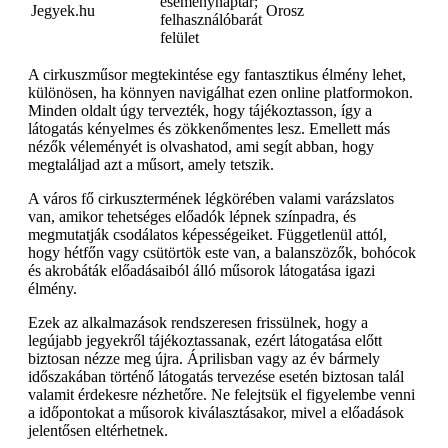
eseménynaptár;
Jegyek.hu
Orosz
felhasználóbarát
felület
A cirkuszműsor megtekintése egy fantasztikus élmény lehet,
különösen, ha könnyen navigálhat ezen online platformokon.
Minden oldalt úgy tervezték, hogy tájékoztasson, így a
látogatás kényelmes és zökkenőmentes lesz. Emellett más
nézők véleményét is olvashatod, ami segít abban, hogy
megtaláljad azt a műsort, amely tetszik.
A város fő cirkusztermének légkörében valami varázslatos
van, amikor tehetséges előadók lépnek színpadra, és
megmutatják csodálatos képességeiket. Függetlenül attól,
hogy hétfőn vagy csütörtök este van, a balanszözők, bohócok
és akrobáták előadásaiból álló műsorok látogatása igazi
élmény.
Ezek az alkalmazások rendszeresen frissülnek, hogy a
legújabb jegyekről tájékoztassanak, ezért látogatása előtt
biztosan nézze meg újra. Áprilisban vagy az év bármely
időszakában történő látogatás tervezése esetén biztosan talál
valamit érdekesre nézhetőre. Ne felejtsük el figyelembe venni
a időpontokat a műsorok kiválasztásakor, mivel a előadások
jelentősen eltérhetnek.