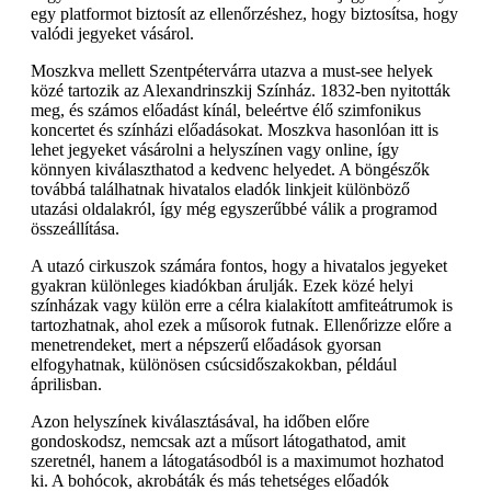
egy platformot biztosít az ellenőrzéshez, hogy biztosítsa, hogy
valódi jegyeket vásárol.
Moszkva mellett Szentpétervárra utazva a must-see helyek
közé tartozik az Alexandrinszkij Színház. 1832-ben nyitották
meg, és számos előadást kínál, beleértve élő szimfonikus
koncertet és színházi előadásokat. Moszkva hasonlóan itt is
lehet jegyeket vásárolni a helyszínen vagy online, így
könnyen kiválaszthatod a kedvenc helyedet. A böngészők
továbbá találhatnak hivatalos eladók linkjeit különböző
utazási oldalakról, így még egyszerűbbé válik a programod
összeállítása.
A utazó cirkuszok számára fontos, hogy a hivatalos jegyeket
gyakran különleges kiadókban árulják. Ezek közé helyi
színházak vagy külön erre a célra kialakított amfiteátrumok is
tartozhatnak, ahol ezek a műsorok futnak. Ellenőrizze előre a
menetrendeket, mert a népszerű előadások gyorsan
elfogyhatnak, különösen csúcsidőszakokban, például
áprilisban.
Azon helyszínek kiválasztásával, ha időben előre
gondoskodsz, nemcsak azt a műsort látogathatod, amit
szeretnél, hanem a látogatásodból is a maximumot hozhatod
ki. A bohócok, akrobáták és más tehetséges előadók