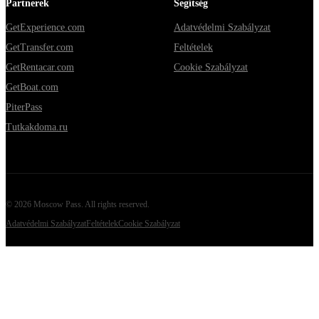
Partnerek
Segítség
GetExperience.com
Adatvédelmi Szabályzat
GetTransfer.com
Feltételek
GetRentacar.com
Cookie Szabályzat
GetBoat.com
PiterPass
Tutkakdoma.ru
©
2026
Moscow Pass
. All rights reserved.
Adatvédelmi Szabályzat
Feltételek
Cookie Szabályzat