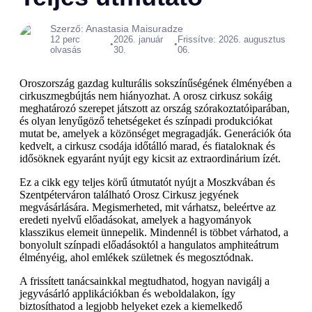
Szerző: Anastasia Maisuradze
12 perc
2026. január
Frissítve: 2026. augusztus
•
•
olvasás
30.
06.
Oroszország gazdag kulturális sokszínűségének élményében a
cirkuszmegbújtás nem hiányozhat. A orosz cirkusz sokáig
meghatározó szerepet játszott az ország szórakoztatóiparában,
és olyan lenyűgöző tehetségeket és színpadi produkciókat
mutat be, amelyek a közönséget megragadják. Generációk óta
kedvelt, a cirkusz csodája időtálló marad, és fiataloknak és
idősöknek egyaránt nyújt egy kicsit az extraordinárium ízét.
Ez a cikk egy teljes körű útmutatót nyújt a Moszkvában és
Szentpéterváron található Orosz Cirkusz jegyének
megvásárlására. Megismerheted, mit várhatsz, beleértve az
eredeti nyelvű előadásokat, amelyek a hagyományok
klasszikus elemeit ünnepelik. Mindennél is többet várhatod, a
bonyolult színpadi előadásoktól a hangulatos amphiteátrum
élményéig, ahol emlékek születnek és megosztódnak.
A frissített tanácsainkkal megtudhatod, hogyan navigálj a
jegyvásárló applikációkban és weboldalakon, így
biztosíthatod a legjobb helyeket ezek a kiemelkedő