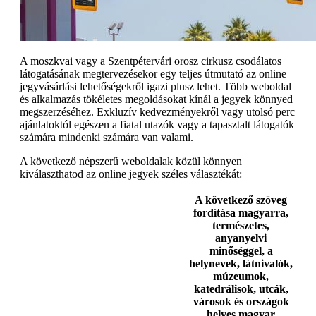
A moszkvai vagy a Szentpétervári orosz cirkusz csodálatos
látogatásának megtervezésekor egy teljes útmutató az online
jegyvásárlási lehetőségekről igazi plusz lehet. Több weboldal
és alkalmazás tökéletes megoldásokat kínál a jegyek könnyed
megszerzéséhez. Exkluzív kedvezményekről vagy utolsó perc
ajánlatoktól egészen a fiatal utazók vagy a tapasztalt látogatók
számára mindenki számára van valami.
A következő népszerű weboldalak közül könnyen
kiválaszthatod az online jegyek széles választékát:
A következő szöveg
fordítása magyarra,
természetes,
anyanyelvi
minőséggel, a
helynevek, látnivalók,
múzeumok,
katedrálisok, utcák,
városok és országok
helyes magyar