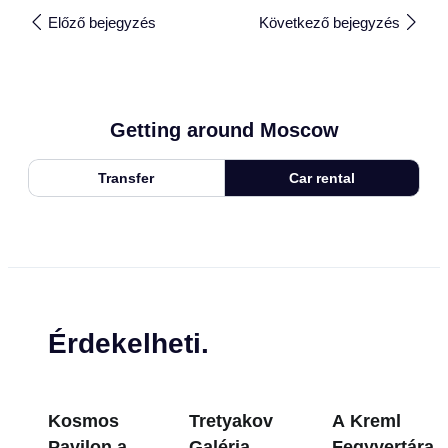
Előző bejegyzés
Következő bejegyzés
Getting around Moscow
Transfer
Car rental
Érdekelheti.
Kosmos
Tretyakov
A Kreml
Pavilon a
Galéria
Fegyvertára