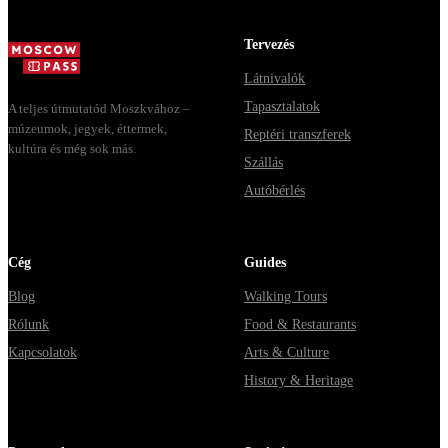
Москвы через
Мавзолей от...
Владими...
Tervezés
Látnivalók
Tapasztalatok
A teljes útmutatód Moszkvához –
múzeumok, jegyek, éttermek,
Reptéri transzferek
kultúra és még sok más.
Szállás
Autóbérlés
Cég
Guides
Blog
Walking Tours
Rólunk
Food & Restaurants
Kapcsolatok
Arts & Culture
History & Heritage