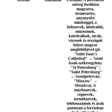
szöveg fordítása
magyarra,
természetes,
anyanyelvi
minőséggel, a
helynevek, látnivalók,
múzeumok,
katedrálisok, utcák,
városok és országok
helyes magyar
megfelelőjével (pl.
"Saint Isaac's
Cathedral" → Szent
Izsák-székesegyház;
"St Petersburg" /
"Saint Petersburg"
→ Szentpétervár;
"Moscow" →
Moszkva). A
márkanevek,
cégnevek,
terméknévek,
telefonszámok és árak
pontosan a forrásban