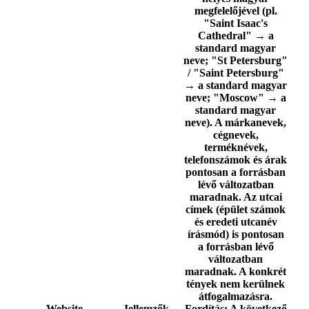
megfelelőjével (pl.
"Saint Isaac's
Cathedral" → a
standard magyar
neve; "St Petersburg"
/ "Saint Petersburg"
→ a standard magyar
neve; "Moscow" → a
standard magyar
neve). A márkanevek,
cégnevek,
terméknévek,
telefonszámok és árak
pontosan a forrásban
lévő változatban
maradnak. Az utcai
címek (épület számok
és eredeti utcanév
írásmód) is pontosan
a forrásban lévő
változatban
maradnak. A konkrét
tények nem kerülnek
átfogalmazásra.
Website
Jellemzők
Fordítás:
A következő