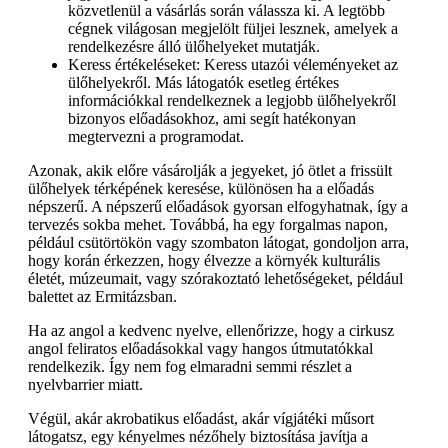
közvetlenül a vásárlás során válassza ki. A legtöbb
cégnek világosan megjelölt füljei lesznek, amelyek a
rendelkezésre álló ülőhelyeket mutatják.
Keress értékeléseket: Keress utazói véleményeket az
ülőhelyekről. Más látogatók esetleg értékes
információkkal rendelkeznek a legjobb ülőhelyekről
bizonyos előadásokhoz, ami segít hatékonyan
megtervezni a programodat.
Azonak, akik előre vásárolják a jegyeket, jó ötlet a frissült
ülőhelyek térképének keresése, különösen ha a előadás
népszerű. A népszerű előadások gyorsan elfogyhatnak, így a
tervezés sokba mehet. Továbbá, ha egy forgalmas napon,
például csütörtökön vagy szombaton látogat, gondoljon arra,
hogy korán érkezzen, hogy élvezze a környék kulturális
életét, múzeumait, vagy szórakoztató lehetőségeket, például
balettet az Ermitázsban.
Ha az angol a kedvenc nyelve, ellenőrizze, hogy a cirkusz
angol feliratos előadásokkal vagy hangos útmutatókkal
rendelkezik. Így nem fog elmaradni semmi részlet a
nyelvbarrier miatt.
Végül, akár akrobatikus előadást, akár vígjátéki műsort
látogatsz, egy kényelmes nézőhely biztosítása javítja a