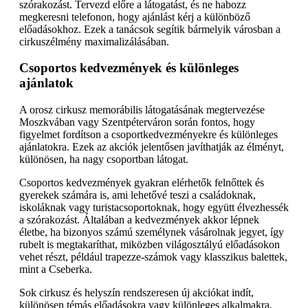
szórakozást. Tervezd előre a látogatást, és ne habozz
megkeresni telefonon, hogy ajánlást kérj a különböző
előadásokhoz. Ezek a tanácsok segítik bármelyik városban a
cirkuszélmény maximalizálásában.
Csoportos kedvezmények és különleges
ajánlatok
A orosz cirkusz memorábilis látogatásának megtervezése
Moszkvában vagy Szentpéterváron során fontos, hogy
figyelmet fordítson a csoportkedvezményekre és különleges
ajánlatokra. Ezek az akciók jelentősen javíthatják az élményt,
különösen, ha nagy csoportban látogat.
Csoportos kedvezmények gyakran elérhetők felnőttek és
gyerekek számára is, ami lehetővé teszi a családoknak,
iskoláknak vagy turistacsoportoknak, hogy együtt élvezhessék
a szórakozást. Általában a kedvezmények akkor lépnek
életbe, ha bizonyos számú személynek vásárolnak jegyet, így
rubelt is megtakaríthat, miközben világosztályú előadásokon
vehet részt, például trapezze-számok vagy klasszikus balettek,
mint a Cseberka.
Sok cirkusz és helyszín rendszeresen új akciókat indít,
különösen témás előadásokra vagy különleges alkalmakra,