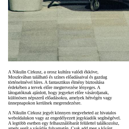
A Nikulin Cirkusz, a orosz kultúra valódi ékköve,
Moszkvában található és színes előadásaival és gazdag
történelmével híres. A fantasztikus élmény biztosítása
érdekében a tervek előre megtervezése lényeges. A
látogatóknak ajánlott, hogy jegyeket előre vásároljanak,
különösen népszerű előadásokra, amelyek hétvégén vagy
ünnepnapokon kerülnek megrendezésre.
A Nikulin Cirkusz jegyét könnyen megveheted az hivatalos
weboldalukon vagy az engedélyezett jegykiadók segítségével.
A legtöbb esetben egy felhasználóbarát felülettel találkozolsz,
amely segít a vásárlás folyamatán. Csak add meg a kívánt