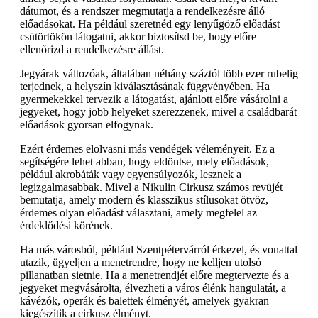
dátumot, és a rendszer megmutatja a rendelkezésre álló
előadásokat. Ha például szeretnéd egy lenyűgöző előadást
csütörtökön látogatni, akkor biztosítsd be, hogy előre
ellenőrizd a rendelkezésre állást.
Jegyárak változóak, általában néhány száztól több ezer rubelig
terjednek, a helyszín kiválasztásának függvényében. Ha
gyermekekkel tervezik a látogatást, ajánlott előre vásárolni a
jegyeket, hogy jobb helyeket szerezzenek, mivel a családbarát
előadások gyorsan elfogynak.
Ezért érdemes elolvasni más vendégek véleményeit. Ez a
segítségére lehet abban, hogy eldöntse, mely előadások,
például akrobáták vagy egyensúlyozók, lesznek a
legizgalmasabbak. Mivel a Nikulin Cirkusz számos revüjét
bemutatja, amely modern és klasszikus stílusokat ötvöz,
érdemes olyan előadást választani, amely megfelel az
érdeklődési körének.
Ha más városból, például Szentpétervárról érkezel, és vonattal
utazik, ügyeljen a menetrendre, hogy ne kelljen utolsó
pillanatban sietnie. Ha a menetrendjét előre megtervezte és a
jegyeket megvásárolta, élvezheti a város élénk hangulatát, a
kávézók, operák és balettek élményét, amelyek gyakran
kiegészítik a cirkusz élményt.