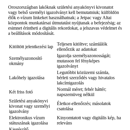
Oroszországban lakóknak születési anyakönyvi kivonatot
vagy belső személyi igazolványt kell bemutatniuk; külföldön
élők e-vízum linkeket használhatnak; a Jetpac vagy Altai
központok munkatársai útmutatást nyújtanak a befejezésig; az
esimnet érintheti a digitális rekordokat, a jelszavas védelmet és
a beállítások módosítását.
Teljesen kitöltve; számlálók
Kitöltött jelentkezési lap
ellenőrzik az adatokat
Igazolja személyazonosságát;
Személyazonosító
mutasson fel fényképes
okmány
igazolványt
Legutóbbi közüzemi számla,
Lakóhely igazolása
bérleti szerződés vagy hivatalos
lakcímigazolás
Normál méret; fehér háttér;
Két friss fotó
napszemüveg nélkül
Születési anyakönyvi
Életkor-ellenőrzés; másolatok
kivonat vagy személyi
csatolása
igazolvány
Elektronikus vízum
Kinyomtatott vagy digitális kép, ha
státuszának igazolása
releváns
Kiegészítő