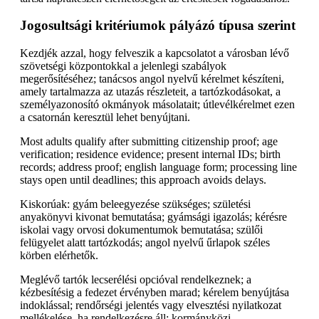
Jogosultsági kritériumok pályázó típusa szerint
Kezdjék azzal, hogy felveszik a kapcsolatot a városban lévő
szövetségi központokkal a jelenlegi szabályok
megerősítéséhez; tanácsos angol nyelvű kérelmet készíteni,
amely tartalmazza az utazás részleteit, a tartózkodásokat, a
személyazonosító okmányok másolatait; útlevélkérelmet ezen
a csatornán keresztül lehet benyújtani.
Most adults qualify after submitting citizenship proof; age
verification; residence evidence; present internal IDs; birth
records; address proof; english language form; processing line
stays open until deadlines; this approach avoids delays.
Kiskorúak: gyám beleegyezése szükséges; születési
anyakönyvi kivonat bemutatása; gyámsági igazolás; kérésre
iskolai vagy orvosi dokumentumok bemutatása; szülői
felügyelet alatt tartózkodás; angol nyelvű űrlapok széles
körben elérhetők.
Meglévő tartók lecserélési opcióval rendelkeznek; a
kézbesítésig a fedezet érvényben marad; kérelem benyújtása
indoklással; rendőrségi jelentés vagy elvesztési nyilatkozat
mellékelése, ha rendelkezésre áll; kormányközi