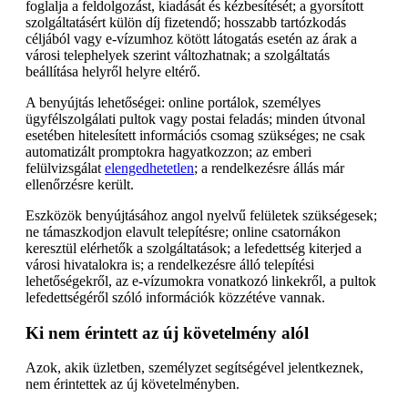
foglalja a feldolgozást, kiadását és kézbesítését; a gyorsított
szolgáltatásért külön díj fizetendő; hosszabb tartózkodás
céljából vagy e-vízumhoz kötött látogatás esetén az árak a
városi telephelyek szerint változhatnak; a szolgáltatás
beállítása helyről helyre eltérő.
A benyújtás lehetőségei: online portálok, személyes
ügyfélszolgálati pultok vagy postai feladás; minden útvonal
esetében hitelesített információs csomag szükséges; ne csak
automatizált promptokra hagyatkozzon; az emberi
felülvizsgálat
elengedhetetlen
; a rendelkezésre állás már
ellenőrzésre került.
Eszközök benyújtásához angol nyelvű felületek szükségesek;
ne támaszkodjon elavult telepítésre; online csatornákon
keresztül elérhetők a szolgáltatások; a lefedettség kiterjed a
városi hivatalokra is; a rendelkezésre álló telepítési
lehetőségekről, az e-vízumokra vonatkozó linkekről, a pultok
lefedettségéről szóló információk közzétéve vannak.
Ki nem érintett az új követelmény alól
Azok, akik üzletben, személyzet segítségével jelentkeznek,
nem érintettek az új követelményben.