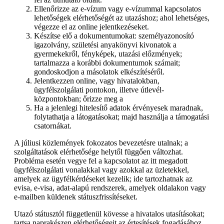
Ellenőrizze az e-vízum vagy e-vízummal kapcsolatos
lehetőségek elérhetőségét az utazáshoz; ahol lehetséges,
végezze el az online jelentkezéseket.
Készítse elő a dokumentumokat: személyazonosító
igazolvány, születési anyakönyvi kivonatok a
gyermekekről, fényképek, utazási előzmények;
tartalmazza a korábbi dokumentumok számait;
gondoskodjon a másolatok elkészítéséről.
Jelentkezzen online, vagy hivatalokban,
ügyfélszolgálati pontokon, illetve útlevél-
központokban; őrizze meg a
Ha a jelenlegi hitelesítő adatok érvényesek maradnak,
folytathatja a látogatásokat; majd használja a támogatási
csatornákat.
A júliusi közlemények fokozatos bevezetésre utalnak; a
szolgáltatások elérhetősége helytől függően változhat.
Probléma esetén vegye fel a kapcsolatot az itt megadott
ügyfélszolgálati vonalakkal vagy azokkal az üzletekkel,
amelyek az ügyfélkérdéseket kezelik; ide tartozhatnak az
evisa, e-visa, adat-alapú rendszerek, amelyek oldalakon vagy
e-mailben küldenek státuszfrissítéseket.
Utazó státusztól függetlenül kövesse a hivatalos utasításokat;
tartsa naprakészen elérhetőségeit az értesítések fogadásához.