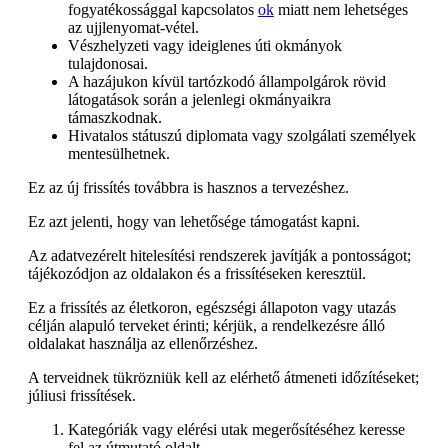
fogyatékossággal kapcsolatos
ok
miatt nem lehetséges
az ujjlenyomat-vétel.
Vészhelyzeti vagy ideiglenes úti okmányok
tulajdonosai.
A hazájukon kívül tartózkodó állampolgárok rövid
látogatások során a jelenlegi okmányaikra
támaszkodnak.
Hivatalos státuszú diplomata vagy szolgálati személyek
mentesülhetnek.
Ez az új frissítés továbbra is hasznos a tervezéshez.
Ez azt jelenti, hogy van lehetősége támogatást kapni.
Az adatvezérelt hitelesítési rendszerek javítják a pontosságot;
tájékozódjon az oldalakon és a frissítéseken keresztül.
Ez a frissítés az életkoron, egészségi állapoton vagy utazás
célján alapuló terveket érinti; kérjük, a rendelkezésre álló
oldalakat használja az ellenőrzéshez.
A terveidnek tükrözniük kell az elérhető átmeneti időzítéseket;
júliusi frissítések.
Kategóriák vagy elérési utak megerősítéséhez keresse
fel az útmutató oldalt.