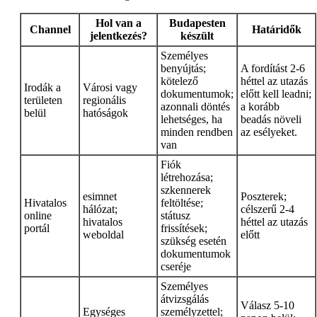
Hol van a
Budapesten
Channel
Határidők
jelentkezés?
készült
Személyes
benyújtás;
A fordítást 2-6
kötelező
héttel az utazás
Irodák a
Városi vagy
dokumentumok;
előtt kell leadni;
területen
regionális
azonnali döntés
a korább
belül
hatóságok
lehetséges, ha
beadás növeli
minden rendben
az esélyeket.
van
Fiók
létrehozása;
szkennerek
esimnet
Poszterek;
Hivatalos
feltöltése;
hálózat;
célszerű 2-4
online
státusz
hivatalos
héttel az utazás
portál
frissítések;
weboldal
előtt
szükség esetén
dokumentumok
cseréje
Személyes
átvizsgálás
Válasz 5-10
Egységes
személyzettel;