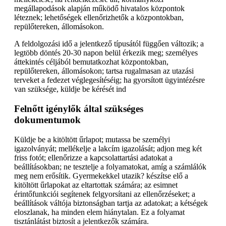
megállapodások alapján működő hivatalos központok
léteznek; lehetőségek ellenőrizhetők a központokban,
repülőtereken, állomásokon.
A feldolgozási idő a jelentkező típusától függően változik; a
legtöbb döntés 20-30 napon belül érkezik meg; személyes
áttekintés céljából bemutatkozhat központokban,
repülőtereken, állomásokon; tartsa rugalmasan az utazási
terveket a fedezet véglegesítéséig; ha gyorsított ügyintézésre
van szüksége, küldje be kérését ind
Felnőtt igénylők által szükséges
dokumentumok
Küldje be a kitöltött űrlapot; mutassa be személyi
igazolványát; mellékelje a lakcím igazolását; adjon meg két
friss fotót; ellenőrizze a kapcsolattartási adatokat a
beállításokban; ne tesztelje a folyamatokat, amíg a számlálók
meg nem erősítik. Gyermekekkel utazik? készítse elő a
kitöltött űrlapokat az eltartottak számára; az esimnet
érintőfunkciói segítenek felgyorsítani az ellenőrzéseket; a
beállítások váltója biztonságban tartja az adatokat; a kétségek
eloszlanak, ha minden elem hiánytalan. Ez a folyamat
tisztánlátást biztosít a jelentkezők számára.