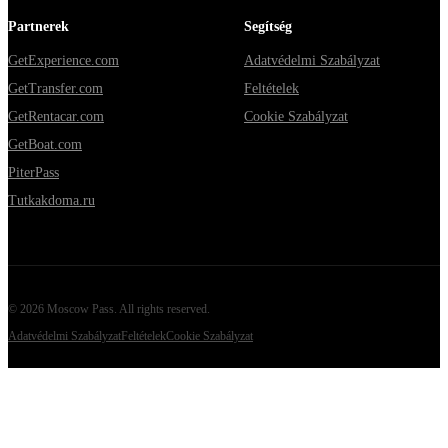
Partnerek
Segítség
GetExperience.com
Adatvédelmi Szabályzat
GetTransfer.com
Feltételek
GetRentacar.com
Cookie Szabályzat
GetBoat.com
PiterPass
Tutkakdoma.ru
©
2026
Moscow Pass
. All rights reserved.
Adatvédelmi Szabályzat
Feltételek
Cookie Szabályzat