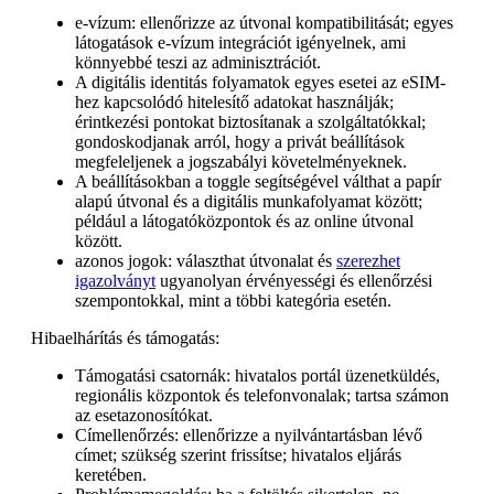
e-vízum: ellenőrizze az útvonal kompatibilitását; egyes
látogatások e-vízum integrációt igényelnek, ami
könnyebbé teszi az adminisztrációt.
A digitális identitás folyamatok egyes esetei az eSIM-
hez kapcsolódó hitelesítő adatokat használják;
érintkezési pontokat biztosítanak a szolgáltatókkal;
gondoskodjanak arról, hogy a privát beállítások
megfeleljenek a jogszabályi követelményeknek.
A beállításokban a toggle segítségével válthat a papír
alapú útvonal és a digitális munkafolyamat között;
például a látogatóközpontok és az online útvonal
között.
azonos jogok: választhat útvonalat és
szerezhet
igazolványt
ugyanolyan érvényességi és ellenőrzési
szempontokkal, mint a többi kategória esetén.
Hibaelhárítás és támogatás:
Támogatási csatornák: hivatalos portál üzenetküldés,
regionális központok és telefonvonalak; tartsa számon
az esetazonosítókat.
Címellenőrzés: ellenőrizze a nyilvántartásban lévő
címet; szükség szerint frissítse; hivatalos eljárás
keretében.