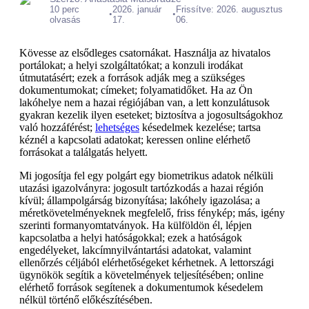
10 perc
2026. január
Frissítve: 2026. augusztus
•
•
olvasás
17.
06.
Kövesse az elsődleges csatornákat. Használja az hivatalos
portálokat; a helyi szolgáltatókat; a konzuli irodákat
útmutatásért; ezek a források adják meg a szükséges
dokumentumokat; címeket; folyamatidőket. Ha az Ön
lakóhelye nem a hazai régiójában van, a lett konzulátusok
gyakran kezelik ilyen eseteket; biztosítva a jogosultságokhoz
való hozzáférést;
lehetséges
késedelmek kezelése; tartsa
kéznél a kapcsolati adatokat; keressen online elérhető
forrásokat a találgatás helyett.
Mi jogosítja fel egy polgárt egy biometrikus adatok nélküli
utazási igazolványra: jogosult tartózkodás a hazai régión
kívül; állampolgárság bizonyítása; lakóhely igazolása; a
méretkövetelményeknek megfelelő, friss fénykép; más, igény
szerinti formanyomtatványok. Ha külföldön él, lépjen
kapcsolatba a helyi hatóságokkal; ezek a hatóságok
engedélyeket, lakcímnyilvántartási adatokat, valamint
ellenőrzés céljából elérhetőségeket kérhetnek. A lettországi
ügynökök segítik a követelmények teljesítésében; online
elérhető források segítenek a dokumentumok késedelem
nélkül történő előkészítésében.