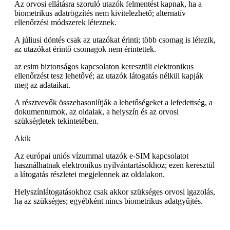
Az orvosi ellátásra szoruló utazók felmentést kapnak, ha a
biometrikus adatrögzítés nem kivitelezhető; alternatív
ellenőrzési módszerek léteznek.
A júliusi döntés csak az utazókat érinti; több csomag is létezik,
az utazókat érintő csomagok nem érintettek.
az esim biztonságos kapcsolaton keresztüli elektronikus
ellenőrzést tesz lehetővé; az utazók látogatás nélkül kapják
meg az adataikat.
A résztvevők összehasonlítják a lehetőségeket a lefedettség, a
dokumentumok, az oldalak, a helyszín és az orvosi
szükségletek tekintetében.
Akik
Az európai uniós vízummal utazók e-SIM kapcsolatot
használhatnak elektronikus nyilvántartásokhoz; ezen keresztül
a látogatás részletei megjelennek az oldalakon.
Helyszínlátogatásokhoz csak akkor szükséges orvosi igazolás,
ha az szükséges; egyébként nincs biometrikus adatgyűjtés.