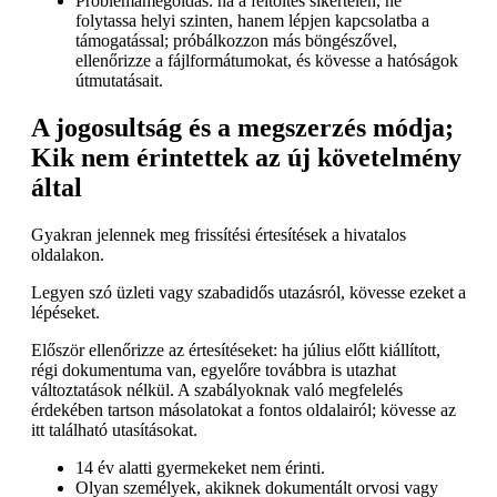
Problémamegoldás: ha a feltöltés sikertelen, ne
folytassa helyi szinten, hanem lépjen kapcsolatba a
támogatással; próbálkozzon más böngészővel,
ellenőrizze a fájlformátumokat, és kövesse a hatóságok
útmutatásait.
A jogosultság és a megszerzés módja;
Kik nem érintettek az új követelmény
által
Gyakran jelennek meg frissítési értesítések a hivatalos
oldalakon.
Legyen szó üzleti vagy szabadidős utazásról, kövesse ezeket a
lépéseket.
Először ellenőrizze az értesítéseket: ha július előtt kiállított,
régi dokumentuma van, egyelőre továbbra is utazhat
változtatások nélkül. A szabályoknak való megfelelés
érdekében tartson másolatokat a fontos oldalairól; kövesse az
itt található utasításokat.
14 év alatti gyermekeket nem érinti.
Olyan személyek, akiknek dokumentált orvosi vagy