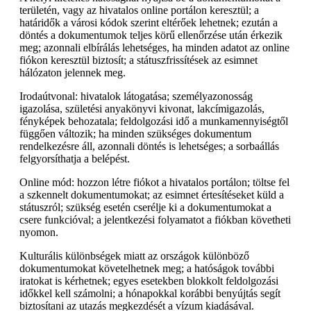
területén, vagy az hivatalos online portálon keresztül; a
határidők a városi kódok szerint eltérőek lehetnek; ezután a
döntés a dokumentumok teljes körű ellenőrzése után érkezik
meg; azonnali elbírálás lehetséges, ha minden adatot az online
fiókon keresztül biztosít; a státuszfrissítések az esimnet
hálózaton jelennek meg.
Irodaútvonal: hivatalok látogatása; személyazonosság
igazolása, születési anyakönyvi kivonat, lakcímigazolás,
fényképek behozatala; feldolgozási idő a munkamennyiségtől
függően változik; ha minden szükséges dokumentum
rendelkezésre áll, azonnali döntés is lehetséges; a sorbaállás
felgyorsíthatja a belépést.
Online mód: hozzon létre fiókot a hivatalos portálon; töltse fel
a szkennelt dokumentumokat; az esimnet értesítéseket küld a
státuszról; szükség esetén cserélje ki a dokumentumokat a
csere funkcióval; a jelentkezési folyamatot a fiókban követheti
nyomon.
Kulturális különbségek miatt az országok különböző
dokumentumokat követelhetnek meg; a hatóságok további
iratokat is kérhetnek; egyes esetekben blokkolt feldolgozási
időkkel kell számolni; a hónapokkal korábbi benyújtás segít
biztosítani az utazás megkezdését a vízum kiadásával.