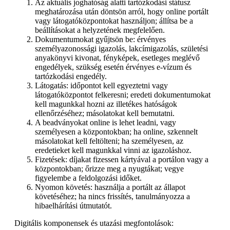
Az aktuális joghatóság alatti tartózkodási státusz
meghatározása után döntsön arról, hogy online portált
vagy látogatóközpontokat használjon; állítsa be a
beállításokat a helyzetének megfelelően.
Dokumentumokat gyűjtsön be: érvényes
személyazonossági igazolás, lakcímigazolás, születési
anyakönyvi kivonat, fényképek, esetleges meglévő
engedélyek, szükség esetén érvényes e-vízum és
tartózkodási engedély.
Látogatás: időpontot kell egyeztetni vagy
látogatóközpontot felkeresni; eredeti dokumentumokat
kell magunkkal hozni az illetékes hatóságok
ellenőrzéséhez; másolatokat kell bemutatni.
A beadványokat online is lehet leadni, vagy
személyesen a központokban; ha online, szkennelt
másolatokat kell feltölteni; ha személyesen, az
eredetieket kell magunkkal vinni az igazoláshoz.
Fizetések: díjakat fizessen kártyával a portálon vagy a
központokban; őrizze meg a nyugtákat; vegye
figyelembe a feldolgozási időket.
Nyomon követés: használja a portált az állapot
követéséhez; ha nincs frissítés, tanulmányozza a
hibaelhárítási útmutatót.
Digitális komponensek és utazási megfontolások: