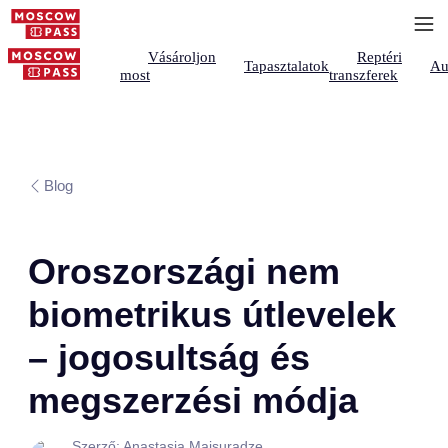
Vásároljon
Reptéri
Tapasztalatok
Au
most
transzferek
Blog
Oroszországi nem
biometrikus útlevelek
– jogosultság és
megszerzési módja
Szerző: Anastasia Maisuradze