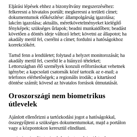
Eljárási lépések ehhez a bizonyítvány megszerzéséhez:
felkeresni a hivatalos portált; megkeresni a területi címet;
dokumentumok előkészítése: állampolgárság igazolása;
lakcím igazolása; aktuális, méretkövetelményeket kielégítő
fényképek; szükséges űrlapok; beadni munkaidőben; beadást
követően a döntés ideje változó lehet; követni az állapotot; ha
akadály merül fel, cserélni a címet; fordulni a hatóságokhoz
korrekciókért.
Tartsd fenn a lendületet; folytasd a helyzet monitorozását; ha
akadály merül fel, cseréld le a hiányzó tételeket;
Lettországban élő személyek konzuli erőforrásokat vehetnek
igénybe; a kapcsolati csatornák közé tartozik az e-mail; a
telefonos elérhetőségek; a regionális irodák; a kitartásod
döntése számít; kövesd az hivatalos források útmutatását.
Oroszországi nem biometrikus
útlevelek
Ajánlott ellenőrizni a tartózkodási jogot a hatóságokkal,
összegyűjteni a szükséges dokumentumokat, majd a portálon
vagy a központokon keresztül elindítani.