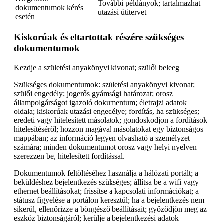
További példányok; tartalmazhat
dokumentumok kérés
utazási útitervet
esetén
Kiskorúak és eltartottak részére szükséges
dokumentumok
Kezdje a születési anyakönyvi kivonat; szülői beleeg
Szükséges dokumentumok: születési anyakönyvi kivonat;
szülői engedély; jogerős gyámsági határozat; orosz
állampolgárságot igazoló dokumentum; életrajzi adatok
oldala; kiskorúak utazási engedélye; fordítás, ha szükséges;
eredeti vagy hitelesített másolatok; gondoskodjon a fordítások
hitelesítéséről; hozzon magával másolatokat egy biztonságos
mappában; az információ legyen olvasható a személyzet
számára; minden dokumentumot orosz vagy helyi nyelven
szerezzen be, hitelesített fordítással.
Dokumentumok feltöltéséhez használja a hálózati portált; a
beküldéshez bejelentkezés szükséges; állítsa be a wifi vagy
ethernet beállításokat; frissítse a kapcsolati információkat; a
státusz figyelése a portálon keresztül; ha a bejelentkezés nem
sikerül, ellenőrizze a böngésző beállításait; győződjön meg az
eszköz biztonságáról; kerülje a bejelentkezési adatok