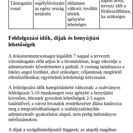
napon belül;
Támogatási
segélyhívószám
időtartam
tervezz időt a
vonal
az egész ország
változó; további
blokkszállításra,
területén
tételek
ha szükséges
igénylése
lehetséges
Feldolgozási idők, díjak és benyújtási
lehetőségek
A dokumentumcsomagot legalább 7 nappal a tervezett
városlátogatás előtt adjon le a hivatalokban, hogy elkerülje a
adminisztratív késedelmeket a pultnál. A csomag tartalmazza a
hiteles angol fordítást, ahol szükséges; céljainknak megfelelő
ellenőrzőlistákat; egyértelmű lefedettségi körvonalat.
A feldolgozási idők kategóriánként változnak; a szabványos
feldolgozás 5-10 munkanapot vesz igénybe a benyújtást
követően; léteznek gyorsított lehetőségek 2-5 napos
határidővel; a városi hivatalok rendelkezésre állása határozza
meg a megvalósíthatóságot; a szabályzatirányítás
adminisztratív gyakorlaton alapul, nem pedig tudományos
mérőszámokon.
A díjak a szolgáltatástípustól függnek; az alapdíj magában