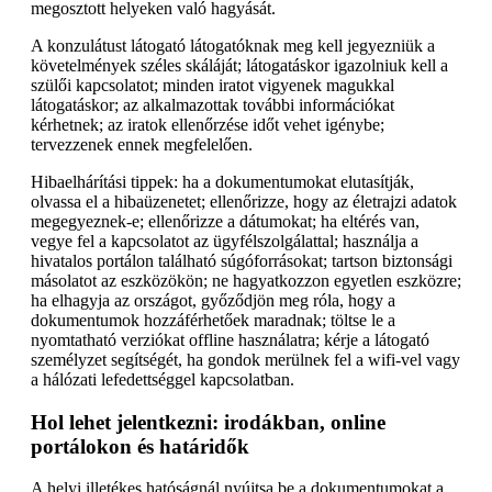
megosztott helyeken való hagyását.
A konzulátust látogató látogatóknak meg kell jegyezniük a
követelmények széles skáláját; látogatáskor igazolniuk kell a
szülői kapcsolatot; minden iratot vigyenek magukkal
látogatáskor; az alkalmazottak további információkat
kérhetnek; az iratok ellenőrzése időt vehet igénybe;
tervezzenek ennek megfelelően.
Hibaelhárítási tippek: ha a dokumentumokat elutasítják,
olvassa el a hibaüzenetet; ellenőrizze, hogy az életrajzi adatok
megegyeznek-e; ellenőrizze a dátumokat; ha eltérés van,
vegye fel a kapcsolatot az ügyfélszolgálattal; használja a
hivatalos portálon található súgóforrásokat; tartson biztonsági
másolatot az eszközökön; ne hagyatkozzon egyetlen eszközre;
ha elhagyja az országot, győződjön meg róla, hogy a
dokumentumok hozzáférhetőek maradnak; töltse le a
nyomtatható verziókat offline használatra; kérje a látogató
személyzet segítségét, ha gondok merülnek fel a wifi-vel vagy
a hálózati lefedettséggel kapcsolatban.
Hol lehet jelentkezni: irodákban, online
portálokon és határidők
A helyi illetékes hatóságnál nyújtsa be a dokumentumokat a