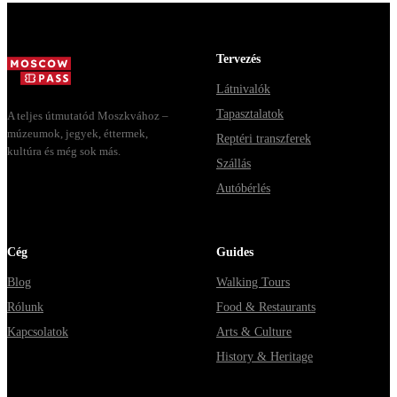
доехать из
днях, чем
Москвы через
Мавзолей от...
Владими...
Tervezés
Látnivalók
Tapasztalatok
A teljes útmutatód Moszkvához –
múzeumok, jegyek, éttermek,
Reptéri transzferek
kultúra és még sok más.
Szállás
Autóbérlés
Cég
Guides
Blog
Walking Tours
Rólunk
Food & Restaurants
Kapcsolatok
Arts & Culture
History & Heritage