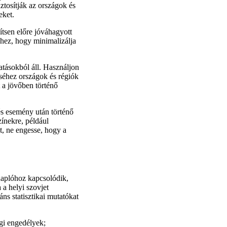
ztosítják az országok és
eket.
ítsen előre jóváhagyott
hez, hogy minimalizálja
tatásokból áll. Használjon
éséhez országok és régiók
 a jövőben történő
és esemény után történő
zínekre, például
et, ne engesse, hogy a
 naplóhoz kapcsolódik,
 a helyi szovjet
áns statisztikai mutatókat
ági engedélyek;