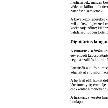
médiatervek; minden bejeg
védelem külön audit útvon
haladást a szovjetnek.
A következő lépéseket kel
kell a létező fejlesztési 
kockázatjelzőkre; kiképzés
validálást; időben történ
Dignitárius látoga
A külföldiek számára köz
egy egyedi kapcsolattart
céget a szállítás koordi
Értesítsék a külföldi mis
adjanak át egy informáci
A bejárati eljárásokat de
létesítményeit; értékelje
csökkentse a menetrend 
A házigazda vezetés hiány
honlapon.