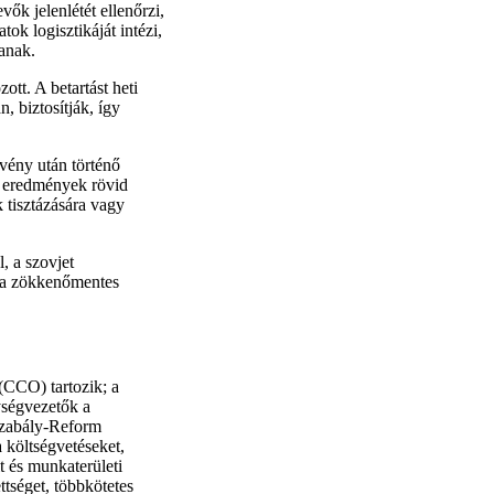
vők jelenlétét ellenőrzi,
tok logisztikáját intézi,
janak.
ott. A betartást heti
, biztosítják, így
vény után történő
z eredmények rövid
 tisztázására vagy
, a szovjet
a a zökkenőmentes
(CCO) tartozik; a
ységvezetők a
gszabály-Reform
 költségvetéseket,
t és munkaterületi
ttséget, többkötetes