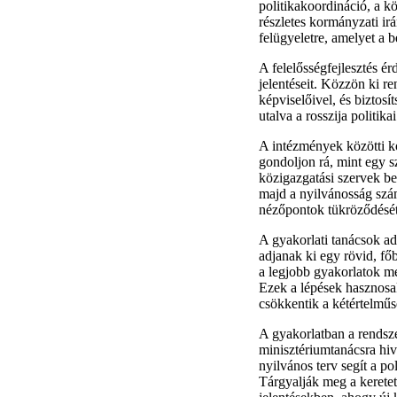
politikakoordináció, a kö
részletes kormányzati ir
felügyeletre, amelyet a b
A felelősségfejlesztés é
jelentéseit. Közzön ki r
képviselőivel, és biztosí
utalva a rosszija politika
A intézmények közötti ko
gondoljon rá, mint egy s
közigazgatási szervek be
majd a nyilvánosság szám
nézőpontok tükröződését
A gyakorlati tanácsok ad
adjanak ki egy rövid, főb
a legjobb gyakorlatok meg
Ezek a lépések hasznosa
csökkentik a kétértelműs
A gyakorlatban a rendsz
minisztériumtanácsra hi
nyilvános terv segít a p
Tárgyalják meg a keretet