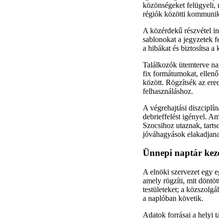
közönségeket felügyeli, 
régiók közötti kommunikác
A közérdekű részvétel in
sablonokat a jegyzetek 
a hibákat és biztosítsa a
Találkozók ütemterve napo
fix formátumokat, ellenő
között. Rögzítsék az er
felhasználáshoz.
A végrehajtási diszciplí
debrieffelést igényel. A
Szocsihoz utaznak, tartso
jóváhagyások elakadjan
Ünnepi naptár keze
A elnöki szervezet egy e
amely rögzíti, mit döntöt
testületeket; a közszolgá
a naplóban követik.
Adatok forrásai a helyi t