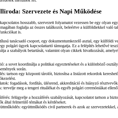
kérdések merülnek fel.
lliroda: Szervezete és Napi Működése
 kapcsolatos hosszabb, szervezett folyamatot vezessen be egy olyan 
agában foglalja az összes találkozót, beleértve a külföldiekkel való ta
funkciókat is.
tílusú tanácsadó csoport, egy dokumentumkezelő asztal, egy külföldi ve
y polgári ügyek kapcsolattartó támogatja. Ez a felépítés lehetővé teszi 
osítja a szabályok betartását, valamint olyan cikkek hivatkozását, amely
ó: a sovet koordinálja a politikai egyeztetéseket és a különböző osztály
semények során.
 tartson egy központi tárolót, biztosítsa a listázott rekordok kereshet
kezelést.
atok: fogadások, fordítás, ülésrend, akkreditáció és hiányzó résztvevők 
 tervelje meg a tengeri rituálékat és egyéb polgári ceremóniákat ellenőr
férés: felügyelje a hozzáférés szabályozását, kapcsolatot tartson a bizto
ők által felmerülő témákat és kérdéseket.
gyüttműködés: együttműködés civil partnerek és azok az szervezetekkel,