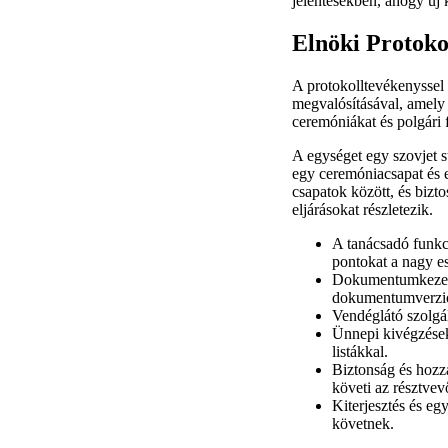
jelentésekben, ahogy új 
Elnöki Protoko
A protokolltevékenyssel
megvalósításával, amely m
ceremóniákat és polgári 
A egységet egy szovjet s
egy ceremóniacsapat és eg
csapatok között, és bizt
eljárásokat részletezik.
A tanácsadó funkci
pontokat a nagy e
Dokumentumkezelés:
dokumentumverzió
Vendéglátó szolgál
Ünnepi kivégzések:
listákkal.
Biztonság és hozzá
követi az résztvev
Kiterjesztés és e
követnek.