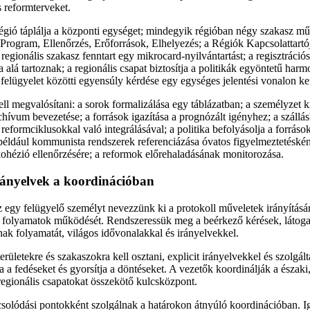
s reformterveket.
égió táplálja a központi egységet; mindegyik régióban négy szakasz m
: Program, Ellenőrzés, Erőforrások, Elhelyezés; a Régiók Kapcsolattartój
regionális szakasz fenntart egy mikrocard-nyilvántartást; a regisztráció
 alá tartoznak; a regionális csapat biztosítja a politikák egyöntetű harmo
felügyelet közötti egyensúly kérdése egy egységes jelentési vonalon ke
ll megvalósítani: a sorok formalizálása egy táblázatban; a személyzet 
chívum bevezetése; a források igazítása a prognózált igényhez; a szállás
eformciklusokkal való integrálásával; a politika befolyásolja a források 
 például kommunista rendszerek referenciázása óvatos figyelmeztetéské
 kohézió ellenőrzésére; a reformok előrehaladásának monitorozása.
irányelvek a koordinációban
egy felügyelő személyt nevezzünk ki a protokoll műveletek irányítására
lt folyamatok működését. Rendszeressük meg a beérkező kérések, látoga
ak folyamatát, világos idővonalakkal és irányelvekkel.
rületekre és szakaszokra kell osztani, explicit irányelvekkel és szolgálta
 a fedéseket és gyorsítja a döntéseket. A vezetők koordinálják a északi,
 regionális csapatokat összekötő kulcsközpont.
csolódási pontokként szolgálnak a határokon átnyúló koordinációban. Igo