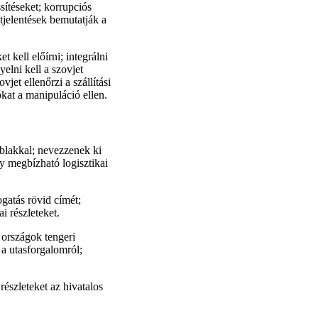
sítéseket; korrupciós
otjelentések bemutatják a
 kell előírni; integrálni
yelni kell a szovjet
vjet ellenőrzi a szállítási
ókat a manipuláció ellen.
ablakkal; nevezzenek ki
y megbízható logisztikai
ogatás rövid címét;
i részleteket.
a országok tengeri
t a utasforgalomról;
részleteket az hivatalos