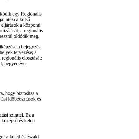
űködik egy Regionális
a intézi a külső
s eljárások a központi
nizálását; a regionális
resztül oldódik meg.
kiképzése a bejegyzési
helyek tervezése; a
regionális elosztását;
nt; negyedéves
, hogy biztosítsa a
tási időbeosztások és
tási szinttel. Ez a
 középső és keleti
r a keleti és északi