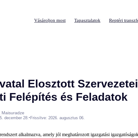
Vásároljon most
Tapasztalatok
Reptéri transzf
vatal Elosztott Szervezetei
i Felépítés és Feladatok
a Maisuradze
•
5. december 28.
Frissítve: 2026. augusztus 06.
rendszert alkalmazva, amely jól meghatározott igazgatási igazgatóságok