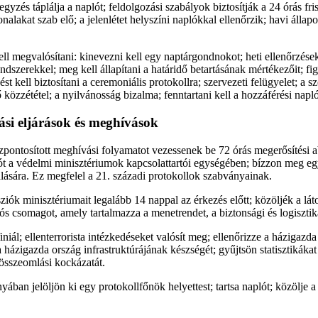
yzés táplálja a naplót; feldolgozási szabályok biztosítják a 24 órás fris
alakat szab elő; a jelenlétet helyszíni naplókkal ellenőrzik; havi állap
l megvalósítani: kinevezni kell egy naptárgondnokot; heti ellenőrzéseket
rendszerekkel; meg kell állapítani a határidő betartásának mértékezőit; fig
t kell biztosítani a ceremoniális protokollra; szervezeti felügyelet; a szo
ő közzététel; a nyilvánosság bizalma; fenntartani kell a hozzáférési napl
tási eljárások és meghívások
pontosított meghívási folyamatot vezessenek be 72 órás megerősítési 
ót a védelmi minisztériumok kapcsolattartói egységében; bízzon meg eg
nálására. Ez megfelel a 21. századi protokollok szabványainak.
sziók minisztériumait legalább 14 nappal az érkezés előtt; közöljék a lát
ós csomagot, amely tartalmazza a menetrendet, a biztonsági és logisztika
finiál; ellenterrorista intézkedéseket valósít meg; ellenőrizze a házigazd
 a házigazda ország infrastruktúrájának készségét; gyűjtsön statisztikáka
összeomlási kockázatát.
ában jelöljön ki egy protokollfőnök helyettest; tartsa naplót; közölje a 