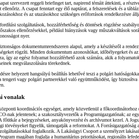
at szervezett reggeli briefinget tart, napirend témáit áttekinti, a résztve
 ellenőriz. A csapat fenntart egy élő naptárat, a felszerelések és a tábláza
lálkozásokhoz és az utazásokhoz szükséges erőforrások rendelkezésre áll
ordítási szolgáltatások, hozzáférhetőség és döntések rögzítése szabályoz
 időszakos ellenőrzésekkel, például hiányzások vagy műszakváltások során
tonosságot nyer.
tonságos dokumentumrendszeren alapul, amely a készítésről a rendez
ységeket rögzíti. Minden dokumentum azonosítókat, időbélyegeket és a
zza, így az egész folyamat hozzáférhető azok számára, akik a folyamatok
seinek megválaszolására törekednek.
ésre helyezett hangsúlyú beállítás lehetővé teszi a polgári hatóságokkal
a tengeri vagy polgári partnerekkel való együttműködést, így biztosítv
en.
ési vonalak
 központi koordinációs egységet, amely közvetlenül a főkoordinátorhoz 
CCO-nak jelentenek; a szakosztályvezetők a Programigazgatónak; az eg
A főtitkár a bejegyzéseket, anyakönyvezést és archívumot kezel. A Jo
gi törvényeket figyelik, támogatják a reformokat. A Forrásigazgatóság a
olgáltatásokkal foglalkozik. A Lakásügyi Csoport a személyzet lakásai
Program magában foglalja a humanitárius prioritásokat, regionális lefede