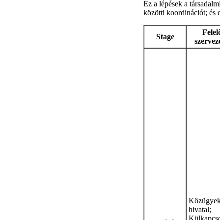
Ez a lépések a társadalm
közötti koordinációt; és
Felel
Stage
szervez
Közügye
hivatal;
Külkapcso