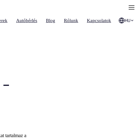
erek
Autóbérlés
Blog
Rólunk
Kapcsolatok
HU
 –
at tartalmaz a