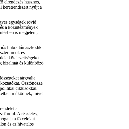
 fő elrendezés hasznos,
i keretrendszert nyújt a
egyes egységek rövid
g és a közintézmények
entésben is megjelent,
ciós hubra támaszkodik -
isztériumok és
deletkötelezettségeket,
ág bizalmát és különböző
lősségeket tárgyalja,
ájékoztatókat. Ösztönözze
olitikai ciklusokkal.
ezetben működnek, mivel
rendelet a
 fordul. A részletes,
ogatja a fő célokat.
lon és az hivatalos