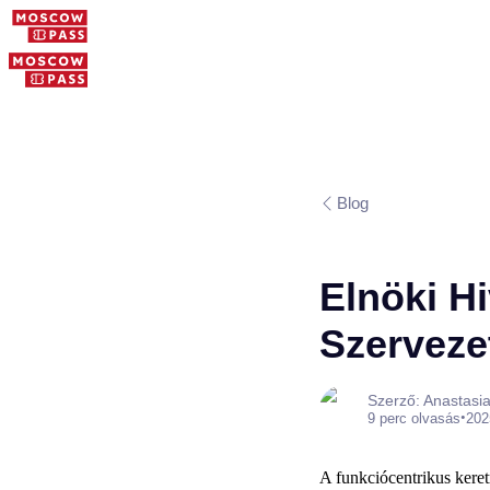
Blog
Elnöki Hi
Szervezet
Szerző: Anastasi
•
9 perc olvasás
202
A funkciócentrikus keret