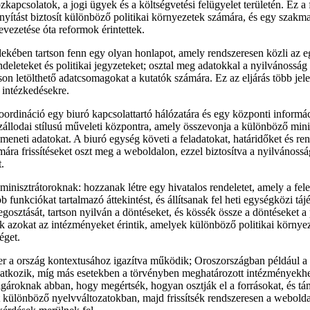
zkapcsolatok, a jogi ügyek és a költségvetési felügyelet területén. Ez a
ányítást biztosít különböző politikai környezetek számára, és egy szakma
evezetése óta reformok érintettek.
rdekében tartson fenn egy olyan honlapot, amely rendszeresen közli az 
endeleteket és politikai jegyzeteket; osztal meg adatokkal a nyilvánossá
tson letölthető adatcsomagokat a kutatók számára. Ez az eljárás több jel
i intézkedésekre.
ordináció egy biuró kapcsolattartó hálózatára és egy központi informá
zállodai stílusú műveleti központra, amely összevonja a különböző min
meneti adatokat. A biuró egység követi a feladatokat, határidőket és ren
ára frissítéseket oszt meg a weboldalon, ezzel biztosítva a nyilvánoss
.
minisztrátoroknak: hozzanak létre egy hivatalos rendeletet, amely a fele
b funkciókat tartalmazó áttekintést, és állítsanak fel heti egységközi t
osztását, tartson nyilván a döntéseket, és kössék össze a döntéseket a p
k azokat az intézményeket érintik, amelyek különböző politikai körny
éget.
er a ország kontextusához igazítva működik; Oroszországban például a 
vatkozik, míg más esetekben a törvényben meghatározott intézményekhez
olgároknak abban, hogy megértsék, hogyan osztják el a forrásokat, és tám
 különböző nyelvváltozatokban, majd frissítsék rendszeresen a webolda