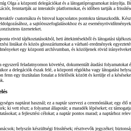
míg Olga a központi delegációkat és a látogatóprogramokat irányítja. Bi
iót, fenntartják az interaktív platformokat, és időben tartják a frissítés
teraktív csatornákra és biroval kapcsolatos pontokra támaszkodik. Kész
feldolgozásához, a sajtóösszefoglalásokhoz és az eseményrövidítmények
 konzisztens üzeneteket.
nta rövid tájékoztatásokból, heti áttekintésekből és látogatási tájékoz
rzési listákat és közös glosszáriumokat a várható eredmények egyeztet
edményeket egy központi archívumban, és közöljenek rövid irányelveket
na egyszerű feladatnyomon követést, dokumentált átadási folyamatokat 
mikor a delegációk észak felé, a központi régiókba vagy látogatási helys
n fenn egy tisztátalan fonalat a felelősök között és kerülje el a késések
ak.
lés
gységes naptárat használ; ez a naptár szervezi a ceremóniákat; egy élő
tek; ki vett részt; a folyamat állapotát; a maradék lépéseket; ez támogatja
ltatásokat; a fejlesztési célokat; a naptár pontos marad; a naptárhoz relev
anácsok; helyszín készültségi frissítések; résztvevők jegyzékei; biztons