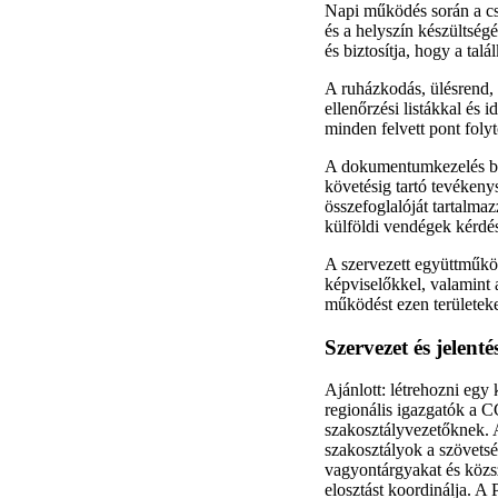
Napi működés során a csap
és a helyszín készültségét
és biztosítja, hogy a ta
A ruházkodás, ülésrend, f
ellenőrzési listákkal és
minden felvett pont foly
A dokumentumkezelés biz
követésig tartó tevéken
összefoglalóját tartalma
külföldi vendégek kérdé
A szervezett együttműköd
képviselőkkel, valamint 
működést ezen területek
Szervezet és jelent
Ajánlott: létrehozni egy
regionális igazgatók a 
szakosztályvezetőknek. 
szakosztályok a szövetsé
vagyontárgyakat és közsz
elosztást koordinálja. A 