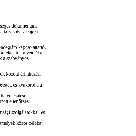
egységes dokumentum
lálkozásokat, tengeri
ndéglátó kapcsolattartó,
a feladatok átvételét a
ek a szabványos
ok közötti érintkezési
őségét, és gyakorolja a
helyettesítése.
zött ellenőrzési
nsági szolgálatokkal, és
 amelyek közös célokat