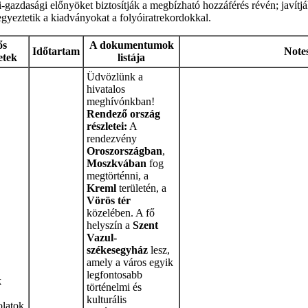
i-gazdasági előnyöket biztosítják a megbízható hozzáférés révén; javít
 egyeztetik a kiadványokat a folyóiratrekordokkal.
ős
A dokumentumok
Időtartam
Note
etek
listája
Üdvözlünk a
hivatalos
meghívónkban!
Rendező ország
részletei:
A
rendezvény
Oroszországban
,
Moszkvában
fog
megtörténni, a
Kreml
területén, a
Vörös tér
közelében. A fő
helyszín a
Szent
Vazul-
székesegyház
lesz,
amely a város egyik
legfontosabb
k
történelmi és
kulturális
latok