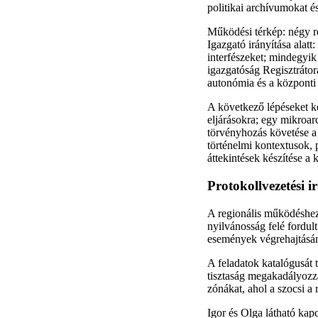
politikai archívumokat é
Működési térkép: négy r
Igazgató irányítása alatt
interfészeket; mindegyik 
igazgatóság Regisztrátora
autonómia és a központi 
A következő lépéseket ke
eljárásokra; egy mikroar
törvényhozás követése a r
történelmi kontextusok,
áttekintések készítése a
Protokollvezetési 
A regionális működéshez 
nyilvánosság felé fordu
események végrehajtásán
A feladatok katalógusát te
tisztaság megakadályozza
zónákat, ahol a szocsi a
Igor és Olga látható kap