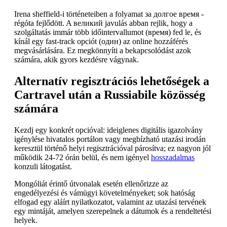
Irena sheffield-i történeteiben a folyamat за долгое время -
régóta fejlődött. A великий javulás abban rejlik, hogy a
szolgáltatás immár több időintervallumot (время) fed le, és
kínál egy fast-track opciót (один) az online hozzáférés
megvásárlására. Ez megkönnyíti a bekapcsolódást azok
számára, akik gyors kezdésre vágynak.
Alternatív regisztrációs lehetőségek a
Cartravel után a Russiabile közösség
számára
Kezdj egy konkrét opcióval: ideiglenes digitális igazolvány
igénylése hivatalos portálon vagy megbízható utazási irodán
keresztül történő helyi regisztrációval párosítva; ez nagyon jól
működik 24-72 órán belül, és nem igényel
hosszadalmas
konzuli látogatást.
Mongóliát érintő útvonalak esetén ellenőrizze az
engedélyezési és vámügyi követelményeket; sok hatóság
elfogad egy aláírt nyilatkozatot, valamint az utazási tervének
egy mintáját, amelyen szerepelnek a dátumok és a rendeltetési
helyek.