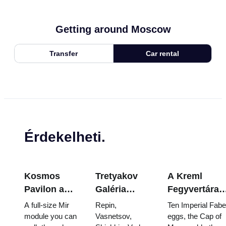
Getting around Moscow
Transfer
Car rental
Érdekelheti.
Kosmos
Tretyakov
A Kreml
Pavilon a
Galéria
Fegyvertára
VDNKh-ban:
remekművei:
Kincsei:
A full-size Mir
Repin,
Ten Imperial Fab
Oroszország
Azok a
Fabergé-tojá
module you can
Vasnetsov,
eggs, the Cap of