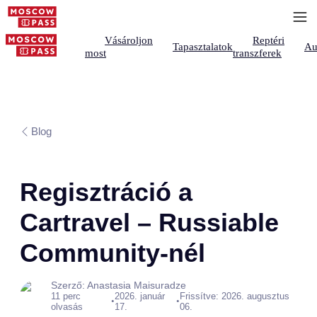
Vásároljon
Reptéri
Tapasztalatok
Au
most
transzferek
Blog
Regisztráció a
Cartravel – Russiable
Community-nél
Szerző: Anastasia Maisuradze
11 perc
2026. január
Frissítve: 2026. augusztus
•
•
olvasás
17.
06.