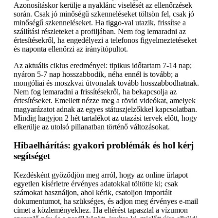
Azonosításkor kerülje a nyaklánc viselését az ellenőrzések
során. Csak jó minőségű szkenneléseket töltsön fel, csak jó
minőségű szkenneléseket. Ha tiggo-val utazik, frissítse a
szállítási részleteket a profiljában. Nem fog lemaradni az
értesítésekről, ha engedélyezi a telefonos figyelmeztetéseket
és naponta ellenőrzi az irányítópultot.
Az aktuális ciklus eredményei: tipikus időtartam 7-14 nap;
nyáron 5-7 nap hosszabbodik, néha ennél is tovább; a
mongóliai és moszkvai útvonalak tovább hosszabbodhatnak.
Nem fog lemaradni a frissítésekről, ha bekapcsolja az
értesítéseket. Emellett nézze meg a rövid videókat, amelyek
magyarázatot adnak az egyes státuszjelzőkkel kapcsolatban.
Mindig hagyjon 2 hét tartalékot az utazási tervek előtt, hogy
elkerülje az utolsó pillanatban történő változásokat.
Hibaelhárítás: gyakori problémák és hol kérj
segítséget
Kezdésként győződjön meg arról, hogy az online űrlapot
egyetlen kísérletre érvényes adatokkal töltötte ki; csak
számokat használjon, ahol kérik, csatoljon importált
dokumentumot, ha szükséges, és adjon meg érvényes e-mail
címet a közleményekhez. Ha eltérést tapasztal a vízumon