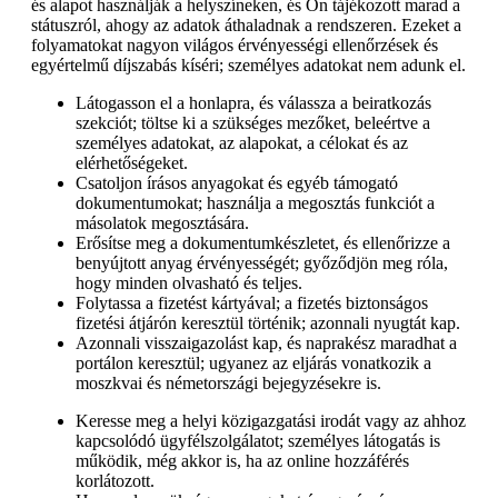
és alapot használják a helyszíneken, és Ön tájékozott marad a
státuszról, ahogy az adatok áthaladnak a rendszeren. Ezeket a
folyamatokat nagyon világos érvényességi ellenőrzések és
egyértelmű díjszabás kíséri; személyes adatokat nem adunk el.
Látogasson el a honlapra, és válassza a beiratkozás
szekciót; töltse ki a szükséges mezőket, beleértve a
személyes adatokat, az alapokat, a célokat és az
elérhetőségeket.
Csatoljon írásos anyagokat és egyéb támogató
dokumentumokat; használja a megosztás funkciót a
másolatok megosztására.
Erősítse meg a dokumentumkészletet, és ellenőrizze a
benyújtott anyag érvényességét; győződjön meg róla,
hogy minden olvasható és teljes.
Folytassa a fizetést kártyával; a fizetés biztonságos
fizetési átjárón keresztül történik; azonnali nyugtát kap.
Azonnali visszaigazolást kap, és naprakész maradhat a
portálon keresztül; ugyanez az eljárás vonatkozik a
moszkvai és németországi bejegyzésekre is.
Keresse meg a helyi közigazgatási irodát vagy az ahhoz
kapcsolódó ügyfélszolgálatot; személyes látogatás is
működik, még akkor is, ha az online hozzáférés
korlátozott.