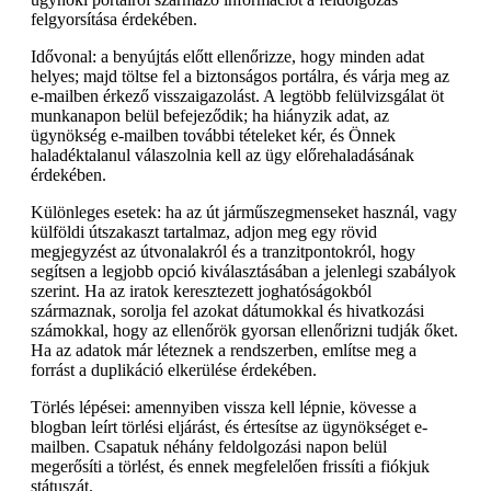
felgyorsítása érdekében.
Idővonal: a benyújtás előtt ellenőrizze, hogy minden adat
helyes; majd töltse fel a biztonságos portálra, és várja meg az
e-mailben érkező visszaigazolást. A legtöbb felülvizsgálat öt
munkanapon belül befejeződik; ha hiányzik adat, az
ügynökség e-mailben további tételeket kér, és Önnek
haladéktalanul válaszolnia kell az ügy előrehaladásának
érdekében.
Különleges esetek: ha az út járműszegmenseket használ, vagy
külföldi útszakaszt tartalmaz, adjon meg egy rövid
megjegyzést az útvonalakról és a tranzitpontokról, hogy
segítsen a legjobb opció kiválasztásában a jelenlegi szabályok
szerint. Ha az iratok keresztezett joghatóságokból
származnak, sorolja fel azokat dátumokkal és hivatkozási
számokkal, hogy az ellenőrök gyorsan ellenőrizni tudják őket.
Ha az adatok már léteznek a rendszerben, említse meg a
forrást a duplikáció elkerülése érdekében.
Törlés lépései: amennyiben vissza kell lépnie, kövesse a
blogban leírt törlési eljárást, és értesítse az ügynökséget e-
mailben. Csapatuk néhány feldolgozási napon belül
megerősíti a törlést, és ennek megfelelően frissíti a fiókjuk
státuszát.