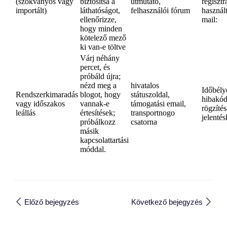
(szokványos vagy
biztosítsa a
útmutató,
regiszt
importált)
láthatóságot,
felhasználói fórum
használt
ellenőrizze,
mail:
hogy minden
kötelező mező
ki van-e töltve
Várj néhány
percet, és
próbáld újra;
nézd meg a
hivatalos
Időbély
Rendszerkimaradás
blogot, hogy
státuszoldal,
hibakó
vagy időszakos
vannak-e
támogatási email,
rögzítés
leállás
értesítések;
transportnogo
jelentés
próbálkozz
csatorna
másik
kapcsolattartási
móddal.
Előző bejegyzés
Következő bejegyzés