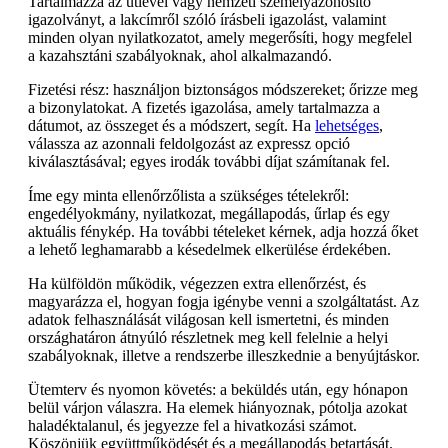
Tartalmazza az útlevél vagy nemzeti személyazonosító
igazolványt, a lakcímről szóló írásbeli igazolást, valamint
minden olyan nyilatkozatot, amely megerősíti, hogy megfelel
a kazahsztáni szabályoknak, ahol alkalmazandó.
Fizetési rész: használjon biztonságos módszereket; őrizze meg
a bizonylatokat. A fizetés igazolása, amely tartalmazza a
dátumot, az összeget és a módszert, segít. Ha
lehetséges
,
válassza az azonnali feldolgozást az expressz opció
kiválasztásával; egyes irodák további díjat számítanak fel.
Íme egy minta ellenőrzőlista a szükséges tételekről:
engedélyokmány, nyilatkozat, megállapodás, űrlap és egy
aktuális fénykép. Ha további tételeket kérnek, adja hozzá őket
a lehető leghamarabb a késedelmek elkerülése érdekében.
Ha külföldön működik, végezzen extra ellenőrzést, és
magyarázza el, hogyan fogja igénybe venni a szolgáltatást. Az
adatok felhasználását világosan kell ismertetni, és minden
országhatáron átnyúló részletnek meg kell felelnie a helyi
szabályoknak, illetve a rendszerbe illeszkednie a benyújtáskor.
Ütemterv és nyomon követés: a beküldés után, egy hónapon
belül várjon válaszra. Ha elemek hiányoznak, pótolja azokat
haladéktalanul, és jegyezze fel a hivatkozási számot.
Köszönjük együttműködését és a megállapodás betartását.