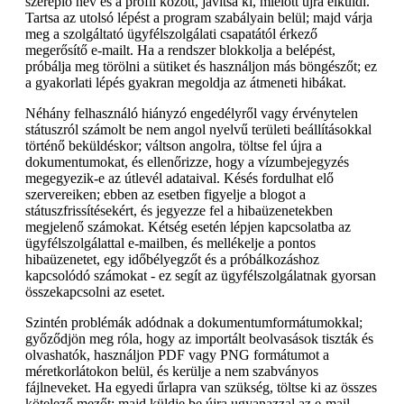
szereplő név és a profil között, javítsa ki, mielőtt újra elküldi.
Tartsa az utolsó lépést a program szabályain belül; majd várja
meg a szolgáltató ügyfélszolgálati csapatától érkező
megerősítő e-mailt. Ha a rendszer blokkolja a belépést,
próbálja meg törölni a sütiket és használjon más böngészőt; ez
a gyakorlati lépés gyakran megoldja az átmeneti hibákat.
Néhány felhasználó hiányzó engedélyről vagy érvénytelen
státuszról számolt be nem angol nyelvű területi beállításokkal
történő beküldéskor; váltson angolra, töltse fel újra a
dokumentumokat, és ellenőrizze, hogy a vízumbejegyzés
megegyezik-e az útlevél adataival. Késés fordulhat elő
szervereiken; ebben az esetben figyelje a blogot a
státuszfrissítésekért, és jegyezze fel a hibaüzenetekben
megjelenő számokat. Kétség esetén lépjen kapcsolatba az
ügyfélszolgálattal e-mailben, és mellékelje a pontos
hibaüzenetet, egy időbélyegzőt és a próbálkozáshoz
kapcsolódó számokat - ez segít az ügyfélszolgálatnak gyorsan
összekapcsolni az esetet.
Szintén problémák adódnak a dokumentumformátumokkal;
győződjön meg róla, hogy az importált beolvasások tiszták és
olvashatók, használjon PDF vagy PNG formátumot a
méretkorlátokon belül, és kerülje a nem szabványos
fájlneveket. Ha egyedi űrlapra van szükség, töltse ki az összes
kötelező mezőt; majd küldje be újra ugyanazzal az e-mail