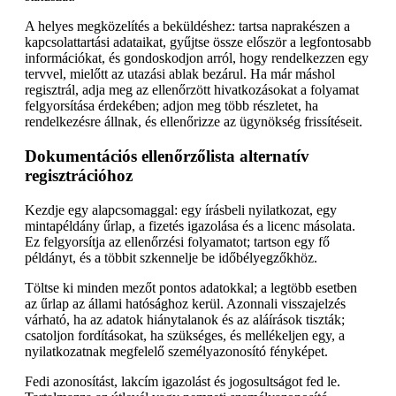
A helyes megközelítés a beküldéshez: tartsa naprakészen a
kapcsolattartási adataikat, gyűjtse össze először a legfontosabb
információkat, és gondoskodjon arról, hogy rendelkezzen egy
tervvel, mielőtt az utazási ablak bezárul. Ha már máshol
regisztrál, adja meg az ellenőrzött hivatkozásokat a folyamat
felgyorsítása érdekében; adjon meg több részletet, ha
rendelkezésre állnak, és ellenőrizze az ügynökség frissítéseit.
Dokumentációs ellenőrzőlista alternatív
regisztrációhoz
Kezdje egy alapcsomaggal: egy írásbeli nyilatkozat, egy
mintapéldány űrlap, a fizetés igazolása és a licenc másolata.
Ez felgyorsítja az ellenőrzési folyamatot; tartson egy fő
példányt, és a többit szkennelje be időbélyegzőkhöz.
Töltse ki minden mezőt pontos adatokkal; a legtöbb esetben
az űrlap az állami hatósághoz kerül. Azonnali visszajelzés
várható, ha az adatok hiánytalanok és az aláírások tiszták;
csatoljon fordításokat, ha szükséges, és mellékeljen egy, a
nyilatkozatnak megfelelő személyazonosító fényképet.
Fedi azonosítást, lakcím igazolást és jogosultságot fed le.