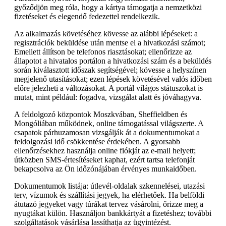
győződjön meg róla, hogy a kártya támogatja a nemzetközi
fizetéseket és elegendő fedezettel rendelkezik.
Az alkalmazás követéséhez kövesse az alábbi lépéseket: a
regisztrációk beküldése után mentse el a hivatkozási számot;
Emellett állítson be telefonos riasztásokat; ellenőrizze az
állapotot a hivatalos portálon a hivatkozási szám és a beküldés
során kiválasztott időszak segítségével; kövesse a helyszínen
megjelenő utasításokat; ezen lépések követésével valós időben
előre jelezheti a változásokat. A portál világos státuszokat is
mutat, mint például: fogadva, vizsgálat alatt és jóváhagyva.
A feldolgozó központok Moszkvában, Sheffieldben és
Mongóliában működnek, online támogatással világszerte. A
csapatok párhuzamosan vizsgálják át a dokumentumokat a
feldolgozási idő csökkentése érdekében. A gyorsabb
ellenőrzésekhez használja online fiókját az e-mail helyett;
útközben SMS-értesítéseket kaphat, ezért tartsa telefonját
bekapcsolva az Ön időzónájában érvényes munkaidőben.
Dokumentumok listája: útlevél-oldalak szkennelései, utazási
terv, vízumok és szállítási jegyek, ha elérhetőek. Ha belföldi
átutazó jegyeket vagy túrákat tervez vásárolni, őrizze meg a
nyugtákat külön. Használjon bankkártyát a fizetéshez; további
szolgáltatások vásárlása lassíthatja az ügyintézést.