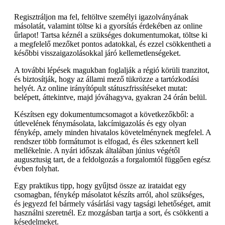
Regisztráljon ma fel, feltöltve személyi igazolványának
másolatát, valamint töltse ki a gyorsítás érdekében az online
űrlapot! Tartsa kéznél a szükséges dokumentumokat, töltse ki
a megfelelő mezőket pontos adatokkal, és ezzel csökkentheti a
későbbi visszaigazolásokkal járó kellemetlenségeket.
A további lépések magukban foglalják a régió körüli tranzitot,
és biztosítják, hogy az állami mező tükrözze a tartózkodási
helyét. Az online irányítópult státuszfrissítéseket mutat:
belépett, áttekintve, majd jóváhagyva, gyakran 24 órán belül.
Készítsen egy dokumentumcsomagot a következőkből: a
útlevelének fénymásolata, lakcímigazolás és egy olyan
fénykép, amely minden hivatalos követelménynek megfelel. A
rendszer több formátumot is elfogad, és éles szkennert kell
mellékelnie. A nyári időszak általában június végétől
augusztusig tart, de a feldolgozás a forgalomtól függően egész
évben folyhat.
Egy praktikus tipp, hogy gyűjtsd össze az irataidat egy
csomagban, fénykép másolatot készíts arról, ahol szükséges,
és jegyezd fel bármely vásárlási vagy tagsági lehetőséget, amit
használni szeretnél. Ez mozgásban tartja a sort, és csökkenti a
késedelmeket.