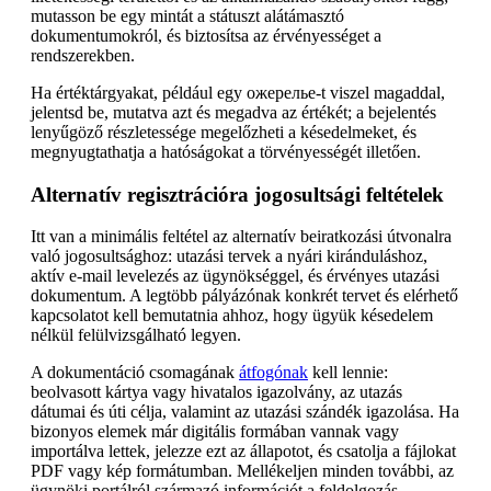
mutasson be egy mintát a státuszt alátámasztó
dokumentumokról, és biztosítsa az érvényességet a
rendszerekben.
Ha értéktárgyakat, például egy ожерелье-t viszel magaddal,
jelentsd be, mutatva azt és megadva az értékét; a bejelentés
lenyűgöző részletessége megelőzheti a késedelmeket, és
megnyugtathatja a hatóságokat a törvényességét illetően.
Alternatív regisztrációra jogosultsági feltételek
Itt van a minimális feltétel az alternatív beiratkozási útvonalra
való jogosultsághoz: utazási tervek a nyári kiránduláshoz,
aktív e-mail levelezés az ügynökséggel, és érvényes utazási
dokumentum. A legtöbb pályázónak konkrét tervet és elérhető
kapcsolatot kell bemutatnia ahhoz, hogy ügyük késedelem
nélkül felülvizsgálható legyen.
A dokumentáció csomagának
átfogónak
kell lennie:
beolvasott kártya vagy hivatalos igazolvány, az utazás
dátumai és úti célja, valamint az utazási szándék igazolása. Ha
bizonyos elemek már digitális formában vannak vagy
importálva lettek, jelezze ezt az állapotot, és csatolja a fájlokat
PDF vagy kép formátumban. Mellékeljen minden további, az
ügynöki portálról származó információt a feldolgozás