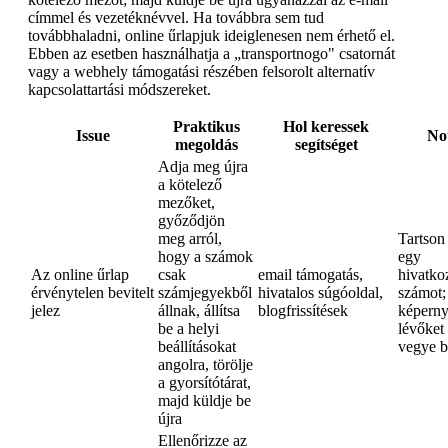
címmel és vezetéknévvel. Ha továbbra sem tud
továbbhaladni, online űrlapjuk ideiglenesen nem érhető el.
Ebben az esetben használhatja a „transportnogo" csatornát
vagy a webhely támogatási részében felsorolt alternatív
kapcsolattartási módszereket.
Praktikus
Hol keressek
Issue
No
megoldás
segítséget
Adja meg újra
a kötelező
mezőket,
győződjön
meg arról,
Tartson
hogy a számok
egy
Az online űrlap
csak
email támogatás,
hivatko
érvénytelen bevitelt
számjegyekből
hivatalos súgóoldal,
számot;
jelez
állnak, állítsa
blogfrissítések
képern
be a helyi
lévőket 
beállításokat
vegye b
angolra, törölje
a gyorsítótárat,
majd küldje be
újra
Ellenőrizze az