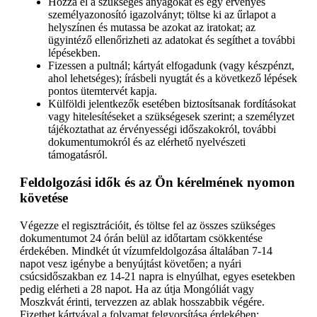
Hozza el a szükséges anyagokat és egy érvényes
személyazonosító igazolványt; töltse ki az űrlapot a
helyszínen és mutassa be azokat az iratokat; az
ügyintéző ellenőrizheti az adatokat és segíthet a további
lépésekben.
Fizessen a pultnál; kártyát elfogadunk (vagy készpénzt,
ahol lehetséges); írásbeli nyugtát és a következő lépések
pontos ütemtervét kapja.
Külföldi jelentkezők esetében biztosítsanak fordításokat
vagy hitelesítéseket a szükségesek szerint; a személyzet
tájékoztathat az érvényességi időszakokról, további
dokumentumokról és az elérhető nyelvészeti
támogatásról.
Feldolgozási idők és az Ön kérelmének nyomon
követése
Végezze el regisztrációit, és töltse fel az összes szükséges
dokumentumot 24 órán belül az időtartam csökkentése
érdekében. Mindkét út vízumfeldolgozása általában 7-14
napot vesz igénybe a benyújtást követően; a nyári
csúcsidőszakban ez 14-21 napra is elnyúlhat, egyes esetekben
pedig elérheti a 28 napot. Ha az útja Mongóliát vagy
Moszkvát érinti, tervezzen az ablak hosszabbik végére.
Fizethet kártyával a folyamat felgyorsítása érdekében;