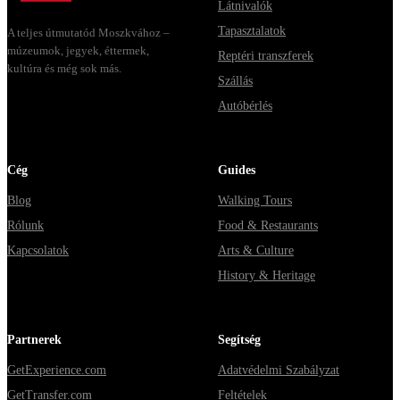
Látnivalók
Tapasztalatok
A teljes útmutatód Moszkvához –
múzeumok, jegyek, éttermek,
Reptéri transzferek
kultúra és még sok más.
Szállás
Autóbérlés
Cég
Guides
Blog
Walking Tours
Rólunk
Food & Restaurants
Kapcsolatok
Arts & Culture
History & Heritage
Partnerek
Segítség
GetExperience.com
Adatvédelmi Szabályzat
GetTransfer.com
Feltételek