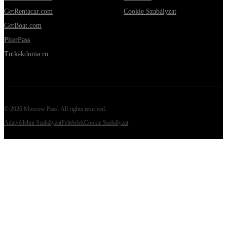
GetRentacar.com
Cookie Szabályzat
GetBoat.com
PiterPass
Tutkakdoma.ru
©
2026
Moscow Pass
. All rights reserved.
Adatvédelmi Szabályzat
Feltételek
Cookie Szabályzat