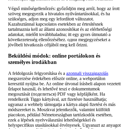
Végső minőségellenőrzés: győződjön meg arról, hogy az írott
szöveg megegyezik a hivatalos nyilvántartásokkal, és ha
szükséges, adjon meg egy lefordított változatot.
Kazahsztánnal kapcsolatos esetekben az értesítésnek
tartalmaznia kell az állami azonosítókat és az elérhetőségi
adatokat, mielőtt továbbhaladna; itt egy gyors útmutató a
következetesség ellenőrzéséhez. одни megjegyzéseket a
jövőbeli hivatkozás céljából meg kell őrizni.
Beküldési módok: online portálokon és
személyes irodákban
A feldolgozás felgyorsítása és a
azonnali visszaigazolás
megszerzése érdekében először online, a webportálon
keresztül nyújtsa be. Az online útvonal írásbeli alapon vezetett
űrlapot használ, és lehetővé teszi e dokumentumok
megosztását (поделиться) PDF vagy képfájlként. Ha
rendelkezik Tiggo kártyával, azt fizetésre használhatja;
ugyanaz a webhely támogatja a kártya alapú fizetést és más
módszereket is. Moszkvai jelentkezők, valamint külföldi
piacokon, például Németországban tartózkodók esetében,
ezek a lépések nyelvválasztási lehetőségekkel és
helyspecifikus utasításokkal érvényesek. Ugyanazt az anyagot