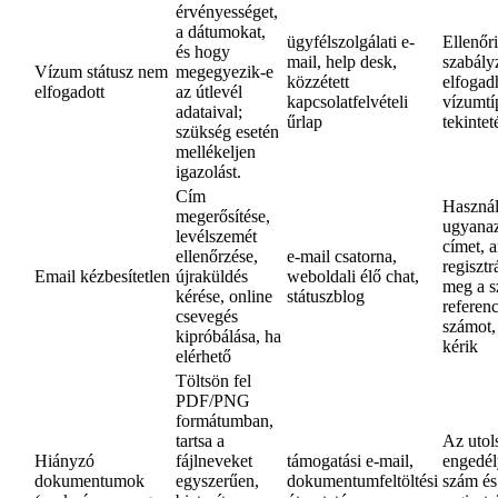
érvényességet,
a dátumokat,
ügyfélszolgálati e-
Ellenőr
és hogy
mail, help desk,
szabály
Vízum státusz nem
megegyezik-e
közzétett
elfogad
elfogadott
az útlevél
kapcsolatfelvételi
vízumtí
adataival;
űrlap
tekinte
szükség esetén
mellékeljen
igazolást.
Cím
Használ
megerősítése,
ugyanaz
levélszemét
címet, 
ellenőrzése,
e-mail csatorna,
regisztr
Email kézbesítetlen
újraküldés
weboldali élő chat,
meg a sz
kérése, online
státuszblog
referenc
csevegés
számot,
kipróbálása, ha
kérik
elérhető
Töltsön fel
PDF/PNG
formátumban,
tartsa a
Az utol
Hiányzó
fájlneveket
támogatási e-mail,
engedél
dokumentumok
egyszerűen,
dokumentumfeltöltési
szám és