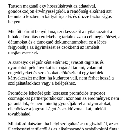
Tartson magánál egy hosszúkártyát az adataival,
gondoskodjon érvényességéről, a rendőrség elkérheti azt
bemutató közben; a kártyát írja alá, és őrizze biztonságos
helyen.
Mielőtt bármit benyújtana, szerkessze át a nyilatkozatot a
hibák eltávolítása érdekében; tartalmazza a cél megjelölését, a
dátumokat és a támogató dokumentumokat; ez a lépés
felgyorsítja az ügyintézést és csökkenti az ismételt
megkereséseket.
A szabályok régiónként eltérnek; javasolt digitális és
nyomtatott példányokat is magánál tartani, valamint
engedélyeket és szokásokat előkészíteni egy tartalék
kártyakészlet mellett; ha kudarcot vall, nem férhet hozzá a
szolgáltatásokhoz vagy a belépéshez.
Promóciós lehetőségek: keressen promóciós (промо)
csomagokat partnerportálokon; azonban az eredmények nem
garantáltak, és nem mindig gyorsítják fel a folyamatokat;
ellenőrizze a jogosultságot és az idővonalakat, mielőtt
továbbhalad.
Mintafordulatszám: ha helyi szolgáltatásra regisztráltál, az az
illetékességi területtől és az alkalmazandó szabályoktól függ;