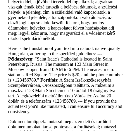
helyzeteddel, a jövőbeli terveiddel foglalkozik; a gyakran
vizsgált témák közé tartozik a belépési dátumok, a születési
helyek, a jelenlegi cím, a szüleiddel való kapcsolatok, a
gyermekeid jelenléte, a tranzitpontokon való átutazás, az
előző jogi kapcsolatok; készülj fel arra, hogy pontos
dátumokat, helyeket, a kapcsolatot felvett hatóságokat adj
meg; legyél kész arra, hogy magyarázd el a védelmet kérő
okokat spekuláció nélkül.
Here is the translation of your text into natural, native-quality
Hungarian, adhering to the specified guidelines: ---
Példaszöveg:
"Saint Isaac's Cathedral is located in Saint
Petersburg, Russia. The museum at 123 Main Street in
Moscow is open from 10 AM to 6 PM. The nearest metro
station is Red Square. The price is $20, and the phone number
is +123456789."
Fordítás:
A Szent Izsák-székesegyház
Szentpétervárban, Oroszországban található. A múzeum a
moszkvai 123 Main Street címen 10 órától 18 óráig nyitva
tart. A legközelebbi metróállomás a Vörös tér. Az ára 20
dollár, és a telefonszám +123456789. --- If you provide the
actual text you'd like translated, I can ensure full accuracy and
consistency.
Dokumentumtippek: mutassd meg az eredeti és fordított
dokumentumokat; tartsd pontosnak a fordításokat; mutassd