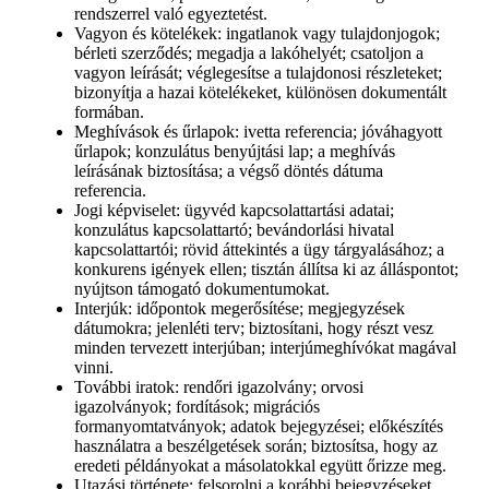
rendszerrel való egyeztetést.
Vagyon és kötelékek: ingatlanok vagy tulajdonjogok;
bérleti szerződés; megadja a lakóhelyét; csatoljon a
vagyon leírását; véglegesítse a tulajdonosi részleteket;
bizonyítja a hazai kötelékeket, különösen dokumentált
formában.
Meghívások és űrlapok: ivetta referencia; jóváhagyott
űrlapok; konzulátus benyújtási lap; a meghívás
leírásának biztosítása; a végső döntés dátuma
referencia.
Jogi képviselet: ügyvéd kapcsolattartási adatai;
konzulátus kapcsolattartó; bevándorlási hivatal
kapcsolattartói; rövid áttekintés a ügy tárgyalásához; a
konkurens igények ellen; tisztán állítsa ki az álláspontot;
nyújtson támogató dokumentumokat.
Interjúk: időpontok megerősítése; megjegyzések
dátumokra; jelenléti terv; biztosítani, hogy részt vesz
minden tervezett interjúban; interjúmeghívókat magával
vinni.
További iratok: rendőri igazolvány; orvosi
igazolványok; fordítások; migrációs
formanyomtatványok; adatok bejegyzései; előkészítés
használatra a beszélgetések során; biztosítsa, hogy az
eredeti példányokat a másolatokkal együtt őrizze meg.
Utazási története: felsorolni a korábbi bejegyzéseket,