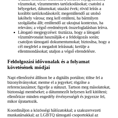
vízumokat, vízummentes tartózkodásokat; csatolni a
bélyegeket, dátumokat; utazási évek; rövid leírás a
korábbi tartózkodásokról; megemlítendő az utolsó
lakóhely városa; meg kell említeni, ha bármilyen
szolgálatba állt; említendő az ukrajnai kontextus, ha
releváns; a végső eredmények összefoglalásban leírva.
Látogató megjegyzései: tisztázza, hogy a látogató
vízumútvonalat használják-e a feldolgozás során;
csatoljon támogató dokumentumokat; biztosítsa, hogy a
cél megfelel a megadott leírásnak; kerülje a
ellentmondásokat; utaljon a végső elrendelésre.
Feldolgozási idővonalak és a folyamat
követésének módjai
Napi ellenőrzést állítson be a digitális portálon; töltse fel a
bizonyítványokat; mentse el a jegyeket; rögzítse a
referenciaszámot; figyelje a státuszt. Tartson meg másolatokat,
biztonsági mentéseket; a dátummezőt helyesen kell kitölteni;
ellenőrizze minden engedély érvényességét és jegyezze fel,
mikor újratartozik.
Koordináljon a közösségi hálózatokkal; a szakszervezeti
munkatársakkal; az LGBTQ támogató csoportokkal az