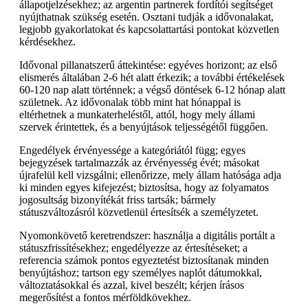
állapotjelzésekhez; az argentin partnerek fordítói segítséget
nyújthatnak szükség esetén. Osztani tudják a idővonalakat,
legjobb gyakorlatokat és kapcsolattartási pontokat közvetlen
kérdésekhez.
Idővonal pillanatszerű áttekintése: egyéves horizont; az első
elismerés általában 2-6 hét alatt érkezik; a további értékelések
60-120 nap alatt történnek; a végső döntések 6-12 hónap alatt
születnek. Az idővonalak több mint hat hónappal is
eltérhetnek a munkaterheléstől, attól, hogy mely állami
szervek érintettek, és a benyújtások teljességétől függően.
Engedélyek érvényessége a kategóriától függ; egyes
bejegyzések tartalmazzák az érvényesség évét; másokat
újrafelül kell vizsgálni; ellenőrizze, mely állam hatósága adja
ki minden egyes kifejezést; biztosítsa, hogy az folyamatos
jogosultság bizonyítékát friss tartsák; bármely
státuszváltozásról közvetlenül értesítsék a személyzetet.
Nyomonkövető keretrendszer: használja a digitális portált a
státuszfrissítésekhez; engedélyezze az értesítéseket; a
referencia számok pontos egyeztetést biztosítanak minden
benyújtáshoz; tartson egy személyes naplót dátumokkal,
változtatásokkal és azzal, kivel beszélt; kérjen írásos
megerősítést a fontos mérföldkövekhez.