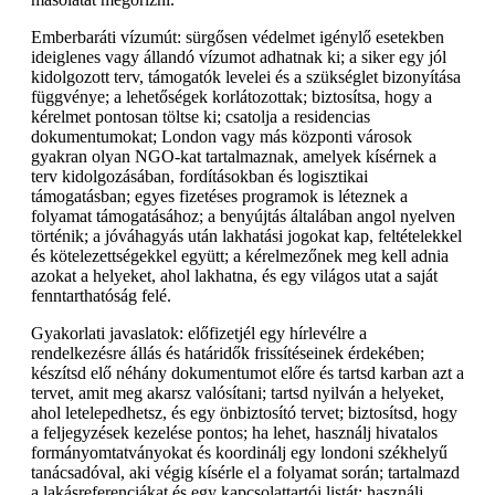
Emberbaráti vízumút: sürgősen védelmet igénylő esetekben
ideiglenes vagy állandó vízumot adhatnak ki; a siker egy jól
kidolgozott terv, támogatók levelei és a szükséglet bizonyítása
függvénye; a lehetőségek korlátozottak; biztosítsa, hogy a
kérelmet pontosan töltse ki; csatolja a residencias
dokumentumokat; London vagy más központi városok
gyakran olyan NGO-kat tartalmaznak, amelyek kísérnek a
terv kidolgozásában, fordításokban és logisztikai
támogatásban; egyes fizetéses programok is léteznek a
folyamat támogatásához; a benyújtás általában angol nyelven
történik; a jóváhagyás után lakhatási jogokat kap, feltételekkel
és kötelezettségekkel együtt; a kérelmezőnek meg kell adnia
azokat a helyeket, ahol lakhatna, és egy világos utat a saját
fenntarthatóság felé.
Gyakorlati javaslatok: előfizetjél egy hírlevélre a
rendelkezésre állás és határidők frissítéseinek érdekében;
készítsd elő néhány dokumentumot előre és tartsd karban azt a
tervet, amit meg akarsz valósítani; tartsd nyilván a helyeket,
ahol letelepedhetsz, és egy önbiztosító tervet; biztosítsd, hogy
a feljegyzések kezelése pontos; ha lehet, használj hivatalos
formányomtatványokat és koordinálj egy londoni székhelyű
tanácsadóval, aki végig kísérle el a folyamat során; tartalmazd
a lakásreferenciákat és egy kapcsolattartói listát; használj