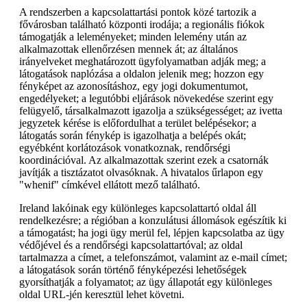
A rendszerben a kapcsolattartási pontok közé tartozik a
fővárosban található központi irodája; a regionális fiókok
támogatják a leleményeket; minden lelemény után az
alkalmazottak ellenőrzésen mennek át; az általános
irányelveket meghatározott ügyfolyamatban adják meg; a
látogatások naplózása a oldalon jelenik meg; hozzon egy
fényképet az azonosításhoz, egy jogi dokumentumot,
engedélyeket; a legutóbbi eljárások növekedése szerint egy
felügyelő, társalkalmazott igazolja a szükségességet; az ivetta
jegyzetek kérése is előfordulhat a terület belépésekor; a
látogatás során fénykép is igazolhatja a belépés okát;
egyébként korlátozások vonatkoznak, rendőrségi
koordinációval. Az alkalmazottak szerint ezek a csatornák
javítják a tisztázatot olvasóknak. A hivatalos űrlapon egy
"whenif" címkével ellátott mező található.
Ireland lakóinak egy különleges kapcsolattartó oldal áll
rendelkezésre; a régióban a konzulátusi állomások egészítik ki
a támogatást; ha jogi ügy merül fel, lépjen kapcsolatba az ügy
védőjével és a rendőrségi kapcsolattartóval; az oldal
tartalmazza a címet, a telefonszámot, valamint az e-mail címet;
a látogatások során történő fényképezési lehetőségek
gyorsíthatják a folyamatot; az ügy állapotát egy különleges
oldal URL-jén keresztül lehet követni.