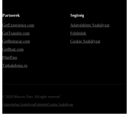
Partnerek
Segítség
GetExperience.com
Adatvédelmi Szabályzat
GetTransfer.com
Feltételek
GetRentacar.com
Cookie Szabályzat
GetBoat.com
PiterPass
Tutkakdoma.ru
©
2026
Moscow Pass
. All rights reserved.
Adatvédelmi Szabályzat
Feltételek
Cookie Szabályzat