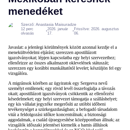
menedéket
Szerző: Anastasia Maisuradze
12 perc
2026. január
Frissítve: 2026. augusztus
•
•
olvasás
17.
06.
Javaslat: a jelenlegi körülmények között azonnal kezdje el a
menekültvédelmi eljárást; szerezzen apostillázott
igazolványokat; lépjen kapcsolatba egy helyi szervezethez;
ellenőrizze az összes alkalmazott oklevelének státuszát;
szerezzen egy korábbi munkáltatótól levelet; készüljön fel egy
vizsgálóra.
A migránsok körében az ügyiratok egy Sergeeva nevű
személyt említenek; egy rövid levél összefoglalja a távozás
okait; apostillázott igazolványok csökkentik az ellenőrzési
késedelmeket; egy helyi szervezet támogatja a szálláshelyet;
egy kis vállalat jegyzéke megerősíti az utóbbi időbeni
tevékenységet a szürkegazdaságban; a befogadó társadalom
vitái a feldolgozási időkre koncentrálnak; a biztonsági
aggodalmak, a család újraegyesítése középpontban állnak; az
vizsgálók időszaki jelentései kiemelik a hamis állítások