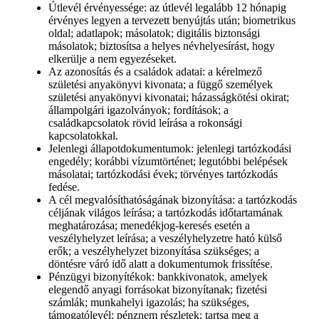
Útlevél érvényessége: az útlevél legalább 12 hónapig
érvényes legyen a tervezett benyújtás után; biometrikus
oldal; adatlapok; másolatok; digitális biztonsági
másolatok; biztosítsa a helyes névhelyesírást, hogy
elkerülje a nem egyezéseket.
Az azonosítás és a családok adatai: a kérelmező
születési anyakönyvi kivonata; a függő személyek
születési anyakönyvi kivonatai; házasságkötési okirat;
állampolgári igazolványok; fordítások; a
családkapcsolatok rövid leírása a rokonsági
kapcsolatokkal.
Jelenlegi állapotdokumentumok: jelenlegi tartózkodási
engedély; korábbi vízumtörténet; legutóbbi belépések
másolatai; tartózkodási évek; törvényes tartózkodás
fedése.
A cél megvalósíthatóságának bizonyítása: a tartózkodás
céljának világos leírása; a tartózkodás időtartamának
meghatározása; menedékjog-keresés esetén a
veszélyhelyzet leírása; a veszélyhelyzetre ható külső
erők; a veszélyhelyzet bizonyítása szükséges; a
döntésre váró idő alatt a dokumentumok frissítése.
Pénzügyi bizonyítékok: bankkivonatok, amelyek
elegendő anyagi forrásokat bizonyítanak; fizetési
számlák; munkahelyi igazolás; ha szükséges,
támogatólevél; pénznem részletek; tartsa meg a