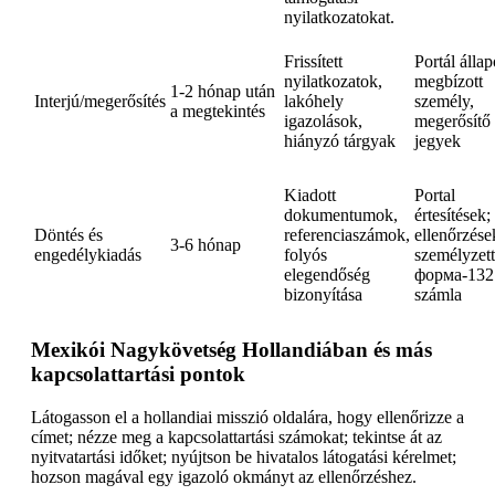
nyilatkozatokat.
Frissített
Portál állap
nyilatkozatok,
megbízott
1-2 hónap után
Interjú/megerősítés
lakóhely
személy,
a megtekintés
igazolások,
megerősítő
hiányzó tárgyak
jegyek
Kiadott
Portal
dokumentumok,
értesítések;
Döntés és
referenciaszámok,
ellenőrzése
3-6 hónap
engedélykiadás
folyós
személyzett
elegendőség
форма-132
bizonyítása
számla
Mexikói Nagykövetség Hollandiában és más
kapcsolattartási pontok
Látogasson el a hollandiai misszió oldalára, hogy ellenőrizze a
címet; nézze meg a kapcsolattartási számokat; tekintse át az
nyitvatartási időket; nyújtson be hivatalos látogatási kérelmet;
hozson magával egy igazoló okmányt az ellenőrzéshez.