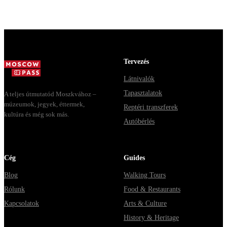
свободным
кому бесплатно
конечным
входом. Плюс
всегда и как
станциям и та
готовый
собр...
самая ловушк
маршрут на
когда у одн...
целый день, за
ко...
Tervezés
Látnivalók
Tapasztalatok
A teljes útmutatód Moszkvához –
múzeumok, jegyek, éttermek,
Reptéri transzferek
kultúra és még sok más.
Autóbérlés
Cég
Guides
Blog
Walking Tours
Rólunk
Food & Restaurants
Kapcsolatok
Arts & Culture
History & Heritage