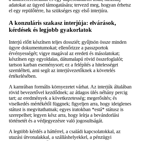
adatokat az ügyed támogatására; tervezd meg, hogyan érhetsz
el egy repülőtérre, ha szükséges egy első interjúra.
A konzuláris szakasz interjúja: elvárások,
kérdések és legjobb gyakorlatok
Interjú előtt készítsen teljes dossziét; gyűjtsön össze minden
ügyre dokumentumokat; ellenőrizze a passzportok
érvényességét; vigye magával az eredeti és másolatokat;
készítsen egy egyoldalas, dátumalapú rövid összefoglalót;
tartson karban eseménysort; ez a felépítés a hitelességet
szemlélteti, ami segít az interjúvezetőknek a követelés
értékelésében.
A kamrában formális környezetet várhat. Az interjúk általában
rövid bevezetővel kezdődnek; az átlagos ülés néhány percig
tart; az eredmények a következetesség; megerősítés; és
viselkedés mértékétől függnek; figyeljen arra, hogy ideiglenes
státust is megvitathatnak; egyes iratokban *está* státusz is
szerepelhet; legyen kész arra, hogy leírja a bevándorlási
történetét és a védjegyezésre való jogosultságát.
A legtöbb kérdés a háttérrel, a családi kapcsolatokkal, az
utazási útvonalakkal, a szálláshelyekkel, a pénzügyi