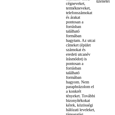
üzenetei
cégneveket,
termékneveket,
telefonszámokat
és árakat
pontosan a
forrásban
található
formában
hagytam. Az utcai
címeket (épület
számokat és
eredeti utcanév
írásmódot) is
pontosan a
forrásban
található
formában
hagyom. Nem
paraphrázolom el
a konkrét
tényeket. További
bizonyítékokat
kérek, közösségi
hálózati leveleket,
támogatási