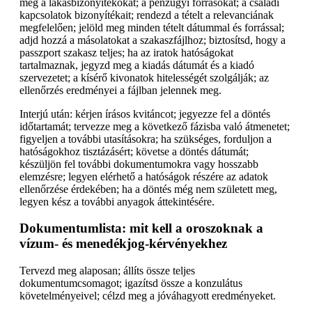
meg a lakásbizonyítékokat; a pénzügyi forrásokat; a családi
kapcsolatok bizonyítékait; rendezd a tételt a relevanciának
megfelelően; jelöld meg minden tételt dátummal és forrással;
adjd hozzá a másolatokat a szakaszfájlhoz; biztosítsd, hogy a
passzport szakasz teljes; ha az iratok hatóságokat
tartalmaznak, jegyzd meg a kiadás dátumát és a kiadó
szervezetet; a kísérő kivonatok hitelességét szolgálják; az
ellenőrzés eredményei a fájlban jelennek meg.
Interjú után: kérjen írásos kvitáncot; jegyezze fel a döntés
időtartamát; tervezze meg a következő fázisba való átmenetet;
figyeljen a további utasításokra; ha szükséges, forduljon a
hatóságokhoz tisztázásért; követse a döntés dátumát;
készüljön fel további dokumentumokra vagy hosszabb
elemzésre; legyen elérhető a hatóságok részére az adatok
ellenőrzése érdekében; ha a döntés még nem született meg,
legyen kész a további anyagok áttekintésére.
Dokumentumlista: mit kell a oroszoknak a
vízum- és menedékjog-kérvényekhez
Tervezd meg alaposan; állíts össze teljes
dokumentumcsomagot; igazítsd össze a konzulátus
követelményeivel; célzd meg a jóváhagyott eredményeket.