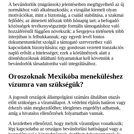
A bevándorlók (migránsok) jelentéseiben megfigyelhető az új
normákhoz való alkalmazkodás; a vizsgálat kiemeli olyan
motivációkat, mint a biztonság, a család stabilitása, a szakmai
fejlődés; az átmeneti időszak több hónapig tart; a befogadó
közösségek tevékenységszintje formális támogatáshoz való
hozzáféréstől függően növekszik; a Sergejeva történetek több
interjúban is felbukkannak; egy egyedi levél fontos
dokumentumként szolgál a támogató szervezethez való
kapcsolatok bizonyítására; egy gondosan vezetett tranzakciós
napló erősíti a hitelességet; ezek a körülmények alatt a
döntéshozóknak átlátható folyamatokat kell követniük a
bevándorlók társadalomba való integrálásához.
Oroszoknak Mexikóba meneküléshez
vízumra van szükségük?
A jogosult országok állampolgárai számára általában utazás
előtt szükséges a vízumállapot. A védelmi eljárás határon vagy
érkezés után megkezdődhet; ideiglenes engedélyt adhatnak,
amíg a hivatalos ellenőrzések folyamatban vannak.
A kezdetben ellenőrizd, hogy melyik vízumtípus vonatkozik;
lépj kapcsolatba az országos bevándorlási hatósággal vagy a