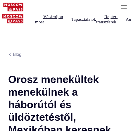
Vásároljon
Reptéri
Tapasztalatok
Au
most
transzferek
Blog
Orosz menekültek
menekülnek a
háborútól és
üldöztetéstől,
Mexikóban keresnek