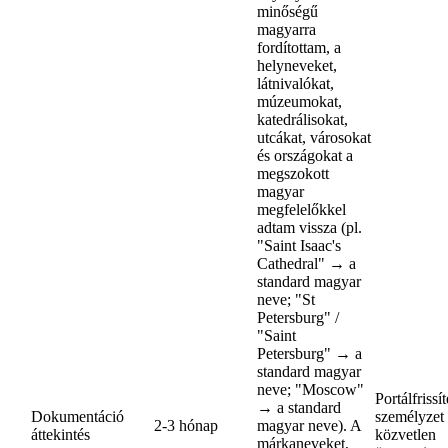
minőségű
magyarra
fordítottam, a
helyneveket,
látnivalókat,
múzeumokat,
katedrálisokat,
utcákat, városokat
és országokat a
megszokott
magyar
megfelelőkkel
adtam vissza (pl.
"Saint Isaac's
Cathedral" → a
standard magyar
neve; "St
Petersburg" /
"Saint
Petersburg" → a
standard magyar
neve; "Moscow"
Portálfrissí
→ a standard
Dokumentáció
személyzet
2-3 hónap
magyar neve). A
áttekintés
közvetlen
márkaneveket,