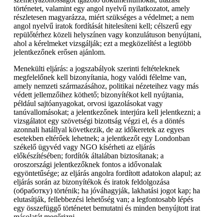
történetet, valamint egy angol nyelvű nyilatkozatot, amely
részletesen magyarázza, miért szükséges a védelmet; a nem
angol nyelvű iratok fordítását hitelesíteni kell; célszerű egy
repülőtérhez közeli helyszínen vagy konzulátuson benyújtani,
ahol a kérelmeket vizsgálják; ezt a megközelítést a legtöbb
jelentkezőnek erősen ajánlom.
Menekülti eljárás: a jogszabályok szerinti feltételeknek
megfelelőnek kell bizonyítania, hogy valódi félelme van,
amely nemzeti származásához, politikai nézeteihez vagy más
védett jellemzőihez köthető; bizonyítékot kell nyújtania,
például sajtóanyagokat, orvosi igazolásokat vagy
tanúvallomásokat; a jelentkezőnek interjúra kell jelentkezni; a
vizsgálatot egy szövetségi bizottság végzi el, és a döntés
azonnali hatállyal következik, de az időkeretek az egyes
esetekben eltérőek lehetnek; a jelentkezőt egy Londonban
székelő ügyvéd vagy NGO kísérheti az eljárás
előkészítésében; fordítók általában biztosítanak; a
oroszországi jelentkezőknek fontos a idővonalak
egyöntetűsége; az eljárás angolra fordított adatokon alapul; az
eljárás során az bizonyítékok és iratok feldolgozása
(обработку) történik; ha jóváhagyják, lakhatási jogot kap; ha
elutasítják, fellebbezési lehetőség van; a legfontosabb lépés
egy összefüggő történetet bemutatni és minden benyújtott irat
másolatát megőrizni.