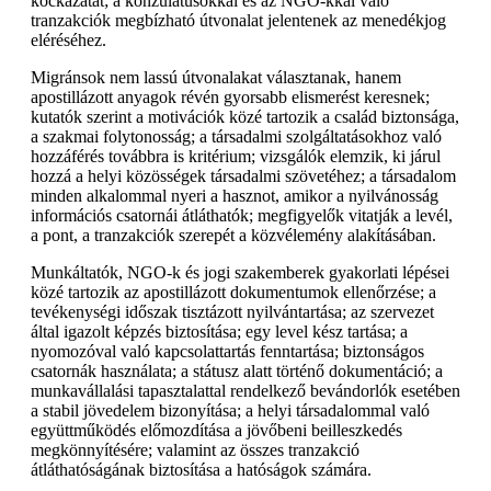
kockázatát; a konzulátusokkal és az NGO-kkal való
tranzakciók megbízható útvonalat jelentenek az menedékjog
eléréséhez.
Migránsok nem lassú útvonalakat választanak, hanem
apostillázott anyagok révén gyorsabb elismerést keresnek;
kutatók szerint a motivációk közé tartozik a család biztonsága,
a szakmai folytonosság; a társadalmi szolgáltatásokhoz való
hozzáférés továbbra is kritérium; vizsgálók elemzik, ki járul
hozzá a helyi közösségek társadalmi szövetéhez; a társadalom
minden alkalommal nyeri a hasznot, amikor a nyilvánosság
információs csatornái átláthatók; megfigyelők vitatják a levél,
a pont, a tranzakciók szerepét a közvélemény alakításában.
Munkáltatók, NGO-k és jogi szakemberek gyakorlati lépései
közé tartozik az apostillázott dokumentumok ellenőrzése; a
tevékenységi időszak tisztázott nyilvántartása; az szervezet
által igazolt képzés biztosítása; egy level kész tartása; a
nyomozóval való kapcsolattartás fenntartása; biztonságos
csatornák használata; a státusz alatt történő dokumentáció; a
munkavállalási tapasztalattal rendelkező bevándorlók esetében
a stabil jövedelem bizonyítása; a helyi társadalommal való
együttműködés előmozdítása a jövőbeni beilleszkedés
megkönnyítésére; valamint az összes tranzakció
átláthatóságának biztosítása a hatóságok számára.