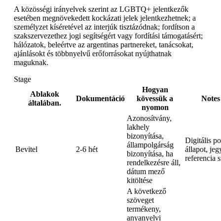
A közösségi irányelvek szerint az LGBTQ+ jelentkezők
esetében megnövekedett kockázati jelek jelentkezhetnek; a
személyzet kíséretével az interjúk tisztázódnak; fordítson a
szakszervezethez jogi segítségért vagy fordítási támogatásért;
hálózatok, beleértve az argentinas partnereket, tanácsokat,
ajánlásokt és többnyelvű erőforrásokat nyújthatnak
maguknak.
Stage
Hogyan
Ablakok
Dokumentáció
kövessük a
Notes
általában.
nyomon
Azonosítvány,
lakhely
bizonyítása,
Digitális po
állampolgárság
Bevitel
2-6 hét
állapot, jeg
bizonyítása, ha
referencia 
rendelkezésre áll,
dátum mező
kitöltése
A következő
szöveget
termékeny,
anyanyelvi