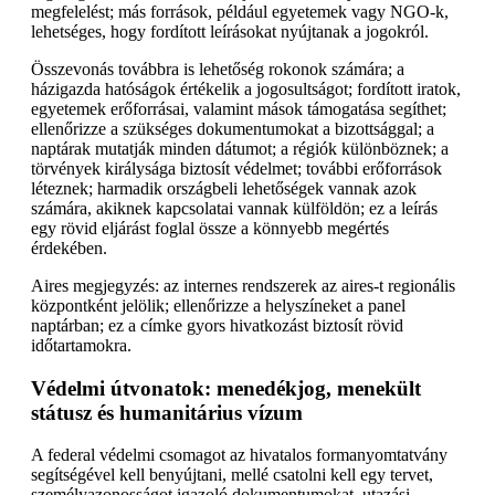
megfelelést; más források, például egyetemek vagy NGO-k,
lehetséges, hogy fordított leírásokat nyújtanak a jogokról.
Összevonás továbbra is lehetőség rokonok számára; a
házigazda hatóságok értékelik a jogosultságot; fordított iratok,
egyetemek erőforrásai, valamint mások támogatása segíthet;
ellenőrizze a szükséges dokumentumokat a bizottsággal; a
naptárak mutatják minden dátumot; a régiók különböznek; a
törvények királysága biztosít védelmet; további erőforrások
léteznek; harmadik országbeli lehetőségek vannak azok
számára, akiknek kapcsolatai vannak külföldön; ez a leírás
egy rövid eljárást foglal össze a könnyebb megértés
érdekében.
Aires megjegyzés: az internes rendszerek az aires-t regionális
központként jelölik; ellenőrizze a helyszíneket a panel
naptárban; ez a címke gyors hivatkozást biztosít rövid
időtartamokra.
Védelmi útvonatok: menedékjog, menekült
státusz és humanitárius vízum
A federal védelmi csomagot az hivatalos formanyomtatvány
segítségével kell benyújtani, mellé csatolni kell egy tervet,
személyazonosságot igazoló dokumentumokat, utazási