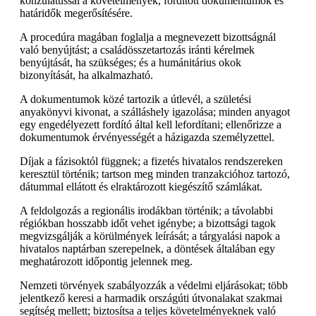
konzulátussal a követelmények, fordított dokumentumok és
határidők megerősítésére.
A procedúra magában foglalja a megnevezett bizottságnál
való benyújtást; a családösszetartozás iránti kérelmek
benyújtását, ha szükséges; és a humánitárius okok
bizonyítását, ha alkalmazható.
A dokumentumok közé tartozik a útlevél, a születési
anyakönyvi kivonat, a szálláshely igazolása; minden anyagot
egy engedélyezett fordító által kell lefordítani; ellenőrizze a
dokumentumok érvényességét a házigazda személyzettel.
Díjak a fázisoktól függnek; a fizetés hivatalos rendszereken
keresztül történik; tartson meg minden tranzakcióhoz tartozó,
dátummal ellátott és elraktározott kiegészítő számlákat.
A feldolgozás a regionális irodákban történik; a távolabbi
régiókban hosszabb időt vehet igénybe; a bizottsági tagok
megvizsgálják a körülmények leírását; a tárgyalási napok a
hivatalos naptárban szerepelnek, a döntések általában egy
meghatározott időpontig jelennek meg.
Nemzeti törvények szabályozzák a védelmi eljárásokat; több
jelentkező keresi a harmadik országúti útvonalakat szakmai
segítség mellett; biztosítsa a teljes követelményeknek való