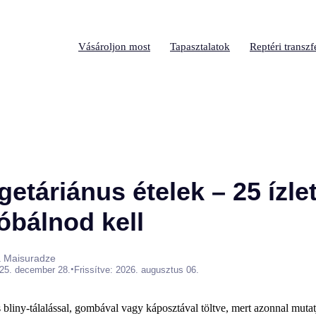
Vásároljon most
Tapasztalatok
Reptéri transzf
etáriánus ételek – 25 ízlet
óbálnod kell
a Maisuradze
•
25. december 28.
Frissítve: 2026. augusztus 06.
liny-tálalással, gombával vagy káposztával töltve, mert azonnal mutat