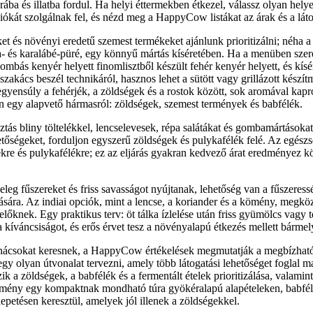
ba és illatba fordul. Ha helyi éttermekben étkezel, válassz olyan helye
iókát szolgálnak fel, és nézd meg a HappyCow listákat az árak és a láto
t és növényi eredetű szemest termékeket ajánlunk prioritizálni; néha a
a- és karalábé-püré, egy könnyű mártás kíséretében. Ha a menüben szer
mbás kenyér helyett finomlisztből készült fehér kenyér helyett, és kísér
zakács beszél technikáról, hasznos lehet a sütött vagy grillázott készít
y egyensúly a fehérjék, a zöldségek és a rostok között, sok aromával kap
n egy alapvető hármasról: zöldségek, szemest termények és babfélék.
asztás bliny töltelékkel, lencselevesek, répa salátákat és gombamártásoka
tőségeket, forduljon egyszerű zöldségek és pulykafélék felé. Az egész
kre és pulykafélékre; ez az eljárás gyakran kedvező árat eredményez 
eleg fűszereket és friss savasságot nyújtanak, lehetőség van a fűszeress
ására. Az indiai opciók, mint a lencse, a koriander és a kömény, megköz
előknek. Egy praktikus terv: öt tálka ízlelése után friss gyümölcs vagy 
 a kíváncsiságot, és erős érvet tesz a növényalapú étkezés mellett bárme
anácsokat keresnek, a HappyCow értékelések megmutatják a megbízható
egy olyan útvonalat tervezni, amely több látogatási lehetőséget foglal 
ik a zöldségek, a babfélék és a fermentált ételek prioritizálása, valami
edmény egy kompaktnak mondható túra gyökéralapú alapételeken, babf
petésen keresztül, amelyek jól illenek a zöldségekkel.