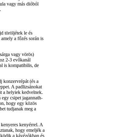
dula vagy más dióból
.
 töröljétek le és
 amely a főzés során is
(sárga vagy vörös)
hoz 2-3 evőkanál
 is kompatibilis, de
lj konzervrépát (és a
eppet. A padlizsánokat
it a helyiek kedvelnek.
á egy csipet jagannath-
kon, hogy egy közös
bbet tudjanak meg a
y kenyeres kenyérrel. A
ztanak, hogy emeljék a
működik a kávézókban és