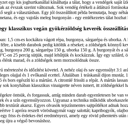
yzet egy kis joghurtkanállal kínálhatja a tálat, hogy a vendégek saját ízl
árak az évszak szerint változnak. Sok vendég értékeli a átlátszó forrásoka
ő segít a választásban. Egy jól összeállított példa bemutatja, hogy néhá
smetana, és egy vajolás meleg burgonyán - egy emlékezetes tálat hozhat l
egy klasszikus vegán gyökérzöldség keverék összeállítá
an: 1,5 cm-es kockákra vágott répa, burgonya, sárgarépa és uborka. 
k félre, a kisebb darabok pedig kitöltik a réseket; a zöldségek könnyű kev
g, burgonya 200 g, sárgarépa 150 g, uborka 150 g. A burgonyát és a sá
0°C-on 25 percig sütjük, majd lehűtjük és kockázzuk. Így egy szilárd, ö
is élénk marad, és a zöldségek nem morzsolódnak össze.
ú méretezést és időzítést követel. A nehéz olaj és sav egyensúlyt 3:1 a
eges olajjal és 1 evőkanál ecettel. Általában 1 teáskanál dijon mustár,
 és bors egészíti ki a mártást. A citromlé frissíti a répát. A mártás lass
sok konyhában klasszikus vinaigrette néven ismert, itt zöldségekkel h
dségekre öntsük, és forgassuk, amíg minden darab egyenletesen be van 
ízek és a szín egyensúlyozzon. Ugyanaz a technika működik uborkaszel
bb textúrát akarsz. Egyes olvasók tejszínmentes sajtpótlékot adnak hozz
eleértve 1 apróra reszelt vöröshagymát vagy salottát; kapribogyók, olaj
 egy friss és érdekes étel eredményezi, amely egy rövid pihentetés utá
meg újra a végső bevonáshoz.