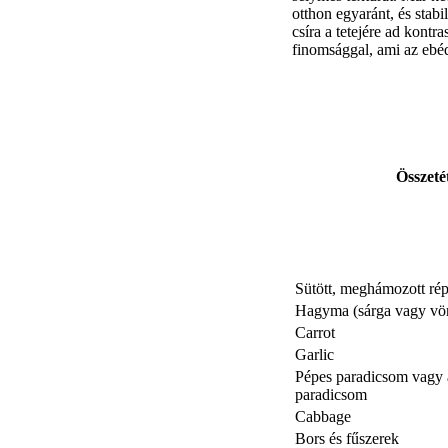
otthon egyaránt, és stabi
csíra a tetejére ad kontr
finomsággal, ami az ebéd
Összeté
Sütött, meghámozott ré
Hagyma (sárga vagy vö
Carrot
Garlic
Pépes paradicsom vagy 
paradicsom
Cabbage
Bors és fűszerek