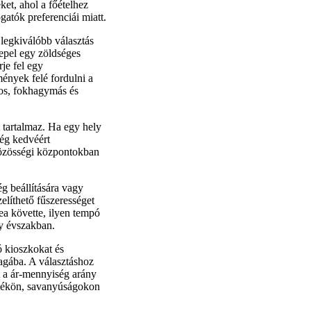
ket, ahol a főételhez
gatók preferenciái miatt.
 legkiválóbb választás
epel egy zöldséges
je fel egy
mények felé fordulni a
ros, fokhagymás és
t tartalmaz. Ha egy hely
ség kedvéért
közösségi központokban
ég beállítására vagy
elíthető fűszerességet
tea követte, ilyen tempó
ly évszakban.
 kioszkokat és
magába. A választáshoz
nt a ár-mennyiség arány
élékön, savanyúságokon