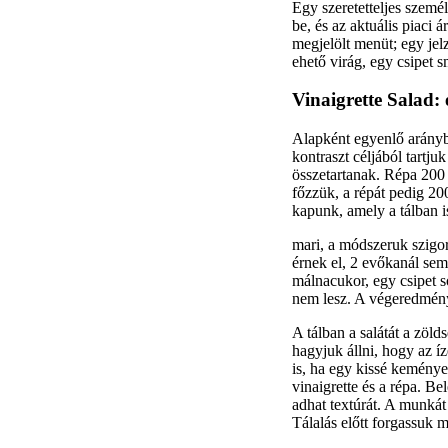
Egy szeretetteljes személ
be, és az aktuális piaci 
megjelölt menüt; egy jelz
ehető virág, egy csipet 
Vinaigrette Salad: 
Alapként egyenlő arányb
kontraszt céljából tartju
összetartanak. Répa 200 
főzzük, a répát pedig 20
kapunk, amely a tálban 
mari, a módszeruk szigor
érnek el, 2 evőkanál seml
málnacukor, egy csipet só
nem lesz. A végeredmény 
A tálban a salátát a zöl
hagyjuk állni, hogy az 
is, ha egy kissé keménye
vinaigrette és a répa. B
adhat textúrát. A munkát
Tálalás előtt forgassuk 