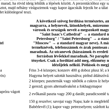
l marad, ha rövid ideig lehűtik a lépések között. A prezentációhoz egy sa
asztot, majd néhány virágszirmok vagy kapor ágacskák fejezik be a tálat
et különlegesé teszi.
A következő szöveg fordítása természetes, a
magyarra, a helynevek, látnokhelyek, múzeumok
városok és országok neveit a megszokott magya
"Saint Isaac's Cathedral" → a standard 
Petersburg" / "Saint Petersburg" → a stan
tel
"Moscow" → a standard magyar neve). A már
terméknévek, telefonszámok és árak pontosan 
maradnak. Az utcanevek (házszámok és eredeti 
forrásban lévőekkel maradnak. Ne paraphrá
tényeket. Csak a fordítást add meg, előzmény n
idézőjelek nélkül. Pótlások és meg
pa
Friss 3-4 közepes; konzerv 400 g doboz plusz lé; a lé 
rös)
Hagyma helyett salottát használva; pirítsd átlátszóvá
2 közepes; paszternák vagy sütőtök a cukros íz helye
2 gerezd; gyors alternatívaként a fokhagymapor
apróra vágott
2 evőkanál paszta vagy 200 g darált; paradicsomlé t
150 g reszelve; savojai vagy Napa; kale is megfelelő
Babérlevél (1); kapor vagy petrezselyem; szárított ka