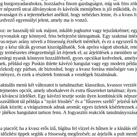
eg burgonyadarabokra, hozzáadva finom gazdagságot, míg sok friss zöl
er népszerű utcai állványokon és kávézók menüjében is jól működik, és p
asságot és a tejtermékeket anélkül, hogy nehézkes lenne, és a kvass fo
kedvező egyensúlyt jelent, amely ma is vonzó.
z: ne használj túl sok májont, inkább joghurtot vagy tejszínkrémet; egy
rányvonalok egy könnyed, friss befejezést támogatnak. Egy szakmai inté
s-tejsav arány növeli a frissesség érzékelt mértékét, és ez a egyszerű fe
így a kész tálcák gyorsan kiszolgálhatók. Sok apróra vágott uborkát, ret
 természetes rétegezettségű ízt érjenek el; az árjelölések a menüben se
elenlegi nyarak könnyen hozzáférhető, gyors opciókat kedvelnek, amely
tnek, például egy Puskin ihlette kávézó hangulat vagy egy modern péld
rtózkodj egy párban, de biztosítsd, hogy a kvasz forrása minőségre van j
ényez, és ezek a részletek fontosak a vendégek bizalmának.
ktuális menü két változatot is tartalmazhat: klasszikus, kvassos verziót t
ejmentes opciót, amely uborkalevet és extra fűszereket tartalmaz; ilyen
a kíváncsi ízlelőket. Egy kávézó tesztje során ilyen kombinációk népsze
szeállított tál példája a "nyári frissítés" és a "fűszeres szellő" jelzésű ké
tálak között; a virágszirmok adnak aromát; egyes üzletek kísérleteznek 
 játékos hangulatot tartson fenn. A fogyasztói reakciók tanulmányozása
 piacról; ha a kvasz erős ízű, hígítsa fel vízzel és hűtsen le a kínálás el
időzítési tippek segítik a frissesség megőrzését; az árjelzők a pult menté