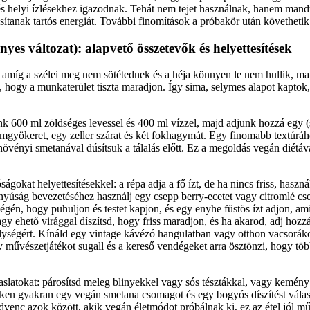
t, és helyi ízlésekhez igazodnak. Tehát nem tejet használnak, hanem man
osítanak tartós energiát. További finomítások a próbakör után követhetik
yes változat): alapvető összetevők és helyettesítések
, amíg a szélei meg nem sötétednek és a héja könnyen le nem hullik, majd
n, hogy a munkaterület tiszta maradjon. Így sima, selymes alapot kaptok,
ünk 600 ml zöldséges levessel és 400 ml vízzel, majd adjunk hozzá egy 
emgyökeret, egy zeller szárat és két fokhagymát. Egy finomabb textúrá
ényi smetanával dúsítsuk a tálalás előtt. Ez a megoldás vegán diétával
ágokat helyettesítésekkel: a répa adja a fő ízt, de ha nincs friss, haszná
anyúság bevezetéséhez használj egy csepp berry-ecetet vagy citromlé cs
végén, hogy puhuljon és testet kapjon, és egy enyhe füstös ízt adjon, am
agy ehető virággal díszítsd, hogy friss maradjon, és ha akarod, adj hozz
mélységért. Kínáld egy vintage kávézó hangulatban vagy otthon vacsorá
 művészetjátékot sugall és a kereső vendégeket arra ösztönzi, hogy tö
avaslatokat: párosítsd meleg blinyekkel vagy sós tésztákkal, vagy kemén
ken gyakran egy vegán smetana csomagot és egy bogyós díszítést válas
dvenc azok között, akik vegán életmódot próbálnak ki, ez az étel jól 