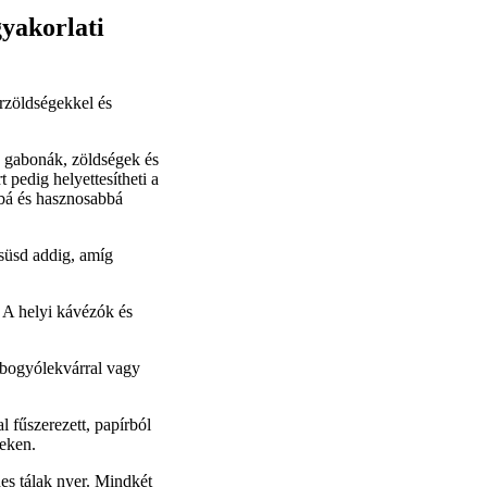
yakorlati
érzöldségekkel és
, gabonák, zöldségek és
pedig helyettesítheti a
bbá és hasznosabbá
 süsd addig, amíg
. A helyi kávézók és
e bogyólekvárral vagy
l fűszerezett, papírból
neken.
es tálak nyer. Mindkét