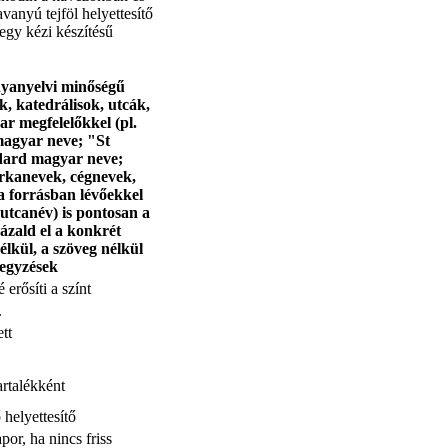
vanyú tejföl helyettesítő
 egy kézi készítésű
nyanyelvi minőségű
, katedrálisok, utcák,
r megfelelőkkel (pl.
magyar neve; "St
dard magyar neve;
kanevek, cégnevek,
a forrásban lévőekkel
utcanév) is pontosan a
zald el a konkrét
élkül, a szöveg nélkül
jegyzések
erősíti a színt
.
tt
artalékként
 helyettesítő
por, ha nincs friss