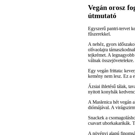
Vegán orosz fo
útmutató
Egyszerű pantri-tervet k
fűszerekkel.
A nehéz, gyors időszakok
olívaolajra támaszkodnak
tejkrémet. A legnagyobb
válnak összejövetelekre
Egy vegán frittata: kever
kemény nem lesz. Ez a e
Ázsiai ihletésű tálak, t
nyitott konyhák kedvence
A Maslenica hét vegán alt
diómájával. A virágszirmo
Snackek a csomagoláshoz:
csavart uborkakarikák. T
A növényi alapú finomság