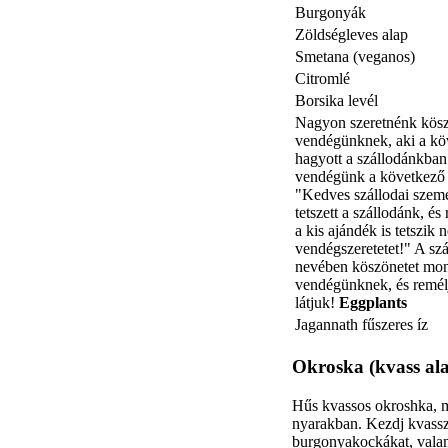
Burgonyák
Zöldségleves alap
Smetana (veganos)
Citromlé
Borsika levél
Nagyon szeretnénk kösz
vendégünknek, aki a kö
hagyott a szállodánkba
vendégünk a következő ü
"Kedves szállodai szem
tetszett a szállodánk, é
a kis ajándék is tetszik
vendégszeretetet!" A sz
nevében köszönetet mo
vendégünknek, és remél
látjuk!
Eggplants
Jagannath fűszeres íz
Okroska (kvass ala
Hűs kvassos okroshka, maj
nyarakban. Kezdj kvassza
burgonyakockákat, valami