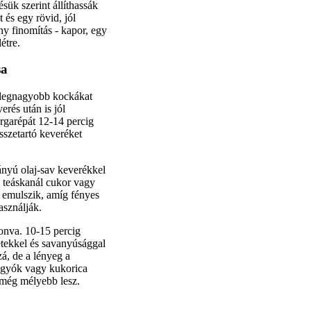
ésük szerint állíthassák
t és egy rövid, jól
ny finomítás - kapor, egy
étre.
sa
A legnagyobb kockákat
erés után is jól
rgarépát 12-14 percig
sszetartó keveréket
rányú olaj-sav keverékkel
 1 teáskanál cukor vagy
an emulszik, amíg fényes
asználják.
vonva. 10-15 percig
etekkel és savanyúsággal
á, de a lényeg a
bogyók vagy kukorica
n még mélyebb lesz.