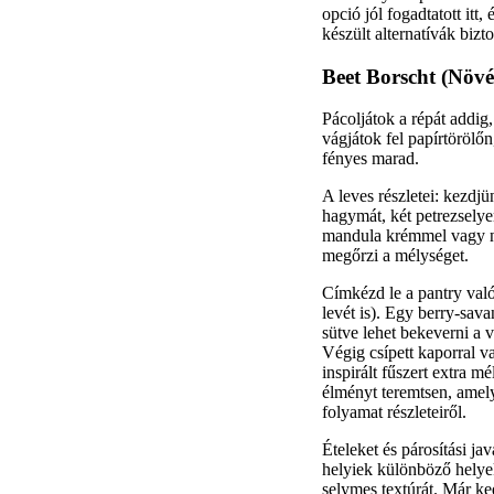
opció jól fogadtatott it
készült alternatívák bizt
Beet Borscht (Növén
Pácoljátok a répát addig
vágjátok fel papírtörölő
fényes marad.
A leves részletei: kezdj
hagymát, két petrezsely
mandula krémmel vagy növ
megőrzi a mélységet.
Címkézd le a pantry valós
levét is). Egy berry-sav
sütve lehet bekeverni a 
Végig csípett kaporral v
inspirált fűszert extra 
élményt teremtsen, amely
folyamat részleteiről.
Ételeket és párosítási j
helyiek különböző helye
selymes textúrát. Már ke