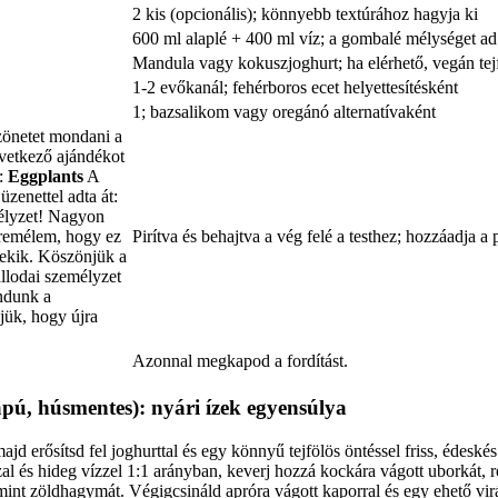
2 kis (opcionális); könnyebb textúrához hagyja ki
600 ml alaplé + 400 ml víz; a gombalé mélységet ad
Mandula vagy kokuszjoghurt; ha elérhető, vegán tej
1-2 evőkanál; fehérboros ecet helyettesítésként
1; bazsalikom vagy oregánó alternatívaként
önetet mondani a
vetkező ajándékot
n:
Eggplants
A
zenettel adta át:
élyzet! Nagyon
s remélem, hogy ez
Pirítva és behajtva a vég felé a testhez; hozzáadja a
 nekik. Köszönjük a
állodai személyzet
ndunk a
jük, hogy újra
Azonnal megkapod a fordítást.
pú, húsmentes): nyári ízek egyensúlya
d erősítsd fel joghurttal és egy könnyű tejfölös öntéssel friss, édeskés p
l és hideg vízzel 1:1 arányban, keverj hozzá kockára vágott uborkát, re
nt zöldhagymát. Végigcsináld apróra vágott kaporral és egy ehető virág