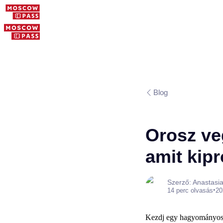
Blog
Orosz veg
amit kipr
Szerző: Anastasi
•
14 perc olvasás
20
Kezdj egy hagyományos b