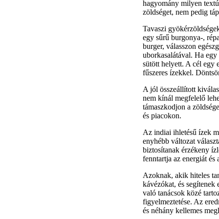
hagyomány milyen textúrá
zöldséget, nem pedig táp
Tavaszi gyökérzöldségeke
egy sűrű burgonya-, rép
burger, válasszon egészgo
uborkasalátával. Ha egy s
sütött helyett. A cél eg
fűszeres ízekkel. Döntsö
A jól összeállított kivál
nem kínál megfelelő lehe
támaszkodjon a zöldsége
és piacokon.
Az indiai ihletésű ízek m
enyhébb változat választ
biztosítanak érzékeny ízl
fenntartja az energiát és
Azoknak, akik hiteles t
kávézókat, és segítenek 
való tanácsok közé tartoz
figyelmeztetése. Az er
és néhány kellemes megle