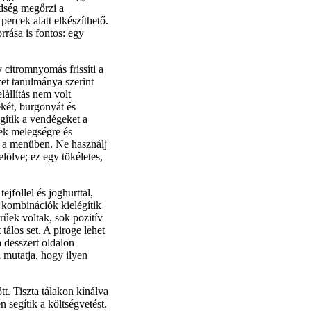
dség megőrzi a
ercek alatt elkészíthető.
rrása is fontos: egy
 citromnyomás frissíti a
zet tanulmánya szerint
lállítás nem volt
ekét, burgonyát és
gítik a vendégeket a
ek melegségre és
a a menüben. Ne használj
elölve; ez egy tökéletes,
ejföllel és joghurttal,
 kombinációk kielégítik
rűek voltak, sok pozitív
t tálos set. A piroge lehet
a desszert oldalon
 mutatja, hogy ilyen
őtt. Tiszta tálakon kínálva
n segítik a költségvetést.