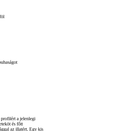
föl
 puhaságot
rofilért a jelenlegi
teköt és főtt
gal az illatért. Egy kis