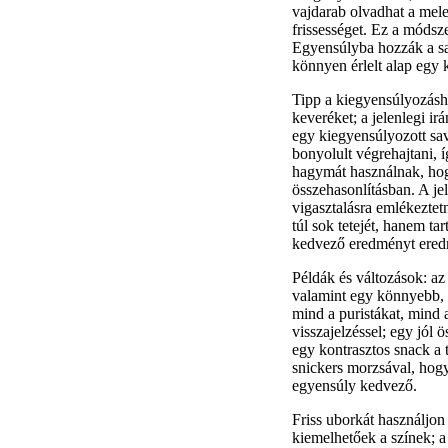
vajdarab olvadhat a mel
frissességet. Ez a módsz
Egyensúlyba hozzák a sav
könnyen érlelt alap egy 
Tipp a kiegyensúlyozásho
keveréket; a jelenlegi i
egy kiegyensúlyozott sava
bonyolult végrehajtani, 
hagymát használnak, hogy
összehasonlításban. A j
vigasztalásra emlékezte
túl sok tetejét, hanem ta
kedvező eredményt eredm
Példák és változások: az a
valamint egy könnyebb, t
mind a puristákat, mind 
visszajelzéssel; egy jól ös
egy kontrasztos snack a 
snickers morzsával, hogy
egyensúly kedvező.
Friss uborkát használjon a
kiemelhetőek a színek; a 