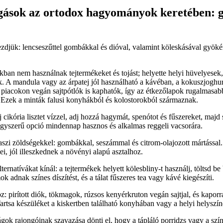
gások az ortodox hagyományok keretében: g
ezdjük: lencseszűttel gombákkal és dióval, valamint köleskásával gyök
ban nem használnak tejtermékeket és tojást; helyette helyi hüvelyesek
. A mandula vagy az árpatej jól használható a kávéban, a kokuszjoghurt 
 piacokon vegán sajtpótlók is kaphatók, így az étkezőlapok rugalmasa
. Ezek a minták falusi konyhákból és kolostorokból származnak.
j cikória lisztet vízzel, adj hozzá hagymát, spenótot és fűszereket, majd
gyszerű opció mindennap hasznos és alkalmas reggeli vacsorára.
avaszi zöldségekkel: gombákkal, seszámmal és citrom-olajozott mártással
i, jól illeszkednek a növényi alapú asztalhoz.
ernatívákat kínál: a tejtermékek helyett kölesbliny-t használj, töltsd b
k adnak színes díszítést, és a tálat fűszeres tea vagy kávé kiegészíti.
 pirított diók, tökmagok, rúzsos kenyérkruton vegán sajtjal, és kaporra
artsa készüléket a kiskertben található konyhában vagy a helyi helyszí
ok rajongóinak szavazása dönti el, hogy a tápláló porridzs vagy a szín