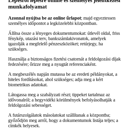
Lépésről lépésre online és személyes jelentkezési
munkafolyamat
Azonnal nyújtsa be az online űrlapot
; majd egyeztessen
személyes időpontot a legközelebbi központban.
Állítsa össze a lényeges dokumentumokat: útlevél oldal, friss
fénykép, utazási terv, bankszámlakivonatok, amelyek
igazolják a megfelelő pénzeszközöket; retúrjegy, ha
szükséges.
Használja a biztonságos fizetési csatornát a feldolgozási díjak
fedezésére; őrizze meg a nyugtát referenciaként.
A megbeszélés napján mutassa be az eredeti példányokat, a
hiteles fordításokat, ahol szükséges; adja meg a kért
biometrikus adatokat.
Látogassa meg a szabályzati részt; tippeket tartalmaz az
idővonalról; a hegyvidéki körülmények befolyásolhatják a
feldolgozási sebességet.
A futárszolgálatok másolatokat szállítanak a központba;
győződjön meg arról, hogy a dokumentumok listája teljes; a
címkék helyesek.