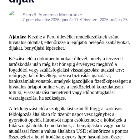
Szerző: Anastasia Maisuradze
•
•
7 perc olvasás
2026. január 17.
Frissítve: 2026. május 25.
Ajánlás:
Kezdje a Peru útlevéllel rendelkezőknek szánt
hivatalos oldallal; ellenőrizze a legújabb belépési szabályokat,
díjakat, benyújtási lépéseket.
Készítse elő a dokumentumokat: útlevél, amely a tervezett
tartózkodás után még hat hónapig érvényes; meghívó a
fogadótól vagy szállásfoglalási visszaigazolás; utazási terv;
retúrjegy; két útlevélkép; orvosi biztosítás igazolása;
bankszámlakivonatok, amelyek igazolják a fizetőképességet; a
hivatalos űrlapot online vagy a legközelebbi konzulátuson
tölti ki; visszautazási menetrend vagy időpontfoglalási
visszaigazolás, ha szükséges.
A feldolgozási idő a szolgáltatási szinttől függ; a szokásos
feldolgozás általában tíz-tizenöt napot vesz igénybe; a
gyorsított opciók három-öt napra csökkennek; a költségek a
futárszolgálatokkal emelkednek; a benyújtáskor vagy banki
átutalással fizet; a valuta általában USD; ellenőrizze a pontos
összegeket a helyi irodában;
gyors tipp
: hasonlítson össze