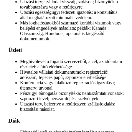
Utazási terv; szállodai visszaigazolások; bizonyíték a
továbbutazásra vagy a retúrjegyre.
Utazási egészségügyi fedezeti igazolás; a konzulátus
által meghatározott minimális védelem.
Más joghatóságokból származó korábbi vízumok vagy
belépési engedélyek másolata; példák: Kanada,
Olaszország, Honduras; opcionális kiegészítő
dokumentumok.
Üzleti
Meghívólevél a fogadó szervezettől; a cél, az időtartam
részletei; aláíró elérhetősége.
Hivatalos vállalati dokumentumok: regisztráció;
adószám; fejléces papír; szponzor elérhetősége.
Konferencia vagy találkozó regisztrációs igazolása;
ütemterv; útvonal.
Pénzügyi támogatás bizonyítéka: bankszámlakivonatok;
szponzori levél; bérszámfejtési szelvények.
Utazási terv, beleértve a retúrjegyet; szállásfoglalás;
biztosítási másolat.
Diák