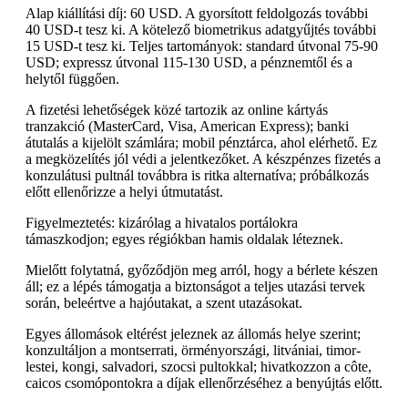
Alap kiállítási díj: 60 USD. A gyorsított feldolgozás további
40 USD-t tesz ki. A kötelező biometrikus adatgyűjtés további
15 USD-t tesz ki. Teljes tartományok: standard útvonal 75-90
USD; expressz útvonal 115-130 USD, a pénznemtől és a
helytől függően.
A fizetési lehetőségek közé tartozik az online kártyás
tranzakció (MasterCard, Visa, American Express); banki
átutalás a kijelölt számlára; mobil pénztárca, ahol elérhető. Ez
a megközelítés jól védi a jelentkezőket. A készpénzes fizetés a
konzulátusi pultnál továbbra is ritka alternatíva; próbálkozás
előtt ellenőrizze a helyi útmutatást.
Figyelmeztetés: kizárólag a hivatalos portálokra
támaszkodjon; egyes régiókban hamis oldalak léteznek.
Mielőtt folytatná, győződjön meg arról, hogy a bérlete készen
áll; ez a lépés támogatja a biztonságot a teljes utazási tervek
során, beleértve a hajóutakat, a szent utazásokat.
Egyes állomások eltérést jeleznek az állomás helye szerint;
konzultáljon a montserrati, örményországi, litvániai, timor-
lestei, kongi, salvadori, szocsi pultokkal; hivatkozzon a côte,
caicos csomópontokra a díjak ellenőrzéséhez a benyújtás előtt.