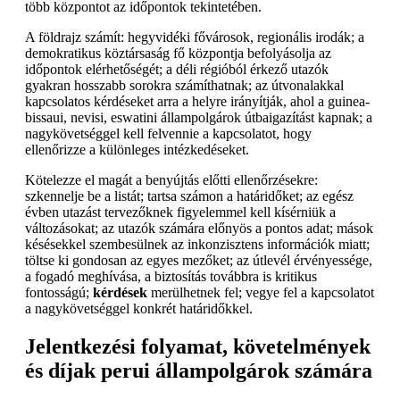
több központot az időpontok tekintetében.
A földrajz számít: hegyvidéki fővárosok, regionális irodák; a
demokratikus köztársaság fő központja befolyásolja az
időpontok elérhetőségét; a déli régióból érkező utazók
gyakran hosszabb sorokra számíthatnak; az útvonalakkal
kapcsolatos kérdéseket arra a helyre irányítják, ahol a guinea-
bissaui, nevisi, eswatini állampolgárok útbaigazítást kapnak; a
nagykövetséggel kell felvennie a kapcsolatot, hogy
ellenőrizze a különleges intézkedéseket.
Kötelezze el magát a benyújtás előtti ellenőrzésekre:
szkennelje be a listát; tartsa számon a határidőket; az egész
évben utazást tervezőknek figyelemmel kell kísérniük a
változásokat; az utazók számára előnyös a pontos adat; mások
késésekkel szembesülnek az inkonzisztens információk miatt;
töltse ki gondosan az egyes mezőket; az útlevél érvényessége,
a fogadó meghívása, a biztosítás továbbra is kritikus
fontosságú;
kérdések
merülhetnek fel; vegye fel a kapcsolatot
a nagykövetséggel konkrét határidőkkel.
Jelentkezési folyamat, követelmények
és díjak perui állampolgárok számára