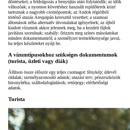
döntéseket; a feldolgozás a benyújtás után folytatódik; az idők
változóak; a nyomon követéshez használt repülőterek közé
tartoznak a nagyobb csomópontok; az Andok régióiból
történő utazás Arequipán keresztül vezethet; a szamoai
állomások néha alternatív útvonalakat igényelnek; az újból
kiadott vízumok akkor jelennek meg, ha a kezdeti fájlok
javításra szorulnak; szabály: őrizzen meg színes másolatokat
minden dokumentumról; a személyzet termelékenysége javul,
ha teljes készleteket nyújt be.
A vízumtípusokhoz szükséges dokumentumok
(turista, üzleti vagy diák)
Állítson össze először egy teljes csomagot: fénykép; útlevél
oldalak; személyazonosító adatok; utazási terv; pénzeszközök
bizonyítéka; szállodafoglalások; retúrjegy; elérhetőségi
adatok.
Turista