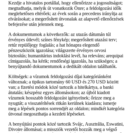
Kezdje a hivatalos portállal, hogy ellenőrizze a jogosultságot;
megtudhatja, melyik út vonatkozik Önre; a feldolgozási idők
meglehetősen eltérőek; az évek során a precedens irányítja az
elvárásokat; a megerősített útvonalak az alapvető ellenőrzések
befejezése után jelennek meg.
A dokumentumok a következők: az utazás dátumán túl
érvényes útlevél; színes fénykép; megerősített utazási terv;
retúr repülőjegy foglalás; a hat hónapra elegendő
pénzeszközök igazolása; világszerte érvényes orvosi
biztosítás; humanitárius indoklási levél, ha releváns; arequipai
címigazolás, ha kérik; rendőrségi igazolás, ha szükséges; a
benyújtandó dokumentumok a dedikált oldalon találhatók.
Költségek: a vízumok feldolgozási díjai kategóriánként
változnak; a tipikus tartomány 60 USD és 270 USD között
van; a fizetési módok közé tartozik a hitelkártya, a banki
átutalás; készpénz egyes állomásokon; az újból kiadott
vízumok hosszabb feldolgozást igényelnek; őrizze meg a
nyugtát; a visszatérítések ritkán kerülnek kiadásra; ismerje
meg a lépések pontos sorrendjét az oldalon; mindkét kategória
útvonal megoszthatja a kezdeti lépéseket.
A benyújtási pontok közé tartozik Svájc, Ausztrália, Eswatini,
Divoire állomásai; a missziók vezetői hozzák meg a végső