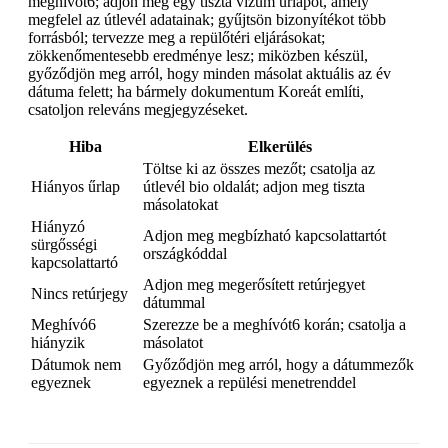
meghívót6; adjon meg egy tiszta vízum űrlapot, amely
megfelel az útlevél adatainak; gyűjtsön bizonyítékot több
forrásból; tervezze meg a repülőtéri eljárásokat;
zökkenőmentesebb eredménye lesz; miközben készül,
győződjön meg arról, hogy minden másolat aktuális az év
dátuma felett; ha bármely dokumentum Koreát említi,
csatoljon releváns megjegyzéseket.
Hiba
Elkerülés
Töltse ki az összes mezőt; csatolja az
Hiányos űrlap
útlevél bio oldalát; adjon meg tiszta
másolatokat
Hiányzó
Adjon meg megbízható kapcsolattartót
sürgősségi
országkóddal
kapcsolattartó
Adjon meg megerősített retúrjegyet
Nincs retúrjegy
dátummal
Meghívó6
Szerezze be a meghívót6 korán; csatolja a
hiányzik
másolatot
Dátumok nem
Győződjön meg arról, hogy a dátummezők
egyeznek
egyeznek a repülési menetrenddel