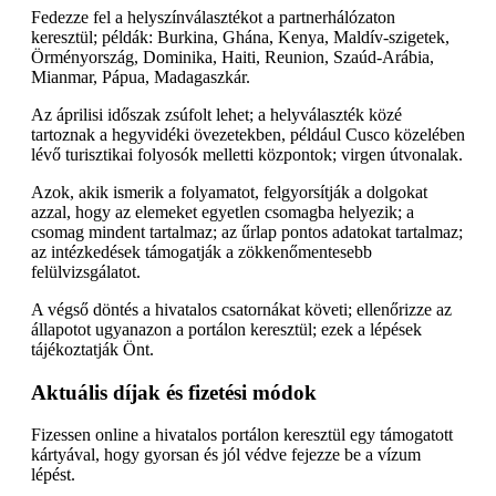
Fedezze fel a helyszínválasztékot a partnerhálózaton
keresztül; példák: Burkina, Ghána, Kenya, Maldív-szigetek,
Örményország, Dominika, Haiti, Reunion, Szaúd-Arábia,
Mianmar, Pápua, Madagaszkár.
Az áprilisi időszak zsúfolt lehet; a helyválaszték közé
tartoznak a hegyvidéki övezetekben, például Cusco közelében
lévő turisztikai folyosók melletti központok; virgen útvonalak.
Azok, akik ismerik a folyamatot, felgyorsítják a dolgokat
azzal, hogy az elemeket egyetlen csomagba helyezik; a
csomag mindent tartalmaz; az űrlap pontos adatokat tartalmaz;
az intézkedések támogatják a zökkenőmentesebb
felülvizsgálatot.
A végső döntés a hivatalos csatornákat követi; ellenőrizze az
állapotot ugyanazon a portálon keresztül; ezek a lépések
tájékoztatják Önt.
Aktuális díjak és fizetési módok
Fizessen online a hivatalos portálon keresztül egy támogatott
kártyával, hogy gyorsan és jól védve fejezze be a vízum
lépést.