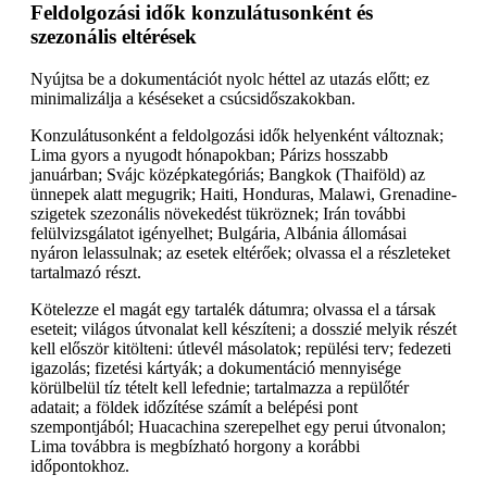
Feldolgozási idők konzulátusonként és
szezonális eltérések
Nyújtsa be a dokumentációt nyolc héttel az utazás előtt; ez
minimalizálja a késéseket a csúcsidőszakokban.
Konzulátusonként a feldolgozási idők helyenként változnak;
Lima gyors a nyugodt hónapokban; Párizs hosszabb
januárban; Svájc középkategóriás; Bangkok (Thaiföld) az
ünnepek alatt megugrik; Haiti, Honduras, Malawi, Grenadine-
szigetek szezonális növekedést tükröznek; Irán további
felülvizsgálatot igényelhet; Bulgária, Albánia állomásai
nyáron lelassulnak; az esetek eltérőek; olvassa el a részleteket
tartalmazó részt.
Kötelezze el magát egy tartalék dátumra; olvassa el a társak
eseteit; világos útvonalat kell készíteni; a dosszié melyik részét
kell először kitölteni: útlevél másolatok; repülési terv; fedezeti
igazolás; fizetési kártyák; a dokumentáció mennyisége
körülbelül tíz tételt kell lefednie; tartalmazza a repülőtér
adatait; a földek időzítése számít a belépési pont
szempontjából; Huacachina szerepelhet egy perui útvonalon;
Lima továbbra is megbízható horgony a korábbi
időpontokhoz.