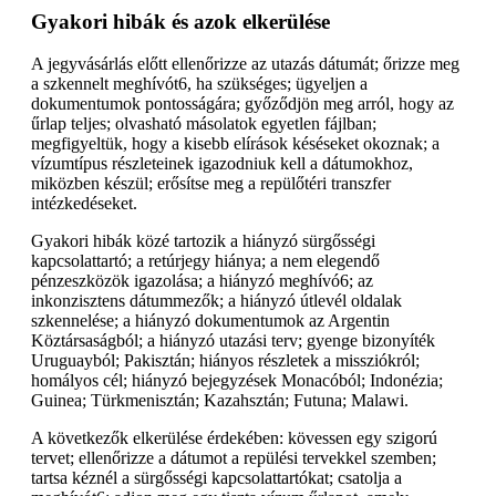
Gyakori hibák és azok elkerülése
A jegyvásárlás előtt ellenőrizze az utazás dátumát; őrizze meg
a szkennelt meghívót6, ha szükséges; ügyeljen a
dokumentumok pontosságára; győződjön meg arról, hogy az
űrlap teljes; olvasható másolatok egyetlen fájlban;
megfigyeltük, hogy a kisebb elírások késéseket okoznak; a
vízumtípus részleteinek igazodniuk kell a dátumokhoz,
miközben készül; erősítse meg a repülőtéri transzfer
intézkedéseket.
Gyakori hibák közé tartozik a hiányzó sürgősségi
kapcsolattartó; a retúrjegy hiánya; a nem elegendő
pénzeszközök igazolása; a hiányzó meghívó6; az
inkonzisztens dátummezők; a hiányzó útlevél oldalak
szkennelése; a hiányzó dokumentumok az Argentin
Köztársaságból; a hiányzó utazási terv; gyenge bizonyíték
Uruguayból; Pakisztán; hiányos részletek a missziókról;
homályos cél; hiányzó bejegyzések Monacóból; Indonézia;
Guinea; Türkmenisztán; Kazahsztán; Futuna; Malawi.
A következők elkerülése érdekében: kövessen egy szigorú
tervet; ellenőrizze a dátumot a repülési tervekkel szemben;
tartsa kéznél a sürgősségi kapcsolattartókat; csatolja a