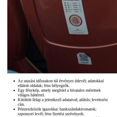
Az utazási időszakon túl érvényes útlevél; adatokkal
ellátott oldalak; friss bélyegzők.
Egy fénykép, amely megfelel a hivatalos méretnek
világos háttérrel.
Kitöltött űrlap a jelentkező adataival; aláírás; levelezési
cím.
Pénzeszközök igazolása: bankszámlakivonatok;
szponzori levél; friss fizetési szelvények.