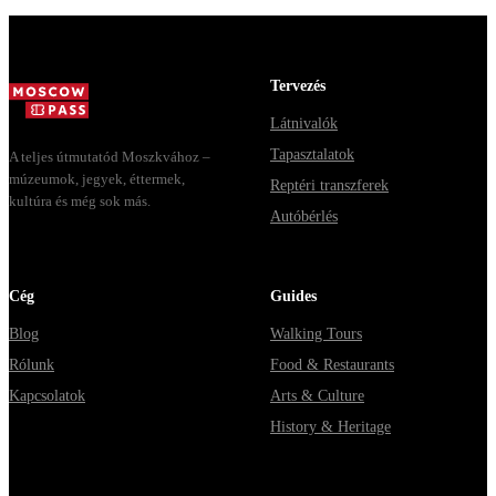
готовый
собр...
самая ловушк
маршрут на
когда у одн...
целый день, за
ко...
Tervezés
Látnivalók
Tapasztalatok
A teljes útmutatód Moszkvához –
múzeumok, jegyek, éttermek,
Reptéri transzferek
kultúra és még sok más.
Autóbérlés
Cég
Guides
Blog
Walking Tours
Rólunk
Food & Restaurants
Kapcsolatok
Arts & Culture
History & Heritage