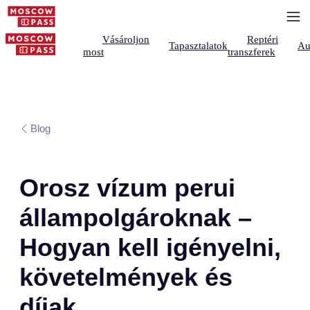
Vásároljon
Reptéri
Tapasztalatok
Au
most
transzferek
Blog
Orosz vízum perui
állampolgároknak –
Hogyan kell igényelni,
követelmények és
díjak