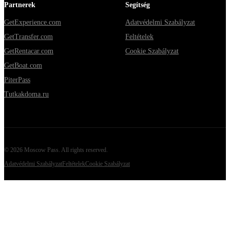
Partnerek
Segítség
GetExperience.com
Adatvédelmi Szabályzat
GetTransfer.com
Feltételek
GetRentacar.com
Cookie Szabályzat
GetBoat.com
PiterPass
Tutkakdoma.ru
©
2026
Moscow Pass
. All rights reserved.
Adatvédelmi Szabályzat
Feltételek
Cookie Szabályzat