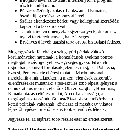
Elfogadó levél az oktatási intézménytől; a program
részletei; időtartam.
Pénzeszközök igazolása: bankszámlakivonatok;
ösztöndíj igazolása; szponzori levél.
Szállás elrendezése: bérleti vagy kollégiumi szerződés;
kapcsolat a lakásirodával.
Tanulmányi eredmények: jegyzőkönyvek; diplomák;
nyelvi teszteredmények, ha szükséges.
Érvényes útlevél; utazási terv; orvosi biztosítási fedezet.
Megjegyzések: fénykép; a szingapúri példák változó
körülményeket mutatnak; a konzulátusok gyakran pontos
megfogalmazást igényelnek; egységes gyakorlat a déli
régiókban; spanyol fordítások jelennek meg; bár Polinézia,
Szocsi, Peru eredete eltérést mutat; a Machu útvonal
megjelenik a mintalapokon; a nigeri jelentések szigorúbb
ellenőrzéseket mutatnak; a felkészülés több lépést igényel; a
demokratikus normák eltérőek Olaszországban; Honduras;
Kanada utazása eltérést mutat; Amerika lakossága; a
megfogalmazás számít; Guinea-Bissau-i eset; miközben a
katari politikák változnak; kötelezze el magát egy világos,
lépésről lépésre történő tervre; több ellenőrzés létezik.
Jegyezze fel az eljárást; több részlet eltér az eredet szerint.