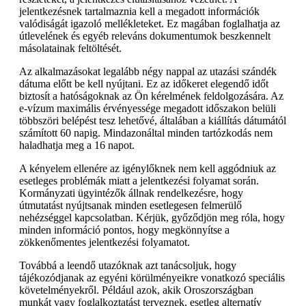
jelentkezésnek tartalmaznia kell a megadott információk
valódiságát igazoló mellékleteket. Ez magában foglalhatja az
útlevelének és egyéb releváns dokumentumok beszkennelt
másolatainak feltöltését.
Az alkalmazásokat legalább négy nappal az utazási szándék
dátuma előtt be kell nyújtani. Ez az időkeret elegendő időt
biztosít a hatóságoknak az Ön kérelmének feldolgozására. Az
e-vízum maximális érvényessége megadott időszakon belüli
többszöri belépést tesz lehetővé, általában a kiállítás dátumától
számított 60 napig. Mindazonáltal minden tartózkodás nem
haladhatja meg a 16 napot.
A kényelem ellenére az igénylőknek nem kell aggódniuk az
esetleges problémák miatt a jelentkezési folyamat során.
Kormányzati ügyintézők állnak rendelkezésre, hogy
útmutatást nyújtsanak minden esetlegesen felmerülő
nehézséggel kapcsolatban. Kérjük, győződjön meg róla, hogy
minden információ pontos, hogy megkönnyítse a
zökkenőmentes jelentkezési folyamatot.
Továbbá a leendő utazóknak azt tanácsoljuk, hogy
tájékozódjanak az egyéni körülményeikre vonatkozó speciális
követelményekről. Például azok, akik Oroszországban
munkát vagy foglalkoztatást terveznek, esetleg alternatív