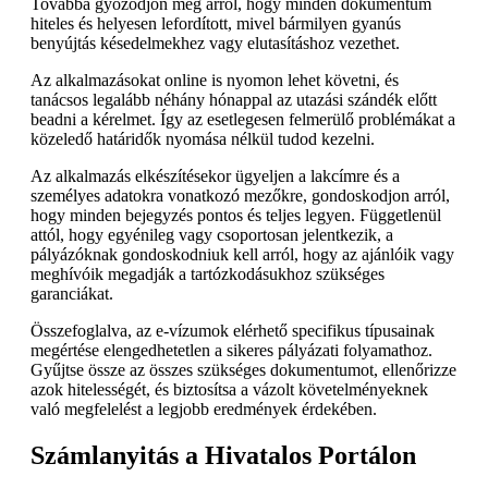
Továbbá győződjön meg arról, hogy minden dokumentum
hiteles és helyesen lefordított, mivel bármilyen gyanús
benyújtás késedelmekhez vagy elutasításhoz vezethet.
Az alkalmazásokat online is nyomon lehet követni, és
tanácsos legalább néhány hónappal az utazási szándék előtt
beadni a kérelmet. Így az esetlegesen felmerülő problémákat a
közeledő határidők nyomása nélkül tudod kezelni.
Az alkalmazás elkészítésekor ügyeljen a lakcímre és a
személyes adatokra vonatkozó mezőkre, gondoskodjon arról,
hogy minden bejegyzés pontos és teljes legyen. Függetlenül
attól, hogy egyénileg vagy csoportosan jelentkezik, a
pályázóknak gondoskodniuk kell arról, hogy az ajánlóik vagy
meghívóik megadják a tartózkodásukhoz szükséges
garanciákat.
Összefoglalva, az e-vízumok elérhető specifikus típusainak
megértése elengedhetetlen a sikeres pályázati folyamathoz.
Gyűjtse össze az összes szükséges dokumentumot, ellenőrizze
azok hitelességét, és biztosítsa a vázolt követelményeknek
való megfelelést a legjobb eredmények érdekében.
Számlanyitás a Hivatalos Portálon