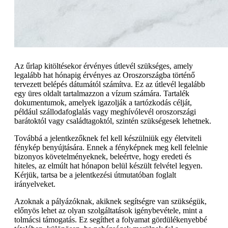
Az űrlap kitöltésekor érvényes útlevél szükséges, amely
legalább hat hónapig érvényes az Oroszországba történő
tervezett belépés dátumától számítva. Ez az útlevél legalább
egy üres oldalt tartalmazzon a vízum számára. Tartalék
dokumentumok, amelyek igazolják a tartózkodás célját,
például szállodafoglalás vagy meghívólevél oroszországi
barátoktól vagy családtagoktól, szintén szükségesek lehetnek.
Továbbá a jelentkezőknek fel kell készülniük egy életviteli
fénykép benyújtására. Ennek a fényképnek meg kell felelnie
bizonyos követelményeknek, beleértve, hogy eredeti és
hiteles, az elmúlt hat hónapon belül készült felvétel legyen.
Kérjük, tartsa be a jelentkezési útmutatóban foglalt
irányelveket.
Azoknak a pályázóknak, akiknek segítségre van szükségük,
előnyös lehet az olyan szolgáltatások igénybevétele, mint a
tolmácsi támogatás. Ez segíthet a folyamat gördülékenyebbé