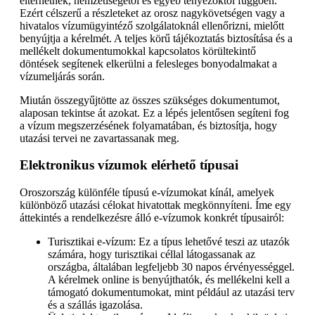
eltérhetnek, nemzetiségétől és egyéb tényezőktől függően.
Ezért célszerű a részleteket az orosz nagykövetségen vagy a
hivatalos vízumügyintéző szolgálatoknál ellenőrizni, mielőtt
benyújtja a kérelmét. A teljes körű tájékoztatás biztosítása és a
mellékelt dokumentumokkal kapcsolatos körültekintő
döntések segítenek elkerülni a felesleges bonyodalmakat a
vízumeljárás során.
Miután összegyűjtötte az összes szükséges dokumentumot,
alaposan tekintse át azokat. Ez a lépés jelentősen segíteni fog
a vízum megszerzésének folyamatában, és biztosítja, hogy
utazási tervei ne zavartassanak meg.
Elektronikus vízumok elérhető típusai
Oroszország különféle típusú e-vízumokat kínál, amelyek
különböző utazási célokat hivatottak megkönnyíteni. Íme egy
áttekintés a rendelkezésre álló e-vízumok konkrét típusairól:
Turisztikai e-vízum: Ez a típus lehetővé teszi az utazók
számára, hogy turisztikai céllal látogassanak az
országba, általában legfeljebb 30 napos érvényességgel.
A kérelmek online is benyújthatók, és mellékelni kell a
támogató dokumentumokat, mint például az utazási terv
és a szállás igazolása.