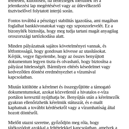
tételében, különösen, ha nehézségek merülnek fel a
jelentkezési lap megértésével vagy az útlevélkezelő
tisztviselővel folytatott interjú során.
Fontos továbbá a pénzügyi stabilitás igazolása, ami magában
foglalhat bankkivonatokat vagy egy szponzorlevelét. Ez a
bizonyíték biztosítja, hogy meg tudja tartani magát anyagilag
oroszországi tartózkodása alatt.
Minden pályázatnak sajátos követelményei vannak, és
létfontosságú, hogy gondosan kövesse az utasításokat.
Kérjük, vegye figyelembe, hogy az összes benyújtott
dokumentum legyen tiszta és olvasható, hogy biztosítsa a
pályázat hitelességét. Bármilyen eltérés késedelmet vagy
kedvezőtlen döntést eredményezhet a vízumával
kapcsolatban.
Miután kitöltötte a kérelmet és összegyűjtötte a támogató
dokumentumokat, azokat közvetlenül a hivatalos e-víza
portálon keresztül nyújthatja be. Benyújtás után a kérelmezők
gyakran ellenőrizhetik kérelmük státuszát, és e-mailt
kaphatnak a további kérdésekről vagy a vízumhatóság által
hozott döntésről.
Mielőtt utazni szeretne, győződjön meg róla, hogy
tájékozódott azokkal a feltételekkel kapcsolatban, amelyek a