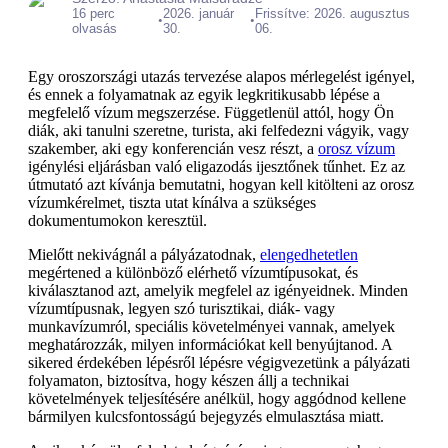
16 perc
2026. január
Frissítve: 2026. augusztus
•
•
olvasás
30.
06.
Egy oroszországi utazás tervezése alapos mérlegelést igényel,
és ennek a folyamatnak az egyik legkritikusabb lépése a
megfelelő vízum megszerzése. Függetlenül attól, hogy Ön
diák, aki tanulni szeretne, turista, aki felfedezni vágyik, vagy
szakember, aki egy konferencián vesz részt, a
orosz vízum
igénylési eljárásban való eligazodás ijesztőnek tűnhet. Ez az
útmutató azt kívánja bemutatni, hogyan kell kitölteni az orosz
vízumkérelmet, tiszta utat kínálva a szükséges
dokumentumokon keresztül.
Mielőtt nekivágnál a pályázatodnak,
elengedhetetlen
megértened a különböző elérhető vízumtípusokat, és
kiválasztanod azt, amelyik megfelel az igényeidnek. Minden
vízumtípusnak, legyen szó turisztikai, diák- vagy
munkavízumról, speciális követelményei vannak, amelyek
meghatározzák, milyen információkat kell benyújtanod. A
sikered érdekében lépésről lépésre végigvezetünk a pályázati
folyamaton, biztosítva, hogy készen állj a technikai
követelmények teljesítésére anélkül, hogy aggódnod kellene
bármilyen kulcsfontosságú bejegyzés elmulasztása miatt.