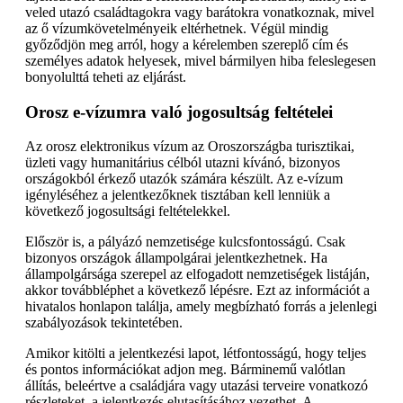
veled utazó családtagokra vagy barátokra vonatkoznak, mivel
az ő vízumkövetelményeik eltérhetnek. Végül mindig
győződjön meg arról, hogy a kérelemben szereplő cím és
személyes adatok helyesek, mivel bármilyen hiba feleslegesen
bonyolulttá teheti az eljárást.
Orosz e-vízumra való jogosultság feltételei
Az orosz elektronikus vízum az Oroszországba turisztikai,
üzleti vagy humanitárius célból utazni kívánó, bizonyos
országokból érkező utazók számára készült. Az e-vízum
igényléséhez a jelentkezőknek tisztában kell lenniük a
következő jogosultsági feltételekkel.
Először is, a pályázó nemzetisége kulcsfontosságú. Csak
bizonyos országok állampolgárai jelentkezhetnek. Ha
állampolgársága szerepel az elfogadott nemzetiségek listáján,
akkor továbbléphet a következő lépésre. Ezt az információt a
hivatalos honlapon találja, amely megbízható forrás a jelenlegi
szabályozások tekintetében.
Amikor kitölti a jelentkezési lapot, létfontosságú, hogy teljes
és pontos információkat adjon meg. Bárminemű valótlan
állítás, beleértve a családjára vagy utazási terveire vonatkozó
részleteket, a jelentkezés elutasításához vezethet. A