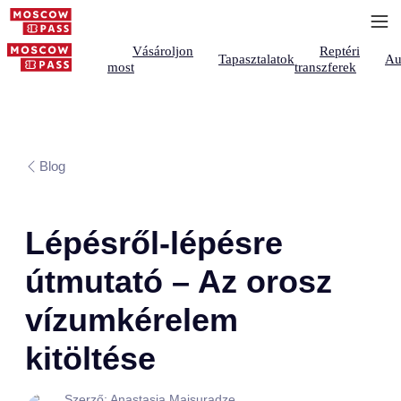
Vásároljon
Reptéri
Tapasztalatok
Au
most
transzferek
Blog
Lépésről-lépésre
útmutató – Az orosz
vízumkérelem
kitöltése
Szerző: Anastasia Maisuradze