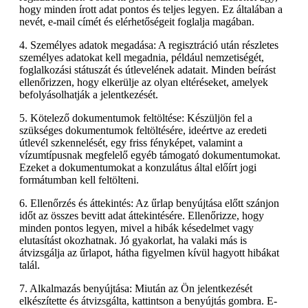
hogy minden írott adat pontos és teljes legyen. Ez általában a
nevét, e-mail címét és elérhetőségeit foglalja magában.
4. Személyes adatok megadása: A regisztráció után részletes
személyes adatokat kell megadnia, például nemzetiségét,
foglalkozási státuszát és útlevelének adatait. Minden beírást
ellenőrizzen, hogy elkerülje az olyan eltéréseket, amelyek
befolyásolhatják a jelentkezését.
5. Kötelező dokumentumok feltöltése: Készüljön fel a
szükséges dokumentumok feltöltésére, ideértve az eredeti
útlevél szkennelését, egy friss fényképet, valamint a
vízumtípusnak megfelelő egyéb támogató dokumentumokat.
Ezeket a dokumentumokat a konzulátus által előírt jogi
formátumban kell feltölteni.
6. Ellenőrzés és áttekintés: Az űrlap benyújtása előtt szánjon
időt az összes bevitt adat áttekintésére. Ellenőrizze, hogy
minden pontos legyen, mivel a hibák késedelmet vagy
elutasítást okozhatnak. Jó gyakorlat, ha valaki más is
átvizsgálja az űrlapot, hátha figyelmen kívül hagyott hibákat
talál.
7. Alkalmazás benyújtása: Miután az Ön jelentkezését
elkészítette és átvizsgálta, kattintson a benyújtás gombra. E-