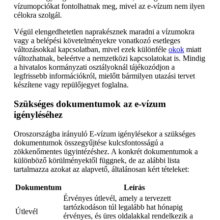
vízumopciókat fontolhatnak meg, mivel az e-vízum nem ilyen
célokra szolgál.
Végül elengedhetetlen naprakésznek maradni a vízumokra
vagy a belépési követelményekre vonatkozó esetleges
változásokkal kapcsolatban, mivel ezek különféle
okok
miatt
változhatnak, beleértve a nemzetközi kapcsolatokat is. Mindig
a hivatalos kormányzati osztályoknál tájékozódjon a
legfrissebb információkról, mielőtt bármilyen utazási tervet
készítene vagy repülőjegyet foglalna.
Szükséges dokumentumok az e-vízum
igényléséhez
Oroszországba irányuló E-vízum igénylésekor a szükséges
dokumentumok összegyűjtése kulcsfontosságú a
zökkenőmentes ügyintézéshez. A konkrét dokumentumok a
különböző körülményektől függnek, de az alábbi lista
tartalmazza azokat az alapvető, általánosan kért tételeket:
Dokumentum
Leírás
Érvényes útlevél, amely a tervezett
tartózkodáson túl legalább hat hónapig
Útlevél
érvényes, és üres oldalakkal rendelkezik a