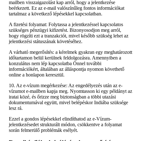
mailben visszaigazolást kap arról, hogy a jelentkezése
beérkezett. Ez az e-mail valószínűleg fontos információkat
tartalmaz a következő lépésekkel kapcsolatban.
A fizetési folyamat: Folytassa a jelentkezéssel kapcsolatos
szükséges pénzügyi kifizetést. Bizonyosodjon meg arról,
hogy rögzíti ezt a tranzakciót, mivel később szükség lehet az
jelentkezési státuszának követéséhez.
A várható megerősítés: a kérelmek gyakran egy meghatározott
időtartamon belül kerülnek feldolgozásra. Amennyiben a
konzulátus nem lép kapcsolatba Önnel további
információkért, általában az álláspontja nyomon követhető
online a honlapon keresztül.
10. Az e-vízum megérkezése: Az engedélyezés után az e-
vízumot e-mailben kapja meg. Nyomtasson ki egy példányt az
iratai közé, és őrizze meg biztonságban a többi utazási
dokumentumával együtt, mivel belépéskor Indiába szüksége
lesz rá.
Ezzel a gondos lépésekkel elindíthatod az e-Vízum-
jelentkezésedet strukturált módon, csökkentve a folyamat
során felmerülő problémák esélyét.