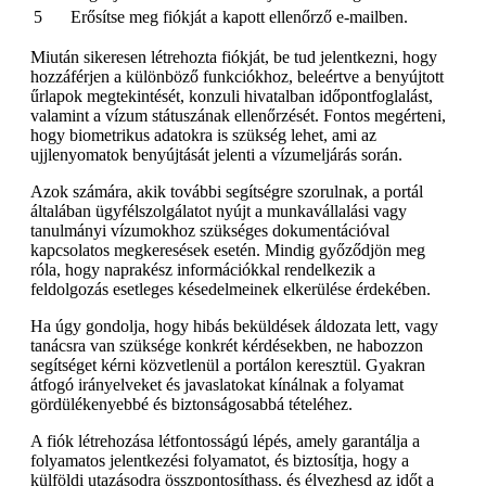
5
Erősítse meg fiókját a kapott ellenőrző e-mailben.
Miután sikeresen létrehozta fiókját, be tud jelentkezni, hogy
hozzáférjen a különböző funkciókhoz, beleértve a benyújtott
űrlapok megtekintését, konzuli hivatalban időpontfoglalást,
valamint a vízum státuszának ellenőrzését. Fontos megérteni,
hogy biometrikus adatokra is szükség lehet, ami az
ujjlenyomatok benyújtását jelenti a vízumeljárás során.
Azok számára, akik további segítségre szorulnak, a portál
általában ügyfélszolgálatot nyújt a munkavállalási vagy
tanulmányi vízumokhoz szükséges dokumentációval
kapcsolatos megkeresések esetén. Mindig győződjön meg
róla, hogy naprakész információkkal rendelkezik a
feldolgozás esetleges késedelmeinek elkerülése érdekében.
Ha úgy gondolja, hogy hibás beküldések áldozata lett, vagy
tanácsra van szüksége konkrét kérdésekben, ne habozzon
segítséget kérni közvetlenül a portálon keresztül. Gyakran
átfogó irányelveket és javaslatokat kínálnak a folyamat
gördülékenyebbé és biztonságosabbá tételéhez.
A fiók létrehozása létfontosságú lépés, amely garantálja a
folyamatos jelentkezési folyamatot, és biztosítja, hogy a
külföldi utazásodra összpontosíthass, és élvezhesd az időt a