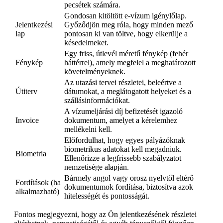
pecsétek számára.
Gondosan kitöltött e-vízum igénylőlap.
Jelentkezési
Győződjön meg róla, hogy minden mező
lap
pontosan ki van töltve, hogy elkerülje a
késedelmeket.
Egy friss, útlevél méretű fénykép (fehér
Fénykép
háttérrel), amely megfelel a meghatározott
követelményeknek.
Az utazási tervei részletei, beleértve a
Útiterv
dátumokat, a meglátogatott helyeket és a
szállásinformációkat.
A vízumeljárási díj befizetését igazoló
Invoice
dokumentum, amelyet a kérelemhez
mellékelni kell.
Előfordulhat, hogy egyes pályázóknak
biometrikus adatokat kell megadniuk.
Biometria
Ellenőrizze a legfrissebb szabályzatot
nemzetisége alapján.
Bármely angol vagy orosz nyelvtől eltérő
Fordítások (ha
dokumentumok fordítása, biztosítva azok
alkalmazható)
hitelességét és pontosságát.
Fontos megjegyezni, hogy az Ön jelentkezésének részletei