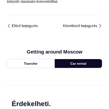
irányuló utazásaira koncentrálhat.
Előző bejegyzés
Következő bejegyzés
Getting around Moscow
Transfer
Car rental
Érdekelheti.