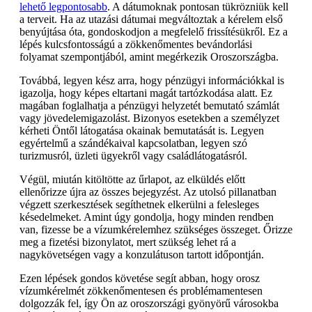
lehető legpontosabb
. A dátumoknak pontosan tükrözniük kell
a terveit. Ha az utazási dátumai megváltoztak a kérelem első
benyújtása óta, gondoskodjon a megfelelő frissítésükről. Ez a
lépés kulcsfontosságú a zökkenőmentes bevándorlási
folyamat szempontjából, amint megérkezik Oroszországba.
Továbbá, legyen kész arra, hogy pénzügyi információkkal is
igazolja, hogy képes eltartani magát tartózkodása alatt. Ez
magában foglalhatja a pénzügyi helyzetét bemutató számlát
vagy jövedelemigazolást. Bizonyos esetekben a személyzet
kérheti Öntől látogatása okainak bemutatását is. Legyen
egyértelmű a szándékaival kapcsolatban, legyen szó
turizmusról, üzleti ügyekről vagy családlátogatásról.
Végül, miután kitöltötte az űrlapot, az elküldés előtt
ellenőrizze újra az összes bejegyzést. Az utolsó pillanatban
végzett szerkesztések segíthetnek elkerülni a felesleges
késedelmeket. Amint úgy gondolja, hogy minden rendben
van, fizesse be a vízumkérelemhez szükséges összeget. Őrizze
meg a fizetési bizonylatot, mert szükség lehet rá a
nagykövetségen vagy a konzulátuson tartott időpontján.
Ezen lépések gondos követése segít abban, hogy orosz
vízumkérelmét zökkenőmentesen és problémamentesen
dolgozzák fel, így Ön az oroszországi gyönyörű városokba