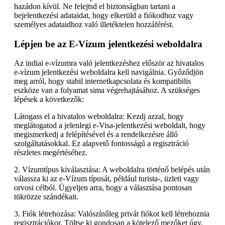
hazádon kívül. Ne felejtsd el biztonságban tartani a
bejelentkezési adataidat, hogy elkerüld a fiókodhoz vagy
személyes adataidhoz való illetéktelen hozzáférést.
Lépjen be az E-Vízum jelentkezési weboldalra
Az indiai e-vízumra való jelentkezéshez először az hivatalos
e-vízum jelentkezési weboldalra kell navigálnia. Győződjön
meg arról, hogy stabil internetkapcsolata és kompatibilis
eszköze van a folyamat sima végrehajtásához. A szükséges
lépések a következők:
Látogass el a hivatalos weboldalra: Kezdj azzal, hogy
meglátogatod a jelenlegi e-Visa-jelentkezési weboldalt, hogy
megismerkedj a felépítésével és a rendelkezésre álló
szolgáltatásokkal. Ez alapvető fontosságú a regisztráció
részletes megértéséhez.
2. Vízumtípus kiválasztása: A weboldalra történő belépés után
válassza ki az e-Vízum típusát, például turista-, üzleti vagy
orvosi célból. Ügyeljen arra, hogy a választása pontosan
tükrözze szándékait.
3. Fiók létrehozása: Valószínűleg privát fiókot kell létrehoznia
regisztrációkor. Töltse ki gondosan a kötelező mezőket úgy,