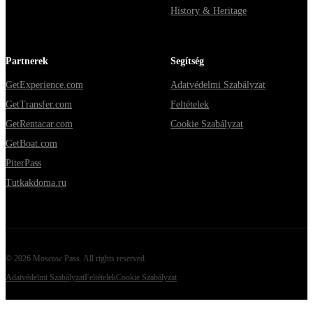
History & Heritage
Partnerek
Segítség
GetExperience.com
Adatvédelmi Szabályzat
GetTransfer.com
Feltételek
GetRentacar.com
Cookie Szabályzat
GetBoat.com
PiterPass
Tutkakdoma.ru
©
2026
Moscow Pass
. All rights reserved.
Adatvédelmi Szabályzat
Feltételek
Cookie Szabályzat