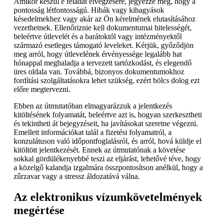
Amikor készül e feladat elvégzésére, jegyezze meg, hogy a
pontosság létfontosságú. Hibák vagy kihagyások
késedelmekhez vagy akár az Ön kérelmének elutasításához
vezethetnek. Ellenőriznie kell dokumentumai hitelességét,
beleértve útlevelét és a barátoktól vagy intézményektől
származó esetleges támogató leveleket. Kérjük, győződjön
meg arról, hogy útlevelének érvényessége legalább hat
hónappal meghaladja a tervezett tartózkodást, és elegendő
üres oldala van. Továbbá, bizonyos dokumentumokhoz
fordítási szolgáltatásokra lehet szükség, ezért bölcs dolog ezt
előre megtervezni.
Ebben az útmutatóban elmagyarázzuk a jelentkezés
kitöltésének folyamatát, beleértve azt is, hogyan szerkesztheti
és tekintheti át bejegyzéseit, ha javításokat szeretne végezni.
Emellett információkat talál a fizetési folyamatról, a
konzulátuson való időpontfoglalásról, és arról, hová küldje el
kitöltött jelentkezését. Ennek az útmutatónak a követése
sokkal gördülékenyebbé teszi az eljárást, lehetővé téve, hogy
a közelgő kalandja izgalmára összpontosítson anélkül, hogy a
zűrzavar vagy a stressz áldozatává válna.
Az elektronikus vízumkövetelmények
megértése