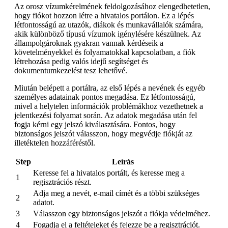
Az orosz vízumkérelmének feldolgozásához elengedhetetlen,
hogy fiókot hozzon létre a hivatalos portálon. Ez a lépés
létfontosságú az utazók, diákok és munkavállalók számára,
akik különböző típusú vízumok igénylésére készülnek. Az
állampolgároknak gyakran vannak kérdéseik a
követelményekkel és folyamatokkal kapcsolatban, a fiók
létrehozása pedig valós idejű segítséget és
dokumentumkezelést tesz lehetővé.
Miután belépett a portálra, az első lépés a nevének és egyéb
személyes adatainak pontos megadása. Ez létfontosságú,
mivel a helytelen információk problémákhoz vezethetnek a
jelentkezési folyamat során. Az adatok megadása után fel
fogja kérni egy jelszó kiválasztására. Fontos, hogy
biztonságos jelszót válasszon, hogy megvédje fiókját az
illetéktelen hozzáféréstől.
Step
Leírás
Keresse fel a hivatalos portált, és keresse meg a
1
regisztrációs részt.
Adja meg a nevét, e-mail címét és a többi szükséges
2
adatot.
3
Válasszon egy biztonságos jelszót a fiókja védelméhez.
4
Fogadja el a feltételeket és fejezze be a regisztrációt.