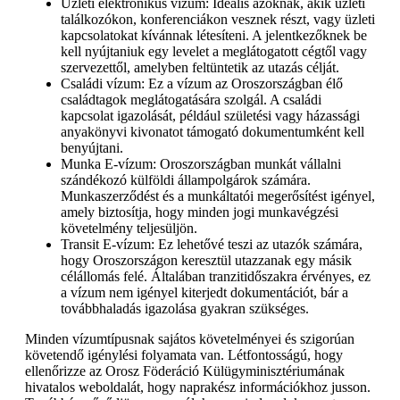
Üzleti elektronikus vízum: Ideális azoknak, akik üzleti
találkozókon, konferenciákon vesznek részt, vagy üzleti
kapcsolatokat kívánnak létesíteni. A jelentkezőknek be
kell nyújtaniuk egy levelet a meglátogatott cégtől vagy
szervezettől, amelyben feltüntetik az utazás célját.
Családi vízum: Ez a vízum az Oroszországban élő
családtagok meglátogatására szolgál. A családi
kapcsolat igazolását, például születési vagy házassági
anyakönyvi kivonatot támogató dokumentumként kell
benyújtani.
Munka E-vízum: Oroszországban munkát vállalni
szándékozó külföldi állampolgárok számára.
Munkaszerződést és a munkáltatói megerősítést igényel,
amely biztosítja, hogy minden jogi munkavégzési
követelmény teljesüljön.
Transit E-vízum: Ez lehetővé teszi az utazók számára,
hogy Oroszországon keresztül utazzanak egy másik
célállomás felé. Általában tranzitidőszakra érvényes, ez
a vízum nem igényel kiterjedt dokumentációt, bár a
továbbhaladás igazolása gyakran szükséges.
Minden vízumtípusnak sajátos követelményei és szigorúan
követendő igénylési folyamata van. Létfontosságú, hogy
ellenőrizze az Orosz Föderáció Külügyminisztériumának
hivatalos weboldalát, hogy naprakész információkhoz jusson.