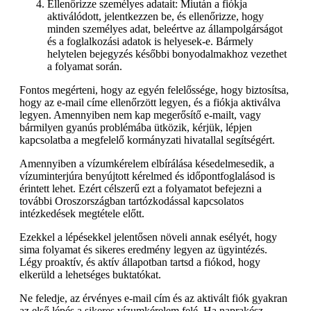
Ellenőrizze személyes adatait: Miután a fiókja
aktiválódott, jelentkezzen be, és ellenőrizze, hogy
minden személyes adat, beleértve az állampolgárságot
és a foglalkozási adatok is helyesek-e. Bármely
helytelen bejegyzés későbbi bonyodalmakhoz vezethet
a folyamat során.
Fontos megérteni, hogy az egyén felelőssége, hogy biztosítsa,
hogy az e-mail címe ellenőrzött legyen, és a fiókja aktiválva
legyen. Amennyiben nem kap megerősítő e-mailt, vagy
bármilyen gyanús problémába ütközik, kérjük, lépjen
kapcsolatba a megfelelő kormányzati hivatallal segítségért.
Amennyiben a vízumkérelem elbírálása késedelmesedik, a
vízuminterjúra benyújtott kérelmed és időpontfoglalásod is
érintett lehet. Ezért célszerű ezt a folyamatot befejezni a
további Oroszországban tartózkodással kapcsolatos
intézkedések megtétele előtt.
Ezekkel a lépésekkel jelentősen növeli annak esélyét, hogy
sima folyamat és sikeres eredmény legyen az ügyintézés.
Légy proaktív, és aktív állapotban tartsd a fiókod, hogy
elkerüld a lehetséges buktatókat.
Ne feledje, az érvényes e-mail cím és az aktivált fiók gyakran
az első lépés a sikeres vízumkérelem felé. Ha naprakész