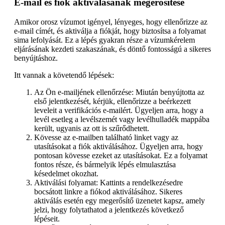
E-mail és fiók aktiválásának megerősítése
Amikor orosz vízumot igényel, lényeges, hogy ellenőrizze az
e-mail címét, és aktiválja a fiókját, hogy biztosítsa a folyamat
sima lefolyását. Ez a lépés gyakran része a vízumkérelem
eljárásának kezdeti szakaszának, és döntő fontosságú a sikeres
benyújtáshoz.
Itt vannak a követendő lépések:
Az Ön e-mailjének ellenőrzése: Miután benyújtotta az
első jelentkezését, kérjük, ellenőrizze a beérkezett
leveleit a verifikációs e-mailért. Ügyeljen arra, hogy a
levél esetleg a levélszemét vagy levélhulladék mappába
került, ugyanis az ott is szűrődhetett.
Kövesse az e-mailben található linket vagy az
utasításokat a fiók aktiválásához. Ügyeljen arra, hogy
pontosan kövesse ezeket az utasításokat. Ez a folyamat
fontos része, és bármelyik lépés elmulasztása
késedelmet okozhat.
Aktiválási folyamat: Kattints a rendelkezésedre
bocsátott linkre a fiókod aktiválásához. Sikeres
aktiválás esetén egy megerősítő üzenetet kapsz, amely
jelzi, hogy folytathatod a jelentkezés következő
lépéseit.