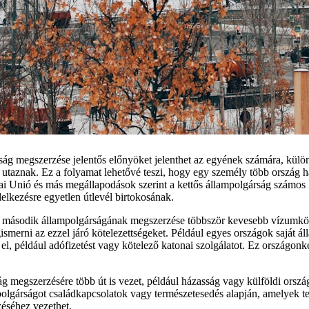
ág megszerzése jelentős előnyöket jelenthet az egyének számára, külö
 utaznak. Ez a folyamat lehetővé teszi, hogy egy személy több ország 
i Unió és más megállapodások szerint a kettős állampolgárság számos 
lkezésre egyetlen útlevél birtokosának.
második állampolgárságának megszerzése többször kevesebb vízumkötö
ismerni az ezzel járó kötelezettségeket. Például egyes országok saját á
el, például adófizetést vagy kötelező katonai szolgálatot. Ez országonk
 megszerzésére több út is vezet, például házasság vagy külföldi ország
olgárságot családkapcsolatok vagy természetesedés alapján, amelyek tel
éséhez vezethet.