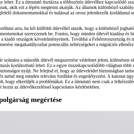
ny lehet. Ez a útmutató tisztázza a többszörös útlevélhez kapcsolódó sz
knak, akik ezt a lépést megtenni akarják. Az államok különböző szabál
gfelelő dokumentumokkal és tudással az orosz jelentkezők korlátlanul u
ordítani arra, ha két külföldi útlevéllel utazik, hogy a különböző jogh
ntumokat szerezzenek be. Fontos, hogy minden útlevél kiadása és hit
en a kiadó országok követelményeinek. Továbbá a Fehéroroszország és 
erése megakadályozhat potenciális nehézségeket a migrációs ellenőrzé
r számára a második útlevél megszerzése védelmet jelent, különösen o
tazás korlátozható lehet. Ez a egyre összekapcsolódóbb világban több ú
iztonságot nyújt. Ne felejtsd el, hogy az útleveleidet biztonságban tarts
s tartsd meg minden releváns fordítást és engedélyezést. A katonai ügy
ölt, hogy elkerüljék a problémákat. Ez a útmutató nem csak a felkészül
ít hozni az útlevélkezeléssel kapcsolatos kérdésekben.
polgárság megértése