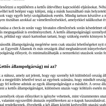
llenőrizni a repülőtéren a kettős útlevélhez kapcsolódó eljárásokat. Néh
véllel kell belépni vagy kilépni, míg a másik használható más helyzetek
sok vagy egyéb helyi szolgáltatások esetén. Mindig tartson készülve a m
en tisztában azokkal az vámellenőrzésekkel, amelyekkel találkozhat ér
tatása a check-in során vagy hivatalos ellenőrzések során késedelmet o
lás megtagadását is eredményezheti. A kettős állampolgárságú személye
en, például egy utazó kartonban tartani, hogy szükség esetén könnyen 
ásodik állampolgárság megértése nem csak utazási lehetőségeket nyit
Ha az Egyesült Államok és más országok által meghatározott irányelveke
mpolgárság előnyeit, és minimalizálhatják a nemzetközi utazások során fe
Kettős állampolgárság) mi az?
 a státusz, amely azt jelenti, hogy egy személy két különböző ország á
Ez a megjelölés lehetővé teszi az egyének számára, hogy mindkét ország
ogy fel kellene adniuk az egyik állampolgárságot a másikért. A orosz á
ni a kettős állampolgárságot, különösen utazás vagy költözés esetén m
személyek olyan előnyöket is igénybe vehetnek, mint vízummentes utaz
 valamint egyszerűbb átutazás repülőtereken az e-kapuk használatával.
ggal rendelkeznek, élvezhetik a két állam közötti kedvezőbb utazási sza