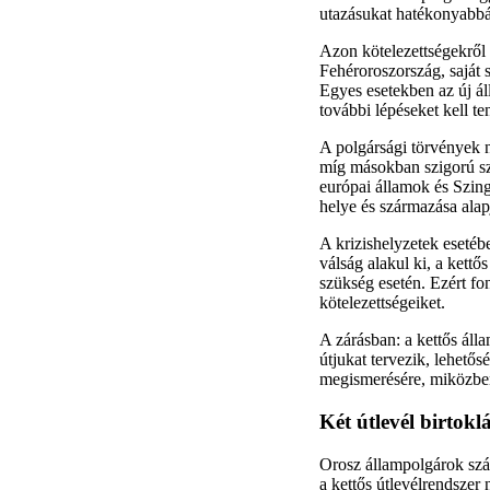
utazásukat hatékonyabbá 
Azon kötelezettségekről 
Fehéroroszország, saját 
Egyes esetekben az új ál
további lépéseket kell t
A polgársági törvények n
míg másokban szigorú sz
európai államok és Szing
helye és származása alap
A krizishelyzetek esetéb
válság alakul ki, a kett
szükség esetén. Ezért fo
kötelezettségeiket.
A zárásban: a kettős áll
útjukat tervezik, lehető
megismerésére, miközben
Két útlevél birtokl
Orosz állampolgárok szám
a kettős útlevélrendszer