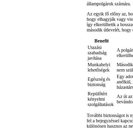
állampolgárok számára.
Az egyik fő előny az, h
hogy elhagyják vagy viss
így elkerülhetik a hossz
második útlevelét, hogy 
Benefit
Utazási
A polgár
szabadság
elkerülh
javítása
Munkahelyi
Második 
lehetőségek
nem szük
Egy adot
Egészség és
anélkül,
biztonság
házastár
Repülőtéri
Az út az
kényelmi
bevándor
szolgáltatások
További biztonságot is n
fel a bejegyzéssel kapcs
különösen hasznos az ne