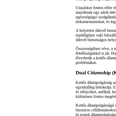
Utazáskor fontos előre e
utazóknak egy adott útle
egészségügyi szolgáltatá
dokumentumokat, és legy
A helytelen útlevél bemu
repülőgépre való felszál
útlevél biztonságos hely
Összességében véve, a m
felelősségekkel is jár. 
élvezhetik a kettős álla
problémákat.
Dual Citizenship (
Kettős állampolgárság az
egyidejűleg birtokolja. 
és előnyöket, anélkül, h
különösen fontos megérte
Kettős állampolgárságú 
bizonyos célállomásokra,
és izraeli állampolgársá