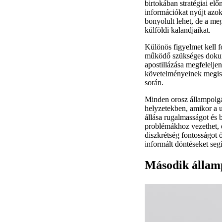
birtokában stratégiai elő
információkat nyújt azo
bonyolult lehet, de a me
külföldi kalandjaikat.
Különös figyelmet kell f
működő szükséges dokume
apostillázása megfelelj
követelményeinek megism
során.
Minden orosz állampolgá
helyzetekben, amikor a u
állása rugalmasságot és b
problémákhoz vezethet, é
diszkrétség fontosságot 
informált döntéseket seg
Második állam