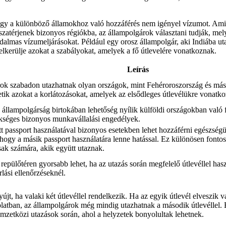
ogy a különböző államokhoz való hozzáférés nem igényel vízumot. Ami
zatérjenek bizonyos régiókba, az állampolgárok választani tudják, mely
adalmas vízumeljárásokat. Például egy orosz állampolgár, aki Indiába uta
elkerülje azokat a szabályokat, amelyek a fő útlevelére vonatkoznak.
Leírás
ok szabadon utazhatnak olyan országok, mint Fehéroroszország és más
etik azokat a korlátozásokat, amelyek az elsődleges útlevélükre vonatk
állampolgárság birtokában lehetőség nyílik külföldi országokban való f
séges bizonyos munkavállalási engedélyek.
t passport használatával bizonyos esetekben lehet hozzáférni egészségü
 hogy a másik passport használatára lenne hatással. Ez különösen fontos
sak számára, akik együtt utaznak.
 repülőtéren gyorsabb lehet, ha az utazás során megfelelő útlevéllel has
lási ellenőrzéseknél.
yújt, ha valaki két útlevéllel rendelkezik. Ha az egyik útlevél elveszi
olatban, az állampolgárok még mindig utazhatnak a második útlevéllel.
mzetközi utazások során, ahol a helyzetek bonyolultak lehetnek.