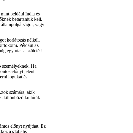
 mint például India és
őknek betartaniuk kell.
ő állampolgárságot, vagy
ot korlátozás nélkül,
rtokolni. Például az
íg egy utas a születési
dó személyeknek. Ha
ontos előnyt jelent
erni jogukat és
 Azok számára, akik
 és különböző kultúrák
zámos előnyt nyújthat. Ez
zköz a globális