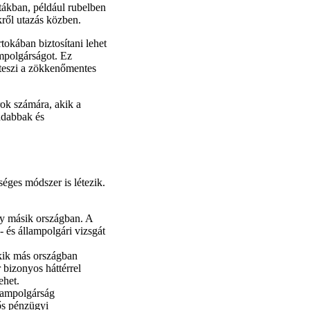
ákban, például rubelben
kről utazás közben.
tokában biztosítani lehet
ampolgárságot. Ez
 teszi a zökkenőmentes
rok számára, akik a
badabbak és
éges módszer is létezik.
egy másik országban. A
- és állampolgári vizsgát
kik más országban
 bizonyos háttérrel
ehet.
llampolgárság
ős pénzügyi