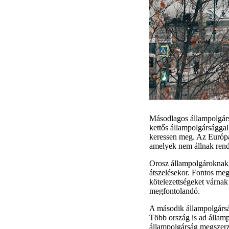
Másodlagos állampolgárs
kettős állampolgársággal
keressen meg. Az Európa
amelyek nem állnak rende
Orosz állampolgároknak 
átszelésekor. Fontos meg
kötelezettségeket várnak 
megfontolandó.
A második állampolgárság
Több ország is ad államp
állampolgárság megszerz