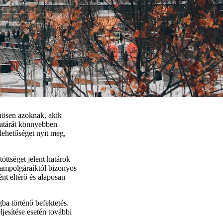
nösen azoknak, akik
határát könnyebben
lehetőséget nyit meg,
ttséget jelent határok
llampolgáraiktól bizonyos
ént eltérő és alaposan
ba történő befektetés.
jesítése esetén további