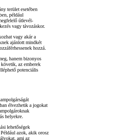
ány terület esetében
ben, például
egfelelő útlevél-
kezés vagy távozáskor.
kozhat vagy akár a
knek ajánlott mindkét
hozzáférhessenek hozzá.
 meg, hanem bizonyos
t követik, az emberek
lléphető potenciális
llampolgárságát
ban élvezhetik a jogokat
llampolgároknak
ás helyekre.
ási lehetőségek
 Például azok, akik orosz
bályokat, ami az