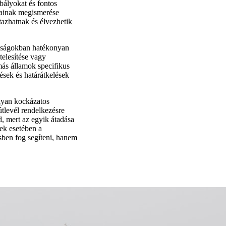
abályokat és fontos
yainak megismerése
tazhatnak és élvezhetik
atóságokban hatékonyan
elesítése vagy
más államok specifikus
sek és határátkelések
lyan kockázatos
tlevél rendelkezésre
d, mert az egyik átadása
ek esetében a
ésben fog segíteni, hanem