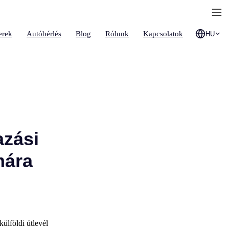
erek
Autóbérlés
Blog
Rólunk
Kapcsolatok
HU
azási
mára
ülföldi útlevél