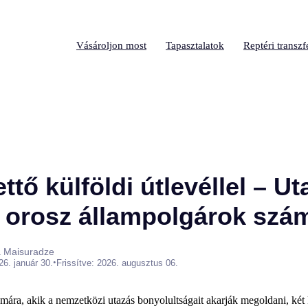
Vásároljon most
Tapasztalatok
Reptéri transzf
ttő külföldi útlevéllel – Ut
 orosz állampolgárok szá
a Maisuradze
•
26. január 30.
Frissítve: 2026. augusztus 06.
ára, akik a nemzetközi utazás bonyolultságait akarják megoldani, két k