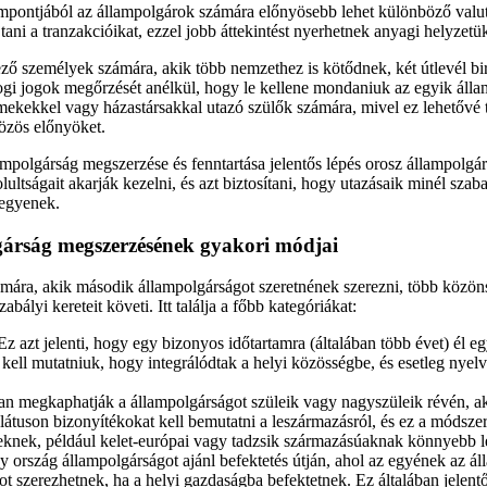
pontjából az állampolgárok számára előnyösebb lehet különböző valut
ni a tranzakcióikat, ezzel jobb áttekintést nyerhetnek anyagi helyzetü
ző személyek számára, akik több nemzethez is kötődnek, két útlevél bir
jogi jogok megőrzését anélkül, hogy le kellene mondaniuk az egyik áll
mekekkel vagy házastársakkal utazó szülők számára, mivel ez lehetővé
közös előnyöket.
mpolgárság megszerzése és fenntartása jelentős lépés orosz állampolgá
ultságait akarják kezelni, és azt biztosítani, hogy utazásaik minél sza
legyenek.
árság megszerzésének gyakori módjai
mára, akik második állampolgárságot szeretnének szerezni, több közöns
abályi kereteit követi. Itt találja a főbb kategóriákat:
z azt jelenti, hogy egy bizonyos időtartamra (általában több évet) él 
kell mutatniuk, hogy integrálódtak a helyi közösségbe, és esetleg nyelv
n megkaphatják a állampolgárságot szüleik vagy nagyszüleik révén, a
látuson bizonyítékokat kell bemutatni a leszármazásról, és ez a módszer
knek, például kelet-európai vagy tadzsik származásúaknak könnyebb l
 ország állampolgárságot ajánl befektetés útján, ahol az egyének az á
t szerezhetnek, ha a helyi gazdaságba befektetnek. Ez általában jelent