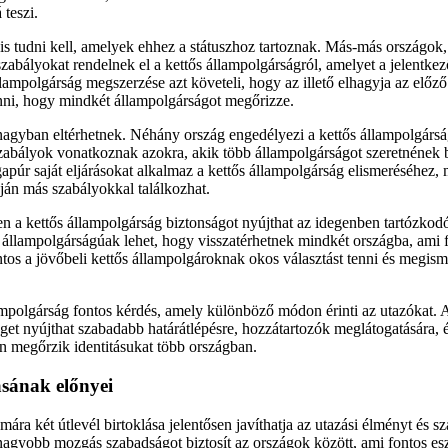
teszi.
is tudni kell, amelyek ehhez a státuszhoz tartoznak. Más-más országok,
szabályokat rendelnek el a kettős állampolgárságról, amelyet a jelentkez
lampolgárság megszerzése azt követeli, hogy az illető elhagyja az előz
enni, hogy mindkét állampolgárságot megőrizze.
agyban eltérhetnek. Néhány ország engedélyezi a kettős állampolgárság
abályok vonatkoznak azokra, akik több állampolgárságot szeretnének bi
apúr saját eljárásokat alkalmaz a kettős állampolgárság elismeréséhez, m
ján más szabályokkal találkozhat.
en a kettős állampolgárság biztonságot nyújthat az idegenben tartózko
ős állampolgárságúak lehet, hogy visszatérhetnek mindkét országba, ami f
ntos a jövőbeli kettős állampolgároknak okos választást tenni és megism
ampolgárság fontos kérdés, amely különböző módon érinti az utazókat.
séget nyújthat szabadabb határátlépésre, hozzátartozók meglátogatására,
 megőrzik identitásukat több országban.
ásának előnyei
ára két útlevél birtoklása jelentősen javíthatja az utazási élményt és s
 nagyobb mozgás szabadságot biztosít az országok között, ami fontos es