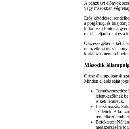
A pénzügyi előnyök szem
vagy másokban végrehajta
Erős kötődéssel rendelke
a polgárjogi és tulajdon
különösen fontos a gyer
utazási eljárásokat és a 
Összességében a két álla
nemzetközi utazás bonyol
korlátozásmentesebbek 
Második állampolg
Orosz állampolgárok szá
Minden eljárás saját jogsz
Természetesedés: E
jelentkezőknek be 
is kell tennieük.
Leszármazás: Soka
születtek. A konzu
rendelkező embere
Befektetés: Néhány
megszerzésére jogo