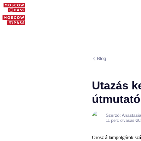
Blog
Utazás ke
útmutató
Szerző: Anastasi
•
11 perc olvasás
20
Orosz állampolgárok szám