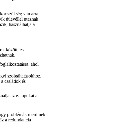
kor szükség van arra,
ik útlevéllel utaznak,
zik, használhatja a
ok között, és
ozhatnak.
oglalkoztatásra, ahol
gyi szolgáltatásokhoz,
 a családok és
ználja az e-kapukat a
k vagy problémák merülnek
 Ez a redundancia