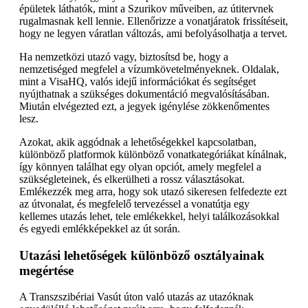
épületek láthatók, mint a Szurikov műveiben, az útitervnek
rugalmasnak kell lennie. Ellenőrizze a vonatjáratok frissítéseit,
hogy ne legyen váratlan változás, ami befolyásolhatja a tervet.
Ha nemzetközi utazó vagy, biztosítsd be, hogy a
nemzetiséged megfelel a vízumkövetelményeknek. Oldalak,
mint a VisaHQ, valós idejű információkat és segítséget
nyújthatnak a szükséges dokumentáció megvalósításában.
Miután elvégezted ezt, a jegyek igénylése zökkenőmentes
lesz.
Azokat, akik aggódnak a lehetőségekkel kapcsolatban,
különböző platformok különböző vonatkategóriákat kínálnak,
így könnyen találhat egy olyan opciót, amely megfelel a
szükségleteinek, és elkerülheti a rossz választásokat.
Emlékezzék meg arra, hogy sok utazó sikeresen felfedezte ezt
az útvonalat, és megfelelő tervezéssel a vonatútja egy
kellemes utazás lehet, tele emlékekkel, helyi találkozásokkal
és egyedi emlékképekkel az út során.
Utazási lehetőségek különböző osztályainak
megértése
A Transzszibériai Vasút úton való utazás az utazóknak