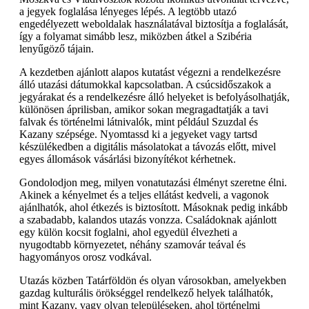
a jegyek foglalása lényeges lépés. A legtöbb utazó
engedélyezett weboldalak használatával biztosítja a foglalását,
így a folyamat simább lesz, miközben átkel a Szibéria
lenyűgöző tájain.
A kezdetben ajánlott alapos kutatást végezni a rendelkezésre
álló utazási dátumokkal kapcsolatban. A csúcsidőszakok a
jegyárakat és a rendelkezésre álló helyeket is befolyásolhatják,
különösen áprilisban, amikor sokan megragadtatják a tavi
falvak és történelmi látnivalók, mint például Szuzdal és
Kazany szépsége. Nyomtassd ki a jegyeket vagy tartsd
készülékedben a digitális másolatokat a távozás előtt, mivel
egyes állomások vásárlási bizonyítékot kérhetnek.
Gondolodjon meg, milyen vonatutazási élményt szeretne élni.
Akinek a kényelmet és a teljes ellátást kedveli, a vagonok
ajánlhatók, ahol étkezés is biztosított. Másoknak pedig inkább
a szabadabb, kalandos utazás vonzza. Családoknak ajánlott
egy külön kocsit foglalni, ahol egyedül élvezheti a
nyugodtabb környezetet, néhány szamovár teával és
hagyományos orosz vodkával.
Utazás közben Tatárföldön és olyan városokban, amelyekben
gazdag kulturális örökséggel rendelkező helyek találhatók,
mint Kazany, vagy olyan településeken, ahol történelmi