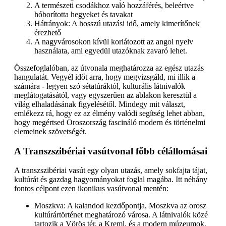
A természeti csodákhoz való hozzáférés, beleértve
hóborította hegyeket és tavakat
Hátrányok: A hosszú utazási idő, amely kimerítőnek
érezhető
A nagyvárosokon kívül korlátozott az angol nyelv
használata, ami egyedül utazóknak zavaró lehet.
Összefoglalóban, az útvonala meghatározza az egész utazás
hangulatát. Vegyél időt arra, hogy megvizsgáld, mi illik a
számára - legyen szó sétatúráktól, kulturális látnivalók
meglátogatásától, vagy egyszerűen az ablakon keresztül a
világ elhaladásának figyelésétől. Mindegy mit választ,
emlékezz rá, hogy ez az élmény valódi segítség lehet abban,
hogy megértsed Oroszország fascináló modern és történelmi
elemeinek szövetségét.
A Transzszibériai vasútvonal főbb célállomásai
A transzszibériai vasút egy olyan utazás, amely sokfajta tájat,
kultúrát és gazdag hagyományokat foglal magába. Itt néhány
fontos célpont ezen ikonikus vasútvonal mentén:
Moszkva: A kalandod kezdőpontja, Moszkva az orosz
kultúrártörténet meghatározó városa. A látnivalók közé
tartozik a Vörös tér, a Kreml, és a modern múzeumok.