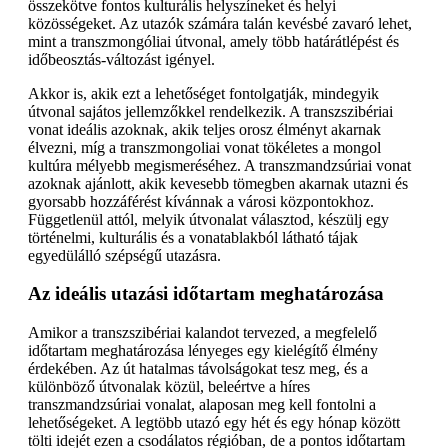
összekötve fontos kulturális helyszíneket és helyi
közösségeket. Az utazók számára talán kevésbé zavaró lehet,
mint a transzmongóliai útvonal, amely több határátlépést és
időbeosztás-változást igényel.
Akkor is, akik ezt a lehetőséget fontolgatják, mindegyik
útvonal sajátos jellemzőkkel rendelkezik. A transzszibériai
vonat ideális azoknak, akik teljes orosz élményt akarnak
élvezni, míg a transzmongoliai vonat tökéletes a mongol
kultúra mélyebb megismeréséhez. A transzmandzsúriai vonat
azoknak ajánlott, akik kevesebb tömegben akarnak utazni és
gyorsabb hozzáférést kívánnak a városi központokhoz.
Függetlenül attól, melyik útvonalat választod, készülj egy
történelmi, kulturális és a vonatablakból látható tájak
egyedülálló szépségű utazásra.
Az ideális utazási időtartam meghatározása
Amikor a transzszibériai kalandot tervezed, a megfelelő
időtartam meghatározása lényeges egy kielégítő élmény
érdekében. Az út hatalmas távolságokat tesz meg, és a
különböző útvonalak közül, beleértve a híres
transzmandzsúriai vonalat, alaposan meg kell fontolni a
lehetőségeket. A legtöbb utazó egy hét és egy hónap között
tölti idejét ezen a csodálatos régióban, de a pontos időtartam