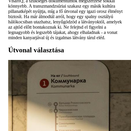
VisaHQ, a szükséges dokumentumok megszerzése sokkal
könnyebb. A transzmandzsúriai szakasz egy másik kultúra
pillanatképét nyújtja, míg a fő útvonal egy igazi orosz élményt
biztosít. Ha már álmodtál arról, hogy egy spalny osztályú
hálókocsiban utazhatsz, lenyűgödzöd a látványoktól, amelyek
az ajtód előtt bontakoznak ki. Ne felejtsd el figyelni a
legnagyobb és legszebb tájakat, ahogy elhaladnak - a vonat
minden kanyarjával új és izgalmas látvány tárul eléd.
Útvonal választása