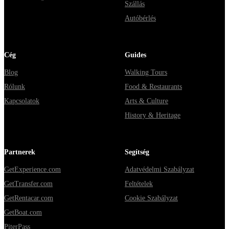
Szállás
Autóbérlés
Cég
Guides
Blog
Walking Tours
Rólunk
Food & Restaurants
Kapcsolatok
Arts & Culture
History & Heritage
Partnerek
Segítség
GetExperience.com
Adatvédelmi Szabályzat
GetTransfer.com
Feltételek
GetRentacar.com
Cookie Szabályzat
GetBoat.com
PiterPass