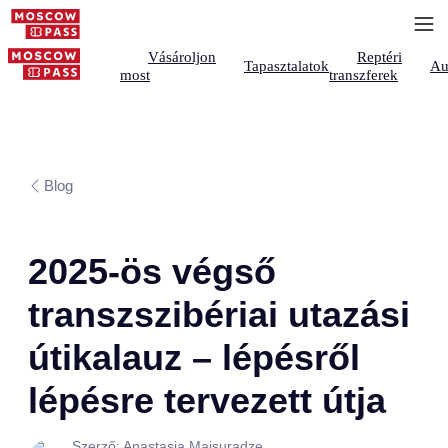
Vásároljon
Reptéri
Tapasztalatok
Au
most
transzferek
Blog
2025-ös végső
transzszibériai utazási
útikalauz – lépésről
lépésre tervezett útja
Szerző: Anastasia Maisuradze