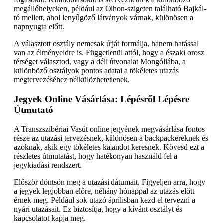
megállóhelyeken, például az Olhon-szigeten található Bajkál-
tó mellett, ahol lenyűgöző látványok várnak, különösen a
napnyugta előtt.
A választott osztály nemcsak útját formálja, hanem hatással
van az élményeidre is. Függetlenül attól, hogy a északi orosz
térséget választod, vagy a déli útvonalat Mongóliába, a
különböző osztályok pontos adatai a tökéletes utazás
megtervezéséhez nélkülözhetetlenek.
Jegyek Online Vásárlása: Lépésről Lépésre
Útmutató
A Transzszibériai Vasút online jegyének megvásárlása fontos
része az utazási tervezésnek, különösen a backpackereknek és
azoknak, akik egy tökéletes kalandot keresnek. Kövesd ezt a
részletes útmutatást, hogy hatékonyan használd fel a
jegykiadási rendszert.
Először döntsön meg a utazási dátumait. Figyeljen arra, hogy
a jegyek legjobban előre, néhány hónappal az utazás előtt
érnek meg. Például sok utazó áprilisban kezd el tervezni a
nyári utazásait. Ez biztosítja, hogy a kívánt osztályt és
kapcsolatot kapja meg.