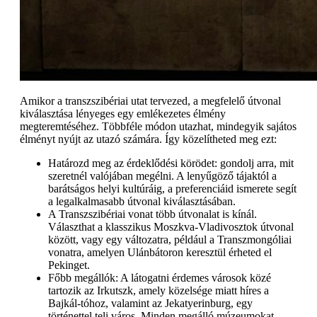
Amikor a transzszibériai utat tervezed, a megfelelő útvonal
kiválasztása lényeges egy emlékezetes élmény
megteremtéséhez. Többféle módon utazhat, mindegyik sajátos
élményt nyújt az utazó számára. Így közelítheted meg ezt:
Határozd meg az érdeklődési körödet: gondolj arra, mit
szeretnél valójában megélni. A lenyűgöző tájaktól a
barátságos helyi kultúráig, a preferenciáid ismerete segít
a legalkalmasabb útvonal kiválasztásában.
A Transzszibériai vonat több útvonalat is kínál.
Választhat a klasszikus Moszkva-Vladivosztok útvonal
között, vagy egy változatra, például a Transzmongóliai
vonatra, amelyen Ulánbátoron keresztül érheted el
Pekinget.
Főbb megállók: A látogatni érdemes városok közé
tartozik az Irkutszk, amely közelsége miatt híres a
Bajkál-tóhoz, valamint az Jekatyerinburg, egy
történettel teli város. Minden megálló múzeumokat,