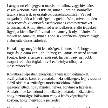
Látogasson el bejegyzett utazási irodaihoz vagy hivatalos
vasúti weboldalakra. Oldalak, mint a Fortuna, könnyűvé
teszik a jegyárak és osztályok összehasonlítását. Vegyél
magadnak időt a lehetőségek megtekintésére, mivel minden
összeköttetés különböző osztályokat és komfortszinteket
tartalmazhat. Amíg áttekinted a rendelkezésre álló jegyeket,
figyelj a kiemelkedő útvonalakra, amelyek olyan látnivalók
mellett haladnak el, mint a Tobolszk történelmi épületei vagy
a Buryatia díszes sírhelyei.
Ha talál egy megfelelő lehetőséget, kattintson rá, hogy a
foglalási oldalra kerüljön. Itt meg kell adnia az utazó adatait.
Fontos, hogy értesítse a rendszert, ha párt vagy nagyobb
csoport számára foglal, mivel ez befolyásolhatja a
üléselrendezését.
Következő lépésben ellenőrizd a választott dátumokat,
osztályokat és konkrét vonatokat. Ha szükséges, lépj vissza az
előző oldalra a szükséges módosításokhoz. Miután
megerősítetted, hogy minden helyes, folytasd a fizetéssel.
Általában be kell adnod a hitelkártya-adatokat. Biztosítsd,
hogy biztonságos hálózaton vagy a lépés végrehajtása
közben, hogy megvédd a pénzedet.