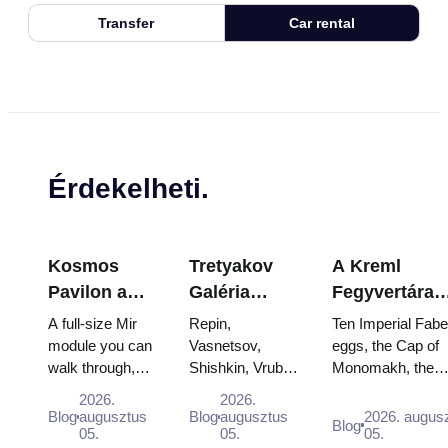
Transfer
Car rental
Érdekelheti.
Kosmos
Tretyakov
A Kreml
Pavilon a
Galéria
Fegyvertára
VDNKh-ban:
remekművei:
Kincsei:
A full-size Mir
Repin,
Ten Imperial Fab
Oroszország
Azok a
Fabergé-tojá
module you can
Vasnetsov,
eggs, the Cap of
walk through,
Shishkin, Vrubel,
Monomakh, the
legnagyobb
festmények,
Trónok és
the Energia–
Serov and
double throne of 
űrkutató
amelyek
Koronázási
2026.
2026.
Buran model,
Surikov — the
boy tsars and the
Blog
augusztus
Blog
augusztus
2026. augus
kiállításán
miatt
Palástok
Blog
scorched
05.
works that stop
05.
coronation dress 
05.