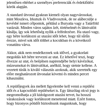
jelentősen eltérhet a személyes preferenciák és érdeklődési
körök alapján.
A standard útvonal gyakran kiemeli olyan nagyvárosokat,
mint Moszkva, Irkutszk és Vladivosztok, de ne alábecsülje a
kevésbé ismert célpontok, például a Buryatia vagy a Tatárföld
varázsát. Minden város sajátos ízét, történelmét és látnivalóit
kínálja, így sok lehetőség nyílik a felfedezésre. Ha utazó vagy,
egy hétre korlátozni az utazási időt lehet, hogy túl sűrűn
érezze, mivel sok időt tölthet a kocsikban és a következő
vonatútra várva.
Akkor, akik nem rendelkeznek sok idővel, a gyakorlati
megoldás két hétre tervezni az utat. Ez lehetővé teszi, hogy
élvezze az utat, és beépítsen napirendjébe helyi kávézókat,
múzeumokat és látnivalókat, anélkül, hogy sietnie kellene. A
vezetett túrák is kiváló választás azoknak, akik szeretnék egy
előre meghatározott útvonalat követni és minden percet
kihasználni.
A repülőjegyek ára mellett figyelembe kell venni a repülési
időt és a kapcsolódó repüléseket is. Egy látszólag olcsó jegy is
megromolhatja a jól kidolgozott utazási tervet, ha hosszú
várakozások vagy korlátozott menetrend miatt. Ezért fontos,
hogy bizonyos pótidőt biztosítsunk magunknak, hogy