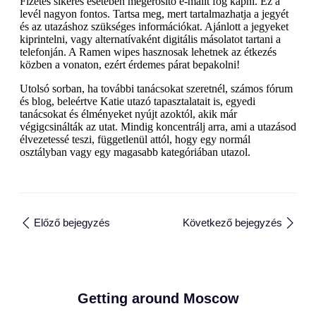
Fizetés sikeres esetében megerősítő e-mailt fog kapni. Ez a
levél nagyon fontos. Tartsa meg, mert tartalmazhatja a jegyét
és az utazáshoz szükséges információkat. Ajánlott a jegyeket
kiprintelni, vagy alternatívaként digitális másolatot tartani a
telefonján. A Ramen wipes hasznosak lehetnek az étkezés
közben a vonaton, ezért érdemes párat bepakolni!
Utolsó sorban, ha további tanácsokat szeretnél, számos fórum
és blog, beleértve Katie utazó tapasztalatait is, egyedi
tanácsokat és élményeket nyújt azoktól, akik már
végigcsinálták az utat. Mindig koncentrálj arra, ami a utazásod
élvezetessé teszi, függetlenül attól, hogy egy normál
osztályban vagy egy magasabb kategóriában utazol.
Előző bejegyzés
Következő bejegyzés
Getting around Moscow