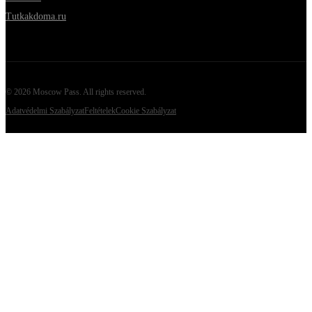
Tutkakdoma.ru
©
2026
Moscow Pass
. All rights reserved.
Adatvédelmi Szabályzat
Feltételek
Cookie Szabályzat