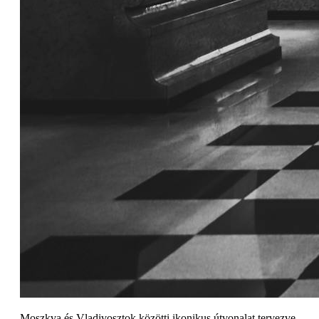
Moszkva és Vladivosztok közötti ikonikus útvonalat tervezve,