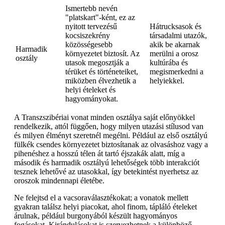
Ismertebb nevén
"platskart"-ként, ez az
nyitott tervezésű
Hátrucksasok és
kocsiszekrény
társadalmi utazók,
közösségesebb
akik be akarnak
Harmadik
környezetet biztosít. Az
merülni a orosz
osztály
utasok megosztják a
kultúrába és
térüket és történeteiket,
megismerkedni a
miközben élvezhetik a
helyiekkel.
helyi ételeket és
hagyományokat.
A Transzszibériai vonat minden osztálya saját előnyökkel
rendelkezik, attól függően, hogy milyen utazási stílusod van
és milyen élményt szeretnél megélni. Például az első osztályú
fülkék csendes környezetet biztosítanak az olvasáshoz vagy a
pihenéshez a hosszú télen át tartó éjszakák alatt, míg a
második és harmadik osztályú lehetőségek több interakciót
tesznek lehetővé az utasokkal, így betekintést nyerhetsz az
oroszok mindennapi életébe.
Ne felejtsd el a vacsoraválasztékokat; a vonatok mellett
gyakran találsz helyi piacokat, ahol finom, tápláló ételeket
árulnak, például burgonyából készült hagyományos
fogásokat. Kirándulásokat is szervezhetnek a különböző