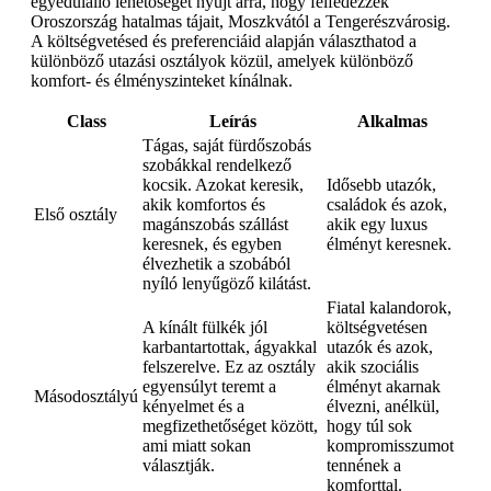
egyedülálló lehetőséget nyújt arra, hogy felfedezzék
Oroszország hatalmas tájait, Moszkvától a Tengerészvárosig.
A költségvetésed és preferenciáid alapján választhatod a
különböző utazási osztályok közül, amelyek különböző
komfort- és élményszinteket kínálnak.
Class
Leírás
Alkalmas
Tágas, saját fürdőszobás
szobákkal rendelkező
kocsik. Azokat keresik,
Idősebb utazók,
akik komfortos és
családok és azok,
Első osztály
magánszobás szállást
akik egy luxus
keresnek, és egyben
élményt keresnek.
élvezhetik a szobából
nyíló lenyűgöző kilátást.
Fiatal kalandorok,
A kínált fülkék jól
költségvetésen
karbantartottak, ágyakkal
utazók és azok,
felszerelve. Ez az osztály
akik szociális
egyensúlyt teremt a
élményt akarnak
Másodosztályú
kényelmet és a
élvezni, anélkül,
megfizethetőséget között,
hogy túl sok
ami miatt sokan
kompromisszumot
választják.
tennének a
komforttal.