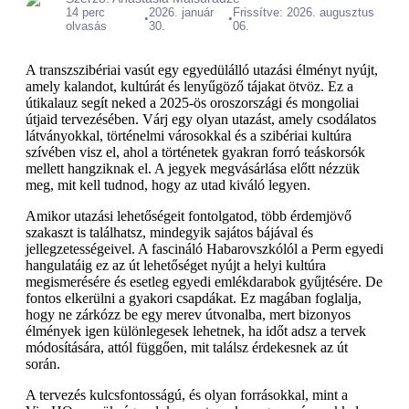
14 perc
2026. január
Frissítve: 2026. augusztus
•
•
olvasás
30.
06.
A transzszibériai vasút egy egyedülálló utazási élményt nyújt,
amely kalandot, kultúrát és lenyűgöző tájakat ötvöz. Ez a
útikalauz segít neked a 2025-ös oroszországi és mongoliai
útjaid tervezésében. Várj egy olyan utazást, amely csodálatos
látványokkal, történelmi városokkal és a szibériai kultúra
szívében visz el, ahol a történetek gyakran forró teáskorsók
mellett hangziknak el. A jegyek megvásárlása előtt nézzük
meg, mit kell tudnod, hogy az utad kiváló legyen.
Amikor utazási lehetőségeit fontolgatod, több érdemjövő
szakaszt is találhatsz, mindegyik sajátos bájával és
jellegzetességeivel. A fascináló Habarovszkólól a Perm egyedi
hangulatáig ez az út lehetőséget nyújt a helyi kultúra
megismerésére és esetleg egyedi emlékdarabok gyűjtésére. De
fontos elkerülni a gyakori csapdákat. Ez magában foglalja,
hogy ne zárkózz be egy merev útvonalba, mert bizonyos
élmények igen különlegesek lehetnek, ha időt adsz a tervek
módosítására, attól függően, mit találsz érdekesnek az út
során.
A tervezés kulcsfontosságú, és olyan forrásokkal, mint a