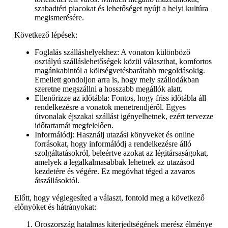
szabadtéri piacokat és lehetőséget nyújt a helyi kultúra
megismerésére.
Következő lépések:
Foglalás szálláshelyekhez: A vonaton különböző
osztályú szálláslehetőségek közül választhat, komfortos
magánkabintól a költségvetésbarátabb megoldásokig.
Emellett gondoljon arra is, hogy mely szállodákban
szeretne megszállni a hosszabb megállók alatt.
Ellenőrizze az időtábla: Fontos, hogy friss időtábla áll
rendelkezésre a vonatok menetrendjéről. Egyes
útvonalak éjszakai szállást igényelhetnek, ezért tervezze
időtartamát megfelelően.
Informálódj: Használj utazási könyveket és online
forrásokat, hogy informálódj a rendelkezésre álló
szolgáltatásokról, beleértve azokat az légitársaságokat,
amelyek a legalkalmasabbak lehetnek az utazásod
kezdetére és végére. Ez megóvhat téged a zavaros
átszállásoktól.
Előtt, hogy véglegesíted a választ, fontold meg a következő
előnyöket és hátrányokat:
Oroszország hatalmas kiterjedtségének merész élménye