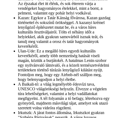
Az éjszakai élet itt élénk, és sok étterem várja a
vendégeket hagyományos ételekkel, mint a borst, a
pelmeni, valamint egy pohár helyi vodkával.
Kazan: Egykor a Tatár Kánság fővárosa, Kazan gazdag
történettel és sokszínű örökséggel. A kazanyi krémel
lenyűgöző építészetet mutat be, és a város híres
kulturális fesztiváljairól. Tölts el néhány időt a
helyiekkel, akik gyakran samovárból isznak teát, és
tanulj meg valamit a orosz és tatár hagyományok
keverékéről.
Ulan-Ude: Ez a megálló híres egyedi kulturális
keverékéről, amely több nemzetiség hatását viseli
magán, köztük a burjátokét. A hatalmas Lenin-szobor
egy nyilvánvaló látnivaló, és a közeli természetvédelmi
területeken történő túrázás lenyűgöző kilátást nyújt.
Fontoljon meg, hogy egy Airbnb-nél szálljon meg,
hogy belenyugodjon a helyi életbe.
A Baikali-tó: a világ legmélyebb édesvízi tava,
UNESCO világörökségi helyszín. Élvezze a végtelen
túra lehetőségeket, valamint a helyi vadállatokat
megfigyelni. A tél folyamán a tó befagy, létrehozva egy
gyönyörű, majdnem másvilági tájat, amelyet sok utazó
szeretett volna videóra rögzíteni.
Irkutszk: A járat fontos állomása, Irkutszkot gyakran
"Szibéria Párizsának" nevezik. A város luxusos