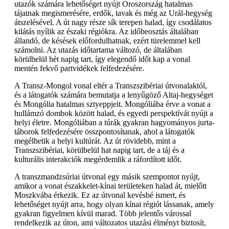
utazók számára lehetőséget nyújt Oroszország hatalmas
tájainak megismerésére, erdők, tavak és még az Urál-hegység
átszelésével. A út nagy része sík terepen halad, így csodálatos
kilátás nyílik az északi régiókra. Az időbeosztás általában
állandó, de késések előfordulhatnak, ezért türelemmel kell
számolni. Az utazás időtartama változó, de általában
körülbelül hét napig tart, így elegendő időt kap a vonal
mentén fekvő partvidékek felfedezésére.
A Transz-Mongol vonal eltér a Transzszibériai útvonalaktól,
és a látogatók számára bemutatja a lenyűgöző Altaj-hegységet
és Mongólia hatalmas sztyeppjeit. Mongóliába érve a vonat a
hullámzó dombok között halad, és egyedi perspektívát nyújt a
helyi életre. Mongóliában a túrák gyakran hagyományos jurta-
táborok felfedezésére összpontosítanak, ahol a látogatók
megélhetik a helyi kultúrát. Az út rövidebb, mint a
Transzszibériai, körülbelül hat napig tart, de a táj és a
kulturális interakciók megérdemlik a ráfordított időt.
A transzmandzsúriai útvonal egy másik szempontot nyújt,
amikor a vonat északkelet-kínai területeken halad át, mielőtt
Moszkvába érkezik. Ez az útvonal kevésbé ismert, és
lehetőséget nyújt arra, hogy olyan kínai régiót lássanak, amely
gyakran figyelmen kívül marad. Több jelentős várossal
rendelkezik az úton, ami változatos utazási élményt biztosít,