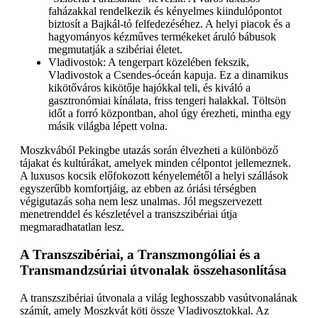
faházakkal rendelkezik és kényelmes kiindulópontot
biztosít a Bajkál-tó felfedezéséhez. A helyi piacok és a
hagyományos kézműves termékeket áruló bábusok
megmutatják a szibériai életet.
Vladivostok: A tengerpart közelében fekszik,
Vladivostok a Csendes-óceán kapuja. Ez a dinamikus
kikötőváros kikötője hajókkal teli, és kiváló a
gasztronómiai kínálata, friss tengeri halakkal. Töltsön
időt a forró központban, ahol úgy érezheti, mintha egy
másik világba lépett volna.
Moszkvából Pekingbe utazás során élvezheti a különböző
tájakat és kultúrákat, amelyek minden célpontot jellemeznek.
A luxusos kocsik előfokozott kényelemétől a helyi szállások
egyszerűbb komfortjáig, az ebben az óriási térségben
végigutazás soha nem lesz unalmas. Jól megszervezett
menetrenddel és készletével a transzszibériai útja
megmaradhatatlan lesz.
A Transzszibériai, a Transzmongóliai és a
Transmandzsúriai útvonalak összehasonlítása
A transzszibériai útvonala a világ leghosszabb vasútvonalának
számít, amely Moszkvát köti össze Vladivosztokkal. Az