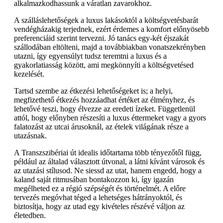
alkalmazkodhassunk a váratlan zavarokhoz.
A szálláslehetőségek a luxus lakásoktól a költségvetésbarát
vendégházakig terjednek, ezért érdemes a komfort előnyösebb
preferenciáid szerint tervezni. Jó tanács egy-két éjszakát
szállodában eltölteni, majd a továbbiakban vonatszekrényben
utazni, így egyensúlyt tudsz teremtni a luxus és a
gyakorlatiasság között, ami megkönnyíti a költségvetésed
kezelését.
Tartsd szembe az étkezési lehetőségeket is; a helyi,
megfizethető étkezés hozzáadhat értéket az élményhez, és
lehetővé teszi, hogy élvezze az eredeti ízeket. Függetlenül
attól, hogy előnyben részesíti a luxus éttermeket vagy a gyors
falatozást az utcai árusoknál, az ételek világának része a
utazásnak.
A Transzszibériai út idealis időtartama több tényezőtől függ,
például az általad választott útvonal, a látni kívánt városok és
az utazási stílusod. Ne siessd az utat, hanem engedd, hogy a
kaland saját ritmusában bontakozzon ki, így igazán
megélheted ez a régió szépségét és történelmét. A előre
tervezés megóvhat téged a lehetséges hátrányoktól, és
biztosítja, hogy az utad egy kivételes részévé váljon az
életedben.