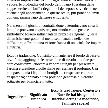
vapore; le profondità del brodo definivano l'ossatura delle
zuppe servite nei buffet degli hotel dell'epoca sovietica e nelle
cucine degli appartamenti, e queste scelte, pur ponendo limiti
comuni, rimanevano deliziose e nutrienti.
Nei mercati, i giochi di contrattazione determinavano cosa le
famiglie potevano acquistare, mostrando come gusto e
simbolismo fossero influenzati da prezzo e stagione. Queste
dinamiche emergono nei menu settimanali e nelle note
dell'autore, offrendo una visione franca di una città che impara
a nutrirsi.
Ecco la traduzione: Consiglio di mantenere il brodo di base di
orzo forte, aggiungere le striscioline di cavolo alla fine per
dare consistenza, cuocere a vapore i funghi per preservare
l'aroma e scegliere cipolle gialle per esaltare il profumo. Usa
con parsimonia i liquidi in bottiglia per rispettare colore e
trasparenza; abbinalo a una porzione generosa di verdure
sottaceto per bilanciare il tutto.
Ecco la traduzione:
Contesto e
Significato
Note
Se hai bisogno di
Ingrediente
simbolico
ulteriori dettagli o modifiche,
fammelo sapere!