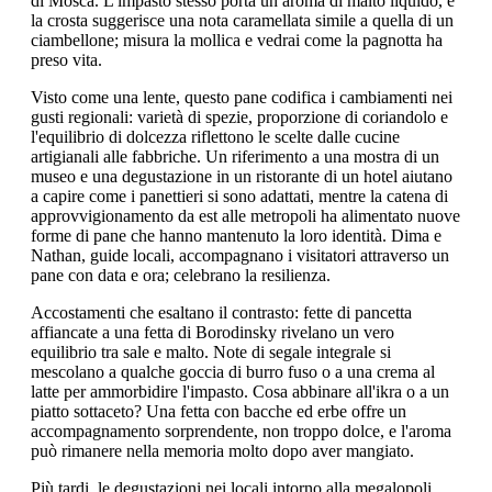
di Mosca. L'impasto stesso porta un aroma di malto liquido, e
la crosta suggerisce una nota caramellata simile a quella di un
ciambellone; misura la mollica e vedrai come la pagnotta ha
preso vita.
Visto come una lente, questo pane codifica i cambiamenti nei
gusti regionali: varietà di spezie, proporzione di coriandolo e
l'equilibrio di dolcezza riflettono le scelte dalle cucine
artigianali alle fabbriche. Un riferimento a una mostra di un
museo e una degustazione in un ristorante di un hotel aiutano
a capire come i panettieri si sono adattati, mentre la catena di
approvvigionamento da est alle metropoli ha alimentato nuove
forme di pane che hanno mantenuto la loro identità. Dima e
Nathan, guide locali, accompagnano i visitatori attraverso un
pane con data e ora; celebrano la resilienza.
Accostamenti che esaltano il contrasto: fette di pancetta
affiancate a una fetta di Borodinsky rivelano un vero
equilibrio tra sale e malto. Note di segale integrale si
mescolano a qualche goccia di burro fuso o a una crema al
latte per ammorbidire l'impasto. Cosa abbinare all'ikra o a un
piatto sottaceto? Una fetta con bacche ed erbe offre un
accompagnamento sorprendente, non troppo dolce, e l'aroma
può rimanere nella memoria molto dopo aver mangiato.
Più tardi, le degustazioni nei locali intorno alla megalopoli