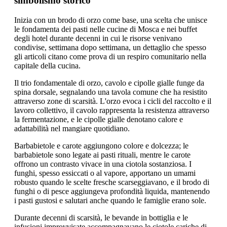
simbolismo storico
Inizia con un brodo di orzo come base, una scelta che unisce
le fondamenta dei pasti nelle cucine di Mosca e nei buffet
degli hotel durante decenni in cui le risorse venivano
condivise, settimana dopo settimana, un dettaglio che spesso
gli articoli citano come prova di un respiro comunitario nella
capitale della cucina.
Il trio fondamentale di orzo, cavolo e cipolle gialle funge da
spina dorsale, segnalando una tavola comune che ha resistito
attraverso zone di scarsità. L'orzo evoca i cicli del raccolto e il
lavoro collettivo, il cavolo rappresenta la resistenza attraverso
la fermentazione, e le cipolle gialle denotano calore e
adattabilità nel mangiare quotidiano.
Barbabietole e carote aggiungono colore e dolcezza; le
barbabietole sono legate ai pasti rituali, mentre le carote
offrono un contrasto vivace in una ciotola sostanziosa. I
funghi, spesso essiccati o al vapore, apportano un umami
robusto quando le scelte fresche scarseggiavano, e il brodo di
funghi o di pesce aggiungeva profondità liquida, mantenendo
i pasti gustosi e salutari anche quando le famiglie erano sole.
Durante decenni di scarsità, le bevande in bottiglia e le
infusioni improvvisate accompagnavano le ciotole cariche di