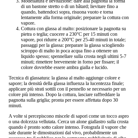
Modellatura e lievitazione: dare alla pagnotta la forma
di un bastone stretto o di un bâtard; lievitare fino a
quando, battendoci sopra, risuona vuoto e torna
lentamente alla forma originale; preparare la cottura con
vapore.
Cottura con glassa al malto: posizionare la pagnotta su
pietra o teglia; cuocere a 230°C per 15 minuti con
vapore, poi ridurre a 200°C per 25-40 minuti in totale;
passaggi per la glassa: preparare la glassa sciogliendo
sciroppo di malto in poca acqua fino a ottenere un
liquido spesso; spennellare sulla crosta negli ultimi 5-7
minuti; rimettere brevemente in forno per fissare; il
colore dovrebbe essere ambra gialla e lucido.
Tecnica di glassatura: la glassa al malto aggiunge colore e
sapore; la densità della glassa influenza la lucentezza finale;
applicare più strati sottili con il pennello se necessario per un
colore più intenso. Dopo la cottura, lasciare raffreddare la
pagnotta sulla griglia; pronta per essere affettata dopo 30
minuti.
A volte si percepiscono miscele di sapori come un tocco aspro
o una dolcezza vellutata. Cerca un alone giallastro sulla crosta
quando è pronto sotto calore intenso. Fotografa il vapore che
sale durante le dimostrazioni dal vivo, probabilmente un