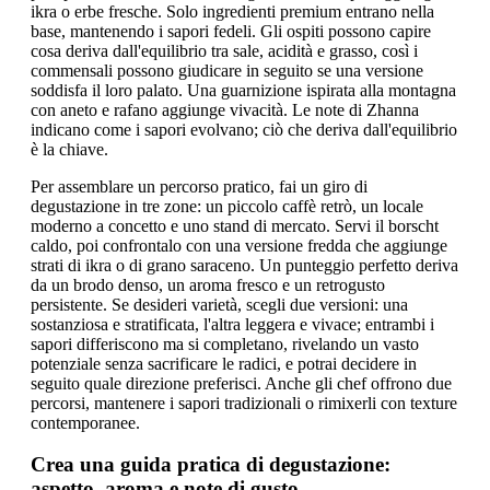
ikra o erbe fresche. Solo ingredienti premium entrano nella
base, mantenendo i sapori fedeli. Gli ospiti possono capire
cosa deriva dall'equilibrio tra sale, acidità e grasso, così i
commensali possono giudicare in seguito se una versione
soddisfa il loro palato. Una guarnizione ispirata alla montagna
con aneto e rafano aggiunge vivacità. Le note di Zhanna
indicano come i sapori evolvano; ciò che deriva dall'equilibrio
è la chiave.
Per assemblare un percorso pratico, fai un giro di
degustazione in tre zone: un piccolo caffè retrò, un locale
moderno a concetto e uno stand di mercato. Servi il borscht
caldo, poi confrontalo con una versione fredda che aggiunge
strati di ikra o di grano saraceno. Un punteggio perfetto deriva
da un brodo denso, un aroma fresco e un retrogusto
persistente. Se desideri varietà, scegli due versioni: una
sostanziosa e stratificata, l'altra leggera e vivace; entrambi i
sapori differiscono ma si completano, rivelando un vasto
potenziale senza sacrificare le radici, e potrai decidere in
seguito quale direzione preferisci. Anche gli chef offrono due
percorsi, mantenere i sapori tradizionali o rimixerli con texture
contemporanee.
Crea una guida pratica di degustazione:
aspetto, aroma e note di gusto