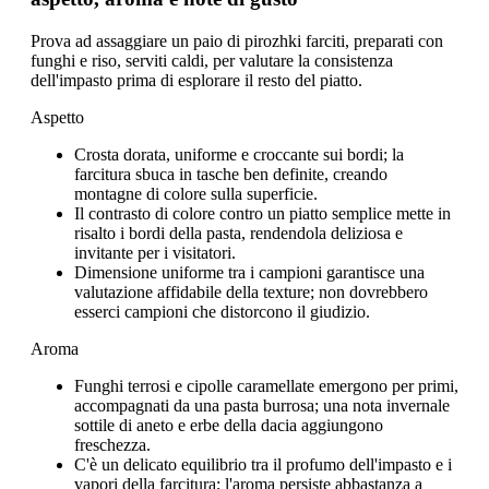
Prova ad assaggiare un paio di pirozhki farciti, preparati con
funghi e riso, serviti caldi, per valutare la consistenza
dell'impasto prima di esplorare il resto del piatto.
Aspetto
Crosta dorata, uniforme e croccante sui bordi; la
farcitura sbuca in tasche ben definite, creando
montagne di colore sulla superficie.
Il contrasto di colore contro un piatto semplice mette in
risalto i bordi della pasta, rendendola deliziosa e
invitante per i visitatori.
Dimensione uniforme tra i campioni garantisce una
valutazione affidabile della texture; non dovrebbero
esserci campioni che distorcono il giudizio.
Aroma
Funghi terrosi e cipolle caramellate emergono per primi,
accompagnati da una pasta burrosa; una nota invernale
sottile di aneto e erbe della dacia aggiungono
freschezza.
C'è un delicato equilibrio tra il profumo dell'impasto e i
vapori della farcitura; l'aroma persiste abbastanza a