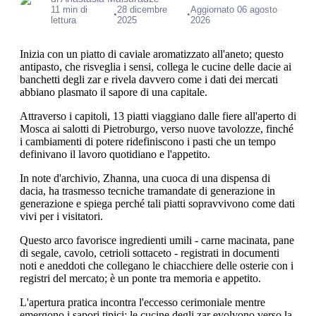
11 min di
28 dicembre
Aggiornato 06 agosto
•
•
lettura
2025
2026
Inizia con un piatto di caviale aromatizzato all'aneto; questo
antipasto, che risveglia i sensi, collega le cucine delle dacie ai
banchetti degli zar e rivela davvero come i dati dei mercati
abbiano plasmato il sapore di una capitale.
Attraverso i capitoli, 13 piatti viaggiano dalle fiere all'aperto di
Mosca ai salotti di Pietroburgo, verso nuove tavolozze, finché
i cambiamenti di potere ridefiniscono i pasti che un tempo
definivano il lavoro quotidiano e l'appetito.
In note d'archivio, Zhanna, una cuoca di una dispensa di
dacia, ha trasmesso tecniche tramandate di generazione in
generazione e spiega perché tali piatti sopravvivono come dati
vivi per i visitatori.
Questo arco favorisce ingredienti umili - carne macinata, pane
di segale, cavolo, cetrioli sottaceto - registrati in documenti
noti e aneddoti che collegano le chiacchiere delle osterie con i
registri del mercato; è un ponte tra memoria e appetito.
L'apertura pratica incontra l'eccesso cerimoniale mentre
emergono i sapori tipici; le cucine degli zar evolvono verso la