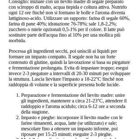
Consiglio: iniziare con un lievito madre di segale preparato
con sciroppo di malto, acqua tiepida e coltura attiva. Nutrirlo
ogni 12 ore finché non si formano le bolle e l'aroma diventa
lattiginoso-acido. Utilizzare un rapporto: farina di segale 60%,
farina di pane 40%; idratazione 76-78%; sale 1,8-2,2%;
zucchero o miele opzionali 0,5-1% per il colore. Il latte può
sostituire parte dell'acqua fino al 10% per una mollica più
morbida.
Processa gli ingredienti secchi, poi uniscili ai liquidi per
formare un impasto compatto. Il segale non ha un forte
contenuto di glutine, quindi la lavorazione si basa su piegature
e fermentazione prolungata. Evita di impastare troppo; esegui
invece 2-3 piegature a intervalli di 20-30 minuti per sviluppare
la struttura. Lascia lievitare l'impasto a 18-22°C finché non
raddoppia di volume e la superficie presenta bolle lucide.
Preparazione e fermentazione del lievito madre: unire
gli ingredienti, mantenere a circa 21-23°C, attendere il
raddoppio e l'aroma acidulo; circa 6-12 ore a seconda
della stagione.
Impasto e pieghe: incorporare il lievito madre con le
farine rimanenti, acqua, latte (se utilizzato) e sale;
mescolare fino a ottenere un impasto informe, poi
riposare per 15-25 minuti; eseguire 2-3 pieghe.