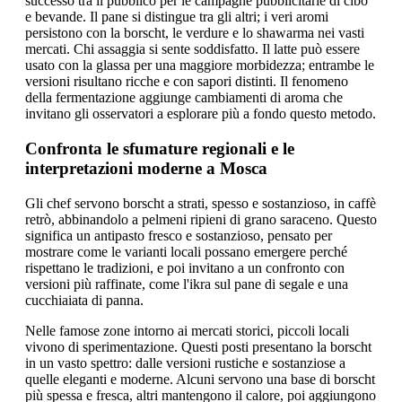
successo tra il pubblico per le campagne pubblicitarie di cibo
e bevande. Il pane si distingue tra gli altri; i veri aromi
persistono con la borscht, le verdure e lo shawarma nei vasti
mercati. Chi assaggia si sente soddisfatto. Il latte può essere
usato con la glassa per una maggiore morbidezza; entrambe le
versioni risultano ricche e con sapori distinti. Il fenomeno
della fermentazione aggiunge cambiamenti di aroma che
invitano gli osservatori a esplorare più a fondo questo metodo.
Confronta le sfumature regionali e le
interpretazioni moderne a Mosca
Gli chef servono borscht a strati, spesso e sostanzioso, in caffè
retrò, abbinandolo a pelmeni ripieni di grano saraceno. Questo
significa un antipasto fresco e sostanzioso, pensato per
mostrare come le varianti locali possano emergere perché
rispettano le tradizioni, e poi invitano a un confronto con
versioni più raffinate, come l'ikra sul pane di segale e una
cucchiaiata di panna.
Nelle famose zone intorno ai mercati storici, piccoli locali
vivono di sperimentazione. Questi posti presentano la borscht
in un vasto spettro: dalle versioni rustiche e sostanziose a
quelle eleganti e moderne. Alcuni servono una base di borscht
più spessa e fresca, altri mantengono il calore, poi aggiungono