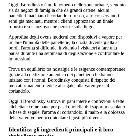
Oggi, Borodinsky è un fenomeno nelle zone urbane, venduto
sia da negozi di famiglia che da grandi catene; alcuni
panettieri macinano il coriandolo fresco, altri conservano i
semi già macinati, mentre i clienti apprezzano un finale
robusto e sostanzioso che persiste sulla lingua.
Approfitta degli ovens moderni con dispositivi a vapore per
imitare l'umidità delle panetterie; la crosta diventa gialla ai
bordi, l'aroma si diffonde, invitando i visitatori a fare una
pausa durante una settimana di degustazione e confrontare le
impressioni.
Trova un equilibrio tra nostalgia e le esigenze contemporanee:
grazie alla dedizione autentica dei panettieri che hanno
iniziato con i nonni, Borodinsky conquista il rispetto dei
mercati rimanendo fedele al segale, alla vareniye e al
coriandolo.
Oggi il Borodinsky si trova in pani intere e confezioni a fette
etichettate come pane per pasti quotidiani; i sapori mescolano
la base di segale, l'aroma di coriandolo, il malto e la dolcezza
della vareniye per accontentare i gusti più diversi.
Identifica gli ingredienti principali e il loro