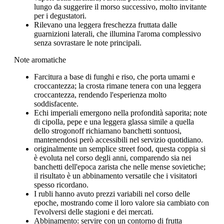
lungo da suggerire il morso successivo, molto invitante
per i degustatori.
Rilevano una leggera freschezza fruttata dalle
guarnizioni laterali, che illumina l'aroma complessivo
senza sovrastare le note principali.
Note aromatiche
Farcitura a base di funghi e riso, che porta umami e
croccantezza; la crosta rimane tenera con una leggera
croccantezza, rendendo l'esperienza molto
soddisfacente.
Echi imperiali emergono nella profondità saporita; note
di cipolla, pepe e una leggera glassa simile a quella
dello strogonoff richiamano banchetti sontuosi,
mantenendosi però accessibili nel servizio quotidiano.
originalmente un semplice street food, questa coppia si
è evoluta nel corso degli anni, comparendo sia nei
banchetti dell'epoca zarista che nelle mense sovietiche;
il risultato è un abbinamento versatile che i visitatori
spesso ricordano.
I rubli hanno avuto prezzi variabili nel corso delle
epoche, mostrando come il loro valore sia cambiato con
l'evolversi delle stagioni e dei mercati.
Abbinamento: servire con un contorno di frutta