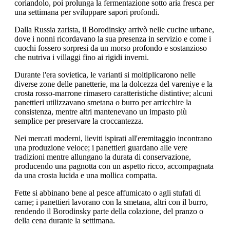
coriandolo, poi prolunga la fermentazione sotto aria fresca per
una settimana per sviluppare sapori profondi.
Dalla Russia zarista, il Borodinsky arrivò nelle cucine urbane,
dove i nonni ricordavano la sua presenza in servizio e come i
cuochi fossero sorpresi da un morso profondo e sostanzioso
che nutriva i villaggi fino ai rigidi inverni.
Durante l'era sovietica, le varianti si moltiplicarono nelle
diverse zone delle panetterie, ma la dolcezza del vareniye e la
crosta rosso-marrone rimasero caratteristiche distintive; alcuni
panettieri utilizzavano smetana o burro per arricchire la
consistenza, mentre altri mantenevano un impasto più
semplice per preservare la croccantezza.
Nei mercati moderni, lieviti ispirati all'eremitaggio incontrano
una produzione veloce; i panettieri guardano alle vere
tradizioni mentre allungano la durata di conservazione,
producendo una pagnotta con un aspetto ricco, accompagnata
da una crosta lucida e una mollica compatta.
Fette si abbinano bene al pesce affumicato o agli stufati di
carne; i panettieri lavorano con la smetana, altri con il burro,
rendendo il Borodinsky parte della colazione, del pranzo o
della cena durante la settimana.