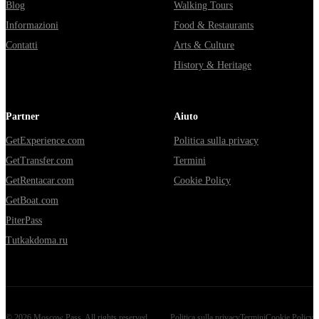
Blog
Walking Tours
Informazioni
Food & Restaurants
Contatti
Arts & Culture
History & Heritage
Partner
Aiuto
GetExperience.com
Politica sulla privacy
GetTransfer.com
Termini
GetRentacar.com
Cookie Policy
GetBoat.com
PiterPass
Tutkakdoma.ru
©
2026
Moscow Pass
. All rights reserved.
Politica sulla privacy
Termini
Cookie Policy