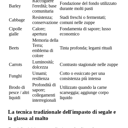
Raccogliere
Fondazione del fondo utilizzato
Barley
l'eredità; base
durante molti pasti
comunitaria
Resistenza;
Stadi freschi o fermentati;
Cabbage
conservazione
comuni nelle zuppe
Cipolle
Calore;
Fondamenta di sapore; lusso
gialle
apertura
economico
Memoria della
Terra;
Beets
Tinta profonda; legami rituali
emblema di
colore
Luminosità;
Carrots
Contrasto stagionale nelle zuppe
dolcezza
Umami;
Cotto o essiccato per una
Funghi
resilienza
consistenza più intensa
Profondità di
Brodo di
Utilizzato quando la carne
sapore;
pesce / altri
scarseggia; aggiunge corpo
collegamenti
liquidi
liquido
interregionali
La tecnica tradizionale dell'impasto di segale e
la glassa al malto