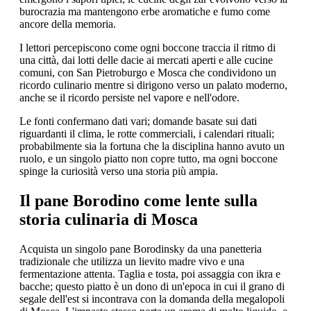
burocrazia ma mantengono erbe aromatiche e fumo come
ancore della memoria.
I lettori percepiscono come ogni boccone traccia il ritmo di
una città, dai lotti delle dacie ai mercati aperti e alle cucine
comuni, con San Pietroburgo e Mosca che condividono un
ricordo culinario mentre si dirigono verso un palato moderno,
anche se il ricordo persiste nel vapore e nell'odore.
Le fonti confermano dati vari; domande basate sui dati
riguardanti il clima, le rotte commerciali, i calendari rituali;
probabilmente sia la fortuna che la disciplina hanno avuto un
ruolo, e un singolo piatto non copre tutto, ma ogni boccone
spinge la curiosità verso una storia più ampia.
Il pane Borodino come lente sulla
storia culinaria di Mosca
Acquista un singolo pane Borodinsky da una panetteria
tradizionale che utilizza un lievito madre vivo e una
fermentazione attenta. Taglia e tosta, poi assaggia con ikra e
bacche; questo piatto è un dono di un'epoca in cui il grano di
segale dell'est si incontrava con la domanda della megalopoli