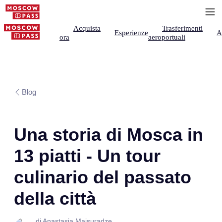
Acquista
Trasferimenti
Esperienze
A
ora
aeroportuali
Blog
Una storia di Mosca in
13 piatti - Un tour
culinario del passato
della città
di Anastasia Maisuradze