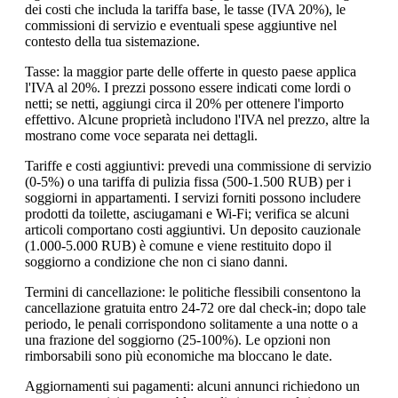
dei costi che includa la tariffa base, le tasse (IVA 20%), le
commissioni di servizio e eventuali spese aggiuntive nel
contesto della tua sistemazione.
Tasse: la maggior parte delle offerte in questo paese applica
l'IVA al 20%. I prezzi possono essere indicati come lordi o
netti; se netti, aggiungi circa il 20% per ottenere l'importo
effettivo. Alcune proprietà includono l'IVA nel prezzo, altre la
mostrano come voce separata nei dettagli.
Tariffe e costi aggiuntivi: prevedi una commissione di servizio
(0-5%) o una tariffa di pulizia fissa (500-1.500 RUB) per i
soggiorni in appartamenti. I servizi forniti possono includere
prodotti da toilette, asciugamani e Wi-Fi; verifica se alcuni
articoli comportano costi aggiuntivi. Un deposito cauzionale
(1.000-5.000 RUB) è comune e viene restituito dopo il
soggiorno a condizione che non ci siano danni.
Termini di cancellazione: le politiche flessibili consentono la
cancellazione gratuita entro 24-72 ore dal check-in; dopo tale
periodo, le penali corrispondono solitamente a una notte o a
una frazione del soggiorno (25-100%). Le opzioni non
rimborsabili sono più economiche ma bloccano le date.
Aggiornamenti sui pagamenti: alcuni annunci richiedono un