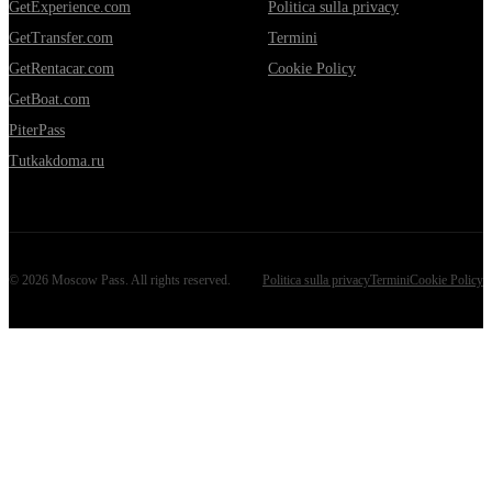
GetExperience.com
Politica sulla privacy
GetTransfer.com
Termini
GetRentacar.com
Cookie Policy
GetBoat.com
PiterPass
Tutkakdoma.ru
©
2026
Moscow Pass
. All rights reserved.
Politica sulla privacy
Termini
Cookie Policy