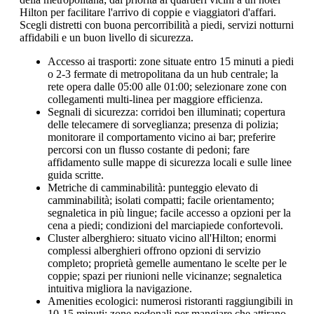
Hilton per facilitare l'arrivo di coppie e viaggiatori d'affari.
Scegli distretti con buona percorribilità a piedi, servizi notturni
affidabili e un buon livello di sicurezza.
Accesso ai trasporti: zone situate entro 15 minuti a piedi
o 2-3 fermate di metropolitana da un hub centrale; la
rete opera dalle 05:00 alle 01:00; selezionare zone con
collegamenti multi-linea per maggiore efficienza.
Segnali di sicurezza: corridoi ben illuminati; copertura
delle telecamere di sorveglianza; presenza di polizia;
monitorare il comportamento vicino ai bar; preferire
percorsi con un flusso costante di pedoni; fare
affidamento sulle mappe di sicurezza locali e sulle linee
guida scritte.
Metriche di camminabilità: punteggio elevato di
camminabilità; isolati compatti; facile orientamento;
segnaletica in più lingue; facile accesso a opzioni per la
cena a piedi; condizioni del marciapiede confortevoli.
Cluster alberghiero: situato vicino all'Hilton; enormi
complessi alberghieri offrono opzioni di servizio
completo; proprietà gemelle aumentano le scelte per le
coppie; spazi per riunioni nelle vicinanze; segnaletica
intuitiva migliora la navigazione.
Amenities ecologici: numerosi ristoranti raggiungibili in
10-15 minuti; zone pedonali per mangiare che attirano