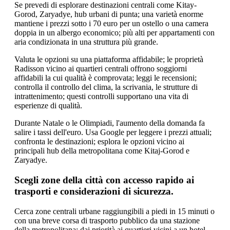
Se prevedi di esplorare destinazioni centrali come Kitay-
Gorod, Zaryadye, hub urbani di punta; una varietà enorme
mantiene i prezzi sotto i 70 euro per un ostello o una camera
doppia in un albergo economico; più alti per appartamenti con
aria condizionata in una struttura più grande.
Valuta le opzioni su una piattaforma affidabile; le proprietà
Radisson vicino ai quartieri centrali offrono soggiorni
affidabili la cui qualità è comprovata; leggi le recensioni;
controlla il controllo del clima, la scrivania, le strutture di
intrattenimento; questi controlli supportano una vita di
esperienze di qualità.
Durante Natale o le Olimpiadi, l'aumento della domanda fa
salire i tassi dell'euro. Usa Google per leggere i prezzi attuali;
confronta le destinazioni; esplora le opzioni vicino ai
principali hub della metropolitana come Kitaj-Gorod e
Zaryadye.
Scegli zone della città con accesso rapido ai
trasporti e considerazioni di sicurezza.
Cerca zone centrali urbane raggiungibili a piedi in 15 minuti o
con una breve corsa di trasporto pubblico da una stazione
della metropolitana; dai priorità ai quartieri vicini a un hotel