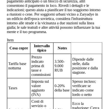
pagamento anticipato o un blocco di sicurezza, altri
consentono il pagamento in loco. Rivedi i dettagli e le
indicazioni; questo aiuta a pianificare il tuo soggiorno intorno
a riunioni o cene. Per soggiorni urbani vicino a Zaryadye in
un edificio dell'epoca sovietica, considera l'infrastruttura
intorno alle strade e la vicinanza a due stazioni sulla linea
gialla; le sale teatrali e altre attività possono influenzare la tua
mente e il tuo programma.
Item
Intervallo
Cosa copre
Notes
tipico
Prezzo
Dipende dalle
indicato
3.500-
Tariffa base
stelle, dalla
prima di
9.000
notturna
posizione e dalla
tasse e
RUB
stagione.
commissioni
Imposta sul
Spesso incluso;
valore
0-20%
verificare se
Taxes
aggiunto
della base
indicato come
(IVA)
lordo o netto
Costi di
Ecco la
servizio o
traduzione: Cerca