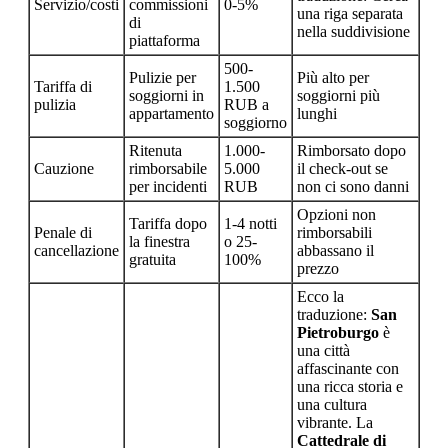
Servizio/costi
commissioni
0-5%
una riga separata
di
nella suddivisione
piattaforma
500-
Pulizie per
Più alto per
Tariffa di
1.500
soggiorni in
soggiorni più
pulizia
RUB a
appartamento
lunghi
soggiorno
Ritenuta
1.000-
Rimborsato dopo
Cauzione
rimborsabile
5.000
il check-out se
per incidenti
RUB
non ci sono danni
Opzioni non
Tariffa dopo
1-4 notti
Penale di
rimborsabili
la finestra
o 25-
cancellazione
abbassano il
gratuita
100%
prezzo
Ecco la
traduzione:
San
Pietroburgo
è
una città
affascinante con
una ricca storia e
una cultura
vibrante. La
Cattedrale di