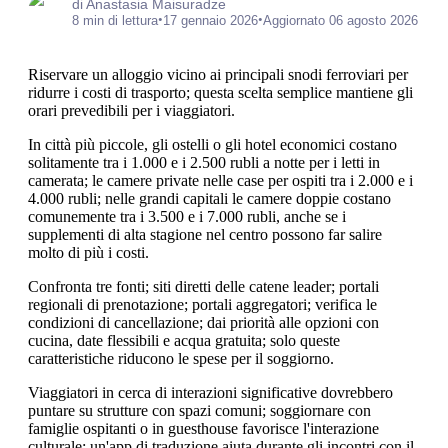
di Anastasia Maisuradze
•
•
8 min di lettura
17 gennaio 2026
Aggiornato 06 agosto 2026
Riservare un alloggio vicino ai principali snodi ferroviari per
ridurre i costi di trasporto; questa scelta semplice mantiene gli
orari prevedibili per i viaggiatori.
In città più piccole, gli ostelli o gli hotel economici costano
solitamente tra i 1.000 e i 2.500 rubli a notte per i letti in
camerata; le camere private nelle case per ospiti tra i 2.000 e i
4.000 rubli; nelle grandi capitali le camere doppie costano
comunemente tra i 3.500 e i 7.000 rubli, anche se i
supplementi di alta stagione nel centro possono far salire
molto di più i costi.
Confronta tre fonti; siti diretti delle catene leader; portali
regionali di prenotazione; portali aggregatori; verifica le
condizioni di cancellazione; dai priorità alle opzioni con
cucina, date flessibili e acqua gratuita; solo queste
caratteristiche riducono le spese per il soggiorno.
Viaggiatori in cerca di interazioni significative dovrebbero
puntare su strutture con spazi comuni; soggiornare con
famiglie ospitanti o in guesthouse favorisce l'interazione
culturale; un'app di traduzione aiuta durante gli incontri con il