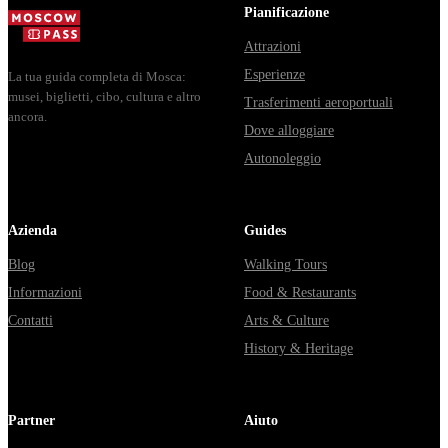
Владими...
из...
Pianificazione
Attrazioni
Esperienze
La tua guida completa di Mosca:
musei, biglietti, cibo, cultura e altro
Trasferimenti aeroportuali
ancora.
Dove alloggiare
Autonoleggio
Azienda
Guides
Blog
Walking Tours
Informazioni
Food & Restaurants
Contatti
Arts & Culture
History & Heritage
Partner
Aiuto