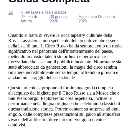
di Anastasia Maisuradze
12 min di
30 gennaio
Aggiornato 06 agosto
•
•
lettura
2026
2026
Quando si tratta di vivere la ricca tapestry culturale della
Russia, assistere a uno spettacolo del circo dovrebbe essere
nella lista di tutti. Il Circo Russo ha da sempre avuto un ruolo
significativo nel panorama dell'intrattenimento del paese,
mettendo in mostra talenti straordinari e performance
mozzafiato che lasciano il pubblico incantato. Nonostante sia
stato abbracciato da generazioni, la magia del circo sembra
rimanere incredibilmente senza tempo, offrendo a giovani e
anziani un assaggio dell'eccezionale.
Questo articolo si propone di fornire una guida completa
all'acquisto dei biglietti per il Circo Russo sia a Mosca che a
San Pietroburgo. Esploreremo cosa aspettarsi, incluse le
performance nella lingua originale che celebrano i classici di
questa tradizione storica. Potrete contare su sorprese ad ogni
angolo, dalle complesse presentazioni sul palco all'atmosfera
vivace dell'anfiteatro, dove i ricordi vengono creati e
condivisi.