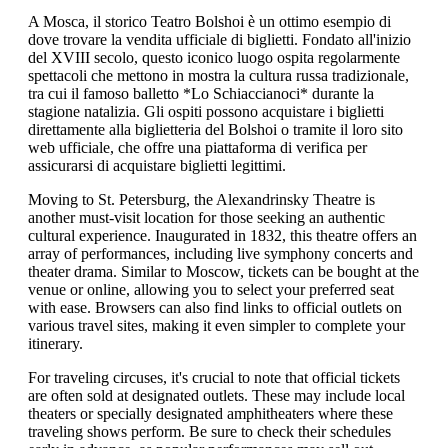
A Mosca, il storico Teatro Bolshoi è un ottimo esempio di
dove trovare la vendita ufficiale di biglietti. Fondato all'inizio
del XVIII secolo, questo iconico luogo ospita regolarmente
spettacoli che mettono in mostra la cultura russa tradizionale,
tra cui il famoso balletto *Lo Schiaccianoci* durante la
stagione natalizia. Gli ospiti possono acquistare i biglietti
direttamente alla biglietteria del Bolshoi o tramite il loro sito
web ufficiale, che offre una piattaforma di verifica per
assicurarsi di acquistare biglietti legittimi.
Moving to St. Petersburg, the Alexandrinsky Theatre is
another must-visit location for those seeking an authentic
cultural experience. Inaugurated in 1832, this theatre offers an
array of performances, including live symphony concerts and
theater drama. Similar to Moscow, tickets can be bought at the
venue or online, allowing you to select your preferred seat
with ease. Browsers can also find links to official outlets on
various travel sites, making it even simpler to complete your
itinerary.
For traveling circuses, it's crucial to note that official tickets
are often sold at designated outlets. These may include local
theaters or specially designated amphitheaters where these
traveling shows perform. Be sure to check their schedules