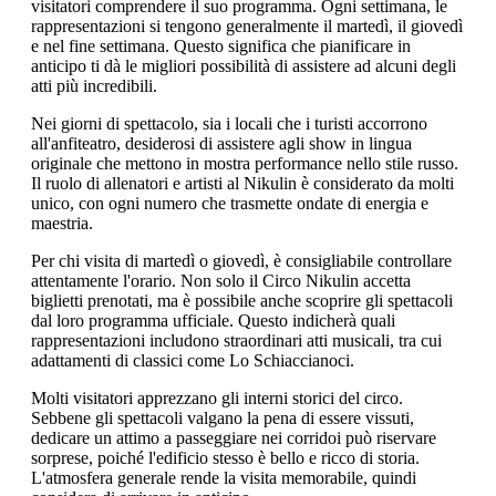
visitatori comprendere il suo programma. Ogni settimana, le
rappresentazioni si tengono generalmente il martedì, il giovedì
e nel fine settimana. Questo significa che pianificare in
anticipo ti dà le migliori possibilità di assistere ad alcuni degli
atti più incredibili.
Nei giorni di spettacolo, sia i locali che i turisti accorrono
all'anfiteatro, desiderosi di assistere agli show in lingua
originale che mettono in mostra performance nello stile russo.
Il ruolo di allenatori e artisti al Nikulin è considerato da molti
unico, con ogni numero che trasmette ondate di energia e
maestria.
Per chi visita di martedì o giovedì, è consigliabile controllare
attentamente l'orario. Non solo il Circo Nikulin accetta
biglietti prenotati, ma è possibile anche scoprire gli spettacoli
dal loro programma ufficiale. Questo indicherà quali
rappresentazioni includono straordinari atti musicali, tra cui
adattamenti di classici come Lo Schiaccianoci.
Molti visitatori apprezzano gli interni storici del circo.
Sebbene gli spettacoli valgano la pena di essere vissuti,
dedicare un attimo a passeggiare nei corridoi può riservare
sorprese, poiché l'edificio stesso è bello e ricco di storia.
L'atmosfera generale rende la visita memorabile, quindi