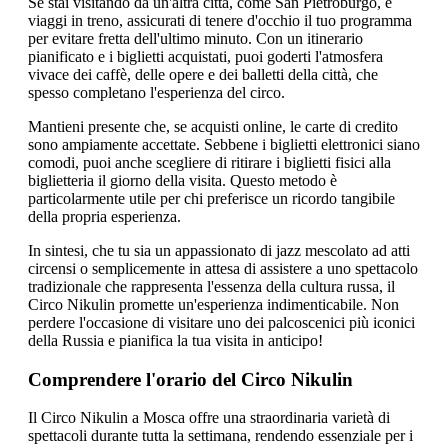
Se stai visitando da un'altra città, come San Pietroburgo, e
viaggi in treno, assicurati di tenere d'occhio il tuo programma
per evitare fretta dell'ultimo minuto. Con un itinerario
pianificato e i biglietti acquistati, puoi goderti l'atmosfera
vivace dei caffè, delle opere e dei balletti della città, che
spesso completano l'esperienza del circo.
Mantieni presente che, se acquisti online, le carte di credito
sono ampiamente accettate. Sebbene i biglietti elettronici siano
comodi, puoi anche scegliere di ritirare i biglietti fisici alla
biglietteria il giorno della visita. Questo metodo è
particolarmente utile per chi preferisce un ricordo tangibile
della propria esperienza.
In sintesi, che tu sia un appassionato di jazz mescolato ad atti
circensi o semplicemente in attesa di assistere a uno spettacolo
tradizionale che rappresenta l'essenza della cultura russa, il
Circo Nikulin promette un'esperienza indimenticabile. Non
perdere l'occasione di visitare uno dei palcoscenici più iconici
della Russia e pianifica la tua visita in anticipo!
Comprendere l'orario del Circo Nikulin
Il Circo Nikulin a Mosca offre una straordinaria varietà di
spettacoli durante tutta la settimana, rendendo essenziale per i