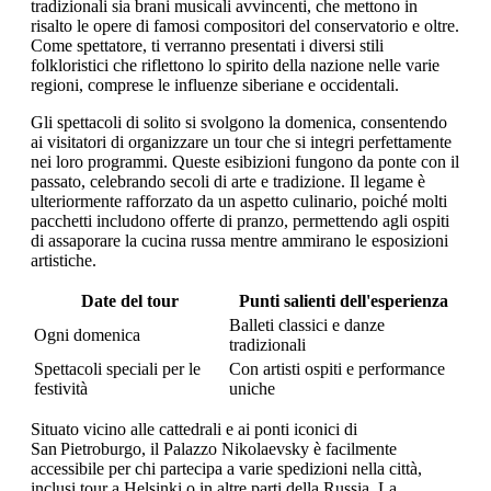
tradizionali sia brani musicali avvincenti, che mettono in
risalto le opere di famosi compositori del conservatorio e oltre.
Come spettatore, ti verranno presentati i diversi stili
folkloristici che riflettono lo spirito della nazione nelle varie
regioni, comprese le influenze siberiane e occidentali.
Gli spettacoli di solito si svolgono la domenica, consentendo
ai visitatori di organizzare un tour che si integri perfettamente
nei loro programmi. Queste esibizioni fungono da ponte con il
passato, celebrando secoli di arte e tradizione. Il legame è
ulteriormente rafforzato da un aspetto culinario, poiché molti
pacchetti includono offerte di pranzo, permettendo agli ospiti
di assaporare la cucina russa mentre ammirano le esposizioni
artistiche.
Date del tour
Punti salienti dell'esperienza
Balleti classici e danze
Ogni domenica
tradizionali
Spettacoli speciali per le
Con artisti ospiti e performance
festività
uniche
Situato vicino alle cattedrali e ai ponti iconici di
San Pietroburgo, il Palazzo Nikolaevsky è facilmente
accessibile per chi partecipa a varie spedizioni nella città,
inclusi tour a Helsinki o in altre parti della Russia. La