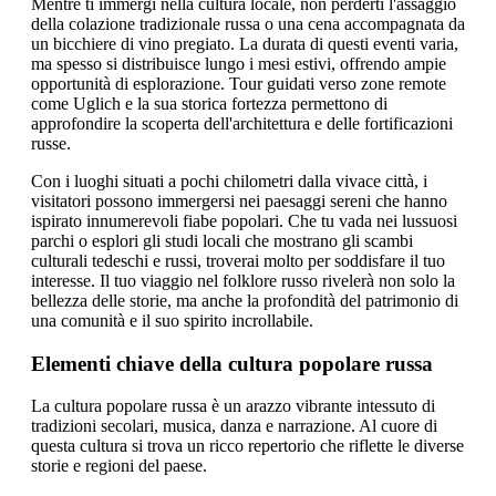
Mentre ti immergi nella cultura locale, non perderti l'assaggio
della colazione tradizionale russa o una cena accompagnata da
un bicchiere di vino pregiato. La durata di questi eventi varia,
ma spesso si distribuisce lungo i mesi estivi, offrendo ampie
opportunità di esplorazione. Tour guidati verso zone remote
come Uglich e la sua storica fortezza permettono di
approfondire la scoperta dell'architettura e delle fortificazioni
russe.
Con i luoghi situati a pochi chilometri dalla vivace città, i
visitatori possono immergersi nei paesaggi sereni che hanno
ispirato innumerevoli fiabe popolari. Che tu vada nei lussuosi
parchi o esplori gli studi locali che mostrano gli scambi
culturali tedeschi e russi, troverai molto per soddisfare il tuo
interesse. Il tuo viaggio nel folklore russo rivelerà non solo la
bellezza delle storie, ma anche la profondità del patrimonio di
una comunità e il suo spirito incrollabile.
Elementi chiave della cultura popolare russa
La cultura popolare russa è un arazzo vibrante intessuto di
tradizioni secolari, musica, danza e narrazione. Al cuore di
questa cultura si trova un ricco repertorio che riflette le diverse
storie e regioni del paese.