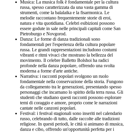
Musica: La musica folk è fondamentale per la cultura
russa, spesso caratterizzata da una vasta gamma di
strumenti, come la balalaika e la fisarmonica. Le
melodie raccontano frequentemente storie di eroi,
natura e vita quotidiana. Celebri esibizioni possono
essere godute in sale nelle principali capitali come San
Pietroburgo e Novgorod.
Danza: Le forme di danza tradizionali sono
fondamentali per l'esperienza della cultura popolare
russa. Le grandi rappresentazioni includono costumi
vibranti e ritmi vivaci che mostrano la bellezza del
movimento. Il celebre Balletto Bolshoi ha radici
profonde nella danza popolare, offrendo una svolta
moderna a forme d'arte antiche.
Narrativa: i racconti popolari svolgono un ruolo
fondamentale nella conservazione della storia. Fungono
da collegamento tra le generazioni, presentando spesso
personaggi che incarnano lo spirito della terra russa. Gli
studenti che studiano questi racconti possono esplorare
temi di coraggio e amore, proprio come le narrazioni
cantate nelle canzoni popolari.
Festival: i festival stagionali sono inseriti nel calendario
russo, celebrando di tutto, dalle raccolte alle tradizioni
religiose. In questi periodi, le città si animano di musica,
danza e cibo, offrendo un'opportunità perfetta per i