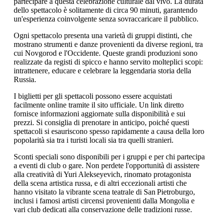
partecipare a questa celebrazione culturale dal vivo. La durata
dello spettacolo è solitamente di circa 90 minuti, garantendo
un'esperienza coinvolgente senza sovraccaricare il pubblico.
Ogni spettacolo presenta una varietà di gruppi distinti, che
mostrano strumenti e danze provenienti da diverse regioni, tra
cui Novgorod e l'Occidente. Queste grandi produzioni sono
realizzate da registi di spicco e hanno servito molteplici scopi:
intrattenere, educare e celebrare la leggendaria storia della
Russia.
I biglietti per gli spettacoli possono essere acquistati
facilmente online tramite il sito ufficiale. Un link diretto
fornisce informazioni aggiornate sulla disponibilità e sui
prezzi. Si consiglia di prenotare in anticipo, poiché questi
spettacoli si esauriscono spesso rapidamente a causa della loro
popolarità sia tra i turisti locali sia tra quelli stranieri.
Sconti speciali sono disponibili per i gruppi e per chi partecipa
a eventi di club o gare. Non perdete l'opportunità di assistere
alla creatività di Yuri Alekseyevich, rinomato protagonista
della scena artistica russa, e di altri eccezionali artisti che
hanno visitato la vibrante scena teatrale di San Pietroburgo,
inclusi i famosi artisti circensi provenienti dalla Mongolia e
vari club dedicati alla conservazione delle tradizioni russe.