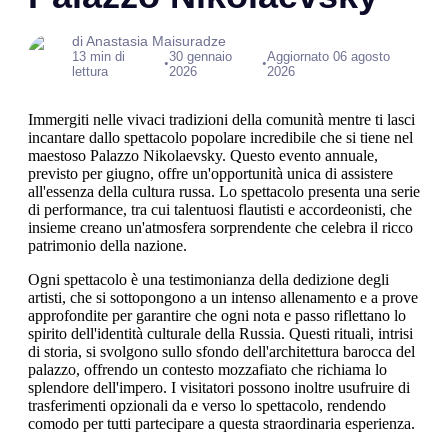
di Anastasia Maisuradze
13 min di
30 gennaio
Aggiornato 06 agosto
•
•
lettura
2026
2026
Immergiti nelle vivaci tradizioni della comunità mentre ti lasci
incantare dallo spettacolo popolare incredibile che si tiene nel
maestoso Palazzo Nikolaevsky. Questo evento annuale,
previsto per giugno, offre un'opportunità unica di assistere
all'essenza della cultura russa. Lo spettacolo presenta una serie
di performance, tra cui talentuosi flautisti e accordeonisti, che
insieme creano un'atmosfera sorprendente che celebra il ricco
patrimonio della nazione.
Ogni spettacolo è una testimonianza della dedizione degli
artisti, che si sottopongono a un intenso allenamento e a prove
approfondite per garantire che ogni nota e passo riflettano lo
spirito dell'identità culturale della Russia. Questi rituali, intrisi
di storia, si svolgono sullo sfondo dell'architettura barocca del
palazzo, offrendo un contesto mozzafiato che richiama lo
splendore dell'impero. I visitatori possono inoltre usufruire di
trasferimenti opzionali da e verso lo spettacolo, rendendo
comodo per tutti partecipare a questa straordinaria esperienza.