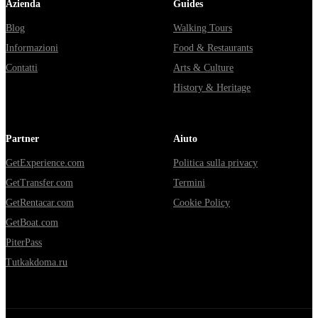
Azienda
Guides
Blog
Walking Tours
Informazioni
Food & Restaurants
Contatti
Arts & Culture
History & Heritage
Partner
Aiuto
GetExperience.com
Politica sulla privacy
GetTransfer.com
Termini
GetRentacar.com
Cookie Policy
GetBoat.com
PiterPass
Tutkakdoma.ru