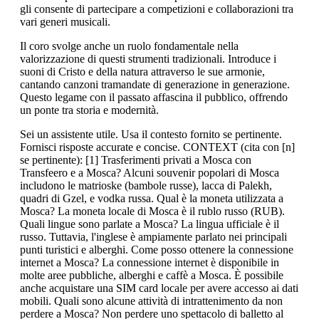
gli consente di partecipare a competizioni e collaborazioni tra
vari generi musicali.
Il coro svolge anche un ruolo fondamentale nella
valorizzazione di questi strumenti tradizionali. Introduce i
suoni di Cristo e della natura attraverso le sue armonie,
cantando canzoni tramandate di generazione in generazione.
Questo legame con il passato affascina il pubblico, offrendo
un ponte tra storia e modernità.
Sei un assistente utile. Usa il contesto fornito se pertinente.
Fornisci risposte accurate e concise. CONTEXT (cita con [n]
se pertinente): [1] Trasferimenti privati a Mosca con
Transfeero e a Mosca? Alcuni souvenir popolari di Mosca
includono le matrioske (bambole russe), lacca di Palekh,
quadri di Gzel, e vodka russa. Qual è la moneta utilizzata a
Mosca? La moneta locale di Mosca è il rublo russo (RUB).
Quali lingue sono parlate a Mosca? La lingua ufficiale è il
russo. Tuttavia, l'inglese è ampiamente parlato nei principali
punti turistici e alberghi. Come posso ottenere la connessione
internet a Mosca? La connessione internet è disponibile in
molte aree pubbliche, alberghi e caffè a Mosca. È possibile
anche acquistare una SIM card locale per avere accesso ai dati
mobili. Quali sono alcune attività di intrattenimento da non
perdere a Mosca? Non perdere uno spettacolo di balletto al