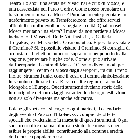
Teatro Bolshoi, una serata nei vivaci bar e club di Mosca, e
una passeggiata nel Parco Gorky. Come posso prenotare un
trasferimento privato a Mosca? Puoi facilmente prenotare un
trasferimento privato su Transfeero.com, che offre servizi
affidabili e confortevoli per viaggiare in città. Quali musei a
Mosca meritano una visita? I musei da non perdere a Mosca
includono il Museo di Belle Arti Pushkin, la Galleria
Tretyakov, e il Museo della Cosmonautica. È possibile visitare
il Cremlino? Sì, è possibile visitare il Cremlino. Si consiglia di
acquistare i biglietti in anticipo, soprattutto nei periodi di alta
stagione, per evitare lunghe code. Come si può arrivare
dall'aeroporto al centro di Mosca? Ci sono diversi modi per
raggiungere il centro di Mosca dagli aeroporti, tra cui il treno
Inoltre, strumenti unici come il gusli e il domra simboleggiano
lo scambio culturale tra la Russia e altre regioni, tra cui la
Mongolia e l'Europa. Questi strumenti rivelano storie delle
loro origini e dei loro viaggi, garantendo che ogni esibizione
non sia solo divertente ma anche educativa.
Poiché gli spettacoli si tengono ogni martedì, il calendario
degli eventi al Palazzo Nikolaevsky comprende offerte
speciali che evidenziano la maestria di questi strumenti. Ogni
spettacolo offre una piattaforma a studenti e musicisti per
esibire le proprie abilità, contribuendo alla continua eredità
della musica popolare russa.