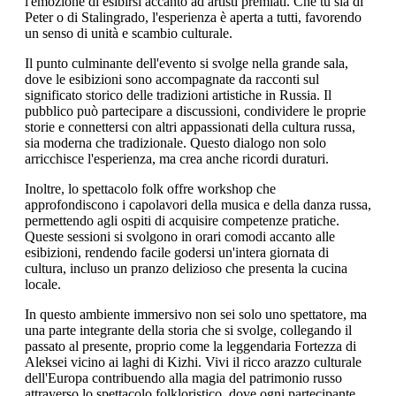
l'emozione di esibirsi accanto ad artisti premiati. Che tu sia di
Peter o di Stalingrado, l'esperienza è aperta a tutti, favorendo
un senso di unità e scambio culturale.
Il punto culminante dell'evento si svolge nella grande sala,
dove le esibizioni sono accompagnate da racconti sul
significato storico delle tradizioni artistiche in Russia. Il
pubblico può partecipare a discussioni, condividere le proprie
storie e connettersi con altri appassionati della cultura russa,
sia moderna che tradizionale. Questo dialogo non solo
arricchisce l'esperienza, ma crea anche ricordi duraturi.
Inoltre, lo spettacolo folk offre workshop che
approfondiscono i capolavori della musica e della danza russa,
permettendo agli ospiti di acquisire competenze pratiche.
Queste sessioni si svolgono in orari comodi accanto alle
esibizioni, rendendo facile godersi un'intera giornata di
cultura, incluso un pranzo delizioso che presenta la cucina
locale.
In questo ambiente immersivo non sei solo uno spettatore, ma
una parte integrante della storia che si svolge, collegando il
passato al presente, proprio come la leggendaria Fortezza di
Aleksei vicino ai laghi di Kizhi. Vivi il ricco arazzo culturale
dell'Europa contribuendo alla magia del patrimonio russo
attraverso lo spettacolo folkloristico, dove ogni partecipante