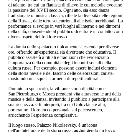
di talento, tra cui un flautista di rilievo le cui melodie evocano
la passione del XVIII secolo. Ogni atto, sia esso danza
tradizionale o musica classica, riflette la diversità delle regioni
della Russia, dalle terre settentrionali alle isole meridionali. La
performance si svolge in vari luoghi all'interno e nei dintorni
della città, consentendo al pubblico di entrare in contatto con i
diversi aspetti del folklore russo.
La durata dello spettacolo tipicamente si estende per diverse
ore, offrendo un'esperienza sia divertente che educativa. Il
pubblico assisterà a rituali e tradizioni che evidenziano
l'importanza della comunità e degli incontri sociali nella
cultura russa. Per esempio, possono essere inclusi elementi
della storia navale e del fascino delle celebrazioni zariste,
mostrando una squisita armeria di reperti culturali.
Durante lo spettacolo, la vibrante storia di città come
San Pietroburgo e Mosca prenderà vita attraverso le arti della
musica e della danza, invitando il pubblico a partecipare alla
sua ricchezza. Gli interpreti, tra cui Golovkina e altri,
porteranno il loro tocco personale sul palcoscenico,
arricchendo l'esperienza complessiva.
Il luogo stesso, Palazzo Nikolaevsky, è un'icona
dell'architettura e della storia russa, aggiungendo un tocco