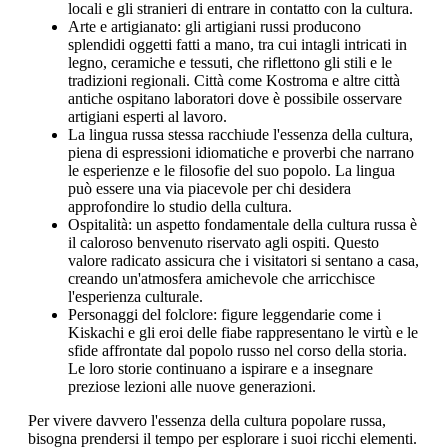
locali e gli stranieri di entrare in contatto con la cultura.
Arte e artigianato: gli artigiani russi producono
splendidi oggetti fatti a mano, tra cui intagli intricati in
legno, ceramiche e tessuti, che riflettono gli stili e le
tradizioni regionali. Città come Kostroma e altre città
antiche ospitano laboratori dove è possibile osservare
artigiani esperti al lavoro.
La lingua russa stessa racchiude l'essenza della cultura,
piena di espressioni idiomatiche e proverbi che narrano
le esperienze e le filosofie del suo popolo. La lingua
può essere una via piacevole per chi desidera
approfondire lo studio della cultura.
Ospitalità: un aspetto fondamentale della cultura russa è
il caloroso benvenuto riservato agli ospiti. Questo
valore radicato assicura che i visitatori si sentano a casa,
creando un'atmosfera amichevole che arricchisce
l'esperienza culturale.
Personaggi del folclore: figure leggendarie come i
Kiskachi e gli eroi delle fiabe rappresentano le virtù e le
sfide affrontate dal popolo russo nel corso della storia.
Le loro storie continuano a ispirare e a insegnare
preziose lezioni alle nuove generazioni.
Per vivere davvero l'essenza della cultura popolare russa,
bisogna prendersi il tempo per esplorare i suoi ricchi elementi.