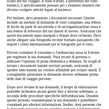
scopo del tuo viaggio. Il visto d'affari, a differenza del visto
turistico, è specificamente pensato per i visitatori stranieri che
devono svolgere attività legate al business.
Per iniziare, devi preparare i documenti necessari. Questo
include un modulo di domanda di visto compilato, una lettera
di invito da parte di un'azienda o di un'organizzazione russa e
una lettera di referenze del tuo datore di lavoro. Assicurati che
questi documenti siano stampati e firmati dove richiesto. Devi
anche allegare una fotografia recente formato passaporto che
rispetti i criteri internazionali per le fotografie per il visto.
Dovrai contattare il consolato o l'ambasciata russa in Estonia
per registrare la tua domanda. Puoi recarti di persona o
utilizzare l'opzione di posta elettronica a distanza. Se scegli di
inviare i documenti tramite servizio postale, assicurati di
spedire tutto tramite un corriere affidabile per evitare ritardi. È
consigliabile presentare la domanda diverse settimane prima
delle date di viaggio previste.
Dopo aver inviato la tua domanda, il tempo di elaborazione
potrebbe richiedere alcuni giorni fino a diverse settimane, a
seconda delle procedure specifiche dell'ambasciata. Durante
questo periodo, esamineranno la tua domanda e potrebbero
contattarti per ulteriori informazioni. Inoltre, tieni presente che
le domande possono essere respinte; pertanto è fondamentale