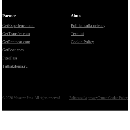
Partner
Aiuto
GetExperience.com
Politica sulla privacy
GetTransfer.com
Termini
GetRentacar.com
Cookie Policy
GetBoat.com
PiterPass
Tutkakdoma.ru
©
2026
Moscow Pass
. All rights reserved.
Politica sulla privacy
Termini
Cookie Policy