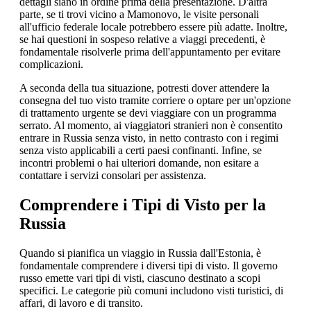
dettagli siano in ordine prima della presentazione. D'altra
parte, se ti trovi vicino a Mamonovo, le visite personali
all'ufficio federale locale potrebbero essere più adatte. Inoltre,
se hai questioni in sospeso relative a viaggi precedenti, è
fondamentale risolverle prima dell'appuntamento per evitare
complicazioni.
A seconda della tua situazione, potresti dover attendere la
consegna del tuo visto tramite corriere o optare per un'opzione
di trattamento urgente se devi viaggiare con un programma
serrato. Al momento, ai viaggiatori stranieri non è consentito
entrare in Russia senza visto, in netto contrasto con i regimi
senza visto applicabili a certi paesi confinanti. Infine, se
incontri problemi o hai ulteriori domande, non esitare a
contattare i servizi consolari per assistenza.
Comprendere i Tipi di Visto per la
Russia
Quando si pianifica un viaggio in Russia dall'Estonia, è
fondamentale comprendere i diversi tipi di visto. Il governo
russo emette vari tipi di visti, ciascuno destinato a scopi
specifici. Le categorie più comuni includono visti turistici, di
affari, di lavoro e di transito.