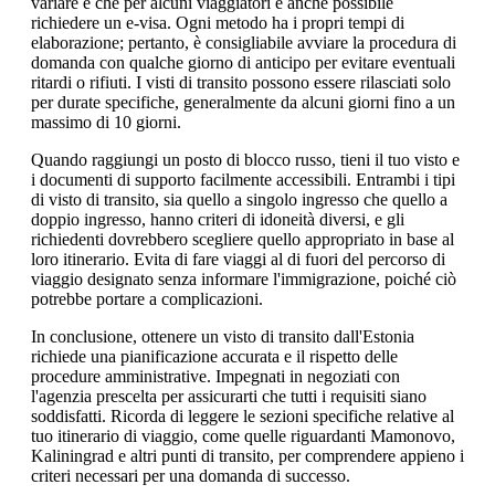
variare e che per alcuni viaggiatori è anche possibile
richiedere un e-visa. Ogni metodo ha i propri tempi di
elaborazione; pertanto, è consigliabile avviare la procedura di
domanda con qualche giorno di anticipo per evitare eventuali
ritardi o rifiuti. I visti di transito possono essere rilasciati solo
per durate specifiche, generalmente da alcuni giorni fino a un
massimo di 10 giorni.
Quando raggiungi un posto di blocco russo, tieni il tuo visto e
i documenti di supporto facilmente accessibili. Entrambi i tipi
di visto di transito, sia quello a singolo ingresso che quello a
doppio ingresso, hanno criteri di idoneità diversi, e gli
richiedenti dovrebbero scegliere quello appropriato in base al
loro itinerario. Evita di fare viaggi al di fuori del percorso di
viaggio designato senza informare l'immigrazione, poiché ciò
potrebbe portare a complicazioni.
In conclusione, ottenere un visto di transito dall'Estonia
richiede una pianificazione accurata e il rispetto delle
procedure amministrative. Impegnati in negoziati con
l'agenzia prescelta per assicurarti che tutti i requisiti siano
soddisfatti. Ricorda di leggere le sezioni specifiche relative al
tuo itinerario di viaggio, come quelle riguardanti Mamonovo,
Kaliningrad e altri punti di transito, per comprendere appieno i
criteri necessari per una domanda di successo.