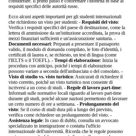
considerare. Il primo passo è confermare l'idoneità in base ai
requisiti specifici delle autorità russe.
Ecco alcuni aspetti importanti per gli studenti internazionali
che richiedono un visto per studenti: -
Requisiti del visto
:
Verifica i requisiti specifici del paese di destinazione, come la
lettera di ammissione da un'istituzione accreditata, la prova di
mezzi finanziari sufficienti e un'assicurazione sanitaria. -
Documenti necessari
: Preparati a presentare il passaporto
valido, il modulo di domanda compilato, le foto d'identità, i
certificati di laurea e, se richiesto, un test di lingua (come
l'IELTS o il TOEFL). -
Tempi di elaborazione
: Inizia la
procedura con anticipo, poiché i tempi di elaborazione
possono variare a seconda dell'ambasciata o del consolato. -
Visto di studio vs. visto turistico
: Assicurati di richiedere il
visto corretto, poiché un visto turistico non consente di
iscriversi a un corso di studi. -
Regole di lavoro part-time
:
Informati sulle normative locali riguardo al lavoro part-time
durante gli studi, poiché alcune nazioni permettono di lavorare
un certo numero di ore a settimana. -
Prolungamento del
visto
: Se il corso di studi dura più a lungo del previsto,
verifica come richiedere un prolungamento del visto. -
Assistenza legale
: In caso di dubbi, consulta un avvocato
specializzato in immigrazione o contatta l'ufficio
internazionale dell'università. Ricorda che le regole possono