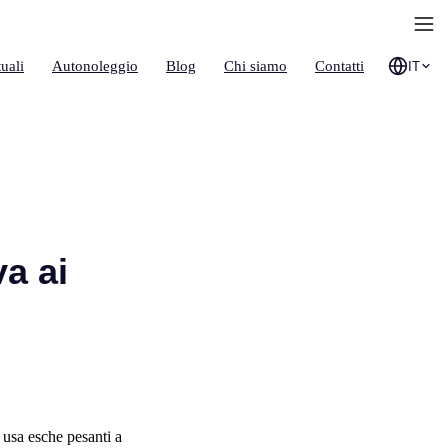
uali
Autonoleggio
Blog
Chi siamo
Contatti
IT
va ai
 usa esche pesanti a