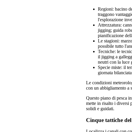
Regioni: bacino del
traggono vantaggio 
l'esplorazione inve
Attrezzatura: cann
jigging; guida rob
pianificazione dell
Le stagioni: marzo 
possibile tutto l'a
Tecniche: le tecni
il jigging a galleg
neutri con la luce 
Specie miste: il t
giornata bilanciat
Le condizioni meteorolog
con un abbigliamento a s
Questo piano di pesca inv
mette in risalto i diversi 
solidi e guidati.
Cinque tattiche del
Localizza i canali con co