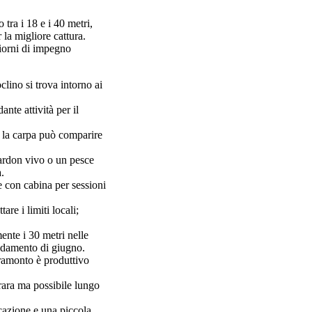
tra i 18 e i 40 metri,
la migliore cattura.
giorni di impegno
lino si trova intorno ai
nte attività per il
; la carpa può comparire
gardon vivo o un pesce
.
 con cabina per sessioni
re i limiti locali;
nte i 30 metri nelle
caldamento di giugno.
tramonto è produttivo
 rara ma possibile lungo
cazione e una piccola