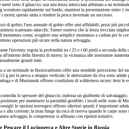
 metri sotto il ghiaccio; usa una lenza intrecciata abbinata a un terminal
 g scendono rapidamente sul fondo; mantieni la presentazione entro 1 met
 i morsi; questo aiuta a rendere la pesca invernale un successo.
zi di gobio; l'uso annuale di gobio offre ami affidabili; pezzi più picc
uminosi scatenano attacchi; Turner osserva che la lenza trecciata migliora
 di montatura conta; scegliere una semplice montatura a caduta per le cor
ettono operazioni più sicure nella natura selvaggia.
nte l'inverno; regola la profondità tra i 25 e i 60 piedi a seconda della 
 all'interno della finestra di morso; la vicinanza alle insenature aumenta
onalmente grandi lotte.
ta a un terminale in fluorocarbonio offre una sensibile percezione del m
-12 g per la pesca a strappo verticale; le attrezzature da riva sono adatte 
adoga e di Murmansk offrono condizioni di wilderness sicure; tieni le es
: controlla lo spessore del ghiaccio; indossa un giubbotto di salvataggi
 posizione per mantenere la parzialità gestibile; i locali nelle zone di
consigli; le opzioni norvegesi offrono ulteriori spunti; è importante adatta
ua e alla corrente; la trota funge da esca di riserva quando le carpe sono 
atura selvaggia; le competenze si affinano con ripetuti tentativi.
r Pescare il Lucioperca e Altre Specie in Russia