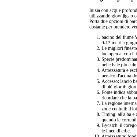
Inizia con acque profonde
utilizzando glow jigs o c
Porta due opzioni di bar
costante per prendere ver
bacino del fiume Y
9-12 metri a giugn
Le migliori finestr
lucioperca, con il
Specie predominant
nelle baie più cal
Attrezzatura e esc
persico d'acqua do
Accesso: lancio ba
di più giorni; gior
Fonte indica abbond
ricordare che la pa
La regione interna
zone centrali; il l
Timing: all'alba e
quando le correnti
Bycatch: il corego
le linee di erbe.
Attrezzatura: fond