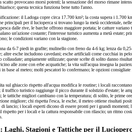
li a scatto provocano morsi potenti; la sensazione del morso rimane inten
hiarisce; questa tecnica funziona bene tutto l'anno.
ificazione: il Ladoga copre circa 17.700 km²; la costa supera i 1.700 k
e principali per il lucioperca si trovano lungo la metà occidentale, nelle
 pesca dalle rive, le barche offrono maggiore portata; le catture variano 
nalano un'azione costante; l'interesse turistico aumenta a metà estate; pri
cono; le condizioni variano con la stagione.
nna da 6-7 piedi in grafite; mulinello con freno da 4-6 kg; lenza da 0,2
; altre esche includono cavedani; esche artificiali come cucchiai in pelo
ollaudate; ampiamente utilizzate; queste scelte di solito danno risultati
icino alle zone con erbe acquatiche; la vita sull'acqua insegna la pazienz
 in base al meteo; molti pescatori lo confermano; le opzioni consigliate
ita sul ghiaccio rispetto all'acqua modifica le routine; i locali raccontano
il traffico turistico raggiunge il picco durante il solstizio d'estate; le am
ti; le tattiche migliori cambiano con la temperatura; di solito, le prime or
ne migliore; chi rispetta l'esca, le esche, il meteo ottiene risultati posit
 di lancio; i locali esperti dicono di essere pronti per i grandi momenti; 
il rispetto per i locali e la cattura responsabile con rilascio; un ritmo cos
o.
: Laghi, Stagioni e Tattiche per il Lucioper