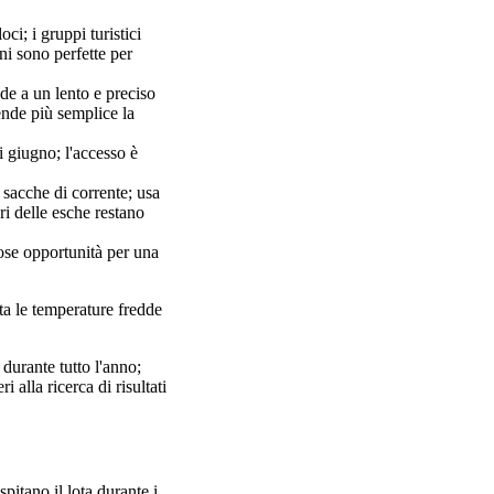
ci; i gruppi turistici
oni sono perfette per
de a un lento e preciso
ende più semplice la
i giugno; l'accesso è
 sacche di corrente; usa
ri delle esche restano
rose opportunità per una
ta le temperature fredde
 durante tutto l'anno;
i alla ricerca di risultati
itano il lota durante i