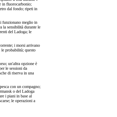
e in fluorocarbonio;
ro dal fondo; ripeti in
oli funzionano meglio in
 la sensibilità durante le
renti del Ladoga; le
corrente; i morsi arrivano
 le probabilità; questo
orso; un'altra opzione è
per le sessioni da
che di riserva in una
o; pesca con un compagno;
 Murmansk o del Ladoga
re i piani in base al
scarse; le operazioni a