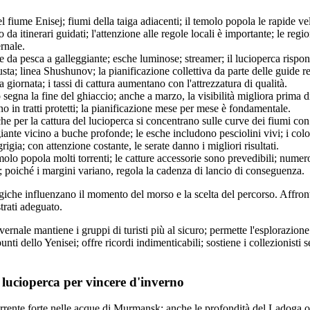
 fiume Enisej; fiumi della taiga adiacenti; il temolo popola le rapide velo
da itinerari guidati; l'attenzione alle regole locali è importante; le regi
rnale.
e da pesca a galleggiante; esche luminose; streamer; il lucioperca rispon
usta; linea Shushunov; la pianificazione collettiva da parte delle guide r
a giornata; i tassi di cattura aumentano con l'attrezzatura di qualità.
segna la fine del ghiaccio; anche a marzo, la visibilità migliora prima d
nno in tratti protetti; la pianificazione mese per mese è fondamentale.
che per la cattura del lucioperca si concentrano sulle curve dei fiumi con
giante vicino a buche profonde; le esche includono pesciolini vivi; i colo
grigia; con attenzione costante, le serate danno i migliori risultati.
emolo popola molti torrenti; le catture accessorie sono prevedibili; nume
a; poiché i margini variano, regola la cadenza di lancio di conseguenza.
iche influenzano il momento del morso e la scelta del percorso. Affron
trati adeguato.
ernale mantiene i gruppi di turisti più al sicuro; permette l'esplorazione
punti dello Yenisei; offre ricordi indimenticabili; sostiene i collezionisti ser
 lucioperca per vincere d'inverno
rrente forte nelle acque di Murmansk; anche le profondità del Ladoga osp