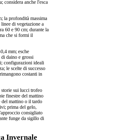
sa; considera anche l'esca
m; la profondità massima
 linee di vegetazione a
tra 60 e 90 cm; durante la
ma che si formi il
5-0,4 mm; esche
 di daino e grossi
; configurazioni ideali
a; le scelte di successo
 rimangono costanti in
 storie sui lucci trofeo
pie finestre del mattino
e del mattino o il tardo
ivi; prima del gelo,
l'approccio consigliato
tante funge da sigillo di
ca Invernale