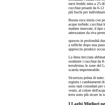
mesi freddi; mira a 25-40
cucchiai pesanti da 6-12
più buchi per individuare
Buona esca inizia con pez
acque torbide; cucchiai l
mattine innevate; il tipo
attrezzature da riva perm
spawns in profondità dura
a raffiche dopo una pausa
approccio produce occasi
La linea trecciata abbina
sostituire i cucchiai da 8
terraferma; le zone del L
scatola impermeabile.
Sicurezza prima di tutto
registra i cambiamenti di
sono stati consultati per 
vento, al colore dell'acq
terra sono più sicure in n
I Laghi Migliori pe