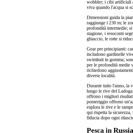
wobbler; i cibi artificia
viva quando l'acqua si sc
Dimensioni guida la pian
raggiunge i 230 m; le zon
profondità intermedie; si
stagione, i resoconti seg
ghiaccio, le rotte si ridu
Gear per principianti: ca
includono gardinelle vive
swimbait in gomma; sono c
per le profondità medie v
richiedono aggiustamenti
diverse località.
Durante tutto l'anno, la v
lungo le rive del Ladoga; 
offrono i migliori risulta
pomeriggio offrono un'azio
esplora le rive e le rampe
qui rispetta la sicurezza, 
fiducia dopo ogni rilasci
Pesca in Russia