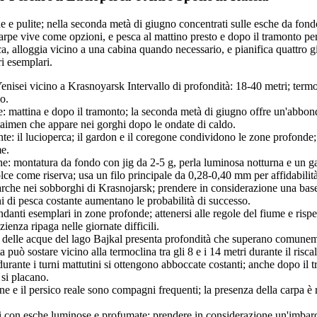
 e pulite; nella seconda metà di giugno concentrati sulle esche da fondo 
arpe vive come opzioni, e pesca al mattino presto e dopo il tramonto per 
ca, alloggia vicino a una cabina quando necessario, e pianifica quattro 
i esemplari.
enisei vicino a Krasnoyarsk Intervallo di profondità: 18-40 metri; termoc
o.
e: mattina e dopo il tramonto; la seconda metà di giugno offre un'abbonda
 taimen che appare nei gorghi dopo le ondate di caldo.
e: il lucioperca; il gardon e il coregone condividono le zone profonde
me.
he: montatura da fondo con jig da 2-5 g, perla luminosa notturna e un 
lce come riserva; usa un filo principale da 0,28-0,40 mm per affidabilità
rche nei sobborghi di Krasnojarsk; prendere in considerazione una base
ni di pesca costante aumentano le probabilità di successo.
anti esemplari in zone profonde; attenersi alle regole del fiume e rispetta
zienza ripaga nelle giornate difficili.
 delle acque del lago Bajkal presenta profondità che superano comuneme
ota può sostare vicino alla termoclina tra gli 8 e i 14 metri durante il ris
 durante i turni mattutini si ottengono abboccate costanti; anche dopo il 
 si placano.
ne e il persico reale sono compagni frequenti; la presenza della carpa è
i con esche luminose e profumate; prendere in considerazione un'imbar