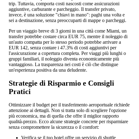
trip. Tuttavia, comporta costi nascosti come assicurazioni
aggiuntive, carburante e parcheggio. Il transfer privato,
invece, è una soluzione "chiavi in mano": paghi una volta e
sei a destinazione, senza preoccuparti di mappe o parcheggi.
Per un viaggio breve di 3 giorni in una città come Miami, un
transfer potrebbe costare circa EUR 75, mentre il noleggio di
un'auto compatta per lo stesso periodo potrebbe arrivare a
EUR 142, senza contare i 47.3% di costi aggiuntivi per
l'assicurazione a copertura completa. Per viaggi più lunghi o
gruppi familiari, il noleggio diventa economicamente più
vantaggioso. La trasparenza nei costi è ciò che distingue
un'esperienza positiva da una deludente.
Strategie di Risparmio e Consigli
Pratici
Ottimizzare il budget per il trasferimento aeroportuale richiede
attenzione ai dettagli. Non si tratta solo di scegliere l'opzione
più economica, ma di quella che offre il miglior rapporto
qualità-prezzo. Ecco alcune strategie concrete per risparmiare
senza compromettere la sicurezza o il comfort:
Verifica se il tuo hotel offre un servizio di shuttle