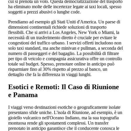
cui si prenota un volo. Questa democratizzazione del trasporto
ha eliminato molte delle incertezze legate ai taxi locali, spesso
soggetti a prezzi abusivi o lunghe code.
Prendiamo ad esempio gli Stati Uniti d'America. Un paese di
dimensioni continentali richiede soluzioni di trasporto
flessibili. Che si arrivi a Los Angeles, New York o Miami, la
necessità di un trasferimento diretto è cruciale per evitare le
congestioni del traffico urbano. I servizi offerti includono non
solo taxi standard, ma anche minivan e pullman, a seconda del
numero di passeggeri e del bagaglio. La possibilità di filtrare
per tipo di veicolo e compagnia assicurativa offre un controllo
totale sul budget. Spesso, prenotare online in anticipo può
risparmiare fino al 30% rispetto al prezzo al banco, un
dettaglio che fa la differenza in viaggi lunghi.
Esotici e Remoti: Il Caso di Riunione
e Panama
I viaggi verso destinazioni esotiche o geograficamente isolate
presentano sfide uniche. L'isola di Riunione, ad esempio, è un
gioiello vulcanico nell'Oceano Indiano, ma la sua topografia
montuosa rende gli spostamenti complessi. Un transfer
prenotato in anticipo garantisce che il conducente conosca le