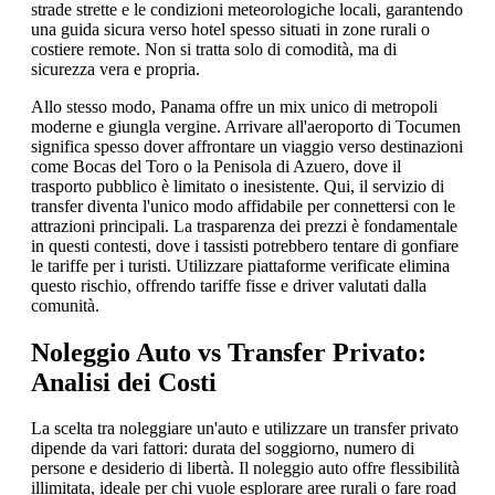
strade strette e le condizioni meteorologiche locali, garantendo
una guida sicura verso hotel spesso situati in zone rurali o
costiere remote. Non si tratta solo di comodità, ma di
sicurezza vera e propria.
Allo stesso modo, Panama offre un mix unico di metropoli
moderne e giungla vergine. Arrivare all'aeroporto di Tocumen
significa spesso dover affrontare un viaggio verso destinazioni
come Bocas del Toro o la Penisola di Azuero, dove il
trasporto pubblico è limitato o inesistente. Qui, il servizio di
transfer diventa l'unico modo affidabile per connettersi con le
attrazioni principali. La trasparenza dei prezzi è fondamentale
in questi contesti, dove i tassisti potrebbero tentare di gonfiare
le tariffe per i turisti. Utilizzare piattaforme verificate elimina
questo rischio, offrendo tariffe fisse e driver valutati dalla
comunità.
Noleggio Auto vs Transfer Privato:
Analisi dei Costi
La scelta tra noleggiare un'auto e utilizzare un transfer privato
dipende da vari fattori: durata del soggiorno, numero di
persone e desiderio di libertà. Il noleggio auto offre flessibilità
illimitata, ideale per chi vuole esplorare aree rurali o fare road