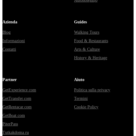
Autonoleggio
Azienda
Guides
Blog
Walking Tours
Informazioni
Food & Restaurants
Contatti
Arts & Culture
History & Heritage
Partner
Aiuto
GetExperience.com
Politica sulla privacy
GetTransfer.com
Termini
GetRentacar.com
Cookie Policy
GetBoat.com
PiterPass
Tutkakdoma.ru